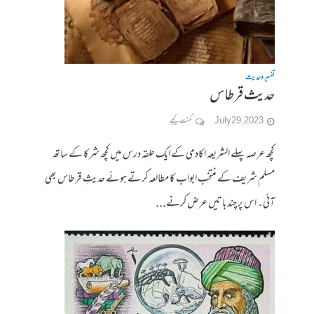
تفسیر وحدیث
حدیث قرطاس
July 29, 2023
کمنت کیجے
کچھ عرصہ پہلے الشریعہ اکادمی کے ایک حلقہ درس میں کچھ شرکا کے ساتھ
مسلم شریف کے منتخب ابواب کا مطالعہ کرتے ہوئے حدیثِ قرطاس بھی
آئی۔ اس پر چند باتیں عرض کرنے...