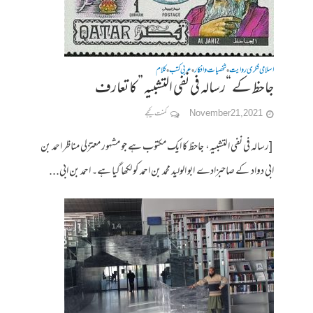
اسلامی فکری روایت
شخصیات وافکار
عربی کتب
کلام
•
•
•
جاحظ کے “رسالہ فی نفی التشبیہ ” کا تعارف
November 21, 2021
کمنت کیجے
[رسالہ فی نفی التشبیہ، جاحظ کا ایک مکتوب ہے جو مشہور معتزلی مناظر احمد بن
ابی دواد کے صاحبزادے ابو الولید محمد بن احمد کو لکھا گیا ہے۔ احمد بن ابی...