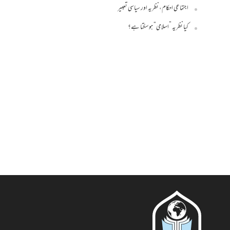
اجتماعی احکام، نظریہ اور سیاسی تعبیر
کیا نظریہ ”اسلامی“ ہو سکتا ہے؟