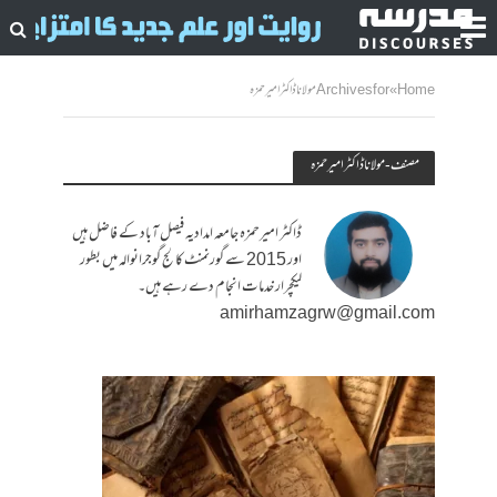
Home
»
Archives for مولانا ڈاکٹر امیر حمزہ
مصنف - مولانا ڈاکٹر امیر حمزہ
ڈاکٹر امیرحمزہ جامعہ امدادیہ فیصل آباد کے فاضل ہیں
اور 2015 سے گورنمنٹ کالج گوجرانوالہ میں بطور
لیکچرار خدمات انجام دے رہے ہیں۔
amirhamzagrw@gmail.com