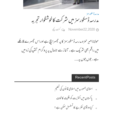
مدرسہ ڈسکورسز
مدرسہ ڈسکورسز میں شرکت کا خوشگوار تجربہ
November 22, 2020
کمنت کیجے
مولانا امیر حمزہ مدرسہ ڈسکورسز کا یہ تیسرا بیچ ہے اور اس تیسرے قافلے
میں راقم بھی شریک ہے۔ آغاز سے تاحال یہ پروگرام تنقید کی زد میں
ہے۔ جوں جوں یہ...
Recent Posts
اسلامی جمہوریہ میں اسلامی قانون کی تعلیم
پاکستان میں اکثریت کو اقلیت کا خوف
کیا دو قومی نظریے کا تسلسل ممکن ہے ؟