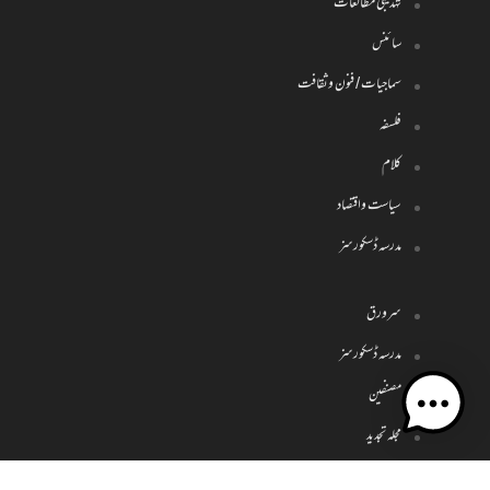
تہذیبی مطالعات
سائنس
سماجیات / فنون وثقافت
فلسفہ
کلام
سیاست واقتصاد
مدرسہ ڈسکورسز
سرورق
مدرسہ ڈسکورسز
مصنفین
مجلہ تجدید
شذرات ومقالات