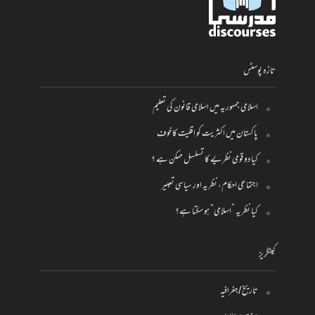
تازہ پوسٹس
اسلامی جمہوریہ میں اسلامی قانون کی تعلیم
پاکستان میں اکثریت کو اقلیت کا خوف
کیا دو قومی نظریے کا تسلسل ممکن ہے ؟
اجتماعی احکام، نظریہ اور سیاسی تعبیر
کیا نظریہ ”اسلامی“ ہو سکتا ہے؟
کیٹگریز
تاریخ / جغرافیہ