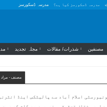
ث
مدرسہ ڈسکورسز کیا ہے؟
مدرسہ ڈسکورسز
مصنفین
شذرات/ مقالات
مجلہ تجدید
مد
مصنف - مراد 
ونیورسٹی اسلام آباد سے پالیٹکس اینڈ انٹرنی
ے اور مختلف تحقیقی منصوبوں پر کام کر رہے ہ