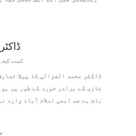
ڈاکٹر
کمنت کیجے
ڈاکٹر محمد الغزالی کا پہلا تعارف
غازی کے برادر خورد کے طور پر ہوا
سی