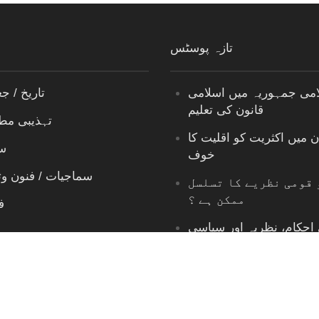
تازہ پوسٹس
امی جمہوریہ میں اسلامی
تاریخ / جغ
قانون کی تعلیم
تہذیبی مط
ن میں اکثریت کو اقلیت کا
س
خوف
سماجیات / فنون و
 قومی نظریے کا تسلسل
ممکن ہے ؟
ف
احکام، نظریہ اور سیاسی
تعبیر
سیاست واق
ظریہ ”اسلامی“ ہو سکتا
مدرسہ ڈسک
ہے؟