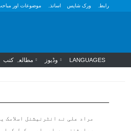
رابطہ
ورک شاپس
اساتذہ
موضوعات اور مباح
LANGUAGES
وڈیوز
مطالعہ کتب
مراد علی نے انٹرنیشنل اسلامک ی
ریلیشنز میں ایم ایس مکمل کیا ہ