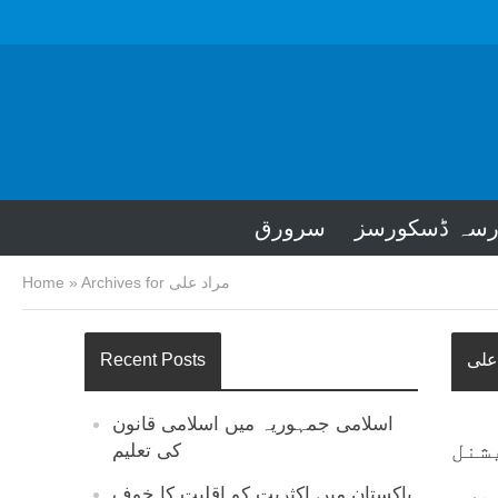
رسہ ڈسکورسز
سرورق
Archives for مراد علی
»
Home
علی
Recent Posts
اسلامی جمہوریہ میں اسلامی قانون
شنل
کی تعلیم
یں۔
پاکستان میں اکثریت کو اقلیت کا خوف