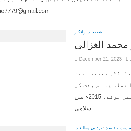
ad7779@gmail.com
شخصیات وافکار
 محمد الغزالی
December 21, 2023
 ڈاکٹر محمود احمد
 تھا، یہ اس وقت کی
بات ہے جب ابھی اسلام آباد وارد نہیں ہوئے۔ 2015ء میں
اسلامی...
است واقتصاد
•
تہذیبی مطالعات