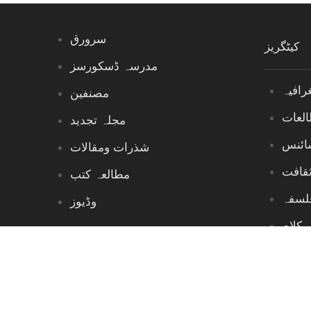
سرورق
کیٹگریز
مدرسہ ڈسکورسز
رافیہ
مصنفین
العات
مجلہ تجدید
ائنس
شذرات ومقالات
ثقافت
مطالعہ کتب
لسفہ
وڈیوز
کلام
تصاد
ورسز