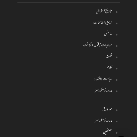
تاریخ / جغرافیہ
تہذیبی مطالعات
سائنس
سماجیات / فنون وثقافت
فلسفہ
کلام
سیاست واقتصاد
مدرسہ ڈسکورسز
سرورق
مدرسہ ڈسکورسز
مصنفین