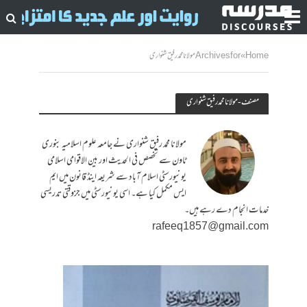
Home
»
Archives for مولانا محمد رفیق شنواری
مصنف - مولانا محمد رفیق شنواری
مولانا محمد رفیق شنواری نے جامعہ علوم اسلامیہ بنوری
ٹاون سے تخصص فی الحدیث اور بین الاقوامی اسلامی
یونیورسٹی اسلام آباد سے شریعہ اینڈ قانون میں ایم
ایس مکمل کیا ہے۔ اسی یونیورسٹی میں جزوقتی تدریسی
خدمات انجام دے رہے ہیں۔
rafeeq1857@gmail.com