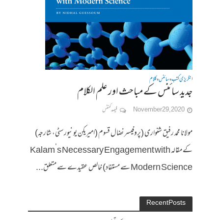
انگریزی کتب
سائنس
کلام
•
•
جدید سائنس کے مباحث اور علم الکلام
November 29, 2020
فیصد کمنٹس
مولانا محمد رفیق شنواری (پروفیسر نضال قسوم (امیریکن یونیورسٹی، شارجہ)
کے مقالہ Kalam’s Necessary Engagement with
Modern Science سے مستفاد) خالص عقیدے سے متعلق...
Recent Posts