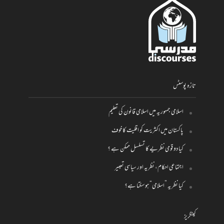
تازہ پوسٹس
اسلامی جمہوریہ میں اسلامی قانون کی تعلیم
پاکستان میں اکثریت کو اقلیت کا خوف
کیا دو قومی نظریے کا تسلسل ممکن ہے ؟
اجتماعی احکام، نظریہ اور سیاسی تعبیر
کیا نظریہ ”اسلامی“ ہو سکتا ہے؟
کیٹگریز