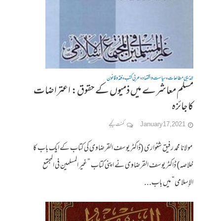
تہذیبی مطالعات
سیاست واقتصاد
عربی کتب
فقہ وقانون
•
•
•
مسلم معاشرے میں ذمیوں کے حقوق: اعتراضات
کا جائزہ
January 17, 2021
کمنت کیجے
مولانا محمد رفیق شنواری (ڈاکٹر یوسف القرضاوی کی کتاب کے ایک باب کا
خلاصہ) ڈاکٹر یوسف القرضاوی نے اپنی کتاب ”غير المسلمين فى المجتمع
الإسلامى“ میں باب...