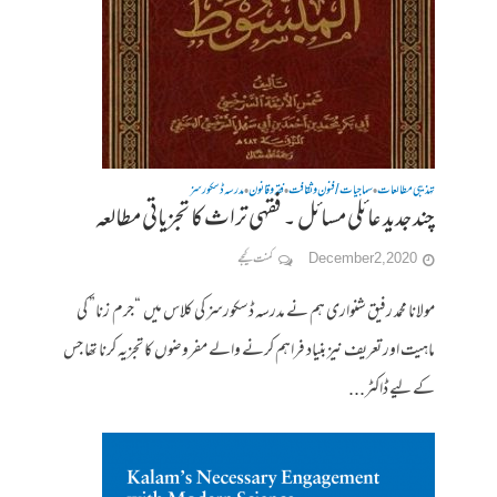
تہذیبی مطالعات
سماجیات / فنون وثقافت
فقہ وقانون
مدرسہ ڈسکورسز
•
•
•
چند جدید عائلی مسائل ۔ فقہی تراث کا تجزیاتی مطالعہ
December 2, 2020
کمنت کیجے
مولانا محمد رفیق شنواری ہم نے مدرسہ ڈسکورسز کی کلاس میں “جرم زنا” کی
ماہیت اور تعریف نیز بنیاد فراہم کرنے والے مفروضوں کا تجزیہ کرنا تھا جس
کے لیے ڈاکٹر...