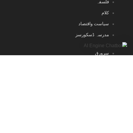
فلسفہ
کلام
سیاست واقتصاد
مدرسہ ڈسکورسز
سرورق
مدرسہ ڈسکورسز
مصنفین
مجلہ تجدید
شذرات ومقالات
مطالعہ کتب
وڈیوز