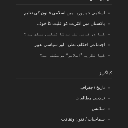
اسلامی جمہوریہ میں اسلامی قانون کی تعلیم
پاکستان میں اکثریت کو اقلیت کا خوف
کیا دو قومی نظریے کا تسلسل ممکن ہے ؟
اجتماعی احکام، نظریہ اور سیاسی تعبیر
کیا نظریہ ”اسلامی“ ہو سکتا ہے؟
کیٹگریز
تاریخ / جغرافیہ
تہذیبی مطالعات
سائنس
سماجیات / فنون وثقافت