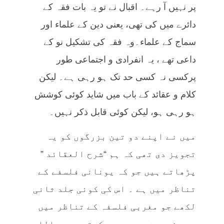
پر نہیں آ رہے۔ اقبال نے تو یہ بات فقہ کے
دائرے میں کی تھی، یعنی دین کے علماء اور
سماج کے علماء۔وہ فقہ کی تشکیل نو کے
داعی تھے ، یہ انفرادی و اجتماعی طور
پرکسی نہ کسی حد تک ہو رہی ہے۔ لیکن
کلام و عقائد کے باب میں شاید کوئی کوشش
ہو رہی ہو، لیکن کوئی قابل ذکر نہیں۔
میں نے اپنے دو تین بزرگوں کو یہ
تجویز دی تھی کہ ہم “شرح العقائد ”
پڑھاتے ہیں جو کہ یونانی فلسفے کے
تناظر میں ہے ۔ اس کی کوئی جلد ثانی
لکھے جو مغربی فلسفہ کے تناظر میں
ہو۔ ضرورت سب محسوس کرتے ہیں۔ اللہ