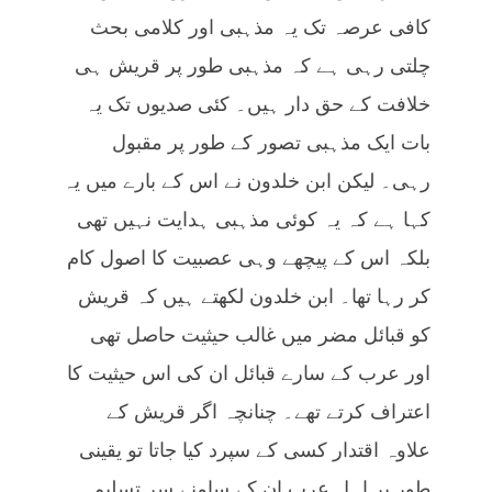
کافی عرصہ تک یہ مذہبی اور کلامی بحث
چلتی رہی ہے کہ مذہبی طور پر قریش ہی
خلافت کے حق دار ہیں۔ کئی صدیوں تک یہ
بات ایک مذہبی تصور کے طور پر مقبول
رہی۔ لیکن ابن خلدون نے اس کے بارے میں یہ
کہا ہے کہ یہ کوئی مذہبی ہدایت نہیں تھی
بلکہ اس کے پیچھے وہی عصبیت کا اصول کام
کر رہا تھا۔ ابن خلدون لکھتے ہیں کہ قریش
کو قبائل مضر میں غالب حیثیت حاصل تھی
اور عرب کے سارے قبائل ان کی اس حیثیت کا
اعتراف کرتے تھے۔ چنانچہ اگر قریش کے
علاوہ اقتدار کسی کے سپرد کیا جاتا تو یقینی
طور پر اہل عرب ان کے سامنے سر تسلیم