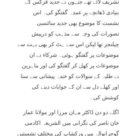
تشریف لائے تھے جنہوں نے جدید فزکس کے
بنیادی ڈھانچے پر عمدہ گفتگو کی۔ اس
نشست کا موضوع بھی جدید سائنسی
تصورات کی وجہ سے مذہب کو درپیش
چیلنجز تھا لیکن اس سے ہٹ کر بھی بہت سے
موضوعات پر گفتگو ہوئی۔ شرکاء نے ان
موضوعات پر کھل کر گفتگو کی اور ماہرین
نے طلبہ کے سوالات کو خندہ پیشانی سے سنا
اور کھلے دل سے ان کے جوابات دینے کی
کوشش کی۔
اگلے دو دن ڈاکٹر مہان مرزا اور مولانا عمار
خان ناصر کی نگرانی میں الشریعہ اکادمی
گوجرانوالہ میں ورکشاپ کی مختلف نشستیں