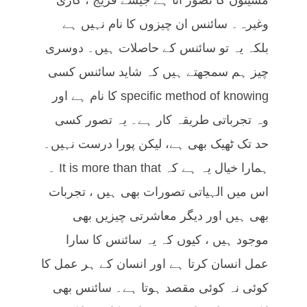
وغیرہ۔ سائنس ان چیزوں کا نام نہیں ہے
بلکہ یہ تو سائنس کے حاصلات ہیں۔ دوسری
چیز ہم سمجھتے ہیں کہ شاید سائنس کسی
specific method of knowing کا نام ہے اور
وہ تجرباتی طریقہ کار ہے۔ یہ تصور کسی
حد تک ٹھیک بھی ہے، لیکن پورا درست نہیں۔
ہمارا خیال یہ ہے کہ It is more than that ۔
اس میں الہیاتی تصورات بھی ہیں ، تجربات
بھی ہیں اور دیگر معاشرتی چیزیں بھی
موجود ہیں ، کیوں کہ یہ سائنس کا سارا
عمل انسان کرتا ہے اور انسان کے ہر عمل کا
کوئی نہ کوئی مقصد ہوتا ہے۔ سائنس بھی