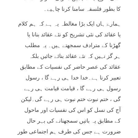
کا بطور فلسفہ سامنا کرنا چاہیے۔
ہمارے ہاں ایک بڑا مغالطہ یہ ہے کہ ہم کلام
یا عقائد کی نئی تشریح کو نئے عقائد بنانا یا
گھڑنا کے مترادف سمجھتے ہیں۔ یہ مطلب
ہر گز نہیں کہ نئے عقائد بنائے جائیں بلکہ
عقائد کی عصر حاضر کی نفسیات کے مطابق
تعبیر کرنا ہے۔خدا خدا ہی رہے گا ، رسول
رسول ہی رہے گا ، قیامت قیامت ہی رہے
گی ، ختم نبوت ختم نبوت ہی رہے گی۔لیکن
آج کی نسل کو اس کی نفسیات اور ماحول
کے مطابق یہ باتیں سمجھنانے کی بہر حال
ضرورت ہے جس کی طرف ہم اجتماعی طور