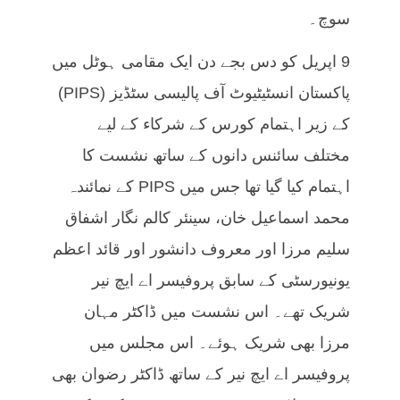
سوچ۔
9 اپریل کو دس بجے دن ایک مقامی ہوٹل میں
پاکستان انسٹیٹیوٹ آف پالیسی سٹڈیز (PIPS)
کے زیر اہتمام کورس کے شرکاء کے لیے
مختلف سائنس دانوں کے ساتھ نشست کا
اہتمام کیا گیا تھا جس میں PIPS کے نمائندہ
محمد اسماعیل خان، سینئر کالم نگار اشفاق
سلیم مرزا اور معروف دانشور اور قائد اعظم
یونیورسٹی کے سابق پروفیسر اے ایچ نیر
شریک تھے۔ اس نشست میں ڈاکٹر مہان
مرزا بھی شریک ہوئے۔ اس مجلس میں
پروفیسر اے ایچ نیر کے ساتھ ڈاکٹر رضوان بھی