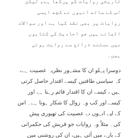
تاریخی روایات کو پرکھا ہے، لیکن
اس کے ساتھ انہوں نے کچھ ایسی
روایات پر بھی نقد کیا ہے اور سوالات
اٹھائے ہیں جو احادیث کی کتابوں
میں مستند ذرائع سے روایت ہوئی
ہیں۔
دوسرا پہلو ان کا مشہور نظریہ عصبیت ہے،
کہ سیاسی طاقتیں کیسے اقتدار حاصل کرتی
ہیں ، کیسے ان کا اقتدار قائم رہتا ہے اور
کیسے اور کب وہ زوال کا شکار ہوتا ہے۔ اس
کے لیے انہوں نے عصبیت کی تھیوری پیش
کی۔ مثلاً وہ روایات جو قریش کی حکمرانی
کے بارے میں آئی ہیں، ان کی روشنی میں