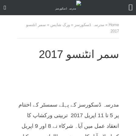
Home
»
مدرسہ ڈسکورسز
»
ورک شاپس
»
سمر انٹنسو
2017
سمر انٹنسو 2017
مدرسہ ڈسکورسز کے پہلے سمسٹر کے اختتام
پر 5 تا 11 اپریل 2017 تربیتی ورکشاپ کا
انعقاد عمل میں آیا۔ شرکاء نے 8 اور 9 اپریل