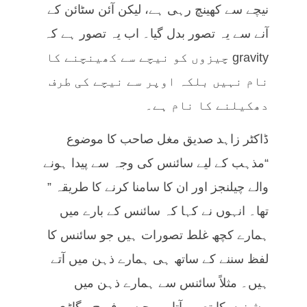
نیچے سے کھینچ رہی ہے، لیکن آئن سٹائن کے
آنے سے یہ تصور بدل گیا۔ اب یہ تصور ہے کہ
gravity چیزوں کو نیچے سے کھینچنے کا
نام نہیں بلکہ اوپر سے نیچے کی طرف
دھکیلنے کا نام ہے۔
ڈاکٹر زاہد صدیق مغل صاحب کا موضوع
“مذہب کے لیے سائنس کی وجہ سے پیدا ہونے
والے چیلنجز اور ان کا سامنا کرنے کا طریقہ ”
تھا۔ انہوں نے کہا کہ سائنس کے بارے میں
ہمارے کچھ غلط تصورات ہیں جو سائنس کا
لفظ سننے کے ساتھ ہی ہمارے ذہن میں آتے
ہیں۔ مثلاً سائنس سے ہمارے ذہن میں
مشینوں کا تصور آتا ہے جیسے فریج ، گاڑی