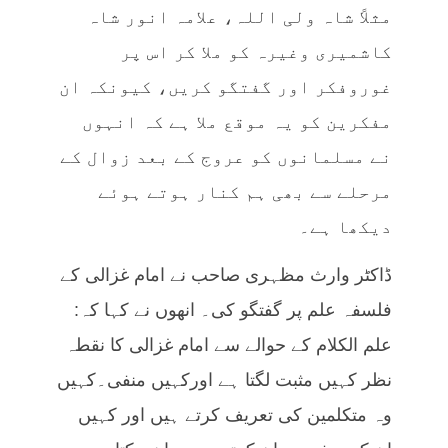
مثلاً شاہ ولی اللہ، علامہ انور شاہ
کاشمیری وغیرہ کو ملا کر اس پر
غوروفکر اور گفتگو کریں، کیونکہ ان
مفکرین کو یہ موقع ملا ہے کہ انہوں
نے مسلمانوں کو عروج کے بعد زوال کے
مرحلے سے بھی ہم کنار ہوتے ہوئے
دیکھا ہے۔
ڈاکٹر وارث مظہری صاحب نے امام غزالی کے
فلسفہ علم پر گفتگو کی۔ انھوں نے کہا کہ:
علم الکلام کے حوالے سے امام غزالی کا نقطہ
نظر کہیں مثبت لگتا ہے اورکہیں منفی۔کہیں
وہ متکلمین کی تعریف کرتے ہیں اور کہیں