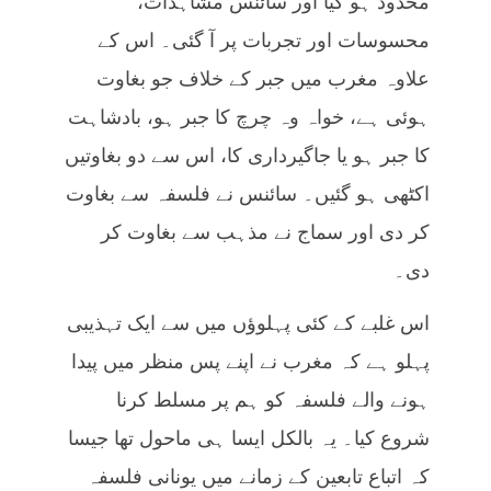
محدود ہو گیا اور سائنس مشاہدات،
محسوسات اور تجربات پر آ گئی۔ اس کے
علاوہ مغرب میں جبر کے خلاف جو بغاوت
ہوئی ہے، خواہ وہ چرچ کا جبر ہو، بادشاہت
کا جبر ہو یا جاگیرداری کا، اس سے دو بغاوتیں
اکٹھی ہو گئیں۔ سائنس نے فلسفہ سے بغاوت
کر دی اور سماج نے مذہب سے بغاوت کر
دی۔
اس غلبے کے کئی پہلوؤں میں سے ایک تہذیبی
پہلو ہے کہ مغرب نے اپنے پس منظر میں پیدا
ہونے والے فلسفہ کو ہم پر مسلط کرنا
شروع کیا۔ یہ بالکل ایسا ہی ماحول تھا جیسا
کہ اتباع تابعین کے زمانے میں یونانی فلسفہ