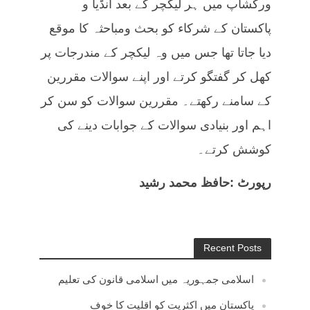
ورکشاپ میں ہر لیکچر کے بعد انڈیا و
پاکستان کے شرکاء کو بحث ومباحثہ کا موقع
دیا جاتا تھا جس میں وہ لیکچر کے مندرجات پر
کھل کر گفتگو کرتے اور اپنے سوالات مقررین
کے سامنے رکھتے۔ مقررین سوالات کو سن کر
اہم اور بنیادی سوالات کے جوابات دینے کی
کوشش کرتے۔
رپورٹ :حافظ محمد رشید
Recent Posts
اسلامی جمہوریہ میں اسلامی قانون کی تعلیم
پاکستان میں اکثریت کو اقلیت کا خوف