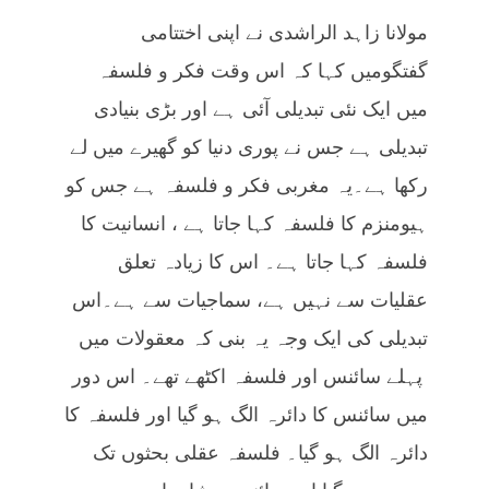
مولانا زاہد الراشدی نے اپنی اختتامی
گفتگومیں کہا کہ اس وقت فکر و فلسفہ
میں ایک نئی تبدیلی آئی ہے اور بڑی بنیادی
تبدیلی ہے جس نے پوری دنیا کو گھیرے میں لے
رکھا ہے۔یہ مغربی فکر و فلسفہ ہے جس کو
ہیومنزم کا فلسفہ کہا جاتا ہے ، انسانیت کا
فلسفہ کہا جاتا ہے۔ اس کا زیادہ تعلق
عقلیات سے نہیں ہے، سماجیات سے ہے۔اس
تبدیلی کی ایک وجہ یہ بنی کہ معقولات میں
پہلے سائنس اور فلسفہ اکٹھے تھے۔ اس دور
میں سائنس کا دائرہ الگ ہو گیا اور فلسفہ کا
دائرہ الگ ہو گیا۔ فلسفہ عقلی بحثوں تک