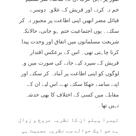
خم نہ کرتے اور قریش کے علاوہ دوسرے
قبائل مضر انھیں اپنی اطاعت پر مجبور نہ کر
سکتے۔ یوں اجتماعیت ختم ہو جاتی، حالانکہ
شریعت مسلمانوں میں اتفاق اور وحدت پیدا
کرنا چاہتی تھی۔ اس کے برعکس اقتدار
قریش کے سپرد کیے جانے کی صورت میں وہ
لوگوں کو اپنی اطاعت پر آمادہ کر سکتے اور
اپنے سامنے جھکا سکتے تھے، اس لیے ان کے
مقابلے میں کسی کے اختلاف کا بھی خدشہ
نہیں تھا۔
تیسرا پہلو ان کا نظریہ عروج و زوال
ہے جو ایک حوالے سے نظریہ عصبیت ہی