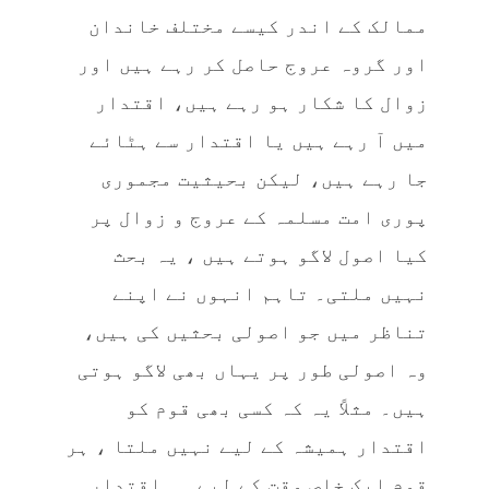
ممالک کے اندر کیسے مختلف خاندان
اور گروہ عروج حاصل کر رہے ہیں اور
زوال کا شکار ہو رہے ہیں، اقتدار
میں آ رہے ہیں یا اقتدار سے ہٹائے
جا رہے ہیں، لیکن بحیثیت مجموری
پوری امت مسلمہ کے عروج و زوال پر
کیا اصول لاگو ہوتے ہیں ، یہ بحث
نہیں ملتی۔ تاہم انہوں نے اپنے
تناظر میں جو اصولی بحثیں کی ہیں،
وہ اصولی طور پر یہاں بھی لاگو ہوتی
ہیں۔ مثلاً یہ کہ کسی بھی قوم کو
اقتدار ہمیشہ کے لیے نہیں ملتا ، ہر
قوم ایک خاص وقت کے لیے ہی اقتدار