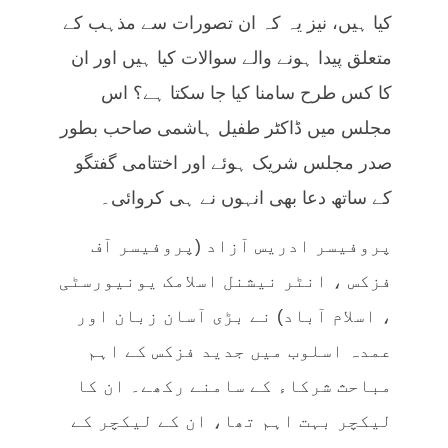
کیا ہیں، نیز یہ کہ ان تصورات سے مذہب کے
متعلق پیدا ہونے والے سوالات کیا ہیں اور ان
کا کس طرح سامنا کیا جا سکتا ہے؟ اس
مجلس میں ڈاکٹر طفیل ہاشمی صاحب بطور
صدر مجلس شریک ہوئے اور اختتامی گفتگو
کے ساتھ دعا بھی انہوں نے ہی کروائی۔
پروفیسر ادریس آزاد (پروفیسر آف
فزکس ، انٹر نیشنل اسلامک یونیورسٹی
، اسلام آباد) نے بڑی آسان زبان اور
عمدہ اسلوب میں جدید فزکس کے اہم
مباحث شرکاء کے سامنے رکھے۔ ان کا
لیکچر بہت اہم تھا، ان کے لیکچر کے