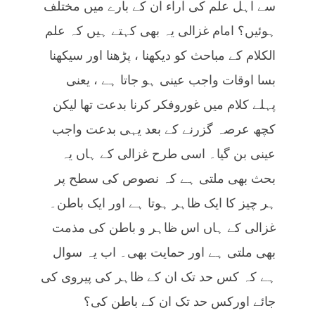
سے اہل علم کی آراء ان کے بارے میں مختلف
ہوئیں؟ امام غزالی یہ بھی کہتے ہیں کہ علم
الکلام کے مباحث کو دیکھنا ، پڑھنا اور سیکھنا
بسا اوقات واجب عینی ہو جاتا ہے ، یعنی
پہلے کلام میں غوروفکر کرنا بدعت تھا لیکن
کچھ عرصہ گزرنے کے بعد یہی بدعت واجب
عینی بن گیا۔ اسی طرح غزالی کے ہاں یہ
بحث بھی ملتی ہے کہ نصوص کی سطح پر
ہر چیز کا ایک ظاہر ہوتا ہے اور ایک باطن۔
غزالی کے ہاں اس ظاہر و باطن کی مذمت
بھی ملتی ہے اور حمایت بھی۔ اب یہ سوال
ہے کہ کس حد تک ان کے ظاہر کی پیروی کی
جائے اورکس حد تک ان کے باطن کی؟