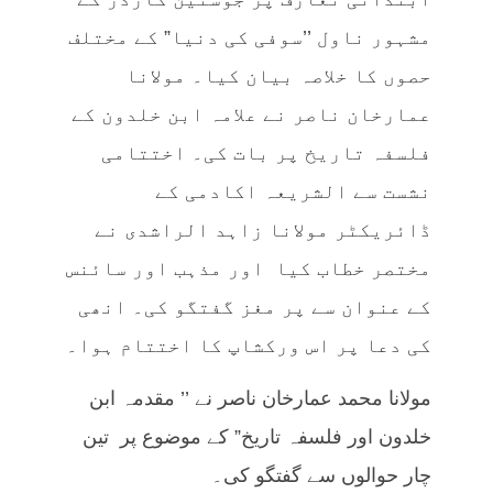
مشہور ناول ’’سوفی کی دنیا” کے مختلف
حصوں کا خلاصہ بیان کیا۔ مولانا
عمارخان ناصر نے علامہ ابن خلدون کے
فلسفہ تاریخ پر بات کی۔ اختتامی
نشست سے الشریعہ اکادمی کے
ڈائریکٹر مولانا زاہد الراشدی نے
مختصر خطاب کیا اور مذہب اور سائنس
کے عنوان سے پر مغز گفتگو کی۔ انھی
کی دعا پر اس ورکشاپ کا اختتام ہوا۔
مولانا محمد عمارخان ناصر نے ’’ مقدمہ ابن
خلدون اور فلسفہ تاریخ” کے موضوع پر تین
چار حوالوں سے گفتگو کی۔