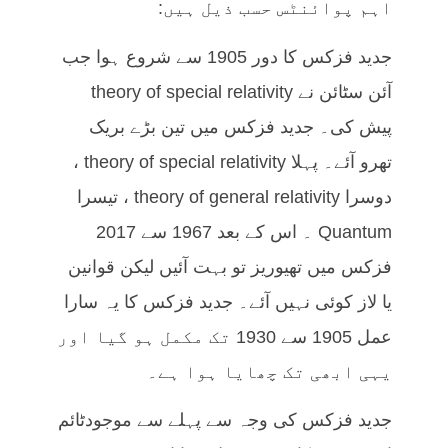
اہم پوائنٹس حسب ذیل ہیں:
جدید فزکس کا دور 1905 سے شروع ہوا جب
آئن سٹائن نے theory of special relativity
پیش کی۔ جدید فزکس میں تین بڑے بریک
تھرو آئے۔ پہلا theory of special relativity ،
دوسرا theory of general relativity ، تیسرا
Quantum ۔ اس کے بعد 1967 سے 2017
فزکس میں تھیوریز تو بہت آئیں لیکن قوانین
یا لاز کوئی نہیں آئے۔ جدید فزکس کا یہ سارا
عمل 1905 سے 1930 تک مکمل ہو گیا اور
یہی ابھی تک چھایا ہوا ہے۔
جدید فزکس کی وجہ سے پہلے سے موجودٹائم