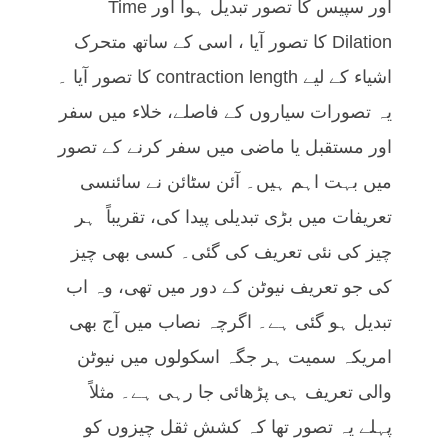
اور سپیس کا تصور تبدیل ہوا اور Time
Dilation کا تصور آیا ، اسی کے ساتھ متحرک
اشیاء کے لیے contraction length کا تصور آیا ۔
یہ تصورات سیاروں کے فاصلے، خلاء میں سفر
اور مستقبل یا ماضی میں سفر کرنے کے تصور
میں بہت اہم ہیں۔ آئن سٹائن نے سائنسی
تعریفات میں بڑی تبدیلی پیدا کی، تقریباً ہر
چیز کی نئی تعریف کی گئی۔ کسی بھی چیز
کی جو تعریف نیوٹن کے دور میں تھی، وہ اب
تبدیل ہو گئی ہے۔ اگرچہ نصاب میں آج بھی
امریکہ سمیت ہر جگہ اسکولوں میں نیوٹن
والی تعریف ہی پڑھائی جا رہی ہے۔ مثلاً
پہلے یہ تصور تھا کہ کشش ثقل چیزوں کو