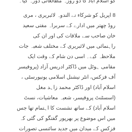
کو اسلام آباد کا دو روزہ مطالعاتی دورہ کیا۔
8 اپریل کو شرکاء نے الندوہ لائبریری ، مری
روڈ چھتر میں ادارے کے سربراہ مفتی سعید
خان صاحب سے ملاقات کی اور ان کی
راہنمائی میں لائبریری کے مختلف شعبہ جات
ملاحظہ کیے۔ اسی دن شام کے وقت ایک
مقامی ہوٹل میں ڈاکٹر ادریس آزاد (پروفیسر
آف فزکس، انٹر نیشنل اسلامی یونیورسٹی ،
اسلام آباد) اور ڈاکٹر محمد زاہد مغل
(اسسٹنٹ پروفیسر، شعبہ معاشیات، نسٹ
اسلام آباد) کے ساتھ نشست کا اہتمام تھا جس
میں اس موضوع پر بھرپور گفتگو کی گئی کہ
فزکس کے میدان میں جدید سائنسی تصورات