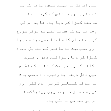
میں اب تک یہ نہیں سمجھ پایا کہ ہم
نے مذہب اور سائنس کو کیسے آمنے
سامنے کھڑا کر دیا ہے۔ شاید اس کی
وجہ یہ ہے کہ جب سائنس نے ترقی شروع
کی ہے تو اس کا سامنا مسیحیت سے ہوا
اور مسیحیت نے سائنس کے مقابل محاذ
کھڑا کر دیا، سزائیں دیں ، فتوے
لگائے کہ یہ مباحث کائنات کے نظام
میں دخل دینا ہے وغیرہ۔ دلچسپ بات
یہ ہے کہ گلیلیو کو سزا دی گئی اور
تین سو سال کے بعد پوپ بینیڈکٹ نے
اس پر معافی مانگی ہے۔