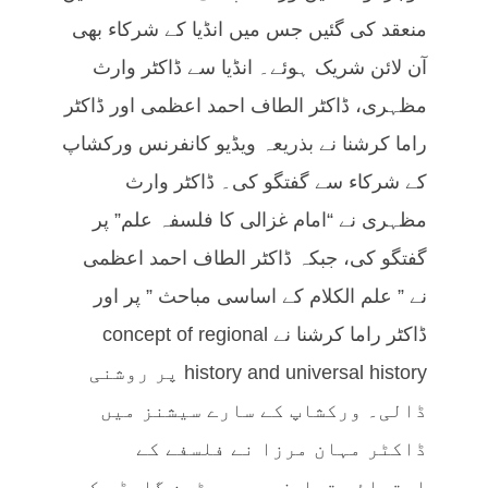
منعقد کی گئیں جس میں انڈیا کے شرکاء بھی
آن لائن شریک ہوئے۔ انڈیا سے ڈاکٹر وارث
مظہری، ڈاکٹر الطاف احمد اعظمی اور ڈاکٹر
راما کرشنا نے بذریعہ ویڈیو کانفرنس ورکشاپ
کے شرکاء سے گفتگو کی۔ ڈاکٹر وارث
مظہری نے “امام غزالی کا فلسفہ علم” پر
گفتگو کی، جبکہ ڈاکٹر الطاف احمد اعظمی
نے ” علم الکلام کے اساسی مباحث ” پر اور
ڈاکٹر راما کرشنا نے concept of regional
history and universal history پر روشنی
ڈالی۔ ورکشاپ کے سارے سیشنز میں
ڈاکٹر مہان مرزا نے فلسفے کے
ابتدائی تعارف پر جوسٹین گارڈر کے