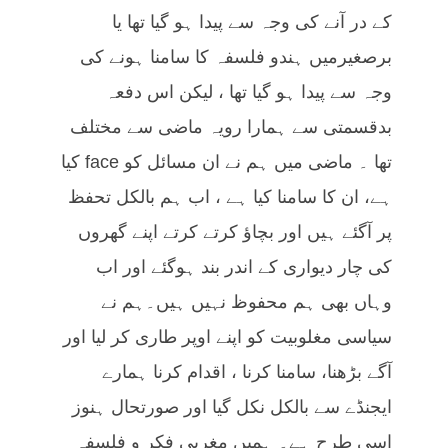
کے در آنے کی وجہ سے پیدا ہو گیا تھا یا
برصغیرمیں ہندو فلسفہ کا سامنا ہونے کی
وجہ سے پیدا ہو گیا تھا ، لیکن اس دفعہ
بدقسمتی سے ہمارا رویہ ماضی سے مختلف
تھا ۔ ماضی میں ہم نے ان مسائل کو face کیا
ہے، ان کا سامنا کیا ہے ، اب ہم بالکل تحفظ
پر آگئے ہیں اور بچاؤ کرتے کرتے اپنے گھروں
کی چار دیواری کے اندر بند ہوگئے اور اب
وہاں بھی ہم محفوظ نہیں ہیں۔ہم نے
سیاسی مغلوبیت کو اپنے اوپر طاری کر لیا اور
آگے بڑھنا، سامنا کرنا ، اقدام کرنا ہمارے
ایجنڈے سے بالکل نکل گیا اور صورتحال ہنوز
اسی طرح ہے۔ ہمیں مغربی فکر و فلسفہ