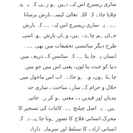
ساری ریسرچ اس لیے نہیں ہو رہی کہ یہ پتہ
چلایا جائے کہ اللہ تعالیٰ کیسے بارش برساتا
ہے۔ یہ ساری ریسرچ اس لیے ہے کہ بارش
جہاں ہم چاہتے ہیں، وہاں بارش ہو۔اسی
طرح دیگر سائنسی تحقیقات میں بھی ہے۔
انسان یہ چاہتا ہے کہ سائنس کے ذریعے میں
دنیا کو جنت بنا لوں، یعنی اس میں جو میں
چاہتا ہوں، وہ ہو جائے۔ اب اس ماحول میں
حلال و حرام کے سارے مباحث ، ساری حد
بندیاں اور قیدیں بے معنی ہو کر رہ جاتی
ہیں۔ یہ اصل چیلنج ہے۔کائنات کی تسخیر کا
محرک انسانی فلاح کا تصور ہونا چاہیے نہ کہ
انسانی ارادے کا تسلط اور سرمایہ دارانہ