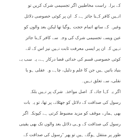
کے براہ راست مخاطبین اگر تجسیمی شرک کریں تو
انہیں کافر کہنا جائز ہے کہ ان پر کوئی خصوصی دلائل
وغیرہ کے ساتھ اتمام حجت ہوگیا تھا لیکن بعد والوں کو
عین ویسے تجسیمی شرک کی وجہ سے کافر کہنا جائز
نہیں کہ ان پر ایسی معرفت ثابت نہیں نیز اس کے لئے
کوئی خصوصی قسم کی خدائی قضا درکار ہے، یہ سب بے
بنیاد باتیں ہیں جن کا علم و دلیل، چاہے وہ عقلی ہو یا
نقلی، سے تعلق نہیں۔
اگر یہ کہا جائے کہ اصل مواخذہ شرک پر نہیں بلکہ
رسول کی صداقت کے دلائل کو جھٹلانے پر تھا، تو یہ بات
بھی ہمارے موقف کو مزید مضبوط کرتی ہے کیونکہ اگر
رسول کی صداقت کے وہی دلائل بعد والوں تک بھی یقینی
طور پر منتقل ہوگئے ہیں تو پھر “رسول کی صداقت کے