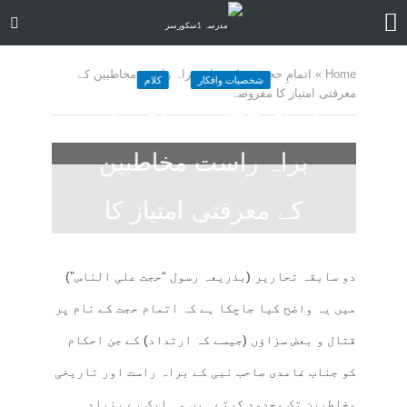
Home
»
اتمامِ حجت و تکفیر اور براہ راست مخاطبین کے
شخصیات وافکار
کلام
معرفتی امتیاز کا مفروضہ
اتمامِ حجت و تکفیر اور
براہ راست مخاطبین
کے معرفتی امتیاز کا
مفروضہ
دو سابقہ تحاریر (بذریعہ رسول “حجت علی الناس”)
2 months ago
کمنت کیجے
19 منٹ چاہیں
میں یہ واضح کیا جاچکا ہے کہ اتمام حجت کے نام پر
قتال و بعض سزاؤں (جیسے کہ ارتداد) کے جن احکام
کو جناب غامدی صاحب نبی کے براہ راست اور تاریخی
مخاطبین تک محدود کرتے ہیں وہ ایک بے بنیاد