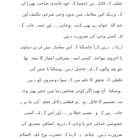
عقلی کے قائل ہیں (جیسا کہ خود غامدی صاحب بھی) ان
کے نزدیک اس معاملے میں بدون وحی شرعی تکلیف اور
عند اللہ جوابدہی بھی ثابت ہوجاتی ہے اور جسے جاننے کے
لئے کسی وحی کی ضرورت نہیں۔
لہذا یہ نہیں کہا جاسکتا کہ اس معاملے میں ان پر دنیاوی
یا اخروی مواخذہ کسی ایسے معرفتی امتیاز کا نتیجہ تھا
جو بعد والوں کے لیے حاصل نہیں ہوسکتا یا جس کی
غلطی کے تحقق کا علم نبی کے سوا دوسروں کو نہیں
ہوسکتا۔ آج بھی اگر کوئی شخص دنیا میں جس بھی وجہ
سے تجسیم کا قائل ہو، ہم قطعی دلائل عقلیہ کی بنا پر یہ
جانتے ہیں کہ وہ یقینی خطا پر ہے اور اس کے لیے کسی
خصوصی خدائی خبر یا وحی کے ذریعے اضافی تصدیق کی
ضرورت نہیں۔ چنانچہ یہ کہنا کہ حضرت نوح علیہ السلام