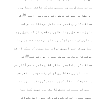
ساتھ منقول ہے جو یقینی علم کا فائدہ دیتا ہے۔
اس بنا پر بعد کے لوگوں کو بھی رسول اللہ ﷺ کی
صداقت کا وہی قطعی علم حاصل ہوسکتا ہے جو اس
دلیل سے حاصل ہونا مطلوب ہے (خود ان کے بقول روم
و فارس کی سب عوام کو یہ علم اس فتح سے حاصل ہوا
تھا جس کی خبر انہیں تواتر سے پہنچی)۔ بلکہ ان کے
موقف کا حاصل یہ ہے کہ بعد والوں کو نبیﷺ کی
صداقت کی ایک ایسی اضافی قطعی دلیل میسر آگئی جو
بہت سے اولین مخاطبین کو اس وقت میسر نہ تھی جب
وہ دعوت کا انکار کررہے تھے، کیونکہ انہوں نے
ابھی اس غلبے کے تحقق کا مشاہدہ نہیں کیا تھا
جبکہ بعد والے اس کے وقوع کو بطور ایک متواتر