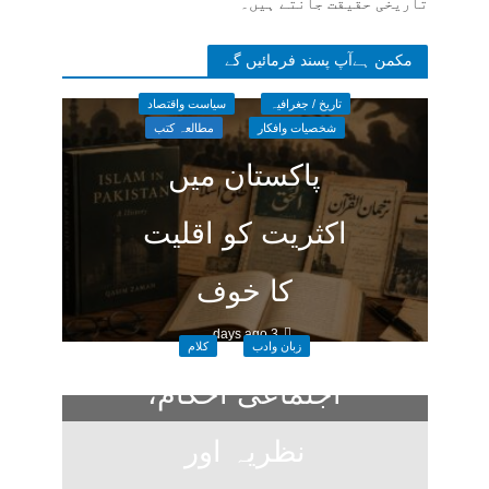
تاریخی حقیقت جانتے ہیں۔
مکمن ہےآپ پسند فرمائیں گے
تاریخ / جغرافیہ
سیاست واقتصاد
شخصیات وافکار
مطالعہ کتب
پاکستان میں
اکثریت کو اقلیت
کا خوف
3 days ago
زبان وادب
کلام
اجتماعی احکام،
نظریہ اور