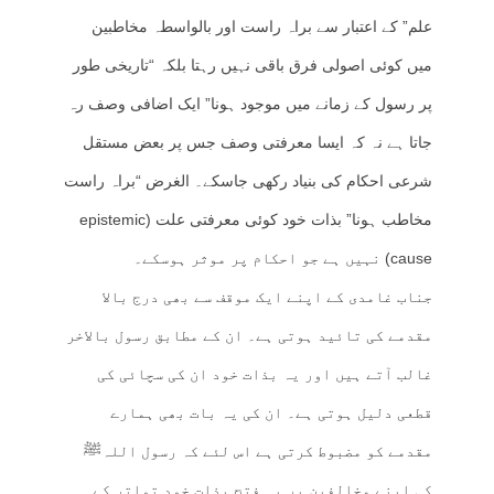
علم” کے اعتبار سے براہ راست اور بالواسطہ مخاطبین
میں کوئی اصولی فرق باقی نہیں رہتا بلکہ “تاریخی طور
پر رسول کے زمانے میں موجود ہونا” ایک اضافی وصف رہ
جاتا ہے نہ کہ ایسا معرفتی وصف جس پر بعض مستقل
شرعی احکام کی بنیاد رکھی جاسکے۔ الغرض “براہ راست
مخاطب ہونا” بذات خود کوئی معرفتی علت (epistemic
cause) نہیں ہے جو احکام پر موثر ہوسکے۔
جناب غامدی کے اپنے ایک موقف سے بھی درج بالا
مقدمے کی تائید ہوتی ہے۔ ان کے مطابق رسول بالاخر
غالب آتے ہیں اور یہ بذات خود ان کی سچائی کی
قطعی دلیل ہوتی ہے۔ ان کی یہ بات بھی ہمارے
مقدمے کو مضبوط کرتی ہے اس لئے کہ رسول اللہﷺ
کی اپنے مخالفین پر یہ فتح بذات خود تواتر کے