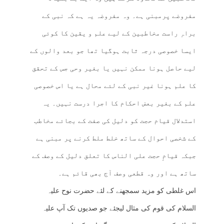
مفروضے پرمبنی ہے۔ وہ مفروضہ یہ ہے کہ نبی کے
براہِ راست مخاطبین کے لیے علم و یقین کا کوئی
ایسا خصوصی درجہ ثابت ہوگیا تھا جو بعد والوں کے
لیے حاصل ہونا ممکن نہیں یا بغیر وحی جس کے تحقق
کا علم ہونا غیر نبی کے لئے محال ہے یا اس خصوصی
علم کے بغیر بعض احکام کا اجرا درست نہیں۔ یہ
استدلال قیام حجت کو دلیل کی صفت کے بجائے مخاطب
کے شخصی احوال کے ساتھ خلط ملط کرنے پر مبنی ہے
جبکہ قیامِ حجت علی الناس کا تعلق دلیل کے وصف کے
ساتھ ہے اور وہ قطعی وصف آج بھی قائم ہے۔
اس غلطی کو مزید سمجھنے کے لئے حضرت نوح علیہ
السلام کی قوم کی مثال لیجئے جو صدیوں تک آپ علیہ