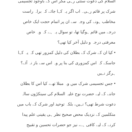
السلام کی دعوت سنتی رہی مگر اس کے باوجود تجسیمی
شرک پر قائم رہی۔ اب اگر یہ کہا جائے کہ براہ راست
مخاطب ہونے کی وجہ سے ان پر اتمام حجت ایک خاص
درجے میں قائم ہوگیا تھا، تو سوال یہ ہے کہ وہ خاص
معرفتی درجہ و دلیل آخر کیا تھی؟
• کیا ان کے شرک کے بطلان کی دلیل کمزور تھی کہ یہ کہا
جاسکے کہ اس کمزوری کی بنا پر وہ اس سے باز نہ آئے؟
ہرگز نہیں
• جس تجسیمی شرک میں وہ مبتلا تھے، کیا اس کا بطلان
جاننے کے لیے حضرت نوح علیہ السلام کی سینکڑوں سالہ
دعوت شرط تھی؟ نہیں، بلکہ توحید اور شرک کے باب میں
متکلمین کے نزدیک محض صحیح نظر ہی یقینی علم پیدا
کرنے کے لیے کافی ہے، نیز جو حضرات تحسین و تقبیح