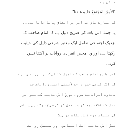
ملتی ہے:
“الأمرُ المُجْتَمَعُ عليهِ عندنا”
کہ ہمارے ہاں جس امر پر اتفاق پایا جاتا ہے۔۔۔
یہ جملہ اس بات کی صریح دلیل ہے کہ امام صاحب کے
نزدیک اجتماعی تعامل ایک معتبر شرعی دلیل کی حیثیت
رکھتا ہے، اور وہ محض انفرادی روایات پر اکتفا نہیں
کرتے۔
اسی طرح امام صاحب کے اصول کا ایک اہم پہلو یہ ہے
کہ اگر کوئی خبرِ واحد (یعنی ایسی روایات جو
محدود افراد سے مروی ہوں) اہلِ مدینہ کے متواتر
عمل کے خلاف ہو، تو وہ عمل کو ترجیح دیتے ہیں۔ اس
کی بنیاد درج ذیل نکات پر ہے:
عملِ اہلِ مدینہ ایک اجتماعی اور مسلسل روایت