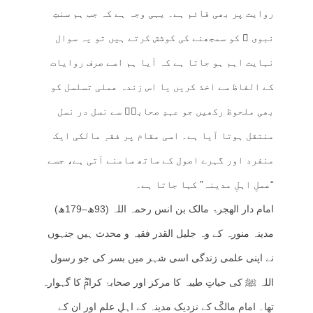
روایت پر بھی قائم ہے۔ یہی وجہ ہے کہ جب ہم سنتِ
نبوی ﷺ کو سمجھنے کی کوشش کرتے ہیں تو یہ سوال
نہایت اہم ہو جاتا ہے کہ آیا ہم اسے صرف روایات
کے الفاظ سے اخذ کریں یا اس زندہ عملی تسلسل کو
بھی ملحوظ رکھیں جو عہدِ صحابہؓ سے نسل در نسل
منتقل ہوتا آیا ہے۔ اسی مقام پر فقہِ مالکی ایک
منفرد اور گہرے اصول کے ساتھ سامنے آتی ہے، جسے
“عملِ اہلِ مدینہ” کہا جاتا ہے۔
امام دار الھجرۃ مالک بن انس رحمہ اللہ (93ھ–179ھ)
مدینہ منورہ کے وہ جلیل القدر فقیہ و محدث ہیں جنہوں
نے اپنی علمی زندگی اسی شہر میں بسر کی جو رسول
اللہ ﷺ کی حیاتِ طیبہ کا مرکز اور صحابۂ کرامؓ کا گہوارہ
تھا۔ امام مالکؒ کے نزدیک مدینہ کے اہلِ علم اور ان کے