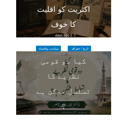
اکثریت کو اقلیت
کا خوف
2 days ago
تاریخ / جغرافیہ
سیاست واقتصاد
کیا دو قومی
نظریے کا
تسلسل ممکن ہے
؟
2 days ago