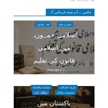
مکمن ہےآپ پسند فرمائیں گے
تعلیم و تعلم
فقہ وقانون
اسلامی جمہوریہ
میں اسلامی
قانون کی تعلیم
2 days ago
تاریخ / جغرافیہ
سیاست واقتصاد
شخصیات وافکار
مطالعہ کتب
پاکستان میں