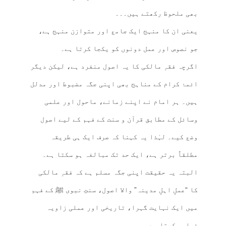
بھی ملحوظ رکھتے ہیں۔۔۔
یعنی ان کا منہج ایک جامع اور متوازن منہج ہے،
جو نصوص اور عمل دونوں کو یکجا کرتا ہے۔
اگرچہ فقہِ مالکی کا یہ اصول منفرد ہے، لیکن دیگر
ائمۂ کرام کے مناہج بھی اپنی جگہ مضبوط اور مدلل
ہیں۔ ہر امام نے اپنے زمانے، ماحول اور علمی
وسائل کے مطابق قرآن و سنت کے فہم کے لیے اصول
وضع کیے۔ لہٰذا یہ کہنا کہ صرف ایک ہی طریقہ
مطلقاً برتر ہے، ایک حد تک مبالغہ ہو سکتا ہے۔
البتہ یہ حقیقت اپنی جگہ مسلم ہے کہ فقہِ مالکی
کا “عملِ اہلِ مدینہ” والا اصول، سنتِ نبوی ﷺ کے فہم
میں ایک نہایت گہرا، تاریخی اور عملی زاویہ
فراہم کرتا ہے۔