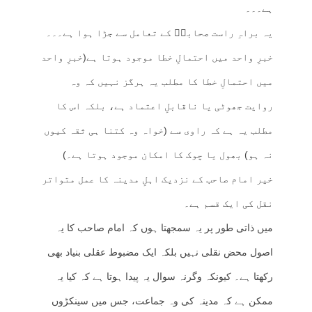
ہے۔۔۔
یہ براہِ راست صحابہؓ کے تعامل سے جڑا ہوا ہے۔۔۔
خبرِ واحد میں احتمالِ خطا موجود ہوتا ہے(خبرِ واحد
میں احتمالِ خطا کا مطلب یہ ہرگز نہیں کہ وہ
روایت جھوٹی یا ناقابلِ اعتماد ہے، بلکہ اس کا
مطلب یہ ہے کہ راوی سے (خواہ وہ کتنا ہی ثقہ کیوں
نہ ہو) بھول یا چوک کا امکان موجود ہوتا ہے۔)
خیر امام صاحب کے نزدیک اہلِ مدینہ کا عمل متواتر
نقل کی ایک قسم ہے۔
میں ذاتی طور پر یہ سمجھتا ہوں کہ امام صاحب کا یہ
اصول محض نقلی نہیں بلکہ ایک مضبوط عقلی بنیاد بھی
رکھتا ہے۔ کیونکہ وگرنہ سوال یہ پیدا ہوتا ہے کہ کیا یہ
ممکن ہے کہ مدینہ کی وہ جماعت، جس میں سینکڑوں