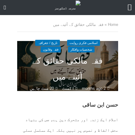
Home
»
فقہ مالکی حقائق کے آئینے میں
اسلامی فکری روایت
تاریخ / جغرافیہ
شخصیات وافکار
فقہ وقانون
فقہ مالکی حقائق کے
آئینے میں
2 months ago
ا کمنٹ
20 منٹ چاہیں
حسن ابن ساقی
اسلام ایک زندہ اور متحرک دین ہے، جس کی بنیاد
محض الفاظ و نصوص پر نہیں بلکہ ایک مسلسل عملی