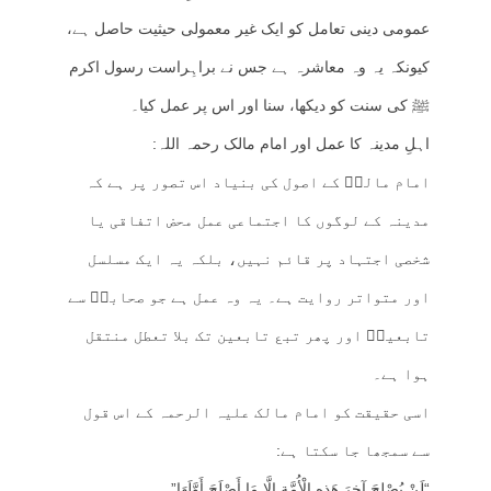
عمومی دینی تعامل کو ایک غیر معمولی حیثیت حاصل ہے،
کیونکہ یہ وہ معاشرہ ہے جس نے براہِراست رسول اکرم
ﷺ کی سنت کو دیکھا، سنا اور اس پر عمل کیا۔
اہلِ مدینہ کا عمل اور امام مالک رحمہ اللہ:
امام مالکؒ کے اصول کی بنیاد اس تصور پر ہے کہ
مدینہ کے لوگوں کا اجتماعی عمل محض اتفاقی یا
شخصی اجتہاد پر قائم نہیں، بلکہ یہ ایک مسلسل
اور متواتر روایت ہے۔ یہ وہ عمل ہے جو صحابہؓ سے
تابعینؒ اور پھر تبع تابعین تک بلا تعطل منتقل
ہوا ہے۔
اسی حقیقت کو امام مالک علیہ الرحمہ کے اس قول
سے سمجھا جا سکتا ہے:
“لَنْ يُصْلِحَ آخِرَ هَذِهِ الْأُمَّةِ إِلَّا مَا أَصْلَحَ أَوَّلَهَا”