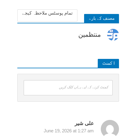
تمام پوسٹس ملاحظہ کیجے
مصنف کے بارے
منتظمین
ا کمنٹ
کمنٹ کرنے کے لیے یہاں کلک کریں
علی شیر
June 19, 2026 at 1:27 am