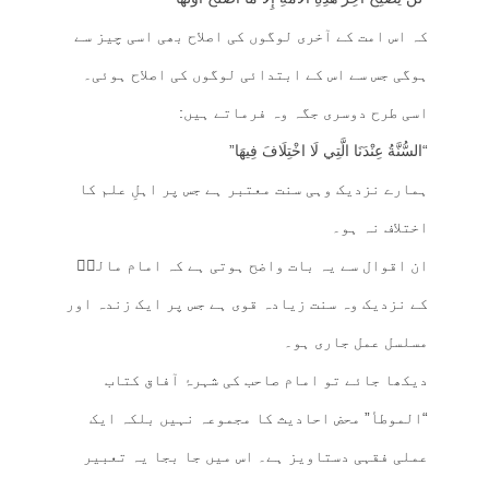
کہ اس امت کے آخری لوگوں کی اصلاح بھی اسی چیز سے
ہوگی جس سے اس کے ابتدائی لوگوں کی اصلاح ہوئی۔
اسی طرح دوسری جگہ وہ فرماتے ہیں:
“السُّنَّةُ عِنْدَنَا الَّتِي لَا اخْتِلَافَ فِيهَا”
ہمارے نزدیک وہی سنت معتبر ہے جس پر اہلِ علم کا
اختلاف نہ ہو۔
ان اقوال سے یہ بات واضح ہوتی ہے کہ امام مالکؒ
کے نزدیک وہ سنت زیادہ قوی ہے جس پر ایک زندہ اور
مسلسل عمل جاری ہو۔
دیکھا جائے تو امام صاحب کی شہرۂ آفاق کتاب
“الموطأ” محض احادیث کا مجموعہ نہیں بلکہ ایک
عملی فقہی دستاویز ہے۔ اس میں جا بجا یہ تعبیر