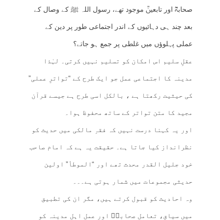
صحابہؓ اور تابعینؒ موجود تھے، رسول اللہ ﷺ کے وصال کے
بعد چند ہی دہائیوں کے اندر اجتماعی طور پر دین کے
عملی پہلوؤں میں غلطی پر جمع ہو جاتے؟
عقلِ سلیم اس امکان کو تسلیم نہیں کرتی۔ لہٰذا
مدینہ کا اجتماعی عمل جو ایک طرح کے “تواترِ عملی”
کی حیثیت رکھتا ہے ، بالکل اسی طرح ہے جیسے قرآن
مجید کا متن تواتر کے ساتھ محفوظ ہوا۔
اور یہ کہنا درست نہیں کہ فقہِ مالکی میں حدیث کو
نظرانداز کیا جاتا ہے۔ حقیقت یہ ہے کہ امام صاحب
خود جلیل القدر محدث تھے اور “الموطأ” اولین
حدیثی مجموعات میں شمار ہوتی ہے۔۔۔
وہ احادیث کو قبول کرتے ہیں، مگر ان کی تطبیق
میں سیاق، تعاملِ صحابہؓ اور عملِ اہلِ مدینہ کو