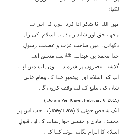
لکھا:
میں اللہ کا شکر ادا کرتا ہوں کہ اس نے
مجھے حق اور شاندار مذہب اسلام کی راہ
دکھائی۔ میں صاحب عزت و عظمت رسولِ
خدا محمد بن عبداللہ ﷺ سے متعلق اپنے
گذشتہ تبصروں پر شرمندہ ہوں۔اب میں اپنے
آپ کو اسلام اور پیغمبرِ خدا کے پیغامِ عالی
شان کی تبلیغ کے لیے وقف کروں گا۔
(Joram Van Klaver, February 6, 2019. )
ایک شخص جوئی لا (Joey Law)نے جب اس پر
مختلف مادی و جنسی خواہشات کے لیے قبولِ
اسلام کا الزام لگاتے ہوئے کہا کہ :