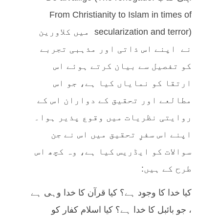
From Christianity to Islam in times of
secularization and terror) میں کلاورین
نے اپنے اس ذاتی اور مذہبی تجربے
کو تفصیل سے بیان کرتے ہوئے اس
ارتقا کو نمایاں کیا ہے، جو اس
مطالعے اور تحقیق کے دواران اس کے
روایتی نظریات میں وقوع پذیر ہوا۔
اپنے اس سفرِِ تحقیق میں اس نے جن
سوالات کو ایڈریس کیا ہے، وہ کچھ اس
طرح کے ہیں:
کیا خدا کا وجود ہے؟ کیا قرآن کا خدا وہی ہے
، جو بائبل کا خدا ہے؟ کیا اسلام کفار کو