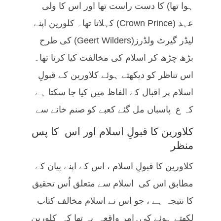
ہوا تھا) کا دست راست تھا اور اس کا ولی
عہد (Crown Prince) کہلاتا تھا۔ کلورین اپنے
لیڈر گیرٹ ولڈرز(Geert Wilders) کی طرح
بڑھ چڑھ کر اسلام کی مخالفت کیا کرتا تھا۔
اس تناظر کو دیکھتے ہوئے کلاورین کے قبولِ
اسلام پر اقبال کے الفاظ میں کیا جا سکتا ہے
کہ ع پاسباں مل گئے کعبے کو صنم خانے سے
کلاورین کا قبولِ اسلام اور اس کا پس
منظر
کلاورین کا قبولِ اسلام ، اس کے اپنے بیان کے
مطابق اس کی اسلام سے متعلق اُس تحقیق
کا نتیجہ ہے ، جو اس نے اسلام مخالف کتاب
لکھتے ہوئے کی۔امرِ واقعہ یہ تھا کہ کلورین