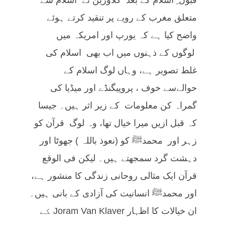
متعلق مغرب کے رویے پر تنقید کرتے ہوئے
واضح کیا ہے کہ یورپ اور امریکہ میں
لوگوں کے ذہنوں میں اب بھی اسلام کی
غلط تصویر ہے، وہاں لوگ اسلام کے
حوالےسے خوف ، پروپیگنڈے اور میڈیا کی
گمراہ کن معلومات کے زیر اثر ہیں۔ جیسا
کہ قبل ازیں میرا خیال تھا، وہ لوگ قرآن کو
زہر اور محمدﷺ کو (نعوذ باللہ ) جھوٹا اور
دہشت گرد سمجھتے ہیں۔ لیکن فی الوقع
قرآن ایک مثالی روحانی زندگی کا منشور ہے،
اور محمدﷺ انسانیت کی آزادی کے بانی ہیں۔
ان خیالات کا اظہار Joram Van Klaver کے