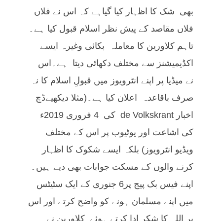
بھی شک کا اظہار کیا گیاہے کہ اس نے فلاں
فلاں مقاصد کے پیش نظر اسلام قبول کیا ہے۔
تاہم کلاورین کا معاملہ بکائی وغیرہ ایسے
اکڈیمیشنز سے مختلف دکھائی دیتا ہے۔اس
نے میڈیا پر اپنے انٹرویوز میں قبولِ اسلام کا نہ
صرف باقاعدہ اعلان کیا ہے۔(مثلا دیکھیےڈچ
اخبار de Volkskrant کی 4 فروری 2019ء
کی اشاعت اور یوٹیوب پر اس کے مختلف
ویڈیو انٹرویوز) بلکہ ایسے شکوک کا اظہار
کرنے والوں کے مسکت جوابات بھی دیے ہیں۔
اپنے فیس بک پیج پر6 جنوری کے ایک سٹیٹس
میں اپنے مسلمان ہونے کو واضح کرتے اور اس
پر اللہ کا شکر ادا کرتے ہوئے کلاورین نے