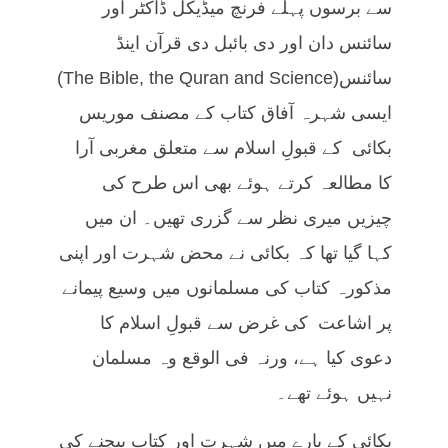
سے برسوں پہلے فرنچ میڈیکل ڈاکٹر اور
سائنس دان اور دی بائبل دی قرآن اینڈ
سائنس(The Bible, the Quran and Science)
ایسی شہرہ آفاق کتاب کے مصنف موریس
بکائی کے قبولِ اسلام سے متعلق مغربی آرا
کا مطالعہ کرتے ہوئے بھی اس طرح کی
چیزیں میری نظر سے گزری تھیں۔ ان میں
کہا گیا تھا کہ بکائی نے محض شہرت اور اپنی
مذکورہ کتاب کی مسلمانوں میں وسیع پیمانے
پر اشاعت کی غرض سے قبولِ اسلام کا
دعوی کیا ہے، ورنہ فی الوقع وہ مسلمان
نہیں ہوئے تھے۔
بکائی کے بارے میں شہرت اور کتاب بیچنے کی