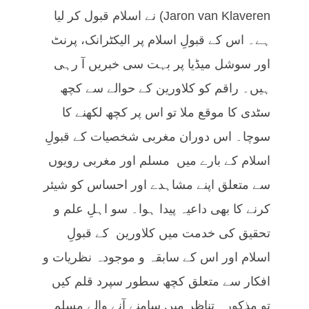
Jaron van Klaveren) نے اسلام قبول کر لیا
ہے۔ اس کے قبولِ اسلام پر الیکٹرانک، پرنٹ
اور سوشل میڈیا پر بہت سی خبریں آ رہی
ہیں۔ راقم کو کلاورین کے حوالے سے کچھ
سٹدی کا موقع ملا تو اس پر کچھ لکھنے کا
سوچا۔ اس دوران مغربی شخصیات کے قبولِ
اسلام کے بارے میں مسلم اور مغربی رویوں
سے متعلق اپنے مشاہدے اور احساس کو شیئر
کرنے کا بھی داعیہ پیدا ہوا۔ سو اہلِ علم و
تحقیق کی خدمت میں کلاورین کے قبولِ
اسلام اور اس کے سابقہ و موجودہ نظریات و
افکار سے متعلق کچھ سطور سپرد قلم کیں
تو مذکورہ تناظر میں سامنے آنے والے مسلم