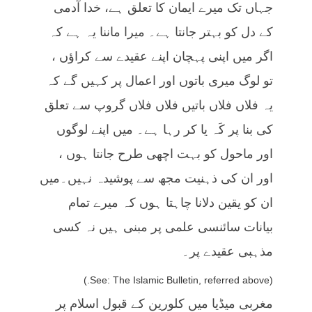
جہاں تک میرے ایمان کا تعلق ہے، خدا آدمی
کے دل کو بہتر جانتا ہے۔ میرا ماننا یہ ہے کہ
اگر میں اپنی پہچان اپنے عقیدے سے کراؤں ،
تو لوگ میری باتوں اور اعمال پر کہیں گے کہ
یہ فلاں فلاں باتیں فلاں فلاں گروپ سے تعلق
کی بنا پر کَہ یا کر رہا ہے۔ میں اپنے لوگوں
اور ماحول کو بہت اچھی طرح جانتا ہوں ،
اور ان کی ذہنیت مجھ سے پوشیدہ نہیں۔میں
ان کو یقین دلانا چاہتا ہوں کہ میرے تمام
بیانات سائنسی علمی پر مبنی ہیں نہ کسی
مذہبی عقیدے پر۔
(See: The Islamic Bulletin, referred above.)
مغربی میڈیا میں کلورین کے قبول اسلام پر