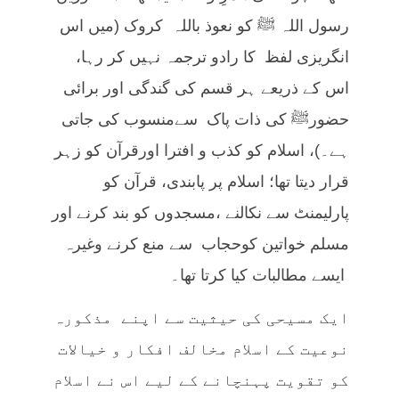
رسول اللہ ﷺ کو نعوذ باللہ کروک (میں اس
انگریزی لفظ کا رادو ترجمہ نہیں کر رہا،
اس کے ذریعے ہر قسم کی گندگی اور برائی
حضورﷺ کی ذات پاک سےمنسوب کی جاتی
ہے۔)، اسلام کو کذب و افترا اورقرآن کو زہر
قرار دیتا تھا؛ اسلام پر پابندی، قرآن کو
پارلیمنٹ سے نکالنے ،مسجدوں کو بند کرنے اور
مسلم خواتین کوحجاب سے منع کرنے وغیرہ
ایسے مطالبات کیا کرتا تھا۔
ایک مسیحی کی حیثیت سے اپنے مذکورہ
نوعیت کے اسلام مخالف افکار و خیالات
کو تقویت پہنچانے کے لیے اس نے اسلام