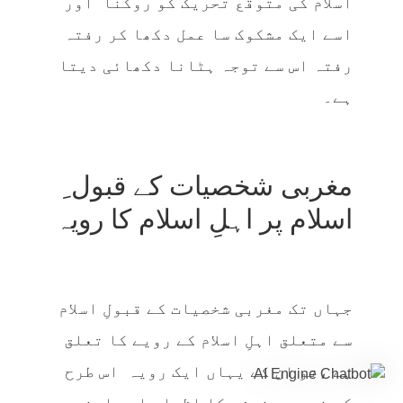
اسلام کی متوقع تحریک کو روکنا اور
اسے ایک مشکوک سا عمل دکھا کر رفتہ
رفتہ اس سے توجہ ہٹانا دکھائی دیتا
ہے۔
مغربی شخصیات کے قبول ِ
اسلام پر اہلِ اسلام کا رویہ
جہاں تک مغربی شخصیات کے قبولِ اسلام
سے متعلق اہلِ اسلام کے رویے کا تعلق
ہے ،تو ان کے یہاں ایک رویہ اس طرح