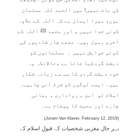
کی بات نہیں! میں الحمد للہ مسلمان
ہوں، میرا ایمان ہے کہ اللہ کے علاوہ
کوئی خدا نہیں ، اور محمد ﷺ اللہ کے
آخری رسول ہیں۔ مجھے چار شادیوں کی
کوئی خواہش نہیں ۔ مسلمانوں کو
دہشت گردکہا جاتا ہے ،حالانکہ وہ
خود دہشت گردی کا سب سے زیادہ شکار
ہیں۔ ایسے لوگوں کو شرم آنی چاہیے۔
اسلام تو امن ، رواداری ، بھائی
چارے اور محبت کا پیغام ہے۔
(Joram Van Klaver, February 12, 2019)
بہر حال مغربی شخصیات کے قبولِ اسلام کے