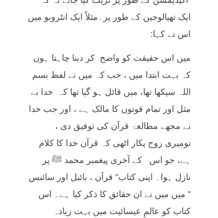
اکیڈیمشن کے طور پر ٹریٹ کیا جائے نہ کہ
ایک تھیالوجین کے طور پر۔مثلاً ایک انٹرویو میں
اس نے کہا:
میں اس حقیقت کو واضح کر دینا چاہتا ہوں
کہ بہت ابتدا میں ، جب کہ میں نے لفظ بسم
اللہ سیکھا تھا، میں قائل ہو گیا تھا کہ خدا بے
مثل اور تمام قوتوں کا مالک ہے ، اور جب خدا
نے مجھے مطالعۂ قرآن کی توفیق دی ،
تومیری روح پکار اٹھی کہ قرآن خدا کا کلام
ہے، جو اس کے آخری پیغمبر محمد ﷺ پر
نازل ہوا۔ اپنی کتاب” قرآن ، بائبل اور سائنس
” میں میں نے ان حقائق کا ذکر کیا ہے۔ اس
کتاب کو عالمِ عیسائیت میں بہت زیادہ