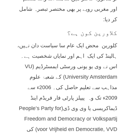
اور مغربی رویے پر بھی مختصر تبصرہ شامل
کر دیا:
کلاورین کون ہے؟
کلورین محض ایک عام سا سیاست دان نہیں،
ہالینڈ کی ایک اہم اور نمایاں شخصیت ہے۔
اس نے وی یو یونی ورسٹی ایمسٹرڈیم (VU
University Amsterdam) کے شعبۂ علوم
مذاہب سے تعلیم حاصل کی۔ 2006ء سے
2009ء تک وہ پیپلز پارٹی فار فریڈم اینڈ
ڈیماکریسی یا وی وی ڈی(People’s Party for
Freedom and Democracy or Volkspartij
voor Vrijheid en Democratie, VVD) کی