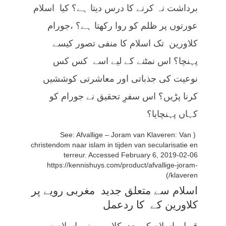
برداشت نہ کرنے کا درس دیتا ہے؟ کیا اسلام
عورتوں پر ظلم کو روا رکھتا ہے؟ ،جورام
کلاورین تک اسلام کا منفی تصور کیسے
پہنچا؟ اس نمٹنے کے لیے اسے کس کس
نوعیت کی جذباتی اور معاشرتی کوششیں
کرنا پڑیں؟ اس سفرِ تحقیق نے جورام کو
کہاں پہنچایا؟
( See: Afvallige – Joram van Klaveren: Van
christendom naar islam in tijden van secularisatie en
terreur. Accessed February 6, 2019-02-06
https://kennishuys.com/product/afvallige-joram-
klaveren/)
اسلام سے متعلق جدید مغربی رویے پر
کلاورین کے کا ردعمل
قبول ِ اسلام کے بعد کلاورین نے اسلام سے