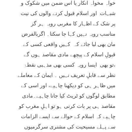
خواہ مخواہ انکار یا اس ضمن میں شکوک و
شبہات اور اسلام قبول کرنے والوں کی نیت
پر شک کے اظہار کا مغربی رویہ ہر گز
مناسب رویہ نہیں کہا جا سکتا۔ اگربالفرض
مان بھی لیا جائے کہ کہیں واقعی کسی کے
قبولِ اسلام کے پیچھے مادی مقاصد ہوں گے
،تو بھی ایسا رویہ کسی بھی مذہبی نقطۂ
نظر سے قابلِ تعریف نہیں ۔ ایمان کے معاملے
میں ظاہر ہی کو دیکھنا چاہیے، اور اسی کے
مطابق لوگوں کو ٹریٹ کیا جانا چاہیے۔مادی
مقاصد ہی پر بات کرنی ہو تو اہلِ مغرب کو
چاہیے کہ اسلام کے حوالے سے ایسے الزامات
سے پہلے مسیحیت کی مشنری سرگرمیوں