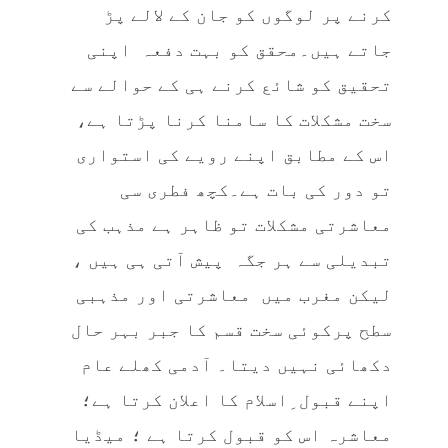
کرنے پر لوگوں کو جان کے لالے پڑ
جاتے ہیں۔محقق کو بہت دفعہ اپنی
تحقیق کو شائع کرنے ہی کے حوالے سے
سخت مشکلات کا سامنا کرنا پڑتا ہے،
اس کے مطابق اپنے رویے کی استواری
تو دور کی بات ہے۔کچھ فطری سی
معاشرتی مشکلات تو ظاہر ہے مذہب کی
تبدیلی سے ہر جگہ پیش آتی ہی ہیں ،
لیکن مغرب میں معاشرتی اور مذہبی
سطح پرکوئی سخت قسم کا جبر بہر حال
دکھائی نہیں دیتا۔ آدمی کھلے عام
اپنے قبول ِاسلام کا اعلان کرتا ہے؛
معاشرہ اس کو قبول کرتا ہے ؛ میڈیا