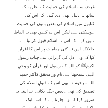
غرض سے اسلام کی حمایت کے نظریے کے
ساتھ یہ دلیل بھی دی گئی کہ اس کی
کتابوں میں اسلام کی بعض باتوں کی حمایت
ہوسکتی ہے، لیکن اس نے کہیں بھی یہ الفاظ
نہیں کہے کہ اس نے اسلام قبول کر لیا ہے۔
حالانکہ اس نے کئی مقامات پر اس کا اقرار
کیا کہ وہ دل کی گہرائی سے جناب رسول
اکرمﷺ کو اللہ کے رسول اور قرآن کو وحیِ
الہی سمجھتا ہے۔نام ور محقق ڈاکٹر حمید
اللہ مرحوم نے بھی اس کے قبولِ اسلام کی
تصدیق کی تھی ۔بعض جگہ بکائی نے البتہ یہ
ضرور کہا کہ وہ چاہتا ہے کہ اسے ایک