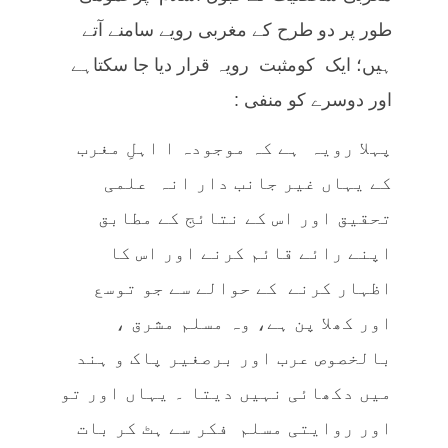
طور پر دو طرح کے مغربی رویے سامنے آتے
ہیں؛ ایک کومثبت رویہ قرار دیا جا سکتاہے
اور دوسرے کو منفی :
پہلا رویہ ہے کہ موجودہ ا اہلِ مغرب
کے یہاں غیر جانب دار انہ علمی
تحقیق اور اس کے نتائج کے مطابق
اپنے رائے قائم کرنے اور اس کا
اظہار کرنے کے حوالے سے جو توسع
اور کھلا پن ہے، وہ مسلم مشرق ،
بالخصوص عرب اور برصغیر پاک و ہند
میں دکھائی نہیں دیتا ۔ یہاں اور تو
اور روایتی مسلم فکر سے ہٹ کر بات