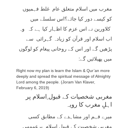
مغرب میں اسلام متعلق عام غلط فہمیوں
کو کیسے دور کیا جائے؟اس سلسلے میں
کلاورین نے اس عزم کا اظہار کیا ہے کہ وہ
اب اسلام اور قرآن کو زیادہ گہرائی سے
پڑھیں گے اور اس کے روحانی پیغام کو لوگوں
میں پھیلائیں گے:
Right now my plan is learn the Islam & Qur’an more
deeply and spread the spiritual message of Almighty
Lord among the people. (Joram Van Klaver,
February 6, 2019)
مغربی شخصیات کے قبول ِاسلام پر
اہلِ مغرب کا رویہ
میرے فہم اور مشاہدے کے مطابق کسی
مغربی شخصیت کے قبول اسلام پرعمومی