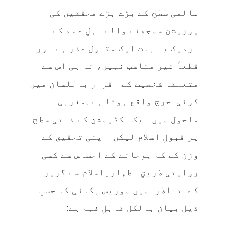
عالمی سطح کے بڑے بڑے محققین کی
پوزیشن سمجھنے والے اہلِ علم کے
نزدیک یہ بات ایک مقبول عذر ہے اور
قطعاً غیر مناسب نہیں، نہ ہی اس سے
متعلقہ شخصیت کے اقرار باللسان میں
کوئی حرج واقع ہوتا ہے۔مغربی
ماحول میں ایک اکڈیمشن کے ذاتی سطح
پر قبولِ اسلام لیکن اپنی تحقیق کے
وزن کے کم ہوجانے کے احساس سے کسی
روایتی طریقِ اظہار ِاسلام سے گریز
کے تناظر میں موریس بکائی کا حسبِ
ذیل بیان بالکل قابلِ فہم ہے: