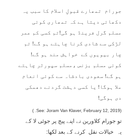
جورام تمھارے قبولِ اسلام کا سبب یہ
دکھائی دیتا ہے کہ تمھاری کوئی
مسلم گرل فرینڈ ہو گی!تم کسی کم عمر
لڑکی سے شادی کرنا چاہتے ہو گے! تم
چار بیویوں کے خواہش مند ہو گے!
کوئی مسلم بزنس ،مسلم سپورٹر چاہتے
ہو گے! سعودی بادشاہ سے کوئی انعام
ملا ہوگا! یا کسی دہشت گردنے دھمکی
دی ہوگی!
(See: Joram Van Klaver, February 12, 2019. )
تو جورام کلاورین نے اپنے پیج پر جوئی لا کے
یہ خیالات نقل کرنے کے بعد لکھا: