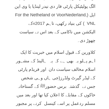
الگ پولیٹیکل پارٹی فار دی نیدر لینڈیا یا وی این
ایل (For the Netheland or VoorNederland,
VNL ) کی بنیاد رکھی، تاہم 2017ءکے
الیکشن میں ناکامی کے بعد اس نے سیاست
چھوڑ دی۔
کلاورین کے قبول اسلام میں خبریت کا ایک
اہم پہلو یہ بھی ہے کہ یہ ہالینڈ کے مشہور
اسلام مخالف سیاست دان اور فریڈم پارٹی
کے لیڈر گیرٹ ولڈرز(جی ہاں وہی شخص
جس نے گذشتہ برس حضورﷺ کے گستاخانہ
خاکوں کے مقابلے کا اعلان کیا تھا اور بعد میں
مسلم ردعمل پر اسے کینسل کرنے پر مجبور