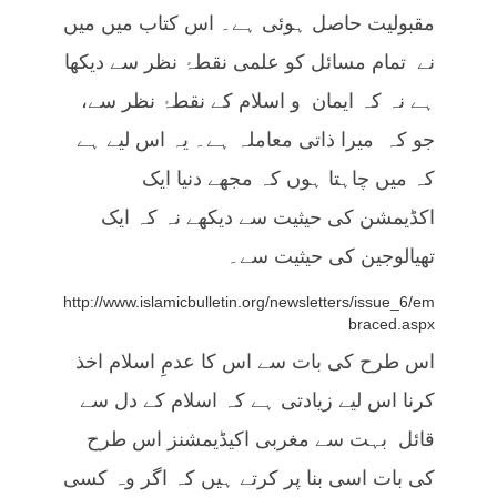
مقبولیت حاصل ہوئی ہے۔ اس کتاب میں میں
نے تمام مسائل کو علمی نقطۂ نظر سے دیکھا
ہے نہ کہ ایمان و اسلام کے نقطۂ نظر سے،
جو کہ میرا ذاتی معاملہ ہے۔ یہ اس لیے ہے
کہ میں چاہتا ہوں کہ مجھے دنیا ایک
اکڈیمشن کی حیثیت سے دیکھے نہ کہ ایک
تھیالوجین کی حیثیت سے۔
http://www.islamicbulletin.org/newsletters/issue_6/em
braced.aspx
اس طرح کی بات سے اس کا عدمِ اسلام اخذ
کرنا اس لیے زیادتی ہے کہ اسلام کے دل سے
قائل بہت سے مغربی اکیڈیمشنز اس طرح
کی بات اسی بنا پر کرتے ہیں کہ اگر وہ کسی