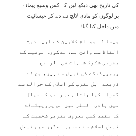
کی تاریخ بھی دیکھ لیں کہ کس وسیع پیمانے
پر لوگوں کو مادی لالچ دے دے کر عیسائیت
میں داخل کیا گیا!
جیسا کہ جورام کلارین کے اوپر درج
الفاظ سے واضح ہے، مذکورہ نوعیت کے
مغربی شکوک شبہات فی الواقع
پروپیگنڈے کی قبیل سے ہیں، جن کے
ذریعے اہلِ مغرب کو اسلام کے حوالے سے
گمراہ کیا جاتا ہے۔ راقم کے خیال
میں بادی النظر میں اس پروپیگنڈے
کا مقصد کسی معروف مغربی شخصیت کے
قبولِ اسلام سے مغربی لوگوں میں قبولِ