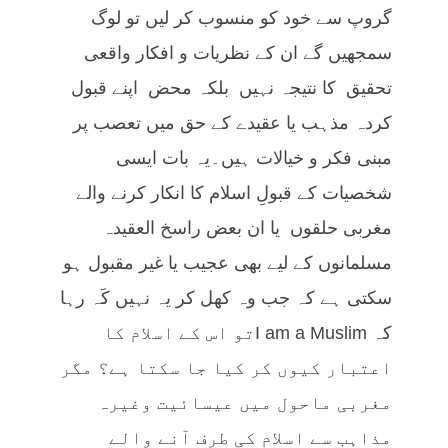
گروپ سے خود کو منسوب کر لیں تو لوگ
سمجھیں گے ان کے نظریات و افکار واقعی
تحقیق کا نتیجہ نہیں بلکہ محض اپنے قبول
کردہ مذہب یا عقیدے کے حق میں تعصب پر
مبنی فکر و خیالات ہیں۔یہ بات ایسی
شخصیات کے قبولِ اسلام کا انکار کرنے والے
مغربی حلقوں یا ان بعض راسخ العقیدہ
مسلمانوں کے لیے بھی عجیب یا غیر مقبول ہو
سکتی ہے کہ جب وہ کھل کر یہ نہیں کَہ رہا
کہ I am a Muslimتو اس کے اسلام کا
اعتبار کیوں کر کیا جا سکتا ہے؟ مگر
مغربی ماحول میں عیسائیت وغیرہ
مذاہب سے اسلام کی طرف آنے والے