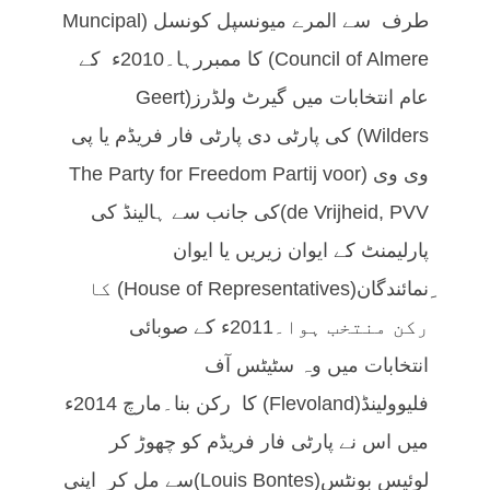
طرف سے المرے میونسپل کونسل (Muncipal
Council of Almere) کا ممبررہا۔2010ء کے
عام انتخابات میں گیرٹ ولڈرز(Geert
Wilders) کی پارٹی دی پارٹی فار فریڈم یا پی
وی وی (The Party for Freedom Partij voor
de Vrijheid, PVV)کی جانب سے ہالینڈ کی
پارلیمنٹ کے ایوان زیریں یا ایوان
ِنمائندگان(House of Representatives) کا
رکن منتخب ہوا۔2011ء کے صوبائی
انتخابات میں وہ سٹیٹس آف
فلیوولینڈ(Flevoland) کا رکن بنا۔مارچ 2014ء
میں اس نے پارٹی فار فریڈم کو چھوڑ کر
لوئیس بونٹس(Louis Bontes)سے مل کر اپنی