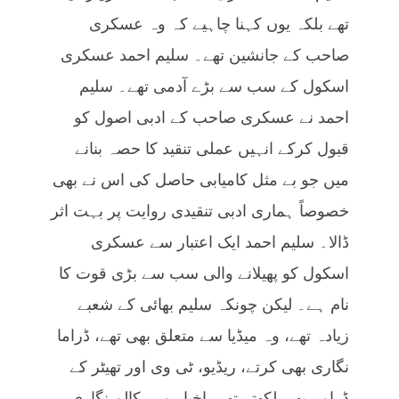
تھے بلکہ یوں کہنا چاہیے کہ وہ عسکری
صاحب کے جانشین تھے۔ سلیم احمد عسکری
اسکول کے سب سے بڑے آدمی تھے۔ سلیم
احمد نے عسکری صاحب کے ادبی اصول کو
قبول کرکے انہیں عملی تنقید کا حصہ بنانے
میں جو بے مثل کامیابی حاصل کی اس نے بھی
خصوصاً ہماری ادبی تنقیدی روایت پر بہت اثر
ڈالا۔ سلیم احمد ایک اعتبار سے عسکری
اسکول کو پھیلانے والی سب سے بڑی قوت کا
نام ہے۔ لیکن چونکہ سلیم بھائی کے شعبے
زیادہ تھے، وہ میڈیا سے متعلق بھی تھے، ڈراما
نگاری بھی کرتے، ریڈیو، ٹی وی اور تھیٹر کے
ڈرامے بھی لکھتے تھے، اخبار میں کالم نگاری