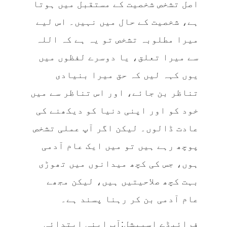
اصل تشخص شخصیت کے مستقبل میں ہوتا
ہے، شخصیت کے حال میں نہیں۔ اس لیے
میرا مطلوبہ تشخص تو یہ ہے کہ اللہ
سے میرا تعلق، یا دوسرے لفظوں میں
یوں کہہ لیں کہ حق میرا بنیادی
تناظر بن جائے، اور اس تناظر سے میں
خود کو اور اپنی دنیا کو دیکھنے کی
عادت ڈالوں۔ لیکن اگر آپ عملی تشخص
پوچھ رہے ہیں تو میں ایک عام آدمی
ہوں، جس کی کچھ میدانوں میں تھوڑی
بہت کچھ صلاحیتیں ہیں، لیکن مجھے
عام آدمی بن کر رہنا پسند ہے۔
فرائیڈے اسپیشل:آپ اپنی ابتدائی