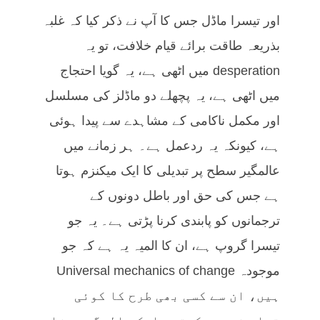
اور تیسرا ماڈل جس کا آپ نے ذکر کیا کہ غلبہ
بذریعہ طاقت برائے قیام خلافت، تو یہ
desperation میں اٹھی ہے، یہ گویا احتجاج
میں اٹھی ہے، یہ پچھلے دو ماڈلز کی مسلسل
اور مکمل ناکامی کے مشاہدے سے پیدا ہوئی
ہے، کیونکہ یہ ردعمل ہے۔ ہر زمانے میں
عالمگیر سطح پر تبدیلی کا ایک میکنزم ہوتا
ہے جس کی حق اور باطل دونوں کے
ترجمانوں کو پابندی کرنا پڑتی ہے۔ یہ جو
تیسرا گروپ ہے، ان کا المیہ یہ ہے کہ جو
موجودہ Universal mechanics of change
ہیں، ان سے کسی بھی طرح کا کوئی