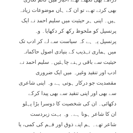
بھی کرتے تھے، تو ان کے ہاں موضوعات زیادہ
ہیں۔ اپنی ہر حیثیت میں سلیم احمد نے ایک
پرنسپل کو ملحوظ رکھ کر دکھایا۔ وہ
پرنسپل یہ ہے کہ سیاست سے لے کر ادب تک
میں ہماری تہذیب کے بنیادی اصول حاکمانہ
حیثیت سے باقی رہنے چاہئیں۔ سلیم احمد نے
ادب اور تنقید وغیرہ میں ایک ضروری
مقصدیت جو درکار ہوتی ہے وہ اپنی شاعری
سے بھی اور اپنی تنقید سے بھی پیدا کرکے
دکھائی۔ ان کی شخصیت کا دوسرا بڑا پہلو
ان کا شاعر ہونا ہے۔ وہ بہت زبردست
شاعر تھے۔ ہم اپنے ذوق اور فہم کی کمی، یا