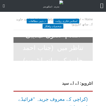
Home
»
اسلام عصری تہذیبی تناظر میں (جناب احمد جاوید
اسلامی فکری روایت
تہذیبی مطالعات
کے ساتھ انٹرویو)
شخصیات وافکار
اسلام عصری تہذیبی
تناظر میں (جناب احمد
جاوید کے ساتھ انٹرویو)
November 29, 2020
کمنت کیجے
304 منٹ چاہیں
انٹرویو: اے اے سید
(کراچی کے معروف جریدہ ’’فرائیڈے