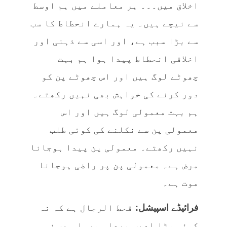
اخلاق میں۔۔۔ ہر معاملے میں ہم اوسط
سے نیچے ہیں۔ یہ ہمارے انحطاط کا سب
سے بڑا سبب ہے، اور اسی سے ذہنی اور
اخلاقی انحطاط پیدا ہوا ہم بہت
چھوٹے لوگ ہیں اور اس چھوٹے پن کو
دور کرنے کی خواہش بھی نہیں رکھتے۔
ہم بہت معمولی لوگ ہیں اور اس
معمولی پن سے نکلنے کی کوئی طلب
نہیں رکھتے۔ معمولی پن پیدا ہوجانا
مرض ہے۔ معمولی پن پر راضی ہوجانا
موت ہے۔
فرائیڈے اسپیشل:
قحط الرجال ہے کہ نہ
کوئی بڑا ادیب پیدا ہورہا ہے، نہ