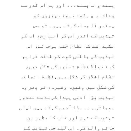
پسند و ناپسند۔۔۔ اور ہم اس قدر سے
وفادار ی رکھتے ہوئے چیزوں کو
پسندو نا پسندکرتے ہیں۔ تو جس
تہذیب کے اندر اس کی آبیاری، اس کی
نگہداشت کا نظام ختم ہوجائے، اس
تہذیب کی باطنی قوت کو طاقت فراہم
کرنے والا نظام تعلیم کی شکل میں،
نظام اخلاق کی شکل میں،نظام انصا ف
کی شکل میں وغیرہ وغیرہ، تو پھر وہ
تہذیب بڑا آدمی پیدا کرنے سے معذور
ہوجاتی ہے۔ بڑا آدمی کہتے ہیں اپنی
تہذیب کے ذہن اور قلب کا مظہر بن
جانے والے کو۔ اس لیے جس تہذیب کے