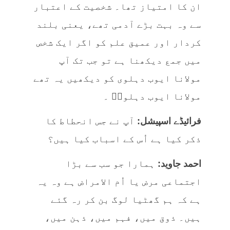
ان کا امتیاز تھا۔ شخصیت کے اعتبار
سے وہ بہت بڑے آدمی تھے، یعنی بلند
کردار اور عمیق علم کو اگر ایک شخص
میں جمع دیکھنا ہے تو جب تک آپ
مولانا ایوب دہلوی کو دیکھیں یہ تھے
مولانا ایوب دہلویؒ ۔
فرائیڈے اسپیشل:
آپ نے جس انحطاط کا
ذکر کیا ہے اُس کے اسباب کیا ہیں؟
احمد جاوید:
ہمارا جو سب سے بڑا
اجتماعی مرض یا اُم الامراض ہے وہ یہ
ہے کہ ہم گھٹیا لوگ بن کر رہ گئے
ہیں۔ ذوق میں، فہم میں، ذہن میں،