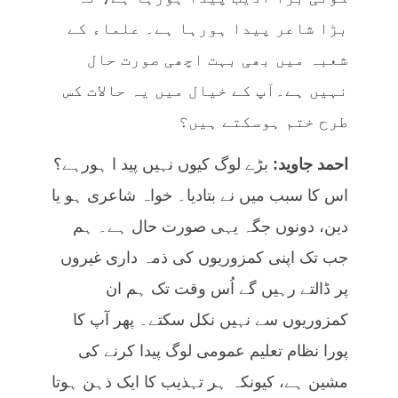
بڑا شاعر پیدا ہورہا ہے۔ علماء کے
شعبہ میں بھی بہت اچھی صورت حال
نہیں ہے۔آپ کے خیال میں یہ حالات کس
طرح ختم ہوسکتے ہیں؟
احمد جاوید:
بڑے لوگ کیوں نہیں پید ا ہورہے؟
اس کا سبب میں نے بتادیا۔ خواہ شاعری ہو یا
دین، دونوں جگہ یہی صورت حال ہے۔ ہم
جب تک اپنی کمزوریوں کی ذمہ داری غیروں
پر ڈالتے رہیں گے اُس وقت تک ہم ان
کمزوریوں سے نہیں نکل سکتے۔ پھر آپ کا
پورا نظام تعلیم عمومی لوگ پیدا کرنے کی
مشین ہے، کیونکہ ہر تہذیب کا ایک ذہن ہوتا