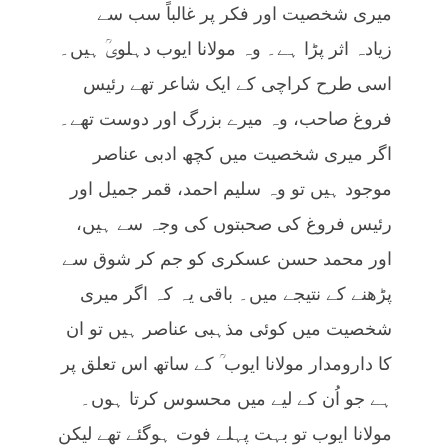
میری شخصیت اور فکر پر غالباً سب سے
زیادہ اثر پڑا ہے۔ وہ مولانا ایوب دہلویؒ ہیں۔
اسی طرح کراچی کے ایک شاعر تھے رئیس
فروغ صاحب، وہ میرے بزرگ اور دوست تھے۔
اگر میری شخصیت میں کچھ ادبی عناصر
موجود ہیں تو وہ سلیم احمد، قمر جمیل اور
رئیس فروغ کی صحبتوں کی وجہ سے ہیں،
اور محمد حسن عسکری کو جم کر شوق سے
پڑھنے کے نتیجے میں۔ باقی یہ کہ اگر میری
شخصیت میں کوئی مذہبی عناصر ہیں تو ان
کا دارومدار مولانا ایوب ؒ کے ساتھ اس تعلق پر
ہے جو اُن کے لیے میں محسوس کرتا ہوں۔
مولانا ایوب تو بہت پہلے فوت ہوگئے تھے لیکن