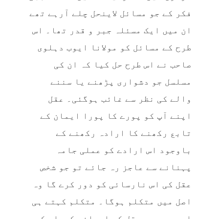
فکر کے جو مسائل لاینحل چلے آرہے تھے
ان میں ایک مسئلہ جبر و قدر تھا۔ اس
طرح کے مسائل کو مولانا ایوب دہلوی
صاحب نے اس طرح حل کیا کہ ان کی
مسلسل جو دشواری پڑھنے یا سننے
والے کی نظر سے غائب ہوگئی۔ عقل
اپنے آپ کو پورے کا پورا ایمان کے
تابع رکھنے کا ارادہ رکھنے کے
باوجود اس ارادے کو عملی جامہ
پہنانے سے عاجز رہ جائے تو جو شخص
عقل کی اس نارسائی کو دور کرے گا وہ
اصل میں متکلم ہوگا۔ متکلم کہتے ہی
اسے ہیں جو عقل کے ایمانی کردار کو