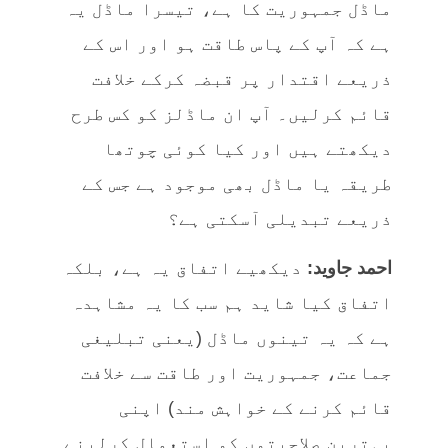
ماڈل جمہوریت کا ہے، تیسرا ماڈل یہ
ہے کہ آپ کے پاس طاقت ہو اور اس کے
ذریعے اقتدار پر قبضہ کرکے خلافت
قائم کرلیں۔ آپ ان ماڈلز کو کس طرح
دیکھتے ہیں اور کیا کوئی چوتھا
طریقہ یا ماڈل بھی موجود ہے جس کے
ذریعے تبدیلی آسکتی ہے؟
احمد جاوید:
دیکھیے اتفاق یہ ہے، بلکہ
اتفاق کیا شاید ہم سب کا یہ مشاہدہ
ہے کہ یہ تینوں ماڈل (یعنی تبلیغی
جماعت، جمہوریت اور طاقت سے خلافت
قائم کرنے کے خواہش مند) اپنی
بہترین صلاحیتوں کو استعمال کرلینے