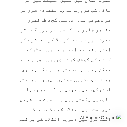
میرے خیال میں ہمیں حقیقت میں جس
ماڈل کی ضرورت ہے وہ بنیادی طور پر
تو دعوتی ہے۔ اس میں کچھ طاقتور
عناصر ظاہر ہے کہ سیاسی ہوں گے۔ تو
دعوت اور سیاست کو ملا کر معاشرے کو
اپنی بنیادی اقدار پر ری اسٹرکچر
کرنے کی کوشش کرنا ضروری بھی ہے اور
ممکن بھی۔ بدقسمتی یہ ہے کہ ہماری
جو غالب مذہبی قوتیں ہیں وہ ریاستی
اسٹرکچر میں تبدیلی لانے میں زیادہ
دلچسپی رکھتی ہیں بہ نسبت معاشرتی
دروبست میں انقلاب لانے کے، جبکہ
انسانوں میں دیرپا انقلاب کی ہر قسم