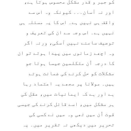
کو جبر و قدر مشکل محسوس ہوتا ہے،
اور نہ آسان۔۔۔ کیونکہ وہ اس سے
واقف ہی نہیں ہے۔ اس کا یہ مسئلہ ہی
نہیں ہے۔ اس وجہ سے ان کی تعریف و
توصیف سامنے نہیں آسکی، ورنہ اگر
وہ اچھے زمانوں میں پیدا ہوتے تو ان
کا درجہ اُن متکلمین جیسا ہوتا جو
مشکلات کو حل کرنے کی ضمانت ہوتے
ہیں۔ مولانا پر مجھے یہ اعتماد رہا
ہے اور ہے کہ ایمانیات میں، عقل کی
ہر مشکل میں، اسے قائل کرنے کی جیسی
قوت اُن میں تھی وہ میں نے کسی کی
تحریر میں دیکھی نہ تقریر میں۔ یہ