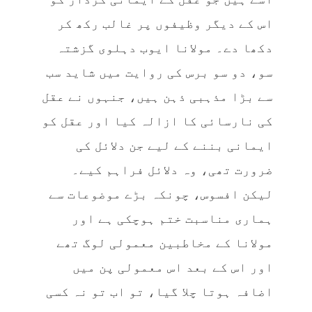
اس کے دیگر وظیفوں پر غالب رکھ کر
دکھا دے۔ مولانا ایوب دہلوی گزشتہ
سو، دو سو برس کی روایت میں شاید سب
سے بڑا مذہبی ذہن ہیں، جنہوں نے عقل
کی نارسائی کا ازالہ کیا اور عقل کو
ایمانی بننے کے لیے جن دلائل کی
ضرورت تھی، وہ دلائل فراہم کیے۔
لیکن افسوس، چونکہ بڑے موضوعات سے
ہماری مناسبت ختم ہوچکی ہے اور
مولانا کے مخاطبین معمولی لوگ تھے
اور اس کے بعد اس معمولی پن میں
اضافہ ہوتا چلا گیا، تو اب تو نہ کسی