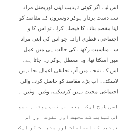
اس لیے اگر کوئی تہذیب اپنی اوریجنل مراد
سے دست بردار ہوکر دوسروں کے مقاصد کو
اپنا مقصد بنانے کا فیصلہ کرلے تو اس کا وہ
اجتماعی، فطری ارادہ جو اس کی اپنی مراد
سے مناسبت رکھنے کی حالت ہی میں عمل
میں آسکتا تھا، وہ معطل ہوکر رہ جاتا ہے۔
اس کے نتیجے میں آپ تخلیقی اعمال بجا نہیں
لاسکتے۔ آپ بڑے مقاصد کو حاصل کرنے والی
اجتماعی محنت نہیں کرسکتے، وغیرہ وغیرہ۔
اسی طرح ایک اجتماعی قلب ہوتا ہے جو
اس تہذیب کے محبت اور نفرت اور اس
تہذیب کے احساسات اور جذبا ت کو ایک