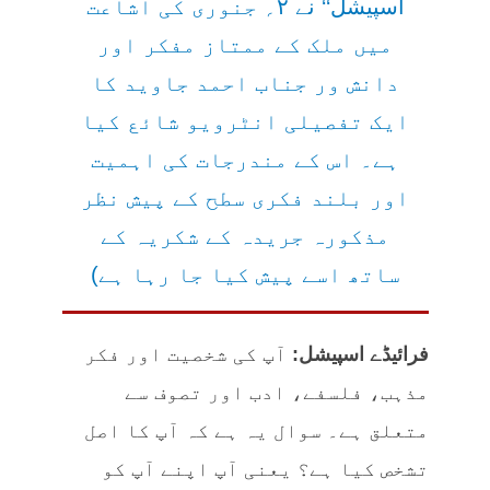
اسپیشل‘‘ نے ۲؍ جنوری کی اشاعت
میں ملک کے ممتاز مفکر اور
دانش ور جناب احمد جاوید کا
ایک تفصیلی انٹرویو شائع کیا
ہے۔ اس کے مندرجات کی اہمیت
اور بلند فکری سطح کے پیش نظر
مذکورہ جریدہ کے شکریہ کے
ساتھ اسے پیش کیا جا رہا ہے)
فرائیڈے اسپیشل:
آپ کی شخصیت اور فکر
مذہب، فلسفے، ادب اور تصوف سے
متعلق ہے۔ سوال یہ ہے کہ آپ کا اصل
تشخص کیا ہے؟ یعنی آپ اپنے آپ کو