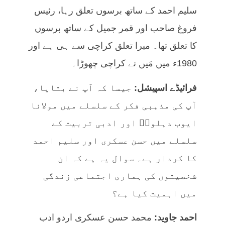
سلیم احمد کے ساتھ برسوں تعلق رہا، رئیس
فروغ صاحب اور قمر جمیل کے ساتھ برسوں
کا تعلق تھا۔ میرا تعلق کراچی سے ہی ہے اور
1980ء میں مَیں نے کراچی چھوڑا۔
فرائیڈے اسپیشل:
جیسا کہ آپ نے بتایا،
آپ کی مذہبی فکر کے سلسلے میں مولانا
ایوب دہلویؒ اور ادبی تربیت کے
سلسلے میں حسن عسکری اور سلیم احمد
کا کردار ہے۔ سوال یہ ہے کہ ان
شخصیتوں کی ہماری اجتماعی زندگی
میں اہمیت کیا ہے؟
احمد جاوید:
محمد حسن عسکری اردو ادب