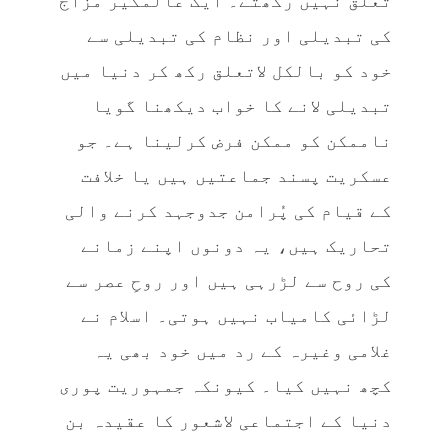
تعلق نہیں رکھتے۔ ایک عالمگیر مزاج
کی تبدیلی اور نظام کی تبدیلی سے
خود کو بالکل لاتعلق رکھ کر دنیا میں
تبدیلی لانے کا خواب دیکھنا گویا
ناممکن کو ممکن فرض کرلینا ہے۔ جو
عسکریت پسند جماعتیں ہیں یا خلافت
کے قیام کی پُرامن جدوجہد کرنے والی
تحاریک ہیں، یہ دونوں اپنے زمانے
کی روح سے لڑرہی ہیں اور روحِ عصر سے
لڑائی کامیاب نہیں ہوتی۔ اسلام نے
غلامی وغیرہ کے رد میں خود بھی یہ
کچھ نہیں کیا۔ کیونکہ جمہوریت پوری
دنیا کے اجتماعی لاشعور کا عقیدہ بن