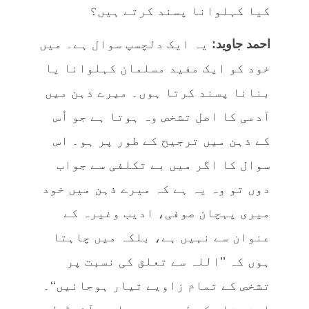
کیا کہلوانا پسند کرتے ہیں؟
احمد جاوید:
یہ ایک دلچسپ سوال ہے۔ میں
خود کو ایک مفید مسلمان کہلوانا یا
بنانا پسند کرتا ہوں۔ میرے ذہن میں
آدمی کا اصل تشخص وہ ہوتا ہے جو اُس
کے ذہن میں ترجیح کے طور پر ہو۔ اس
سوال کا اگر میں بے تکلفی سے جواب
دوں تو وہ یہ ہے کہ میرے ذہن میں خود
میری پہچان صوفی، ادیب وغیرہ کے
عنوان سے نہیں ہے، بلکہ میں چاہتا
ہوں کہ ’’اللہ سے تعلق کی نسبت پر
تشخص کے تمام زاویے تیار ہوجائیں‘‘۔