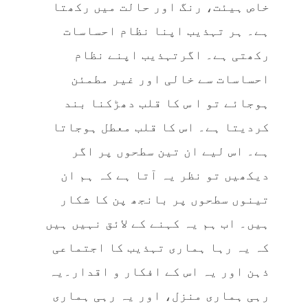
خاص ہیئت، رنگ اور حالت میں رکھتا
ہے۔ ہر تہذیب اپنا نظام احساسات
رکھتی ہے۔ اگرتہذیب اپنے نظام
احساسات سے خالی اور غیر مطمئن
ہوجائے تو ا س کا قلب دھڑکنا بند
کردیتا ہے۔ اس کا قلب معطل ہوجاتا
ہے۔ اس لیے ان تین سطحوں پر اگر
دیکھیں تو نظر یہ آتا ہے کہ ہم ان
تینوں سطحوں پر بانجھ پن کا شکار
ہیں۔ اب ہم یہ کہنے کے لائق نہیں ہیں
کہ یہ رہا ہماری تہذیب کا اجتماعی
ذہن اور یہ اس کے افکار و اقدار۔یہ
رہی ہماری منزل، اور یہ رہی ہماری