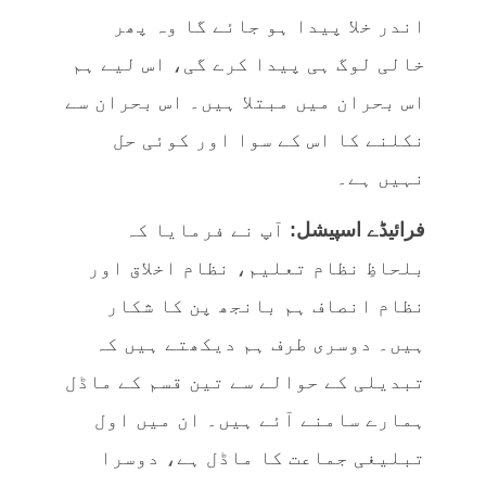
اندر خلا پیدا ہو جائے گا وہ پھر
خالی لوگ ہی پیدا کرے گی، اس لیے ہم
اس بحران میں مبتلا ہیں۔ اس بحران سے
نکلنے کا اس کے سوا اور کوئی حل
نہیں ہے۔
فرائیڈے اسپیشل:
آپ نے فرمایا کہ
بلحاظِ نظام تعلیم، نظام اخلاق اور
نظام انصاف ہم بانجھ پن کا شکار
ہیں۔ دوسری طرف ہم دیکھتے ہیں کہ
تبدیلی کے حوالے سے تین قسم کے ماڈل
ہمارے سامنے آئے ہیں۔ ان میں اول
تبلیغی جماعت کا ماڈل ہے، دوسرا