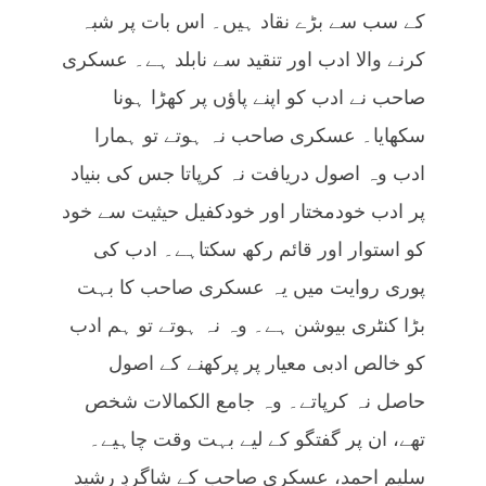
کے سب سے بڑے نقاد ہیں۔ اس بات پر شبہ
کرنے والا ادب اور تنقید سے نابلد ہے۔ عسکری
صاحب نے ادب کو اپنے پاؤں پر کھڑا ہونا
سکھایا۔ عسکری صاحب نہ ہوتے تو ہمارا
ادب وہ اصول دریافت نہ کرپاتا جس کی بنیاد
پر ادب خودمختار اور خودکفیل حیثیت سے خود
کو استوار اور قائم رکھ سکتاہے۔ ادب کی
پوری روایت میں یہ عسکری صاحب کا بہت
بڑا کنٹری بیوشن ہے۔ وہ نہ ہوتے تو ہم ادب
کو خالص ادبی معیار پر پرکھنے کے اصول
حاصل نہ کرپاتے۔ وہ جامع الکمالات شخص
تھے، ان پر گفتگو کے لیے بہت وقت چاہیے۔
سلیم احمد، عسکری صاحب کے شاگردِ رشید