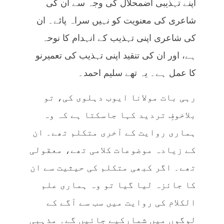
اپنے تہذیبی اضمحلال کی وجہ سے ان کی
شاعری کی معنویت کو نہیں سراہ پائے۔ ان
کی شاعری اپنی تہذیب کے انہدام کا نوحہ
ہے، اور ان کی تنقید اپنی تہذیب کی تعمیرنو
کا عمل ہے۔ یہ تھے سلیم احمد۔
رہی بات مولانا ایوب دہلوی کی، تو
بلاخوفِ تردید کہا جاسکتا ہے کہ وہ
ہماری روایت کے آخری متکلم تھے۔ ان
کے زیادہ موضوعات کلامی تھے، معقولی
تھے۔ اگر کبھی متکلم کی حیثیت سے ان
کا جائزہ لیا گیا تو وہ ہماری علم
الکلام کی روایت میں سب سے آگے کے
لوگوں میں شمارکیے جائیں گے۔ مذہبی