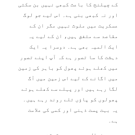
کے چیلنج کا باعث کبھی نہیں بن سکتی
اور نہ کبھی بنی ہے۔ اس لیے جو لوگ
عسکریت میں ملوث نہیں مگر ان کے
مقاصد سے متفق ہیں، ان کے لیے یہ
ایک المیہ بھی ہے۔ دوسرا یہ ایک
دہشت کا سا تصور ہے کہ آپ اپنے تصور
میں کھلے ہوئے پھول کو باہر کی زمین
میں اگانے کے لیے اس زمین میں آگ
لگا رہے ہیں اور پہلے سے کھلے ہوئے
پھولوں کو پاؤں تلے روند رہے ہیں۔
یہ بہت پست ذہنی اور کمی کی علامت
ہے۔