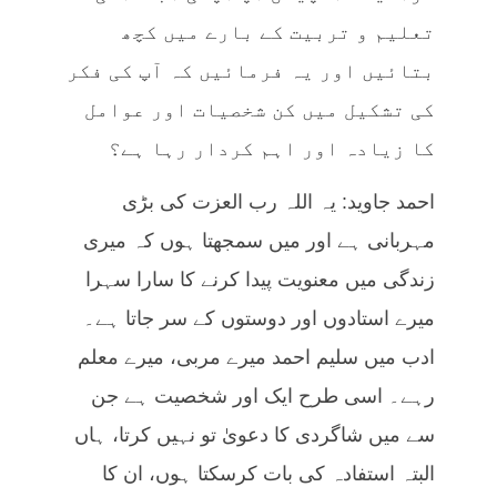
تعلیم و تربیت کے بارے میں کچھ
بتائیں اور یہ فرمائیں کہ آپ کی فکر
کی تشکیل میں کن شخصیات اور عوامل
کا زیادہ اور اہم کردار رہا ہے؟
احمد جاوید: یہ اللہ رب العزت کی بڑی
مہربانی ہے اور میں سمجھتا ہوں کہ میری
زندگی میں معنویت پیدا کرنے کا سارا سہرا
میرے استادوں اور دوستوں کے سر جاتا ہے۔
ادب میں سلیم احمد میرے مربی، میرے معلم
رہے۔ اسی طرح ایک اور شخصیت ہے جن
سے میں شاگردی کا دعویٰ تو نہیں کرتا، ہاں
البتہ استفادہ کی بات کرسکتا ہوں، ان کا