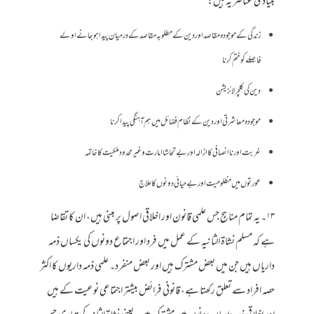
بنیادی عناصر یہ ہیں:
زندگی کے موجودہ مقاصد اور دین کے مطلوبہ مقاصد کے درمیان پیدا ہو جانے اولے
فاصلے کو ختم کرنا
دین کی کلچرلائزیشن
موجودہ معاشرتی اور دین کے نظام فضائل میں ہم آہنگی پیدا کرنا
غربت اور نا انصافی کا ازالہ اور بے تحاشا امارت و غیر محدود ملکیت کا خاتمہ
عورتوں میں مظلومیت اور بے حیائی دونوں کا علاج
۱۳۔ یہ تمام مناہج جس علمی قانون اور اخلاقی اصول پر مبنی ہیں، ان کا تقاضا
ہے کہ مسلم نشاۃ الثانیہ کے عمل میں فرد اور اجتماع دونوں کی یکساں ذمہ
داریاں ہیں جن میں بعض مشترک ہیں اور بعض منفرد۔ علمی ذمہ داریوں کا اکثر
حصہ افراد سے تعلق رکھتا ہے، قانونی فرائض بیشتر اجتماعی نوعیت کے ہیں