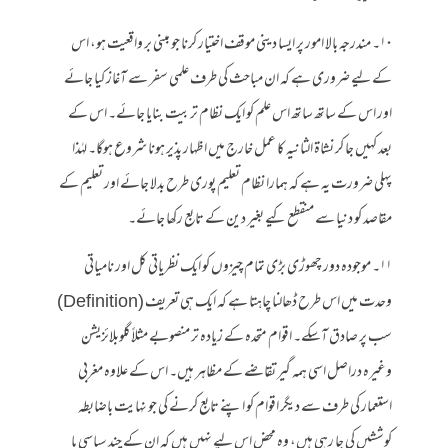
۱۰۔ مندرجہ بالا امور پر ایسا دینی موقف اختیار کرنا جو مبنی بر واقعیت ہو، اس
کے لیے ضروری ہے کہ ان مباحث کی طرف علمی سفر سے آغاز کیا جائے
اور اس کے ساتھ ساتھ اس علم کو ایک نظام تربیت بنایا جائے۔ اس کے
بعد کہیں جا کر نشاۃ الثانیہ کا عمل خارج میں اظہار پذیر ہونا شروع ہوگا۔ لہٰذا
پہلی ضرورت یہ ہے کہ ہمارا نظام تعلیم پوری طرح بدلا جائے اور تعلیم کے
مقاصد کو دنیا سے منقطع کیے بغیر دین کے تابع رکھا جائے۔
۱۱۔ موجودہ دور چھوڑی بڑی تمام چیزوں کو ایک نظریاتی کل اور نامیاتی
وحدت میں اس طرح ڈھالنا چاہتا ہے کہ ایک ہی تعریف (Definition)
سب پر صادق آسکے۔ اقوام متحدہ کے زیادہ تر منصوبے مثلاً گلوبلائزیشن
وغیرہ دراصل اسی ہمہ گیر تقاضے کے مظاہر ہیں۔ اس کے علاوہ مغربی
استعمار کی طرف سے دیگر اقوام کو اپنے تابع کرنے کی جو نہایت باضابطہ
کوششیں کی جا رہی ہیں، وہ محض اس لیے نہیں ہیں کہ ان کے چند سیاسی یا