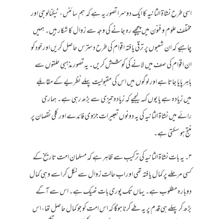
اسی طرح نشاۃ الثانیہ کا ایک دوسرا تصور یہ ہے کہ ہم سائنس، ٹیکنالوجی اور
مختلف علوم و فنون میں پیچھے رہ جانے کی وجہ سے زوال کا شکار ہیں۔ ہمیں
چاہیے کہ ان شعبوں پر ترقی یافتہ اقوام کی طرح دسترس حاصل کریں اور خود کو
ان اقوام کی صف میں لانے کی کوشش کریں۔ یہ تصور مذہبی حلقوں سے
باہر پایا جاتا ہے اور لوگوں میں اس کی مقبولیت پہلے نظریے کے مقابلے
میں زیادہ ہے یا یوں کہہ لیجیے کہ زیادہ تیزی سے بڑھ رہی ہے۔ ہماری
رائے میں نشاۃ الثانیہ کی یہ دونوں تعبیرات جزوی فائدے اور کلی نقصان پر
منتج ہو سکتی ہے۔
۳۔ یہ بات نشاۃ الثانیہ کی ترکیب سے ظاہر ہے کہ مسلمان امت تاریخ کے
کسی مرحلے پر کمال یافتہ تھی اور اب حالت زوال سے نکل کر اسے وہی کمال
دوبارہ مطلوب ہے۔ یہاں تک پوری بات ٹھیک ہے۔ اس سے آگے
بڑھ کر پہلے ہی قدم پر یہ طے کرنا ہوگا کہ اس امت کو جو کمال حاصل تھا، اس