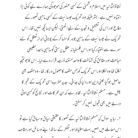
نشاۃ الثانیہ میں اسلام دشمنی کے کسی عنصر کی موجودگی ہمارے لیے کوئی بڑا
انتباہ نہیں ہے، بشرطیکہ وہ تحریک عیسائیت کے کسی مذہبی تصور کے
دفاع اور اس کی تشکیل و تجدید کے لیے اٹھتی، لیکن ایسا کچھ نہیں تھا۔ اس
تحریک نے عیسائیت کے مذہبی جوہر کو منہا کر کے یونانی انداز تعقل کو نئے
سرے سے اختیار کیا اور اس فلسفیانہ عقل پرستی کو مذہبی مابعد الطبیعی
مباحث اور حقائق کی شناخت کا واحد مستند ذریعہ قرار دے دیا۔ اس کا جو نتیجہ
نکلنا تھا وہ نکلا اور اس تحریک کو جس مقصد کاحصول درکار تھا، وہ مقصد بھی
حاصل ہوگیا یعنی دین اور دنیا کی جدائی۔ جدید مغرب اسی تحریک کے شجر کا
پھل ہے۔ مسلم نشاۃ الثانیہ، ظاہر ہے کہ ان محرکات اور نتائج کو کسی ادنیٰ
درجے میں بھی قبول نہیں کر سکتی۔
۲۔ رہا یہ سوال کہ مسلم نشاۃ الثانیہ کے تصور کا حقیقی سیاق و سباق کیا ہے تو
اس معاملے میں ہمیں بہت احتیاط اور تفکر کے ساتھ اپنے وسائل اور مقاصد