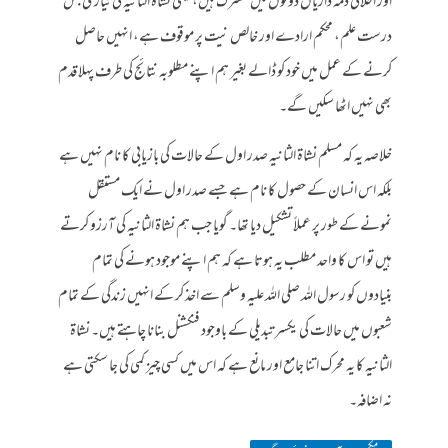
اور اخلاقی ذمہ داریاں دونوں میں مشترک ہیں، یعنی نشاۃ الثانیہ کی تیاری جس
درست علم، محکم ارادے اور خالص نیت پر موقوف ہے، انہیں حاصل
کرنے کے عمل میں خود کو ڈالے بغیر ہم اپنے مطلوبہ نتائج کی طرف پہلا قدم
بھی نہیں اٹھا سکیں گے۔
خلاصہ یہ کہ مسلم نشاۃ الثانیہ صدر اول کے حالات کی بازیابی کا نام نہیں ہے
بلکہ اس انسان کے حصول کا نام ہے جسے صدر اول نے ایک مستقل
نمونے کے طور پر عملاً تشکیل دیا تھا۔ گویا جب ہم نشاۃ الثانیہ کی آرزو کرتے
ہیں تو اس کا واحد مطلب یہ ہوتا ہے کہ ہم اپنے موجود ہونے کی تمام
بنیادوں کو رسول اللہ صلی اللہ علیہ وسلم سے اخذ کر کے انہیں زندگی کے تمام
شعبوں میں حالات کی یکسر تبدیلی کے باوجود فنکشنل بنانا چاہتے ہیں۔ نشاۃ
الثانیہ کا یہ محرک اتنا جامع اور مانع ہے کہ اس میں کسی چیز کمی کی جا سکتی ہے
نہ اضافہ۔