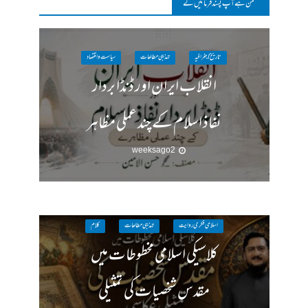
مکمن ہےآپ پسند فرمائیں گے
تاریخ / جغرافیہ
تہذیبی مطالعات
سیاست واقتصاد
انقلاب ایران اور ڈنڈا بردار
نفاذ اسلام کے چند عملی مظاہر
2 weeks ago
اسلامی فکری روایت
تہذیبی مطالعات
کلام
کلاسیکی اسلامی مخطوطات میں
مقدس شخصیات کی تمثیلی