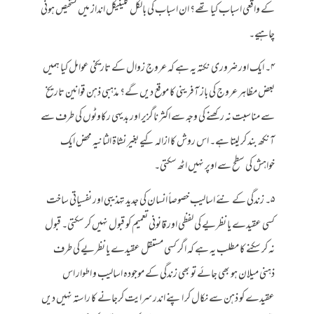
کے واقعی اسباب کیا تھے؟ ان اسباب کی بالکل کلینیکل انداز میں تشخیص ہونی
چاہیے۔
۴۔ ایک اور ضروری نکتہ یہ ہے کہ عروج زوال کے تاریخی عوامل کیا ہمیں
بعض مظاہر عروج کی باز آفرینی کا موقع دیں گے؟ مذہبی ذہن قوانین تاریخ
سے مناسبت نہ رکھنے کی وجہ سے اکثر ناگزیر اور بدیہی رکاوٹوں کی طرف سے
آنکھ بند کر لیتا ہے۔ اس روش کا ازالہ کیے بغیر نشاۃ الثانیہ محض ایک
خواہش کی سطح سے اوپر نہیں اٹھ سکتی۔
۵۔ زندگی کے نئے اسالیب خصوصاً انسان کی جدید تہذیبی اور نفسیاتی ساخت
کسی عقیدے یا نظریے کی لفظی اور قانونی تعمیم کو قبول نہیں کر سکتی۔ قبول
نہ کر سکنے کا مطلب یہ ہے کہ اگر کسی مستقل عقیدے یا نظریے کی طرف
ذہنی میلان ہو بھی جائے تو بھی زندگی کے موجودہ اسالیب و اطوار اس
عقیدے کو ذہن سے نکال کر اپنے اندر سرایت کرجانے کا راستہ نہیں دیں