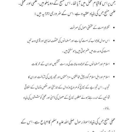
جس پر اس کا قیام عمل میں آیا تھا۔ اس منہج کے دو پہلو ہیں، علمی اور عملی۔
علمی منہج جس کی بنیاد عقیدہ ہے، اس کے ضروری اجزا یہ ہیں:
تقویم امت کے حقیقی اصول کی معرفت
اس سوال کا جواب کہ امت کیا ہے اور مسلمانوں کی مختلف تہذیبی اور قومی وحدتیں
امت کی وحدت میں ضم ہوتی ہیں یا ہو سکتی ہیں۔
اسلام اور مسلمانوں کے موجودہ حالات کی درست تشخیص اور ان کے محرکات
اسلام اور اہل اسلام کو درپیش مخالفتوں، مزاحمتوں اور مجبوریوں کی شناخت اور ان کا
تجزیہ۔ اس تجزیے کے نتائج کو عروج و زوال کے تاریخی اور نقص و کمال کے اخلاقی
قوانین کے اندر رہتے ہوئے مطلوبہ نتائج کے حصول کی ذہنی اور عملی کوششوں کی بنیاد
بنانا۔
عملی منہج جس کی بنیاد اسوۂ رسول صلی اللہ علیہ وسلم کا اتباع ہے، اس کے