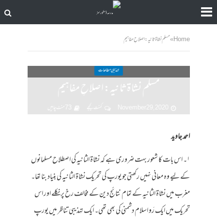
Home
»
مسلم نشاۃ ثانیہ: اصلاحِ مفاہیم
تہذیبی مطالعات
مسلم نشاۃ ثانیہ: اصلاحِ مفاہیم
November 29, 2020
کمنت کیجے
73 منٹ چاہیں
احمد جاوید
۱۔ اس بات کا شعور بہت ضروری ہے کہ نشاۃ الثانیہ کی اصطلاح مسلمانوں
کے لیے وہ معانی نہیں رکھتی جو یورپ کی تحریک نشاۃ الثانیہ کی بنیاد بنا تھا۔
مغرب میں نشاۃ الثانیہ کے تمام نتائج دین کے مخالف رخ پر نکلے اور اس
تحریک میں ایک رَو اسلام دشمنی کی بھی تھی۔ ایک تہذیبی تناظر میں یورپ