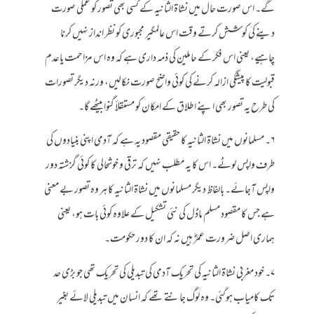
گے۔ اس صورت حال میں نشاۃ الثانیہ کے کسی بھی تصور کو عملی صورت
دینے کی کوشش کرتے وقت اس عالمگیر مجبوری کو نظر انداز نہیں کرنا
چاہیے، یعنی اس فکر کے حاملین کی ذمہ داری ہے کہ وہ اس مزاحمت یا عدم
قبولیت کا پیشگی ازالہ کرنے کی کوئی واضح صورت نکالیں، ورنہ دیگر تصورات
کی طرح یہ تصور بھی اپنے اطلاق کے امکان کو مستقلاً گنوا بیٹھے گا۔
۶۔ مسلمانوں میں نشاۃ الثانیہ کا حقیقی مقصود یہ ہے کہ آدمی اپنی بنیادوں کی
طرف واپس لوٹے۔ اس کا یہ مطلب نہیں کہ ترقی و خوشحالی کا کوئی گزشتہ دور
واپس آجائے۔ بالفاظ دیگر مسلمانوں میں نشاۃ الثانیہ کا ہر وہ تصور بے معنی
ہے جس کا مقصود مسلم ماڈل کی نئی تشکیل کے علاوہ کوئی بات ہو، یعنی
ہماری اصل ضرورت عمرؓ ہیں نہ کہ ان کا دور حکومت۔
۷۔ خود مغربی نشاۃ الثانیہ کی تحریک آدمی کی تبدیلی کی تحریک تھی جو بڑی حد
تک کامیاب ہوگئی۔ وہ لوگ جانتے تھے کہ انسان میں تبدیلی لائے بغیر