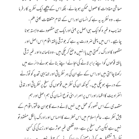
معاشی مفادات کا حصول ممکن ہو جائے، بلکہ اس کے پیچھے ایک نظریہ کار فرما
ہے۔ وہ نظریہ یہ ہے کہ انسان اور اس کے تمام متعلقات یعنی علم،
تہذیب وغیرہ کو ایک ہی اصل پر مبنی اور ایک ہی مقصود سے وابستہ ہونا
چاہیے۔ اس میں پہلی ضرورت یہ ہے کہ جو ترقی یافتہ اقوام اس اصل اور
مقصود کا ادراک رکھتی ہیں یا انہیں وضع کر چکی ہیں، وہ پسماندہ اور غیر ترقی
یافتہ قوموں کو اپنے برابر لانے کی بجائے اپنے بنائے ہوئے دائرے میں
رکھنا چاہتی ہیں اور اس کے لیے ان کی ہر نظریاتی اور تہذیبی تحدید کو توڑنے
کے درپے ہو چکی ہیں۔ کیونکہ ان کی نظر میں قوموں کی سطح پر نظریاتی اور تمدنی
انفرادیت کا اظہار اور اس پر اصرار بنی نوع انسان کی ہم اصلی اور ہم
مقصدی کے اس تصور کو عمل میں نہیں لانے دے گا جو ان طاقتور اقوام کے
پیش نظر ہے۔ عالم اسلام میں اس خطرے کا احساس اور ادراک بالکل مفقود تو
نہیں ہے لیکن جس سطح پر ہے، وہ قطعی غیر موثر ہے اور زندگی کی کسی