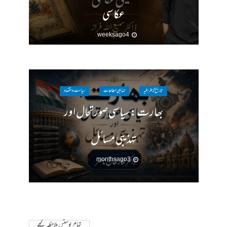
عکاسی
4 weeks ago
تاریخ / جغرافیہ
تہذیبی مطالعات
سیاست واقتصاد
بھارت : سیاسی صورتحال اور
تہذیبی مسائل
3 months ago
تمام پوسٹس ملاحظہ کیجے