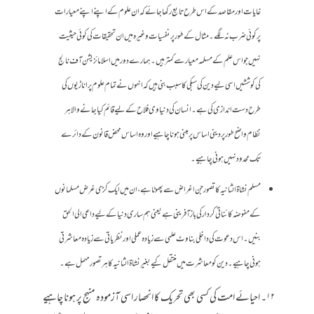
غایات اور مقاصد کے اس طرح تابع رکھا جائے کہ ان علوم کے اپنے اپنے معیارات
پر کوئی ضرب نہ لگے۔ مثال کے طور پر نفسیات وغیرہ میں ان تحقیقات کی کوئی حیثیت
نہیں جو اس علم کے مسلمہ معیار سے کمتر ہیں۔ ہمارے دور میں اسلامائزیشن آف نالج
کی کوششیں اسی لیے دین کی سبکی کا سبب بنی ہیں کہ انہوں نے تمام علوم پر اناڑیوں کی
طرح دست اندازی کی ہے۔ انسان کی دنیاوی فلاح کے لیے قائم کیا جانے والا ہر
نظام واضح طور پر دینی اساس پر مبنی ہونا چاہیے اور وہ اساس محض قانون کے دائرے
تک محدود نہیں ہونی چاہیے۔
مسلم نشاۃ الثانیہ کا تصور جن اغراض سے پھوٹا ہے، ان میں ایک کڑی غرض مسلمانوں
کے مفوضہ کائناتی کردار کی باز آفرینی ہے یعنی ہم ساری دنیا کے لیے داعی الی الحق
بنیں۔ اس دعوت کی داخلی بناوٹ علمی سے زیادہ عملی اور نظریاتی سے زیادہ معاشرتی
ہونی چاہیے۔ دین کو معاشرت میں منتقل کیے بغیر نشاۃ الثانیہ کا ہر تصور مہمل ہے۔
۱۲۔ احیائے امت کی کسی بھی تحریک کا انحصار اسی آزمودہ منہج پر ہونا چاہیے