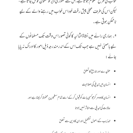
خواب کی طرح معلوم ہوتا ہے جس سے تھوڑی دیر کو سکون تو مل جاتا ہے،
لیکن اس کی طرف عملی پیش رفت خود اس خواب میں رہنے والے کے لیے
ناممکن ہوتی ہے۔
۹۔ ہماری رائے میں نشاۃ الثانیہ کا کوئی تصور اس وقت تک مسلمانوں کے
لیے بامعنی نہیں ہے جب تک اس کے اندر مندرجہ ذیل امور کا ادراک نہ پایا
جائے:
عقیدے اور تاریخ کا تعلق
انسان میں تبدیلی کی صلاحیت
انسان کا وہ مرکز جو کسی بات کو قبول کر کے اسے تمام سطحوں پر محفوظ کر لیتا ہے اور
حالات کی تبدیلی سے متاثر نہیں ہوتا
تہذیب کے اصول تشکیل اور ان کا دین سے تعلق