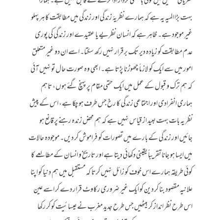
نظریاتی تشکیل میں کوئی با معنی کردار ادا کرنے کے قابل نہیں ہے۔ ہمارا
بہت بڑا المیہ یہ ہے کہ ہمارے نظریۂ زندگی اور زندگی میں مطابقت کا ہر پہلو
غیر موجود ہے۔ ظاہر ہے کہ انسان نظریے یا عقیدے اور زندگی کی پوری
عدم مطابقت کو زیادہ دیر تک برقرار نہیں رکھ سکتا۔ اسے ان دو غیر متعلق
امور میں سے ایک کو لازماً چھوڑنا پڑتا ہے۔ ابھی وہ صورت حال تو نہیں آئی
کہ ہم ترک و قبول کے عمل میں ایک حتمی مقام پر پہنچ گئے ہوں، تاہم
ہماری انفرادی اور اجتماعی زندگی کا رخ جس طرف ہو چکا ہے، اس کے پیش
نظر یہ بات بہت بعید از قیاس نہیں ہے کہ ہم محض زندہ رہنے پر قانع ہو
جائیں اور زندگی کے بارے میں تصورات کو فراموش کر دیں۔ موجودہ حالات
میں ایسا ہو جانا تقریباً یقینی دکھائی دیتا ہے اور تاریخ و انسان کے مطالعے کا
کوئی طریقہ ہمارے اس خوف کو زائل نہیں کرتا کہ مستقبل میں ہم دنیا کو اپنا
علانیہ مقصود بنا کر دین کو ایک غیر ضروری رکاوٹ قرار دے کر اسے عین
اس طرح نظر انداز کر بیٹھیں جس طرح جدید مغرب نے عیسائیت کو کر رکھا