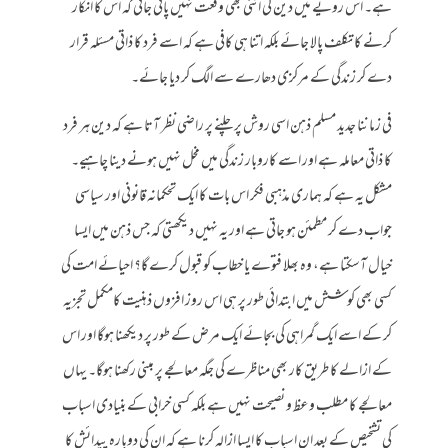
ہے۔ اس رویے میں دین کی اتنی بھی وقعت نہیں پائی جاتی کہ اس کا انکار
کرنے کا تکلف پالا جائے بلکہ اتنا ہی کافی ہے کہ اسے فرد کا ذاتی مسئلہ قرار
دے کر زندگی کے مرکزی دھارے سے الگ کر دیا جائے۔
فی زماننا جدید مسلم ذہن اسی روش پر چلنے پر راضی نظر آتا ہے کہ دین ہر فرد
کا ذاتی معاملہ ہے اور اسے کاروبار زندگی میں مخل نہیں ہونے دینا چاہیے۔
مشکل یہ ہے کہ ہماری مذہبی فکر اس بات کا ایک تحکمانہ قانونی اور سیاسی
جواب دے کر مطمئن ہو جاتی ہے اور یہ نہیں دیکھتی کہ جس ذہن میں ایسا
خیال آسکتا ہے، وہ بھلا فتوے یا خطاب کو قبول کرے گا؟ احیائے امت کی
کسی بھی کوشش میں ابتدائی طور پر ہی اس روز افزوں ذہنیت کامکمل تجزیہ
کر کے اسے ایک گمراہی کی بجائے ایک مرض کے طور پر دیکھنا ہوگا اور اس
کے ازالے کا طریق کار بھی مناظرے کی جگہ معالجے پر مبنی رکھنا ہوگا۔ یہاں
معالجے کا مطلب وعظ و نصیحت نہیں ہے بلکہ کسی خرابی کے بنیادی اسباب
کی تشخیص کے بعد ان اسباب کا ایسا ازالہ کرنا ہے کہ ان کی دوبارہ پیدائش کا