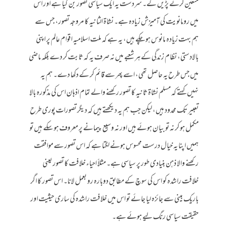
متعین کرنے پڑیں گے۔ سردست یہ ایک سیاسی تصور بن گیا ہے اور اس
میں رومانویت کی آمیزش زیادہ ہے۔ نشاۃ الثانیہ کا مروجہ تصور، جس سے
ہم بہت زیادہ مانوس ہو چکے ہیں، یہ ہے کہ ملت اسلامیہ اقوام عالم پر اپنی
بالادستی، نظام زندگی کے ہر شعبے میں نہ صرف یہ کہ ثابت کر دے بلکہ ماضی
میں جس طرح یہ حاصل تھی، اسے پھر سے قائم کر کے دکھا دے۔ ہم یہ
نہیں کہتے کہ مسلم نشاۃ ثانیہ کا تصور رکھنے والے تمام اذہان اس کی مذکورہ بالا
تعبیر تک محدود ہیں، لیکن جب ہم یہ دیکھتے ہیں کہ دیگر تصورات پوری طرح
مکمل ہو کر نہ تو بیان ہوئے ہیں اور نہ وسیع پیمانے پر معروف ہو سکے ہیں تو
ہمیں اپنا یہ خیال درست محسوس ہونے لگتا ہے کہ اس تصور سے موافقت
رکھنے والا ذہن بنیادی طور پر سیاسی ہے۔ مثلاً احیاء خلافت کا تصور یعنی
خلافت راشدہ کو اس کی سوچ کے مطابق دوبارہ رو بعمل لانا۔ اس تصور کا اگر
باریک بینی سے جائزہ لیا جائے تو اس میں خلافت راشدہ کی ساری حیثیت اور
حقیقت سیاسی رنگ لیے ہوئے ہے۔