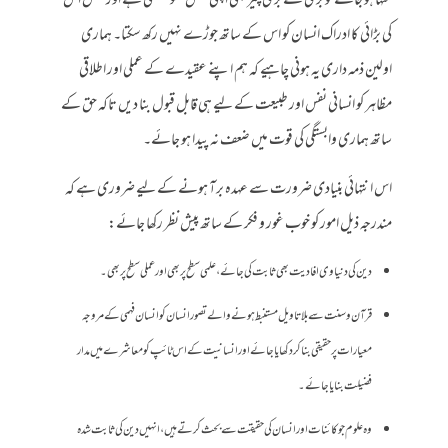
منہا ہو جائے تو بڑی سے بڑی چیز بھی اپنی کشش کھو بیٹھتی ہے اور محض اس
کی بڑائی کا ادراک انسان کو اس کے ساتھ جوڑے نہیں رکھ سکتا۔ ہماری
اولین ذمہ داری یہ ہونی چاہیے کہ ہم اپنے عقیدے کے عملی اور اطلاقی
مظاہر کو انسانی نفس اور طبیعت کے لیے ہی قابل قبول بنا دیں تاکہ حق کے
ساتھ ہماری وابستگی کی قوت میں ضعف نہ پیدا ہو جائے۔
اس انتہائی بنیادی ضرورت سے عہدہ برآ ہونے کے لیے ضروری ہے کہ
مندرجہ ذیل امور کو خوب غور و فکر کے ساتھ پیش نظر رکھا جائے:
دین کی دنیاوی افادیت بھی ثابت کی جائے، علمی سطح پر بھی اور عملی سطح پر بھی۔
قرآن و سنت سے بلا تاویل مستنبط ہونے والے تصور انسان کو انسان فہمی کے مروجہ
معیارات پر حقیقی بنا کر دکھایا جائے اور انسانیت کے اس ٹائپ کو معاشرے میں مدار
فضیلت بنایا جائے۔
وہ علوم جو کائنات اور انسان کی حقیقت سے بحث کرتے ہیں، انہیں دین کی ثابت شدہ