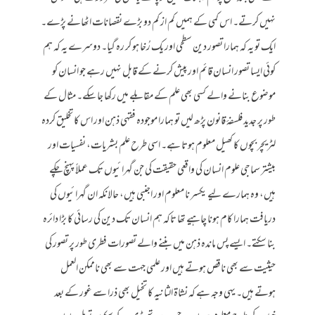
نہیں کرتے۔ اس کمی کے ہمیں کم از کم دو بڑے نقصانات اٹھانے پڑے۔
ایک تو یہ کہ ہمارا تصور دین سطحی اور یک رُخا ہو کر رہ گیا۔ دوسرے یہ کہ ہم
کوئی ایسا تصور انسان قائم اور پیش کرنے کے قابل نہیں رہے جو انسان کو
موضوع بنانے والے کسی بھی علم کے مقابلے میں رکھا جا سکے۔ مثال کے
طور پر جدید فلسفۂ قانون پڑھ لیں تو ہمارا موجودہ فقہی ذہن اور اس کا تخلیق کردہ
لٹریچر بچوں کا کھیل معلوم ہوتا ہے۔ اسی طرح علم بشریات، نفسیات اور
بیشتر سماجی علوم انسان کی واقعی حقیقت کی جن گہرائیوں تک عملاً پہنچ چکے
ہیں، وہ ہمارے لیے یکسر نا معلوم اور اجنبی ہیں، حالانکہ ان گہرائیوں کی
دریافت ہمارا کام ہونا چاہیے تھا تاکہ ہم انسان تک دین کی رسائی کا بڑا دائرہ
بنا سکتے۔ ایسے پس ماندہ ذہن میں بننے والے تصورات فطری طور پر تصور کی
حیثیت سے بھی ناقص ہوتے ہیں اور علمی جہت سے بھی ناممکن العمل
ہوتے ہیں۔ یہی وجہ ہے کہ نشاۃ الثانیہ کا تخیل بھی ذرا سے غور کے بعد