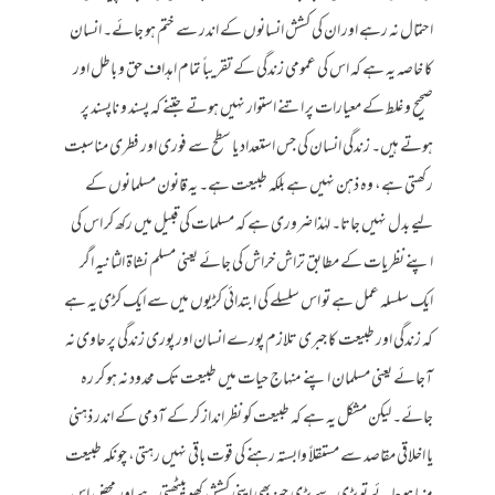
احتمال نہ رہے اور ان کی کشش انسانوں کے اندر سے ختم ہو جائے۔ انسان
کا خاصہ یہ ہے کہ اس کی عمومی زندگی کے تقریباً تمام اہداف حق و باطل اور
صحیح و غلط کے معیارات پر اتنے استوار نہیں ہوتے جتنے کہ پسند و ناپسند پر
ہوتے ہیں۔ زندگی انسان کی جس استعداد یا سطح سے فوری اور فطری مناسبت
رکھتی ہے، وہ ذہن نہیں ہے بلکہ طبیعت ہے۔ یہ قانون مسلمانوں کے
لیے بدل نہیں جاتا۔ لہٰذا ضروری ہے کہ مسلمات کی قبیل میں رکھ کر اس کی
اپنے نظریات کے مطابق تراش خراش کی جائے یعنی مسلم نشاۃ الثانیہ اگر
ایک سلسلہ عمل ہے تو اس سلسلے کی ابتدائی کڑیوں میں سے ایک کڑی یہ ہے
کہ زندگی اور طبیعت کا جبری تلازم پورے انسان اور پوری زندگی پر حاوی نہ
آجائے یعنی مسلمان اپنے منہاج حیات میں طبیعت تک محدود نہ ہو کر رہ
جائے۔ لیکن مشکل یہ ہے کہ طبیعت کو نظر انداز کر کے آدمی کے اندر ذہنی
یا اخلاقی مقاصد سے مستقلاً وابستہ رہنے کی قوت باقی نہیں رہتی، چونکہ طبیعت