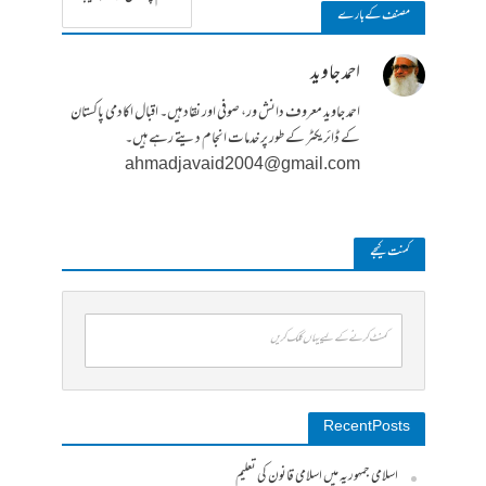
مصنف کے بارے
احمد جاوید
احمد جاوید معروف دانش ور، صوفی اور نقاد ہیں۔ اقبال اکادمی پاکستان
کے ڈائریکٹر کے طور پر خدمات انجام دیتے رہے ہیں۔
ahmadjavaid2004@gmail.com
کمنت کیجے
کمنٹ کرنے کے لیے یہاں کلک کریں
Recent Posts
اسلامی جمہوریہ میں اسلامی قانون کی تعلیم