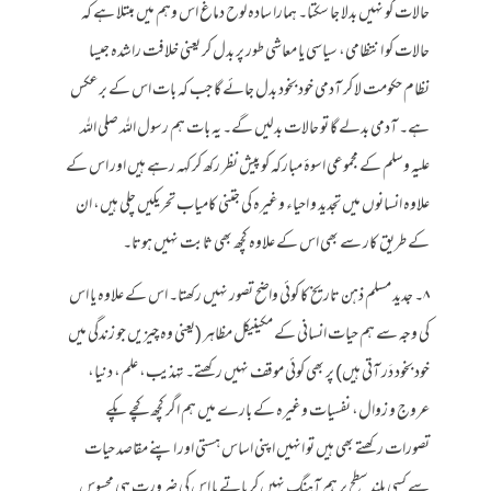
حالات کو نہیں بدلا جا سکتا۔ ہمارا سادہ لوح دماغ اس وہم میں مبتلا ہے کہ
حالات کو انتظامی، سیاسی یا معاشی طور پر بدل کر یعنی خلافت راشدہ جیسا
نظام حکومت لا کر آدمی خود بخود بدل جائے گا جب کہ بات اس کے برعکس
ہے۔ آدمی بدلے گا تو حالات بدلیں گے۔ یہ بات ہم رسول اللہ صلی اللہ
علیہ وسلم کے مجموعی اسوۂ مبارکہ کو پیش نظر رکھ کر کہہ رہے ہیں اور اس کے
علاوہ انسانوں میں تجدید و احیاء وغیرہ کی جتنی کامیاب تحریکیں چلی ہیں، ان
کے طریق کار سے بھی اس کے علاوہ کچھ بھی ثابت نہیں ہوتا۔
۸۔ جدید مسلم ذہن تاریخ کا کوئی واضح تصور نہیں رکھتا۔ اس کے علاوہ یا اس
کی وجہ سے ہم حیات انسانی کے مکینیکل مظاہر (یعنی وہ چیزیں جو زندگی میں
خود بخود دَر آتی ہیں) پر بھی کوئی موقف نہیں رکھتے۔ تہذیب، علم، دنیا،
عروج و زوال، نفسیات وغیرہ کے بارے میں ہم اگر کچھ کچے پکے
تصورات رکھتے بھی ہیں تو انہیں اپنی اساس ہستی اور اپنے مقاصد حیات
سے کسی بلند سطح پر ہم آہنگ نہیں کر پاتے یا اس کی ضرورت ہی محسوس