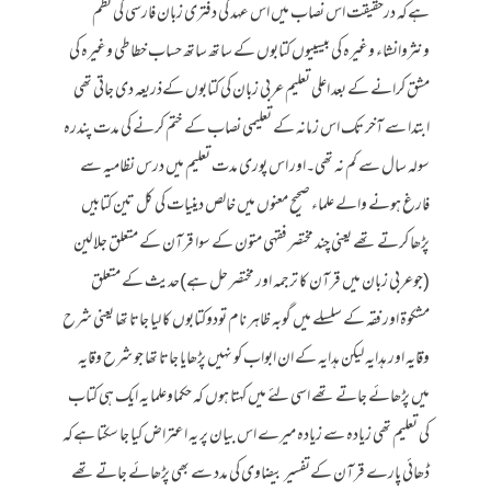
ہےکہ درحقیقت اس نصاب میں اس عہد کی دفتری زبان فارسی کی نظم
ونثروانشاء وغیرہ کی بیسییوں کتابوں کے ساتھ ساتھ حساب خطاطی وغیرہ کی
مشق کرانے کے بعد اعلی تعلیم عربی زبان کی کتابوں کےذریعہ دی جاتی تھی
ابتدا سے آخر تک اس زمانہ کے تعلیمی نصاب کے ختم کرنے کی مدت پندرہ
سولہ سال سے کم نہ تھی۔اور اس پوری مدت تعلیم میں درس نظامیہ سے
فارغ ہونے والے علماء صحیح معنوں میں خالص دینیات کی کل تین کتابیں
پڑھا کرتے تھے یعنی چند مختصر فقہی متون کے سوا قرآن کے متعلق جلالین
(جوعربی زبان میں قرآن کا ترجمہ اور مختصر حل ہے)حدیث کے متعلق
مشکوۃ اور فقہ کے سلسلے میں گوبہ ظاہر نام تودوکتابوں کا لیا جاتا تھا یعنی شرح
وقایہ اور ہدایہ لیکن ہدایہ کے ان ابواب کو نہیں پڑھایا جاتا تھا جو شرح وقایہ
میں پڑھائے جاتے تھے اسی لئے میں کہتا ہوں کہ حکماوعلما یہ ایک ہی کتاب
کی تعلیم تھی زیادہ سے زیادہ میرے اس بیان پر یہ اعتراض کیا جا سکتا ہےکہ
ڈھائی پارے قرآن کےتفسیر بیضاوی کی مدد سے بھی پڑھائے جاتے تھے