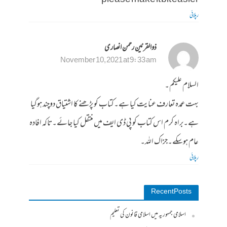
please make it bit easier
رپلائی
ذوالقرنین رحمن انصاری
November 10, 2021 at 9:33 am
السلام علیکم۔
بہت عمدہ تعارف عنایت کیا ہے۔کتاب کو پڑھنے کا اشتیاق دوچند ہوگیا
ہے۔براہ کرم اس کتاب کو پی ڈی ایف میں منتقل کیا جائے۔تاکہ افادہ
عام ہوسکے۔جزاک اللہ۔
رپلائی
Recent Posts
اسلامی جمہوریہ میں اسلامی قانون کی تعلیم