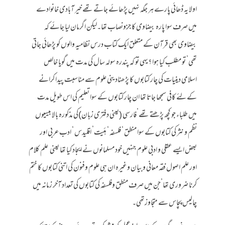
اولا یہ ڈھائی پارے ہر جگہ نہیں پڑھائے جاتے تھے خیر آبادی خانوادے
میں صرف سوا پارہ بیضاوی کا جزونصاب تھا۔لیکن اگرمان لیا جائے کہ
بیضاوی بھی قرآن کے متعلق ایک کتاب درس نظامیہ والوں کو پڑھائی جاتی
تھی’ تو مطلب کیا ہوا ؟یہی تو کہ پندرہ سولہ سال کی مدت میں گویا خالص
اسلامی دینیات کی چار کتابوں کا پڑھنادینی علوم سے مناسبت پیدا کرانے
کے لئے کافی سمجھا جاتا تھا ان چار کتابوں کے سوا تعلیم کی اس طویل مدت
میں طلباء جو کچھ پڑھتے تھے’فارسی (یعنی دفتری زبان)کی مذکورہ بالا بیسیوں
نظم و نثر کی کتابوں کے سوا منطق ‘ فلسفہ ‘ ہئیت’ اقلیدس ‘ ادب عربی اور
بعض ایسے عقلی و ادبی علوم جنہیں خود مسلمانوں نے ایجاد کیا تھا یعنی علم کلام
اور علم اصول فقہ معانی وبیان وغیرہ ان ہی علوم وفنون کی اتنی کتابوں کا ختم
کرنا ضروری تھا’جن میں صرف منطق وفلسفہ کی کتابوں کی تعداد آخر زمانہ میں
چالیس پچاس سے متجاوزتھی۔