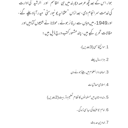
ہوا۔ اس کے بعد کچھ عرصہ دیوبند میں ہی ” القاسم ” اور ” الرشید” کی ادارت
کی خدمت سر انجام دی، بعد ازاں “عثمانیہ یونیورسٹی” حیدر آباد چلے گئے،
اور 1949ء میں وہاں سے ریٹائر ہوئے۔ مولانا نے بیسیوں کتابیں اور
مقالات تحریر کیے ہیں ، چند مشہور کتب درج ذیل ہیں:
سوانح ِ قاسمی(3جلدیں) ،
ہزار سال پہلے
احاطہ دار العلوم میں بیتے ہوئے دن
اسلامی معاشیات
ہندوستان میں مسلمانوں کا نظامِ تعلیم و تربیت (2 جلدیں)
اما م ابو حنیفہؒ کی سیاسی زندگی۔
تدوین حدیث