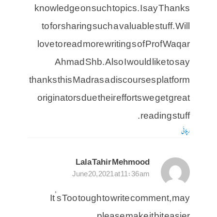
knowledge on such topics. I say Thanks
to for sharing such a valuable stuff. Will
love to read more writing s of Prof Waqar
Ahmad Shb. Also I would like to say
thanks this Madras a discourses platform
originators due their efforts we get great
reading stuff .
رپلائی
Lala Tahir Mehmood
June 20, 2021 at 11:36 am
It’s Too tough to write comment, may