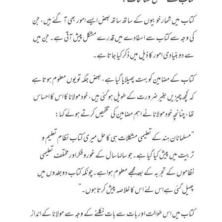
کتاب کے بعض تسامحات :
کتاب میں شمار خوبیوں کے ساتھ ساتھ بعض ایسے امور بھی آ گئے ہیں، جن
کی وجہ سے کتاب سے اسفادے میں قدرے مشکل پیش آتی ہے۔ جن میں
سے دو بنیادی امور کا ذیل میں ذکر کیا جاتا ہے۔
کتاب کے مضامین کو بہت پھیلایا گیا ہے، بعض جگہ تو یوں معلوم ہوتا ہے
کہ کچھ چیزیں بغیر ضرورت کے طویل ہو گئی ہیں، خود مولانا کا اس کا احساس
تھا، چنانچہ خود مولانا نے اہم مضامین کی تلخیص کرتے ہوئے کہا:
” مسلمانان ہند کے تعلیمی مشکلات ہی کا حل میری کتاب نظام تعلیم و
تربیت میں پیش کیا گیا ہے۔جو سالہاسال کےغوروفکراورمختلف تعلیمی
نظاموں کے تجربہ کے بعد مجھے معلوم ہواہے۔چونکہ کتاب دوجلدوں میں
پھیل گئی ہےاس لئے اس کا خلاصہ پیش کرتا ہوں۔”
کتاب میں اس طوالت اور بات سے بات نکلنے کے وجہ سے مولانا کے انداز