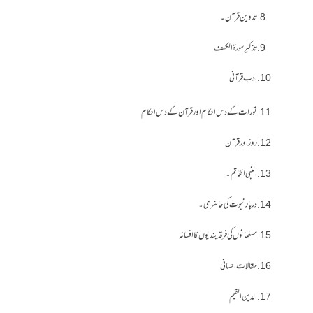
تدوین قرآن۔
تذکیر سورۃ الکہف
ادب قرآنی
تورات کے دس احکام اور قرآن کے دس احکام
روز اور قرآن
النبی الخاتم۔
دربار نبوت کی حاضری۔
مسلمانوں کی فرقہ بندیوں کا افسانہ
مقالات احسانی
الدین القیم