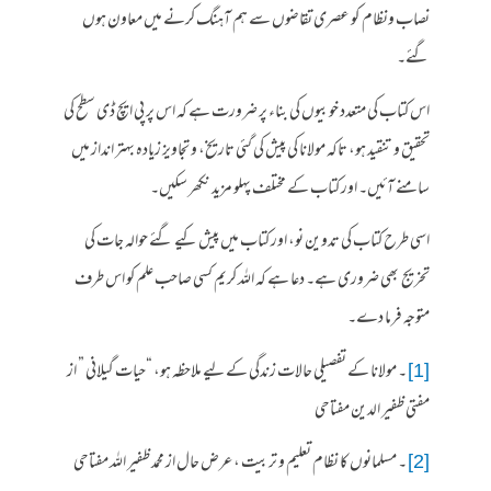
نصاب ونظام کو عصری تقاضوں سے ہم آہنگ کرنے میں معاون ہوں
گئے۔
اس کتاب کی متعدد خوبیوں کی بناء پر ضرورت ہے کہ اس پر پی ایچ ڈی سطح کی
تحقیق و تنقید ہو، تاکہ مولانا کی پیش کی گئی تاریخ، و تجاویز زیادہ بہتر انداز میں
سامنے آئیں۔ اور کتاب کے مختلف پہلو مزید نکھر سکیں۔
اسی طرح کتاب کی تدوین نو، اور کتاب میں پیش کیے گئے حوالہ جات کی
تخریج بھی ضروری ہے۔ دعا ہے کہ اللہ کریم کسی صاحب علم کو اس طرف
متوجہ فرما دے۔
[1]
۔ مولانا کے تفصیلی حالات زندگی کے لیے ملاحظہ ہو، “حیات گیلانی ” از
مفتی ظفیر الدین مفتاحی
[2]
۔ مسلمانوں کا نظام تعلیم و تربیت ، عرض حال از محمد ظفیر اللہ مفتاحی