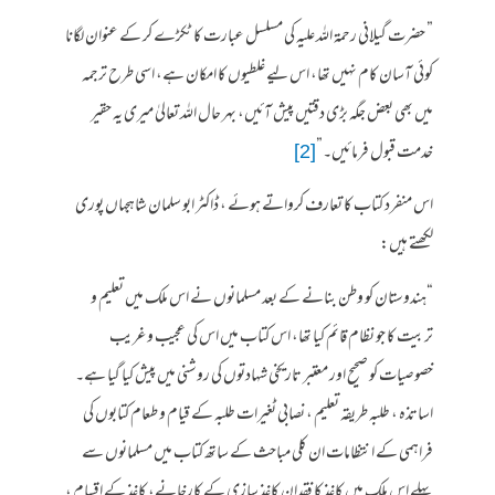
” حضرت گیلانی رحمۃ اللہ علیہ کی مسلسل عبارت کا ٹکڑے کر کے عنوان لگانا
کوئی آسان کام نہیں تھا، اس لیے غلطیوں کا امکان ہے، اسی طرح ترجمہ
میں بھی بعض جگہ بڑی دقتیں پیش آئیں، بہر حال اللہ تعالیٰ میری یہ حقیر
خدمت قبول فرمائیں۔”
[2]
اس منفرد کتاب کا تعارف کرواتے ہوئے ، ڈاکٹر ابو سلمان شاہجہاں پوری
لکھتے ہیں:
“ہندوستان کو وطن بنانے کے بعد مسلمانوں نے اس ملک میں تعلیم و
تربیت کا جو نظام قائم کیا تھا، اس کتاب میں اس کی عجیب و غریب
خصوصیات کو صحیح اور معتبر تاریخی شہادتوں کی روشنی میں پیش کیا گیا ہے۔
اساتذہ ، طلبہ طریقہ تعلیم ، نصابی ٹغیرات طلبہ کے قیام و طعام کتابوں کی
فراہمی کے انتظامات ان کلی مباحث کے ساتھ کتاب میں مسلمانوں سے
پہلے اس ملک میں کاغذ کا فقدان کاغذ سازی کے کارخانے، کاغذ کے اقسام ،