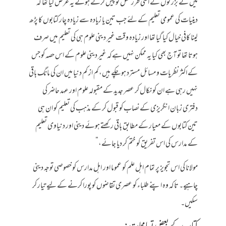
میں نے بزرگوں کے اسی طرزعمل کو پیش کرتے ہوئے یہ عرض کیا تھا کہ
دینیات کی عمومی تعلیم کے لئے جب تین یا زیادہ سے زیادہ چار کتابوں کا پڑھ
لینا کافی خیال کیا گیا تھا اور زیادہ وقت غیر دینی علوم ہی کی تعلیم میں صرف
ہوتا تھا تو آج بھی کیا یہ ممکن نہیں ہےکہ غیر دینی علوم کے اس حصہ کو جس
کے اکثر نظریات و مسائل مسترد ہو چکے ہیں،کم از کم دنیا میں ان کی مانگ باقی
نہیں رہی ہے ان کو نکال کر عصر جدید کے مقبولہ علوم اور عہد حاضر کی
دفتری زبان انگریزی کے نصاب کو قبول کر کے مذہب کی تعلیم کو ان ہی
تین کتابوں کے معیار کے مطابق باقی رکھتے ہوئے دینی اور دنیاوی تعلیم
کے مدارس کی اس تفریق کو ختم کر دیا جائے،”
مولانا کی اس تجویز پر تمام اہل علم کو عموما اور اہل مدارس کو خصوصی توجہ دینی
چاہیے۔ تاکہ وہ اپنے طلباء کو عصری تقاضوں کو پورا کرنے کے لیے تیار کر
سکیں۔