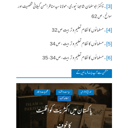
[3]
۔ ڈاکٹر ابو سلمان شاہجہانپوری، مولانا سید مناظر احسن گیلانی شخصیت اور
سوانح ، ص 62
[4]
۔ مسلمانوں کا نظام تعلیم و تربیت ص 32
[5]
۔ مسلمانوں کا نظام تعلیم و تربیت ، ص 34
[6]
۔ مسلمانوں کا نظام تعلیم و تربیت، ص 34، 35
مکمن ہےآپ پسند فرمائیں گے
تاریخ / جغرافیہ
سیاست واقتصاد
شخصیات وافکار
مطالعہ کتب
پاکستان میں اکثریت کو اقلیت
کا خوف