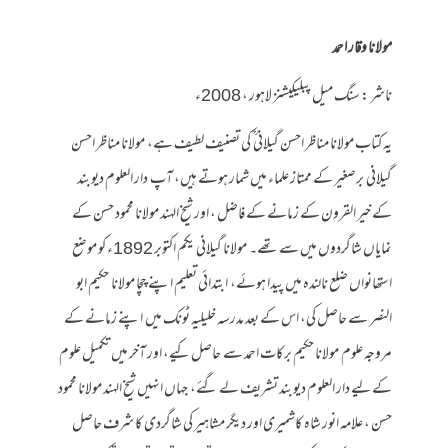
مولانا وقار احمد
ناشر : سنگ میل پبلیکیشنز لاہور ، 2008ء
یہ کتاب مولانا مناظر احسن گیلانی ؒ کی تصنیف لطیف ہے، مولانا مناظر احسن
گیلانی برصغیر کے ممتاز علماء میں شمار ہوتے ہیں، آپ دار العلوم دیوبند
کے خیر القرون کے زمانے کے فاضل ، اور شیخ الہند مولانا محمود حسن کے
نمایاں شاگردوں میں سے تھے۔ مولانا گیلانی یکم اکتوبر 1892ء کو موضع
استھانواں ضلع نالندہ میں پیدا ہوئے، ابتدائی تعلیم اپنے چچا مولانا حکیم ابو
النصر سے حاصل کی، اس کے بعد مدرسہ خلیلیہ ٹونک میں اپنے زمانے کے
مروجہ علوم مولانا حکیم برکات احمد سے حاصل کیے، اور آخر میں تکمیل علوم
کے لیے دار العلوم دیوبند تشریف لے گئے، جہاں انہیں شیخ الہند مولانا محمود
حسن ، علامہ انور شاہ کاشمیری اور دیگر مشاہیر کی شاگردی کا شرف حاصل