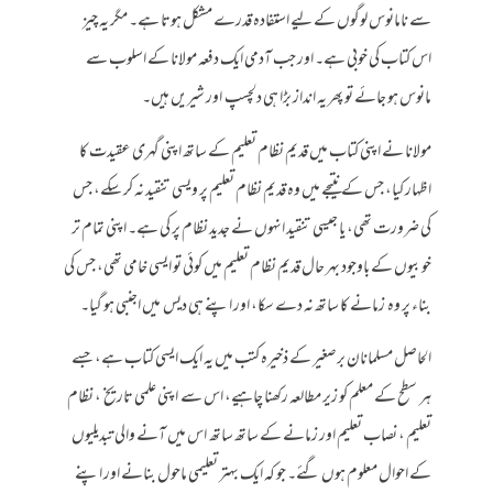
سے نامانوس لوگوں کے لیے استفادہ قدرے مشکل ہوتا ہے۔ مگر یہ چیز
اس کتاب کی خوبی ہے۔ اور جب آدمی ایک دفعہ مولانا کے اسلوب سے
مانوس ہو جائے تو پھر یہ انداز بڑا ہی دلچسپ اور شیریں ہیں۔
مولانا نے اپنی کتاب میں قدیم نظام تعلیم کے ساتھ اپنی گہری عقیدت کا
اظہار کیا، جس کے نتیجے میں وہ قدیم نظام تعلیم پر ویسی تنقید نہ کر سکے، جس
کی ضرورت تھی، یا جیسی تنقید انہوں نے جدید نظام پر کی ہے۔ اپنی تمام تر
خوبیوں کے باوجود بہر حال قدیم نظام تعلیم میں کوئی تو ایسی خامی تھی، جس کی
بناء پر وہ زمانے کا ساتھ نہ دے سکا، اور اپنے ہی دیس میں اجنبی ہو گیا۔
الحاصل مسلمانان برصغیر کے ذخیرہ کتب میں یہ ایک ایسی کتاب ہے، جسے
ہر سطح کے معلم کو زیر مطالعہ رکھنا چاہیے، اس سے اپنی علمی تاریخ ، نظام
تعلیم ، نصاب تعلیم اور زمانے کے ساتھ ساتھ اس میں آنے والی تبدیلیوں
کے احوال معلوم ہوں گئے۔ جو کہ ایک بہتر تعلیمی ماحول بنانے اور اپنے