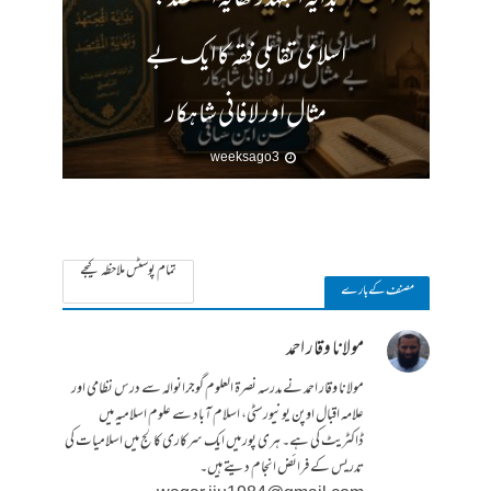
اسلامی تقابلی فقہ کا ایک بے
مثال اور لافانی شاہکار
3 weeks ago
تمام پوسٹس ملاحظہ کیجے
مصنف کے بارے
مولانا وقار احمد
مولانا وقار احمد نے مدرسہ نصرۃ العلوم گوجرانوالہ سے درس نظامی اور
علامہ اقبال اوپن یونیورسٹی، اسلام آباد سے علوم اسلامیہ میں
ڈاکٹریٹ کی ہے۔ ہری پور میں ایک سرکاری کالج میں اسلامیات کی
تدریس کے فرائض انجام دیتے ہیں۔