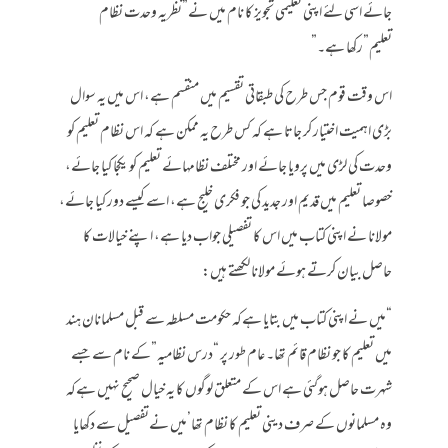
جائے اسی لئے اپنی تعلیمی تجویز کا نام میں نے”نظریہ وحدت نظام
تعلیم”رکھا ہے۔”
اس وقت قوم جس طرح کی طبقاتی تقسیم میں منقسم ہے، اس میں یہ سوال
بڑی اہمیت اختیار کر جاتا ہے کہ کس طرح یہ ممکن ہے کہ اس نظام تعلیم کو
وحدت کی لڑی میں پرویا جائے اور مختلف نظامہائے تعلیم کو یکجا کیا جائے،
خصوصا تعلیم میں قدیم اور جدید کی جو فکری خلیج ہے، اسے کیسے دور کیا جائے،
مولانا نے اپنی کتاب میں اس کا تفصیلی جواب دیا ہے، اپنے خیالات کا
حاصل بیان کرتے ہوئے مولانا لکھتے ہیں:
“میں نے اپنی کتاب میں بتایا ہےکہ حکومت مسلطہ سے قبل مسلمانان ہند
میں تعلیم کا جو نظام قائم تھا۔ عام طور پر “درس نظامیہ”کے نام سے جسے
شہرت حاصل ہوگئی ہے اس کے متعلق لوگوں کا یہ خیال صحیح نہیں ہےکہ
وہ مسلمانوں کے صرف دینی تعلیم کا نظام تھا’میں نےتفصیل سے دکھایا