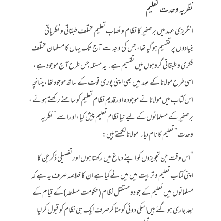
نظریہ وحدت تعلیم
انگریزی عہد میں برصغیر کا نظام و نصاب تعلیم مختلف طبقاتی و نظریاتی
بنیادوں پر تقسیم ہو گیا تھا، جس کی وجہ سے آج تک یہاں کا مسلمان مختلف
فکری و طبقاتی گروہوں میں تقسیم ہے۔ یہ مسئلہ جس طرح آج موجود ہے،
اسی طرح مولانا کے عہد میں بھی اپنی پوری قوت کے ساتھ موجود تھا، چنانچہ
اس کتاب میں مولانا نے موجودہ اور قدیم نظام تعلیم کو سامنے رکھتے ہوئے ،
برصغیر کے مسلمانوں کے لیے نیا نظام تعلیم پیش کیا، اور اسے ” نظریہ
وحدت” تعلیم کا نام دیا۔ مولانا لکھتے ہیں:
“اس وقت جن تجویزوں کو اپنے دماغ میں رکھتا ہوں اور تفصیلی ذکر جن کا
اپنی کتاب تعلیم و تربیت میں میں نے کیا ہے ان کا خلاصہ صرف یہ ہے کہ
مسلمانوں میں تعلیم کے جو دو مستقل نظام (حکومت مسلطہ)کے قیام کے
بعد جاری ہو گئے ہیں اسکی دوئی کو مٹا کر صرف ایک ہی نظام کو قبول کر لیا