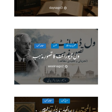
3 days ago
شخصیات وافکار
فلسفہ
مطالعہ کتب
ول ڈیورانٹ کا تصورِ مذہب
2 weeks ago
عربی کتب
مطالعہ کتب
بدایۃ المجتہد ونھایۃ المقتصد :