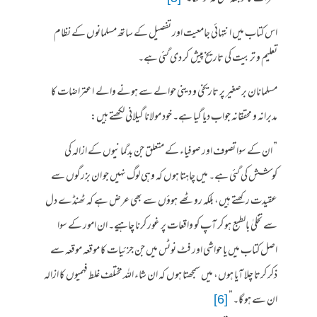
اس کتاب میں انتہائی جامعیت اور تفصیل کے ساتھ مسلمانوں کے نظام
تعلیم و تربیت کی تاریخ پیش کر دی گئی ہے۔
مسلمانان برصغیر پر تاریخی و دینی حوالے سے ہونے والے اعتراضات کا
مدبرانہ و محققانہ جواب دیا گیا ہے۔ خود مولانا گیلانی لکھتے ہیں:
” ان کے سوا تصوف اور صوفیاء کے متعلق جن بدگمانیوں کے ازالہ کی
کوشش کی گئی ہے۔ میں چاہتا ہوں کہ وہی لوگ نہیں جو ان بزرگوں سے
عقیدت رکھتے ہیں، بلکہ روٹھے ہوؤں سے بھی عرض ہے کہ ٹھنڈے دل
سے تخلیٰ بالطبع ہو کر آپ کو واقعات پر غور کرنا چاہیے۔ ان امور کے سوا
اصل کتاب میں یا حواشی اور فٹ نوٹس میں جن جزئیات کا موقعہ موقعہ سے
ذکر کرتا چلا آیا ہوں، میں سمجھتا ہوں کہ ان شاء اللہ مختلف غلط فہمیوں کا ازالہ
ان سے ہو گا۔”
[6]