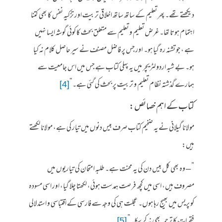
دیکھتے تھے۔ پھر تعلیم کے ساتھ ساتھ اخلاقی تربیت اور تزکیہ نفس کا بھی کتنا
اہتمام ہوتا تھا۔ غرض تعلیم و تعلیم سے متعلق بحث کا کوئی گوشہ ایسا نہیں
ہے ، جو تشنہ رہ گیا ہو۔ اور جس پر فاضل مصنف نے سیر حاصل کلام نہ کیا
ہو۔ بے شبہ اردو لٹریچر میں یہ پہلی کتاب ہے جس میں اس جامعیت سے
ہمارے گذشتہ نظام تعلیم و تربیت پر بحث کی گئی ہے۔”
[4]
کتاب کے اہم خصائص :
مولانا گیلانی نے یہ ضخیم کتاب صرف بیس دنوں میں تیار کی ہے، مولانا لکھتے
ہیں:
” – وہ بھی کل بیس دن کی یہ محنت ہے۔ طلبہ امتحان کی تیاریوں میں
مصروف ہیں، اسی میں کچھ فرصت ہمدست ہوئی، لکھتا چلا گیا، اور اسی مسودہ
کو پریس میں بھیج رہا ہوں۔ عجلت ہی کی وجہ سے فارسی کے اقتباسی و استدلالی
فقرات کا ترجمہ بھی نہ کر سکا۔”
[5]