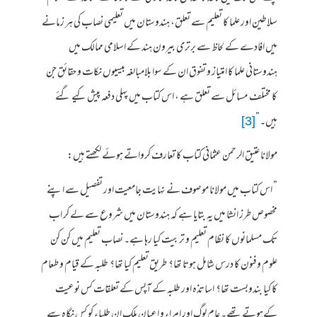
سلاطین اور علما کا تعلیم سے تعلق، ہندوستان میں تعلیمی نصاب کی ہر زمانے
میں افادے کے لحاظ سے برتری بیرون ہند کے اسلامی ممالک میں
ہندوستانی علما کا امتیاز و تفوق ان کے سوا بلامبالغہ بیسیوں نکات و حقائق جن
کا مختلف مسائل سے تعلق ہے ، اس کتاب میں پہلی دفعہ پیش کیے گئے
ہیں۔”
[3]
مولانا عتیق الرحمن عثمانی کتاب کا تعارف کرواتے ہوئے لکھتے ہیں:
” اس کتاب میں مولانا موصوف نے نہایت جامعیت اور تفصیل سے اپنے
مخصوص طرز انشا میں یہ بتایا ہے کہ ہندوستان میں شروع سے لے کر اب
تک مسلمانوں کا نظام تعلیم و تربیت کیا رہا ہے۔ نصاب تعلیم میں کن کن
علوم وفنون کا درس شامل ہوتا تھا؟ طریق تعلیم کیا تھا؟ طلبہ کے قیام و طعام
کا کیا بندوبست تھا؟ اساتذہ اور طلبہ کے آپس کے تعلقات کس نوعیت
کےہوتے تھے۔ عام لوگ اور امراء و اعیان ملک ان طلباء کو کس نگاہ سے