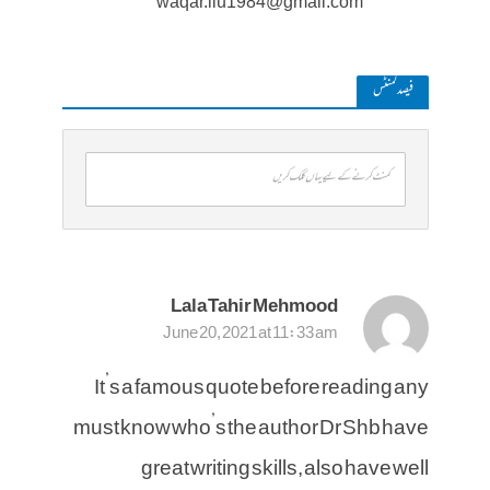
waqar.iiu1984@gmail.com
فیصد کمنٹس
کمنٹ کرنے کے لیے یہاں کلک کریں
Lala Tahir Mehmood
June 20, 2021 at 11:33 am
It’s a famous quote before reading any
must know who’s the author Dr Shb have
great writing skills, also have well