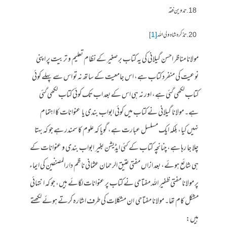
تدوین فقہ
تذکرہ شاہ ولی اللہ
[1]
مولانا مناظر احسن گیلانی کی یہ کتاب برصغیر کے نظام تعلیم و تربیت پر اپنی
نوعیت کی منفرد کتاب ہے، اس جامعیت کے ساتھ نہ تو اس سے پہلے کوئی
کتاب لکھی گئی ہے، اور نہ ہی اس کے بعد اب تک کوئی کتاب لکھی گئی
ہے۔ مولانا گیلانی نے کتاب میں کوئی ابواب بندی یا عنوانات کا اہتمام
نہیں کیا، بلکہ ایک مسلسل عبارت ہے، گویا کہ علوم کا سمندر ہے جو کہ بہتا
چلا جا رہا ہے، چنانچہ کتاب کے کئی ایڈیشن بغیر ابواب بندی و عنوانات کے
ہی شائع ہوئے، بعد ازاں مفتی عتیق الرحمان عثمانی ناظم دار المصنفین کی ایماء
پر مولانا مفتی ظفیر اللہ مفتاحی نے کتاب پر عنوانات لگائے ہیں، جو کہ انتہائی
مشکل کام تھا۔ مولانا مفتاحی ان مشکلات کی طرف اشارہ کرتے ہوئے لکھتے
ہیں: