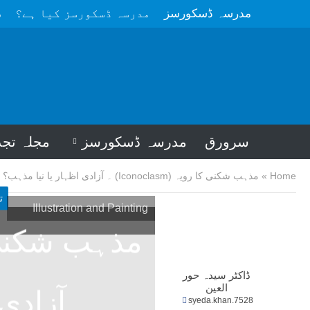
مدرسہ ڈسکورسز
مدرسہ ڈسکورسز کیا ہے؟
م
سرورق
مدرسہ ڈسکورسز
مجلہ تجد
Home
»
مذہب شکنی کا رویہ (Iconoclasm) ۔ آزادی اظہار یا نیا مذہب؟
ت
Illustration and Painting
ڈاکٹر سیدہ حور
العین
آزادی
syeda.khan.7528