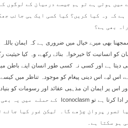
 میں ہوتی ہے تو ہم جیسے درمیان کے لوگوں کے
ہے کہ وہ کیا کریں؟ کیا کسی ایک ہی جانب جھک
راہ بھی ہے؟
جھنا بھی میرے خیال میں ضروری ہے کہ ایمان باللہ و
ن کو انسانیت کا خیرخواہ بنائے رکھے، وہ کیا حیثیت رک
ھی دیتا ہے اور کسی نہ کسی طور انسان اپنے باطن می
، اس لیے اس دینی پیغام کو موجودہ تناظر میں کیسے
ور اس پر ایمان ان مذہبی عقائد اور رسومات کو بنیاد 
ڈھانچہ فراہم کرنے کا کردار ادا کرتا ہے تو Iconoclasm کے حملے میں یہ بھی
یا تصور پروان چڑھے گا۔ لیکن غور کیا جائے ت
ی ہو سکتا ہے۔