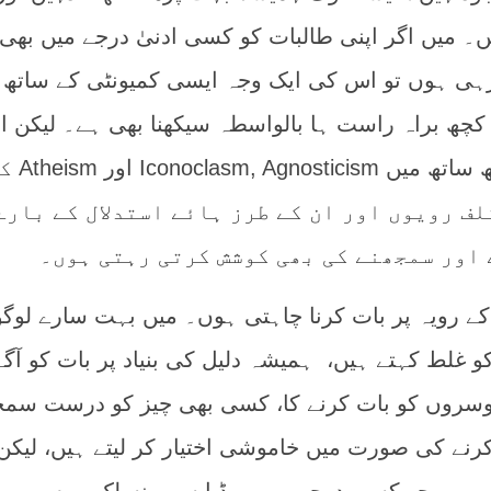
۔ میں اگر اپنی طالبات کو کسی ادنیٰ درجے میں بھی
رہی ہوں تو اس کی ایک وجہ ایسی کمیونٹی کے ساتھ
کچھ براہ راست ہا بالواسطہ سیکھنا بھی ہے۔ لیکن ا
ساتھ روابط رکھنے کے ساتھ ساتھ میں sticism
ف رویوں اور ان کے طرز ہائے استدلال کے بارے
 اور سمجھنے کی بھی کوشش کرتی رہتی ہوں۔
ج میں صرف Iconoclasm کے رویہ پر بات کرنا چاہتی ہوں۔ میں بہت سارے لو
 غلط کہتے ہیں، ہمیشہ دلیل کی بنیاد پر بات کو آگے
دوسروں کو بات کرنے کا، کسی بھی چیز کو درست سمج
کرنے کی صورت میں خاموشی اختیار کر لیتے ہیں، لیکن