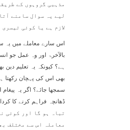
مذہبی گروہوں کے طریقے
لیے یہ سوال سامنے آتا 
لازم ہے یا کوئی تیسری 
اس سارے معاملے میں یہ سم
بالآخرۃ اور وہ عمل جو انسا
ہے؟ کیونکہ یہ تعلیم دین ب
بھی اس کی پہچان رکھتا ہے
سمجھا جائے؟ اگر یہ پیغام ا
تباہ ہو گا اور کوئی ن
معاملہ اس سے مختلف بھ