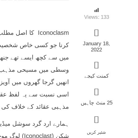
Views:
133
Iconoclasm کا ا
January 18,
کرنا جو کسی خاص شخصیت ی
2022
میں سے کچھ ایسے تھے جنھو
وسطی میں مسیحی مذہب می
کمنت کیجے
انھیں گرجا گھروں میں آوی
اسی نسبت سے یہ لفظ عقائ
25 منٹ چاہیں
مذہبی عقائد کے خلاف کی ج
شئیر کریں
شکن (oclast