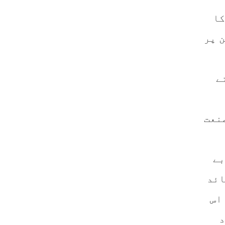
کا
 پر
ے
نعت
بے
ائد
اس
د