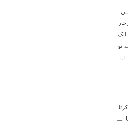
یں
چار
ایک
 تو
الی
ا
رتا
ا ہے