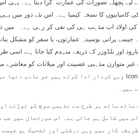
 کے لیے پچھلے تصورات کی عمارت گرا دیتا ہے۔ یہی ا
ی کامیابیوں کا نسخہ کیمیا ہے۔ اس نئے دور میں یہی
 کی اولاد اب مذہب ہی کی نفی کر رہی ہے۔ میں ذ
جیسے پرانی بوسیدہ عمارتوں، یا سفر کو مشکل بنان
ارود اور بلڈوزر کے ذریعے منہدم کیا جاتا ہے، اسی طر
یر متوازن مذہبی عصبیت اور میلانات کو معاشرے می
غیر مؤثر بنانے میں Iconoclasts وہی کردار ادا کرتے ہیں جو مادی دنیا م
 ہیں۔
 ساتھ ساتھ ہر طرح سے مذہبی سوچ کو توڑنے او
اس میں شامل ہو جاتی ہے۔ اس صورتحال میں جب د
طریقہ کار میں وہی درشتی اور تضحیک ہو جیسے 