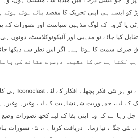
 خاص طور پر وہ جو کسی درجے میں میڈیا سے منسلک ہوں، وہ
 کو ایسے ہی اپنی تحریک کا مقصد بنائے ہوئے ہوتے ہ
ی یا گروہ کے لوگ مذہبی سیاست اور تصورات کے پر
ابل کیا جائے تو مذہبی اور آئیکونوکلاسٹ، دونوں ہی 
ق صرف سمت کا ہوتا ہے۔ اگر اس نظر سے دیکھا جائے
 جدید مذہب لگتا ہے جس کا عقیدہ دوسرے عقائد کی پام
ایک اور زاویے سے دیکھا جائے تو ہر نئی فکر پچھلے افکار کے لئے Iconoclast ہی ک
ک کے لیے، جمہوریت شہنشاہیت کے لیے وغیرہ وغیرہ۔
ل رہا ہے کہ وہ اپنی بقا کے لیے کچھ تصورات وضع ک
، نئی جگہ، نیا زمانہ دریافت کرتا ہے، نئے تصورات بنات