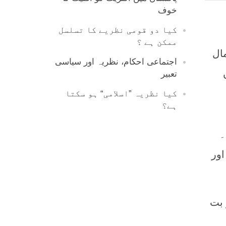
خوف
کیا دو قومی نظریے کا تسلسل
ممکن ہے ؟
مال
اجتماعی احکام، نظریہ اور سیاسی
تعبیر
کیا نظریہ ”اسلامی“ ہو سکتا
ہے؟
۔
ور
ک (Agnostic) ملحد(Atheists) اور بت