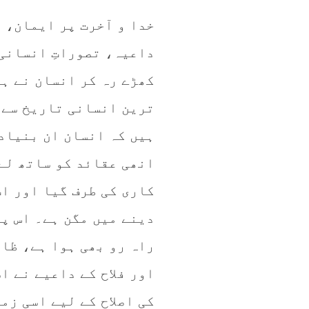
خدا و آخرت پر ایمان، ا
داعیہ، تصوراتِ انسانی
کھڑے رہ کر انسان نے ہ
ترین انسانی تاریخ سے 
ہیں کہ انسان ان بنیاد
انھی عقائد کو ساتھ لے
کاری کی طرف گیا اور ا
دینے میں مگن ہے۔ اس پو
راہ رو بھی ہوا ہے، ظا
اور فلاح کے داعیے نے ا
کی اصلاح کے لیے اسی زم