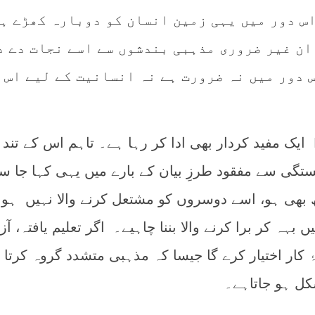
اس دور میں یہی زمین انسان کو دوبارہ کھڑے ہ
ان غیر ضروری مذہبی بندشوں سے اسے نجات دے د
 دور میں نہ ضرورت ہے نہ انسانیت کے لیے اس 
اس تناظر میں Iconoclasm ایک مفید کردار بھی ادا کر رہا ہے۔ تاہم اس کے تند
تگی سے مفقود طرزِ بیان کے بارے میں یہی کہا جا سک
 بھی ہو، اسے دوسروں کو مشتعل کرنے والا نہیں ہون
 بہہ کر برا کرنے والا بننا چاہیے۔ اگر تعلیم یافتہ، آزا
کار اختیار کرے گا جیسا کہ مذہبی متشدد گروہ کرتا 
کل ہو جاتاہے۔