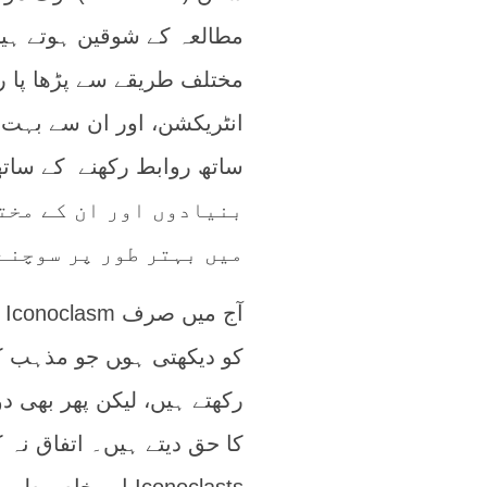
مطالعہ کے شوقین ہوتے ہیں
مختلف طریقے سے پڑھا پا 
انٹریکشن، اور ان سے بہت 
بنیادوں اور ان کے مختل
میں بہتر طور پر سوچنے
آ
کو دیکھتی ہو‍ں جو مذہب کو
رکھتے ہیں، لیکن پھر بھی 
کا حق دیتے ہیں۔ اتفاق نہ 