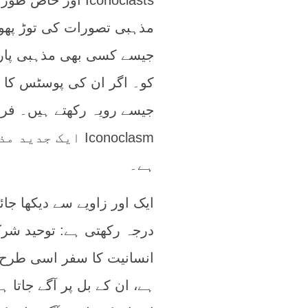
Iconoclasts اور
مذہبی تصورات کی توڑ پھوڑ
جیسے کسی بھی مذہبی پارٹ
کو۔ اگر ان کی پوسٹس کا تق
جیسے رویہ رکھتے ہیں۔ فر
Iconoclasm ایک
ہے۔
درجہ رکھتی ہے: توحید شر
انسانیت کا سفر اسی طرح چ
ہے، ان کے بل پر آگے جاتا ہے