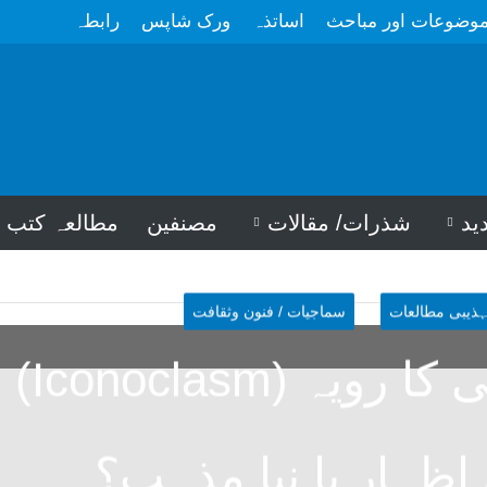
وضوعات اور مباحث
اساتذہ
ورک شاپس
رابطہ
ید
شذرات/ مقالات
مصنفین
مطالعہ کتب
ہذیبی مطالعات
سماجیات / فنون وثقافت
مذہب شکنی کا رویہ 
 اظہار یا نیا مذہب؟