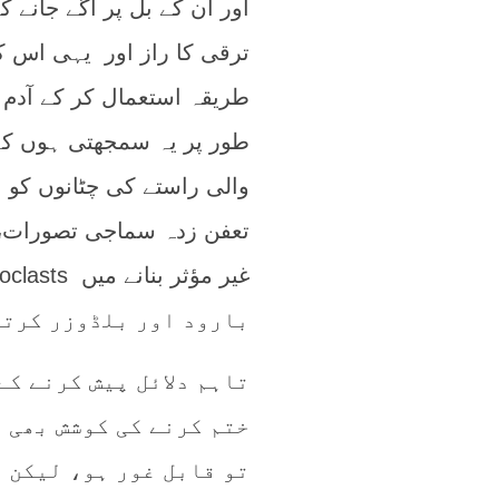
اور ان کے بل پر آگے جانے
ترقی کا راز اور یہی اس ک
طریقہ استعمال کر کے آدم
طور پر یہ سمجھتی ہوں کہ 
والی راستے کی چٹانوں کو ب
تعفن زدہ سماجی تصورات، غ
بارود اور بلڈوزر کرتے
تاہم دلائل پیش کرنے کے
ختم کرنے کی کوشش بھی 
تو قابل غور ہو، لیکن 