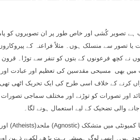
صل مطلب ہے تصویر کُشی اور خاص طور پر ان تصویروں کو پا
ا تصور سے منسلک ہوں۔ مثلاً فراعنہ کے پیروکاروں
ں نے کچھ فرعونوں کے بتوں کو تنفر سے توڑا۔ قرون
ں بھی مسیحی مقدسین کی تعظیم اور عبادت اور
زاں کرنے کے خلاف اسی طرح کی ایک تحریک اٹھی تھی
د اور تصورات کو توڑنے اور مختلف سماجی تصورات ا
انے والی تضحیک کے لیے استعمال ہونے لگا۔
ہمارے ارد گرد سوشل میڈیا کمیونٹی میں متشک
Icon) لوگ موجود ہیں۔ ایسے لوگ ہمیشہ بہت پڑھے لکھے، ذہین اور