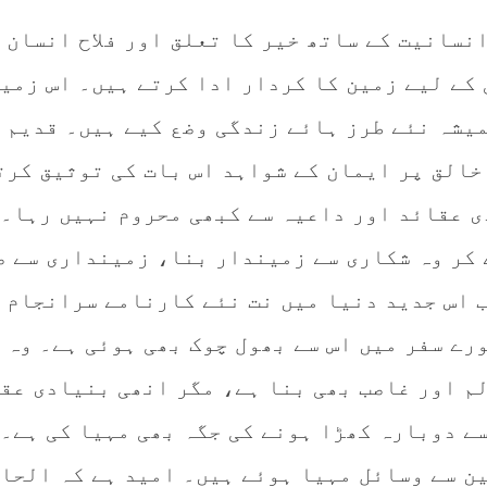
نسانیت کے ساتھ خیر کا تعلق اور فلاح انسان 
 کے لیے زمین کا کردار ادا کرتے ہیں۔ اس زمین
میشہ نئے طرز ہائے زندگی وضع کیے ہیں۔ قدیم
خالق پر ایمان کے شواہد اس بات کی توثیق کرت
ی عقائد اور داعیہ سے کبھی محروم نہیں رہا۔
 کر وہ شکاری سے زمیندار بنا، زمینداری سے ص
ب اس جدید دنیا میں نت نئے کارنامے سرانجام
رے سفر میں اس سے بھول چوک بھی ہوئی ہے۔ وہ 
لم اور غاصب بھی بنا ہے، مگر انھی بنیادی عق
سے دوبارہ کھڑا ہونے کی جگہ بھی مہیا کی ہے۔ 
ین سے وسائل مہیا ہوئے ہیں۔ امید ہے کہ الحا