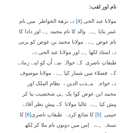
نام اور لقب:
مولانا عبد الحی
[4]
نے نزهة الخواطر میں نام
عمر بتایا ہے۔ والد کا نام محمد ہے اور دادا کا
نام عوض ہے۔ مولانا محمد بن عوض کو برنی
نے استاذ لکھا ہے اور مولانا عبد الحی نے
طبقاتِ ناصری کے حوالہ سے اُن کو اپنے زمانے
کے فضلاء میں شمار کیا ہے۔ مولانا موصوف
نے خواجہ مہذب الدین ، نظام الملک اور
محمد ابن عوض کوا یک ہی شخصیت بنا کر
پیش کیا ہے۔ غالبا مولانا کے پیشِ نظر آقائے
حبیبی
[5]
کا شائع کردہ طبقاتِ ناصری
[6]
کا
نسخہ ہے، اِس میں دونوں نام ملا کر لکھ