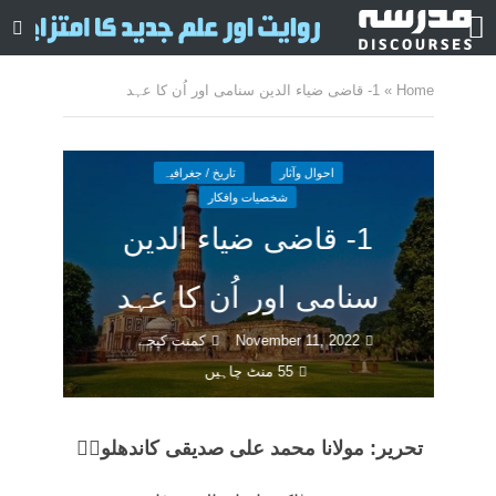
Home
»
1- قاضی ضیاء الدین سنامی اور اُن کا عہد
احوال وآثار
تاریخ / جغرافیہ
شخصیات وافکار
1- قاضی ضیاء الدین
سنامی اور اُن کا عہد
November 11, 2022
کمنت کیجے
55 منٹ چاہیں
تحریر: مولانا محمد علی صدیقی کاندھلویؒ