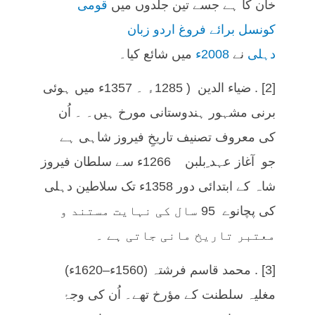
خان کا ہے جسے تین جلدوں میں
قومی
کونسل برائے فروغ اردو زبان
دہلی
نے
2008ء
میں شائع کیا۔
[2] . ضیاء الدین ( 1285ء ۔ 1357ء میں ہوئی
برنی مشہور ہندوستانی مورخ ہیں۔ ۔ اُن
کی معروف تصنیف تاریخِ فیروز شاہی ہے
جو آغاز عہد ِبلبن 1266ء سے سلطان فیروز
شاہ کے ابتدائی دور 1358ء تک سلاطین دہلی
کی پچانوے 95 سال کی نہایت مستند و
معتبر تاریخ مانی جاتی ہے ۔
[3] . محمد قاسم فرشتہ (1560ء–1620ء)
مغلیہ سلطنت کے مؤرخ تھے۔ اُن کی وجۂ