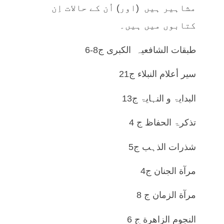
مشاہیر ہیں (اور) اُن کے حالات اِن
کتابوں میں ہیں۔
طبقات الشافعیہ الکبری ج8-6
سیر أعلام النبلاء ج21
البدایۃ و النہایۃ ج13
تذکرۃ الحفاظ ج 4
شذرات الذہب ج5
مرآة الجنان ج4
مرآة الزمان ج 8
النجوم الزاهرة ج 6