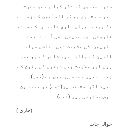
سترہ حملوں کا ذکر کیا ہے جو حضرت
عمر سے شروع ہو کر المأمون کے زمانے
تک ہوئے۔ یہاں علوی خاندان کے ساتھ
فاروقی اور صدیقی بھی آبا د تھے۔
علویوں کی حکومت تھی۔ قاضی ضیاء
الدین کے والد عمید شاعر کے ہم عمر
ہیں اور ملازمت بھی دونوں کی بلبن کے
زمانے میں محاسبی میں ہے (تھی)۔
عمید اگر مشرف ہیں(تھے) تو محمد بن
عوض مستوفی ہیں (تھے)۔
(جاری )
حوالہ جات