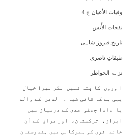
وفيات الأعيان ج 4
نفحات الأُنس
تاريخ ِفيروز شاہی
طبقاتِ ناصری
نزہۃ الخواطر
ا وروں کا پتہ نہیں مگر میرا خیال
یہی ہے کہ قاضی ضیا ء الدین کے والد
یا دادا چھٹی صدی کے درمیان میں
ایران، ترکستان، اور عراق کے اُن
خاندانوں کی ہمرکابی میں ہندوستان