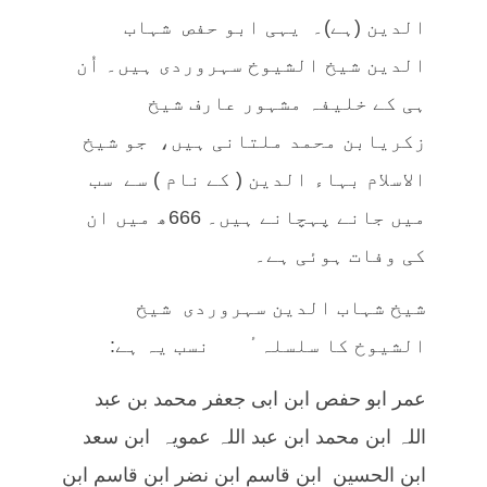
الدین (ہے)۔ یہی ابو حفص شہاب
الدین شیخ الشیوخ سہروردی ہیں۔ اُن
ہی کے خلیفہ مشہور عارف شیخ
زکریابن محمد ملتانی ہیں، جو شیخ
الاسلام بہاء الدین ( کے نام ) سے سب
میں جانے پہچانے ہیں۔ 666ھ میں ان
کی وفات ہوئی ہے۔
شیخ شہاب الدین سہروردی شیخ
الشیوخ کا سلسلہ ٔ نسب یہ ہے:
عمر ابو حفص ابن ابی جعفر محمد بن عبد
اللہ ابن محمد ابن عبد اللہ عمویہ ابن سعد
ابن الحسین ابن قاسم ابن نضر ابن قاسم ابن