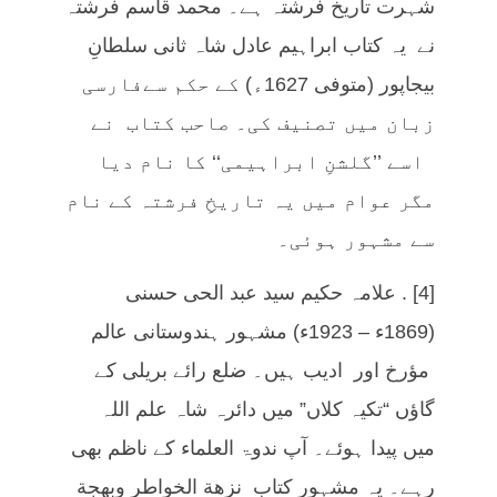
شہرت تاریخ فرشتہ ہے۔ محمد قاسم فرشتہ
نے یہ کتاب ابراہیم عادل شاہ ثانی سلطانِ
بیجاپور (متوفی 1627ء) کے حکم سےفارسی
زبان میں تصنیف کی۔ صاحب کتاب نے
اسے ’’گلشنِ ابراہیمی‘‘ کا نام دیا
مگر عوام میں یہ تاریخِ فرشتہ کے نام
سے مشہور ہوئی۔
[4] . علامہ حکیم سید عبد الحی حسنی
(1869ء – 1923ء) مشہور ہندوستانی عالم
مؤرخ اور ادیب ہیں۔ ضلع رائے بریلی کے
گاؤں “تکیہ کلاں” میں دائرہ شاہ علم اللہ
میں پیدا ہوئے۔ آپ ندوۃ العلماء کے ناظم بھی
رہے۔ یہ مشہور کتاب نزهة الخواطر وبهجة