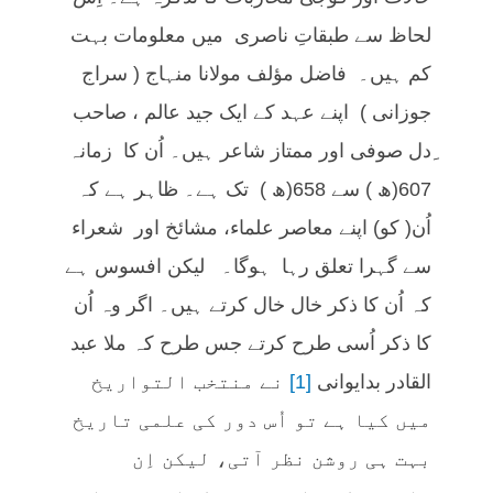
لحاظ سے طبقاتِ ناصری میں معلومات بہت
کم ہیں۔ فاضل مؤلف مولانا منہاج ( سراج
جوزانی ) اپنے عہد کے ایک جید عالم ، صاحب
ِدل صوفی اور ممتاز شاعر ہیں۔ اُن کا زمانہ
607(ھ ) سے 658(ھ ) تک ہے۔ ظاہر ہے کہ
اُن( کو) اپنے معاصر علماء، مشائخ اور شعراء
سے گہرا تعلق رہا ہوگا۔ لیکن افسوس ہے
کہ اُن کا ذکر خال خال کرتے ہیں۔ اگر وہ اُن
کا ذکر اُسی طرح کرتے جس طرح کہ ملا عبد
القادر بدایوانی
[1]
نے منتخب التواریخ
میں کیا ہے تو اُس دور کی علمی تاریخ
بہت ہی روشن نظر آتی، لیکن اِن