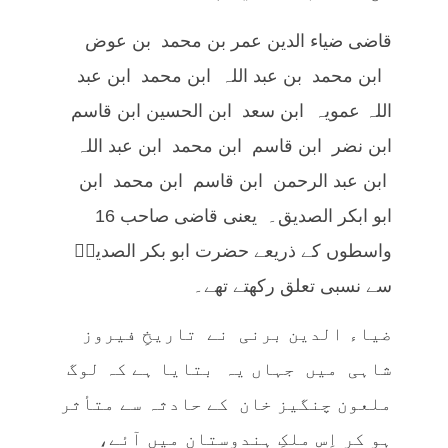
قاضی ضیاء الدین عمر بن محمد بن عوض
ابن محمد بن عبد اللہ ابن محمد ابن عبد
اللہ عمویہ ابن سعد ابن الحسین ابن قاسم
ابن نضر ابن قاسم ابن محمد ابن عبد اللہ
ابن عبد الرحمن ابن قاسم ابن محمد ابن
ابو ابکر الصدیق۔ یعنی قاضی صاحب 16
واسطوں کے ذریعے حضرت ابو بکر الصدیقؓ
سے نسبی تعلق رکھتے تھے۔
ضیاء الدین برنی نے تاریخِ فیروز
شاہی میں جہاں یہ بتایا ہے کہ لوگ
ملعون چنگیز خان کے حادثہ سے متأثر
ہو کر اِس ملکِ ہندوستان میں آئے،