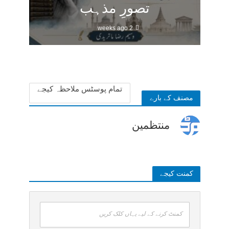
تصورِ مذہب
2 weeks ago
تمام پوسٹس ملاحظہ کیجے
مصنف کے بارے
منتظمین
کمنت کیجے
کمنٹ کرنے کے لیے یہاں کلک کریں