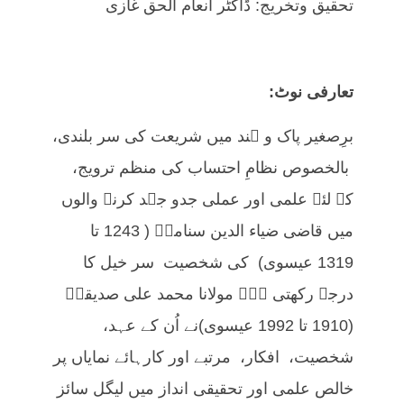
تحقیق وتخریج: ڈاکٹر انعام الحق غازی
تعارفی نوٹ:
برِصغیر پاک و ہند میں شریعت کی سر بلندی،
بالخصوص نظامِ احتساب کی منظم ترویج،
کے لئے علمی اور عملی جدو جہد کرنے والوں
میں قاضی ضیاء الدین سنامیؒ ( 1243 تا
1319 عیسوی) کی شخصیت سر خیل کا
درجہ رکھتی ہے۔ مولانا محمد علی صدیقیؒ
(1910 تا 1992 عیسوی)نے اُن کے عہد،
شخصیت، افکار، مرتبے اور کارہائے نمایاں پر
خالص علمی اور تحقیقی انداز میں لیگل سائز