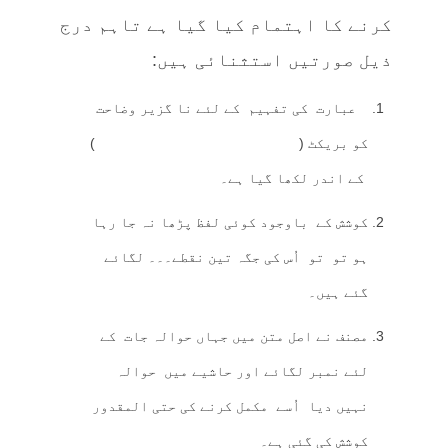
کرنے کا اہتمام کیا گیا ہے تاہم درج
ذیل صورتیں استثنائی ہیں:
عبارت کی تفہیم کے لئے نا گزیر وضاحت
کو بریکٹ ( )
کے اندر لکھا گیا ہے۔
کوشش کے باوجود کوئی لفظ پڑھا نہ جا رہا
ہو تو تو اُس کی جگہ تین نقطے۔۔۔ لگائے
گئے ہیں۔
مصنف نے اصل متن میں جہاں حوالہ جات کے
لئے نمبر لگائے اور حاشیے میں حوالہ
نہیں دیا اُسے مکمل کرنے کی حتی المقدور
کوشش کی گئی ہے۔