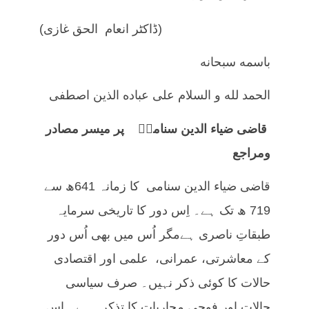
(ڈاکٹر انعام الحق غازی)
باسمه سبحانه
الحمد لله و السلام على عباده الذين اصطفى
قاضی ضیاء الدین سنامیؒ پر میسر مصادر
ومراجع
قاضی ضیاء الدین سنامی کا زمانہ 641ھ سے
719 ھ تک ہے۔ اِس دور کا تاریخی سرمایہ
طبقاتِ ناصری ہےمگر اُس میں بھی اُس دور
کے معاشرتی، عمرانی، علمی اور اقتصادی
حالات کا کوئی ذکر نہیں۔ صرف سیاسی
حالات اور فوجی محاربات کا تذکرہ ہے۔ اِس