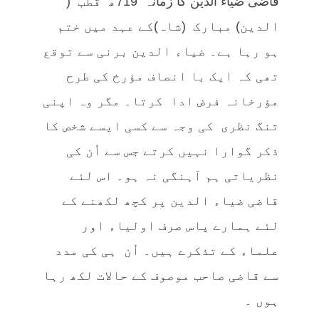
قاضی ضیاء الدین کا زمانہ 719ھ قطب (
الدین) مبارک (شاہ)کے عہد میں ختم
ہو رہا ہے۔ ضیاء الدین برنی سے توقع
تھی کہ ایک با انصاف مؤرخ کی طرح
مؤرخانہ فرض ادا کرتا۔ مگر وہ اپنی
تنگ نظری کی وجہ سے کسی ایسے شخص کا
ذکر گوارا نہیں کرتے جس سے اُن کی
نظریاتی ہم آہنگی نہ ہو۔ اس لئے
قاضی ضیاء الدین پر کچھ لکھنے کے
لئے ہمارے پاس صرف اولیاء اور
علماء کے تذکرے ہیں۔ اُن ہی کی مدد
سے قاضی صاحب موصوف کے حالات لکھ رہا
ہوں ۔