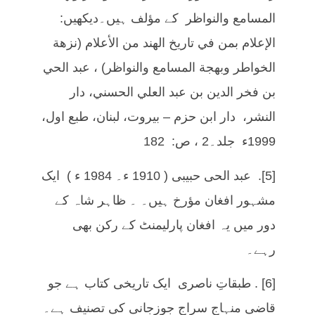
المسامع والنواظر کے مؤلف ہیں۔دیکھیں:
الإعلام بمن في تاريخ الهند من الأعلام (نزهة
الخواطر وبهجة المسامع والنواظر) ، عبد الحي
بن فخر الدين بن عبد العلي الحسني، دار
النشر، دار ابن حزم – بيروت، لبنان، طبع اول،
1999ء جلد۔2 ، ص: 182
[5]. عبد الحی حبیبی ( 1910 ء۔ 1984 ء ) ایک
مشہور افغان مؤرخ ہیں۔ ۔ ظاہر شاہ کے
دور میں یہ افغان پارلیمنٹ کے رکن بھی
رہے۔
[6] . طبقاتِ ناصری ایک تاریخی کتاب ہے جو
قاضی منہاج سراج جوزجانی کی تصنیف ہے۔