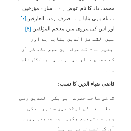
محمد، داد کا نام عوض ہے ۔ سارے مؤرخین
نے نام یہی بتایا ہے۔ صرف ہدیۃ العارفین
[7]
اور اس کی پیروی میں معجم المؤلفین
[8]
میں لقب عز الدین بتایا ہے اور
بغیر نام کے صرف ابن عوض لکھ کر اُن
کو مصری قرار دیا ہے۔ یہ بالکل غلط
ہے۔
قاضی ضیاء الدین کا نسب:
قاضی صاحب حضرت ابو بکر الصدیق رضی
اللہ عنہ کی اولاد میں سے ہونے کی
وجہ سے تیمی، بکری اور صدیقی ہیں۔
اُن کا نسب نامہ یہ ہے: