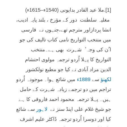
[1].ملا عبد القادر بدایونی (1540ء–1615ء)
مغلیہ سلطنت دور کے مؤرخ ، بلند پایہ ادیب،
انشا پردازاور مترجم تھے،جنہوں نے فارسی
میں منتخب التواریخ نامی کتاب تالیف کی جو
ا ُن کی وجہ ٔ شہرت بھی ہے۔منتخب
التواریخ کا پہلا اُردو ترجمہ مولوی احتشام
الدین مراد آبادی نے کیا جو مطبع نولکشور
لکھنؤ
سے
1889ء
میں شائع ہوا۔ موجودہ اُردو
تراجم میں دو ترجمے زیادہ شہرت کے حامل
ہیں۔ پہلا ترجمہ محمود احمد فاروقی کا ہے
جو شیخ غلام علی اینڈ سنز نے
لاہور
سے شائع
کیا اور دوسرا اُردو ترجمہ ڈاکٹر علیم اشرف