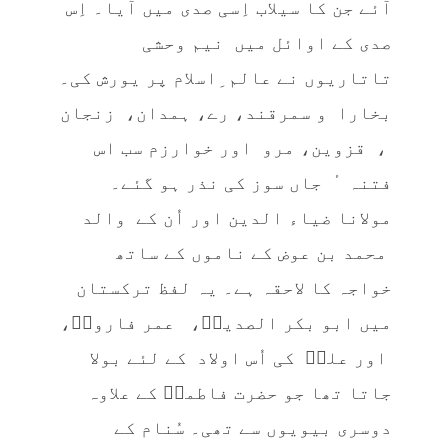
آئے جن کا سیلاب اِسی صدی میں آیا۔ اِس
صدی کے اوائل میں نیم وحشی
تاتاریوں نے عالم ِاسلام پر یورش کی۔
بخارا و سمرقند، رے، ہمدان، زنجان
، قزوین، مرو اور خوارزم سب اس
فتنہ ٔ جاں سوز کی نذر ہو گئے۔
مولانا ضیاء الدین اور اُن کے والد
محمد بن عوض کے ناموں کے ساتھ
خواجہ کا لاحقہ ہے۔ یہ لفظ ترکستان
میں ابو بکر الصدیقؓ، عمر فاروقؓ،
اور علیؓ کی اُس اولاد کے لئے بولا
جاتا تھا جو حضرت فاطمہؓ کے علاوہ
دوسری بیویوں سے تھی۔ سُنام کے