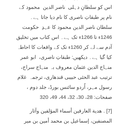
اس کو سلطانِ دہلی ناصر الدین محمود کے
نام پر طبقاتِ ناصری کا نام دیا جاتا ہے۔
سلطان ناصر الدین محمود کا عہدِ حکومت
1246ء تا 1266ء تک ہے۔ اس کتاب میں تخلیق
آدم سے لے کر 1260ء تک کے واقعات کا احاطہ
کیا گیا ہے۔ دیکھیں: طبقاتِ ناصری، ابو عمر
منہاج الدین عثمان معروف بہ منہاج سراج،
ترتیب عبد الحئی حبیبی قندھاری، ترجمہ غلام
رسول مہر، اُردو سائنس بورڈ، جلد دوم ،
صفحات: 28، 30، 32، 44، 49، 320
[7] . هدية العارفين أسماء المؤلفين وآثار
المصنفين، إسماعيل بن محمد أمين بن مير