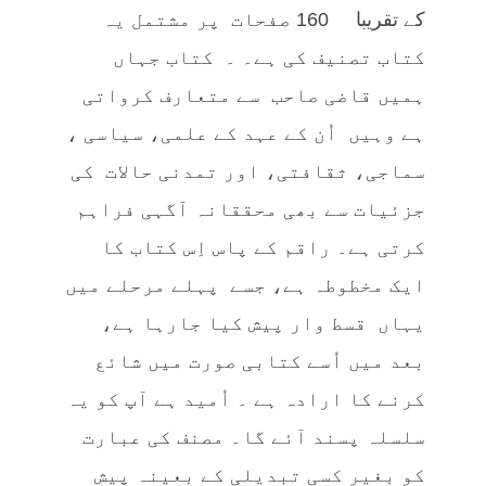
کے تقریبا 160 صفحات پر مشتمل یہ
کتاب تصنیف کی ہے۔ ۔ کتاب جہاں
ہمیں قاضی صاحب سے متعارف کرواتی
ہے وہیں اُن کے عہد کے علمی، سیاسی ،
سماجی، ثقافتی، اور تمدنی حالات کی
جزئیات سے بھی محققانہ آگہی فراہم
کرتی ہے۔ راقم کے پاس اِس کتاب کا
ایک مخطوطہ ہے، جسے پہلے مرحلے میں
یہاں قسط وار پیش کیا جارہا ہے،
بعد میں اُسے کتابی صورت میں شائع
کرنے کا ارادہ ہے ۔ اُمید ہے آپ کو یہ
سلسلہ پسند آئے گا۔ مصنف کی عبارت
کو بغیر کسی تبدیلی کے بعینہ پیش