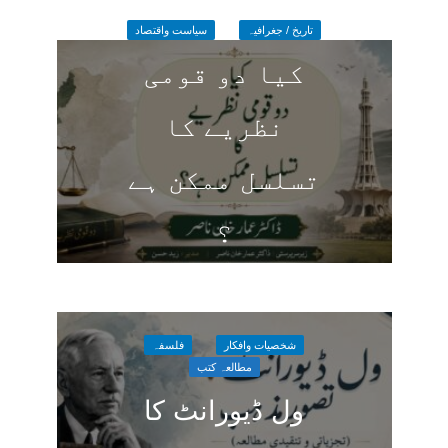
تاریخ / جغرافیہ
سیاست واقتصاد
کیا دو قومی
نظریے کا
تسلسل ممکن ہے
؟
3 days ago
شخصیات وافکار
فلسفہ
مطالعہ کتب
ول ڈیورانٹ کا