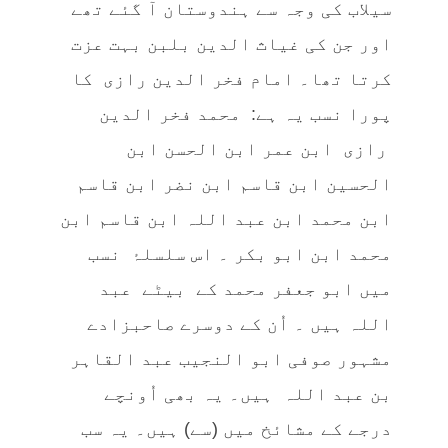
سیلاب کی وجہ سے ہندوستان آ گئے تھے
اور جن کی غیاث الدین بلبن بہت عزت
کرتا تھا۔ امام فخر الدین رازی کا
پورا نسب یہ ہے: محمد فخر الدین
رازی ابن عمر ابن الحسن ابن
الحسین ابن قاسم ابن نضر ابن قاسم
ابن محمد ابن عبد اللہ ابن قاسم ابن
محمد ابن ابو بکر ۔ اس سلسلۂ نسب
میں ابو جعفر محمد کے بیٹے عبد
اللہ ہیں ۔ اُن کے دوسرے صاحبزادے
مشہور صوفی ابو النجیب عبد القاہر
بن عبد اللہ ہیں۔ یہ بھی اُونچے
درجے کے مشائخ میں (سے) ہیں۔ یہ سب