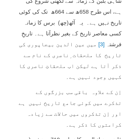
شاہی بلبن کے زمانہ سے لکھنی شروع کی
ہے، اس طرح 658ھ سے 664ھ تک کی کوئی
تاریخ نہیں ہے۔ یہ آٹھ(چھ) برس کا زمانہ
کسی معاصر تاریخ کے بغیر نظرآتا ہے۔ تاریخِ
فرشتہ
[3]
میں عین الدین بیجاپوری کی
تاریخ کا ملحقات ِناصری کے نام سے
ذکر آتا ہے لیکن اب ملحقاتِ ناصری کا
کہیں وجود نہیں ہے۔
اِن کے علاوہ باقی سب بزرگوں کے
تذکرے میں کوئی جامع تاریخ نہیں ہے
اور اِن تذکروں میں حالات سے زیادہ
کرامتوں کا ذکر ہے۔