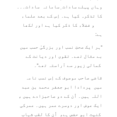
وہاں پہلے سادات ِسامانہ سادات۔۔۔
کا تذکرہ کیا ہے۔ اِس کے بعد علماء
و فضلاء کا ذکر کیا ہے اور لکھا
ہے:
“ہر ایک صحتِ نسب اور بزرگیٔ حسب میں
بے مثال تھے۔ تقوی اور دیانت کے
کمالی زیور سے آراستہ تھے”۔
قاضی صاحب موصوف کے اِس نسب نامہ
میں پردادا ابو جعفر محمد بن عبد
اللہ ہیں۔ اُن کے دو صاحبزادے ہیں ،
ایک عوض اور دوسرے عمر ہیں۔ عمرکی
کنیت ابو حفص ہے، اُن کا لقب شہاب