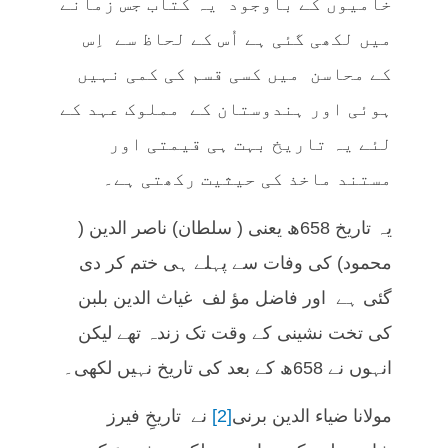
خامیوں کے باوجود یہ کتاب جس زمانے
میں لکھی گئی ہے اُس کے لحاظ سے اِس
کے محاسن میں کسی قسم کی کمی نہیں
ہوئی اور ہندوستان کے مملوک عہد کے
لئے یہ تاریخ بہت ہی قیمتی اور
مستند ماخذ کی حیثیت رکھتی ہے۔
یہ تاریخ 658ھ یعنی ( سلطان) ناصر الدین (
محمود) کی وفات سے پہلے ہی ختم کر دی
گئی ہے اور فاضل مؤ لف غیاث الدین بلبن
کی تخت نشینی کے وقت تک زندہ تھے لیکن
انہوں نے 658ھ کے بعد کی تاریخ نہیں لکھی۔
مولانا ضیاء الدین برنی
[2]
نے تاریخِ فیرز