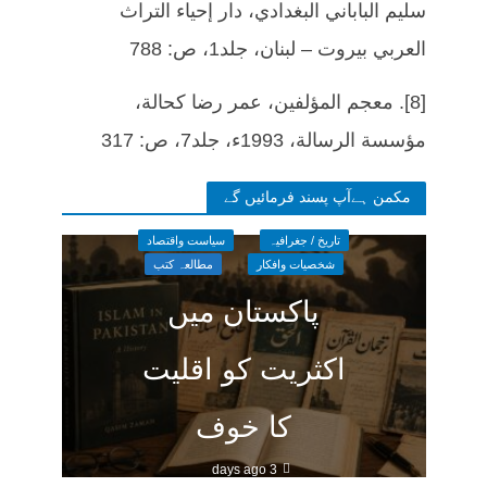
سليم الباباني البغدادي، دار إحياء التراث
العربي بيروت – لبنان، جلد1، ص: 788
[8]. معجم المؤلفين، عمر رضا كحالة،
مؤسسة الرسالة، 1993ء، جلد7، ص: 317
مکمن ہےآپ پسند فرمائیں گے
تاریخ / جغرافیہ
سیاست واقتصاد
شخصیات وافکار
مطالعہ کتب
پاکستان میں
اکثریت کو اقلیت
کا خوف
3 days ago