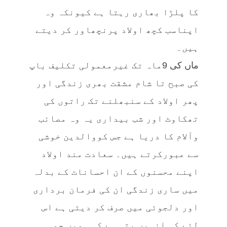
کا پلڑا بھاری رہتا ہے کیونکہ وہ
اپناسب کچھ اولاد پرنچھاور کر دیتے
ہیں۔
ماں کی 9ماہ تک غیرمعمولی تکلیف باپ
کی صبح تا شام مشقت بھری زندگی اور
پھر اولاد کے سنبھلنے تک راتوں کی
تھکاوٹ اور شب بیداری یہ وہ مصائب
وآلام کا دریا ہے جس کووالدین خوشی
سے عبورکرتے ہیں۔ سعادت مند اولاد
اپنے محسنوں کے ان احسانات کے بدلہ
میں ساری زندگی ان کی فرمان برداری
اور دلجوئی میں صرف کر دیتی ہے اس
لئے کہ انہیں پتہ ہے کہ ہمیں جو