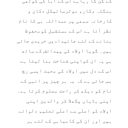
کے گُن گا رہاہے اس کے ابا کی کوٹھی
بنگلہ ،کار، موٹرسائیکل دکان و
کارخانہ سبھی پر عبداللہ ہی کا نام
نظر آتا ہے اس کے مستقبل کومحفوظ
بنانے کے لئے جائیدادیں خریدی جاتی
ہیں۔ گویا اولاد کی پیدائش کے ساتھ
ہی یہ ان کواپنی شناخت بنا لیتا ہے
اس کے دل میں اولاد کی محبت ایسی رچ
بس جاتی ہے کہ یہ ہر چیز پر انہی کے
نام کو دیکھ کر راحت معلوم کرتا ہے۔
اپنی ہڈیاں پگھلا کر والدین اپنی
اولاد کو اعلٰی سے اعلٰی تعلیم دلواتے
ہیں اور ان کی کامیابی کے لئے ہر