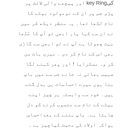
کیkey Ring اور پیچھے والی لائٹ پر
پڑی جس پر ان کے نومولود بیٹے کا
نام لکھا تھا۔ یہ منظر دیکھ کر میں
نے ان سے کہا یار ابھی تو آپ کا مُنّھا
بہت چھوٹا ہے آپ نے تو ابھی سے گاڑی
بھی اس کے نام کر دی ۔ میری بات سن
کر وہ مسکرایا ! اور پھر کہنے لگا
صہیب بھائی نہ جانے جب سے میں باپ
بنا ہوں میرے احساسات ہی بدل گئے
ہیں۔ خود سے وابستہ ہر چیز اپنے
بیٹے کے نام سے منسوب کرنے کو دل
چاہتا ہے۔ باپ بننے کے بعداحساس
ہواکہ اولاد کی محبت کیاچیز ہے ۔