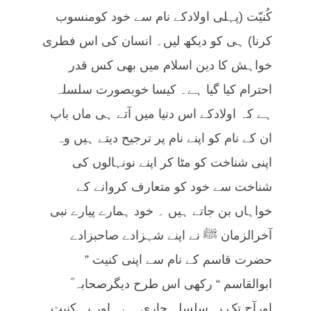
کُنیّت (پہلی اولادکے نام سے خود کومنسوب
کرنا) ہی کو دیکھ لیں۔ انسان کی اس فطری
خواہش کا دین اسلام میں بھی کس قدر
احترام کیا گیا ہے۔ کیسا خوبصورت سلسلہ
ہے کہ اولادکے اس دنیا میں آتے ہی ماں باپ
ان کے نام کو اپنے نام پر ترجیح دیتے ہیں وہ
اپنی شناخت کو مٹا کر اپنے نونہالوں کی
شناخت سے خود کو متعارف کروانے کے
خواہاں بن جاتے ہیں ۔ خود ہمارے پیارے نبی
آخرالزمان ﷺ نے اپنے شہزادے صاحبزادے
حضرت قاسم کے نام سے اپنی کنیت ”
ابوالقاسم “ رکھی اس طرح دیگرصحابہ ؓ
اورآج تک یہ سلسلہ جاری ہے۔ اور یہ کنیت