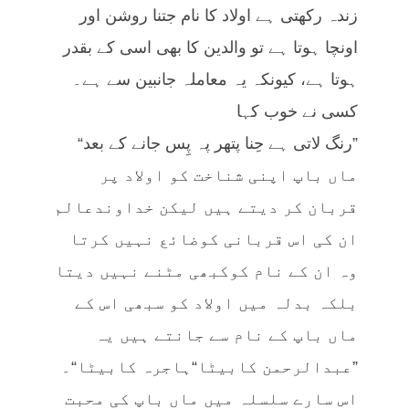
زندہ رکھتی ہے اولاد کا نام جتنا روشن اور
اونچا ہوتا ہے تو والدین کا بھی اسی کے بقدر
ہوتا ہے، کیونکہ یہ معاملہ جانبین سے ہے۔
کسی نے خوب کہا
”رنگ لاتی ہے حِنا پتھر پہ پِس جانے کے بعد“
ماں باپ اپنی شناخت کو اولاد پر
قربان کر دیتے ہیں لیکن خداوندعالم
ان کی اس قربانی کوضائع نہیں کرتا
وہ ان کے نام کوکبھی مٹنے نہیں دیتا
بلکہ بدلہ میں اولاد کو سبھی اس کے
ماں باپ کے نام سے جانتے ہیں یہ
”عبدالرحمن کابیٹا“ہاجرہ کابیٹا“۔
اس سارے سلسلہ میں ماں باپ کی محبت