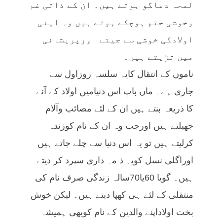
لمحہ دعاگو ہوتے ہیں۔ ان کے ذاتی غم
وخوشی ختم ہوچکے ہوتے ہیں وہ اپنی
اولادکی خوشی سے جیتے اورپریشانی
میں تڑپتے ہیں۔
ناموں کے انتقال کایہ سلسہ روزاول سے
جاری ہے۔ ماں باپ اس دنیامیں اولاد کے آنے
کا ذریعہ بنتے ہیں ان کے لئے مصائب وآلام
جھیلتے ہیں اورجب وہ ان کے نام کوزندہ
کرلیتے ہیں تو یہ اس دنیا سے چلے جاتے ہیں
اوراگلی نسل کویہ ذ مہ داری سپرد کر دیتے
ہیں۔ گویا 60یا70سالہ زندگی صرف نام کی
منتقلی کے لئے ہی کھپا دیتے ہیں۔ لیکن خوش
بخت اولاداپنے والدین کے نام کوبھی ہمیشہ