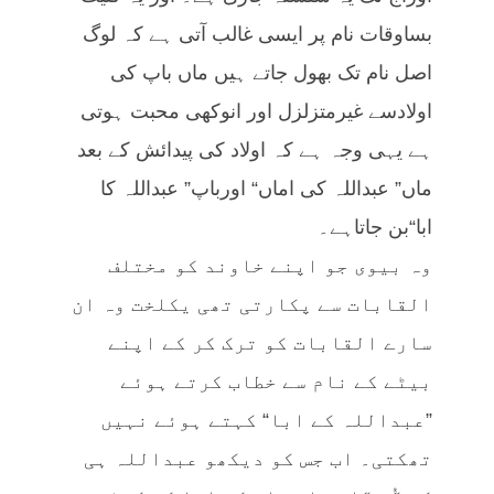
بساوقات نام پر ایسی غالب آتی ہے کہ لوگ
اصل نام تک بھول جاتے ہیں ماں باپ کی
اولادسے غیرمتزلزل اور انوکھی محبت ہوتی
ہے یہی وجہ ہے کہ اولاد کی پیدائش کے بعد
ماں” عبداللہ کی اماں“ اورباپ” عبداللہ کا
ابا“بن جاتاہے۔
وہ بیوی جو اپنے خاوند کو مختلف
القابات سے پکارتی تھی یکلخت وہ ان
سارے القابات کو ترک کر کے اپنے
بیٹے کے نام سے خطاب کرتے ہوئے
”عبداللہ کے ابا“ کہتے ہوئے نہیں
تھکتی۔ اب جس کو دیکھو عبداللہ ہی