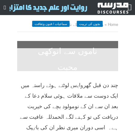
بچوں کی تربیت
سماجیات / فنون وثقافت
Home
»
والدین کی اولاد کے ناموں سے انوکھی محبت
والدین کی اولاد کے
ناموں سے انوکھی
محبت
December 20, 2022
کمنت کیجے
چند دن قبل گھرواپس لوٹتے ہوئے راستہ میں
19 منٹ چاہیں
ایک دوست سے ملاقات ہوئی سلام دعا کے
بعد ان سے ان کے نومولود بچے کی خیریت
دریافت کی تو کہنے لگے الحمدللہ عافیت سے
ہے۔ اسی دوران میری نظر ان کی باٸیک