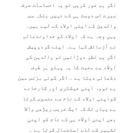
اگر ہم غور کریں تو یہ احساسات صرف
میرے اس دوست ہی کے نہیں بلکہ سب
والدین کے اپنی اولاد کے لیے ہیں۔
یہی وجہ ہے کہ اولاد کو خداوندعالم
نے آزمائش کہا ہے۔ اپنے گردوپیش
اگر ہم نظر دوڑائیں تو والدین کی
اولاد سے محبت کا یہ پہلو ہر طرف
دکھائی دیتا ہے ۔ اگر کوئی بزنس مین
ہے تووہ اپنی فیکٹری اور کارخانے
کواپنی اولاد کے نام سے منسوب کرتا
ہے یہاں تک کہ ایک غریب ریڑھی والا
بھی اپنی اولاد ہی کے نام کو اپنی
تشہیر کے لئے استعمال کرتا ہے ۔