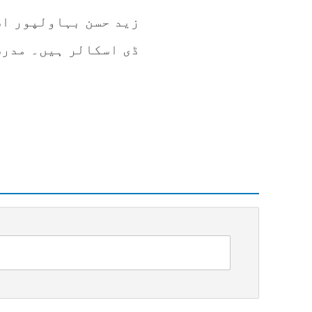
زید حسن بہاولپور اس
ڈی اسکالر ہیں۔ مدرس