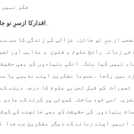
فکر نہیں ہ
7۔
اقدارکا ازسرِ نو جا
صب از سرِ نو جائزہ غزالی کی زندگی کا سب سے
 فی زمانہ رائج علوم ، فنون ، مذاہب اور تصو
اء نہیں کیا بلکہ انکی بنیادوں کو بھی حقیقت
 زد میں رکھا ۔عموما مفکرین اپنے مذہبی یا س
 تصورات کو قبل تجربی علوم کا درجہ دینے کے 
یہ اسی خود ساختہ کسوٹی پر کرنے کے عادی ہ
مام بنیادوں کی حقیقت کو بھی جانچنے کی کوشش
 انہیں اپنے زمانے کے دیگر مفکرین سے جدا ک