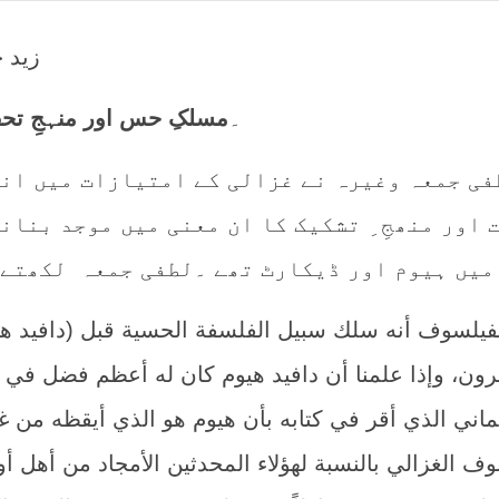
زید 
6۔
مسلکِ حس اور منہجِ تح
فی جمعہ وغیرہ نے غزالی کے امتیازات میں ان
 اور منھجِ ِ تشکیک کا ان معنی میں موجد بنان
رون، وإذا علمنا أن دافيد هيوم كان له أعظم فضل في ت
ماني الذي أقر في كتابه بأن هيوم هو الذي أيقظه من غف
ف الغزالي بالنسبة لهؤلاء المحدثين الأمجاد من أهل أور