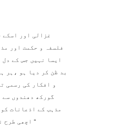
فلسفہ و حکمت اور مذہ
ایسا نہیں جس کے دل پ
بد ظن کر دیا ہو ،ہر ہر
و افکار کی رسمی تق
گورکھ دھندوں سے ن
مذہب کے اذعانات کو 
اچھی طرح نہ آزما لیا ہو اور انکا ذاتی تجربہ نہ کر لیا ہو “