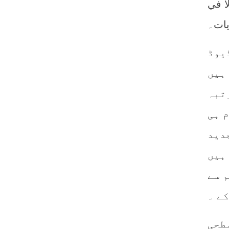
ا في
ڈیوڈ
ہیں
تبہ
 ہی
جدید
ہیں
 سے
ے ۔
طحی