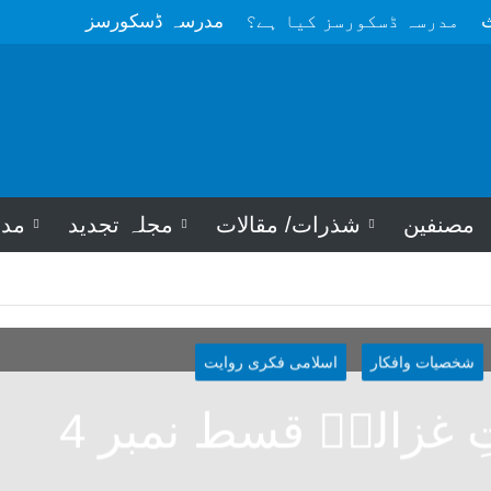
ث
مدرسہ ڈسکورسز کیا ہے؟
مدرسہ ڈسکورسز
مصنفین
شذرات/ مقالات
مجلہ تجدید
مد
شخصیات وافکار
اسلامی فکری روایت
تِ غزالیؒ قسط نمبر 4