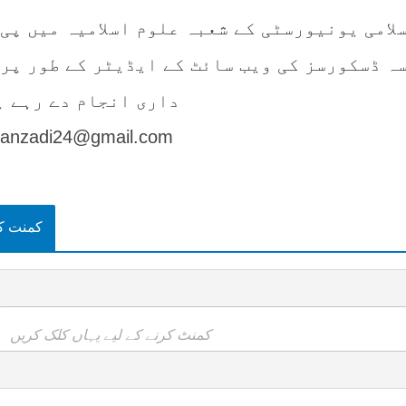
لامی یونیورسٹی کے شعبہ علوم اسلامیہ میں پی 
ہ ڈسکورسز کی ویب سائٹ کے ایڈیٹر کے طور پر 
داری انجام دے رہے ہ
sanzadi24@gmail.com
کمنت ک
کمنٹ کرنے کے لیے یہاں کلک کریں