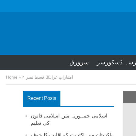
رسہ ڈسکورسز
سرورق
امتیازاتِ غزالیؒ قسط نمبر 4
»
Home
Recent Posts
اسلامی جمہوریہ میں اسلامی قانون
کی تعلیم
پاکستان میں اکثریت کو اقلیت کا خوف