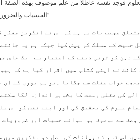
علوم فوجد نفسه عاطلًا من علم موصوف بهذه الصفة إل
الحسيات والضروريات۔”
متعلق عجیب بات یہ ہے کہ اس نے انگریز مفکر 
 حسیت کے مسلک کو پیش کیا جبکہ ہم یہ جانتے 
کے ذہن کو ترقی دینے کے اعتبار سے ایک خاص مر
 کانٹ نے اپنی کتاب میں اقرار کیا ہے کہ ہیوم
مجھے خوابِ غفلت سے جگایا ۔تو ہم یورپ کے ان 
زالی کی عقلی وسعت کا بخوبی اندازہ لگا سکتے 
ام علوم کی تحقیق کی اور اپنے نفس کو اس علم
 وصف سے موصوف ہو سوائے حسیات اور ضروریات ک
یں اس قسم کے بیانات کی اصل دو مفکرین میں س