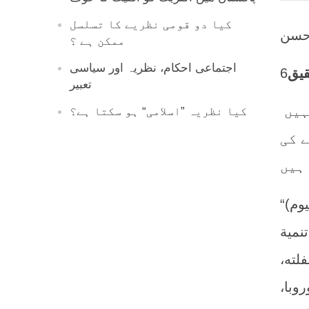
کیا دو قومی نظریے کا تسلسل
حسن
ممکن ہے ؟
اجتماعی احکام، نظریہ اور سیاسی
قیق
تعبیر
ہیں
کیا نظریہ ”اسلامی“ ہو سکتا ہے؟
ے کی
“والغريب في أمر هذا الفيلسوف أنه سلك سبيل الفلسفة الحسية قبل (دافيد هيوم)
نمية
لته،
وبا،