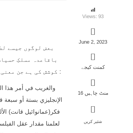
Views:
93
June 2, 2023
بعض لوگوں جیسے لط
باقاعدہ مسلکِ حسیات
کمنت کیجے
کوشش کی ہے جن معنی میں ہیوم اور ڈیکارٹ تھے ۔لطفی جمعہ لکھتے ہیں :
16 منٹ چاہیں
الإنجليزي بستة أو سبعة ق
فكر(عمانوائيل قانت) الأل
شئیر کریں
لعلمنا مقدار عقل الفيلسو