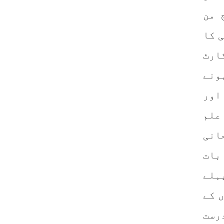
 من
 کا
ارٹ
ونے
اور
علم
انی
بات
ہلے
 کے
رست