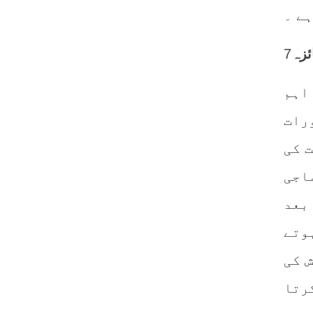
ے ۔
ئزہ
 اہم
رات
 کی
ماجی
بعد
وتے
 کی
رتا