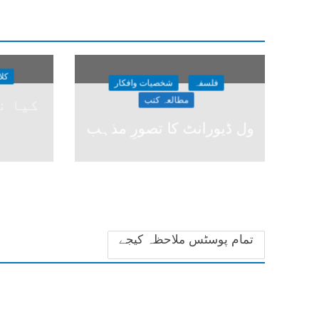
کلا
فلسفہ
شخصیات وافکار
مطالعہ کتب
کیا نظ
ول ڈیورانٹ کا تصورِ مذہب
تمام پوسٹس ملاحظہ کیجے