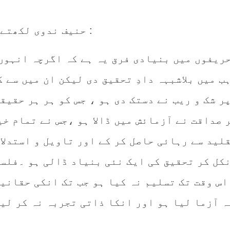
حنیف ندوی لکھتے ہیں :
ب میں بلاشبہہ دادِ تحقیق دی لیکن ان میں سے 
ر شک و ریب نے دستک دی ہو ، جس کو ہر ہر حقیق
 صداقت نے آزمائش میں ڈالا ہو ،جس نے تمام خی
لید سے رہائی حاصل کر کے اور تاویل و استدلا
کل کر تحقیق کی ایک نئی بنیاد ڈالی ہو ۔فلسف
اس وقت تک تسلیم نہ کیا ہو جب تک انکی حقانیت