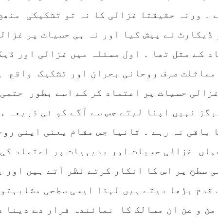
ے ۔ ورنہ حقیقتا غزالی کا نہ تو تشکیکی منھج
ڈیکارٹ نے پیش کیا اور نہ ہی حسیات پر غزالی
د کے مثل تھا ۔ اول مسئلہ میں غزالی اور ڈیک
 مماثلت صرف روحانی بحران اور تشکیک واقع ہ
غزالی حسیات پر اعتماد کر کے اسے بطور حتمی 
رگز نہیں اپنا لیتے جس سے آگے کو ئی ذریعہ ء 
 باقی نہ رہے ۔ ثانیا جس مقام یعنی اپنی روح
ہاں غزالی حسیات اور بدیہیات پر اعتماد کی 
ی سطح پر اس کا انکار کرتے نظر آتے ہیں اور پ
 قدم بڑھا دیتے ہیں لہذا ایسی سطحی مشابہتوں
من و عن ان مسالک کا نمائندہ قرار دے دینا د