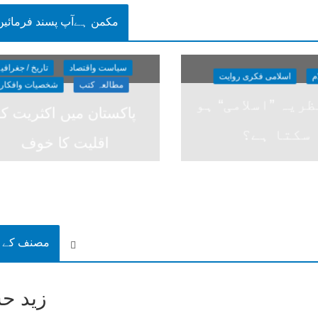
مکمن ہےآپ پسند فرمائیں
سیاست واقتصاد
تاریخ / جغرافی
م
اسلامی فکری روایت
مطالعہ کتب
شخصیات وافکار
ریہ ”اسلامی“ ہو
پاکستان میں اکثریت کو
سکتا ہے؟
اقلیت کا خوف
مصنف کے ب
زید ح