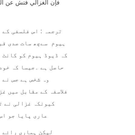
فإن الغزالي فتش عن ال
ترجمہ : اس فلسفی کے 
ہیوم سےچھ سات صدی قبل
کہ ڈیوڈ ہیوم کو کانٹ 
حاصل ہے ۔جیسا کہ خود
وہ شخص ہے جس نے 
فلاسفہ کے مقابل میں غ
کیونکہ غزالی نے تم
عاری پایا جو اس
لیکن ہماری رائے م