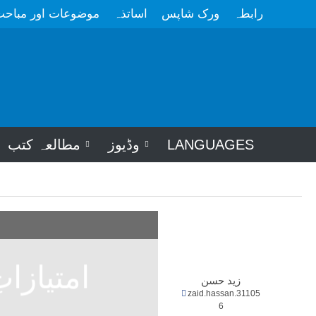
رابطہ
ورک شاپس
اساتذہ
موضوعات اور مباح
LANGUAGES
وڈیوز
مطالعہ کتب
امتیازا
زید حسن
zaid.hassan.31105
6