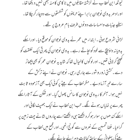
کیونکہ ابن خطا ب نے گزشتہ مقابلوں میں نا کامی کا منہ کبھی نہیں دیکھا تھا۔
اور ادھر بدوی نوجوان برابر اپنے حریفوں کو شکستوں سے دوچار کر چکا تھا۔
اسلیے جذبات و احساسات دونوں طرف بام عروج پر تھے۔
لڑائی شروع ہوئی ۔ ابتداء میں عمر نے بدوی نوجوان کو موقع دیا۔ اور اسکے
بدویانہ داؤ پیچ سے خود کو بچاتے رہے۔ بدوی نوجوان کی پھرتی ایک خلقت کو
کھینچ کر لائی تھیں۔ اور لوگوں کا خیال تھا کہ شاید یہ نوجوان عمر کو بھی پچھاڑ
دے۔ کشتی زور وشور سے جاری رہی۔ نوجوان نے اپنے ترکش کے
سارے تیر آزما دیے ۔ مگر خطاب کے بیٹے پر کوئی ایک بھی آزمودہ ثابت
نہیں ہو ا۔ آخر کا ر بدوی نوجوان کا سانس پھول گیا۔ اور تھکن کے آثار اسکے
چہرےپر نمایاں ہونے لگے۔ تب ابن خطاب نے ایک جھپٹ لگائی اور
اسکے کندھوں پر سوار ہو کر دیکھتے ہی دیکھتے اسے چاروں شانے چت زمین پر
گرا دیا۔ فضا تحسین کے نعروں سے گونج اٹھی۔اور مجمع میں خطاب کے
بیٹےکی پہلوانی کے سابقہ کمالات دہرائے جانے لگے۔