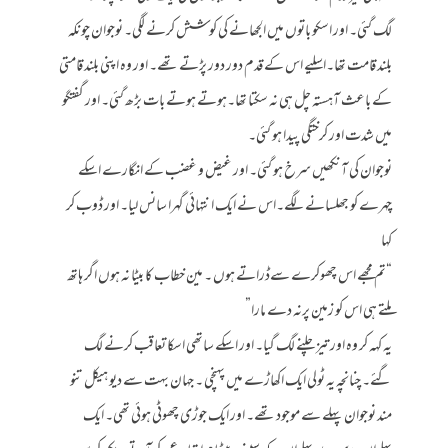
لگ گئی۔ اور اسکو باتوں میں الجھانے کی کوشش کرنے لگی۔ نوجوان چونکہ
بلند قامت تھا۔اسلیے اس کے قدم دور دور پڑتے تھے۔ اور وہ اپنی بلند قامتی
کے باعث آہستہ چل ہی نہ سکتا تھا۔ہوتے ہوتے بات بڑھ گئی۔ اور گفتگو
میں شدت اور کرختگی پیدا ہو گئی۔
نوجوان کی آنکھیں سرخ ہو گئی۔ اور غیض و غضب کے انگارے اسکے
چہرے کو جھلسانے لگے۔اس نے ایک انتہائی گہرا سانس لیا۔ اور ڈوب کر
کہا
“تم مجھے اس چھوکرے سےڈراتے ہوں ۔ مین خطاب کا بیٹا نہ ہوں اگر ہاتھ
ملتے ہی اس کو زمین پرنہ دے مارا”
یہ کہہ کر وہ اور تیز چلنے لگ گیا۔ اور اسکے ساتھی اسکا تعاقب کرنے لگ
گئے۔ چنانچہ یہ ٹولی ایک اکھاڑے میں پہنچی ۔ جہان بہت سے دیو ہیکل تنو
مند نوجوان پہلے سے موجود تھے۔ اور ایک جوڑی چھوٹی ہوئی تھی۔ ایک