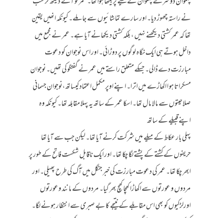
پہلوان دوسرے پہلوان کے سینے پر بیٹھا ہوا تھا۔ عمر کو آتے دیکھ کر سب
نے راستہ چھوڑ دیا۔ اور سارے تماشائیوں سے جا ملے۔ کیونکہ انھیں یقین
تھا کہ عمر کشتی دیکھنے نہیں ، بلکہ کشتی دیکھانے آیا ہے۔ عمر نے مجمع میں
داخل ہوتے ہی ایک نگاہ لوگوں پر دوڑائی۔ اور اس نوجوان کو دعوت
مبارزت دے ڈالی۔ جسکے متعلق راستے میں عمر نے گفتگو کی تھیں۔ نوجوان
مسکراتا ہو ا اکھاڑے میں اتر ا۔ اپنے اوپر مکمل اعتمادکیساتھ،نوجوان جسمانی
صلاحیتوں سے مالا مال تھا۔ اسکا عمر کے ساتھ یہ پہلا مقابلہ تھا۔ کیونکہ وہ
اپنے قبیلے کے ساتھ
پہلی بار عکاط کے میلے میں شرکت کرنے آیا تھا۔ لیکن جب سے آیا تھا
حریفوں کے کشتے کے پشتے لگا چکا تھا۔ اور ایک ناقابل شکست فاتح کے طور پر
ابھر چکا تھا۔ عمر کی دعوت مبارزت کی خبر جنگل میں آگ کی طرح پھیلی۔ اور
مردوں و عورتوں سے اکھاڑا کھچا کھچ بھر گیا۔ مردوں کے مانند وعورتوں
اورلڑکیوں کو بھی اس مقابلے کے نتیجے کا بے صبری سے انتظار ہونے لگا۔