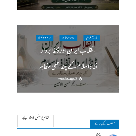
تاریخ / جغرافیہ
تہذیبی مطالعات
سیاست واقتصاد
انقلاب ایران اور ڈنڈا بردار
نفاذ اسلام کے چند عملی مظاہر
2 weeks ago
تمام پوسٹس ملاحظہ کیجے
مصنف کے بارے