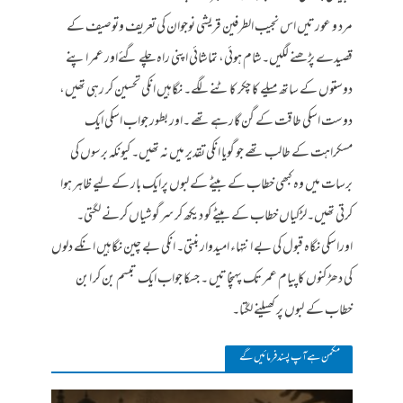
مرد و عورتیں اس نجیب الطرفین قریشی نوجوان کی تعریف وتوصیف کے
قصیدے پڑھنے لگیں۔شام ہوئی، تماشائی اپنی راہ چلے گئےاور عمر اپنے
دوستوں کے ساتھ میلے کا چکر کاٹنے لگے۔ نگاہیں انکی تحسین کر رہی تھیں،
دوست اسکی طاقت کے گن گارہے تھے ۔اور بطور جواب اسکی ایک
مسکراہت کے طالب تھے جو گویا انکی تقدیر میں نہ تھیں۔ کیونکہ برسوں کی
برسات میں وہ کبھی خطاب کے بیٹے کے لبوں پرایک بار کے لیے ظاہر ہوا
کرتی تھیں۔لڑکیاں خطاب کے بیٹے کو دیکھ کر سرگوشیاں کرنے لگتی۔
اوراسکی نگاہ قبول کی بے انتہاء امیدوار بنتی۔ انکی بے چین نگاہیں انکے دلوں
کی دھڑکنوں کاپیام عمر تک پہنچاتیں ۔ جسکا جواب ایک تبسم بن کر ابن
خطاب کے لبوں پر کھیلنے لگتا۔
مکمن ہےآپ پسند فرمائیں گے