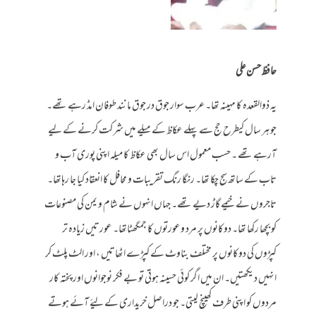
حافظ حسن علی
یہ ذوالقعدہ کا مہینہ تھا۔ عرب سوار جوق در جوق مانند طوفان امڈ رہے تھے۔
جو ہر سال کیطرح حج سے پہلے عکاظ کے میلے میں شرکت کرنے کے لیے
آرہے تھے ۔ حسب معمول اس سال بھی عکاظ کا میلہ اپنی پوری آب و
تاب کے ساتھ سج چکا تھا۔ رنگا رنگ تقریبات و محافل کا انعقاد کیا جا رہاتھا۔
تاجروں نے خیمے گاڑ دیے تھے۔ جہاں انہوں نے شام و یمن کی مصنوعات
کو بچھا رکھا تھا۔ دوکانوں پر مرد وعورتوں کا جمگھٹاتھا۔ عورتیں زیادہ تر
کپڑوں کی دوکانوں پر مختلف بناوٹ کے کپڑے اٹھاتیں ، اور الٹ پلٹ کر
انہیں دیکھتیں۔ ان میں اگر کوئی حسینہ ہوتی تو بے فکر نوجوانوں اور پختہ کار
مردوں کو اپنی طرف کھینچ لیتی۔ جو دراصل خریداری کے لیۓ آئے ہوتے