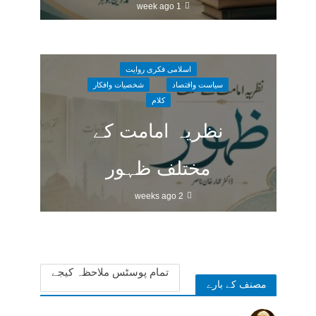
1 week ago
اسلامی فکری روایت
سیاست واقتصاد
شخصیات وافکار
کلام
نظریہ امامت کے
مختلف ظہور
2 weeks ago
تمام پوسٹس ملاحظہ کیجے
مصنف کے بارے