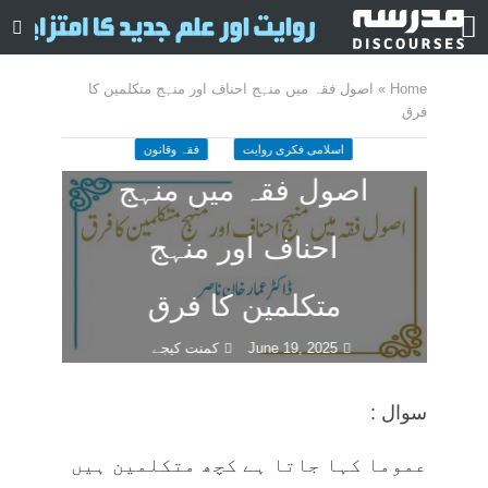
Home
»
اصول فقہ میں منہج احناف اور منہج متکلمین کا
فرق
اسلامی فکری روایت
فقہ وقانون
اصول فقہ میں منہج
احناف اور منہج
متکلمین کا فرق
June 19, 2025
کمنت کیجے
10 منٹ چاہیں
سوال :
عموما کہا جاتا ہے کچھ متکلمین ہیں