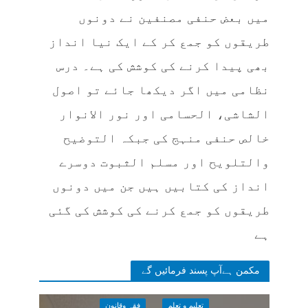
میں بعض حنفی مصنفین نے دونوں
طریقوں کو جمع کر کے ایک نیا انداز
بھی پیدا کرنے کی کوشش کی ہے۔ درس
نظامی میں اگر دیکھا جائے تو اصول
الشاشی، الحسامی اور نور الانوار
خالص حنفی منہج کی جبکہ التوضیح
والتلویح اور مسلم الثبوت دوسرے
انداز کی کتابیں ہیں جن میں دونوں
طریقوں کو جمع کرنے کی کوشش کی گئی
ہے
مکمن ہےآپ پسند فرمائیں گے
تعلیم و تعلم
فقہ وقانون