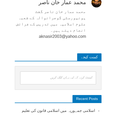
محمد عمار خان ناصر
محمد عمار خان ناصر گفٹ
یونیورسٹی گوجرانوالہ کے شعبہ
علوم اسلامیہ میں تدریس کے فرائض
انجام دیتے ہیں۔
aknasir2003@yahoo.com
کمنت کیجے
کمنٹ کرنے کے لیے یہاں کلک کریں
Recent Posts
اسلامی جمہوریہ میں اسلامی قانون کی تعلیم