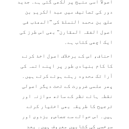
اصولاً‌ اسی منہج پر لکھی گئی ہے۔ جدید
دور کی تصانیف میں عبد الكريم بن
علي بن محمد النملة کی ’’المھذب فی
اصول الفقہ المقارن’’ بھی اس طرز کی
ایک اچھی کتاب ہے۔
احناف، اس کے برخلاف اصول اخذ کرنے
کا کام بنیادی طور پر اپنے ائمہ کی
آرا تک محدود رہتے ہوئے کرتے ہیں۔
پھر علمی ضرورت کے تحت دیگر اصولی
نقطہ ہائے نظر کے ساتھ موازنہ اور
ترجیح کا طریقہ بھی اختیار کرتے
ہیں۔ اس حوالے سے جصاص، بزدوی اور
سرخسی کی کتابیں معروف ہیں۔ بعد