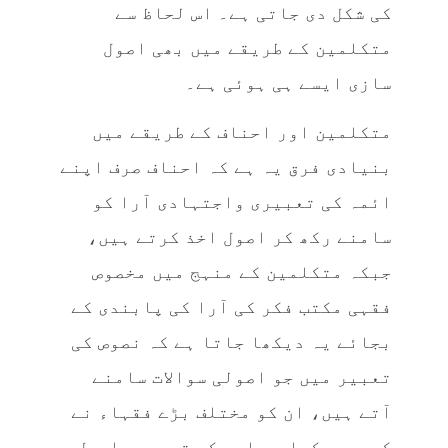
کی شکل دی جاتی ہے۔ اس لحاظ سے
متکلمین کے طریقے میں بھی اصول
سازی ایسے ہی ہوئی ہے۔
متکلمین اور احناف کے طریقے میں
بنیادی فرق یہ ہے کہ احناف صرف اپنے
ائمہ کی تعبیری واجتہادی آرا کو
سامنے رکھ کر اصول اخذ کرتے ہیں،
جبکہ متکلمین کے منہج میں مخصوص
فقہی مکتب فکر کی آرا کی پابندی کے
بجائے یہ دیکھا جاتا ہے کہ نصوص کی
تعبیر میں جو اصولی سوالات سامنے
آتے ہیں، ان کو مختلف بڑے فقہاء نے
کیسے دیکھا ہے اور کس تعبیری اصول