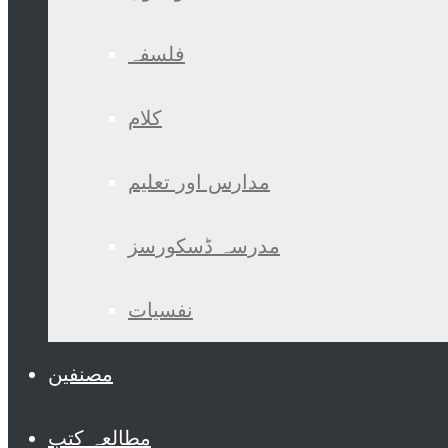
فلسفہ
کلام
مدارس اور تعلیم
مدرسہ ڈسکورسز
نفسیات
مصنفین
مطالعہ کتب