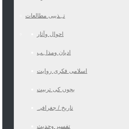
تہذیبی مطالعات
احوال وآثار
ادیان ومذاہب
اسلامی فکری روایت
بچوں کی تربیت
تاریخ / جغرافیہ
تفسیر وحدیث