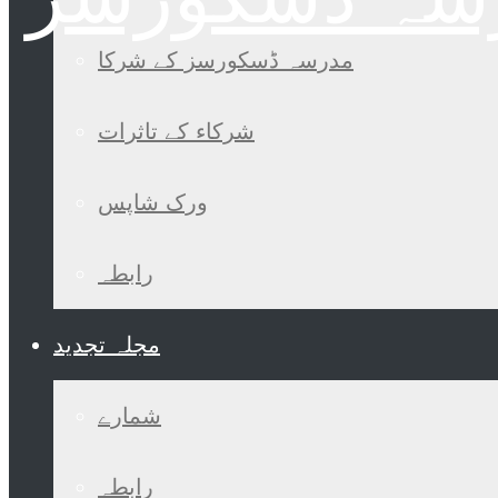
مدرسہ ڈسکورسز کے شرکا
شرکاء کے تاثرات
ورک شاپس
رابطہ
مجلہ تجدید
شمارے
رابطہ