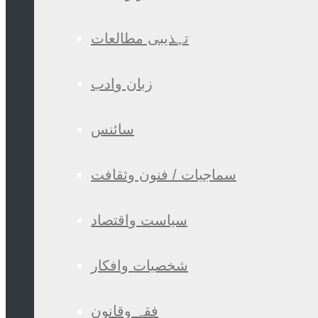
تہذیبی مطالعات
زبان وادب
سائنس
سماجیات / فنون وثقافت
سیاست واقتصاد
شخصیات وافکار
فقہ وقانون