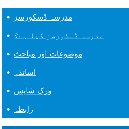
مدرسہ ڈسکورسز
مدرسہ ڈسکورسز کیا ہے؟
موضوعات اور مباحث
اساتذہ
ورک شاپس
رابطہ