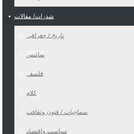
شذرات/ مقالات
تاریخ / جغرافیہ
سائنس
فلسفہ
کلام
سماجیات / فنون وثقافت
سیاست واقتصاد