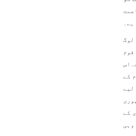
اصمت
 ہے۔
لوگ
قوم
۔اس
م کے
لیے
وری
ی کے
وہی