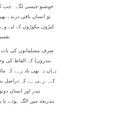
خوشبو جیسی لگے۔ جب کوئی
تو انسان باقی درندے بھی
کیڑوں مکوڑوں کے لیے وہی
نفسیا
صرف مسلمانوں کی بات کریں 
بندروں) کے الفاظ کی و
یہاں یہ بھی یاد رہے کہ ماڈ
کہہ رہی ہے کہ دراصل بندر
بندر اور انسان دونو
بندربعد میں الگ ہوئے، یا ی