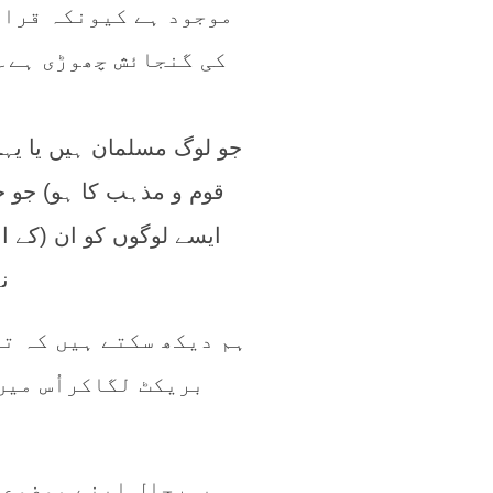
موجود ہے کیونکہ قران
کی گنجائش چھوڑی ہے۔م
قوم و مذہب کا ہو) جو خدا
ایسے لوگوں کو ان (کے اع
ن
ہم دیکھ سکتے ہیں کہ ت
بریکٹ لگاکراُس میں 
بہرحال اپنے موضوع ک