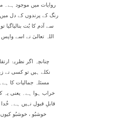
روایات میں موجود ہے۔ م
رنگ کے پرندوں کے دل می
سے آدم کا بُت بنالیاگیا
اللہ تعالیٰ نے اسے واپس 
چنانچہ اگر نظریۂ ارتق
نکلے ہیں تو کسی نے زیا
مسئلہ جمالیات کا ہے۔ 
خراب ہوا ہے۔ یعنی یہ کہ
قابلِ قبول نہیں ہے۔ خُدا
خوشبُو ، خوشبُو کیوں 