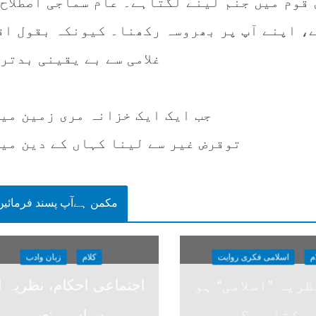
قوم میں جنم لینے لگتاہے۔ عام سماجی اصطلاح 
، اپنے آپ پر بھروسہ رکھنا۔ کیونکہ بقول اق
غلامی سے بے یقینی بدتر
جب ایک ایک خزانہ مری زمین میں
توقرض غیر سے لینا کہاں کے دین میں
مکمن ہےآپ پسند فرمائیں
م
اسلامی فکری روایت
کلام
زبان وادب
ریہ ”اسلامی“ ہو
اجتماعی احکام، نظریہ ا
سکتا ہے؟
سیاسی تعبیر