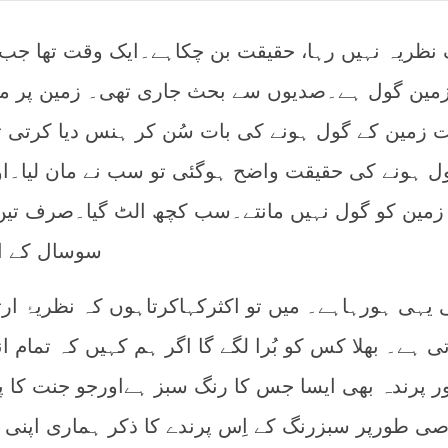
ک نظریہ نہیں رہا، حقیقت بن چکاہے۔ایک وقت تھا جب
ہ زمین گول ہے۔صدیوں سے بحث جاری تھی۔ زمین پر م
ت زمین کے گول ہونے کی بات سُن کر ہنس دیا کرتی 
ل ہونے کی حقیقت واضح ہوگئی تو سب نے مان لیا۔اور
 زمین کو گول نہیں مانتے۔سب کچھ الٹ گیا۔صرف تین
سوسال کے ا
ی یہی ہورہاہے۔ میں تو اکثرکہاکرتاہوں کہ نظریۂ ارتق
تی ہے۔ بھلا کس کو بُرا لگے گا اگر ہم کہیں کہ تمام ا
ور پرندہ بھی ایسا جس کا رنگ سبز ہےاورجو جنت کا پ
ی طورپر سبزرنگ کے اِس پرندے کا ذکر ہماری اپنی