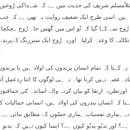
ثلاًمسلم شریف کی حدیث میں ہے کہ شہداکی رُوحیں
ں ہیں۔اسی طرح ایک ضعیف روایت یہ بھی ہے کہ جب
 تو رُوح سے کہا گیا کہ تُو اس میں گھس جا۔ رُوح ہچکچائ
نکالنے کا وعدہ کرلیا۔ اوریہ رُوح ایک سبزرنگ کےپرندے
ت
ا یہ کہتا کہ تمام انسان پرندوں کی اولاد ہیں یا پرندو
دہ غصہ نہیں کرنا تھا۔ نہ ہی لوگوں کا اتنا ردعمل آتا
اورنظریۂ ارتقا کو بیان کرنے والے اساتذہ کی حماقتو
نا کہ انسان بندروں کی اولاد ہیں، انسانی جمالیات کے
 نے ہماری نفسیات ہماری حسّوں کے مطابق بنائی ہے۔ م
ہے؟ اور بدبُو بدبُو کیوں ہے؟ ایسا کیوں نہیں کہ بدبو 