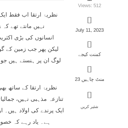
Views:
512
نظریۂ ارتقا اب فقط ای
نہیں مانتے تھے ک
July 11, 2023
انسانوں کی بڑی اکثری
لیکن پھر جب زمین کے گو
کمنت کیجے
لوگ ان پر ہنستے ہیں جو
23 منٹ چاہیں
نظریۂ ارتقا کے ساتھ بھ
تنازعہ مذہبی نہیں، جمالیا
شئیر کریں
ایک پرندے کی اولاد ہیں۔ ا
ہے۔ یاد رہے کہ خصوص