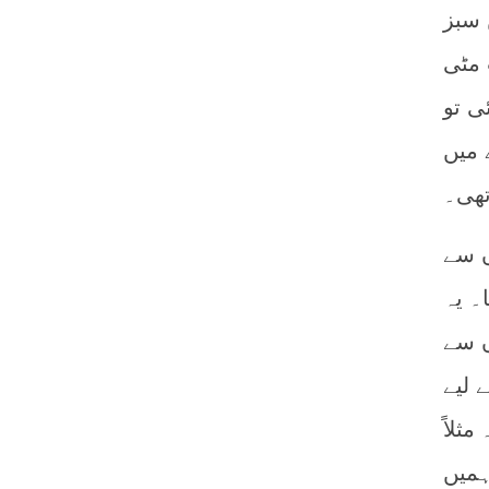
 سبز
 مٹی
ی تو
 میں
ھی۔
ں سے
۔ یہ
ں سے
 لیے
ثلاً
ہمیں