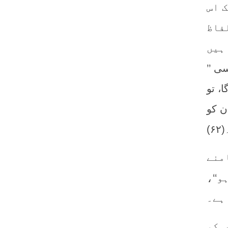
 اس
فاظ
’’ جو لوگ مسلمان ہیں یا یہودی یا عیسائی یا ستارہ پرست، (یعنی کوئی شخص کسی
، تو
ن کو
)
منے
و‘‘،
ہے۔
 کو