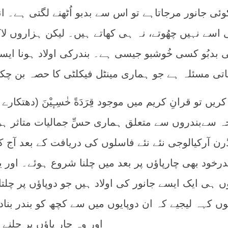
 جانور مرجاتاہے تو اس سے بدبو اُٹھنے لگتی ہے۔ ا
 اسے نہیں چھُوتے، نہ ہی کھاتے ہیں۔ لیکن ہزاروں لا
 بدبُو کسی خُوشبو جیسی ہے۔ بندرکی اولاد ہونا ایس
تی مسئلہ ہے جو ہماری مینٹل فیکلٹی کا حصہ بن چک
تو قرانِ کریم میں موجود قِرَدَةً خٰسِـٕیْنَ (دھتکارے 
جہ سےبندروں سے متعلق ہماری حسِّ جمالیات متاثر ہ
رن آرکیالوجی نئے نئے فاسلوں کی دریافت کے بعد آج ک
خود بھی چارپاؤں پر بعد میں چلنا شروع ہوئے۔ اور ی
ں ہی ایک ایسے جانور کی اولاد ہیں جو دوپاؤں پر چلتا 
وں کہہ لیجیے کہ ان دوپایوں میں سے کچھ کو بندر بنادیا
اور وہ چار پاؤں پر چلنے 