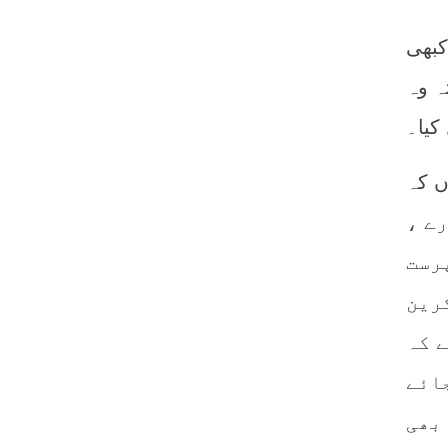
کبھی
ہ وہ
کیا۔
رے ،
رست
رین
 کہ
ائے
بھی