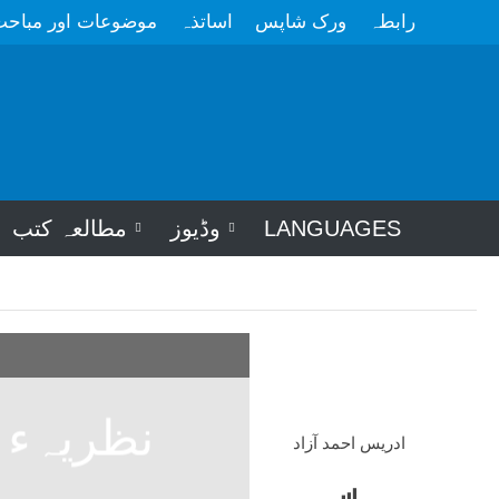
رابطہ
ورک شاپس
اساتذہ
موضوعات اور مباح
LANGUAGES
وڈیوز
مطالعہ کتب
نظریہء ا
ادریس احمد آزاد