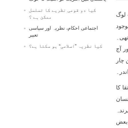
کیا دو قومی نظریے کا تسلسل
 لوگ
ممکن ہے ؟
وجود
اجتماعی احکام، نظریہ اور سیاسی
تعبیر
تھی۔
کیا نظریہ ”اسلامی“ ہو سکتا ہے؟
 آج
 چار
ندر۔
ا کا
نسان
رندہ
 بعض