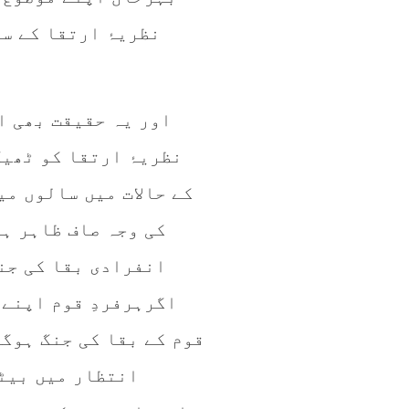
نظریۂ ارتقا کے س
اور یہ حقیقت بھی ا
نظریۂ ارتقا کو ٹھی
کے حالات میں سالوں م
کی وجہ صاف ظاہر ہے
انفرادی بقا کی جن
اگرہرفردِ قوم اپنے 
قوم کے بقا کی جنگ ہوگی
انتظار میں بیٹ