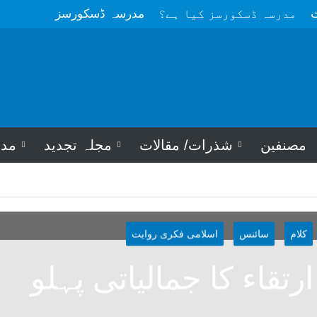
ث
مدرسہ ڈسکورسز کیا ہے؟
مدرسہ ڈسکورسز
مصنفین
شذرات/ مقالات
مجلہ تجدید
مد
کلام
سائنس
اسلامی فکری روایت
رتقاء کا جمالیاتی پہلو