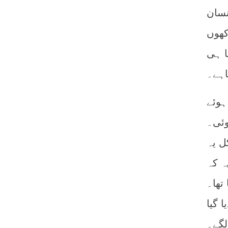
نسان
کھوں
ا ہی
اہے۔
ہوئے
وئی۔
ل یہ
ہ کہ
تھا۔
 گیا
لگے۔