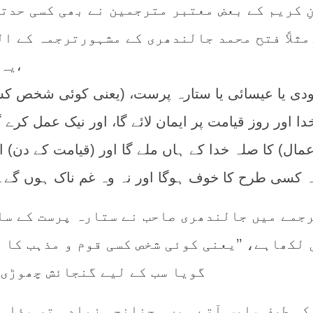
ِ کریم کے بعض معتبر مترجمین نے بھی کسی حدتک
ثلاً فتح محمد جالندھری کے مشہورترجمہ کے ال
یہ ہیں،
 اور روز قیامت پر ایمان لائے گا، اور نیک عمل کرے گا
مال) کا صلہ خدا کے ہاں ملے گا اور (قیامت کے دن) ا
ہ کسی طرح کا خوف ہوگا اور نہ وہ غم ناک ہوں گے۔(۶۲
رجمے میں جالندھری صاحب نے ستارہ پرست کے سا
لکھاہے، ’’یعنی کوئی شخص کسی قوم و مذہب کا ہ
گویا سب کے لیے گنجائش چھوڑی 
ی طرف واپس آتے ہیں۔ چنانچہ زیادہ تر مذاہب