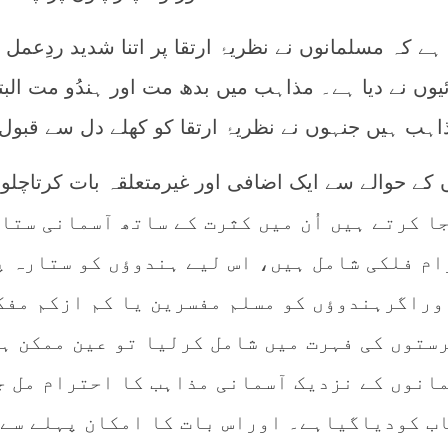
ے کہ مسلمانوں نے نظریۂ ارتقا پر اتنا شدید ردِعمل 
ئیوں نے دیا ہے۔ مذاہب میں بدھ مت اور ہندُو مت البت
اہب ہیں جنہوں نے نظریۂ ارتقا کو کھلے دل سے قبول 
جا کرتے ہیں اُن میں کثرت کے ساتھ آسمانی ستا
ام فلکی شامل ہیں، اس لیے ہندوؤں کو ستارہ پ
وراگرہندوؤں کو مسلم مفسرین یا کم ازکم مفک
ستوں کی فہرت میں شامل کرلیا تو عین ممکن ہے
انوں کے نزدیک آسمانی مذاہب کا احترام مل ج
اب کودیاگیاہے۔ اوراس بات کا امکان پہلے سے 