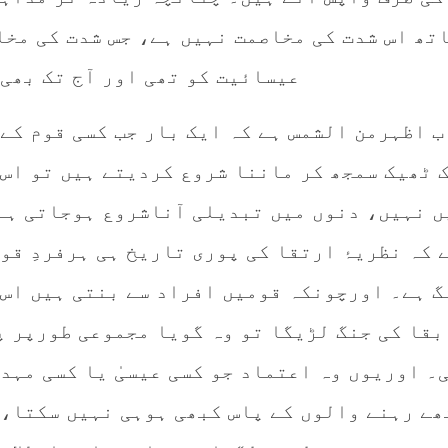
اتھ اس شدت کی مخاصمت نہیں ہے، جس شدت کی مخ
عیسائیت کو تھی اور آج تک بھی
ب اظہرمن الشمس ہے کہ ایک بار جب کسی قوم کے 
ک ٹھیک سمجھ کر ماننا شروع کردیتے ہیں تو اس 
یں نہیں، دنوں میں تبدیلی آناشروع ہوجاتی ہے
 کہ نظریۂ ارتقا کی پوری تاریخ ہی ہرفردِ قو
گ ہے۔ اورچونکہ قومیں افراد سے بنتی ہیں اس 
بقا کی جنگ لڑیگا تو وہ گویا مجموعی طورپر پ
۔ اوریوں وہ اعتماد جو کسی عیسیٰ یا کسی مہد
ھے رہنے والوں کے پاس کبھی ہوہی نہیں سکتا، 