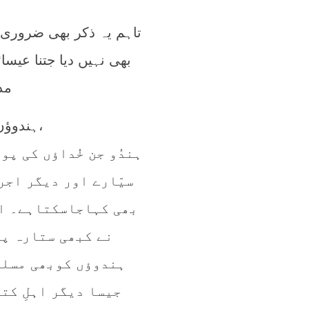
تاہم یہ ذکر بھی ضروری ہ
بھی نہیں دیا جتنا عیسا
مذ
ہندوؤں کے حوالے سے ایک اضافی اور غیرمتعلقہ بات کرتاچلوں کہ،
ہندُو جن خُداؤں کی پو
سیّارے اور دیگر اجر
بھی کہاجاسکتاہے۔ ا
نے کبھی ستارہ پر
ہندوؤں کوبھی مسلم
جیسا دیگر اہلِ کت