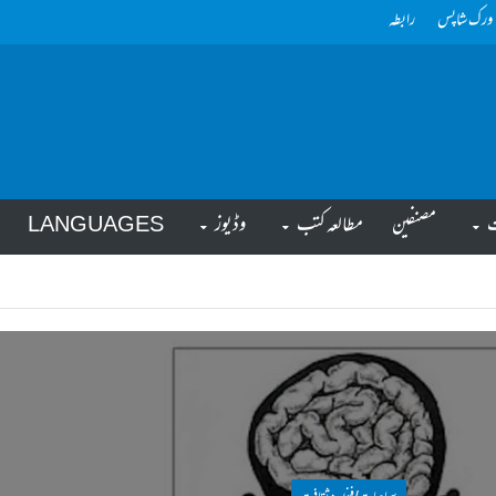
ورک شاپس
رابطہ
ت
مصنفین
مطالعہ کتب
وڈیوز
LANGUAGES