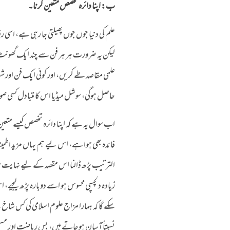
ب: اپنا دائرہ تخصص متعین کرنا۔
علم کی دنیا جوں جوں پھیلتی جا رہی ہے، اسی
لیکن یہ ضرورت ہر ہر فن سے چند ایک گھونٹ
علمی مقاصد طے کریں، اور کوئی ایک فن اور ش
حاصل ہوگی، سوشل میڈیا اس کا متبادل کسی صو
اب سوال یہ ہے کہ اپنا دائرہ تخصص کیسے متعین
فائدہ بھی ہوا ہے، اس لیے ہم یہاں مزید اطمین
الترتیب پڑھ ڈالنا اس مقصد کے لیے نہایت 
زیادہ دلچسپی محسوس ہو اسے دوبارہ پڑھ لیجیے، 
سکے گا کہ ہمارا مزاج علوم اسلامی کی کس شا
نسبتاً آسان ہوجاتے ہیں، بس ریاضت اور مسلسل