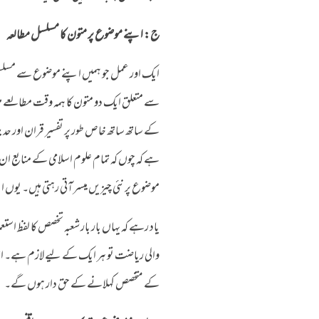
ج: اپنے موضوع پر متون کا مسلسل مطالعہ
ایک اور عمل جو ہمیں اپنے موضوع سے مسلسل م
سے متعلق ایک دو متون کا ہمہ وقت مطالعے میں 
کے ساتھ ساتھ خاص طور پر تفسیر قران اور حدیث 
ہے کہ چوں کہ تمام علوم اسلامی کے منابع ا
موضوع پر نئی چیزیں میسر آتی رہتی ہیں۔ ی
یاد رہے کہ یہاں بار بار شعبہ تخصص کا لفظ 
والی ریاضت تو ہر ایک کے لیے لازم ہے۔ اس 
کے متخصص کہلانے کے حق دار ہوں گے۔