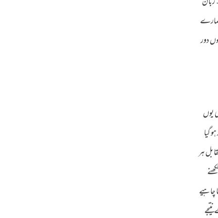
۔ زبان
 ہمارے
وں دور
کی یوں
و گیا
قابل ہر
کھنے
ا چاہیے
تیجے