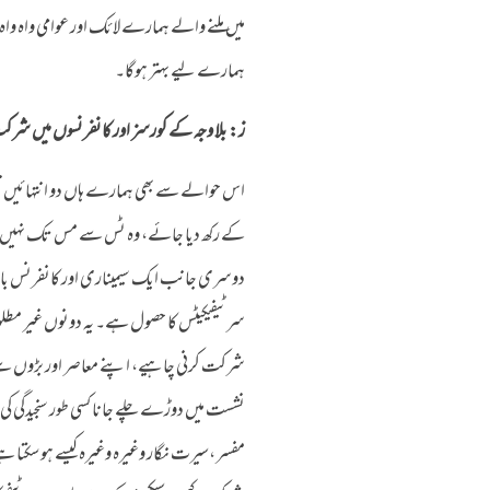
میں ملنے والے ہمارے لائک اور عوامی واہ وا
ہمارے لیے بہتر ہوگا۔
ز: بلا وجہ کے کورسز اور کانفرنسوں میں شر
اس حوالے سے بھی ہمارے ہاں دو انتہائیں نظ
کے رکھ دیا جائے، وہ ٹس سے مس تک نہیں ہو گ
دوسری جانب ایک سیمیناری اور کانفرنس باز طب
سرٹیفیکیٹس کا حصول ہے۔ یہ دونوں غیر مطلو
شرکت کرنی چاہیے، اپنے معاصر اور بڑوں سے یکس
نشست میں دوڑے چلے جانا کسی طور سنجیدگی ک
مفسر ،سیرت نگار وغیرہ وغیرہ کیسے ہو سکتا ہ