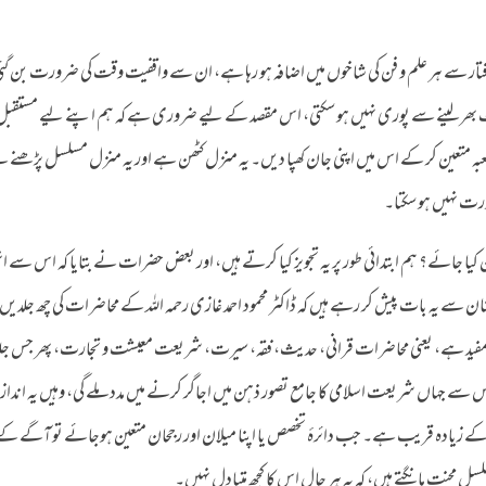
 رفتار سے ہر علم و فن کی شاخوں میں اضافہ ہو رہا ہے، ان سے واقفیت وقت کی ضرورت بن گ
 بھر لینے سے پوری نہیں ہو سکتی، اس مقصد کے لیے ضروری ہے کہ ہم اپنے لیے مستقب
عبہ متعین کر کے اس میں اپنی جان کھپا دیں۔ یہ منزل کٹھن ہے اور یہ منزل مسلسل پڑھنے 
رت نہیں ہو سکتا۔
 کیا جائے؟ ہم ابتدائی طور پر یہ تجویز کیا کرتے ہیں، اور بعض حضرات نے بتایا کہ اس سے ا
ان سے یہ بات پیش کر رہے ہیں کہ ڈاکٹر محمود احمد غازی رحمہ اللہ کے محاضرات کی چھ جلدیں 
مفید ہے، یعنی محاضرات قرانی، حدیث، فقہ، سیرت، شریعت معیشت و تجارت، پھر جس جلد
اس سے جہاں شریعت اسلامی کا جامع تصور ذہن میں اجاگر کرنے میں مدد ملے گی، وہیں یہ اندازہ
خ کے زیادہ قریب ہے۔ جب دائرۂ تخصص یا اپنا میلان اور رجحان متعین ہوجائے تو آگے ک
 محنت مانگتے ہیں، کہ بہ ہر حال اس کا کچھ متبادل نہیں۔