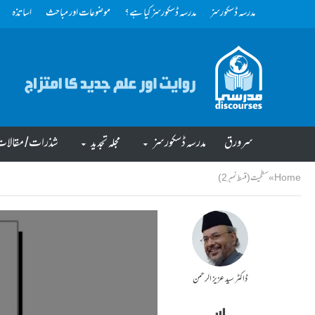
مدرسہ ڈسکورسز
مدرسہ ڈسکورسز کیا ہے؟
موضوعات اور مباحث
اساتذہ
سرورق
مدرسہ ڈسکورسز
مجلہ تجدید
شذرات/ مقالا
Home
»
سطحیت (قسط نمبر2)
ڈاکٹر سید عزیز الرحمن