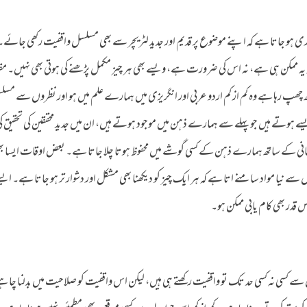
 ہو جاتا ہے کہ اپنے موضوع پر قدیم اور جدید لٹریچر سے بھی مسلسل واقفیت رکھی جائے۔
 نہ یہ ممکن ہی ہے، نہ اس کی ضرورت ہے، ویسے بھی ہر چیز مکمل پڑھنے کی ہوتی بھی نہیں۔ م
چھ چھپ رہا ہے وہ کم از کم اردو عربی اور انگریزی میں ہمارے علم میں ہو اور نظروں سے مس
ہوتے ہیں جو پہلے سے ہمارے ذہن میں موجود ہوتے ہیں، ان میں جدید محققین کی تحقیق کی
سانی کے ساتھ ہمارے ذہن کے کسی گوشے میں محفوظ ہوتا چلا جاتا ہے۔ بعض اوقات ایسا بھ
سے نیا مواد سامنے اتا ہے کہ ہر ایک چیز کو دیکھنا بھی مشکل اور دشوار تر ہو جاتا ہے۔ ایس
قدر بھی کام یابی ممکن ہو۔
ے کسی نہ کسی حد تک تو واقفیت رکھتے ہی ہیں، لیکن اس واقفیت کو صلاحیت میں بدلنا چاہی