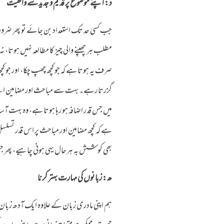
د: اپنے موضوع پر قدیم و جدید سے واقفیت
جب کسی حد تک استعداد بن جائے تو پھر ضروری
مطلب ہر چھپنے والی چیز کا مطالعہ نہیں ہوتا،
صرف یہ ہوتا ہے کہ جو کچھ چھپ چکا، اور جو ک
گزرتا رہے۔ بہت سے مباحث اور مضامین ایسے 
میں جس قدر اضافہ ہو رہا ہوتا ہے، وہ بہت آ
ہے کہ کچھ مضامین اور مباحث پر اس قدر تسلسل 
بھی کوشش بہ ہرحال یہی ہونی چاہیے، پھر جس 
ھ: زبانوں کی مہارت بہتر کرنا
ہم اپنی مادری زبان کے علاوہ ایک آدھ زبان س