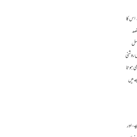
 اس کا
قصد
لسل
 روشنی
ی ہوتا
ے میں
ے، اور