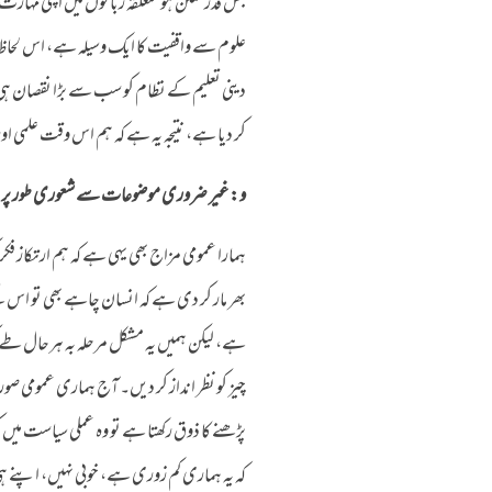
جس قدر ممکن ہو متعلقہ زبانوں میں اپنی مہارت
علوم سے واقفیت کا ایک وسیلہ ہے، اس لحا
دینی تعلیم کے نظام کو سب سے بڑا نقصان ہ
کر دیا ہے، نتیجہ یہ ہے کہ ہم اس وقت علمی اور
و: غیر ضروری موضوعات سے شعوری طور پر پ
ہمارا عمومی مزاج بھی یہی ہے کہ ہم ارتکاز فکر
بھر مار کر دی ہے کہ انسان چاہے بھی تو اس 
ہے، لیکن ہمیں یہ مشکل مرحلہ بہ ہرحال طے 
چیز کو نظر انداز کر دیں۔ آج ہماری عمومی صور
پڑھنے کا ذوق رکھتا ہے تو وہ عملی سیاست میں 
کہ یہ ہماری کم زوری ہے، خوبی نہیں، اپنے 