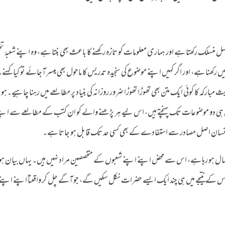
نسلک رکھتا ہے اور ہماری معلومات کو تازہ رکھنے کا باعث بھی بنتا ہے، وہ اپنے شعبۂ
رکھنا ہے، اور اگر کہیں اپنے موضوع کی سنجیدہ تدریس کا ماحول بھی میسر آجائے تو کیا کہن
مبارکہ کا کوئی ایک متن بھی تھوڑا تھوڑا ضرور روزانہ کی بنیاد پر مطالعے میں رہنا چاہیے۔ہوتا
ن ہی دو موضوعات تک پہنچتے ہیں، اس لیے ہر پڑھنے والے کو ان کتب کے مطالعے سے اپن
وں انسان اصل مصادر سے استفادے کے بھی کسی حد تک قابل ہو جاتا ہے۔
استعمال ہو رہا ہے، اس سے محض اپنے اپنے شعبوں کے متخصصین مراد نہیں ہیں۔ یہاں بیان 
کے نتیجے میں ہی چند ایک ایسے حضرات نکل سکیں گے، جو آگے چل کر واقعتاً اپنے اپنے