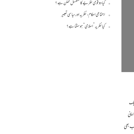
کیا دو قومی نظریے کا تسلسل ممکن ہے ؟
اجتماعی احکام، نظریہ اور سیاسی تعبیر
کیا نظریہ ”اسلامی“ ہو سکتا ہے؟
ایک
پنی
ب بھی