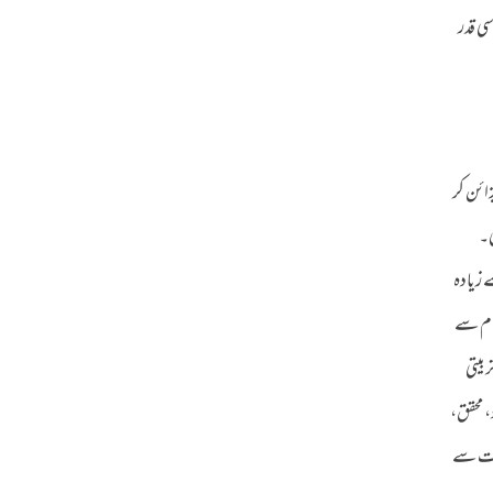
ی قدر
ائن کر
ی۔
 زیادہ
مام سے
بیتی
 محقق،
نیت سے