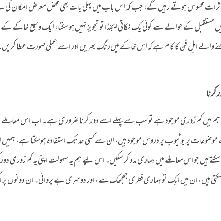
ثرات محسوس ہوتے رہیں گے، جب کہ اس باب میں پہلی بات بھی محض معرض امکان کی ہے 
میں مستقبل کے حوالے سے کوئی یک نکاتی ایجنڈا تو تجویز نہیں ہو سکتا، ایک وسیع خاکے ک
 والے اہل فن کا کام ہے کہ اس خاکے میں رنگ بھریں اور اسے عملی صورت عطا کریں۔ 
 کرنا
ے ہم میں کم زوری موجود ہے تو سب سے پہلے اسے دور کرنا ضروری ہے۔ اب اس معاملے م
سے موضوعات پر یوٹیوب پر دروس موجود ہیں، ان سے کسی حد تک استفادہ ہوسکتا ہے، ہمیں 
سکتے ہیں جواس معاملے میں ہماری مدد کر سکیں۔ اس لیے ہم یہ سہولت اپنی یہ کم زوری دور 
کتی ہیں، ان میں ایک تو ہماری فطری جھجھک ہے، اور دوسری بے پروائی۔ ان دونوں پر اگر 