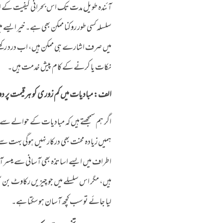
آئندہ طویل مدت تک اس بحرانی کیفیت کے ا
سلسلہ کسی طور روکنا ممکن بھی ہے۔ خیر ایسے 
میں صرف اشارے ہی ممکن ہیں، اب درد رکھنے
نکات یا کرنے کے کام پیش خدمت ہیں۔
الف: مبادیات میں کم زوری کو ہر قیمت پر دور
اگر ہم سمجھتے ہیں کہ مبادیات کے حوالے س
ہمیں زیادہ محنت بھی درکار نہیں ہوگی بہت 
اطراف میں ایسے اساتذہ بھی آسانی سے میسر آ 
ہیں، مگر اس سلسلے میں جو چیزیں رکاوٹ بن س
لیا جائے تو سب کچھ آسان ہو سکتا ہے۔