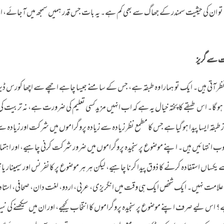
ہ تو ان کی حیثیت سمندر کے جھاگ سے بھی کم ہے۔ یہ بات جس قدر ہمیں سمجھ میں آجائے، اس
کت سے گریز
ر آتی ہیں۔ ایک تو ہمارا وہ طبقہ ہے، جس کے سامنے جیسا چاہے اچھے سے اچھا کورس ڈیز
ا۔ اس طبقے کا پختہ خیال یہ ہے کہ اب انہیں مزید کسی تعلیم کی ضرورت ہے، نہ تربیت ک
قہ ایسا پیدا ہو گیا ہے جس کا مطمع نظر زیادہ سے زیادہ پروگراموں میں شرکت اور زیادہ سے
ب انتہائیں ہیں۔ اپنے موضوع پر سنجیدہ پروگراموں میں ضرور شرکت کرنی چاہیے، اور اہت
اں استفادہ کرنے کا ذوق پیدا کرنا چاہیے، لیکن ہر ہر موضوع پر کانفرنس اور سیمینار یا تر
ی علامت نہیں۔ ایک شخص ایک ہی وقت میں انگریزی، عربی، اردو، لغت دان، صحافی، استاد،
ے؟ اس لیے صرف اپنے موضوع پر سنجیدہ پروگراموں کا انتخاب کیجیے، اور ان میں سیکھنے کی 