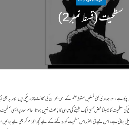
سماجیات / فنون وثقافت
سطحیت (قسط نمبر2)
کا ہے، اور ہماری کئی نسلیں سقوطِ علم کے اس بحران کی بھینٹ چڑھ چکی ہیں، پھر یہ بھی 
طحیت کا پھیلنا محض کسی ایک طبقے کی تباہی کا باعث نہیں ہوتا، عام طور پر ایسی سطحیت ا
تی ہے، اس لیے فی الفور اس سطحیت کو روکنے کے لیے کچھ اقدام کر بھی لیے جائیں ت