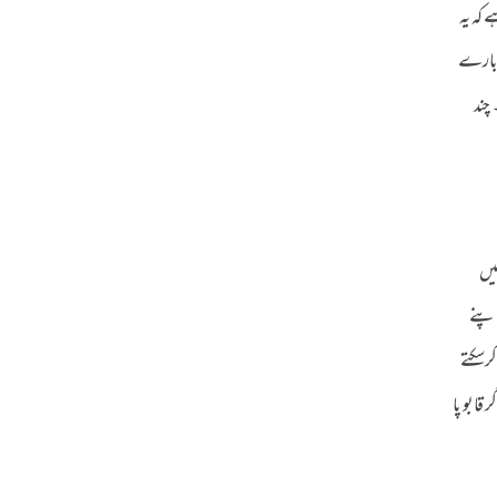
کہ یہ
ے بارے
چند
یں
اپنے
کرسکتے
قابو پا