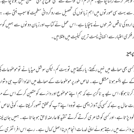
 کو بہتر کرتے رہنا چاہیے۔ کم از کم اس حوالے سے کسی موقع پر بھی مطمئن نہیں ہونا چاہیے
ظ سے بہت سی صورتوں میں اہم زبانوں کی تحصیل سے روگردانی سطحیت کا سبب بنتی ہے۔
ی اردو کی ناقص شرحوں نے پہنچایا ہے، اس عمل نے کتاب اور زبان دونوں سے ہمیں کوس
 فکری اعتبار سے انتہائی پست ترین کیفیت میں مبتلا ہیں۔
رہیز
 کسی بھی معاملے میں نہیں رکھتے، یا رکھتے ہیں تو بہت کم، لیکن سوشل میڈیا نے تو موضوعات 
کے لیے یکسو ہونا مشکل ہے۔ خاص طور پر موضوعات کے معاملے میں اخذ و انتخاب ہی دشوار ہ
کرنا ہوگا، اس لیے یہ ناگزیر ہے کہ ہم اپنے موضوع اور دائرے کو متعین کر کے اس کے م
ت حال یہ ہے کہ کسی کی آواز اچھی ہے تو وہ اپنے آپ کو محقق تصور کر لیتا ہے، کوئی خاص ل
کود پڑتا ہے، اور کسی کو شاعری کرتے کرتے تنقید کا عارضہ لاحق ہو جاتا ہے۔ ہمیں جان لین
ہی دائرے میں رہتے ہوئے اپنی خدمات انجام دینا اصل کمال ہے۔ رہے اس افرا تفری کے ن