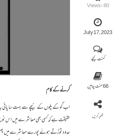
Views:
80
July 17, 2023
کمنت کیجے
66 منٹ چاہیں
کرنے کے کام
اب گو کے پلوں کے نیچے سے بہت سا پانی بہ چ
شئیر کریں
حقیقت ہے کہ کسی بھی معاشرے میں اس نوع کی س
حدود توڑتے ہوئے پورے معاشرے میں پھیل جا