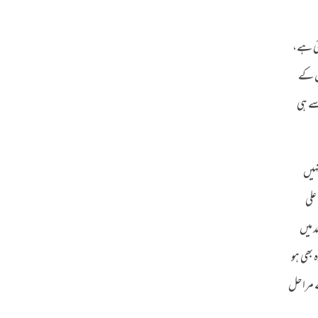
ئی ہے،
ل کے
سے ہی
نہیں
علی
 میں
 بھی ہو
ے مراحل