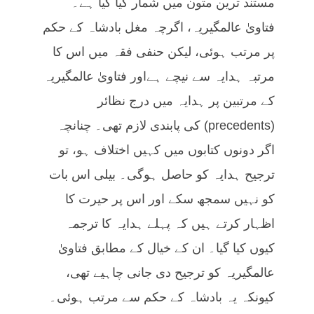
مستند ترین متون میں شمار کیا گیا ہے۔
فتاویٰ عالمگیریہ، اگرچہ مغل بادشاہ کے حکم
پر مرتب ہوئی، لیکن حنفی فقہ میں اس کا
مرتبہ ہدایہ سے نیچے ہےاور فتاویٰ عالمگیریہ
کے مرتبین پر ہدایہ میں درج نظائر
(precedents) کی پابندی لازم تھی۔ چنانچہ
اگر دونوں کتابوں میں کہیں اختلاف ہو، تو
ترجیح ہدایہ کو حاصل ہوگی۔ بیلی اس بات
کو نہیں سمجھ سکے اور اس پر حیرت کا
اظہار کرتے ہیں کہ پہلے ہدایہ کا ترجمہ
کیوں کیا گیا۔ ان کے خیال کے مطابق فتاویٰ
عالمگیریہ کو ترجیح دی جانی چاہیے تھی،
کیونکہ یہ بادشاہ کے حکم سے مرتب ہوئی۔