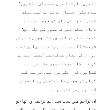
اٹھیں۔ ابتدا میں مسلمان ’قاضیوں‘
سے دیگر اختیارات تو لے لیے لیکن
شخصی امور میں ان کو فیصلے کرنے
دیا، لیکن پھر قاضیوں کی جگہ ’جج‘
تعینات کیے، اور چونکہ ججوں کے پاس
شریعت کا علم نہ ہونے کے برابر تھا،
تو ان کی معاونت کےلیے ’مفتی‘ بھرتی
کیے۔ اگلے مرحلے میں فقہ کی اہم
کتابوں کا انگریزی میں ترجمہ کیا
گیا، تو ججوں کا مفتیوں پر انحصار
کم اور پھر ختم ہوا۔
ان تراجم میں سب سے اہم ترجمہ وہ تھا جو
چارلس ہملٹن نے فقہِ حنفی کی مشہور کتاب