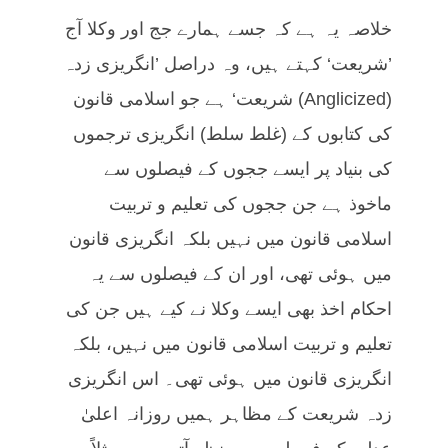
خلاصہ یہ ہے کہ جسے ہمارے جج اور وکلا آج
’شریعت‘ کہتے ہیں، وہ دراصل ’انگریزی زدہ
(Anglicized) شریعت‘ ہے جو اسلامی قانون
کی کتابوں کے (غلط سلط) انگریزی ترجموں
کی بنیاد پر ایسے ججوں کے فیصلوں سے
ماخوذ ہے جن ججوں کی تعلیم و تربیت
اسلامی قانون میں نہیں بلکہ انگریزی قانون
میں ہوئی تھی، اور ان کے فیصلوں سے یہ
احکام اخذ بھی ایسے وکلا نے کیے ہیں جن کی
تعلیم و تربیت اسلامی قانون میں نہیں، بلکہ
انگریزی قانون میں ہوئی تھی۔ اس انگریزی
زدہ شریعت کے مظاہر ہمیں روزانہ اعلیٰ