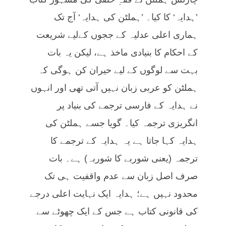
’ہدایہ‘ کا کیا۔ ’ہملٹن کی ہدایہ‘ آج تک
ہماری اعلی عدلیہ کے ججوں کےلیے شریعت
کے احکام کا بنیادی ماخذ ہے، لیکن یہ بات
بہت سے لوگوں کے لیے حیران کن ہوگی کہ
ہملٹن کو عربی زبان نہیں آتی تھی اور انہوں
نے ہدایہ کے فارسی ترجمے کی بنیاد پر
انگریزی ترجمہ کیا۔ گویا جسے ہملٹن کی
ہدایہ کہا جاتا ہے یہ ہدایہ کے ترجمے کا
ترجمہ (یعنی شوربے کا شوربہ) ہے۔ بات
صرف اصل زبان سے عدم واقفیت ہی تک
محدود نہیں ہے؛ ہدایہ ایک نہایت اعلی درجے
کی قانونی کتاب ہے جس کے ایک چھوٹے سے