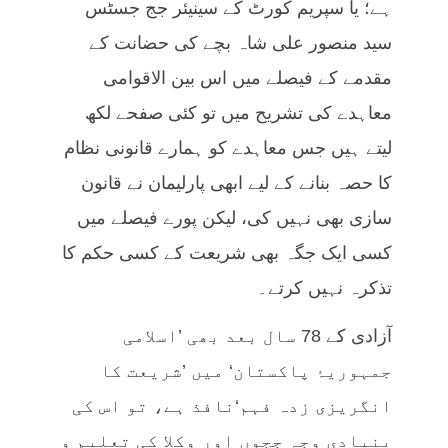
ہے؛ یا سپریم کورٹ کے سینیئر جج جسٹس
سید منصور علی شاہ بچے کی حضانت کے
مقدمے کے فیصلے میں اس بین الاقوامی
معاہدے کی تشریح میں تو کئی صفحے لکھ
لیتے ہیں جس معاہدے کو ہمارے قانونی نظام
کا حصہ بنانے کے لیے ابھی پارلیمان نے قانون
سازی بھی نہیں کی، لیکن پورے فیصلے میں
کسی ایک جگہ بھی شریعت کے کسی حکم کا
تذکرہ نہیں کرتے۔
آزادی کے 78 سال بعد بھی ’اسلامی
جمہوریۂ پاکستان‘ میں ’شریعت کا
انگریزی زدہ فہم‘نافذ ہے، تو اس کی
بنیادی وجہ ججوں اور وکلا کی تعلیم و