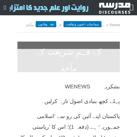
سماجیات / فنون وثقافت
فقہ وقانون
Home
»
ہمارے ججوں اور وکلاء کے فہمِ شریعت کے مآخذ
ہمارے ججوں اور وکلاء
کے فہمِ شریعت کے
مآخذ
June 18, 2025
کمنت کیجے
بشکریہ WENEWS
47 منٹ چاہیں
پہلے کچھ بنیادی اصول تازہ کرلیں۔
پاکستان اپنے آئین کی رو سے ’اسلامی
جمہوریہ‘ ہے (دفعہ 1)؛ اس کا ’ریاستی