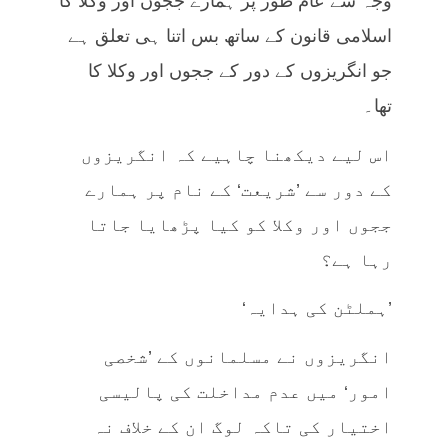
وجہ سے عام طور پر ہمارے ججوں اور وکلا کا
اسلامی قانون کے ساتھ بس اتنا ہی تعلق ہے
جو انگریزوں کے دور کے ججوں اور وکلا کا
تھا۔
اس لیے دیکھنا چاہیے کہ انگریزوں
کے دور سے ’شریعت‘ کے نام پر ہمارے
ججوں اور وکلا کو کیا پڑھایا جاتا
رہا ہے؟
’ہملٹن کی ہدایہ‘
انگریزوں نے مسلمانوں کے ’شخصی
امور‘ میں عدم مداخلت کی پالیسی
اختیار کی تاکہ لوگ ان کے خلاف نہ