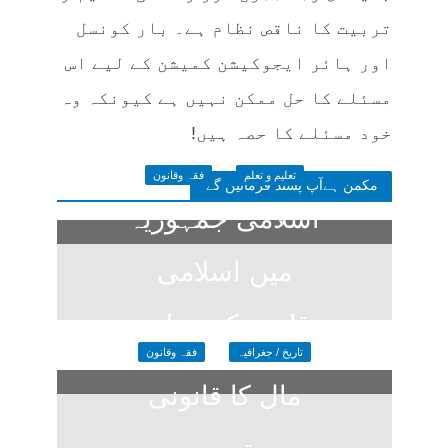
تربیت کا ناقص نظام ہے۔ بار کونسل
اور ہائر ایجوکیشن کمیشن کے لیے اس
مسئلے کا حل ممکن نہیں ہے کیونکہ وہ
خود مسئلے کا حصہ ہیں!
تعلیم و تعلم
فقہ وقانون
مکمن ہےآپ پسند فرمائیں گے
اسلامی جمہوریہ
میں اسلامی
قانون کی تعلیم
تاریخ / جغرافیہ
فقہ وقانون
5 days ago
مال کا قانونی