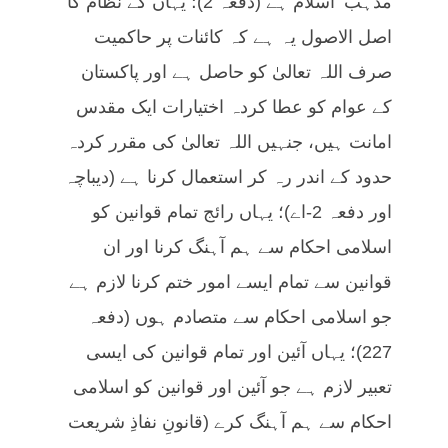
مذہب‘ اسلام ہے (دفعہ 2)؛ یہاں کے نظام کا
اصل الاصول یہ ہے کہ کائنات پر حاکمیت
صرف اللہ تعالیٰ کو حاصل ہے اور پاکستان
کے عوام کو عطا کردہ اختیارات ایک مقدس
امانت ہیں، جنہیں اللہ تعالیٰ کی مقرر کردہ
حدود کے اندر رہ کر استعمال کرنا ہے (دیباچہ
اور دفعہ 2-اے)؛ یہاں رائج تمام قوانین کو
اسلامی احکام سے ہم آہنگ کرنا اور ان
قوانین سے تمام ایسے امور ختم کرنا لازم ہے
جو اسلامی احکام سے متصادم ہوں (دفعہ
227)؛ یہاں آئین اور تمام قوانین کی ایسی
تعبیر لازم ہے جو آئین اور قوانین کو اسلامی
احکام سے ہم آہنگ کرے (قانونِ نفاذِ شریعت