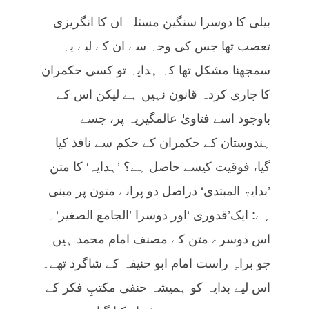
بیلی کا دوسرا سنگین مسئلہ ان کا انگریزی
تعصب تھا جس کی وجہ سے ان کے لیے یہ
سمجھنا مشکل تھا کہ ہدایہ تو کسی حکمران
کا جاری کردہ قانون نہیں ہے لیکن اس کے
باوجود اسے فتاویٰ عالمگیریہ پر، جسے
ہندوستان کے حکمران کے حکم سے نافذ کیا
گیا، فوقیت کیسے حاصل ہے؟ ’ہدایہ‘ کا متن
’بدایۃ المبتدی‘ دراصل دو پرانے متون پر مبنی
ہے: ایک’قدوری ‘اور دوسرا ’الجامع الصغیر‘۔
اس دوسرے متن کے مصنف امام محمد ہیں
جو براہِ راست امام ابو حنیفہ کے شاگرد تھے۔
اس لیے بدایہ کو ہمیشہ حنفی مکتبِ فکر کے