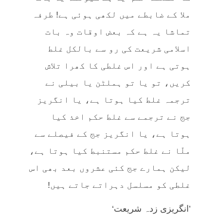
ملا کے ضابطے میں لکھی ہوئی ہے! طرفہ
تماشا یہ ہے کہ بعض اوقات وہ بات
اسلامی شریعت کی رو سے بالکل غلط
ہوتی ہے اور اس غلطی کا کھرا تلاش
کریں، تو یا تو ہملٹن یا بیلی نے
ترجمہ غلط کیا ہوتا ہے، یا انگریز
جج نے ترجمے سے غلط حکم اخذ کیا
ہوتا ہے، یا انگریز جج کے فیصلے سے
ملّا نے غلط حکم مستنبط کیا ہوتا ہے،
لیکن ہمارے جج کئی عشروں بعد بھی اس
غلطی کو مسلسل دہراتے جاتے ہیں!
’انگریزی زدہ شریعت‘