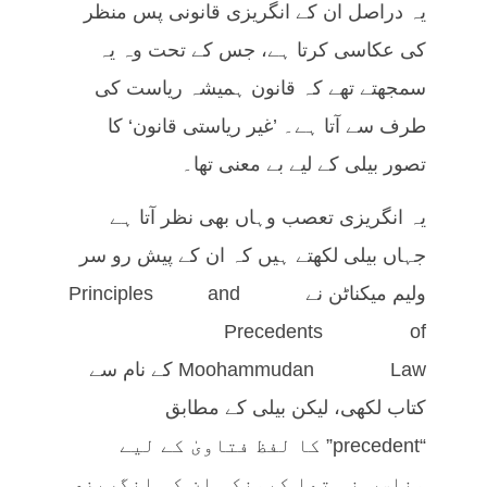
یہ دراصل ان کے انگریزی قانونی پس منظر
کی عکاسی کرتا ہے، جس کے تحت وہ یہ
سمجھتے تھے کہ قانون ہمیشہ ریاست کی
طرف سے آتا ہے۔ ’غیر ریاستی قانون‘ کا
تصور بیلی کے لیے بے معنی تھا۔
یہ انگریزی تعصب وہاں بھی نظر آتا ہے
جہاں بیلی لکھتے ہیں کہ ان کے پیش رو سر
ولیم میکناٹن نے Principles and
Precedents of
Moohammudan Law کے نام سے
کتاب لکھی، لیکن بیلی کے مطابق
“precedent” کا لفظ فتاویٰ کے لیے
مناسب نہ تھا کیونکہ ان کی انگریزی