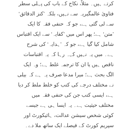
کرتے ہیں۔ مثلاً، نکاح کے باب کی پہلی سطر
فتاویٰ عالمگیریہ سے نہیں، بلکہ ’کنز الدقائق‘
سے لی گئی ہے، جو کہ حنفی فقہ کا ایک
’متن‘ ہے؛ پھر اس میں ’کفایہ‘ سے ایک اقتباس
شامل کیا گیا ہے، جو کہ ’ہدایہ‘ کی شرح
ہے۔ میں یہ نہیں کہہ رہا کہ یہ اقتباسات
ناقص ہیں یا ان کا ترجمہ غلط ہے؛ وہ ایک
الگ بحث ہے؛ میرا مدعا صرف یہ ہے کہ بیلی
نے مختلف درجے کی کتب کو خلط ملط کر دیا
ہے، ایسی کتب جن کی حنفی فقہ میں
مختلف حیثیت ہے۔ یہ ایسا ہی ہے جیسے
کوئی شخص سیشن عدالت، ہائیکورٹ اور
سپریم کورٹ کے فیصلے ایک ساتھ ملا دے۔