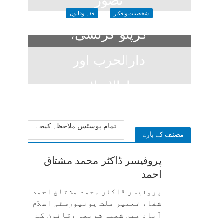
تصور
شخصیات وافکار
فقہ وقانون
3 weeks ago
کرپٹو کرنسی،
دارالحرب اور
دارالاسلام
4 weeks ago
تمام پوسٹس ملاحظہ کیجے
مصنف کے بارے
پروفیسر ڈاکٹر محمد مشتاق
احمد
پروفیسر ڈاکٹر محمد مشتاق احمد
شفاء تعمیر ملت یونیورسٹی اسلام
آباد میں شعبہ شریعہ وقانون کے