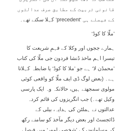
قانونی تربیت کے مطابق صرف عدالتوں
کے فیصلے ہی ‘precedent’ کہلا سکتے تھے۔
’ملّا کا کوڈ‘
ہمارے ججوں اور وکلا کے فہمِ شریعت کا
تیسرا اہم ماخذ ڈنشا فردون جی ملّا کی کتاب
’محمڈن لا‘ ہے جو ’ملا کا کوڈ‘ یا ضابطہ کہلاتا
ہے۔ (بعض لوگ ڈی ایف ملّا کو واقعی کوئی
مولوی سمجھتے ہیں، حالانکہ وہ ایک پارسی
وکیل تھے۔) جب انگریزوں کی قائم کردہ
عدالتوں نے ہملٹن کی ہدایہ، بیلی کے
ڈائجسٹ اور بعض دیگر مآخذ کو سامنے رکھ
کر مسلمانوں کے ’شخصی امور‘ میں فیصلے