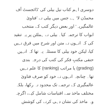
دوسری اہم کتاب نیل بیلی کی ’ڈائجسٹ آف
محمڈن لا‘ ہے جس میں بیلی نے ’فتاویٰ
عالمگیریہ‘ اور بعض دیگر کتب کے منتخب
ابواب کا ترجمہ کیا۔ بیلی نے ہملٹن پر یہ تنقید
کی کہ انہوں نے متن اور شرح میں فرق نہیں
کیا، لیکن خود بیلی کا مسئلہ یہ تھا کہ انہیں
حنفی مکتبِ فکر کی کتب کی درجہ بندی
(grading) یا مراتب (ranking) کا علم نہیں
تھا۔ چنانچہ انہوں نے خود کو صرف فتاویٰ
عالمگیری کے ترجمے تک محدود نہ رکھا، بلکہ
مختلف ماخذ سے اقتباسات شامل کیے، اگرچہ
وہ ماخذ کی نشان دہی کرنے کی کوشش