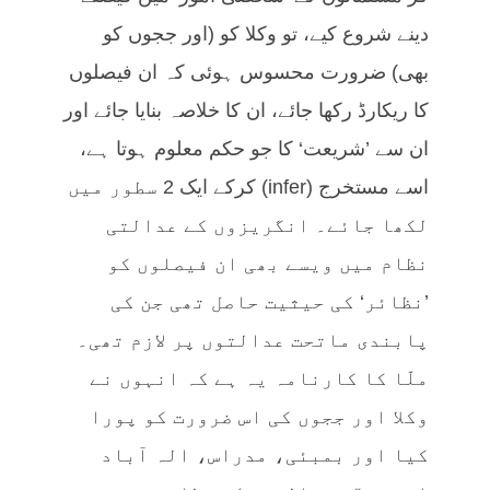
دینے شروع کیے، تو وکلا کو (اور ججوں کو
بھی) ضرورت محسوس ہوئی کہ ان فیصلوں
کا ریکارڈ رکھا جائے، ان کا خلاصہ بنایا جائے اور
ان سے ’شریعت‘ کا جو حکم معلوم ہوتا ہے،
اسے مستخرج (infer) کرکے ایک 2 سطور میں
لکھا جائے۔ انگریزوں کے عدالتی
نظام میں ویسے بھی ان فیصلوں کو
’نظائر‘ کی حیثیت حاصل تھی جن کی
پابندی ماتحت عدالتوں پر لازم تھی۔
ملّا کا کارنامہ یہ ہے کہ انہوں نے
وکلا اور ججوں کی اس ضرورت کو پورا
کیا اور بمبئی، مدراس، الہ آباد