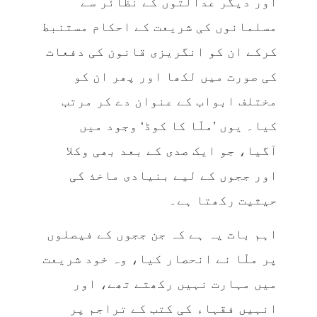
اور دیگر عدالتوں کے نظائر سے
مسلمانوں کی شریعت کے احکام مستنبط
کرکے ان کو انگریزی قانون کی دفعات
کی صورت میں لکھا اور پھر ان کو
مختلف ابواب کے عنوان دے کر مرتب
کیا۔ یوں ’ملّا کا کوڈ‘ وجود میں
آگیا، جو ایک صدی کے بعد بھی وکلا
اور ججوں کے لیے بنیادی ماخذ کی
حیثیت رکھتا ہے۔
اہم بات یہ ہے کہ جن ججوں کے فیصلوں
پر ملّا نے انحصار کیا، وہ خود شریعت
میں مہارت نہیں رکھتے تھے، اور
انہیں فقہاء کی کتب کے تراجم پر