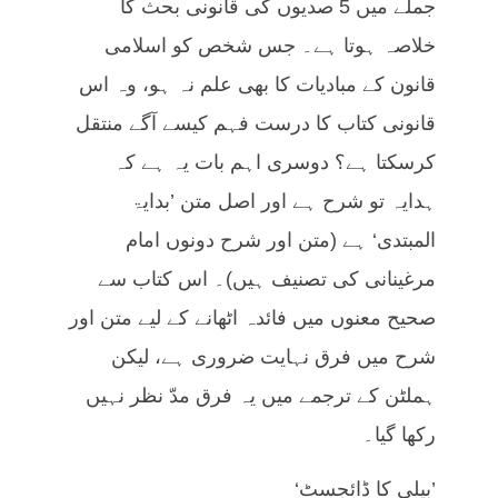
جملے میں 5 صدیوں کی قانونی بحث کا
خلاصہ ہوتا ہے۔ جس شخص کو اسلامی
قانون کے مبادیات کا بھی علم نہ ہو، وہ اس
قانونی کتاب کا درست فہم کیسے آگے منتقل
کرسکتا ہے؟ دوسری اہم بات یہ ہے کہ
ہدایہ تو شرح ہے اور اصل متن ’بدایۃ
المبتدی‘ ہے (متن اور شرح دونوں امام
مرغینانی کی تصنیف ہیں)۔ اس کتاب سے
صحیح معنوں میں فائدہ اٹھانے کے لیے متن اور
شرح میں فرق نہایت ضروری ہے، لیکن
ہملٹن کے ترجمے میں یہ فرق مدّ نظر نہیں
رکھا گیا۔
’بیلی کا ڈائجسٹ‘