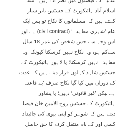
عدلیہ کے فیصلوں میں نظر آتے ہیں۔ مثلاً
اسلام آباد ہائیکورٹ کے جسٹس بابر ستار
کہتے ہیں کہ مسلمانوں کا نکاح تو بس ایک
عام ’شہری معاہدہ‘ (civil contract) ہے اور
اس وجہ سے جس شخص کی عمر 18 سال
سےکم ہو، وہ نکاح نہیں کرسکتا کیونکہ وہ
معاہدہ نہیں کرسکتا؛ یا لاہور ہائیکورٹ کے
جسٹس شاہد کہلون قرار دیتے ہیں کہ عدت
کے دوران میں کیا گیا نکاح صرف ’بے قاعدہ‘
ہے لیکن ’غیر قانونی‘ نہیں؛ یا پشاور
ہائیکورٹ کے جسٹس روح الامین خان فیصلہ
دیتے ہیں کہ شوہر کو اپنی بیوی کی جائیداد
کسی اور کے نام منتقل کرنے کا حق حاصل