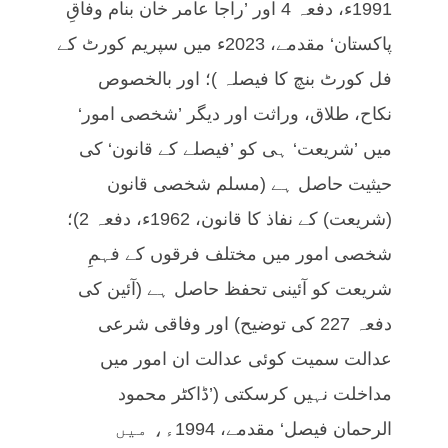
1991ء، دفعہ 4 اور ’راجا عامر خان بنام وفاقِ
پاکستان‘ مقدمے، 2023ء میں سپریم کورٹ کے
فل کورٹ بنچ کا فیصلہ )؛ اور بالخصوص
نکاح، طلاق، وراثت اور دیگر ’شخصی امور‘
میں ’شریعت‘ ہی کو ’فیصلے کے قانون‘ کی
حیثیت حاصل ہے (مسلم شخصی قانون
(شریعت) کے نفاذ کا قانون، 1962ء، دفعہ 2)؛
شخصی امور میں مختلف فرقوں کے فہمِ
شریعت کو آئینی تحفظ حاصل ہے (آئین کی
دفعہ 227 کی توضیح) اور وفاقی شرعی
عدالت سمیت کوئی عدالت ان امور میں
مداخلت نہیں کرسکتی (’ڈاکٹر محمود
الرحمان فیصل‘ مقدمے، 1994ء، میں