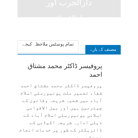
دارالحرب اور
دارالاسلام
3 weeks ago
تمام پوسٹس ملاحظہ کیجے
مصنف کے بارے
پروفیسر ڈاکٹر محمد مشتاق
احمد
پروفیسر ڈاکٹر محمد مشتاق احمد
شفاء تعمیر ملت یونیورسٹی اسلام
آباد میں شعبہ شریعہ وقانون کے
چیئرمین ہیں اور بین الاقوامی
اسلامی یونیورسٹی اسلام آباد کے
ذیلی ادارہ شریعہ اکیڈمی کے
ڈائریکٹر کے طور پر خدمات انجام
دے چکے ہیں۔