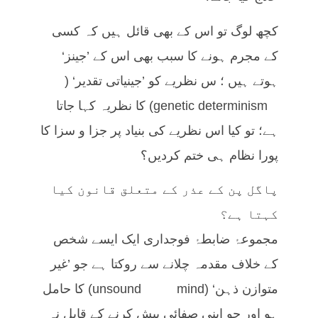
کچھ لوگ تو اس کے بھی قائل ہیں کہ کسی
کے مجرم ہونے کا سبب بھی اس کے ’جینز‘
ہوتے ہیں ؛ س نظریے کو ’جینیاتی تقدیر‘ (
genetic determinism) کا نظریہ کہا جاتا
ہے؛ تو کیا اس نظریے کی بنیاد پر جزا و سزا کا
پورا نظام ہی ختم کردیں؟
پاگل پن کے عذر کے متعلق قانون کیا
کہتا ہے؟
مجموعۂ ضابطۂ فوجداری ایک ایسے شخص
کے خلاف مقدمہ چلانے سے روکتا ہے جو ’غیر
متوازن ذہن‘ (unsound mind) کا حامل
ہو اور جو اپنی صفائی پیش کرنے کے قابل نہ