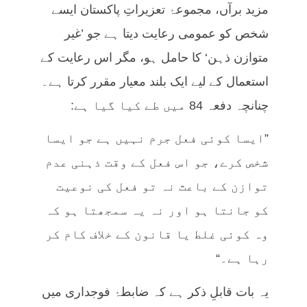
مزید برآں، مجموعۂ تعزیراتِ پاکستان ایسے
شخص کو عمومی رعایت دیتا ہے جو ’غیر
متوازن ذہن‘ کا حامل ہو، مگر اس رعایت کے
استعمال کے لیے ایک بلند معیار مقرر کرتا ہے۔
چنانچہ دفعہ 84 میں طے کیا گیا ہے:
”ایسا کوئی فعل جرم نہیں ہے جو ایسا
شخص کرے، جو اس فعل کے وقت ذہنی عدم
توازن کے باعث نہ تو فعل کی نوعیت
کو جانتا ہو اور نہ یہ سمجھتا ہو کہ
وہ کوئی غلط یا قانون کے خلاف کام کر
رہا ہے۔“
یہ بات قابلِ ذکر ہے کہ ضابطۂ فوجداری میں