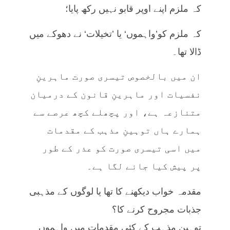
کہ ملزم اپنے اوپر قابو نہیں رکھ پایا؛
کہ ملزم کو’واہموں‘ یا ’تخیلات‘ نے دھوکے میں
ڈالا تھا۔
ان میں بالخصوص تیسری صورت ماہرینِ
نفسیات اور ماہرینِ قانون کے درمیان
متنازعہ ہے، اور پچھلے کچھ عرصے سے
ہمارے ہاں توہینِ مذہب کے مقدمات
میں اسی تیسری صورت کو عذر کے طور
پر پیش کیا جانے لگا ہے۔
مقدمہ خواب دیکھنے کا تھا یا لوگوں کے مذہبی
جذبات مجروح کرنے کا؟
توہینِ مذہب کے کئی مقدمات میں واہموں