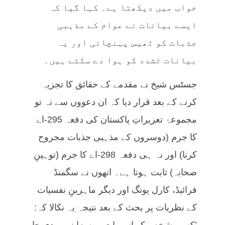
خواب میں دیکھتا ہے۔ کہا گیا کہ
ایسے بیانات نے عوام کے مذہبی
جذبات کو ٹھیس پہنچائی اور یہ
بیانات تشدد کو ہوا دے سکتے ہیں۔
جسٹس شیخ نے مقدمے کے حقائق کا تجزیہ
کرنے کے بعد قرار دیا کہ ان دعووں سے نہ تو
مجموعۂ تعزیراتِ پاکستان کی دفعہ 295-اے
کا جرم (دوسروں کے مذہبی جذبات مجروح
کرنا) اور نہ ہی دفعہ 298-اے کا جرم (توہینِ
صحابہ) ثابت ہوتا ہے۔ انھوں نے سگمنڈ
فرائیڈ، کارل یونگ اور دیگر ماہرینِ نفسیات
کے نظریات پر بحث کے بعد نتیجہ یہ نکالا کہ: