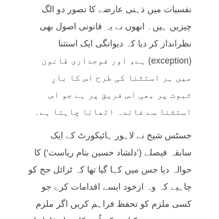
نفسیات میں ذہنی عارضے کا تصور دو الگ
چیزیں ہیں۔ انھوں نے یہ قانونی اصول بھی
نظرانداز کر دیا کہ دیوانگی ایک استثنا
(exception) ہے، اور فوجداری قانون
میں ہر استثنا کی طرح اس کا بارِ
ثبوت پر بھی اس فریق پر ہے جو اس
استثنا سے فائدہ اٹھانا چاہتا ہے۔
جسٹس شیخ نے لاہور ہائیکورٹ کے ایک
سابقہ فیصلے (’دلشاد حسین بنام ریاست‘) کا
حوالہ دیا جس میں کہا گیا تھا کہ ٹرائل جج کو
چاہیے کہ وہ ازخود ایسے اقدامات کرے جو
کسی ملزم کو تحفظ فراہم کریں اگر ملزم