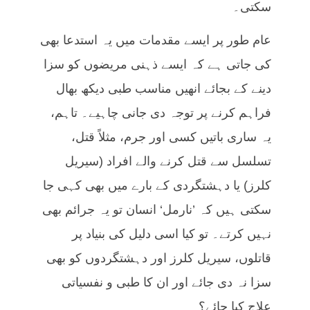
سکتی۔
عام طور پر ایسے مقدمات میں یہ استدعا بھی
کی جاتی ہے کہ ایسے ذہنی مریضوں کو سزا
دینے کے بجائے انھیں مناسب طبی دیکھ بھال
فراہم کرنے پر توجہ دی جانی چاہیے۔ تاہم،
یہ ساری باتیں کسی اور جرم، مثلاً قتل،
تسلسل سے قتل کرنے والے افراد (سیریل
کلرز) یا دہشتگردی کے بارے میں بھی کہی جا
سکتی ہیں کہ ’نارمل‘ انسان تو یہ جرائم بھی
نہیں کرتے۔ تو کیا اسی دلیل کی بنیاد پر
قاتلوں، سیریل کلرز اور دہشتگردوں کو بھی
سزا نہ دی جائے اور ان کا طبی و نفسیاتی
علاج کیا جائے؟