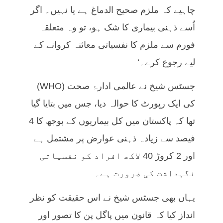
چاہیے کہ ملزم صحیح الدماغ ہے یا نہیں۔ اگر
اُسے ذہنی بیماری کا شک ہو، تو وہ متعلقہ
فورم سے ملزم کا نفسیاتی معائنہ کروانے کے
لیے رجوع کرے۔‘
جسٹس شیخ نے عالمی ادارۂ صحت (WHO)
کی ایک رپورٹ کا حوالہ دیا، جس میں بتایا گیا
تھا کہ پاکستان میں کل بیماریوں کے بوجھ کا 4
فیصد سے زیادہ ذہنی عوارض پر مشتمل ہے
اور 2 کروڑ 40 لاکھ افراد کو نفسیاتی
نگہداشت کی ضرورت ہے۔
یہاں بھی جسٹس شیخ نے اس حقیقت کو نظر
انداز کیا کہ قانون میں پاگل پن کا تصور اور