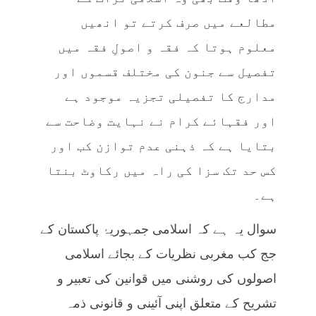
مطالعے میں صرف کرتے تو انھیں
معلوم ہوتا کہ فقہ و اصولِ فقہ میں
تفصیل سے جنون کی مختلف قسموں اور
مدارج کا تفصیلی تجزیہ موجود ہے
اور فقہائے کرام نے نہایت وضاحت سے
بتایا ہے کہ ذہنی عدم توازن کب اور
کس حد تک سزا کی راہ میں رکاوٹ بنتا
ہے۔
سوال یہ ہے کہ اسلامی جمہوریۂ پاکستان کے
جج کب مغربی نظریات کے بجائے اسلامی
اصولوں کی روشنی میں قوانین کی تعبیر و
تشریح کے متعلق اپنی آئینی و قانونی ذمہ