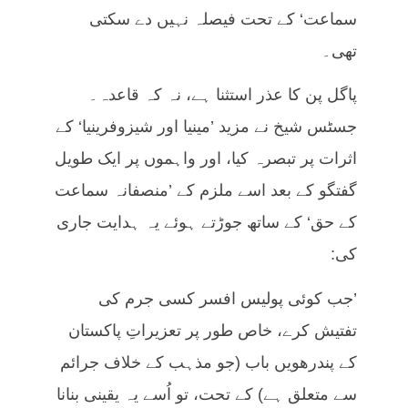
سماعت‘ کے تحت فیصلہ نہیں دے سکتی
تھی۔
پاگل پن کا عذر استثنا ہے، نہ کہ قاعدہ۔
جسٹس شیخ نے مزید ’مینیا اور شیزوفرینیا‘ کے
اثرات پر تبصرہ کیا، اور واہموں پر ایک طویل
گفتگو کے بعد اسے ملزم کے ’منصفانہ سماعت
کے حق‘ کے ساتھ جوڑتے ہوئے یہ ہدایت جاری
کی:
’جب کوئی پولیس افسر کسی جرم کی
تفتیش کرے، خاص طور پر تعزیراتِ پاکستان
کے پندرھویں باب (جو مذہب کے خلاف جرائم
سے متعلق ہے) کے تحت، تو اُسے یہ یقینی بنانا