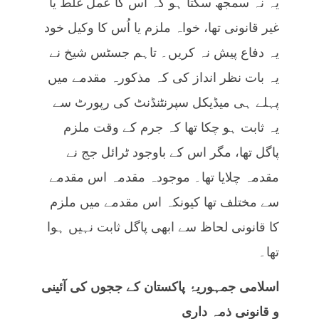
یہ نہ سمجھ سکتا ہو کہ اُس کا عمل غلط یا
غیر قانونی تھا، خواہ ملزم یا اُس کا وکیل خود
یہ دفاع پیش نہ کریں۔ تاہم جسٹس شیخ نے
یہ بات نظر انداز کی کہ مذکورہ مقدمے میں
پہلے ہی میڈیکل سپرنٹنڈنٹ کی رپورٹ سے
یہ ثابت ہو چکا تھا کہ جرم کے وقت ملزم
پاگل تھا، مگر اس کے باوجود ٹرائل جج نے
مقدمہ چلایا تھا۔ موجودہ مقدمہ اس مقدمے
سے مختلف تھا کیونکہ اس مقدمے میں ملزم
کا قانونی لحاظ سے ابھی پاگل ثابت نہیں ہوا
تھا۔
اسلامی جمہوریۂ پاکستان کے ججوں کی آئینی
و قانونی ذمہ داری