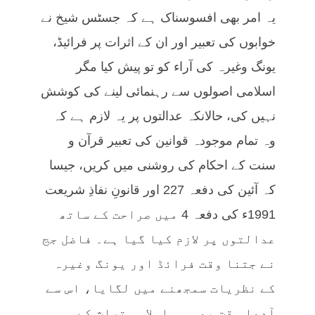
یہ امر بھی افسوسناک ہے کہ جسٹس شیخ نے
خوابوں کی تعبیر اور ان کے اثرات پر فرائیڈ،
یونگ وغیرہ کی آراء کو تو پیش کیا مگر
اسلامی اصولوں سے رہنمائی لینے کی کوشش
نہیں کی، حالانکہ عدالتوں پر یہ لازم ہے کہ
وہ تمام موجودہ قوانین کی تعبیر قرآن و
سنت کے احکام کی روشنی میں کریں، جیسا
کہ آئین کی دفعہ 227 اور قانونِ نفاذِ شریعت
1991ء کی دفعہ 4 میں صراحت کے ساتھ
عدالتوں پر لازم کیا گیا ہے۔ فاضل جج
نے جتنا وقت فرائڈ اور یونگ وغیرہ
کے نظریات سمجھنے میں لگایا، اس سے
آدھا وقت بھی وہ اسلامی تراث کے