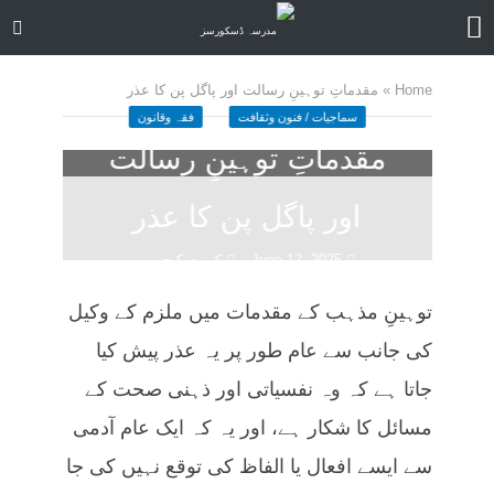
Home
»
مقدماتِ توہینِ رسالت اور پاگل پن کا عذر
سماجیات / فنون وثقافت
فقہ وقانون
مقدماتِ توہینِ رسالت
اور پاگل پن کا عذر
June 12, 2025
کمنت کیجے
41 منٹ چاہیں
توہینِ مذہب کے مقدمات میں ملزم کے وکیل
کی جانب سے عام طور پر یہ عذر پیش کیا
جاتا ہے کہ وہ نفسیاتی اور ذہنی صحت کے
مسائل کا شکار ہے، اور یہ کہ ایک عام آدمی
سے ایسے افعال یا الفاظ کی توقع نہیں کی جا