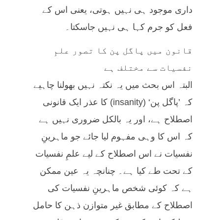
داری موجود ہی نہیں ہوتی، یعنی اس کے
فعل کو جرم کہا ہی نہیں جاسکتا۔
قانون میں پاگل پن کا تصور علمِ
نفسیات سے مختلف ہے
البتہ اس بحث میں یہ نکتہ نہیں بھولنا چاہیے
کہ ’پاگل پن‘ (insanity) کا عذر ایک قانونی
اصطلاح ہے، اور یہ بالکل ضروری نہیں ہے
کہ اس کا وہی مفہوم لیا جائے جو ماہرینِ
نفسیات نے اس اصطلاح کے لیے علمِ نفسیات
کے تحت طے کیا ہے۔ چنانچہ یہ عین ممکن
ہے کہ کوئی شخص ماہرینِ نفسیات کی
اصطلاح کے مطابق غیر متوازن ذہن کا حامل