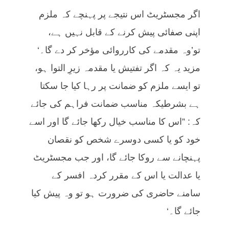
اگر مجسٹریٹ اس نتیجے پر پہنچے کہ ملزم
اپنی صفائی پیش کرنے کے قابل نہیں ہے،
تو’وہ مقدمے کی کارروائی مؤخر کر دے گا۔‘
مزید یہ کہ اگر تفتیش یا مقدمہ زیرِ التوا ہو،
تو ایسے ملزم کو ضمانت پر رہا کیا جا سکتا
ہے بشرطیکہ مناسب ضمانت فراہم کی جائے
کہ: ”اس کا مناسب خیال رکھا جائے گا اور اسے
خود کو یا کسی دوسرے شخص کو نقصان
پہنچانے سے روکا جائے گا، اور جب مجسٹریٹ
یا عدالت یا اس کے مقرر کردہ افسر کے
سامنے حاضری کی ضرورت ہو تو وہ پیش کیا
جائے گا۔‘