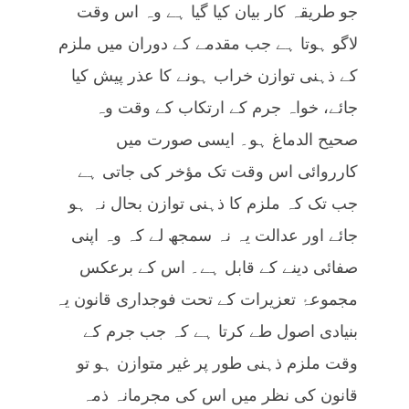
جو طریقہ کار بیان کیا گیا ہے وہ اس وقت
لاگو ہوتا ہے جب مقدمے کے دوران میں ملزم
کے ذہنی توازن خراب ہونے کا عذر پیش کیا
جائے، خواہ جرم کے ارتکاب کے وقت وہ
صحیح الدماغ ہو۔ ایسی صورت میں
کارروائی اس وقت تک مؤخر کی جاتی ہے
جب تک کہ ملزم کا ذہنی توازن بحال نہ ہو
جائے اور عدالت یہ نہ سمجھ لے کہ وہ اپنی
صفائی دینے کے قابل ہے۔ اس کے برعکس
مجموعۂ تعزیرات کے تحت فوجداری قانون یہ
بنیادی اصول طے کرتا ہے کہ جب جرم کے
وقت ملزم ذہنی طور پر غیر متوازن ہو تو
قانون کی نظر میں اس کی مجرمانہ ذمہ