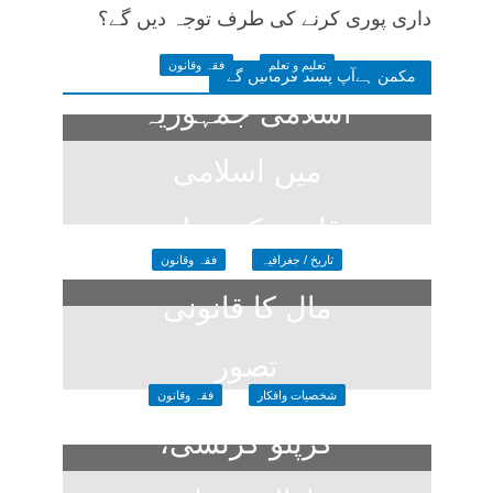
داری پوری کرنے کی طرف توجہ دیں گے؟
تعلیم و تعلم
فقہ وقانون
مکمن ہےآپ پسند فرمائیں گے
اسلامی جمہوریہ
میں اسلامی
قانون کی تعلیم
تاریخ / جغرافیہ
فقہ وقانون
20 hours ago
مال کا قانونی
تصور
شخصیات وافکار
فقہ وقانون
2 weeks ago
کرپٹو کرنسی،