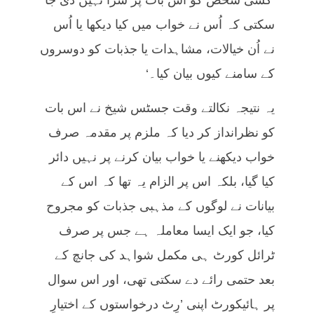
’کسی شخص کو اس بات پر سزا نہیں دی جا
سکتی کہ اُس نے خواب میں کیا دیکھا یا اُس
نے اُن خیالات، مشاہدات یا جذبات کو دوسروں
کے سامنے کیوں بیان کیا۔‘
یہ نتیجہ نکالتے وقت جسٹس شیخ نے اس بات
کو نظرانداز کر دیا کہ ملزم پر مقدمہ صرف
خواب دیکھنے یا خواب بیان کرنے پر نہیں دائر
کیا گیا، بلکہ اس پر الزام یہ تھا کہ اس کے
بیانات نے لوگوں کے مذہبی جذبات کو مجروح
کیا، جو ایک ایسا معاملہ ہے جس پر صرف
ٹرائل کورٹ ہی مکمل شواہد کی جانچ کے
بعد حتمی رائے دے سکتی تھی، اور اس سوال
پر ہائیکورٹ اپنی ’رِٹ درخواستوں کے اختیارِ