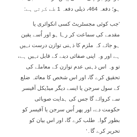
ہو؛ دفعہ 464، ذیلی دفعہ 1 طے کرتی ہے:
’جب کوئی مجسٹریٹ کسی انکوائری یا
مقدمے کی سماعت کر رہا ہو اور اُسے یقین
ہو جائے کہ ملزم کا ذہنی توازن درست نہیں
ہے اور وہ اپنی صفائی دینے کے قابل نہیں ہے،
تو وہ اس ذہنی عدم توازن کے معاملے کی
تحقیق کرے گا، اور اس شخص کا معائنہ ضلع
کے سول سرجن یا ایسے دیگر میڈیکل آفیسر
سے کروائے گا جس کی ہدایت صوبائی
حکومت دے، اور پھر اُس سرجن یا آفیسر کو
بطور گواہ طلب کرے گا، اور اس بیان کو
تحریر کرے گا۔‘