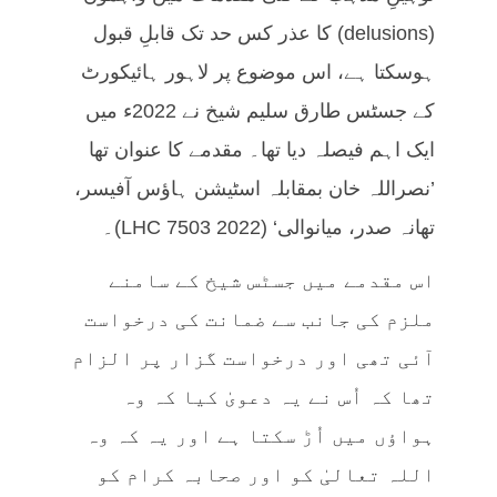
(delusions) کا عذر کس حد تک قابلِ قبول
ہوسکتا ہے، اس موضوع پر لاہور ہائیکورٹ
کے جسٹس طارق سلیم شیخ نے 2022ء میں
ایک اہم فیصلہ دیا تھا۔ مقدمے کا عنوان تھا
’نصراللہ خان بمقابلہ اسٹیشن ہاؤس آفیسر،
تھانہ صدر، میانوالی‘ (2022 LHC 7503)۔
اس مقدمے میں جسٹس شیخ کے سامنے
ملزم کی جانب سے ضمانت کی درخواست
آئی تھی اور درخواست گزار پر الزام
تھا کہ اُس نے یہ دعویٰ کیا کہ وہ
ہواؤں میں اُڑ سکتا ہے اور یہ کہ وہ
اللہ تعالیٰ کو اور صحابہ کرام کو