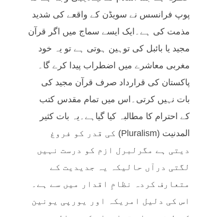
پوپ فرانسس نے سویڈن کے واقعے کی شدید
مذمت کی ہے۔ایک ایسے سماج میں اگر قرآن
مجید یا بائبل کی توہین ہوتی ہے تو یہ خود
مغربی معاشرے میں اضطراب پیدا کرے گا۔
پاکستان کی قرارداد صرف قرآن مجید کی
بات نہیں کرتی۔اس میں تمام مقدس کتب
کے احترام کا مطالبہ کیا گیاہے۔یہ بات کثیر
المدنیت (Pluralism) کی قدر کو فروغ
دیتی ہے مگرلبرل ازم کو درست نہیں
لگتی درآں حالیکہ یہ جدیدیت کے
متعارف کردہ نظامِ اقدار میں سے ہے۔
اس کی دلیل امریکہ اور یورپی یونین