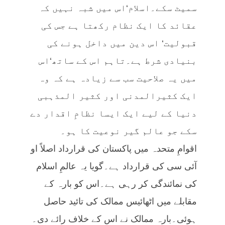
سمیٹ سکے۔اسلام‘اس میں شبہ نہیں کہ
عقائد کا ایک نظام رکھتا ہے جس کی
قبولیت‘ اس دین میں داخل ہونے کی
بنیادی شرط ہے۔تاہم اس کے ساتھ‘اس
میں یہ صلاحیت سب سے زیادہ ہے کہ وہ
ایک کثیرالمدنی اور کثیر المذہبی
دنیا کے لیے ایک ایسا نظامِ اقدار دے
سکے جو عالم گیر نوعیت کا ہو۔
اقوامِ متحدہ میں پاکستان کی قرارداد اصلاً او
آئی سی کی قرارداد ہے۔گویا یہ عالمِ اسلام
کی نمائندگی کر رہی ہے۔اس کو بارہ کے
مقابلے میں اٹھائیس ممالک کی تائید حاصل
ہوئی۔بارہ ممالک نے اس کے خلاف رائے دی۔