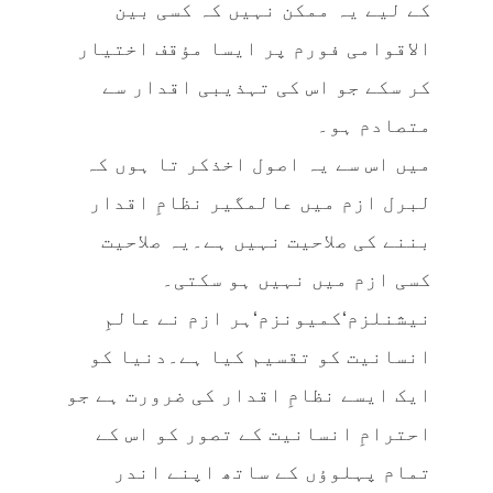
کے لیے یہ ممکن نہیں کہ کسی بین
الاقوامی فورم پر ایسا مؤقف اختیار
کر سکے جو اس کی تہذیبی اقدار سے
متصادم ہو۔
میں اس سے یہ اصول اخذکر تا ہوں کہ
لبرل ازم میں عالمگیر نظامِ اقدار
بننے کی صلاحیت نہیں ہے۔یہ صلاحیت
کسی ازم میں نہیں ہو سکتی۔
نیشنلزم‘کمیونزم‘ہر ازم نے عالمِ
انسانیت کو تقسیم کیا ہے۔دنیا کو
ایک ایسے نظامِ اقدار کی ضرورت ہے جو
احترامِ انسانیت کے تصور کو اس کے
تمام پہلوؤں کے ساتھ اپنے اندر