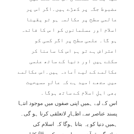
مضبوط جگہ پر کھڑے ہیں۔اگر اس پر
عالمی سطح پر مکالمہ ہو تو یقینا
اسلام اور مسلمانوں کو ا س کا فائدہ
ہو گا۔ علمی سطح پر اگر کسی کو
اعتراض ہے تو ہم اس کا سامنا کر
سکتے ہیں اور دنیا کے ساتھ علمی
مکالمے کے لیے آمادہ ہیں۔اس مکالمے
میں مجھے امید ہے کہ عالمِ مسیحیت
بھی اہلِ اسلام کے ساتھ ہوگا۔
اس کے لیے ہمیں اپنی صفوں میں موجود انتہا
پسند عناصر سے اظہارِ لاتعلقی کرنا ہو گی۔
ہمیں دنیا کو یہ بتانا ہوگا کہ اسلام کی