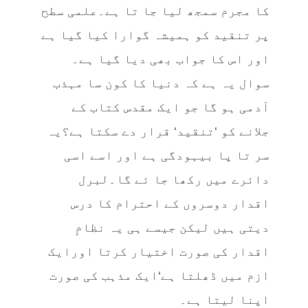
کا مجرم سمجھ لیا جا تا ہے۔علمی سطح
پر تنقید کو ہمیشہ گوارا کیا گیا ہے
اور اس کا جواب بھی دیا گیا ہے۔
سوال یہ ہے کہ دنیا کا کون سا مہذب
آدمی ہو گا جو ایک مقدس کتاب کے
جلانے کو ‘تنقید‘ قرار دے سکتا ہے؟یہ
سر تا پا بیہودگی ہے اور اسے اسی
دائرے میں رکھا جا ئے گا۔لبرل
اقدار دوسروں کے احترام کا درس
دیتی ہیں لیکن جیسے ہی یہ نظامِ
اقدار کی صورت اختیار کرتا اورایک
ازم میں ڈھلتا ہے‘ایک مذہب کی صورت
اپنا لیتا ہے۔