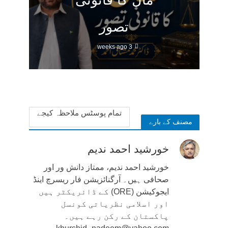
مال کا قانونی
تصور
3 weeks ago
تمام پوسٹس ملاحظہ کیجے
مصنف کے بارے
خورشید احمد ندیم
خورشید احمد ندیم، ممتاز دانش ور اور
صحافی ہیں۔ آرگنائزیشن فار ریسرچ اینڈ
ایجوکیشن (ORE) کے ڈائریکٹر ہیں
اور اسلامی نظریاتی کونسل
پاکستان کے رکن رہے ہیں۔