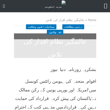
Home
»
عالمگیر نظامِ اقدار کی تلاش
تہذیبی مطالعات
سماجیات / فنون وثقافت
فقہ وقانون
عالمگیر نظامِ اقدار کی
تلاش
July 19, 2023
کمنت کیجے
29 منٹ چاہیں
بشکریہ روزنامہ دنیا نیوز
اقوام ِ متحدہ کی ہیومن رائٹس کونسل
میں‘امریکہ اور یورپی یونین کے رکن ممالک
نے‘پاکستان کی پیش کردہ قرارداد کی حمایت
نہیں کی۔ قراردادمیں مذہبی کتب کے احترام