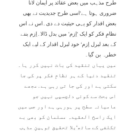
طرح مذہب میں بعض عقائد پر ایمان لانا
ضروری ہوتا ہے‘اسی طرح جدیدیت نے بھی
بعض اقدار کو یہی حیثیت دے دی۔اس نے اس
نظامِ فکر کو ایک ‘اِزم‘ میں بدل ڈالا۔اِزم بننے
کے بعد لبرل اِزم‘ خود لبرل اقدار کے لیے ایک
خطرہ بن گیا۔
میں یہاں تنقید کی بات نہیں کرر ہا۔
تنقید دنیا کے ہر نظامِ فکر پر کی جا
سکتی ہے اور کی جا تی رہی ہے۔مجھے
اس بحث سے کوئی دلچسپی نہیں جو
عامیانہ سطح پر ہورہی ہے اور جس میں
ایک راسخ العقیدہ مسلمان کو بھی بے
تکلفی کے ساتھ‘بلا تحقیق توہینِ مذہب