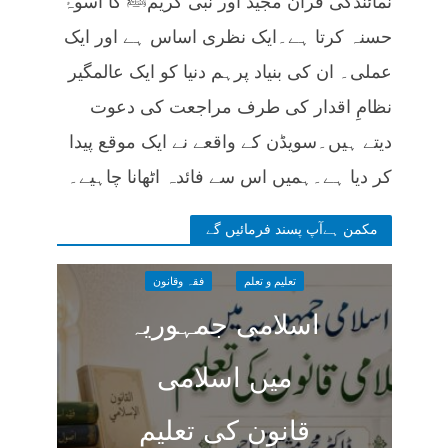
نمائندگی قرآن مجید اور نبی کریمﷺ کا اسوۂ
حسنہ کرتا ہے۔ایک نظری اساس ہے اور ایک
عملی۔ ان کی بنیاد پرہم دنیا کو ایک عالمگیر
نظامِ اقدار کی طرف مراجعت کی دعوت
دیتے ہیں۔سویڈن کے واقعے نے ایک موقع پیدا
کر دیا ہے۔ہمیں اس سے فائدہ اٹھانا چاہیے۔
مکمن ہےآپ پسند فرمائیں گے
تعلیم و تعلم
فقہ وقانون
اسلامی جمہوریہ
میں اسلامی
قانون کی تعلیم