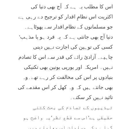
اس کا مطلب یہ ہے کہ آج بھی دنیا کی
اکثریت اس نظامِ اقدار کو ترجیح دے رہی ہے
جو مسلمانوں کے نظام ِاقدار سے پھوٹاہے۔
دنیا آج بھی جانتی ہے کہ یہ فرد ہو یا مذہب‘
کسی کی توہین کی اجازت نہیں دینی
چاہیے۔ آزادیٔ رائے کی قدر سے اس کا تصادم
نہیں۔ امریکہ اور یورپی یونین بھی تکنیکی
بنیادوں پر اس کی مخالفت کر رہے تھے۔وہ
بھی جانتے ہیں کہ وہ کھل کر اس مقدمے کی
تائید نہیں کر سکتے۔
تہذیبوں کے تصادم کی بحث کتنی
حقیقی ہے‘اس سے قطع نظر‘یہ واضح ہو
گیا ہے کہ مسلمان اس معاملے میں