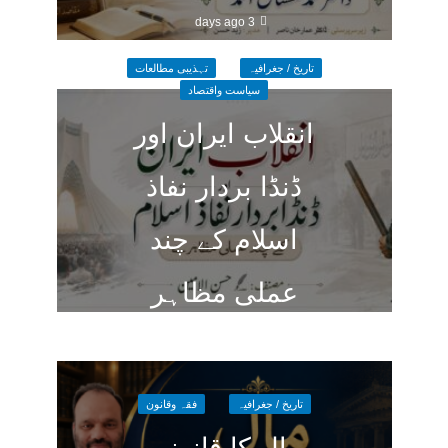
3 days ago
تاریخ / جغرافیہ
تہذیبی مطالعات
سیاست واقتصاد
انقلاب ایران اور
ڈنڈا بردار نفاذ
اسلام کے چند
عملی مظاہر
2 weeks ago
تاریخ / جغرافیہ
فقہ وقانون