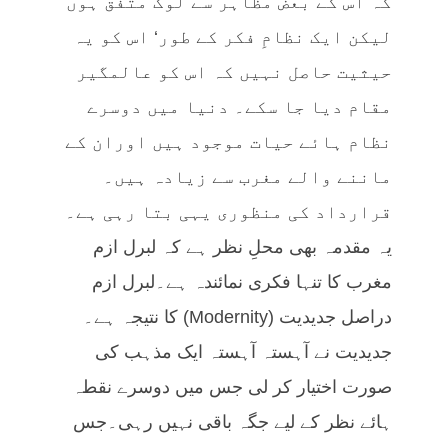
کہ اس کے بعض مظاہر سے لوگ متفق ہوں
لیکن ایک نظامِ فکر کے طور‘ اس کو یہ
حیثیت حاصل نہیں کہ اس کو عالمگیر
مقام دیا جا سکے۔ دنیا میں دوسرے
نظام ہائے حیات موجود ہیں اوران کے
ماننے والے مغرب سے زیادہ ہیں۔
قرارداد کی منظوری یہی بتا رہی ہے۔
یہ مقدمہ بھی محلِ نظر ہے کہ لبرل ازم
مغرب کا تنہا فکری نمائندہ ہے۔لبرل ازم
دراصل جدیدیت (Modernity) کا نتیجہ ہے۔
جدیدیت نے آہستہ آہستہ ایک مذہب کی
صورت اختیار کر لی جس میں دوسرے نقطہ
ہائے نظر کے لیے جگہ باقی نہیں رہی۔جس