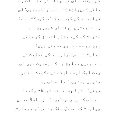
کی طرف سے اس قرارداد کی مخالفت ہے۔
ملٹی کلچرازم کا علمبردارمغرب‘ اس
قرارداد کی کیسے مخالف کرسکتا ہے؟
یہ حکومتیں اپنے ان شہریوں کے
جذبات کو کیسے نظر انداز کر سکتی
ہیں جو مسلم اور مسیحی ہیں؟
بھارت نے اس قرارداد کی حمایت کی
ہے۔ہمیں معلوم ہے کہ بھارت میں اس
وقت ایک ایسے طبقے کی حکومت ہے جو
مذہبی برتری کے ا حساس پر
مبنی‘انتہا پسندانہ خیالات رکھتا
ہے۔اس کے باوجود‘چونکہ وہ اصلاً مذہی
روایات کا حامل ملک ہے‘اس لیے بھارت