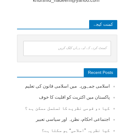
khurshid_nadeem@yahoo.com
کمنت کیجے
کمنٹ کرنے کے لیے یہاں کلک کریں
Recent Posts
اسلامی جمہوریہ میں اسلامی قانون کی تعلیم
پاکستان میں اکثریت کو اقلیت کا خوف
کیا دو قومی نظریے کا تسلسل ممکن ہے ؟
اجتماعی احکام، نظریہ اور سیاسی تعبیر
کیا نظریہ ”اسلامی“ ہو سکتا ہے؟