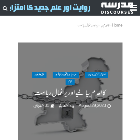
Home
»
کالعدم بیانیے اور یرغمال ریاست
اسلامی فکری روایت
سماجیات / فنون وثقافت
فقہ وقانون
کلام
کالعدم بیانیے اور یرغمال ریاست
August 29, 2023
کمنت کیجے
31 منٹ چاہیں