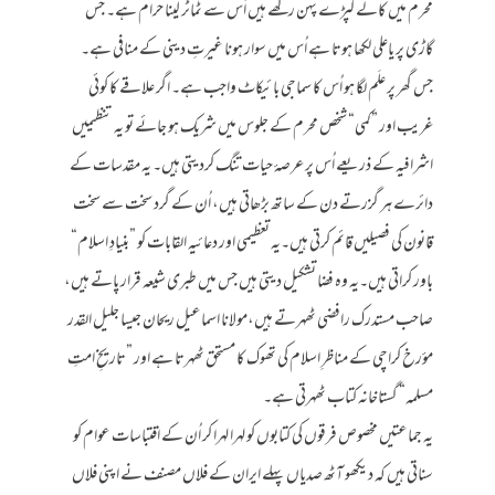
محرم میں کالے کپڑے پہن رکھے ہیں اُس سے ٹماٹر لینا حرام ہے۔ جس
گاڑی پر یاعلی لکھا ہوتا ہے اُس میں سوار ہونا غیرتِ دینی کے منافی ہے۔
جس گھر پر علَم لگا ہو اُس کا سماجی بائیکاٹ واجب ہے۔ اگر علاقے کا کوئی
غریب اور ”کمی“ شخص محرم کے جلوس میں شریک ہو جائے تو یہ تنظیمیں
اشرافیہ کے ذریعے اُس پر عرصۂ حیات تنگ کردیتی ہیں۔ یہ مقدسات کے
دائرے ہر گزرتے دن کے ساتھ بڑھاتی ہیں، اُن کے گرد سخت سے سخت
قانون کی فصیلیں قائم کرتی ہیں۔یہ تعظیمی اور دعائیہ القابات کو ”بنیادِ اسلام“
باور کراتی ہیں۔یہ وہ فضا تشکیل دیتی ہیں جس میں طبری شیعہ قرار پاتے ہیں،
صاحب مستدرک رافضی ٹھہرتے ہیں،مولانا اسماعیل ریحان جیسا جلیل القدر
مؤرخ کراچی کے مناظرِ اسلام کی تھوک کا مستحق ٹھہرتا ہے اور ”تاریخِ امتِ
مسلمہ“ گستاخانہ کتاب ٹھہرتی ہے۔
یہ جماعتیں مخصوص فرقوں کی کتابوں کو لہرا لہرا کر اُن کے اقتباسات عوام کو
سناتی ہیں کہ دیکھو آٹھ صدیاں پہلے ایران کے فلاں مصنف نے اپنی فلاں