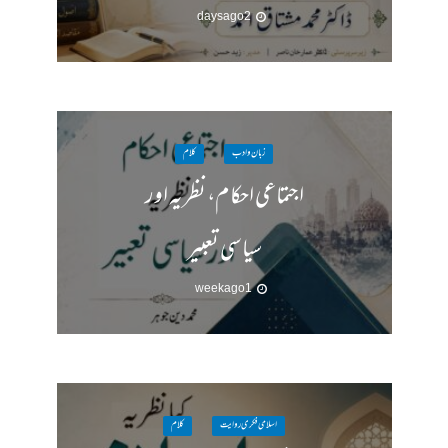
2 days ago
زبان وادب
کلام
اجتماعی احکام، نظریہ اور
سیاسی تعبیر
1 week ago
اسلامی فکری روایت
کلام