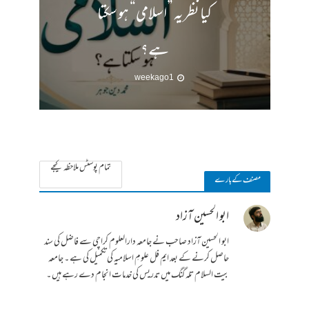
کیا نظریہ ”اسلامی“ ہو سکتا
ہے؟
1 week ago
تمام پوسٹس ملاحظہ کیجے
مصنف کے بارے
ابو الحسین آزاد
ابو الحسین آزاد صاحب نے جامعہ دارالعلوم کراچی سے فاضل کی سند
حاصل کرنے کے بعد ایم فل علومِ اسلامیہ کی تکمیل کی ہے ۔ جامعہ
بیت السلام تلہ گنگ میں تدریس کی خدمات انجام دے رہے ہیں ۔