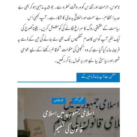
ناموس،حرمت اور تقدس کو ہر وقت خطرہ ہے۔ جو شدید مذہبی ہو کر بھی بے
حد بد انتظام، بے سمت اور اخلاقی بدحالی کا شکار ہے۔ آپ کبھی اُس
ریاست کے حقیقی روگ کا سراغ لگانے کی کوشش کریں۔ یقیناًکھوج کی
ایک لکیر آپ کو ان کالعدم تنظیموں تک بھی لے جائے گی جن کے ذمے یہ
فریضہ عائد کیا گیا ہے کہ وہ ”کمپنی کی حکومت“ کو قائم رکھنے کے لیے عوامی
شعور اور ریاستی بیانیے اور یرغمال بنا کر رکھیں۔
مکمن ہےآپ پسند فرمائیں گے
تعلیم و تعلم
فقہ وقانون
اسلامی جمہوریہ میں اسلامی
قانون کی تعلیم