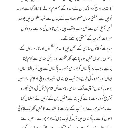
کا مقدمہ درج کروایا کہ اِس نے سیدہ کے معصوم ہونے کا انکار کیا ہے اور یہ
توہین ہے، مفتی طارق مسعود صاحب کے بیان سے شیعہ حلقوں میں جو غلط
فہمی پھیلی اُس سے بھی سب واقف ہیں۔ اِس قانون کی رو سے یہ دونوں
حضرات عمر قید کے مستحق ہو سکتے تھے۔
ریاست کو قانون سازی کے عمل میں کالعدم تنظیموں اور ٹائرسوزوں کے
ہاتھوں یرغمال نہیں ہو نا چاہیے بلکہ حکمت اور دانش مندی سے کام لینا
چاہیے۔ جب ہم پاکستان کو اسلامی جمہوریہ پاکستان کہتے ہیں تو یہ افغانستان،
ایران اور سعودیہ کی طرح بالترتیب دیوبندی، شیعہ اور وہابی اسلام مراد نہیں
ہوتا۔ پاکستان بحیثیت ایک اسلامی ریاست اُن تمام فرقوں کی دینی تعبیر و
تشریح کو درست ماننے کی پابند ہے جنھیں اِس کے آئین نے مسلمان کہا
ہے۔مسئلہ میرے اور آپ کے جذبات یا عقیدے کا نہیں بلکہ ایک قانونی
اصول کا ہے۔ پاکستان میں شیعہ کی ایک بڑی تعداد موجود ہے، ہم جانتے