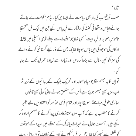
ہیں؟
حسبِ توقع اب کی بار بھی ریاست نے ایسا ہی کیا۔ پڈم حکومت نے جاتے
جاتےپچاس دستخط فی گھنٹہ کی رفتار سے بِل پاس کیے جن میں ایک بِل ”تحفظ ِ
ناموسِ صحابہ و اہلِ بیت“ بھی تھا(جو سینیٹ سے پہلے قومی اسمبلی میں 15
ارکان کی موجودگی میں پاس ہو چکا تھا)۔ جس کے ذریعے گستاخی کرنے والے
کی سزاکو تین سال سے بڑھا کر دس اور زیادہ سے زیادہ عمر قید تک لے جایا
گیا۔
توہین کا یہ مبہم لفظ جو سپاہِ صحابہ اور تحریکِ لبیک کے بیانیوں کے زیرِ اثر
اب مزید بھی مبہم ہو چکا ہے اُس کے متعلق ہونے والی کوئی بھی قانون
سازی طویل مباحثے، سوچ بچار اور تمام قومی عناصر کو اعتماد میں لیے بغیر
کرنے کا مطلب یہ ہے کہ آپ مزید ممتاز قادری پیدا کرنے کا مصمم ارادہ کر
چکے ہیں۔آصف جلالی نے میراث یا فدک کے مسئلے میں سیدہ کے موقف
کو غلطی سے تعبیر کیا تھا، جس پر اہلِ تشیع نے اُن کے خلاف توہینِ اہلِ بیت