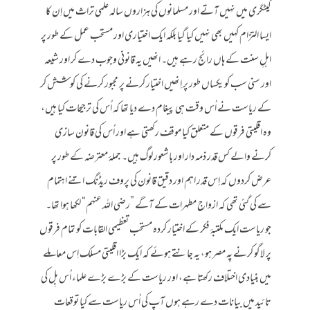
کیٹگری میں نہیں آتے اور مسلمانوں کی ہزاروں سالہ علمی تراث میں اِن کا
ایسا التزام کہیں بھی نہیں کیا گیا بلکہ ایک اختیاری اور مستحب عمل کے طور پر
اہلِ سنت کے ہاں رائج رہے ہیں۔ انھیں یہ قانونی وجوب دے کر اور شیعہ
اور سنی سب کو یکساں طور پر اِنھیں اختیار کرنے پر مجبور کرنے کی کوشش کر
کے ریاست نے اُس وقت ہی پیغام دے دیا تھا کہ اُس کی ترجیحات کیا ہیں،
وہ اقلیتی فرقوں کے متعلق کیا موقف رکھتی ہے اور اُس کی قانون سازی
کرنے والے کس قدر ذمہ دار اور باشعور لوگ ہیں۔ جملۂ معترضہ کے طور پر
عرض کردوں کہ اِس قدر اہم اور دقیق قانون کی پروف ریڈنگ اتنے اہتمام
سے کی گئی تھی کہ ازواجِ مطہرات کے آگے ”رضی اللہ عنہم“ لکھا ہوا تھا۔
جو ریاست ایک مکتبۂ فکر کے اختیار کردہ مستحب تعظیمی القابات کو تمام فرقوں
پر لاگو کرنے پہ مصر ہو، یہ جانتے ہوئے کہ ایک بڑا اقلیتی مسلک اِس معاملے
میں بنیادی اختلاف رکھتا ہے، اور ریاست کے بڑے بڑے علماء اُس بِل کی
تائید میں بیانات دے رہے ہوں آپ کی اُس ریاست سے کیا توقعات