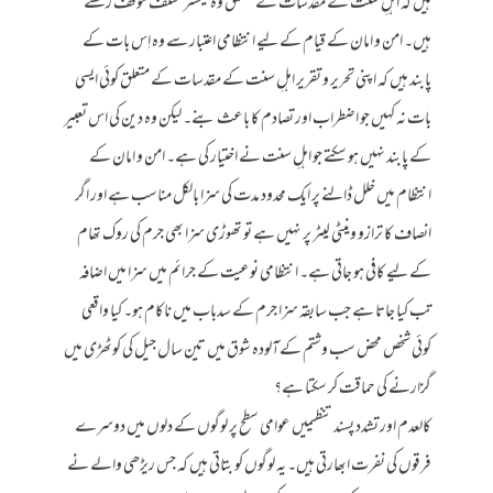
ہیں کہ اہلِ سنت کے مقدسات کے متعلق وہ یکسر مختلف موقف رکھتے
ہیں۔ امن و امان کے قیام کے لیے انتظامی اعتبار سے وہ اِس بات کے
پابند ہیں کہ اپنی تحریر و تقریر اہلِ سنت کے مقدسات کے متعلق کوئی ایسی
بات نہ کہیں جو اضطراب اور تصادم کا باعث بنے۔ لیکن وہ دین کی اس تعبیر
کے پابند نہیں ہو سکتے جو اہلِ سنت نے اختیار کی ہے۔ امن و امان کے
انتظام میں خلل ڈالنے پر ایک محدود مدت کی سزا بالکل مناسب ہے اور اگر
انصاف کا ترازو وینٹی لیٹر پر نہیں ہے تو تھوڑی سزا بھی جرم کی روک تھام
کے لیے کافی ہو جاتی ہے۔ انتظامی نوعیت کے جرائم میں سزا میں اضافہ
تب کیا جاتا ہے جب سابقہ سزا جرم کے سدباب میں ناکام ہو۔ کیا واقعی
کوئی شخص محض سب وشتم کےآلودہ شوق میں تین سال جیل کی کوٹھڑی میں
گزارنے کی حماقت کر سکتا ہے؟
کالعدم اور تشدد پسند تنظیمیں عوامی سطح پر لوگوں کے دلوں میں دوسرے
فرقوں کی نفرت ابھارتی ہیں۔ یہ لوگوں کو بتاتی ہیں کہ جس ریڑھی والے نے