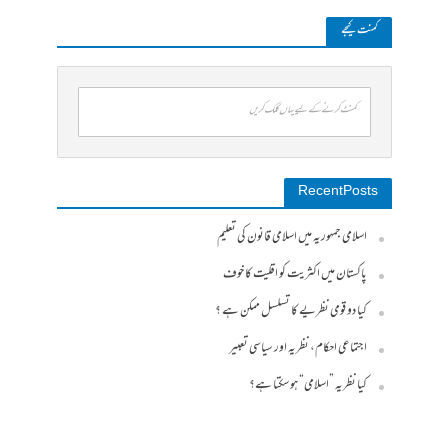
کمنت کیجے
کمنٹ کرنے کے لیے یہاں کلک کریں
Recent Posts
اسلامی جمہوریہ میں اسلامی قانون کی تعلیم
پاکستان میں اکثریت کو اقلیت کا خوف
کیا دو قومی نظریے کا تسلسل ممکن ہے ؟
اجتماعی احکام، نظریہ اور سیاسی تعبیر
کیا نظریہ ”اسلامی“ ہو سکتا ہے؟