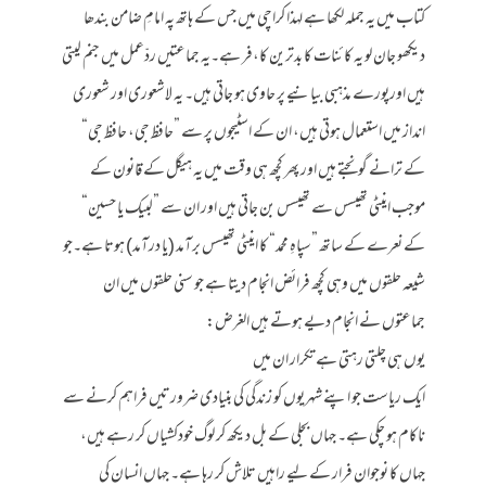
کتاب میں یہ جملہ لکھا ہے لہذا کراچی میں جس کے ہاتھ پہ امامِ ضامن بندھا
دیکھو جان لو یہ کائنات کا بدترین کا،فر ہے۔یہ جماعتیں ردّعمل میں جنم لیتی
ہیں اورپورے مذہبی بیانیے پر حاوی ہو جاتی ہیں۔ یہ لاشعوری اور شعوری
انداز میں استعمال ہوتی ہیں، ان کے اسٹیجوں پر سے ”حافظ جی، حافظ جی“
کے ترانے گونجتے ہیں اور پھر کچھ ہی وقت میں یہ ہیگل کے قانون کے
موجب اینٹی تھیسس سے تھیسس بن جاتی ہیں اور ان سے ”لبیک یا حسین“
کے نعرے کے ساتھ ”سپاہِ محمد“ کا اینٹی تھیسس برآمد (یا درآمد) ہوتا ہے۔جو
شیعہ حلقوں میں وہی کچھ فرائض انجام دیتا ہے جو سنی حلقوں میں ان
جماعتوں نے انجام دیے ہوتے ہیں الغرض:
یوں ہی چلتی رہتی ہے تکرار ان میں
ایک ریاست جو اپنے شہریوں کو زندگی کی بنیادی ضرورتیں فراہم کرنے سے
ناکام ہو چکی ہے۔ جہاں بجلی کے بل دیکھ کر لوگ خودکشیاں کر رہے ہیں،
جہاں کا نوجوان فرار کے لیے راہیں تلاش کر رہا ہے۔ جہاں انسان کی