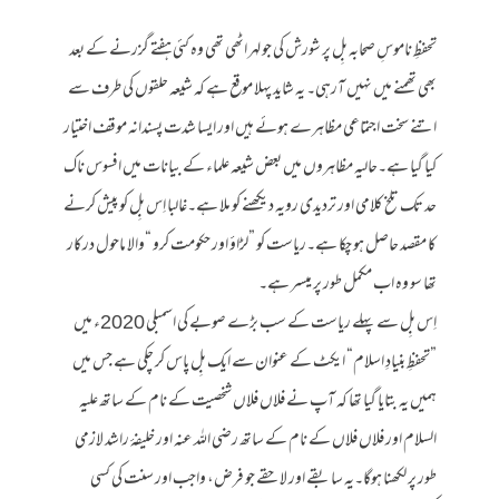
تحفظِ ناموسِ صحابہ بِل پر شورش کی جو لہر اٹھی تھی وہ کئی ہفتے گزرنے کے بعد
بھی تھمنے میں نہیں آرہی۔ یہ شاید پہلا موقع ہے کہ شیعہ حلقوں کی طرف سے
اتنے سخت اجتماعی مظاہرے ہوئے ہیں اور ایسا شدت پسندانہ موقف اختیار
کیا گیا ہے۔حالیہ مظاہروں میں بعض شیعہ علماء کے بیانات میں افسوس ناک
حد تک تلخ کلامی اور تردیدی رویہ دیکھنے کو ملا ہے۔غالبا اِس بِل کو پیش کرنے
کا مقصد حاصل ہو چکا ہے۔ریاست کو ”لڑاؤ اور حکومت کرو “والا ماحول درکار
تھا سو وہ اب مکمل طور پر میسر ہے۔
اِس بِل سے پہلے ریاست کے سب بڑے صوبے کی اسمبلی 2020ء میں
”تحفظِ بنیادِ اسلام“ ایکٹ کے عنوان سے ایک بِل پاس کر چکی ہے جس میں
ہمیں یہ بتایا گیا تھا کہ آپ نے فلاں فلاں شخصیت کے نام کے ساتھ علیہ
السلام اور فلاں فلاں کے نام کے ساتھ رضی اللہ عنہ اور خلیفۂ راشد لازمی
طور پر لکھنا ہوگا۔یہ سابقے اور لاحقے جو فرض، واجب اور سنت کی کسی