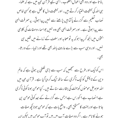
بناتا ہے اور وہ بھی اعمال القلوب۔ اسی لیے قرآن مجید میں ہے کہ علماء
ہی اللہ کی خشیت اختیار کرتے ہیں۔ اور خشیت دل کا فعل ہے جو کسی خاص
نصاب تعلیم سے گزرنے یا کتابیں پڑھنے سے نہیں پیدا ہوتی۔ یہ معرفت الہی
سے پیدا ہوتی ہے۔ اور معرفت الہی بھی وہ نہیں جو اسماء وصفات کی کلامی
بحثوں میں الجھ کر پیدا ہو کہ یہ تو صحابہ اور سلف کے زمانے میں تھیں ہی
نہیں۔ اور وہی سب سے بڑے عارف باللہ بھی تھے اور انبیاء کے ورثاء
بھی۔
اس کو ایک اور طرح سے سمجھیں کہ سب سے بڑی غلطی یہ ہوئی ہے کہ عالم
دین کے ٹائیٹل کو ایک ڈگری کے ساتھ ٹیگ کر دیا گیا ہے۔ قرآن مجید میں
اللہ عزوجل مومنوں کو جنت کی بشارت سناتے ہیں۔ کیا مومن ہونا کوئی ڈگری
ہے؟ نصاب ہے؟ کورس ہے؟ جس سے گزرنے کے بعد کوئی مومن بن
جاتا ہے اور جنت کا مستحق بھی۔ واضح بات ہے کہ مومن ہونا کچھ صفات
ہونے کا نام ہے۔ اگر وہ صفات آپ میں ہیں تو آپ مومن ہیں لیکن ان