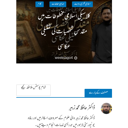
اسلامی فکری روایت
تہذیبی مطالعات
کلام
کلاسیکی اسلامی مخطوطات میں
مقدس شخصیات کی تمثیلی
عکاسی
4 weeks ago
تمام پوسٹس ملاحظہ کیجے
مصنف کے بارے
ڈاکٹر حافظ محمد زبیر
ڈاکٹر حافظ محمد زبیر دینی علوم کے معروف اسکالر ہیں اور رفاہ
یونیورسٹی لاہور میں تدریسی خدمات انجام دیتے ہیں۔