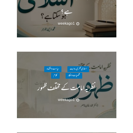
ہے؟
1 week ago
اسلامی فکری روایت
سیاست واقتصاد
شخصیات وافکار
کلام
نظریہ امامت کے مختلف ظہور
1 week ago