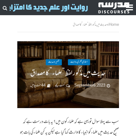
Home
»
حدیث میں مذکور لفظ “علماء” کا مصداق
اسلامی فکری روایت
تفسیر وحدیث
حدیث میں مذکور لفظ “علماء” کا مصداق
September 6, 2023
کمنت کیجے
44 منٹ چاہیں
سب سے پہلا سوال تو یہی ہے کہ علماء کون ہیں؟ یہ بات درست ہے کہ
صحیح حدیث میں علماء کو انبیاء کا وارث کہا گیا ہے لیکن یہ کن علماء کی بات ہو