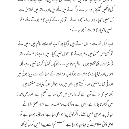
برائیاں سرٹیفائیڈ علماء میں عوام سے بھی زیادہ ہیں۔ سب ایک دوسرے
کی ٹانگیں کھینچنے یا دوسرے کو گرانے میں لگے ہیں اور ساتھ میں خواہش ہے
کہ ہمیں انبیاء کا وارث سمجھا جائے۔ تو انبیاء کے کیا یہ کام ہوتے تھے؟ تو
تمہیں انبیاء کا وارث سمجھا جائے؟
اب لوگ مجھ سے سوال کرتے ہیں تو کیا پھر آپ خود ایسے عالم ہیں؟ میں نے
تو کبھی اس معنی میں عالم ہونے کا دعوی نہیں کیا۔ میں اپنے نام کے ساتھ
ڈاکٹر اور حافظ لکھتا ہوں۔ عالم ہونا میرے نزدیک کوئی ڈگری نہیں ہے بلکہ
احوال اور کیفیات کا نام ہے جو کتاب وسنت کے مطالعے سے پیدا ہوتی ہیں
اور فی زمانہ جنہیں علماء کہتے ہیں، ان میں وہ احوال اور کیفیات مفقود ہیں۔
بلکہ میری رائے تو یہ ہے کہ مدارس میں جس نصاب تعلیم سے، اور جس انداز
میں گزارتا جاتا ہے، اس سے وہ کتاب وسنت والے علماء یعنی علمائے
ربانی پیدا ہو ہی نہیں سکتے۔ اگر کوئی پیدا ہو بھی رہا ہے اور یقینا ہو رہا ہے تو
اپنی ذاتی صلاحیت کی بنیاد پر ہو رہا ہے، سسٹم اسے پیدا نہیں کر رہا کیونکہ