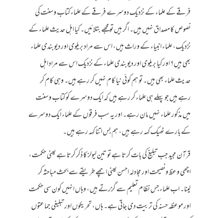
فرقے کے علماء کے نزدیک دوسرے فرقے کے علماء کتاب وسنت کی
نصوص کا مصداق نہیں ہیں۔ اگر ہیں تو مجھے بتلائیں۔ کیا اہل حدیث علماء کے
نزدیک، علماء انبیاء کے وراث ہیں، اس سے مراد بریلوی اور دیوبندی علماء
بھی ہیں؟ اور کیا بریلوی اور دیوبندی علماء کے نزدیک اس سے مراد اہل
حدیث علماء بھی ہیں۔ تو ہم کوئی نیا کام نہیں کر رہے ہیں۔ وہی کام کر
رہے ہیں جو پہلے ہی علماء کر رہے ہیں کہ ایک دوسرے کو کتاب وسنت
میں مذکور علماء نہیں مان رہے۔ اور یہ سب فرقوں کے علماء ایک دوسرے
کے بارے ٹھیک کہہ رہے ہیں، ہم بس اتنا کہہ رہے ہیں۔
قرآن مجید جب تبلیغ کی بات کرتا ہے تو تین لیولز کا ذکر کرتا ہے یعنی حکمت،
اچھی وعظ ونصیحت اور مجادلہ احسن یعنی اچھے طریقے سے بحث مباحثہ کر
لینا۔ اب علماء جس نظام تعلیم سے گزرتے ہیں، وہاں انہیں کون سی حکمت
اور موعظہ حسنہ کی تربیت دی جاتی ہے۔ ہاں، تحریکوں اور تبلیغی جماعتوں