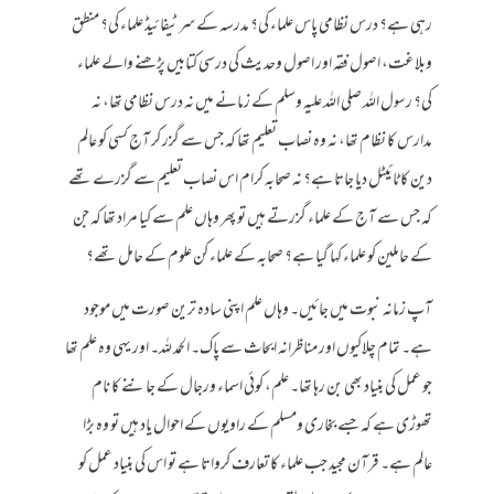
رہی ہے؟ درس نظامی پاس علماء کی؟ مدرسہ کے سرٹیفائیڈ علماء کی؟ منطق
وبلاغت، اصول فقہ اور اصول وحدیث کی درسی کتابیں پڑھنے والے علماء
کی؟ رسول اللہ صلی اللہ علیہ وسلم کے زمانے میں نہ درس نظامی تھا، نہ
مدارس کا نظام تھا، نہ وہ نصاب تعلیم تھا کہ جس سے گزر کر آج کسی کو عالم
دین کا ٹائیٹل دیا جاتا ہے؟ نہ صحابہ کرام اس نصاب تعلیم سے گزرے تھے
کہ جس سے آج کے علماء گزرتے ہیں تو پھر وہاں علم سے کیا مراد تھا کہ جن
کے حاملین کو علماء کہا گیا ہے؟ صحابہ کے علماء کن علوم کے حامل تھے؟
آپ زمانہ نبوت میں جائیں۔ وہاں علم اپنی سادہ ترین صورت میں موجود
ہے۔ تمام چلاکیوں اور مناظرانہ ابحاث سے پاک۔ الحمد للہ۔ اور یہی وہ علم تھا
جو عمل کی بنیاد بھی بن رہا تھا۔ علم، کوئی اسماء ورجال کے جاننے کا نام
تھوڑی ہے کہ جسے بخاری ومسلم کے راویوں کے احوال یاد ہیں تو وہ بڑا
عالم ہے۔ قرآن مجید جب علماء کا تعارف کرواتا ہے تو اس کی بنیاد عمل کو