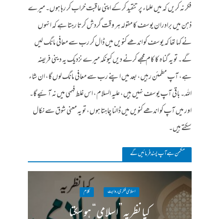
فکر نہ کریں کہ میں علماء پر تنقید کر کے اپنی عاقبت خراب کر رہا ہوں۔ میرے
ذہن میں برادران یوسف کا مقولہ ہر وقت گردش کرتا رہتا ہے کہ انہوں
نے کہا تھا کہ یوسف کو اندھے کنویں میں ڈال کر رب سے معافی مانگ لیں
گے۔ تو یہ گناہ کا کام مجھے کرنے دیں کیونکہ میرے نزدیک یہ دینی فریضہ
ہے، آپ مطمئن رہیں، بعد میں اپنے رب سے معافی مانگ لوں گا، ان شاء
اللہ۔ باقی آپ یوسف نہیں ہیں، علیہ السلام، اس غلط فہمی میں نہ آئیے گا۔
اور میں آپ کو اندھے کنویں میں ڈالنا چاہتا ہوں، تو یہ معنی شوق سے نکال
سکتے ہیں۔
مکمن ہےآپ پسند فرمائیں گے
اسلامی فکری روایت
کلام
کیا نظریہ ”اسلامی“ ہو سکتا