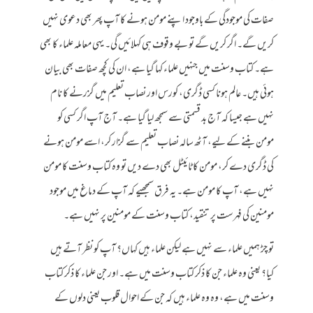
صفات کی موجودگی کے باوجود اپنے مومن ہونے کا آپ پھر بھی دعوی نہیں
کریں گے۔ اگر کریں گے تو بے وقوف ہی کہلائیں گی۔ یہی معاملہ علماء کا بھی
ہے۔ کتاب وسنت میں جنہیں علماء کہا گیا ہے، ان کی کچھ صفات بھی بیان
ہوئی ہیں۔ عالم ہونا کسی ڈگری، کورس اور نصاب تعلیم میں گزرنے کا نام
نہیں ہے جیسا کہ آج بد قسمتی سے سمجھ لیا گیا ہے۔ آج آپ اگر کسی کو
مومن بننے کے لیے، آٹھ سالہ نصاب تعلیم سے گزار کر، اسے مومن ہونے
کی ڈگری دے کر، مومن کا ٹائیٹل بھی دے دیں تو وہ کتاب وسنت کا مومن
نہیں ہے، آپ کا مومن ہے۔ یہ فرق سمجھیے کہ آپ کے دماغ میں موجود
مومنین کی فہرست پر تنقید، کتاب وسنت کے مومنین پر نہیں ہے۔
تو چڑ ہمیں علماء سے نہیں ہے لیکن علماء ہیں کہاں؟ آپ کو نظر آتے ہیں
کیا؟ یعنی وہ علماء جن کا ذکر کتاب وسنت میں ہے۔ اور جن علماء کا ذکر کتاب
وسنت میں ہے، وہ وہ علماء ہیں کہ جن کے احوال قلوب یعنی دلوں کے