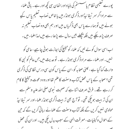
پورے تعلیمی نظام یا سسٹم کی بنیاد اور اٹھان ہی کچھ اور ہے۔ باقی علماء
سے مراد اگر سرٹیفائیڈ اور ڈگری ہولڈر ہیں یا خاص نصاب تعلیم پاس کیے
ہوئے ہیں تو ہمارے پاس بھی ڈگریاں ہیں اور ہم بھی وہ نصاب تعلیم نہ
صرف پڑھ چکے ہیں بلکہ پچھلے بیس سال سے پڑھا رہے ہیں لہذا علماء ہیں۔
اب اسی سوال کو لے لیں کہ علماء کو تبلیغ کی اجازت ہونی چاہیے، عامی کو
نہیں۔ اور علماء سے مراد ڈگری ہولڈر ہے۔ تو حدیث میں جس عالم کو نبی کا
وارث کہا گیا ہے، یعنی صحابہ کو، ان کے پاس کون سی درس نظامی کی ڈگری
تھی؟ صحابہ کے پاس محض کتاب وسنت کا علم تھا اور وہ دعوت وتبلیغ کا کام
کر رہے تھے۔ فرق صرف اتنا ہے کہ صحبت نبوی صلی اللہ علیہ وسلم سے
ان کی تربیت ہو چکی تھی۔ تو آج بھی تربیت ڈگری ہولڈر علماء اور سرٹیفائیڈ
مولوی نہیں کریں گے بلکہ کتاب وسنت کے علمائے ربانی کریں گے کہ جن
کے احوال وکیفیات، معرفت الہی کے سبب بدل چکی ہیں۔ اور ان کی محض