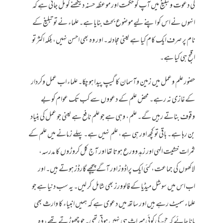
کی دعوت وتبلیغ میں آپ کو حکمت اور موعظہ حسنہ دیکھنے کو مل جاتی ہے کہ
انہوں نے اس کو اپنے لیے موضوع بحث بنایا ہے۔ علماء نے تو تبلیغ کے
نام پر صرف ایک کام کیا ہے یعنی مجادلہ۔ اور وہ بھی احسن نہیں، بلکہ اکثر تو
اقبح ہی کیا ہے۔
حضور علم وعمل میں زمین وآسمان کا گیپ پیدا ہو چکا۔ علماء اب عمل وکردار
کے غازی نہ رہے۔ محض علم کے دعووں سے کب تک عوام کو بے
وقوف بناتے رہیں گے۔ علم، وہی ہے جو علم نافع ہے یعنی جو عمل کی بنیاد
بن رہا ہے۔ باقی تو کچھ اور ہی ہے، علم نہیں ہے۔ پہلے زمانے میں علم کے
ثمرات خشیت الہی اور زہد وورع ہوتا تھا اور آج کل کروڑوں کا مدرسہ،
لاکھوں کی جماعت، کئی ایک پراڈوز اور آگے پیچھے گارڈز ہوتے ہیں۔ اور
اب اس میں سوشل میڈیا کے فالوورز بھی شامل کر لیں۔ یہ سب دنیا ہے جو
علماء سمیٹ رہے ہیں اور ساتھ میں دعوی ہے کہ ہمیں انبیاء کا وارث بھی
مانا جائے کہ جن کی کوئی میراث ہی نہیں ہوتی تھی۔ جو چھوڑتے تھے، وہ