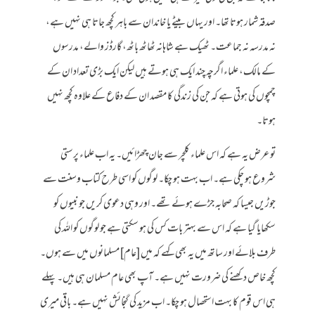
صدقہ شمار ہوتا تھا۔ اور یہاں بیٹے یا خاندان سے باہر کچھ جاتا ہی نہیں ہے،
نہ مدرسہ نہ جماعت۔ ٹھیک ہے شاہانہ ٹھاٹھ باٹھ، گارڈز والے، مدرسوں
کے مالک، علماء اگرچہ چند ایک ہی ہوتے ہیں لیکن ایک بڑی تعداد ان کے
چمچوں کی ہوتی ہے کہ جن کی زندگی کا مقصد ان کے دفاع کے علاوہ کچھ نہیں
ہوتا۔
تو عرض یہ ہے کہ اس علماء کلچر سے جان چھڑائیں۔ یہ اب علماء پرستی
شروع ہو چکی ہے۔ اب بہت ہو چکا۔ لوگوں کو اسی طرح کتاب وسنت سے
جوڑیں جیسا کہ صحابہ جڑے ہوئے تھے۔ اور وہی دعوی کریں جو نبیوں کو
سکھایا گیا ہے کہ اس سے بہتر بات کس کی ہو سکتی ہے جو لوگوں کو اللہ کی
طرف بلائے اور ساتھ میں یہ بھی کہے کہ میں [عام] مسلمانوں میں سے ہوں۔
کچھ خاص دکھنے کی ضرورت نہیں ہے۔ آپ بھی عام مسلمان ہی ہیں۔ پہلے
ہی اس قوم کا بہت استحصال ہو چکا۔ اب مزید کی گنجائش نہیں ہے۔ باقی میری