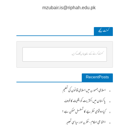
mzubair.is@riphah.edu.pk
کمنت کیجے
کمنٹ کرنے کے لیے یہاں کلک کریں
Recent Posts
اسلامی جمہوریہ میں اسلامی قانون کی تعلیم
پاکستان میں اکثریت کو اقلیت کا خوف
کیا دو قومی نظریے کا تسلسل ممکن ہے ؟
اجتماعی احکام، نظریہ اور سیاسی تعبیر