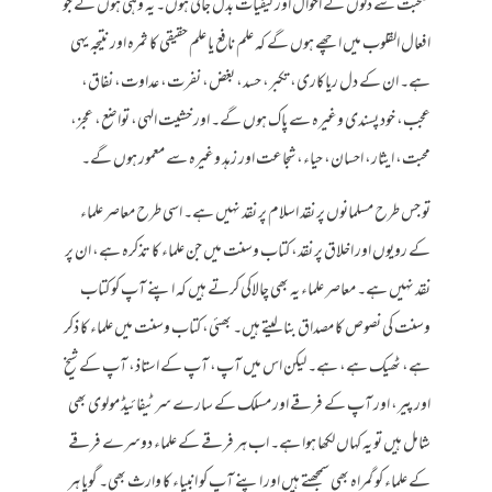
صحبت سے دلوں کے احوال اور کیفیات بدل جاتی ہوں۔ یہ وہی ہوں گے جو
افعال القلوب میں اچھے ہوں گے کہ علم نافع یا علم حقیقی کا ثمرہ اور نتیجہ یہی
ہے۔ ان کے دل ریاکاری، تکبر، حسد، بغض، نفرت، عداوت، نفاق،
عجب، خود پسندی وغیرہ سے پاک ہوں گے۔ اور خشیت الہی، تواضع، عجز،
محبت، ایثار، احسان، حیاء، شجاعت اور زہد وغیرہ سے معمور ہوں گے۔
تو جس طرح مسلمانوں پر نقد اسلام پر نقد نہیں ہے۔ اسی طرح معاصر علماء
کے رویوں اور اخلاق پر نقد، کتاب وسنت میں جن علماء کا تذکرہ ہے، ان پر
نقد نہیں ہے۔ معاصر علماء یہ بھی چالاکی کرتے ہیں کہ اپنے آپ کو کتاب
وسنت کی نصوص کا مصداق بنا لیتے ہیں۔ بھئی، کتاب وسنت میں علماء کا ذکر
ہے، ٹھیک ہے، ہے۔ لیکن اس میں آپ، آپ کے استاذ، آپ کے شیخ
اور پیر، اور آپ کے فرقے اور مسلک کے سارے سرٹیفائیڈ مولوی بھی
شامل ہیں تو یہ کہاں لکھا ہوا ہے۔ اب ہر فرقے کے علماء دوسرے فرقے
کے علماء کو گمراہ بھی سمجھتے ہیں اور اپنے آپ کو انبیاء کا وارث بھی۔ گویا ہر