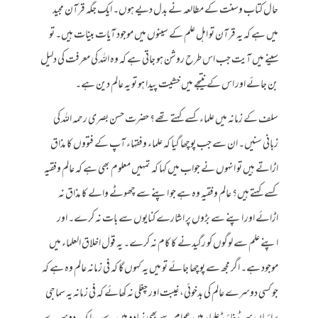
حال کتاب وسنت کے مطالعہ نے بدل دیے ہوں۔ ایک جگہ قرآن مجید
میں ہے کہ یہ قرآن تو اہل علم کے سینوں میں موجود آیات بینات ہیں۔ تو
سینے میں آیت جب اس طرح روشن ہو جاتی ہے کہ وہ اللہ کی معرفت کی دلیل
بن جائے اور اس کے نتیجے میں خشیت پیدا ہو تو یہ عالم دین ہے۔
سلف کے زمانہ میں علماء کسے کہتے تھے؟ حضرت حسن بصری رحمہ اللہ کی
زبانی سنیں۔ ان سے جب پوچھا گیا کہ علماء وفقہاء آپ کے فتووں کا مذاق
اڑاتے ہیں تو انہوں نے جواب میں کہا کہ تمہیں معلوم بھی ہے کہ عالم وفقیہ
کسے کہتے ہیں؟ عالم وفقیہ وہ ہے جو اپنے سے چھوٹے والے کا مذاق نہ
اڑائے اور اپنے سے بڑوں پر اشارے کنایوں سے بات نہ کرے۔ اور
اپنے علم سے لوگوں کو رگیدنے کا کام نہ کرے۔ یہ قول اخلاق العلماء میں
موجود ہے۔ اگر مجھ سے پوچھا جائے تو میں یہ کہوں گا کہ فی زمانہ عالم وہ ہے کہ
جو کسی دوسرے عالم کی بدخوئی، غیبت اور چغلی نہ کھائے کہ فی زمانہ یہ سماجی