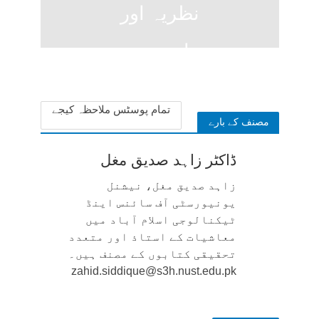
نظریہ اور
سیاسی تعبیر
1 week ago
تمام پوسٹس ملاحظہ کیجے
مصنف کے بارے
ڈاکٹر زاہد صدیق مغل
زاہد صدیق مغل، نیشنل
یونیورسٹی آف سائنس اینڈ
ٹیکنالوجی اسلام آباد میں
معاشیات کے استاذ اور متعدد
تحقیقی کتابوں کے مصنف ہیں۔
zahid.siddique@s3h.nust.edu.pk