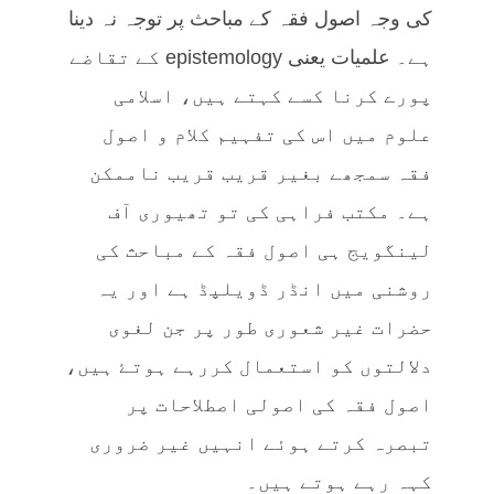
کی وجہ اصول فقہ کے مباحث پر توجہ نہ دینا
ہے۔ علمیات یعنی epistemology کے تقاضے
پورے کرنا کسے کہتے ہیں، اسلامی
علوم میں اس کی تفہیم کلام و اصول
فقہ سمجھے بغیر قریب قریب ناممکن
ہے۔ مکتب فراہی کی تو تھیوری آف
لینگویج ہی اصول فقہ کے مباحث کی
روشنی میں انڈر ڈویلپڈ ہے اور یہ
حضرات غیر شعوری طور پر جن لغوی
دلالتوں کو استعمال کررہے ہوتۓ ہیں،
اصول فقہ کی اصولی اصطلاحات پر
تبصرہ کرتے ہوئے انہیں غیر ضروری
کہہ رہے ہوتے ہیں۔