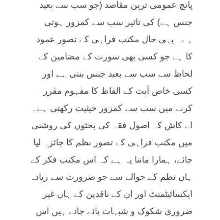
پانچ عمومی ترین مقاصد (جو سب سے بعید
جنس ہے) کی تاثیر سب سے کمزور ہوتی
ہے۔ یہی حال مکتب فراہی کے تصور عمود
کا ہے جو کسی بھی سورت کے مضامین کے
لحاظ سے سب سے بعید جنس بنتی ہے اور
کسی خاص آیت کے الفاظ کا مفہوم مقرر
کرنے میں سب سے کمزور حیثیت رکھتی ہے۔
اے کاش کہ اصول فقہ کی بحثوں کی روشنی
میں مکتب فراہی کے تصور نظم کا جائزہ لیا
جائے، ہمارا ماننا یہ ہے کہ اس مکتب فکر کے
ہاں نظم کے حوالے سے جو ضرورت سے زیادہ
ایکسائیٹمنٹ اور ان کے ناقدین کے ہاں غیر
ضروری شکوک و شبہات پائے جاتے ہیں اس