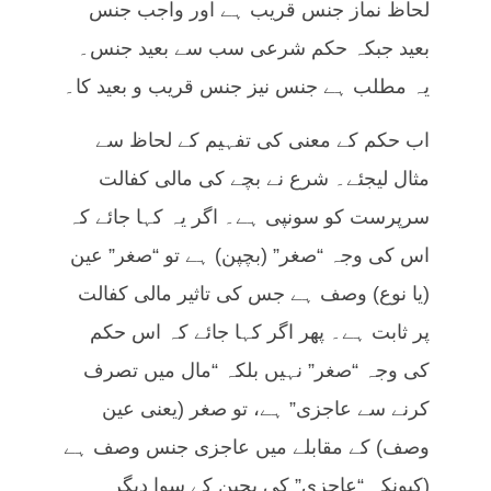
لحاظ نماز جنس قریب ہے اور واجب جنس
بعید جبکہ حکم شرعی سب سے بعید جنس۔
یہ مطلب ہے جنس نیز جنس قریب و بعید کا۔
اب حکم کے معنی کی تفہیم کے لحاظ سے
مثال لیجئے۔ شرع نے بچے کی مالی کفالت
سرپرست کو سونپی ہے۔ اگر یہ کہا جائے کہ
اس کی وجہ “صغر” (بچپن) ہے تو “صغر” عین
(یا نوع) وصف ہے جس کی تاثیر مالی کفالت
پر ثابت ہے۔ پھر اگر کہا جائے کہ اس حکم
کی وجہ “صغر” نہیں بلکہ “مال میں تصرف
کرنے سے عاجزی” ہے، تو صغر (یعنی عین
وصف) کے مقابلے میں عاجزی جنس وصف ہے
(کیونکہ “عاجزی” کی بچپن کے سوا دیگر