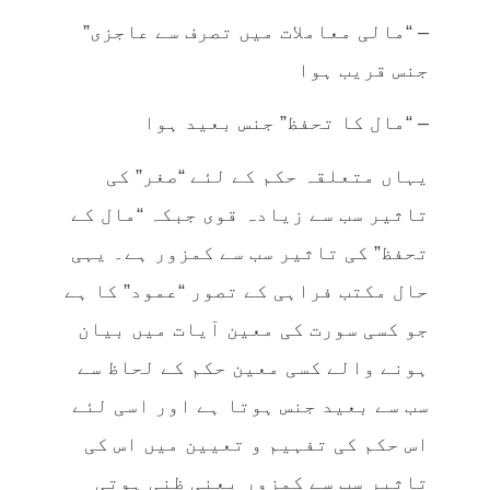
– “مالی معاملات میں تصرف سے عاجزی”
جنس قریب ہوا
– “مال کا تحفظ” جنس بعید ہوا
یہاں متعلقہ حکم کے لئے “صغر” کی
تاثیر سب سے زیادہ قوی جبکہ “مال کے
تحفظ” کی تاثیر سب سے کمزور ہے۔ یہی
حال مکتب فراہی کے تصور “عمود” کا ہے
جو کسی سورت کی معین آیات میں بیان
ہونے والے کسی معین حکم کے لحاظ سے
سب سے بعید جنس ہوتا ہے اور اسی لئے
اس حکم کی تفہیم و تعیین میں اس کی
تاثیر سب سے کمزور یعنی ظنی ہوتی