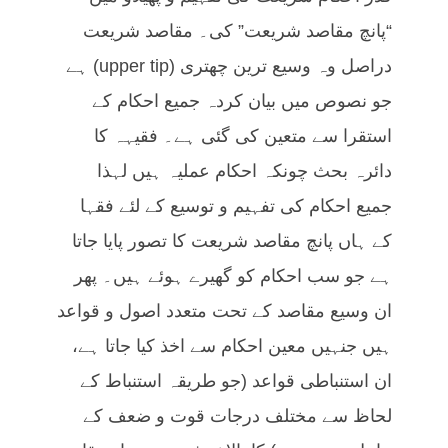
“پانچ مقاصد شریعت” کی۔ مقاصد شریعت
دراصل وہ وسیع ترین چھتری (upper tip) ہے
جو نصوص میں بیان کردہ جمیع احکام کے
استقرا سے متعین کی گئی ہے۔ فقیہہ کا
دائرہ بحث چونکہ احکام عملیہ ہیں لہذا
جمیع احکام کی تفہیم و توسیع کے لئے فقہا
کے ہاں پانچ مقاصد شریعت کا تصور پایا جاتا
ہے جو سب احکام کو گھیرے ہوئے ہیں۔ پھر
ان وسیع مقاصد کے تحت متعدد اصول و قواعد
ہیں جنہیں معین احکام سے اخذ کیا جاتا ہے،
ان استنباطی قواعد (جو طریقہ استنباط کے
لحاظ سے مختلف درجات قوت و ضعف کے