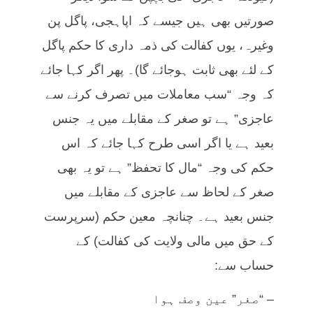
صورتیں بھی ہیں جیسے کہ اپاہجی، پاگل پن
وغیرہ، یوں کفالت کی ذمہ داری کا حکم پاگل
کے لئے بھی ثابت ہوجائے گا)۔ پھر اگر کہا جائے
کہ وجہ “سب معاملات میں تصرف کرنے سے
عاجزی” ہے تو صغر کے مقابلے میں یہ جنس
بعید ہے یا اگر اسی طرح کہا جائے کہ اس
حکم کی وجہ “مال کا تحفظ” ہے تو یہ بھی
صغر کے لحاظ سے عاجزی کے مقابلے میں
جنس بعید ہے۔ چنانچہ معین حکم (سرپرست
کے حق میں مالی ولایت کی کفالت) کے
حساب سے:
– “صغر” عین وصف ہوا