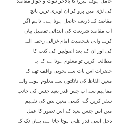
حامل ہوتے ہیں) کا بالاخر ثبوت و جواز مقاصد
کی لڑی میں پرو کر ان اوپری ترین پانچ
مقاصد کے ذریعے حاصل ہوتا ہے۔ تاہم اگر
آپ مقاصد شریعت کی ابتدائی تفصیل بیان
کرنے والی شخصیت امام غزالی رحمہ اللہ
کی اور ان کے بعد اصولیین کی کتب کا
مطالعہ کریں تو معلوم ہوتا ہے کہ یہ
حضرات اس بات سے بخوبی واقف تھے کہ
معین الفاظ کی دلالتوں سے معلوم ہونے والے
مفاہیم سے آپ جس قدر بعید جنس کی جانب
سفر کریں گے، کسی معین نص کی تفہیم
میں اس جنس بعید کے اس تصور کا عمل
دخل اسی قدر ظنی ہوتا جاتا ہے، یہاں تک کہ