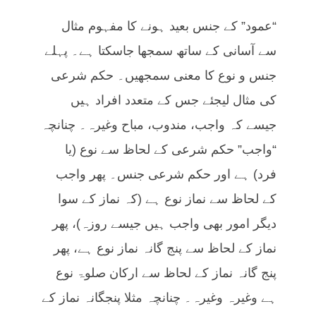
“عمود” کے جنس بعید ہونے کا مفہوم مثال
سے آسانی کے ساتھ سمجھا جاسکتا ہے۔ پہلے
جنس و نوع کا معنی سمجھیں۔ حکم شرعی
کی مثال لیجئے جس کے متعدد افراد ہیں
جیسے کہ واجب، مندوب، مباح وغیرہ۔ چنانچہ
“واجب” حکم شرعی کے لحاظ سے نوع (یا
فرد) ہے اور حکم شرعی جنس۔ پھر واجب
کے لحاظ سے نماز نوع ہے (کہ نماز کے سوا
دیگر امور بھی واجب ہیں جیسے روزہ)، پھر
نماز کے لحاظ سے پنج گانہ نماز نوع ہے، پھر
پنج گانہ نماز کے لحاظ سے ارکان صلوۃ نوع
ہے وغیرہ وغیرہ۔ چنانچہ مثلا پنجگانہ نماز کے