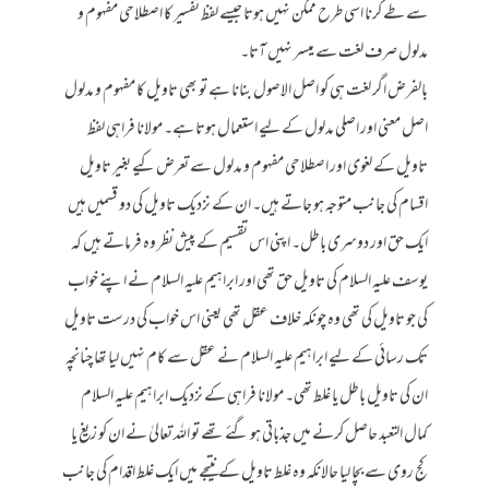
سے طے کرنا اسی طرح ممکن نہیں ہوتا جیسے لفظ تفسیر کا اصطلاحی مفہوم و
مدلول صرف لغت سے میسر نہیں آتا۔
بالفرض اگر لغت ہی کو اصل الاصول بنانا ہے تو بھی تاویل کا مفہوم و مدلول
اصل معنی اور اصلی مدلول کے لیے استعمال ہوتا ہے۔ مولانا فراہی لفظ
تاویل کے لغوی اور اصطلاحی مفہوم و مدلول سے تعرض کیے بغیر تاویل
اقسام کی جانب متوجہ ہو جاتے ہیں۔ ان کے نزدیک تاویل کی دو قسمیں ہیں
ایک حق اور دوسری باطل۔ اپنی اس تقسیم کے پیش نظر وہ فرماتے ہیں کہ
یوسف علیہ السلام کی تاویل حق تھی اور ابراہیم علیہ السلام نے اپنے خواب
کی جو تاویل کی تھی وہ چونکہ خلاف عقل تھی یعنی اس خواب کی درست تاویل
تک رسائی کے لیے ابراہیم علیہ السلام نے عقل سے کام نہیں لیا تھا چنانچہ
ان کی تاویل باطل یا غلط تھی۔ مولانا فراہی کے نزدیک ابراہیم علیہ السلام
کمال التعبد حاصل کرنے میں جذباتی ہو گئے تھے تو اللہ تعالیٰ نے ان کو زیغ یا
کج روی سے بچا لیا حالانکہ وہ غلط تاویل کے نتیجے میں ایک غلط اقدام کی جانب