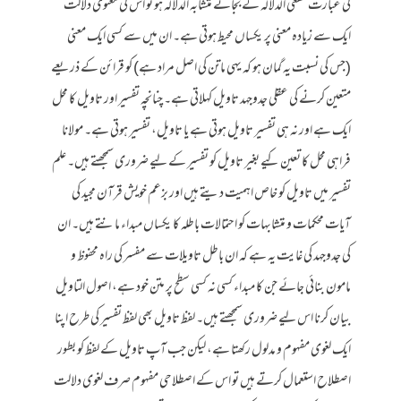
کی عبارت قطعی الدلالہ کے بجائے متشابہ الدلالہ ہو تو اس کی معنوی دلالت
ایک سے زیادہ معنی پر یکساں محیط ہوتی ہے۔ ان میں سے کسی ایک معنی
(جس کی نسبت یہ گمان ہو کہ یہی ماتن کی اصل مراد ہے) کو قرائن کے ذریعے
متعین کرنے کی عقلی جدوجہد تاویل کہلاتی ہے۔ چنانچہ تفسیر اور تاویل کا محل
ایک ہے اور نہ ہی تفسیر تاویل ہوتی ہے یا تاویل، تفسیر ہوتی ہے۔ مولانا
فراہی محل کا تعین کیے بغیر تاویل کو تفسیر کے لیے ضروری سمجھتے ہیں۔ علم
تفسیر میں تاویل کو خاص اہمیت دیتے ہیں اور بزعم خویش قرآن مجید کی
آیات محکمات و متشابہات کو احتمالات باطلہ کا یکساں مبداء مانتے ہیں۔ ان
کی جدوجہد کی غایت یہ ہے کہ ان باطل تاویلات سے مفسر کی راہ محفوظ و
مامون بنائی جائے جن کا مبداء کسی نہ کسی سطح پر متن خود ہے، اصول التاویل
بیان کرنا اس لیے ضروری سمجھتے ہیں۔ لفظ تاویل بھی لفظ تفسیر کی طرح اپنا
ایک لغوی مفہوم و مدلول رکھتا ہے، لیکن جب آپ تاویل کے لفظ کو بطور
اصطلاح استعمال کرتے ہیں تو اس کے اصطلاحی مفہوم صرف لغوی دلالت