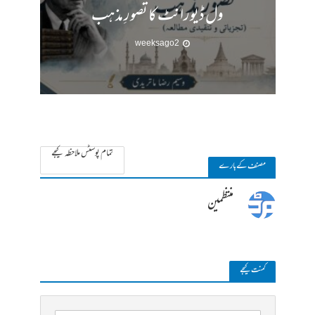
ول ڈیورانٹ کا تصورِ مذہب
2 weeks ago
تمام پوسٹس ملاحظہ کیجے
مصنف کے بارے
منتظمین
کمنت کیجے