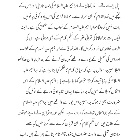
چل پڑے تھے۔ اللہ تعالیٰ نے ابراہیم علیہ السلام کی غلط تاویل اور اس کے
نتیجے میں غلط اقدام کو بھی سراہا ہے۔ مولانا فراہی کی اس یاوہ گوئی پر تو میں
بات نہیں کرونگا جو ابراہیم علیہ السلام کے خواب کے متعلق کی ہے۔ البتہ
ایک بات جو مولانا کی قرانی متن کے نظم کلام کے بھی منافی ہے اس کی
طرف نشاندہی ضرور کروں گا۔ اللہ تعالیٰ نے ابراہیم علیہ السلام کے خواب
اور اس کی تعمیل کے پورے واقعے کو بیان کرنے کے بعد فرمایا ؛ ان ھذا لھو
البلأ المبین، سوال یہ ہے کہ سیاق کلام کا نظم کیا بتا رہا ہے کہ ابراہیم علیہ
السلام کی جذباتیت کو بڑا امتحان کہا جا رہا ہے یا ابراہیم علیہ السلام کے اس
امتحان کو بلائے مبین کہا جا رہا ہے؟ یہاں شاید ادنیٰ درجے کے تأمل کی
ضرورت بھی نہ ہو کہ بلاءمبین اس پورے واقعے میں ابراہیم علیہ السلام
کے لیے جو امتحان تھا اسے کہا جا رہا ہے۔ لیکن مولانا فراہی نے اپنے موقف
کے دفاع میں اس نظم کلام کو بھی قربان کرنے سے گریز نہیں کیا جسے
دبستان شبلی سے وابستہ حضرات اپنا ذورۃ السنام بتاتے پھرتے ہیں۔ اب