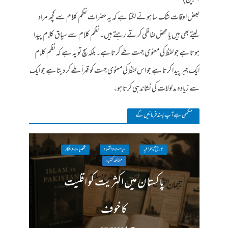
المبین)
بعض اوقات شک سا ہونے لگتا ہے کہ یہ حضرات نظم کلام سے کچھ مراد
لیتے بھی ہیں یا محض لفاظی کرتے رہتے ہیں۔ نظم کلام سے سیاق کلام پیدا
ہوتا ہے جو لفظ کی معنوی جہت طے کرتا ہے۔ بلکہ سچ تو یہ ہے کہ نظم کلام
ایک جبر پیدا کرتا ہے جو اس لفظ کی معنوی جہت کو قہراً طے کر دیتا ہے جو ایک
سے زیادہ مدلولات کی نشاندہی کرتا ہو۔
مکمن ہےآپ پسند فرمائیں گے
تاریخ / جغرافیہ
سیاست واقتصاد
شخصیات وافکار
مطالعہ کتب
پاکستان میں اکثریت کو اقلیت
کا خوف