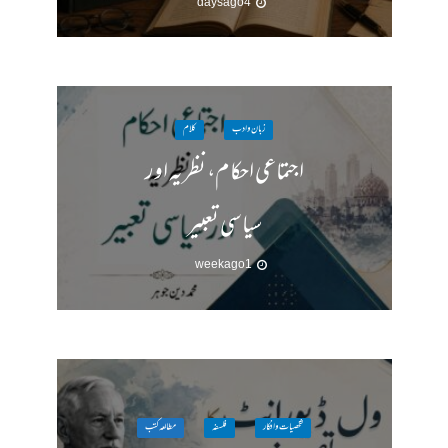
4 days ago
زبان وادب
کلام
اجتماعی احکام، نظریہ اور
سیاسی تعبیر
1 week ago
شخصیات وافکار
فلسفہ
مطالعہ کتب