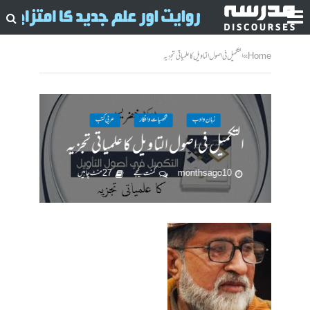
Home
»
التکمیل فی اصول التاویل کا علمیاتی تجزیہ
زبان وادب
شخصیات وافکار
عربی کتب
التکمیل فی اصول التاویل کا علمیاتی تجزیہ
10 months ago
کمنت کیجے
27 منٹ چاہیں