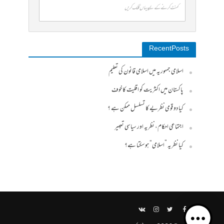
کمنٹ کرنے کے لیے یہاں کلک کریں
Recent Posts
اسلامی جمہوریہ میں اسلامی قانون کی تعلیم
پاکستان میں اکثریت کو اقلیت کا خوف
کیا دو قومی نظریے کا تسلسل ممکن ہے ؟
اجتماعی احکام، نظریہ اور سیاسی تعبیر
کیا نظریہ ”اسلامی“ ہو سکتا ہے؟