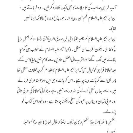
آپ فراہی صاحب کی تاویلات کا بھی ایک نظارہ کر لیں۔ وہ فرماتے ہیں؛
ان ابراہیم علیہ السلام فہم من رویاہ انہ مامور بذبح ولدہ ( حالانکہ ایسا نہیں
تھا)۔
ان ابراہیم علیہ السلام لم یصبر للتاویل بل صدق الرویأ التی رأھا، و لم یعمل رایاً
لیأولھا الی مایکون اقرب الی العقل۔ ( ابراہیم علیہ السلام نے خواب ہی کو سچا
بنانے میں لگ گئے اور اقرب الی العقل تاویل سے کام نہیں لیا) اس کے
بعد مولانا فراہی کو خیال آیا کہ ابراہیم علیہ السلام کا اقدام اگرچہ خلاف عقل تھا
پھر بھی اسے کریڈٹ دینا چاہیے۔ اس کریڈٹ دہی میں وہ جو شاعری فرماتے
ہیں، اسے یہاں نقل کرنے کی ضرورت نہیں ہے، جو کوئی مولانا کی عربی دانی
اور عربی زبان و بیان پر عبور کی سطح دیکھنا چاہتا ہے، وہ خود اس کتاب کو
پڑھ لے۔
استحسن (اللہ )منہ ھذا الفہم و کان ذلک ابتلاً کما قال تعالیٰ ( ان ھذا لھو البلأ