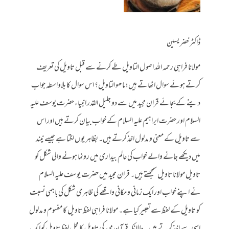
ڈاکٹر خضر یسین
مولانا فراہی رحمہ اللہ اصول التاویل طے کرنے سے قبل تاویل کی تعریف
کرتے ہوئے سوال اٹھاتے ہیں ؛ ماھو التاویل؟ اس سوال کا بلاواسطہ جواب
دینے کے بجائے قران مجید میں سے دو جلیل القدر انبیاء حضرت یوسف علیہ
السلام اور حضرت ابراہیم علیہ السلام کے خواب بیان کرتے ہیں اور اس
سے تاویل کے معنی و مدلول اخذ کرتے ہیں۔ بظاہر یوں لگتا ہے جیسے نیند
میں دیکھے جانے والے خواب کی عالم بیداری میں رونما ہونے والی شکل کو
تاویل مولانا تاویل سمجھتے ہیں۔ قران مجید میں حضرت یوسف علیہ السلام
نے اپنے خواب اور ایک زمانی و مکانی واقعے کی ظاہری شکل کی باہمی نسبت
کو تاویل کے لفظ سے تعبیر کیا ہے۔ مولانا فراہی لفظ تاویل کا مفہوم و مدلول