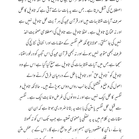
اسی سے اخذ کرتے ہیں۔ حالانکہ قرآن مجید کی تاویل کا محل لفظ تاویل کو ایک
اصطلاح کی شکل دیتا ہے۔ جس سے یہ بات سامنے آتی ہے کہ تاویل کا محل
صرف آیات متشابہات ہیں اور قرآن مجید کی ہر آیت محل تاویل نہیں ہے
اور نہ محتاج تاویل ہے۔ لفظ تاویل سے تاویل کی اصطلاحی معنویت اخذ
نہیں کی جا سکتی۔ مولانا چونکہ علم تفسیر کے مقدمات اور انتہائی نتائج کی
طرف کبھی متوجہ نہیں ہوئے اور نہ کبھی قرآن مجید کی اس تنبیہ کو درخور اعتناء
سمجھا ہے جس میں آیات متشابہات کی تاویل سے منع کیا گیا ہے اس لیے وہ
تاویل کو “تاویل حق” اور تاویل باطل کے درمیان فرق کرنے والے
اصول کی وضع و تشکیل کی جانب رواں دواں ہو پڑتے ہیں۔ حالانکہ تاویل و
تفسیر کا محل ایک نہیں ہے اور نہ دونوں کی غرض و غایت ایک ہے۔ تفسیر
سے قبل محل تفسیر یا متن کی بابت یہ بتانا ضروری ہوتا ہے کہ ان ان
مقامات پر کلام میں یہ یہ لفظی یا معنوی تعقید ہے جب تک اس کو نہ کھولا
جائے، ماتن کا مقصود بیان مبہم اور غیر واضح رہے گا۔ اس کے برعکس متن