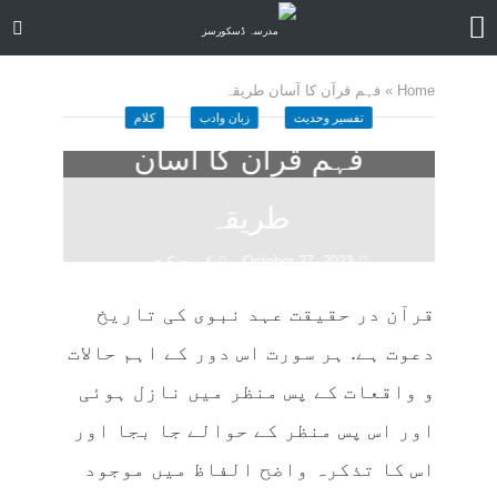
Home
»
فہم قرآن کا آسان طریقہ
تفسیر وحدیث
زبان وادب
کلام
فہم قرآن کا آسان
طریقہ
October 27, 2023
کمنت کیجے
5 منٹ چاہیں
قرآن در حقیقت عہد نبوی کی تاریخ
دعوت ہے. ہر سورت اس دور کے اہم حالات
و واقعات کے پس منظر میں نازل ہوئی
اور اس پس منظر کے حوالے جا بجا اور
اس کا تذکرہ واضح الفاظ میں موجود