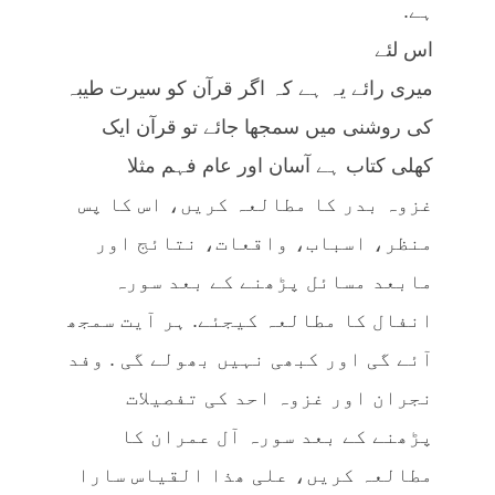
ہے.
اس لئے
میری رائے یہ ہے کہ اگر قرآن کو سیرت طیبہ
کی روشنی میں سمجھا جائے تو قرآن ایک
کھلی کتاب ہے آسان اور عام فہم مثلا
غزوہ بدر کا مطالعہ کریں، اس کا پس
منظر، اسباب، واقعات، نتائج اور
مابعد مسائل پڑھنے کے بعد سورہ
انفال کا مطالعہ کیجئے. ہر آیت سمجھ
آئے گی اور کبھی نہیں بھولے گی . وفد
نجران اور غزوہ احد کی تفصیلات
پڑھنے کے بعد سورہ آل عمران کا
مطالعہ کریں، علی ھذا القیاس سارا