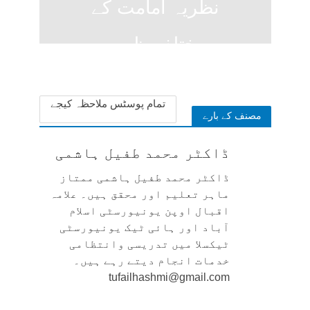
نظریہ امامت کے
مختلف ظہور
2 weeks ago
تمام پوسٹس ملاحظہ کیجے
مصنف کے بارے
ڈاکٹر محمد طفیل ہاشمی
ڈاکٹر محمد طفیل ہاشمی ممتاز
ماہر تعلیم اور محقق ہیں۔ علامہ
اقبال اوپن یونیورسٹی اسلام
آباد اور ہائی ٹیک یونیورسٹی
ٹیکسلا میں تدریسی وانتظامی
خدمات انجام دیتے رہے ہیں۔
tufailhashmi@gmail.com