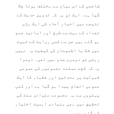
شافعی کے اس بیان سے مختلف ہوتا چلا
گیا ہے۔ ایک تو یہ کہ تدوین حدیث کے
نتیجے میں اخبار آحاد کی ایک بڑی
تعداد کے بہت سے طرق اور اسانید جمع
ہو گئے ہیں جن سے کسی روایت کے ثبوت
میں شک یا اطمینان کی کیفیت وہ نہیں
رہتی جو دوسری صدی میں تھی۔ دوسرا
یہ کہ کچھ مستند مجموعوں کی عمومی
قبولیت پر محدثین اور فقہاء کا ایک
عمومی اتفاق پیدا ہو گیا ہے اور کئی
پہلووں سے یہ مجموعے متواتر سنت کی
تحقیق میں بھی بنیادی اہمیت اختیار
کر گئے ہیں۔