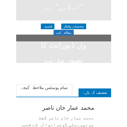
”اسلامی“ ہو
سکتا ہے؟
شخصیات وافکار
فلسفہ
2 weeks ago
مطالعہ کتب
ول ڈیورانٹ کا
تصورِ مذہب
2 weeks ago
تمام پوسٹس ملاحظہ کیجے
مصنف کے بارے
محمد عمار خان ناصر
محمد عمار خان ناصر گفٹ
یونیورسٹی گوجرانوالہ کے شعبہ