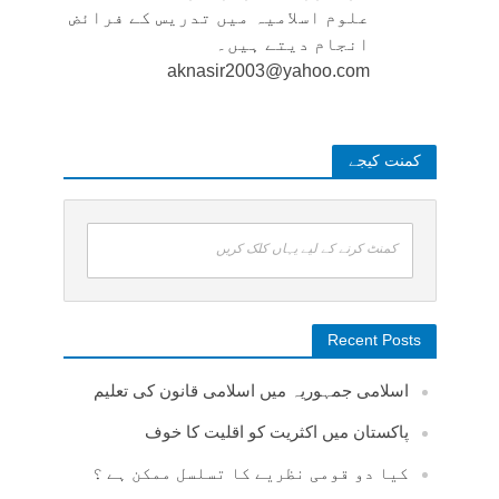
علوم اسلامیہ میں تدریس کے فرائض
انجام دیتے ہیں۔
aknasir2003@yahoo.com
کمنت کیجے
کمنٹ کرنے کے لیے یہاں کلک کریں
Recent Posts
اسلامی جمہوریہ میں اسلامی قانون کی تعلیم
پاکستان میں اکثریت کو اقلیت کا خوف
کیا دو قومی نظریے کا تسلسل ممکن ہے ؟