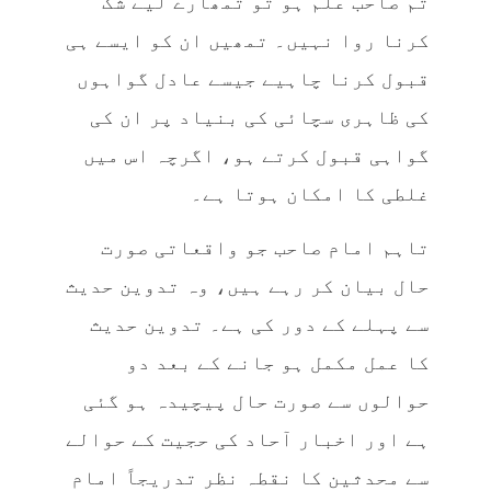
تم صاحب علم ہو تو تمھارے لیے شک
کرنا روا نہیں۔ تمھیں ان کو ایسے ہی
قبول کرنا چاہیے جیسے عادل گواہوں
کی ظاہری سچائی کی بنیاد پر ان کی
گواہی قبول کرتے ہو، اگرچہ اس میں
غلطی کا امکان ہوتا ہے۔
تاہم امام صاحب جو واقعاتی صورت
حال بیان کر رہے ہیں، وہ تدوین حدیث
سے پہلے کے دور کی ہے۔ تدوین حدیث
کا عمل مکمل ہو جانے کے بعد دو
حوالوں سے صورت حال پیچیدہ ہو گئی
ہے اور اخبار آحاد کی حجیت کے حوالے
سے محدثین کا نقطہ نظر تدریجاً‌ امام