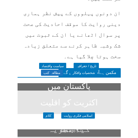
ان دونوں پہلووں کے پیش نظر ہماری
دینی روایت کا موقف احادیث کی صحت
پر سوال اٹھانے یا ان کے ثبوت میں
شک وشبہ ظاہر کرنے سے متعلق زیادہ
سخت ہوتا چلا گیا ہے۔
تاریخ / جغرافیہ
سیاست واقتصاد
مکمن ہےآپ پسند فرمائیں گے
شخصیات وافکار
مطالعہ کتب
پاکستان میں
اکثریت کو اقلیت
اسلامی فکری روایت
کلام
کا خوف
کیا نظریہ
5 days ago