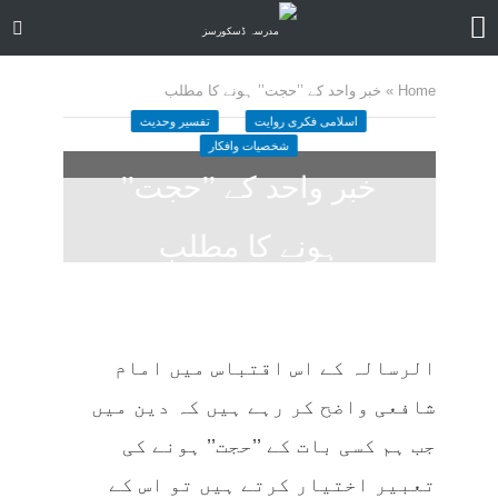
Home
»
خبر واحد کے ’’حجت’’ ہونے کا مطلب
اسلامی فکری روایت
تفسیر وحدیث
شخصیات وافکار
خبر واحد کے ’’حجت’’
ہونے کا مطلب
May 16, 2024
کمنت کیجے
10 منٹ چاہیں
الرسالہ کے اس اقتباس میں امام
شافعی واضح کر رہے ہیں کہ دین میں
جب ہم کسی بات کے ’’حجت’’ ہونے کی
تعبیر اختیار کرتے ہیں تو اس کے