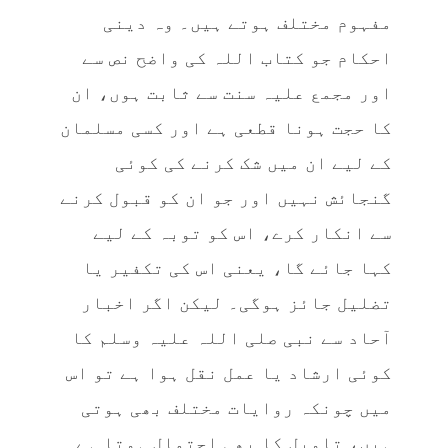
مفہوم مختلف ہوتے ہیں۔ وہ دینی
احکام جو کتاب اللہ کی واضح نص سے
اور مجمع علیہ سنت سے ثابت ہوں، ان
کا حجت ہونا قطعی ہے اور کسی مسلمان
کے لیے ان میں شک کرنے کی کوئی
گنجائش نہیں اور جو ان کو قبول کرنے
سے انکار کرے، اس کو توبہ کے لیے
کہا جائے گا، یعنی اس کی تکفیر یا
تضلیل جائز ہوگی۔ لیکن اگر اخبار
آحاد سے نبی صلی اللہ علیہ وسلم کا
کوئی ارشاد یا عمل نقل ہوا ہے تو اس
میں چونکہ روایات مختلف بھی ہوتی
ہیں، تاویل کا بھی احتمال ہوتا ہے