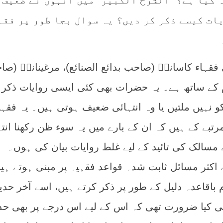
ہ کیا ہے؟ “الشرح الکبیر” میں انہوں نے ضعیف 
ات کیسے ذکر کر دیں؟ یہ سوال بجا طور پر فقہ
فقہاء کاسانیؒ (صاحب بدائع الصنائع)، مرغینانیؒ (ص
ام کے ساتھ ہے۔ یہ حضرات بھی کئی ایسی روایات ذکر 
و نہیں ملتیں یا وہ انتہائی ضعیف ہوتی ہیں۔ یہ فقہا
بے کے ہیں کہ ان کے بارے میں یہ سوء ظن رکھنا انتہ
 مسالک کی تائید کے لیے غلط روایات بیان کی ہوں۔
کثر مسائل ثابت شدہ قواعد فقہیہ پر مبنی ہوتے ہی
م باقاعدہ دلیل کے طور پر ذکر کرتے ہیں، اسے آخر حد
ی کیا ضرورت تھی کہ اس کے لیے اس درجے پر بھی حدی