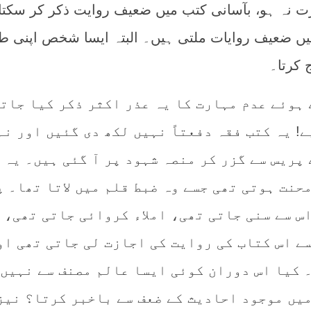
 نہ ہو، بآسانی کتب میں ضعیف روایت ذکر کر سکتا
یں ضعیف روایات ملتی ہیں۔ البتہ ایسا شخص اپنی 
 کرتا۔
 ہوئے عدم مہارت کا یہ عذر اکثر ذکر کیا جات
! یہ کتب فقہ دفعتاً نہیں لکھ دی گئیں اور نہ
پریس سے گزر کر منصہ شہود پر آ گئی ہیں۔ یہ 
حنت ہوتی تھی جسے وہ ضبط قلم میں لاتا تھا۔ پ
س سے سنی جاتی تھی، املاء کروائی جاتی تھی، 
ے اس کتاب کی روایت کی اجازت لی جاتی تھی او
 کیا اس دوران کوئی ایسا عالم مصنف سے نہیں 
میں موجود احادیث کے ضعف سے باخبر کرتا؟ نیز