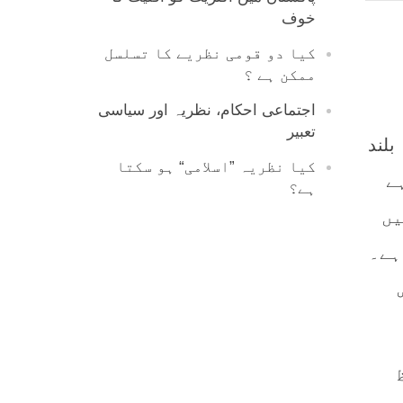
خوف
کیا دو قومی نظریے کا تسلسل
ممکن ہے ؟
اجتماعی احکام، نظریہ اور سیاسی
تعبیر
بلند
کیا نظریہ ”اسلامی“ ہو سکتا
ہے
ہے؟
 وفات 623 ہجری میں
ہے۔