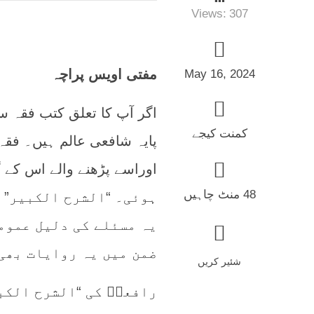
Views:
307
مفتی اویس پراچہ
May 16, 2024
اگر آپ کا تعلق کتب فقہ سے
کمنت کیجے
پایہ شافعی عالم ہیں۔ فقہ
48 منٹ چاہیں
ہوئی۔ “الشرح الکبیر” 
یہ مسئلے کی دلیل عموما
ضمن میں یہ روایات بھی
شئیر کریں
رافعیؒ کی “الشرح الکب