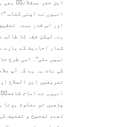
ابن حجر عسقلانیؒ بھی 
انہوں نے اپنی کتاب “ا
اور اس قدر عمدہ تحقیق
ہے۔لیکن فقہ کا طالب عل
شمار احادیث کے بارے می
نہیں ملی”۔ اسی طرح حا
کی بات یہ ہے کہ آپ علا
تعریفیں ابن الصلاح او
انہوں نے امام شافعیؒ 
پڑھیں تو معلوم ہوتا ہ
تھے، تصحیح و تضعیف کی 