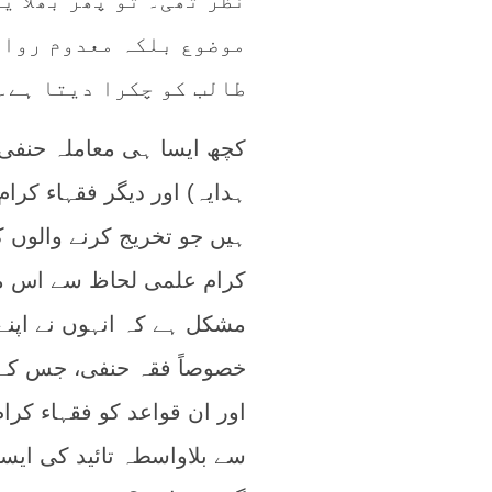
نظر تھی۔ تو پھر بھلا ی
موضوع بلکہ معدوم روای
طالب کو چکرا دیتا ہے۔
کچھ ایسا ہی معاملہ حنفی 
ہدایہ) اور دیگر فقہاء کر
ہیں جو تخریج کرنے والوں ک
کرام علمی لحاظ سے اس مرت
مشکل ہے کہ انہوں نے اپنے
خصوصاً فقہ حنفی، جس کے ا
اور ان قواعد کو فقہاء کرا
سے بلاواسطہ تائید کی ایس