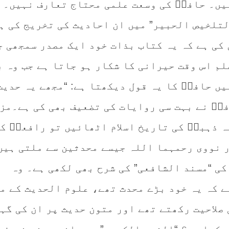
ہیں۔ حافظؒ کی وسعت علمی محتاج تعارف نہیں۔
لتلخیص الحبیر” میں ان احادیث کی تخریج کی ہ
 کی ہے کہ یہ کتاب بذات خود ایک مصدر سمجھی ج
م اس وقت حیرانی کا شکار ہو جاتا ہے جب وہ ب
ں حافظؒ کا یہ قول دیکھتا ہے: “مجھے یہ حدیث
فظؒ نے بہت سی روایات کی تضعیف بھی کی ہے۔مز
مہ ذہبیؒ کی تاریخ اسلام اٹھائیں تو رافعیؒ ک
ر نووی رحمہما اللہ جیسے محدثین سے ملتی ہیں
کی “مسند الشافعی” کی شرح بھی لکھی ہے۔ وہ
ے کہ یہ خود بڑے محدث تھے، علوم الحدیث کے م
صلاحیت رکھتے تھے اور متون حدیث پر ان کی گہ