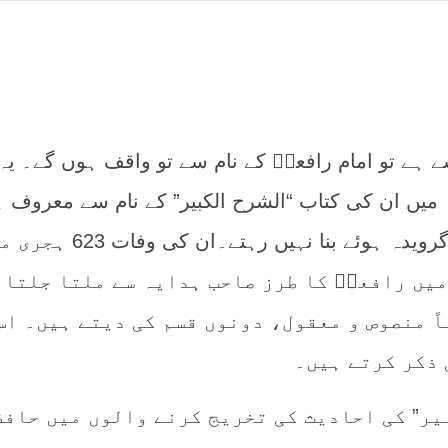
 ہے تو امام رافعیؒ کے نام سے تو واقف ہوں گے۔ یہ 
 میں ان کی کتاب “الشرح الکبیر” کے نام سے معروف 
اوراسے پڑھنے والے اس کے گرویدہ ہوئے بنا نہیں رہتے۔ان کی
میں رافعیؒ کا طرز صاحب ہدایہ سے ملتا جلتا 
ً منصوص و معقول، دونوں قسم کی دیتے ہیں۔ اس
 ذکر کرتے ہیں۔
یر” کی احادیث کی تخریج کرنے والوں میں حافظ