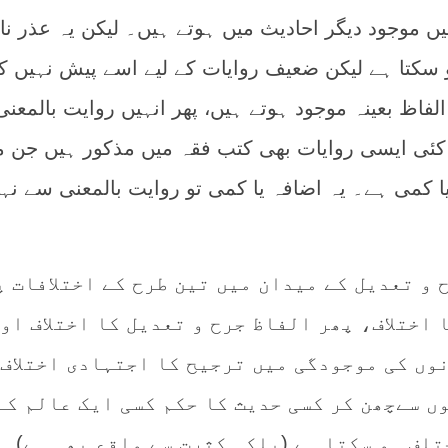
 موجود دیگر احادیث میں ہوتے ہیں۔ لیکن یہ عذر نا
 سکتا ہے لیکن ضعیف روایات کے لیے اسے پیش نہیں کی
فاظ بعینہ موجود ہوتے ہیں، پھر انہیں روایت بالمعنی
 کئی ایسی روایات بھی کتب فقہ میں مذکور ہیں جن م
 کمی ہے۔ یہ اضافہ یا کمی تو روایت بالمعنی سے نہی
ح و تعدیل کے میدان میں تین طرح کے اختلافات 
 اختلاف، پھر الفاظ جرح و تعدیل کا اختلاف او
نوں کی موجودگی میں ترجیح کا اجتہادی اختلاف۔
ں سےچھن کر کسی حدیث کا حکم کسی ایک عالم کے
لف ہو سکتا ہے (بلکہ کثرت سے واقع بھی ہے)۔