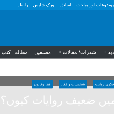
وضوعات اور مباحث
اساتذہ
ورک شاپس
رابطہ
ید
شذرات/ مقالات
مصنفین
مطالعہ کتب
فکری روایت
شخصیات وافکار
فقہ وقانون
یں ضعیف روایات کیوں؟