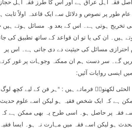
اصل فقہ اہل عراق ہے اور اس کا طرز فقہ اہل حجاز
م طور پر نصوص و دلائل سے ایک قاعدہ اولاً ثابت ہو
ی تخریج ہوتی ہے۔ اس کے بعد وہ مسائل ہوتے ہیں ج
 ہیں۔ ان کی یا تو ان قواعد کے ساتھ تطبیق کی جا
س احترازی مسائل کی حیثیت دے دی جاتی ہے۔ اس پر
ریں گے۔ سر دست ہم ان ممکنہ وجوہات پر غور کرتے
ں ایسی روایات آئیں:
لحئی لکھنویؒ فرماتے ہیں : “ہر فن کے لیے کچھ لوگ
کن ہے کہ ایک شخص فقیہ ہو لیکن اسے علوم حدیث 
سے فقہ پر حاصل ہو۔ اسی طرح یہ بھی ممکن ہے کہ
حدث ہو لیکن اسے فقہ میں مہارت نہ ہو۔ ایسا فقیہ