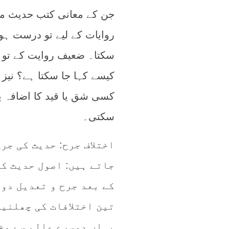
جن کے معانی کتب حدیث میں
روایات کے لیے تو درست ہو
سکتا۔ ضعیف روایت کے تو ال
کیسے کہا جا سکتا ہے؟ نیز
کسی شق یا قید کا اضافہ یا
سکتی۔
اختلاف جرح: حدیث کی جر
جاتے ہیں: اصول حدیث کا
کے بعد جرح و تعدیل دو
تین اختلافات کی چھلنیو
یہاں دوسرے عالم سے مخت