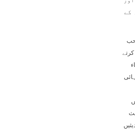
اور
 کے
احب
کرتے
ء
ائی
ں
یث
ثیں