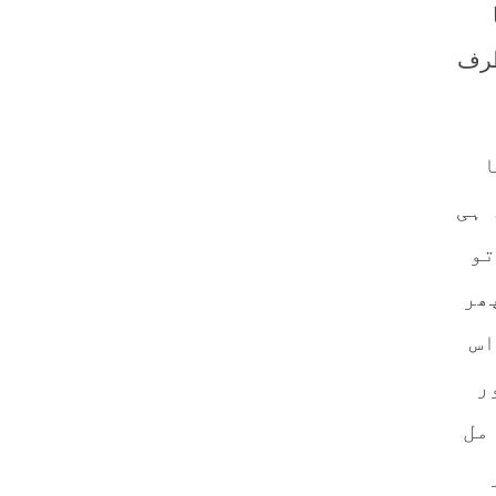
طرف
ا
 ہی
تو
ھر
اس
ر
مل