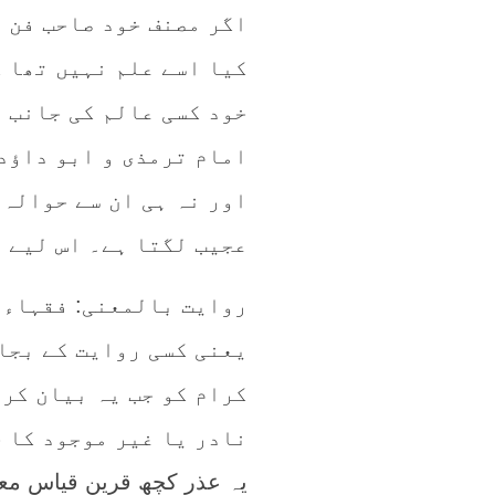
اگر مصنف خود صاحب فن ن
کیا اسے علم نہیں تھا ک
خود کسی عالم کی جانب ر
امام ترمذی و ابو داؤد
اور نہ ہی ان سے حوالہ 
عجیب لگتا ہے۔ اس لیے 
روایت بالمعنی: فقہاء 
یعنی کسی روایت کے بجا
کرام کو جب یہ بیان کرد
نادر یا غیر موجود کا 
یہ عذر کچھ قرین قیاس معل