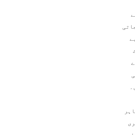
ے
اتی
ے
ے
ی
۔
اہر
ری