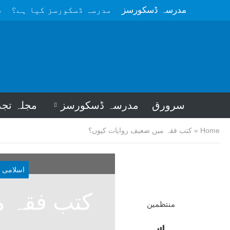
مدرسہ ڈسکورسز
مدرسہ ڈسکورسز کیا ہے؟
م
سرورق
مدرسہ ڈسکورسز
مجلہ تجد
Home
»
کتب فقہ میں ضعیف روایات کیوں؟
اسلامی 
کتب فقہ م
منتظمین