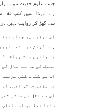
جسے علوم حدیث میں مہارت
ہے۔ لہذا ہمیں کتب فقہ م
سے گھڑ کر روایت نہیں درج
اس موضوع پر جواب دیتے
ہے۔ لیکن ذرا غور کیجیے
یہ راتوں رات پبلشر کے 
مصنف کی سالہا سال کی م
اس کی کتاب کئی مرتبہ ا
پر پڑھی جاتی تھی، اس س
اس سے نقل کی جاتی تھی۔
سکتا تھا جو اسے کتاب 