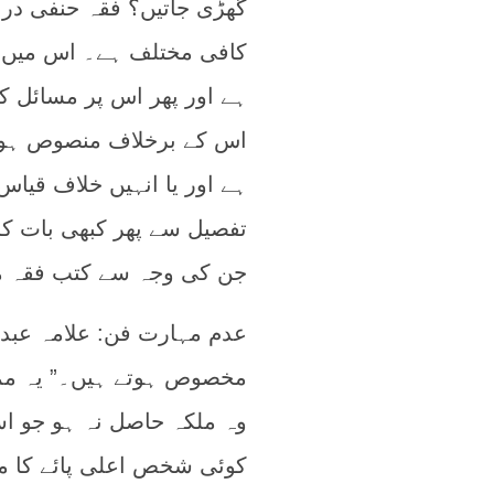
گھڑی جاتیں؟ فقہ حنفی در
کافی مختلف ہے۔ اس میں عا
ہے اور پھر اس پر مسائل ک
اس کے برخلاف منصوص ہوتے
ہے اور یا انہیں خلاف قیا
تفصیل سے پھر کبھی بات ک
جن کی وجہ سے کتب فقہ می
عدم مہارت فن: علامہ عبد ا
مخصوص ہوتے ہیں۔” یہ مم
وہ ملکہ حاصل نہ ہو جو ا
کوئی شخص اعلی پائے کا م