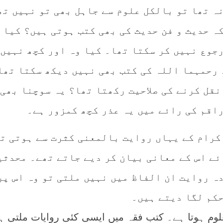
ہ تھا تو بالکل علوم سے جاہل بھی تو نہیں تھ
ہ حدیث و فن حدیث کی بھی کتب ہوتی ہیں؟ کیا 
جوع نہیں کر سکتا تھا۔ کیا وہ اور کچھ نہیں 
 رحمہما اللہ کی کتب بھی نہیں دیکھ سکتا تھا
نقل کرنے کی صلاحیت رکھتا تھا؟ یہ سوچنا بھی
راقم کی رائے میں یہ عذر کچھ کمزور ہے۔
کرام کے یہاں روایت بالمعنی کثرت سے ہوتی ت
ئے اس کے معانی بیان کر دیے جاتے تھے۔ محدثی
ہ روایت ان الفاظ میں نہیں ملتی تو وہ اس پر
حکم لگا دیتے ہیں۔
وم ہوتا ہے۔ کتب فقہ میں ایسی کئی روایات ملتی ہ