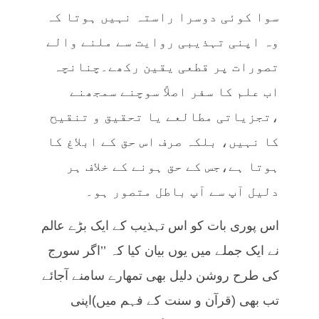
سوا کوئی دوسرا راستہ نہیں ہوتا کہ
وہ اپنی تہذیبی روایت سے ملنے والے
تصورات پر قطعی یقین رکھے۔چنانچہ
اب علم کا سفر اصلاً سوچنے سمجھنے
،تجزیاتی مطالعے یا تحقیق و تنقیح
کا نہیں، بلکہ صرف اس حق کے ابلاغ کا
ہوتا ہے،جس کے حق ہونے کے خلاف ہر
دلیل آپ سے آپ باطل متصور ہو۔
اس پوری بات کو اس تہذیب کے ایک بڑے عالم
نے ایک جملے میں یوں بیان کیا کہ ’’اگر سورج
کی طرح روشن دلیل بھی تمھارے سامنے آجائے
تب بھی (قرآن و سنت کے فہم میں)اپنی