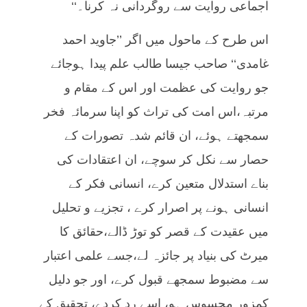
اجماعی روایت سے روگردانی نہ کرنا۔‘‘
اس طرح کے ماحول میں اگر ’’جاوید احمد
غامدی‘‘ صاحب جیسا طالب علم پیدا ہوجائے
جو روایت کی عظمت اور اس کے مقام و
مرتبہ،اس امت کی تراث کو اپنا سرمائہ فخر
سمجھتے ہوئے، ان قائم شدہ تصورات کے
حصار سے نکل کر سوچے، ان اعتقادات کی
بناے استدلال متعین کرے، انسانی فکر کے
انسانی ہونے پر اصرار کرے ، تجزیے و تحلیل
میں عقیدت کے قصر کو توڑ ڈالے،حقائق کا
میرٹ کی بنیاد پر جائزہ لے،جسے علمی اعتبار
سے مضبوط سمجھے قبول کرے، اور جو دلیل
کمزور محسوس ہو، اسے رد کردے، تحقیق کے