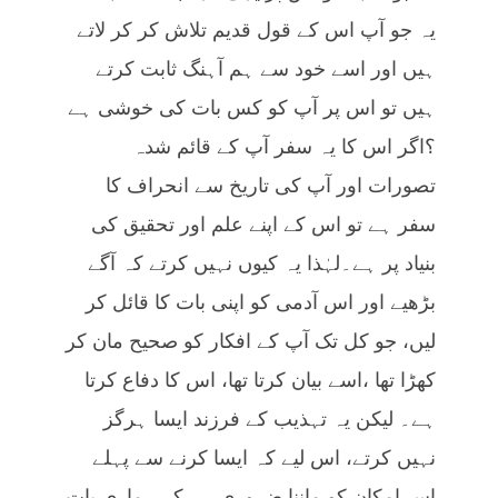
یہ جو آپ اس کے قول قدیم تلاش کر کر لاتے
ہیں اور اسے خود سے ہم آہنگ ثابت کرتے
ہیں تو اس پر آپ کو کس بات کی خوشی ہے
؟اگر اس کا یہ سفر آپ کے قائم شدہ
تصورات اور آپ کی تاریخ سے انحراف کا
سفر ہے تو اس کے اپنے علم اور تحقیق کی
بنیاد پر ہے۔لہٰذا یہ کیوں نہیں کرتے کہ آگے
بڑھیے اور اس آدمی کو اپنی بات کا قائل کر
لیں، جو کل تک آپ کے افکار کو صحیح مان کر
کھڑا تھا ،اسے بیان کرتا تھا، اس کا دفاع کرتا
ہے۔ لیکن یہ تہذیب کے فرزند ایسا ہرگز
نہیں کرتے، اس لیے کہ ایسا کرنے سے پہلے
اس امکان کو ماننا ضروری ہے کہ ہماری بات