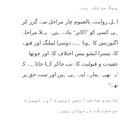
پہلا مرحلہ ہے۔
اہل روایت، بالعموم چار مراحل سے گزر کر
ہی کسی کو ’’اکابر‘‘ بناتے ہیں۔ پہلا مراحلہ
اگنورنس کا ہوتا ہے، دوسرا لیبلنگ اور فتوے
کا، تیسرا ایشو بیس اختلاف کا، اور چوتھا
عقیدت و قبولیت کا۔تب جاکر کہا جاتا ہے کہ
’یہ بھی ہمارے اپنے ہی ہیں اور سب حق پر
تھے‘‘
غامدی صاحب ابھی دوسرے اور تیسرے
مرحلے کے درمیان ہیں۔