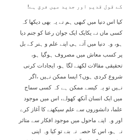
کے قول قدیم اور جدید میں فرق ہے!
کیا اس دنیا میں کبھی ہم نے یہ بھی دیکھا کہ
کسی ماں نے یکایک ایک جوان رعنا کو جنم دیا
ہو، وہ دنیا میں آتے ہی اپنے علم و ہنر کے بل
پر کسب معاش میں مصروف ہوگیا ہو،
تحقیقی مقالات لکھنے لگا ہو، ایجادات کرنی
شروع کردی ہوں؟ ایسا ممکن نہیں ،اگر
نہیں تو یہ کیسے ممکن ہے کہ کسی سماج
میں ایک انسان آنکھ کھولے، اس میں موجود
علما، دانشوروں سے علم سیکھنے کا آغاز کرے
اور وہ اپنے ماحول میں موجود افکار سے متاثر
نہ ہو، اس کا حصہ نہ بنے تو کیا وہ اپنی