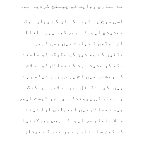
نے ہماری روایت کو چیلنج کردیا ہے۔
اسی طرح یہ کہنا کہ ان کے یہاں ایک
تجدیدی ایجنڈا ہے، کیا یہی الفاظ
ان لوگوں کے بارے میں بھی کبھی
نکلیں گے جو دین کی حقیقت کو سامنے
رکھ کر جدید عہد کے مسائل کو اسلام
کی روشنی میں آج پہلی بار دیکھ رہے
ہیں۔کیا تکافل اور اسلامی بینکنگ
،اعضاء کی پیوندکاری اور ٹیست ٹیوب
جیسے مسائل میں اجتہادی آرا دینے
والا علماء سب ایجنڈا بیس ہیں؟دنیا
کا کون سا عالم ہے جو علم کے میدان