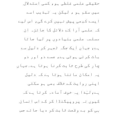
حقیقی علمی غلطی ہو، کسی استدلال
میں سقم ہو ، لیکن یہ تہذیب اسے
ایسے کبھی پیش نہیں کرے گی، اس لیے
کہ علمی آرا کے دلائل کا جائزہ ان
مسلمہ علمی بنیادوں پر لیا جاتا
ہے، جہاں ایک جگہ ٹھہر کر دلیل سے
بات کرنی ہوتی ہے، جسے دو اور دو
چار کی طرح ثابت کرنا ہوتا ہے۔جہاں
یہ امکان ماننا ہوتا ہے کہ دلیل
اپنی روایت کے خلاف بھی ہو سکتی
ہے،لہٰذا یہ خوف آمادہ کرتا ہے کہ
کیوں نہ پروپیگنڈا کر کے اس انسان
ہی کو بے وقعت ثابت کر دیا جائے جس