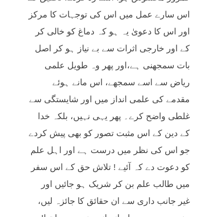
اس سارے عمل میں اس کی توجہات کا مرکز
اور اس کا دعویٰ یہ ہو کہ دماغ کو خالی کر
کے اور خارجی اثرات سے بے نیاز ہو کر اصل
بات سمجھنی ہے،اور پھر وہ طویل علمی
ریاض سے اسے سمجھے، اس مانے ہوئے
مقدمے کی علمی انداز میں اور شایستگی سے
غلطی واضح کرے۔ پھر یہی نہیں، بلکہ خدا
کے دین کے اس مثبت تصور کو بھی پیش کردے
جو اس کی نظر میں درست ہے اور اہل علم
کو دعوت دے کہ آئیے ! تلاش حق کے اس سفر
میں طالب علم بن کر شریک ہو جائیں اور
غیر جانب داری سے ان حقائق کا جائزہ لیں،