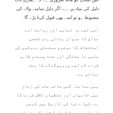
دلیل کی بنیاد پر ہے، اگر دلیل سامنے والے کی
مضبوط ہو تو اسے بھی قبول کرنا پڑے گا۔
اسی لیے یہ تہذیب اور روایت اسے
مذاق کا عنوان بناتی ہے، شخصی
استخفاف کا موضوع سمجھتی ہے،کسی کی
علمی نا پختگی اور جدت پسندی ظاہر
کرنے کے لیے پروپیگنڈے کا ہدف
بناتی ہے۔
یہی معاملہ کسی صاحب علم کی زبان
میں خامیاں اور غلطیاں تلاش کرنے کا
ہے۔کیا دنیا کی تاریخ میں کبھی
ایسا بھی ہوا کہ ایک شخص کسی زبان