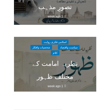
تصورِ مذہب
1 week ago
اسلامی فکری روایت
سیاست واقتصاد
شخصیات وافکار
کلام
نظریہ امامت کے
مختلف ظہور
1 week ago