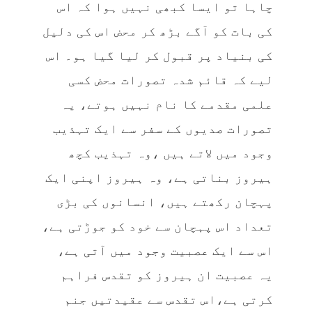
چاہا تو ایسا کبھی نہیں ہوا کہ اس
کی بات کو آگے بڑھ کر محض اس کی دلیل
کی بنیاد پر قبول کر لیا گیا ہو۔ اس
لیے کہ قائم شدہ تصورات محض کسی
علمی مقدمے کا نام نہیں ہوتے، یہ
تصورات صدیوں کے سفر سے ایک تہذیب
وجود میں لاتے ہیں ،وہ تہذیب کچھ
ہیروز بناتی ہے، وہ ہیروز اپنی ایک
پہچان رکھتے ہیں، انسانوں کی بڑی
تعداد اس پہچان سے خود کو جوڑتی ہے،
اس سے ایک عصبیت وجود میں آتی ہے،
یہ عصبیت ان ہیروز کو تقدس فراہم
کرتی ہے،اس تقدس سے عقیدتیں جنم