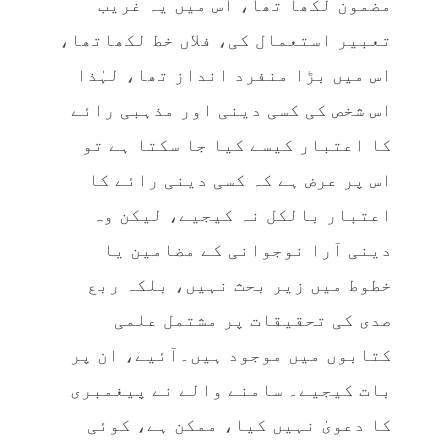
مضمون لکھا تھا، اس میں یہ غریب
تعبیر استعمال کی، فلاں خط لکھاتھا،
اس میں بڑا منفرد انداز تھا، لہٰذا
اس شخص کی کسی دینی اور مذہبی رائے
کا اعتبار کیسے کیا جا سکتا ہے تو
اس پر عرض ہے کہ کسی دینی رائے کا
اعتبار بالکل نہ کیجیے، لیکن وہ
دینی آرا نوجوانی کے مضامین یا
خطوط میں زیر بحث نہیں، بلکہ ربع
صدی کی تحقیقات پر مشتمل علمی
کتابوں میں موجود ہیں۔آئیے، ان پر
بات کیجیے۔ سامنے والے نے پیغمبری
کا دعویٰ نہیں کیا، ممکن ہے، کوئی