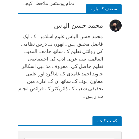
تمام پوسٹس ملاحظہ کیجے
مصنف کے بارے
محمد حسن الیاس
محمد حسن الیاس علوم اسلامیہ کے ایک
فاضل محقق ہیں۔انھوں نے درس نظامی
کی روائتی تعلیم کے ساتھ جامعۃ المدینۃ
العالمیۃ سے عربی ادب کی اختصاصی
تعلیم حاصل کی۔معروف مذہبی اسکالر
جاوید احمد غامدی کے شاگرد اور علمی
معاون ہونے کے ساتھ ان کے ادارے میں
تحقیقی شعبے کے ڈائریکٹر کے فرائض انجام
دے رہیں۔
کمنت کیجے