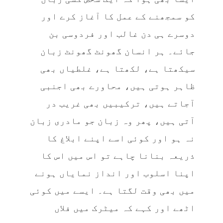
کو سمجھنے کے عمل کا آغاز کرے اور
دوسرے ہی دن غالب اور فردوسی بن
جائے۔ ہر انسان گھونٹ گھونٹ زبان
سیکھتا ہے، لکھتا ہے، غلطیاں بھی
ظاہر ہوتی ہیں، محاورے بھی اجنبی
آجاتے ہیں، ترکیبیں بھی غریب در
آتی ہیں، پھر وہ زبان جو مادری زبان
نہ ہو اور کوئی اسے اپنے ابلاغ کا
ذریعہ بنانا چاہے تو اس میں اس کا
اپنا اسلوب اور انداز نمایاں ہونے
میں بھی وقت لگتا ہے۔ ایسے میں کوئی
اٹھے اور کہے کہ میٹرک میں فلاں