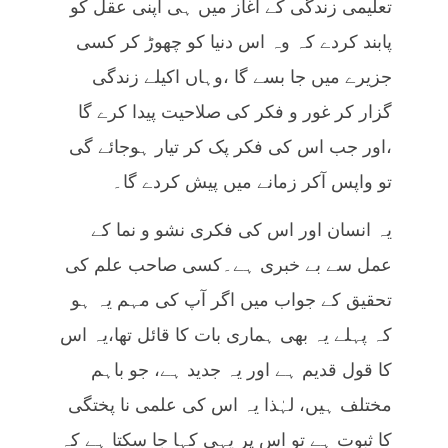
تعلیمی زندگی کے آغاز میں ہی اپنی عقل کو
پابند کردے کہ وہ اس دنیا کو چھوڑ کر کسی
جزیرے میں جا بسے گا ،وہاں اکیلے زندگی
گزار کر غور و فکر کی صلاحیت پیدا کرے گا
،اور جب اس کی فکر پک کر تیار ہوجائے گی
تو واپس آکر زمانے میں پیش کردے گا۔
یہ انسان اور اس کی فکری نشو و نما کے
عمل سے بے خبری ہے۔کسی صاحب علم کی
تحقیق کے جواب میں اگر آپ کی مہم یہ ہو
کہ پہلے یہ بھی ہماری بات کا قائل تھا،یہ اس
کا قول قدیم ہے اور یہ جدید ہے، جو باہم
مختلف ہیں، لہٰذا یہ اس کی علمی نا پختگی
کا ثبوت ہے تو اس پر یہی کہا جا سکتا ہے کہ