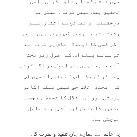
میں قدم رکھتا ہے اور کوئی علمی
تحقیق پیش نہیں کرتا؟ لیکن ہم
درحقیقت ان نتائج سے اتفاق نہیں
رکھتے تو یہ پھتی کس دیتی ہیں۔ اور
اگر کسی کا ایجنڈا فاش ہی کرنا ہے
تو سب سے پہلے اس کے اصول زیر بحث
آنے چاہیے ہیں۔اس اصول پر اگر کوئی
پلٹ کر کہے کہ اس کے مقابلے میں آپ
کا ایجنڈا تلاش حق نہیں بلکہ اکابر
پرستی اور ان اغلال کا تحفظ ہے جسے
صدیوں کا تامل اور آشیرباد حاصل
ہوچکی ہے۔
یہ عالم ہے ہمارے ہاں تنقید و نفرت کا۔