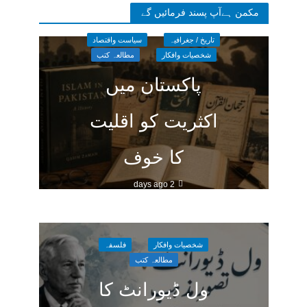
مکمن ہےآپ پسند فرمائیں گے
تاریخ / جغرافیہ
سیاست واقتصاد
شخصیات وافکار
مطالعہ کتب
پاکستان میں
اکثریت کو اقلیت
کا خوف
2 days ago
شخصیات وافکار
فلسفہ
مطالعہ کتب
ول ڈیورانٹ کا