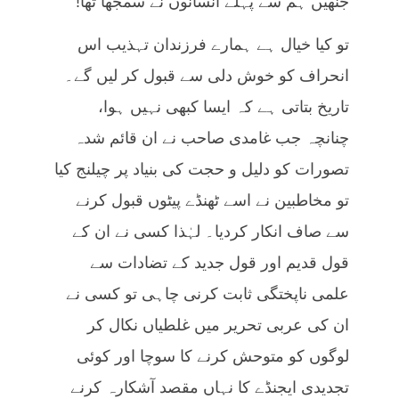
جنھیں ہم سے پہلے انسانوں نے سمجھا تھا!
تو کیا خیال ہے ہمارے فرزندان تہذیب اس
انحراف کو خوش دلی سے قبول کر لیں گے۔
تاریخ بتاتی ہے کہ ایسا کبھی نہیں ہوا،
چنانچہ جب غامدی صاحب نے ان قائم شدہ
تصورات کو دلیل و حجت کی بنیاد پر چیلنج کیا
تو مخاطبین نے اسے ٹھنڈے پیٹوں قبول کرنے
سے صاف انکار کردیا۔ لہٰذا کسی نے ان کے
قول قدیم اور قول جدید کے تضادات سے
علمی ناپختگی ثابت کرنی چاہی تو کسی نے
ان کی عربی تحریر میں غلطیاں نکال کر
لوگوں کو متوحش کرنے کا سوچا اور کوئی
تجدیدی ایجنڈے کا نہاں مقصد آشکارہ کرنے