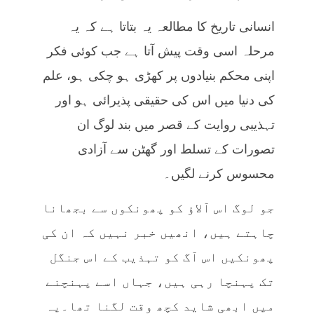
انسانی تاریخ کا مطالعہ یہ بتاتا ہے کہ یہ
مرحلہ اسی وقت پیش آتا ہے جب کوئی فکر
اپنی محکم بنیادوں پر کھڑی ہو چکی ہو، علم
کی دنیا میں اس کی حقیقی پذیرائی ہو اور
تہذیبی روایت کے قصر میں بند لوگ ان
تصورات کے تسلط اور گھٹن سے آزادی
محسوس کرنے لگیں۔
جو لوگ اس آلاؤ کو پھونکوں سے بجھانا
چاہتے ہیں، انھیں خبر نہیں کہ ان کی
پھونکیں اس آگ کو تہذیب کے اس جنگل
تک پہنچا رہی ہیں، جہاں اسے پہنچنے
میں ابھی شاید کچھ وقت لگنا تھا۔یہ