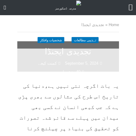
Home
»
تجدیدی ایجنڈا
تہذیبی مطالعات
شخصیات وافکار
تجدیدی ایجنڈا
September 5, 2024
کمنت کیجے
40 منٹ چاہیں
یہ بات اگرچہ نئی نہیں ہے،دنیا کی
تاریخ اس طرح کی مثالوں سے بھری پڑی
ہے کہ جب کبھی انسان نے کسی بھی
میدان میں پہلے سے قائم شدہ تصورات
کو تحقیق کی بنیاد پر چیلنچ کرنا