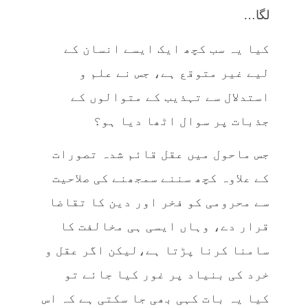
لگا…
کیا یہ سب کچھ ایک ایسے انسان کے
لیے غیر متوقع ہے، جس نے علم و
استدلال سے تہذیب کے متوالوں کے
جذبات پر سوال اٹھا دیا ہو؟
جس ماحول میں عقل قائم شدہ تصورات
کے علاوہ کچھ سننے سمجھنے کی صلاحیت
سے محرومی کو فخر اور دین کا تقاضا
قرار دے، وہاں ایسی ہی مخالفت کا
سامنا کرنا پڑتا ہے،لیکن اگر عقل و
خرد کی بنیاد پر غور کیا جائے تو
کیا یہ بات کہی بھی جا سکتی ہے کہ اس