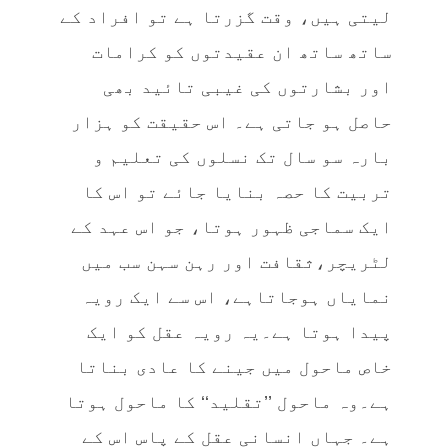
لیتی ہیں، وقت گزرتا ہے تو افراد کے
ساتھ ساتھ ان عقیدتوں کو کرامات
اور بشارتوں کی غیبی تائید بھی
حاصل ہو جاتی ہے۔ اس حقیقت کو ہزار
بارہ سو سال تک نسلوں کی تعلیم و
تربیت کا حصہ بنایا جائے تو اس کا
ایک سماجی ظہور ہوتا، جو اس عہد کے
لٹریچر،ثقافت اور رہن سہن سب میں
نمایاں ہوجاتاہے، اس سے ایک رویہ
پیدا ہوتا ہے۔یہ رویہ عقل کو ایک
خاص ماحول میں جینے کا عادی بناتا
ہے۔وہ ماحول ’’تقلید‘‘ کا ماحول ہوتا
ہے۔ جہاں انسانی عقل کے پاس اس کے