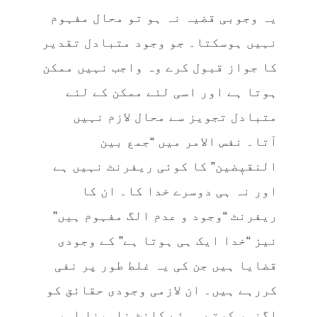
یہ وجوبی قضیہ نہ ہو تو محال مفہوم
نہیں ہوسکتا۔ جو وجود متبادل تقدیر
کا جواز قبول کرے وہ واجب نہیں ممکن
ہوتا ہے اور اسی لئے ممکن کے لئے
متبادل تجویز سے محال لازم نہیں
آتا۔ نفس الامر میں “جمع بین
النقیٖضین” کا کوئی ریفرنٹ نہیں ہے
اور نہ ہی دوسرے خدا کا۔ ان کا
ریفرنٹ “وجود و عدم الگ مفہوم ہیں”
نیز “خدا ایک ہی ہوتا ہے” کے وجودی
قضایا ہیں جن کی یہ غلط طور پر نفی
کررہے ہیں۔ ان لازمی وجودی حقائق کو
اگنور کرتے ہوئے کانٹ نامینا اور