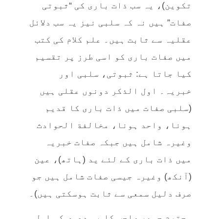
تکوین)، یہ سب ذات باری کی “ثبوتی
صفات” ہیں نہ کہ سلبی نیز یہ سب دلائل
عقلیہ سے ثابت ہیں۔ علم کلام کی کتب
میں صفات باری کو اسی طرز پر تقسیم
کیا جاتا ہے: ثبوتی، سلبی اور
خبریہ۔ اول الذکر دونوں عقلی ہیں
(سلبی صفات میں ذات باری کا قدیم
ہونا، واحد ہونا، مخالفة الحوادث
وغیرہ شامل ہیں جبکہ صفات خبریہ
میں ذات باری کے لئے ید (ہاتھ)، عین
(آنکھ) وغیرہ جیسی صفات شامل ہیں جو
صرف دلیل سمعی سے ثابت ہوسکتی ہیں)۔
محترم جوھر صاحب کا یہ دعوی کہ اہل