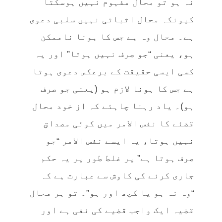
نہ ہو تو محال مفہوم نہیں ہوسکتا
کیونکہ محال اثباتی نہیں سلبی دعوی
ہے۔ محال وہ ہے جس کا ہونا ناممکن
ہو، یعنی “جو صرف نہیں ہوتا” اور یہ
کسی ایسی حقیقت کے برعکس دعوی ہوتا
ہے جس کا ہونا لازم ہو (یعنی جو صرف
ہو)۔ یاد رہنا چاہئے کہ از خود محال
قضئے کا نفس الامر میں کوئی مصداق
نہیں ہوتا، یہ ایسے نفس الامر “جو
صرف ہوتا ہے” پر غلط طور پر یہ حکم
جاری کرنے کی کاوش سے عبارت ہے کہ
“وہ نہ ہو یا کچھ اور ہو”۔ تو ہر محال
قضیہ ایک واجب قضیے کی نفی ہے اور