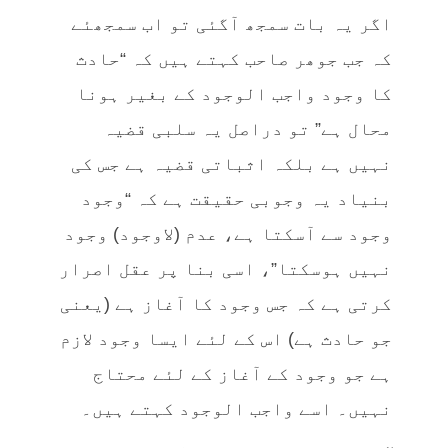
اگر یہ بات سمجھ آگئی تو اب سمجھئے
کہ جب جوھر صاحب کہتے ہیں کہ “حادث
کا وجود واجب الوجود کے بغیر ہونا
محال ہے” تو دراصل یہ سلبی قضیہ
نہیں ہے بلکہ اثباتی قضیہ ہے جس کی
بنیاد یہ وجوبی حقیقت ہے کہ “وجود
وجود سے آسکتا ہے، عدم (لاوجود) وجود
نہیں ہوسکتا”، اسی بنا پر عقل اصرار
کرتی ہے کہ جس وجود کا آغاز ہے (یعنی
جو حادث ہے) اس کے لئے ایسا وجود لازم
ہے جو وجود کے آغاز کے لئے محتاج
نہیں۔ اسے واجب الوجود کہتے ہیں۔