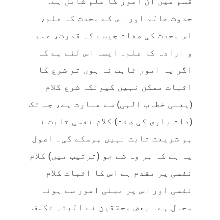
قسم میں ان امور کا علم شامل ہے:
حدوث عالم اور اس کے محدث کا علم،
اس محدث کی صفات جیسے کہ قدرت، علم
و ارادہ کا علم۔ ایسا اس لئے ہے کہ
اگر یہ امور ثابت نہ ہوں تو شرع کا
اثبات ممکن نہیں کیونکہ شرع کلام
(یعنی خطاب الہی) سے عبارت ہے، جب تک
(ذات باری کی صفت) کلام نفسی ثابت نہ
ہو شریعت ثابت نہیں ہوسکے گی۔ اصول
یہ ہے کہ ہر وہ شے جو (ترتیب میں) کلام
نفسی پر مقدم ہے اس کا اثبات کلام
نفسی اور اس پر مبنی امور سے ہونا
محال ہے۔ بعض محققین نے البتہ تکلف