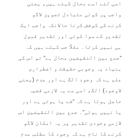
اسی لئے اسے محال کہتے ہیں، یعنی
واجب پر کوئی متبادل تجویز لاگو
کرنے کی کوشش کرنا حالانکہ واجب ایک
تقدیر کے سوا کوئی اور تقدیر قبول
ہی نہیں کرتا۔ مثلاً جب کہتے ہیں کہ
“جمع بین النقیضین محال ہے” تو اس کی
بنیاد یہ وجوبی حقیقت و اضطراری
علم ہے کہ وجود الگ ہے اور عدم (یعنی
لاوجود) الگ، اسی سے یہ لازمی قضیہ
حاصل ہوتا ہے کہ “شے یا ہوتی ہے اور
یا نہیں ہوتی”۔ جمع بین النقیضین اس
لازمی وجودی تقدیر پر یہ امکان لاگو
کرنے کا نام ہے کہ وجود کا مطلب عدم