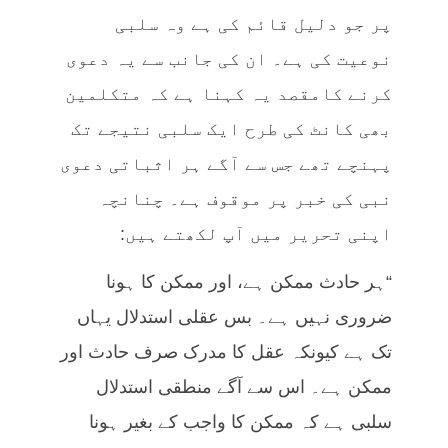
پر جو دلیل قائم کی ہے وہ سلبی
نوعیت کی ہے۔ ان کی جانب سے یہ دعوی
کرنے کامقصد یہ کہنا ہے کہ متکلمین
بھی کانٹ کی طرح ایک سلبی نتیجے تک
پہنچے تھے جس سے آگے ہر اثباتی دعوی
نبی کی خبر پر موقوف ہے۔ چنانچہ
اپنی تحریر میں آپ لکھتے ہیں:
“ہر حادث ممکن ہے، اور ممکن کا ہونا
ضروری نہیں ہے۔ بس عقلی استدلال یہاں
تک ہے کیونکہ عقل کا مدرک صرف حادث اور
ممکن ہے۔ اس سے آگے منطقی استدلال
سلبی ہے کہ ممکن کا واجب کے بغیر ہونا