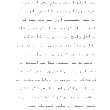
ہے۔ ایک، انتقادِ عقلِ محض اور دوم،
اس سے پیدا ہونے والا تصورِ علم۔ اگر
اس میں تشبیہی اور تنزیہی علم کا
قضیہ داخل کر دیا جائے تو صورتِ حال
بالکل واضح ہو جاتی ہے۔ کانٹ کے
مطابق عقلاً صرف تشبیہی اور مادی علم
ممکن ہے اور تنزیہی علم یا علم
الحقائق کی تشکیل عقل کی استعداد
سے باہر ہے۔ ایک مذہبی آدمی کے لیے
کانٹ کا یہ موقف ہر لحاظ سے مفید ہے
اور آدمی اگر واجب الوجود کی کلامی
بحث سے واقف ہو تو کانٹ کو داد دیے
بغیر نہیں رہ سکتا کیونکہ علم