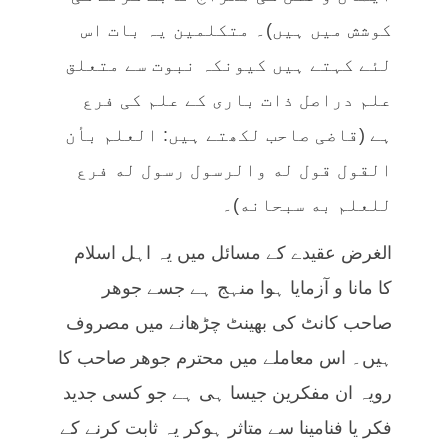
کوشش میں ہیں)۔ متکلمین یہ بات اس
لئے کہتے ہیں کیونکہ نبوت سے متعلق
علم دراصل ذات باری کے علم کی فرع
ہے (قاضی صاحب لکھتے ہیں: العلم بأن
القول قول له والرسول رسول له فرع
للعلم به سبحانه)۔
الغرض عقیدے کے مسائل میں یہ اہل اسلام
کا مانا و آزمایا ہوا منہج ہے جسے جوھر
صاحب کانٹ کی بھینٹ چڑھانے میں مصروف
ہیں۔ اس معاملے میں محترم جوھر صاحب کا
رویہ ان مفکرین جیسا ہی ہے جو کسی جدید
فکر یا فنامینا سے متاثر ہوکر یہ ثابت کرنے کے