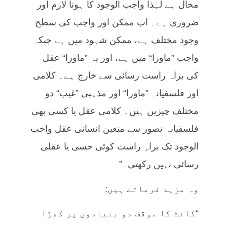
محال ہے لہٰذا واجب الوجود کا ہونا لازم اور
ضروری ہے۔ اب ممکن اور واجب کی سطح
وجود مختلف ہے، ممکن شہود میں ہے جبکہ
واجب ”ماورا“ میں ہے، اور یہ ”ماورا“ عقل
کی براہ راست رسائی سے خارج ہے۔ کلامی
اور فلسفیانہ ”ماورا“ اور مذہبی ”غیب“ دو
مختلف چیزیں ہیں۔ کلامی عقل یا کسی بھی
فلسفیانہ تصور سے متعین انسانی عقل واجب
الوجود تک براہِ راست کوئی حسی یا عقلی
رسائی نہیں رکھتی۔”
وہ مزید فرماتے ہیں:
“کانٹ کا موقف دو بنیادوں پر کھڑا