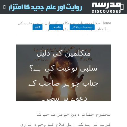
Home
»
کیا وجود باری پر متکلمین کی دلیل سلبی نوعیت کی
شخصیات وافکار
فلسفہ
کلام
ہے؟ جناب جوہر صاحب کے دعوے پر تبصرہ
کیا وجود باری پر
متکلمین کی دلیل
سلبی نوعیت کی ہے؟
جناب جوہر صاحب کے
دعوے پر تبصرہ
October 16, 2024
کمنت کیجے
محترم جناب دین جوھر صاحب کا
66 منٹ چاہیں
فرمانا ہے کہ اہل کلام نے وجود باری