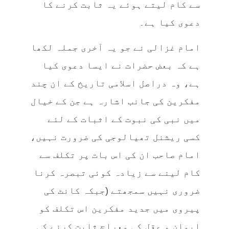
سے کام لیتے ہوئے یہ ثابت کرنے کا
دعوی کیا ہے۔
امام غزالی نے جو یہ آخری جملہ لکھا
ہے کہ بعض حضرات نے ایسا دعوی کیا
ہے، وہ دراصل اسلامی تاریخ کے ان چند
مفکرین کی جانب اشارہ ہے جن کے خیال
میں نبی کی نبوت کے اثبات کے لئے
کسی ریشنل تھیالوجی کی ضرورت نہیں،
امام صاحب ان کی اس بات پر تکلف سے
کام لینے سے زیادہ کوئی تبصرہ کرنا
ضروری نہیں سمجھتے (جبکہ کانٹ کی
پیروی میں جدید مفکرین اس تکلف کو
ایمان و عقل کی معراج ثابت کرنے کی