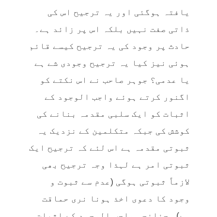
یافتہ ہوگئی اور یہ ترجیح اس کی
ذاتی صفت نہیں بلکہ اس پر زائد ہے۔
حادث پر وجود کی یہ ترجیح کیسے قائم
ہوئی نیز کیا یہ ترجیح وجودی شے ہے
یا عدمی؟ جوہر صاحب نے اس نکتے کو
اگنور کرتے ہوئے واجب الوجود کے
اثبات کو ایک سلبی مقدمہ بنانے کی
کوشش کی جبکہ متکلمین کے نزدیک یہ
ثبوتی مقدمہ ہے اس لئے کہ ترجیح ایک
ثبوتی امر ہے لہذا وجہ ترجیح بھی
لازماً ثبوتی ہوگی (عدم سے ثبوت و
وجود کا دعوی اخذ ہونا نری حماقت
ہے)۔ چنانچہ واجب الوجود کے اثبات