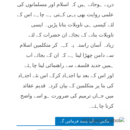
درپے ہوجاتے ہیں کہ اسلام اور مسلمانوں کی
علمی روایت بھی یہی کہتی ہے چاہے اس کے
لئے کیسی ہی تاویلات بنانا پڑیں۔ ایسی
تاویلات بنانے کے بجائے ان حضرات کے لئے
زیادہ آسان راستہ یہ کہہ کر متکلمین اسلام
سے دامن چھڑا لینا ہے کہ ان کے بجائے اب
ہمیں جدید فلسفے سے راھنمائی لینا چاہئے
اور اس کے بعد نیا اجتہاد کرکے اس نئے اجتہاد
کی بنا پر متکلمین کے بیان کردہ قدیم عقائد
میں جہاں ترمیم کی ضرورت ہو اسے واضح
کرنا چاہئے۔
مکمن ہےآپ پسند فرمائیں گے