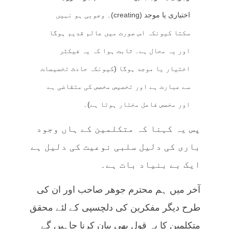
اختیاری یا موجد (creating)۔ وجوبی ہو نہیں
سکتا کیونکہ اس صورت میں عالم قدیم ہوگا
اور یہ محال ہے۔ ثابت ہوا کہ یہ فیکٹر
اختیار یا موجد ہوگا (کیونکہ حادث تخصیصات
سے عبارت ہے اور تخصیص مخصص کی متقاضی ہے
اور مخصص فاعل مختار ہوتا ہے)۔
پس یہ کہنا کہ متکلمین کے ہاں وجود
باری کی دلیل سلبی نوعیت کی دلیل ہے
ایک بے بنیاد بات ہے۔
آخر میں ہم محترم جوھر صاحب اور ان کی
طرح دیگر مفکرین کی دلچسپی کے لئے محقق
متکلمین کا یہ قول بھی بیان کرنا چاہیں گے