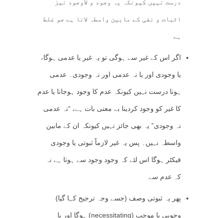
درست نہیں کیونکہ یہ وجود و لاوجود نیز
اثبات و نفی کے مابین واسطہ لانا ہے جو غلط
ہے
اگر اس کے غیر سے ہوگی تو یہ غیر یا عدمی ہوگا،
یا وجودی اور یا نہ عدمی اور نہ وجودی۔ عدمی
ہونا درست نہیں کیونکہ عدم کا وجود ہوجانا یا عدم
کا غیر کو وجود کردینا بے معنی بات ہے، “نہ عدمی
نہ وجودی” یہ بھی جائز نہیں کیونکہ ان کے مابین
واسطہ نہیں۔ پس یہ غیر لازماً ثبوتی یا وجودی
فیکٹر ہوگا اس لئے کہ وجود وجود سے ہوتا ہے نہ
کہ عدم سے
پھر یہ ثبوتی وصف (جسے وجہ ترجیح کہا گیا)
وجوبی یا موجب (necessitating) ہوگا اور یا