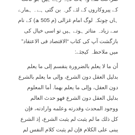
کے پیروکاروں کے لئے گرہ بن گئی ہے۔ ہمارے
ہاں چونکہ لوگ امام غزالی (م 505 ھ) کے نام
سے زیادہ متاثر ہوتے ہیں تو اسی خیال کی
بازگشت آپ کی کتاب “الاقتصاد فی الاعتقاد”
میں ملاحظہ کیجئے:
أن ما لا يعلم بالضرورة ينقسم إلى ما يعلم
بدليل العقل دون الشرع، وإلى ما يعلم بالشرع
دون العقل، وإلى ما يعلم بهما. أما المعلوم
بدليل العقل دون الشرع فهو حدث العالم
ووجود المحدث وقدرته وعلمه وارادته، فإن
كل ذلك ما لم يثبت لم يثبت الشرع، إذ الشرع
يبنى على الكلام فإن لم يثبت كلام النفس لم