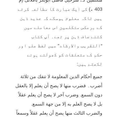
403 ھ) کی ایک عبارت کا مطالعہ کرتے
ہیں تاکہ معلوم ہوسکے کہ جدید ذہن
کے برعکس متکلمین اس معاملے میں
کتنے صاف ذہن پر تھے۔ آپ کتاب
“التقریب والارشاد” میں لفظ علم اور
حکم کے متعلقات کو کھولتے ہوئے
لکھتے ہیں:
جميع أحكام الدين المعلومة لا تنفك من ثلاثة
أضرب۔ فضرب منها لا يصح أن يعلم إلا بالعقل
دون السمع. وضرب آخر لا يصح أن يعلم عقلاً
بل لا يصح العلم به إلا من جهة السمع.
والضرب الثالث منها يصح أن يعلم عقلاً وسمعاً