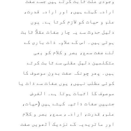
وجودی علت ثابت کرتے ہیں جسے صفت
ارادہ کہتے ہیں، اور ارادہ قدرت،
علم و حیات کو لازم کرتا ہے۔ یوں
دلیل حدوث سے یہ چار صفات عقلاً ثابت
ہوتی ہیں۔ اس کے علاوہ ذات باری کے
لئے صفت سمع، بصر و کلام کو بھی
متکلمین دلیل عقلی سے ثابت کرتے
ہیں۔ پھر چونکہ صفت بدون موصوف کا
کوئی مطلب نہیں، یوں صفات سے ذات یا
موصوف کا اثبات ہوتا ہے۔ الغرض
جنہیں صفات ذاتیہ کہتے ہیں (حیات،
علم، قدرت، ارادہ، سمع، بصر و کلام
اور ماتریدیہ کے نزدیک آٹھویں صفت