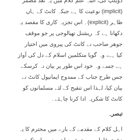
ڈویلپ کی، البتہ علم کلام میں یہ نقد مضمر
(implicit) نوعیت کا ہے جبکہ کانٹ کے ہاں
ظاہر (explicit)۔ اس تجزیہ کاری کا مقصد یہ
دکھانا ہے کہ ریشنل تھیالوجی پر جو موقف
جوھر صاحب نے کانٹ کی پیروی میں اختیار
کیا ہے، وہ گویا متکلمین اسلام کے دل کی آواز
ہے جسے وہ خود اس طور پر بیان نہ کرسکے
جس طرح جناب کے ممدوح ایمانیول کانٹ نے
بیان کیا، لہذا اس تنقیح کے لئے مسلمانوں کو
کانٹ کا شکریہ ادا کرنا چاہئے۔
تبصرہ
اہل کلام کے مقدمے کے بارے میں محترم کا یہ
دعوی غلط ہے۔ جوھر صاحب نے یہاں تک تو