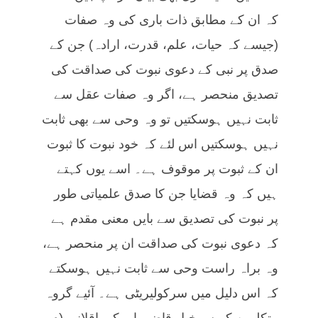
کہ ان کے مطابق ذات باری کی وہ صفات
(جیسے کہ حیات، علم، قدرت، ارادہ) جن کے
صدق پر نبی کے دعوی نبوت کی صداقت کی
تصدیق منحصر ہے، اگر وہ صفات عقل سے
ثابت نہیں ہوسکتیں تو وہ وحی سے بھی ثابت
نہیں ہوسکتیں اس لئے کہ خود نبوت کا ثبوت
ان کے ثبوت پر موقوف ہے۔ اسے یوں کہتے
ہیں کہ وہ قضایا جن کا صدق علمیاتی طور
پر نبوت کی تصدیق سے بایں معنی مقدم ہے
کہ دعوی نبوت کی صداقت ان پر منحصر ہے،
وہ براہ راست وحی سے ثابت نہیں ہوسکتے
کہ اس دلیل میں سرکولیریٹی ہے۔ آئیے گروہ
متکلمین کے سرخیل قاضی ابوبکر باقلانی (م