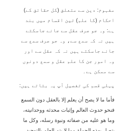
مفہوم: دین سے متعلق (کل حقائق کے)
احکام (کا علم) تین اقسام میں بند
ہے: وہ جو صرف عقل سے جانے جاسکتے
ہیں نہ کہ سمع سے، وہ جو صرف سمع سے
جانے جاسکتے ہیں نہ کہ عقل سے اور
وہ امور جن کا علم عقل و سمع دونوں
سے ممکن ہے۔
پہلی قسم کی تفصیل آپ یہ بتاتے ہیں:
فأما ما لا يصح أن يعلم إلا بالعقل دون السمع
فنحو حدوث العالم وإثبات محدثه ووحدانيته،
وما هو عليه من صفاته ونبوة رسله، وكل ما
يتصل بهذه الجملة مما لا يتم العلم بالتوحيد