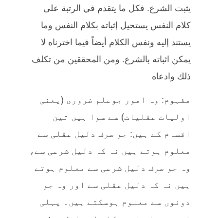
يثبت الشرع. فكل ما يتقدم في الرتبة على
كلام النفس يستحيل إثباته بكلام النفس وما
يستند إليه ونفس الكلام أيضاً فيما اخترناه لا
يمكن اثباته بالشرع. ومن المحققين من تكلف
ذلك وادعاه
مفہوم: وہ امور جوعلم ضروری (یعنی
اولیات عقلیات) سے سوا ہیں تین
اقسام کے ہیں: جو صرف دلیل عقلی سے
معلوم ہوتے ہیں نہ کہ دلیل شرعی سے،
وہ جو صرف دلیل شرعی سے معلوم ہوتے
ہیں نہ کہ دلیل عقلی سے اور وہ جو
دونوں سے معلوم ہوسکتے ہیں۔ پہلی