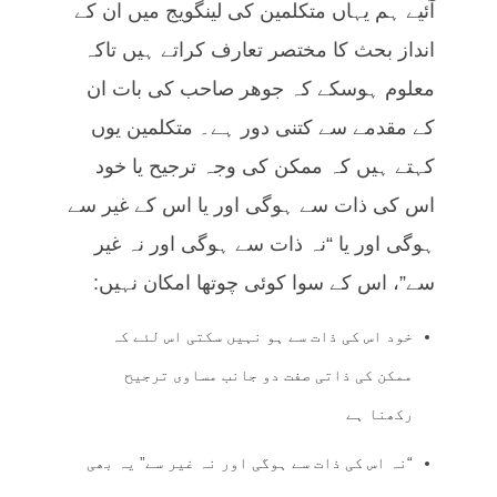
آئیے ہم یہاں متکلمین کی لینگویج میں ان کے
انداز بحث کا مختصر تعارف کراتے ہیں تاکہ
معلوم ہوسکے کہ جوھر صاحب کی بات ان
کے مقدمے سے کتنی دور ہے۔ متکلمین یوں
کہتے ہیں کہ ممکن کی وجہ ترجیح یا خود
اس کی ذات سے ہوگی اور یا اس کے غیر سے
ہوگی اور یا “نہ ذات سے ہوگی اور نہ غیر
سے”، اس کے سوا کوئی چوتھا امکان نہیں:
خود اس کی ذات سے ہو نہیں سکتی اس لئے کہ
ممکن کی ذاتی صفت دو جانب مساوی ترجیح
رکھنا ہے
“نہ اس کی ذات سے ہوگی اور نہ غیر سے” یہ بھی