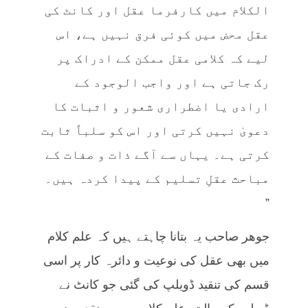
الکلام میں کارفرما عقل اور کانٹ کی
عقل محض میں کوئی فرق نہیں ہے، اس
لیے کہ کلامی عقل ممکن کے ادراک پر
رک جاتی ہے اور واجب الوجود کے
ارادی یا اضطراری شعور و اثبات کا
دعویٰ نہیں کرتی اور اس کو سلباً ثابت
کرتی ہے۔ یہاں سے آگے ذات و صفات کے
مباحث عقلِ تسلیم کے پیدا کردہ ہیں۔
”
جوھر صاحب یہ بتانا چاہتے ہیں کہ علم کلام
میں بھی عقل کی نوعیت و دائرہ کار پر اسی
قسم کی تنقید ڈویلپ کی گئی جو کانٹ نے