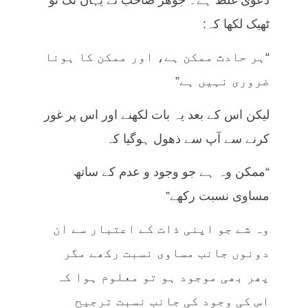
ٹھیک لکھا کہ:
“ہر حادث ممکن ہے، اور ممکن کا ہونا
ضروری نہیں ہے”
لیکن اس کے بعد یہ بات لکھنے اور اس پر غور
کرنے سے آپ سے ذھول ہوگیا کہ
“ممکن وہ ہے جو وجود و عدم کے ساتھ
مساوی نسبت رکھے”
وہ شے جو اپنی ذات کے اعتبار سے ان
دونوں جانب مساوی نسبت رکھے مگر
پھر بھی موجود ہو تو معلوم ہوا کہ
اس کی وجود کی جانب نسبت ترجیح