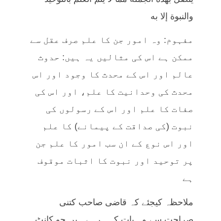
والنبوة إلا به
مفہوم: وہ امور جن کا علم صرف عقل سے
ممکن ہے اس کی مثالیں یہ ہیں: حدوث
عالم اور اس کے محدث کا وجود اور اس
محدث کی وحدانیت کا علم، اور اس کی
صفات کا علم اور اس کے رسولوں کی
نبوت (کی صداقت کے پیمانے) کا علم
اور اس نوع کے ان سب امور کا علم جن
پر توحید اور نبوت کا اثبات موقوف
ہے
ملاحظہ کیجئے کہ قاضی صاحب کتنی
صراحت سے وہ بات کہہ رہے ہیں جو کانٹ