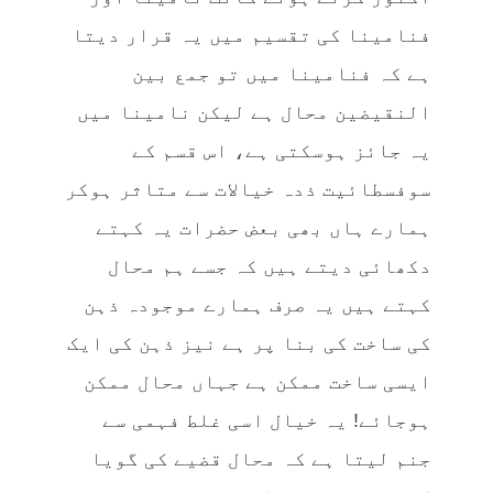
فنامینا کی تقسیم میں یہ قرار دیتا
ہے کہ فنامینا میں تو جمع بین
النقیضین محال ہے لیکن نامینا میں
یہ جائز ہوسکتی ہے، اس قسم کے
سوفسطائیت ذدہ خیالات سے متاثر ہوکر
ہمارے ہاں بھی بعض حضرات یہ کہتے
دکھائی دیتے ہیں کہ جسے ہم محال
کہتے ہیں یہ صرف ہمارے موجودہ ذہن
کی ساخت کی بنا پر ہے نیز ذہن کی ایک
ایسی ساخت ممکن ہے جہاں محال ممکن
ہوجائے! یہ خیال اسی غلط فہمی سے
جنم لیتا ہے کہ محال قضیے کی گویا