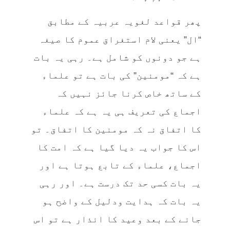
پھر قواعد لغویہ عربیہ کے مطابق
“ال” یعنی لام استغراق عموم کا صیغہ
ہے جو دونوں کو شامل ہے۔ رہی یہ بات
ہے کہ “مومنین” کی بات ہے تو علماء
کے ساتھ خاص کرنا جائز نہیں کہ
اجماع کی تعریف ہی یہ ہے کہ علماء
کا اتفاق نہ کہ مومنین کا اتفاق۔ تو
اس کا جواب یہ دیا گیا ہے کہ امت کا
اجماع، علماء کے تابع ہوتا ہے اور
یہ بات کسی حد تک درست ہے۔ اور رہی
یہ بات کہ ہدایت ودلیل کے واضح ہو
جانے کے بعد وعید کا انذار ہے تو اس