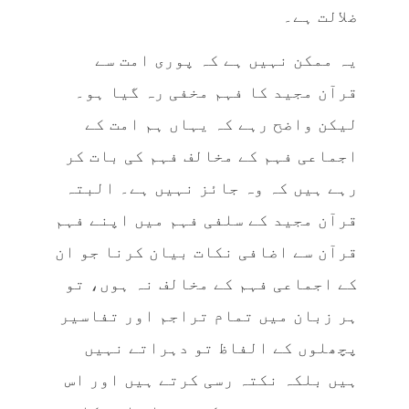
ضلالت ہے۔
یہ ممکن نہیں ہے کہ پوری امت سے
قرآن مجید کا فہم مخفی رہ گیا ہو۔
لیکن واضح رہے کہ یہاں ہم امت کے
اجماعی فہم کے مخالف فہم کی بات کر
رہے ہیں کہ وہ جائز نہیں ہے۔ البتہ
قرآن مجید کے سلفی فہم میں اپنے فہم
قرآن سے اضافی نکات بیان کرنا جو ان
کے اجماعی فہم کے مخالف نہ ہوں، تو
ہر زبان میں تمام تراجم اور تفاسیر
پچھلوں کے الفاظ تو دہراتے نہیں
ہیں بلکہ نکتہ رسی کرتے ہیں اور اس