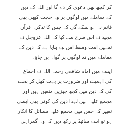
کر کچھ بھی دعوی کر دے گا اور اللہ کے دین
کے معاملے میں لوگوں پر وہ حجت کبھی بھی
قائم نہ ہو سکے گی کہ جس کا تذکرہ قرآن
مجید نے اس طرح سے کیا کہ اللہ عزوجل نے
تمہیں امت وسط اس لیے بنایا ہے کہ دین کے
معاملے میں تم لوگوں پر گواہ بن جاؤ۔
ایسے میں امام شافعی رحمہ اللہ نے اجماع
کی اہمیت اور ضرورت پر بہت کھل کر بحث
کی کہ دین میں کچھ چیزیں متعین ہیں اور
مجمع علیہ ہیں لہذا دین کی کوئی بھی ایسی
تعبیر کہ جس میں مجمع علیہ مسائل کا انکار
ہو تو اسے سائیڈ پر رکھ دیں کہ وہ گمراہی