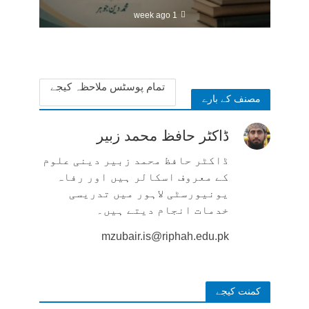
1 week ago
تمام پوسٹس ملاحظہ کیجے
مصنف کے بارے
ڈاکٹر حافظ محمد زبیر
ڈاکٹر حافظ محمد زبیر دینی علوم
کے معروف اسکالر ہیں اور رفاہ
یونیورسٹی لاہور میں تدریسی
خدمات انجام دیتے ہیں۔
mzubair.is@riphah.edu.pk
کمنت کیجے