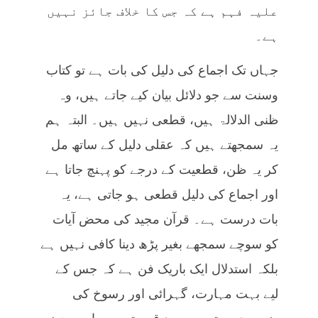
علیہ فہم ہے کہ جس کا خلاف جائز نہیں
ہے۔
جہاں تک اجماع کی دلیل کی بات ہے تو کتاب
وسنت سے جو دلائل بیان کیے جاتے ہیں، وہ
ظنی الدلالۃ ہیں، قطعی نہیں ہیں۔ البتہ ہم
یہ سمجھتے ہیں کہ عقلی دلیل کے ساتھ مل
کر یہ ظن، قطعیت کے درجے کو پہنچ جاتا ہے
اور اجماع کی دلیل قطعی ہو جاتی ہے، یہ
بات درست ہے۔ قرآن مجید کی محض آیات
کو سوچے سمجھے بغیر پڑھ دینا کافی نہیں ہے
بلکہ استدلال ایک باریک فن ہے کہ جس کے
لیے بہت مہارت، گہرائی اور رسوخ کی