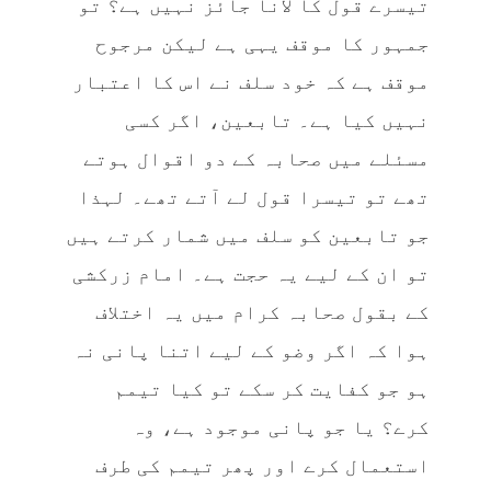
تیسرے قول کا لانا جائز نہیں ہے؟ تو
جمہور کا موقف یہی ہے لیکن مرجوح
موقف ہے کہ خود سلف نے اس کا اعتبار
نہیں کیا ہے۔ تابعین، اگر کسی
مسئلے میں صحابہ کے دو اقوال ہوتے
تھے تو تیسرا قول لے آتے تھے۔ لہذا
جو تابعین کو سلف میں شمار کرتے ہیں
تو ان کے لیے یہ حجت ہے۔ امام زرکشی
کے بقول صحابہ کرام میں یہ اختلاف
ہوا کہ اگر وضو کے لیے اتنا پانی نہ
ہو جو کفایت کر سکے تو کیا تیمم
کرے؟ یا جو پانی موجود ہے، وہ
استعمال کرے اور پھر تیمم کی طرف