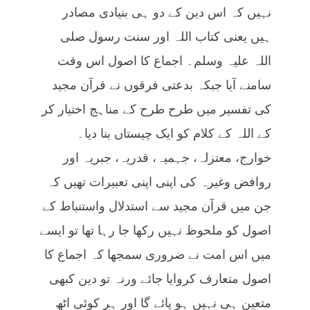
نہیں کہ اس دین کے دو ہی بنیادی مصادر
ہیں یعنی کتاب اللہ اور سنت رسول صلی
اللہ علیہ وسلم۔ اجماع کا اصول اس وقت
سامنے آیا جبکہ بدعتی فرقوں نے قرآن مجید
کی تفسیر میں طرح طرح کے مناہج اختیار کر
کے اللہ کے کلام کو ایک چیستاں بنا دیا۔
خوارج، معتزلہ، جہمیہ، قدریہ، جبریہ اور
روافض وغیرہ کی اپنی اپنی تعبیرات تھیں کہ
جن میں قرآن مجید سے استدلال واستنباط کے
اصول کو ملحوظ نہیں رکھا جا رہا تھا تو ایسے
میں اس امت نے ضروری سمجھا کہ اجماع کا
اصول متعارف کروایا جائے ورنہ تو دین کبھی
متعین ہی نہیں ہو پائے گا اور ہر کوئی اٹھ