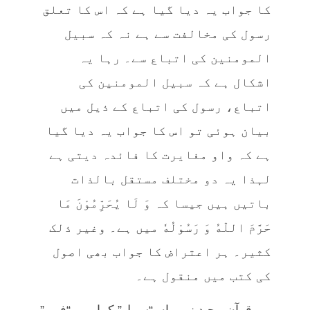
کا جواب یہ دیا گیا ہے کہ اس کا تعلق
رسول کی مخالفت سے ہے نہ کہ سبیل
المومنین کی اتباع سے۔ رہا یہ
اشکال ہے کہ سبیل المومنین کی
اتباع، رسول کی اتباع کے ذیل میں
بیان ہوئی تو اس کا جواب یہ دیا گیا
ہے کہ واو مغایرت کا فائدہ دیتی ہے
لہذا یہ دو مختلف مستقل بالذات
باتیں ہیں جیسا کہ وَ لَا یُحَرِّمُوْنَ مَا
حَرَّمَ اللّٰهُ وَ رَسُوْلُهٗ میں ہے۔ وغیر ذلک
کثیر۔ ہر اعتراض کا جواب بھی اصول
کی کتب میں منقول ہے۔
پھر قرآن مجید نے یہاں “سبیل” کہا ہے، “فہم”