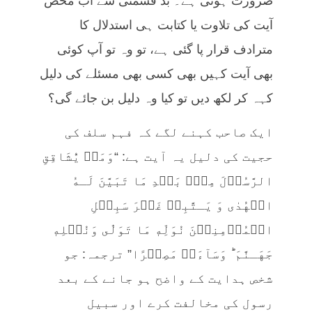
ضرورت ہوتی ہے۔ بد قسمتی سے اب محض
آیت کی تلاوت یا کتابت ہی استدلال کا
مترادف قرار پا گئی ہے، تو وہ تو آپ کوئی
بھی آیت کہیں بھی کسی بھی مسئلے کی دلیل
کہہ کر لکھ دیں تو کیا وہ دلیل بن جائے گی؟
ایک صاحب کہنے لگے کہ فہم سلف کی
حجیت کی دلیل یہ آیت ہے: “وَمَنۡ يُّشَاقِقِ
الرَّسُوۡلَ مِنۡۢ بَعۡدِ مَا تَبَيَّنَ لَـهُ
الۡهُدٰى وَ يَـتَّبِعۡ غَيۡرَ سَبِيۡلِ
الۡمُؤۡمِنِيۡنَ نُوَلِّهٖ مَا تَوَلّٰى وَنُصۡلِهٖ
جَهَـنَّمَ‌ ؕ وَسَآءَتۡ مَصِيۡرًا” ترجمہ: جو
شخص ہدایت کے واضح ہو جانے کے بعد
رسول کی مخالفت کرے اور سبیل