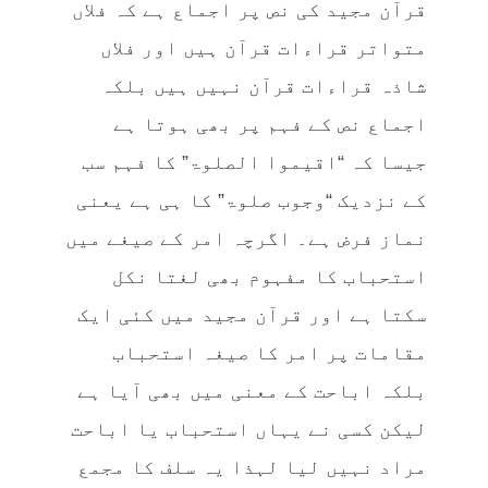
قرآن مجید کی نص پر اجماع ہے کہ فلاں
متواتر قراءات قرآن ہیں اور فلاں
شاذہ قراءات قرآن نہیں ہیں بلکہ
اجماع نص کے فہم پر بھی ہوتا ہے
جیسا کہ “اقیموا الصلوۃ” کا فہم سب
کے نزدیک “وجوب صلوۃ” کا ہی ہے یعنی
نماز فرض ہے۔ اگرچہ امر کے صیغے میں
استحباب کا مفہوم بھی لغتا نکل
سکتا ہے اور قرآن مجید میں کئی ایک
مقامات پر امر کا صیغہ استحباب
بلکہ اباحت کے معنی میں بھی آیا ہے
لیکن کسی نے یہاں استحباب یا اباحت
مراد نہیں لیا لہذا یہ سلف کا مجمع