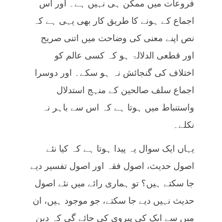
فروعات میں ممکن ہی نہیں ہے۔ اور اس
اجماع کے ہونے کا طریق کار بھی یہی ہے کہ
نص اپنے معنی کی وضاحت میں اتنی صریح
اور قطعی الدلالۃ ہو کہ کسی عالم کو
اختلاف کی گنجائش نہ ہو سکے۔ اور دوسرا
اجماع سلف صالحین کے منہج استدلال
واستنباط میں ہوتا ہے کہ اس سے باہر نہ
نکلے۔
یہاں ایک سوال یہ پیدا ہوتا ہے کہ کیا نئے
اصول حدیث، اصول فقہ اور اصول تفسیر دیے
جا سکتے ہیں؟ تو ہماری رائے میں نئے اصول
حدیث نہیں دیے جا سکتے، جو موجود ہیں، ان
میں سے ایک کی پیروی کی جائے گی کہ دین