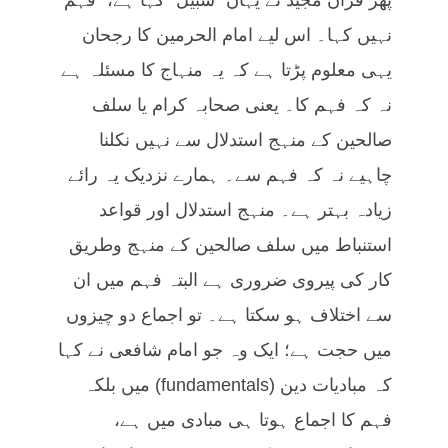
نہیں کہا۔ اس لیے امام الحرمین کا رجحان
یہی معلوم پڑتا ہے کہ یہ منہاج کا مسئلہ ہے
نہ کہ فہم کا۔ یعنی صحابہ کرام یا سلف
صالحین کے منہج استدلال سے نہیں نکلنا
چاہیے نہ کہ فہم سے۔ ہمارے نزدیک یہ رائے
زیادہ بہتر ہے۔ منہج استدلال اور قواعد
استنباط میں سلف صالحین کے منہج وطریق
کار کی پیروی ضروری ہے البتہ فہم میں ان
سے اختلاف ہو سکتا ہے۔ تو اجماع دو چیزوں
میں حجت ہے؛ ایک وہ جو امام شافعی نے کہا
کہ مبادیات دین (fundamentals) میں بلکہ
فہم کا اجماع ہوتا ہی مبادی میں ہے،