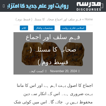
Home
»
فہمِ سلف اور اجماع صحابہ کا مسئلہ ( قسط دوم )
اسلامی فکری روایت
شخصیات وافکار
کلام
فہمِ سلف اور اجماع
صحابہ کا مسئلہ (
قسط دوم )
November 20, 2024
کمنت کیجے
47 منٹ چاہیں
اجماع کا اصول بہت اہم ہے اور اس کا ماننا
بہت ضروری ہے۔ اس کے انکار سے دین
محفوظ نہیں رہ جائے گا۔ اس میں کوئی شک