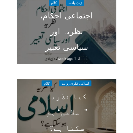
زبان وادب
کلام
اجتماعی احکام،
نظریہ اور
سیاسی تعبیر
1 week ago
اسلامی فکری روایت
کلام
کیا نظریہ
”اسلامی“ ہو
سکتا ہے؟