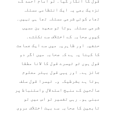
قول کا انکار کیا۔ تو امام احمد کے
نزدیک بھی یہ ایک انتظامی مسئلہ
تھا، کوئی شرعی مسئلہ تھا ہی نہیں۔
شرعی مسئلہ ہوتا تو سعید بن مسیب
کیوں صحابہ کے اختلاف سے نکلتے۔
حنفیہ اور ظاہریہ میں سے ایک جماعت
کا کہنا یہ ہے کہ صحابہ میں اگر دو
قول ہوں تو تیسرے قول کا لانا مطقا
جائز ہے۔ اور یہی قول بہتر معلوم
ہوتا ہے بشرطیکہ وہ تیسرا قول سلف
صالحین کے منہج استدلال واستنباط پر
مبنی ہو۔ رہی تفسیر تو اس میں تو
تابعین کا صحابہ سے بہت اختلاف مروی