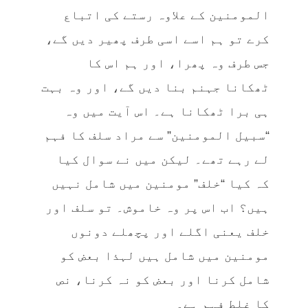
المومنین کے علاوہ رستے کی اتباع
کرے تو ہم اسے اسی طرف پھیر دیں گے،
جس طرف وہ پھرا، اور ہم اس کا
ٹھکانا جہنم بنا دیں گے، اور وہ بہت
ہی برا ٹھکانا ہے۔ اس آیت میں وہ
“سبیل المومنین” سے مراد سلف کا فہم
لے رہے تھے۔ لیکن میں نے سوال کیا
کہ کیا “خلف” مومنین میں شامل نہیں
ہیں؟ اب اس پر وہ خاموش۔ تو سلف اور
خلف یعنی اگلے اور پچھلے دونوں
مومنین میں شامل ہیں لہذا بعض کو
شامل کرنا اور بعض کو نہ کرنا، نص
کا غلط فہم ہے۔