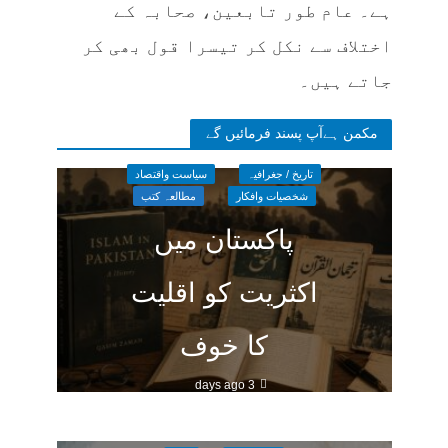
ہے۔ عام طور تابعین، صحابہ کے
اختلاف سے نکل کر تیسرا قول بھی کر
جاتے ہیں۔
مکمن ہےآپ پسند فرمائیں گے
تاریخ / جغرافیہ
سیاست واقتصاد
شخصیات وافکار
مطالعہ کتب
پاکستان میں
اکثریت کو اقلیت
کا خوف
3 days ago