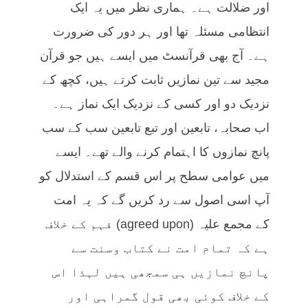
اور ضلالت ہے۔ ہماری نظر میں یہ ایک
انتظامی مسئلہ تھا اور ہر دور کی ضرورت
ہے۔ آج بھی قرآنسٹ میں ایسے ہیں جو قرآن
مجید سے تین نمازیں ثابت کرتے ہیں، کچھ کے
نزدیک دو اور کسی کے نزدیک ایک نماز ہے۔
اب صحابہ، تابعین اور تبع تابعین سب کے سب
پانچ نمازوں کا اہتمام کرنے والے تھے۔ ایسے
میں عوامی سطح پر اس قسم کے استدلال کو
آپ اسی اصول سے رد کریں گے کہ یہ امت
کے مجمع علیہ (agreed upon) فہم کے خلاف
ہے کہ تمام امت نے کتاب وسنت سے
پانچ نمازیں ہی سمجھی ہیں لہذا اس
کے خلاف کوئی بھی قول گمراہی اور