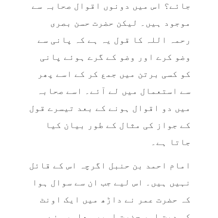
جائے؟ اس میں دونوں اقوال صحابہ سے
موجود ہیں۔ لیکن حضرت حسن بصری
رحمہ اللہ کا قول یہ ہے کہ پانی سے
وضو کرے اور وضو کے گرے ہوئے پانی
کو کسی برتن میں جمع کر کے اسے پھر
سے استعمال میں لے آئے۔ اسے صحابہ
میں دو اقوال ہونے کے بعد تیسرے قول
کے جواز کی مثال کے طور بیان کیا
جاتا ہے۔
امام احمد بن حنبل اگرچہ اس کے قائل
نہیں ہیں۔ اس لیے جب ان سے سوال ہوا
کہ حضرت عمر نے داڑھ میں ایک اونٹ
کی دیت اور حضرت امیر معاویہ نے