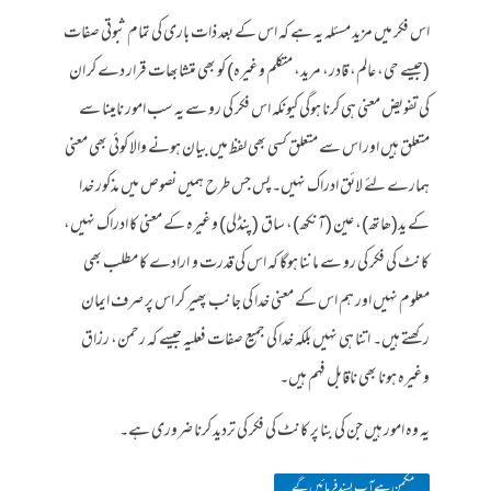
اس فکر میں مزید مسئلہ یہ ہے کہ اس کے بعد ذات باری کی تمام ثبوتی صفات
(جیسے حی، عالم، قادر، مرید، متکلم وغیرہ) کو بھی متشابھات قرار دے کر ان
کی تفویض معنی ہی کرنا ہوگی کیونکہ اس فکر کی رو سے یہ سب امور نامینا سے
متعلق ہیں اور اس سے متعلق کسی بھی لفظ میں بیان ہونے والا کوئی بھی معنی
ہمارے لئے لائق ادراک نہیں۔ پس جس طرح ہمیں نصوص میں مذکور خدا
کے ید(ھاتھ)، عین (آنکھ)، ساق (پنڈلی) وغیرہ کے معنی کا ادراک نہیں،
کانٹ کی فکر کی رو سے ماننا ہوگا کہ اس کی قدرت و ارادے کا مطلب بھی
معلوم نہیں اور ہم اس کے معنی خدا کی جانب پھیر کر اس پر صرف ایمان
رکھتے ہیں۔ اتنا ہی نہیں بلکہ خدا کی جمیع صفات فعلیہ جیسے کہ رحمن، رزاق
وغیرہ ہونا بھی ناقابل فہم ہیں۔
یہ وہ امور ہیں جن کی بنا پر کانٹ کی فکر کی تردید کرنا ضروری ہے۔
مکمن ہےآپ پسند فرمائیں گے