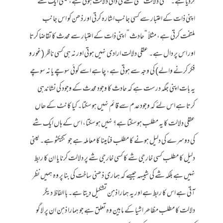
کردیا ہے۔ عقلی دلالت کسی شے کی ذاتی دلالت ہوتی ہے، یعنی ایک شے
اپنی ذات کے اعتبار سے کسی جانب اشارہ کرتی اور ذھن کو اس جانب
ملتفت کرتی ہے، مثلاً “حادث” اپنی ذات کے اعتبار سے محدث کا تقاضا کرتا
اور اس پر دال ہے۔ عقلی دلالت ارادی نہیں ہوتی اور نہ ہی کسی ناظر (غور و
فکر کرنے والے) کی وجہ سے ہوتی ہے، چاہے اسے کوئی سوچے یا نہ سوچے
یہ بات اپنی جگہ درست ہے کہ حادث کا وجود محدث کے وجود کی نشاندہی
کرتا ہے اس لئے کہ وجود عدم سے قائم نہیں ہوسکتا۔ کیا کانٹ کے ھاں
عقلی دلالت کا یہ مطلب ہوسکتا ہے؟ نہیں ہوسکتا، اس کے ہاں ایک شے
کی دوسرے کی دلیل ہونے کا مطلب فنامینا کا معاملہ ہے جو سبجیکٹو ہے۔ یعنی
دلیل کا مطلب کسی خارجی شے کا کسی خارجی شے پر دلالت کرنا یا ان کا ربط
نہیں ہے بلکہ شے کی شبیہہ جیسے کہ ہماری ذھنی ساخت کی بنا پر وہ ہمیں نظر
آتی ہے اس کا ربط ہے اور یہ ہمارا ذہن تشکیل دیتا ہے۔ با الفاظ دیگر
دلالت کا مطلب مظاھر اشیا کے مابین وہ تعلق ہے جو ہمارا ذہن ان پر لاگو