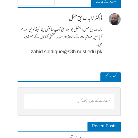
مصنف کے بارے
ڈاکٹر زاہد صدیق مغل
زاہد صدیق مغل، نیشنل یونیورسٹی آف سائنس اینڈ ٹیکنالوجی اسلام
آباد میں معاشیات کے استاذ اور متعدد تحقیقی کتابوں کے مصنف
ہیں۔
zahid.siddique@s3h.nust.edu.pk
کمنت کیجے
کمنٹ کرنے کے لیے یہاں کلک کریں
Recent Posts