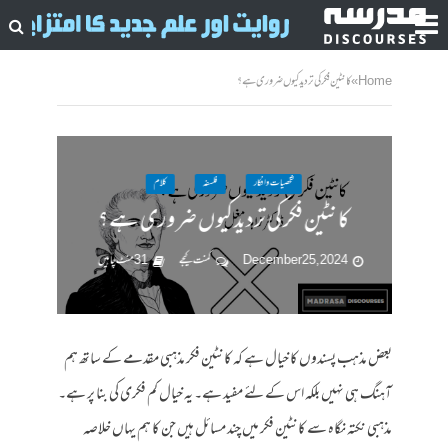
Home
»
کانٹین فکر کی تردید کیوں ضروری ہے؟
شخصیات وافکار
فلسفہ
کلام
کانٹین فکر کی تردید کیوں ضروری ہے؟
December 25, 2024
کمنت کیجے
31 منٹ چاہیں
بعض مذہب پسندوں کا خیال ہے کہ کانٹین فکر مذہبی مقدمے کے ساتھ ہم
آہنگ ہی نہیں بلکہ اس کے لئے مفید ہے۔ یہ خیال کم فکری کی بنا پر ہے۔
مذہبی نکتہ نگاہ سے کانٹین فکر میں چند مسائل ہیں جن کا ہم یہاں خلاصہ