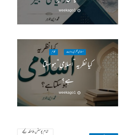
1 week ago
اسلامی فکری روایت
کلام
کیا نظریہ ”اسلامی“ ہو سکتا
ہے؟
1 week ago
تمام پوسٹس ملاحظہ کیجے