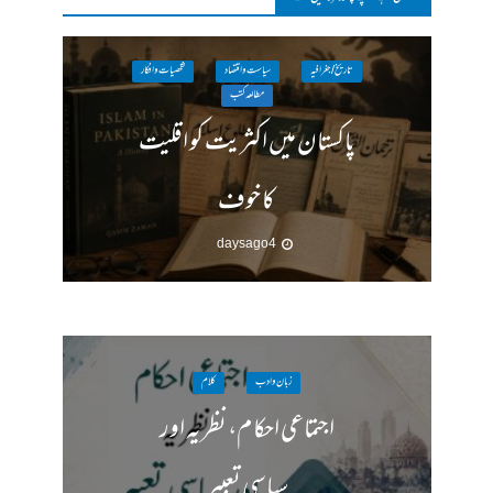
تاریخ / جغرافیہ
سیاست واقتصاد
شخصیات وافکار
مطالعہ کتب
پاکستان میں اکثریت کو اقلیت
کا خوف
4 days ago
زبان وادب
کلام
اجتماعی احکام، نظریہ اور
سیاسی تعبیر