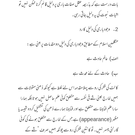
بات درست ہے کہ بذریعہ عقل صفات باری پر دلیل قائم کرنا ممکن نہیں تو
اثبات نبوت کی یہ دلیل جاتی رہی۔
2۔ وجود باری کی دلیل کا رد
متکلمین اسلام کے مطابق وجود باری کی دلیل دو مقدمات پر مبنی ہے:
الف) عالم حادث ہے
ب) حادث کے لئے محدث ہے
کانٹ کی فکر کی رو سے پہلا مقدمہ اس لئے غلط ہے کیونکہ ذھنی مقولات سے
ہمیں خارج یعنی شے فی نفسہ سے متعلق کوئی علم حاصل نہیں ہوتا بلکہ ہمارا
سارا علم فنامینا سے متعلق ہے اور فنامینا ہمارے ذھن کی تشکیل کردہ شبیہہ یا
مظہر (appearance) ہے جس کے خارج سے متعلق ہونے کی کوئی
گارنٹی میسر نہیں۔ تو کانٹین فکر کی رو سے چونکہ ہمیں صرف “شے کے