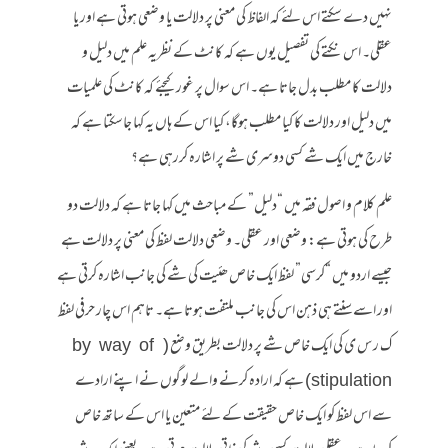
نہیں دے سکتے اس لئے کہ الفاظ کی معنی پر دلالت یا وضعی ہوتی ہے اور یا
عقلی۔ اس نکتے کی تفصیل یوں ہے کہ کانٹ کے نظریہ علم میں دلیل و
دلالت کا مطلب بدل جاتا ہے۔ اس سوال پر غور کیجئے کہ کانٹ کی علمیات
میں دلیل اور دلالت کا کیا مطلب ہوگا، کیا اس کے ہاں یہ کہا جاسکتا ہے کہ
خارج میں ایک شے کسی دوسری شے پر اشارہ کررہی ہے؟
علم کلام و اصول فقہ میں “دلیل” کے مباحث میں کہا جاتا ہے کہ دلالت دو
طرح کی ہوتی ہے: وضعی اور عقلی۔ وضعی دلالت لفظ کی معنی پر دلالت ہے
جیسے اردو میں “کرسی” لفظ ایک خاص ھئیت کی شے کی جانب اشارہ کرتی ہے
اور اسے سنتے ہی ذہن اس کی جانب ملتفت ہوتا ہے۔ تاہم اس چار حرفی لفظ
ک ر س ی کی ایک خاص شے پر دلالت بطریق وضع (by way of
stipulation) ہے کہ ارادہ کرنے والے لوگوں نے اپنے ارادے
سے اس لفظ کو ایک خاص حقیقت کے لئے متعین یا اس کے ساتھ خاص