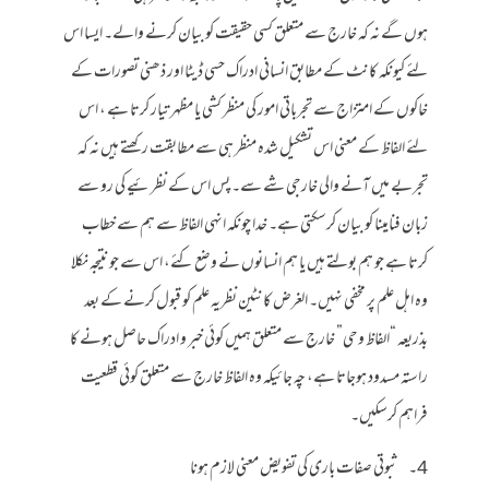
ہوں گے نہ کہ خارج سے متعلق کسی حقیقت کو بیان کرنے والے۔ ایسا اس
لئے کیونکہ کانٹ کے مطابق انسانی ادراک حسی ڈیٹا اور ذھنی تصورات کے
خاکوں کے امتزاج سے تجرباتی امور کی منظر کشی یا مظہر تیار کرتا ہے ، اس
لئے الفاظ کے معنی اس تشکیل شدہ منظر ہی سے مطابقت رکھتے ہیں نہ کہ
تجربے میں آنے والی خارجی شے سے۔ پس اس کے نظرئیے کی رو سے
زبان فنامینا کو بیان کرسکتی ہے۔ خدا چونکہ انہی الفاظ سے ہم سے خطاب
کرتا ہے جو ہم بولتے ہیں یا ہم انسانوں نے وضع کئے، اس سے جو نتیجہ نکلا
وہ اہل علم پر مخفی نہیں۔ الغرض کانٹین نظریہ علم کو قبول کرنے کے بعد
بذریعہ “الفاظ وحی” خارج سے متعلق ہمیں کوئی خبر و ادراک حاصل ہونے کا
راستہ مسدود ہوجاتا ہے، چہ جائیکہ وہ الفاظ خارج سے متعلق کوئی قطعیت
فراہم کرسکیں۔
4۔ ثبوتی صفات باری کی تفویض معنی لازم ہونا