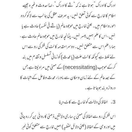
ادراک کا ادراک” ہوتا ہے نہ کہ “شے کا ادراک”، لہذا حدوث وغیرہ جیسے
احکام کا خارج سے کوئی تعلق نہیں، یہ صرف عقل کی جانب سے لاگو کردہ
امور و احکام ہیں۔ یعنی خارج میں موجود عالم (یا شے فی نفسہ) حادث ہے یا
نہیں، اس کا علم ہمیں میسر نہیں۔ چنانچہ خارج میں موجود عالم حادث ہے،
ہمارا علم اس سے متعلق نہیں۔ دوسرا مقدمہ کانٹ کی فکر کی رو سے اس
لئے غلط ہے کیونکہ کانٹ علت (یا محدث) کو زمانی تسلسل و تقدم میں بند
کرکے موجب (necessitating) کے معنی میں مراد لیتا ہے جس
کے بعد عالم کے لئے زمان و مکان سے ماوراء محدث و فاعل کے اثبات کا
دروازہ بند ہوجاتا ہے۔
3۔ الفاظ کی دلالت کو خارج سے کاٹ دینا
اس فکر کی رو سے الفاظ کی معنی پر ساری دلالتیں ذھنی کاروائی بن کر رہ جاتی
ہیں اور وحی کے الفاظ (یعنی دلائل لفظیہ) ہمیں خارج سے متعلق کوئی خبر