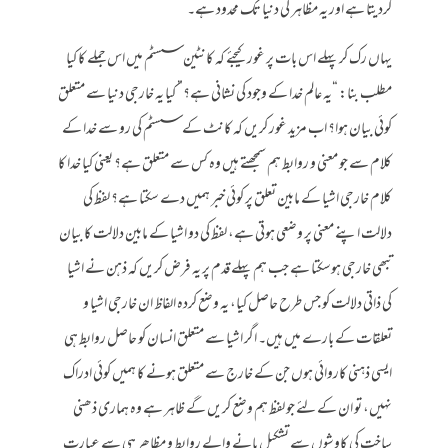
کردیتا ہے اور یہ مظاہر کی دنیا تک محدود ہے۔
یہاں رک کر پہلے اس بات پر غور کیجئے کہ کانٹین سسٹم میں اس جملے کا کیا
مطلب بنا: “یہ عالم خدا کے وجود کی نشانی ہے؟” کیا یہ خارجی دنیا سے متعلق
کوئی بیان ہوا؟ اب مزید غور کریں کہ کانٹ کے سسٹم کی رو سے خدا کے
کلام سے جو معنی و روابط ہم سمجھتے ہیں وہ کس سے متعلق ہے؟ یعنی کیا خدا کا
کلام خارجی اشیا کے مابین تعلق پر کوئی خبر ہمیں دے سکتا ہے؟ لفظ کی
دلالت اپنے معنی پر وضعی ہوتی ہے، لفظ کی دو اشیا کے مابین دلالت کا بیان
تبھی خارجی ہوسکتا ہے جب ہم پہلے قدم پر یہ فرض کریں کہ ذہن نے اشیا
کی ذاتی دلالت کو جس طرح حاصل کیا، یہ وضع کردہ الفاظ ان خارجی اشیا و
تعلقات کے بارے میں ہیں۔ اگر اشیا سے متعلق انسان کو حاصل روابط ہی
ایسی ذہنی کاروائی ہوں جن کے خارج سے متعلق ہونے کا ہمیں کوئی ادراک
نہیں، تو ان کے لئے جو لفظ ہم وضع کریں گے ظاہر ہے وہ ہماری ذھنی
ساخت کی کاوشوں سے تشکیل پانے والے روابط و مظاھر ہی سے عبارت