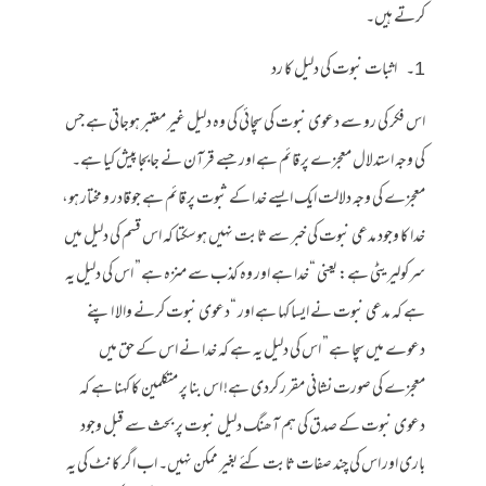
کرتے ہیں۔
1۔ اثبات نبوت کی دلیل کا رد
اس فکر کی رو سے دعوی نبوت کی سچائی کی وہ دلیل غیر معتبر ہوجاتی ہے جس
کی وجہ استدلال معجزے پر قائم ہے اور جسے قرآن نے جابجا پیش کیا ہے۔
معجزے کی وجہ دلالت ایک ایسے خدا کے ثبوت پر قائم ہے جو قادر و مختار ہو،
خدا کا وجود مدعی نبوت کی خبر سے ثابت نہیں ہوسکتا کہ اس قسم کی دلیل میں
سرکولیریٹی ہے: یعنی “خدا ہے اور وہ کذب سے منزہ ہے” اس کی دلیل یہ
ہے کہ مدعی نبوت نے ایسا کہا ہے اور “دعوی نبوت کرنے والا اپنے
دعوے میں سچا ہے” اس کی دلیل یہ ہے کہ خدا نے اس کے حق میں
معجزے کی صورت نشانی مقرر کردی ہے! اس بنا پر متکلمین کا کہنا ہے کہ
دعوی نبوت کے صدق کی ہم آھنگ دلیل نبوت پر بحث سے قبل وجود
باری اور اس کی چند صفات ثابت کئے بغیر ممکن نہیں۔ اب اگر کانٹ کی یہ