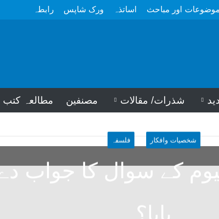
وضوعات اور مباحث
اساتذہ
ورک شاپس
رابطہ
ید
شذرات/ مقالات
مصنفین
مطالعہ کتب
شخصیات وافکار
فلسفہ
یوم کے سوال کا جواب دے
پایا؟