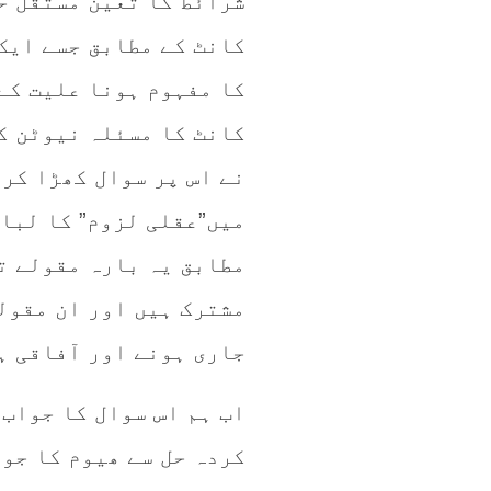
شرائط کا تعین مستقل ح
کانٹ کے مطابق جسے ایک 
کا مفہوم ہونا علیت کے 
کانٹ کا مسئلہ نیوٹن ک
نے اس پر سوال کھڑا کر
میں”عقلی لزوم” کا لبا
مطابق یہ بارہ مقولے ت
مشترک ہیں اور ان مقول
جاری ہونے اور آفاقی ہ
اب ہم اس سوال کا جواب
کردہ حل سے ھیوم کا جو