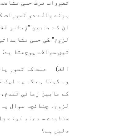
تصورات صرف حسی مشاھدے
ہونے والے دو تصورات ک
ان کے مابین “زمانی تقد
لزوم” کی حسی مشاہداتی
تین سوالات پوچھتا ہے:
الف) علت کا تصور یا م
وہ کہتا ہے کہ یہ ایک ت
کے مابین زمانی تقدم، 
لزوم۔ چنانچہ سوال یہ ہ
دلیل ہے؟