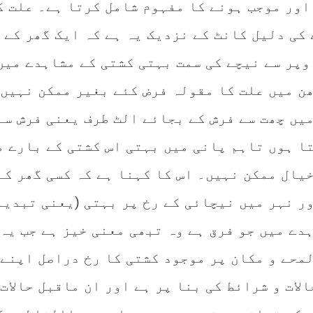
اور موجب ہونے کا مفہوم شامل کرتا ہے۔ علت ک
کی دلیل کانٹ کے نزدیک یہ ہے کہ ایک گھر کے
وپر سے نیچے کی سمت بہتی کشتی کے مشاہدے میں
ھن میں علت کا مقولہ فرض کئے بغیر ممکن نہیں
یں چھت سے فرش کے بجائے الٹ طرف یعنی فرش سے
ا ہوں تاہم پانی میں بہتی اس کشتی کے بارے م
یال ممکن نہیں۔ اس کا کہنا ہے کہ کسی گھر کے
ر نہر میں نیچائی کے رخ پر بہتی (یعنی تبدیل
دے میں جو فرق ہے وہ تبھی معنی خیز ہے جب یہ
محے و مکان پر موجود کشتی کا رخ دراصل اپنے 
لات و شرائط کی بنا پر ہے اور ان ماقبل حالات 