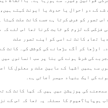
رکی قوانین وغیرہ سے ہورہا ہے۔ باالفاظ دیگ
شے کے دو احوال یا حدوث یا ایونٹ کہتے ہیں، 
اس تصور کو فرض کرتا ہے جسے کانٹ علت کہتا ہ
ی فزکس کے لزوم کو ثابت کرنا تھا اس لئے کہ ھ
دیا تھا، کانٹ نے اسی کو اپنے تصور علت
دہ اوڑھا کر آگے بڑھانے کی کوشش کی۔ کانٹ کے
جربے کی شرط ہونے کی بنا پر سب انسانوں میں
وں سے ہمیں اشیا کے مابین علت و معلول کا اص
ونے کی ایک بنیاد میسر آجاتی ہے۔
 سمجھنے کی پوزیشن میں ہیں کہ کیا کانٹ کے تج
اب ہوپایا؟ھیوم کا مسئلہ یہ تھا کہ اس کے نز