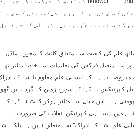
عالم و معلوم (knower and known) کے تعلق کو دیکھنے کی جہت ب
 کی کوشش کی۔ یہاں ہم یہ دیکھنے کی کوشش کرت
م کے مسئلے کو حل کیا نیز کیا اس کا حل قابل
تھ علم کی کیفیت سے متعلق کانٹ کا مجوزہ ماڈل
دور سے متصل فزکس کی تعلیمات سے خاصا متاثر تھا۔
 مفروضہ یہ ہے کہ انسانی علم معلوم یا شے کے ادراک
 کاپرنیکس نے کہا کہ سورج زمین کے گرد نہیں گھوم
ومتی ہے۔ اس خیال سے متاثر ہوکر کانٹ نے کہا کہ
ئے ہمیں ایسے ہی کاپرنیکن انقلاب کی ضرورت ہے۔
انی علم “شے کے ادراک” سے متعلق نہیں ہے بلکہ “شے