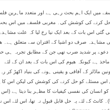
ے میں ایک اہم بحث رہی ہے اور متعدد ماہرین فلس
اسے حل کرنے کی کوشش کی۔ مغربی فلسفے میں اس بحث
 گئی اس بات کے بعد ایک نیا رخ لیا کہ علت مشاہدے
نی مشاہدہ صرف دو اشیا کے اقتران سے متعلق ہے۔ ھ
 دعوے پر شدید ضرب تھی جن کے مطابق تجربہ ہی ح
ماخذ ہے کیونکہ ھیوم کی اس بات کے بعد ان کے لئے
ین ماڈلز کے آفاقی و یقینی ہونے کی بنیاد اکھڑ کر رہ
ئیں اس مسئلے کو حل کرنے کی کوشش کی لیکن اس کا 
کو انسان کی نفسی کیفیات کا مظہر بنا دیتا ہے (اس پ
)۔ کانٹ کے لئے یہ حل قابل قبول نہ تھا، اس لئے اس ن