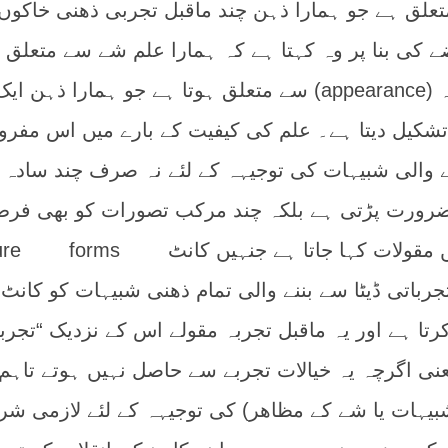
تعلق ہے جو ہمارا ذہن چند ماقبل تجربی ذھنی خاکوں
 کی بنا پر وہ کہتا ہے کہ ہمارا علم شے سے متعلق 
بلکہ اس کے مظہر یا شبیہہ (appearance) سے متعلق ہوتا ہے جو ہمارا ذہن ای
یل دیتا ہے۔ علم کی کیفیت کے بارے میں اس مفر
ے والی شبیہات کی توجیہہ کے لئے نہ صرف چند سادہ
 ضرورت پڑتی ہے بلکہ چند مرکب تصورات کو بھی فر
کرنے کی ضرورت ہے، انہیں مقولات کہا جاتا ہے جنہیں کانٹ orms
ہتا ہے۔ تجرباتی ڈیٹا سے بننے والی تمام ذھنی شبیہات کو کانٹ
رتا ہے اور یہ ماقبل تجربہ مقولے اس کے نزدیک “تجرب
نی اگرچہ یہ خیالات تجربے سے حاصل نہیں ہوتے تاہم 
شبیہات یا شے کے مظاھر) کی توجیہہ کے لئے لازمی ش