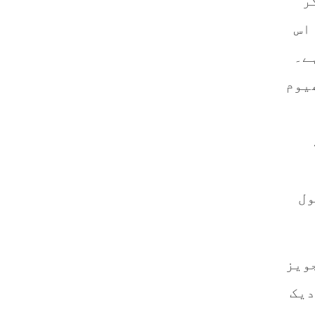
ر
اس
ے۔
یوم
ول
ویز
دیک