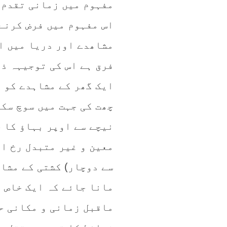
مفہوم میں زمانی تقدم 
اس مفہوم میں فرض کرنے 
مشاھدے اور دریا میں ا
فرق ہے اس کی توجیہہ ذ
ایک گھر کے مشاہدے کو م
چھت کی جہت میں سوچ سکت
نیچے سے اوپر بہاؤ کا خ
معین و غیر متبدل رخ او
سے دوچار) کشتی کے مشاہ
مانا جائے کہ ایک خاص ل
ماقبل زمانی و مکانی حا