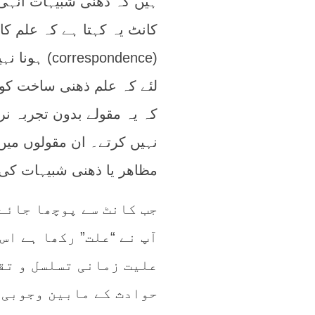
ہیں کہ ذھنی شبیہات انہی 
کانٹ یہ کہتا ہے کہ علم 
(spondence
لئے کہ علم ذھنی ساخت کو ح
کہ یہ مقولے بدون تجربہ نر
نہیں کرتے۔ ان مقولوں میں
مظاھر یا ذھنی شبیہات کی
جب کانٹ سے پوچھا جائے 
آپ نے “علت” رکھا ہے اس
علیت زمانی تسلسل و تق
حوادث کے مابین وجوبی 