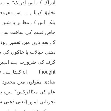
ادراک کے اس ادراک” سے م
تخلیق کرتا ہے۔ اس مفروضے
خاص قسم کی ساخت سے تشک
کے بعد ذہن میں تعمیر ہون
ذھنی خیالات یا خاکوں کی
of thought ک
بنیادی مقولوں میں محدود ک
علم کی میٹافزکس” ہیں، یع
تجرباتی امور (یعنی ذھنی 