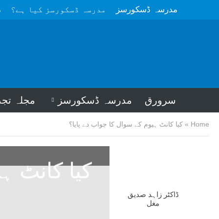
مدرسہ ڈسکورسز
مدرسہ ڈسکورسز کیا ہے؟
م
سرورق
مدرسہ ڈسکورسز
مجلہ تجد
Home
»
کیا کانٹ ہیوم کے سوال کا جواب دے پایا؟
کیا کانٹ ہ
ڈاکٹر زاہد صدیق
مغل