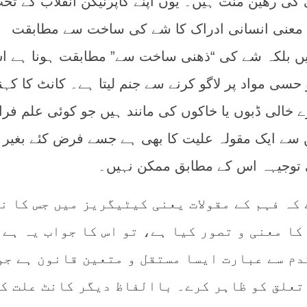
کی رھین منت ہیں۔ یوں اپنے کاپرنیکن انقلاب کے تح
کا معنی انسانی ادراک کا شے کی ساخت سے مطابقت
corre) ہونا نہیں بلکہ شے کی “ذھنی ساخت سے” مطابقت ہونا ہے 
سی مواد پر لاگو کرنے سے جنم لیتا ہے۔ کانٹ کا کہن
ے خالی ڈبوں یا خاکوں کی مانند ہیں جو کوئی علم فرا
 سے ایک مقولہ علیت کا بھی ہے جسے فرض کئے بغیر
 توجیہہ اس کے مطابق ممکن نہیں۔
کہ فہم کے مقولات یعنی کیٹیگریز میں جس کا ن
 کا معنی و تصور کیا ہے، تو اس کا جواب یہ ہے 
دم سے عبارت ایسا مستقل و متعین قانون ہے جو
تعلق کو ظاہر کرے۔ باالفاظ دیگر کانٹ علت ک