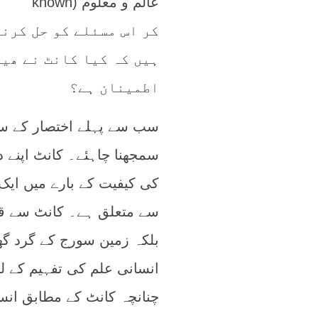
کر اس مسئلے کو حل کرنے
ہیں کہ کیا کانٹ نے ھیو
اطمینان ہے؟
سب سے پہلے اختصار کے سا
سمجھنا چاہئے۔ کانٹ اپنے 
کی کیفیت کے بارے میں ایک
سے متعلق ہے۔ کانٹ سے قبل
بلکہ زمین سورج کے گرد گھ
انسانی علم کی تفہیم کے ل
چنانچہ کانٹ کے مطابق انس