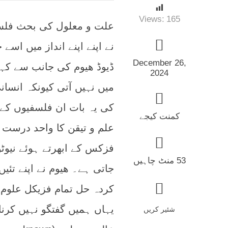
Views:
165
علت و معلول کی بحث فلسف
نے اپنے اپنے انداز میں 
December 26,
ڈیوڈ ھیوم کی جانب سے کہی
2024
میں نہیں آتی کیونکہ انسا
کی یہ بات ان فلسفیوں کے
کمنت کیجے
علم و تیقن کا واحد درست 
فزکس کے ابھرتے ہوئے نیوٹون
53 منٹ چاہیں
جاتی ہے۔ ھیوم نے اپنے ت
کردہ حل تمام فزیکل علوم 
یہاں ہمیں گفتگو نہیں کرنا
شئیر کریں