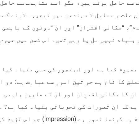
 سے حاصل ہوتے ہیں، مگر اسے مشاہدے سے حاصل
ی علت و معلول کے بندھن میں توجیہہ کرنے کے 
م”، “مکانی اقتران” اور ان “دونوں کے باہمی
 بنیاد نہیں مل پا رہی تھی۔ اس ضمن میں ھیوم
فہوم کیا ہے اور اس تصور کی حسی بنیاد کیا 
علق کا نام ہے جو تین امور سے عبارت ہے: دو ا
ان کا مکانی اقتران اور ان کے مابین باہمی
ے کہ ان تصورات کی تجرباتی بنیاد کیا ہے؟ مث
مشاہدے سے جنم لینے والا وہ کونسا تصور ہے (impression) جو اس لزوم