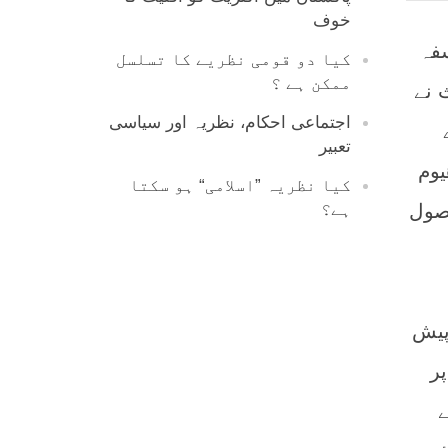
خوف
فہ
کیا دو قومی نظریے کا تسلسل
ممکن ہے ؟
 نے
اجتماعی احکام، نظریہ اور سیاسی
تعبیر
یوم
کیا نظریہ ”اسلامی“ ہو سکتا
صول
ہے؟
پیش
ر
ے