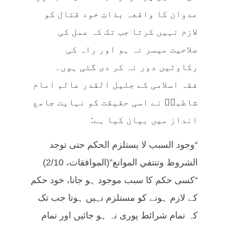
عدوان کا واقعہ بذاتِ خود قتال کو
لازم نہیں کرتا جب تک کہ عمل کی
صلاحیت میسر نہ ہو اور راہ کی
رکاوٹیں دور نہ کر دی گئی ہوں۔
فقہ اسلامی کے جلیل القدر عالم امام
شاطبیؒ نے اسی حقیقت کو نہایت جامع
انداز میں بیان کیا ہے:
“وجود السبب لا يستلزم الحكم حتى توجد
الشروط وتنتفي الموانع”(الموافقات، 2/10)
“کسی حکم کا سبب موجود ہو جانا، خود حکم
کے لازم ہونے کو مستلزم نہیں ہوتا جب تک
کہ تمام شرائط پوری نہ ہو جائیں اور تمام