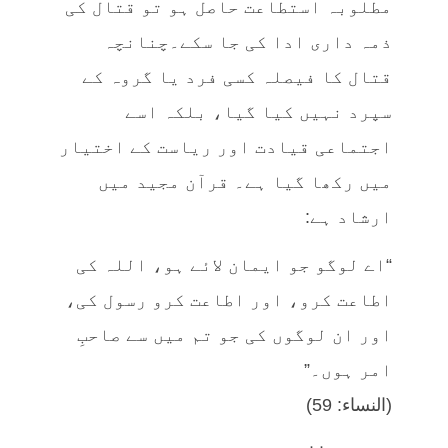
مطلوبہ استطاعت حاصل ہو تو قتال کی
ذمہ داری ادا کی جا سکے۔چنانچہ
قتال کا فیصلہ کسی فرد یا گروہ کے
سپرد نہیں کیا گیا، بلکہ اسے
اجتماعی قیادت اور ریاست کے اختیار
میں رکھا گیا ہے۔ قرآن مجید میں
ارشاد ہے:
“اے لوگو جو ایمان لائے ہو، اللہ کی
اطاعت کرو، اور اطاعت کرو رسول کی،
اور ان لوگوں کی جو تم میں سے صاحبِ
امر ہوں۔”
(النساء: 59)