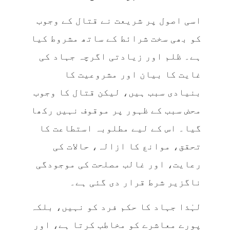
اسی اصول پر شریعت نے قتال کے وجوب
کو بھی سخت شرائط کے ساتھ مشروط کیا
ہے۔ ظلم اور زیادتی اگرچہ جہاد کی
غایت کا بیان اور مشروعیت کا
بنیادی سبب ہیں، لیکن قتال کا وجوب
محض سبب کے ظہور پر موقوف نہیں رکھا
گیا۔ اس کے لیے مطلوبہ استطاعت کا
تحقق، موانع کا ازالہ، حالات کی
رعایت، اور غالب مصلحت کی موجودگی
ناگزیر شرط قرار دی گئی ہے۔
لہٰذا جہاد کا حکم فرد کو نہیں، بلکہ
پورے معاشرے کو مخاطب کرتا ہے، اور