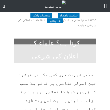
سیاست واقتصاد
شخصیات وافکار
Home
»
کیا ظلم جہاد کو لازم کرتا ہے؟ علماء کے اعلان کی
فقہ وقانون
شرعی حیثیت
کیا ظلم جہاد کو لازم
کرتا ہے؟ علماء کے
اعلان کی شرعی
حیثیت
اسلامی شریعت میں کسی حکم کی فرضیت
April 21, 2025
کمنت کیجے
تین اصولی تقاضوں پر قائم ہے: سبب
33 منٹ چاہیں
کا ظہور، شرط کا تحقق، اور مانع کا
ازالہ۔ کوئی ہدایت اسی وقت لازم
قرار پاتی ہے جب اس کا حقیقی سبب