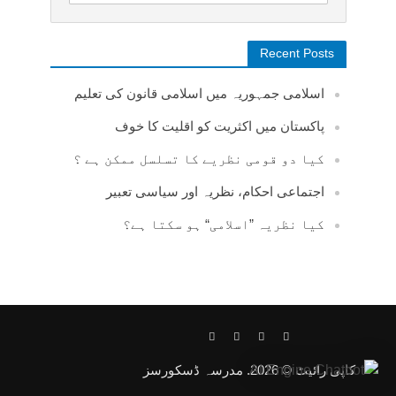
Recent Posts
اسلامی جمہوریہ میں اسلامی قانون کی تعلیم
پاکستان میں اکثریت کو اقلیت کا خوف
کیا دو قومی نظریے کا تسلسل ممکن ہے ؟
اجتماعی احکام، نظریہ اور سیاسی تعبیر
کیا نظریہ ”اسلامی“ ہو سکتا ہے؟
کاپی رائیٹ © 2026. مدرسہ ڈسکورسز