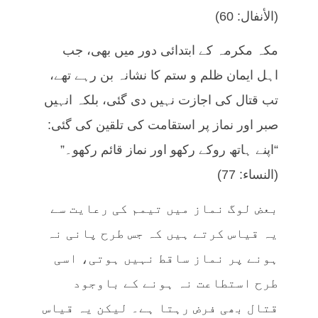
(الأنفال: 60)
مکہ مکرمہ کے ابتدائی دور میں بھی، جب
اہل ایمان ظلم و ستم کا نشانہ بن رہے تھے،
تب قتال کی اجازت نہیں دی گئی، بلکہ انہیں
صبر اور نماز پر استقامت کی تلقین کی گئی:
“اپنے ہاتھ روکے رکھو اور نماز قائم رکھو۔”
(النساء: 77)
بعض لوگ نماز میں تیمم کی رعایت سے
یہ قیاس کرتے ہیں کہ جس طرح پانی نہ
ہونے پر نماز ساقط نہیں ہوتی، اسی
طرح استطاعت نہ ہونے کے باوجود
قتال بھی فرض رہتا ہے۔ لیکن یہ قیاس