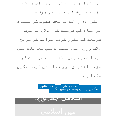
اور توازن پر استوار ہو۔ اس طے شدہ
نظم کے برخلاف، علما کی طرف سے
انفرادی رائے یا محض فتوے کی بنیاد
پر جہاد کی فرضیت کا اعلان نہ صرف
شریعت کے مقرر کردہ ضوابط کی صریح
خلاف ورزی ہے، بلکہ دینی معاملات میں
ایسا غیر شرعی اقدام ہے جو امت کو
مزید افتراق اور فساد کی طرف دھکیل
سکتا ہے۔
تعلیم و تعلم
فقہ وقانون
مکمن ہےآپ پسند فرمائیں گے
اسلامی جمہوریہ
میں اسلامی