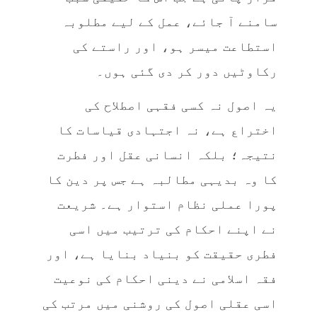
سامنے آ جائے، عمل کے لیے مطلوبہ
استطاعت میسر ہو، اور راستے کی
رکاوٹیں دور کر دی گئی ہوں۔
یہ اصول نہ کسی فقہی اصطلاح کی
اختراع ہے، نہ اجتہادی قیاسات کا
نتیجہ؛ بلکہ انسانی عقل اور فطرت
کا وہ بدیہی مطالبہ ہے جس پر دین کا
پورا عملی نظام استوار ہے۔ شریعت
نے اپنے احکام کی ترتیب میں اسی
فطری حقیقت کو بنیاد بنایا ہے، اور
فقہ اسلامی نے دینی احکام کی نوعیت
اسی عقلی اصول کی روشنی میں مرتب کی