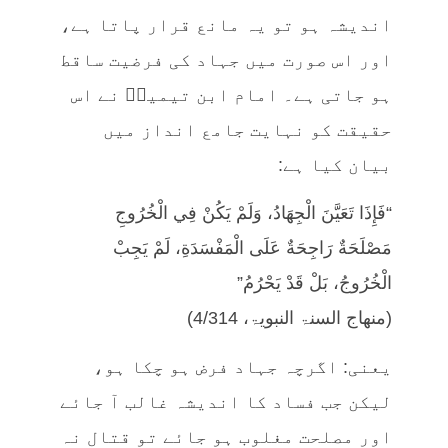
اندیشہ ہو تو یہ مانع قرار پاتا ہے،
اور اس صورت میں جہاد کی فرضیت ساقط
ہو جاتی ہے۔ امام ابن تیمیہؒ نے اس
حقیقت کو نہایت جامع انداز میں
بیان کیا ہے:
“فَإِذَا تَعَيَّنَ الْجِهَادُ، وَلَمْ يَكُنْ فِي الْخُرُوجِ
مَصْلَحَةٌ رَاجِحَةٌ عَلَى الْمَفْسَدَةِ، لَمْ يَجِبْ
الْخُرُوجُ، بَلْ قَدْ يَحْرُمُ”
(منهاج السنۃ النبویۃ، 4/314)
یعنی: اگرچہ جہاد فرض ہو چکا ہو،
لیکن جب فساد کا اندیشہ غالب آ جائے
اور مصلحت مغلوب ہو جائے تو قتال نہ