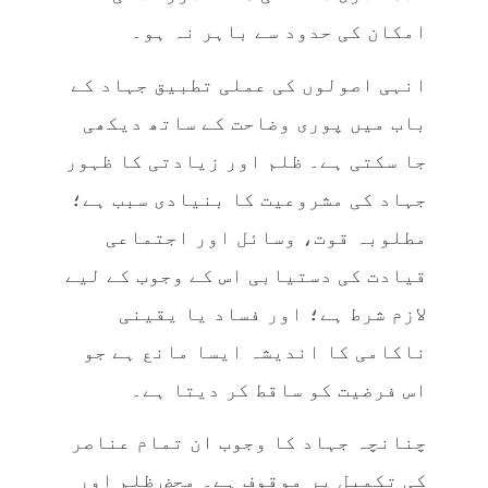
امکان کی حدود سے باہر نہ ہو۔
انہی اصولوں کی عملی تطبیق جہاد کے
باب میں پوری وضاحت کے ساتھ دیکھی
جا سکتی ہے۔ ظلم اور زیادتی کا ظہور
جہاد کی مشروعیت کا بنیادی سبب ہے؛
مطلوبہ قوت، وسائل اور اجتماعی
قیادت کی دستیابی اس کے وجوب کے لیے
لازم شرط ہے؛ اور فساد یا یقینی
ناکامی کا اندیشہ ایسا مانع ہے جو
اس فرضیت کو ساقط کر دیتا ہے۔
چنانچہ جہاد کا وجوب ان تمام عناصر
کی تکمیل پر موقوف ہے۔ محض ظلم اور