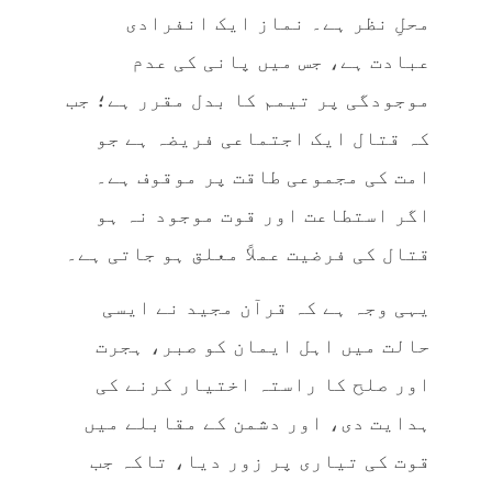
محلِ نظر ہے۔ نماز ایک انفرادی
عبادت ہے، جس میں پانی کی عدم
موجودگی پر تیمم کا بدل مقرر ہے؛ جب
کہ قتال ایک اجتماعی فریضہ ہے جو
امت کی مجموعی طاقت پر موقوف ہے۔
اگر استطاعت اور قوت موجود نہ ہو
قتال کی فرضیت عملاً معلق ہو جاتی ہے۔
یہی وجہ ہے کہ قرآن مجید نے ایسی
حالت میں اہل ایمان کو صبر، ہجرت
اور صلح کا راستہ اختیار کرنے کی
ہدایت دی، اور دشمن کے مقابلے میں
قوت کی تیاری پر زور دیا، تاکہ جب