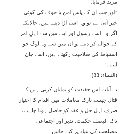
مزید فرمایا:
“اور جب ان کے پاس امن یا خوف کی کوئی
خبر آتی ہے تو وہ اسے اڑا دیتے ہیں، حالانکہ
اگر وہ اسے رسول اور اپنے میں سے اہلِ امر
کے حوالے کر دیتے تو ان میں سے وہ لوگ جو
استنباط کی صلاحیت رکھتے ہیں، اسے جان
لیتے۔”
(النساء: 83)
یہ آیات اس حقیقت کو نمایاں کرتی ہیں کہ
قتال جیسے نازک معاملات میں اقدام کا اختیار
صرف اہلِ حل و عقد کو حاصل ہونا چاہیے،
تاکہ فیصلے حکمت، تدبر اور اجتماعی
مصلحت کی بنیاد پر کیے جائیں۔