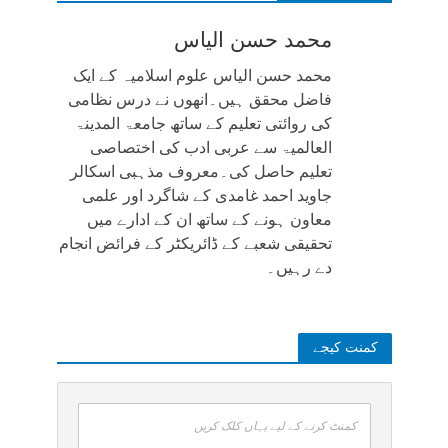
محمد حسن الیاس
محمد حسن الیاس علوم اسلامیہ کے ایک
فاضل محقق ہیں۔انھوں نے درس نظامی
کی روائتی تعلیم کے ساتھ جامعۃ المدینۃ
العالمیۃ سے عربی ادب کی اختصاصی
تعلیم حاصل کی۔معروف مذہبی اسکالر
جاوید احمد غامدی کے شاگرد اور علمی
معاون ہونے کے ساتھ ان کے ادارے میں
تحقیقی شعبے کے ڈائریکٹر کے فرائض انجام
دے رہیں۔
کمنت کیجے
کمنٹ کرنے کے لیے یہاں کلک کریں