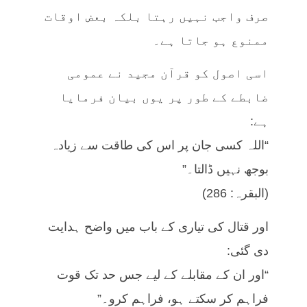
صرف واجب نہیں رہتا بلکہ بعض اوقات
ممنوع ہو جاتا ہے۔
اسی اصول کو قرآن مجید نے عمومی
ضابطے کے طور پر یوں بیان فرمایا
ہے:
“اللہ کسی جان پر اس کی طاقت سے زیادہ
بوجھ نہیں ڈالتا۔”
(البقرہ: 286)
اور قتال کی تیاری کے باب میں واضح ہدایت
دی گئی:
“اور ان کے مقابلے کے لیے جس حد تک قوت
فراہم کر سکتے ہو، فراہم کرو۔”