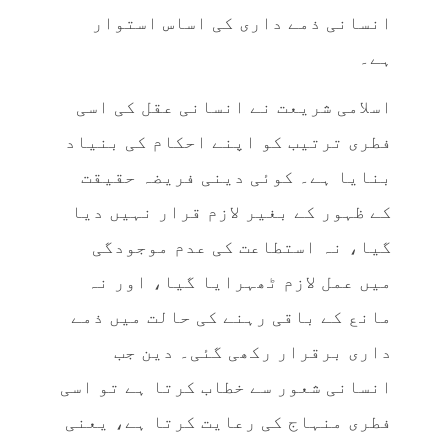
انسانی ذمے داری کی اساس استوار
ہے۔
اسلامی شریعت نے انسانی عقل کی اسی
فطری ترتیب کو اپنے احکام کی بنیاد
بنایا ہے۔ کوئی دینی فریضہ حقیقت
کے ظہور کے بغیر لازم قرار نہیں دیا
گیا، نہ استطاعت کی عدم موجودگی
میں عمل لازم ٹھہرایا گیا، اور نہ
مانع کے باقی رہنے کی حالت میں ذمے
داری برقرار رکھی گئی۔ دین جب
انسانی شعور سے خطاب کرتا ہے تو اسی
فطری منہاج کی رعایت کرتا ہے، یعنی