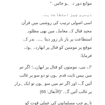
موانع دور نہ ہو جائیں۔”
دوسری چیز استطاعت ہے۔
اسی اصولی ترتیب کی روشنی میں قرآن
مجید قتال کے معاملے میں بھی مطلوبہ
استطاعت پر بار بار زور دیتا ہے۔ بدر کے
موقع پر مومنین کو قتال پر ابھارتے ہوئے
فرمایا:
“اے نبی، مومنوں کو قتال پر ابھاریے؛ اگر تم
میں بیس ثابت قدم ہوں تو دو سو پر غالب
آئیں گے، اور اگر تم میں سو ہوں تو ایک ہزار
پر غالب آئیں گے۔”(الأنفال: 65)
تاہم جب مسلمانوں کی عملی قوت کو