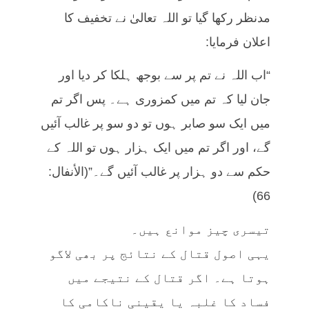
مدنظر رکھا گیا تو اللہ تعالیٰ نے تخفیف کا
اعلان فرمایا:
“اب اللہ نے تم پر سے بوجھ ہلکا کر دیا اور
جان لیا کہ تم میں کمزوری ہے۔ پس اگر تم
میں ایک سو صابر ہوں تو دو سو پر غالب آئیں
گے، اور اگر تم میں ایک ہزار ہوں تو اللہ کے
حکم سے دو ہزار پر غالب آئیں گے۔”(الأنفال:
66)
تیسری چیز موانع ہیں۔
یہی اصول قتال کے نتائج پر بھی لاگو
ہوتا ہے۔ اگر قتال کے نتیجے میں
فساد کا غلبہ یا یقینی ناکامی کا