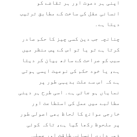
اپنی ہر دعوت اور ہر تقاضے کو
انسانی عقل کی ساخت کے مطابق ترتیب
دیتا ہے۔
چنانچہ جب دین کسی چیز کا حکم صادر
کرتا ہے تو یا تو اس کے پس منظر میں
سبب کو صراحت کے ساتھ بیان کر دیتا
ہے، یا خود حکم کی نوعیت ایسی ہوتی
ہے کہ اس سے علت بدیہی طور پر
نمایاں ہو جاتی ہے۔ اسی طرح ہر دینی
مطالبے میں عمل کی استطاعت اور
خارجی موانع کا لحاظ بھی اصولی طور
پر ملحوظ رکھا گیا ہے، تاکہ کوئی
ذمہ داری انسانی طاقت اور عملی