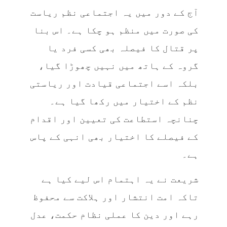
آج کے دور میں یہ اجتماعی نظم ریاست
کی صورت میں منظم ہو چکا ہے۔ اس بنا
پر قتال کا فیصلہ بھی کسی فرد یا
گروہ کے ہاتھ میں نہیں چھوڑا گیا،
بلکہ اسے اجتماعی قیادت اور ریاستی
نظم کے اختیار میں رکھا گیا ہے۔
چنانچہ استطاعت کی تعیین اور اقدام
کے فیصلے کا اختیار بھی انہی کے پاس
ہے۔
شریعت نے یہ اہتمام اس لیے کیا ہے
تاکہ امت انتشار اور ہلاکت سے محفوظ
رہے اور دین کا عملی نظام حکمت، عدل