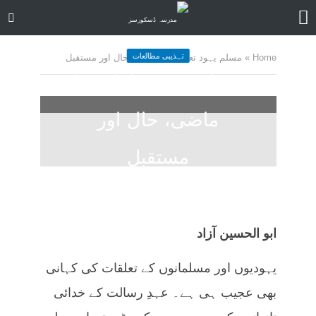
تہذیبی مطالعات
Home
»
مسلم یہود تعلقات کا ماضی، حال اور مستقبل
مسلم یہود تعلقات کا
ماضی، حال اور
مستقبل
June 17, 2025
کمنت کیجے
29 منٹ چاہیں
ابو الحسین آزاد
یہودیوں اور مسلمانوں کے تعلقات کی کہانی
بھی عجیب ہی ہے۔ عہدِ رسالت کے خدائی