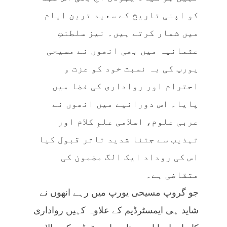
کو اپنی تاریخ کے سعید ترین ایام
میں شمار کرتے ہیں۔ نیز سلطنتِ
عثمانیہ میں بھی انھوں نے مسیحی
یورپ کی بہ نسبت خود کو عزت و
احترام اور رواداری کی فضا میں
پایا۔ اس دورانیے میں انھوں نے
عربی علوم، اسلامی علمِ کلام اور
تہذیب سے جتنا شدید تاثر قبول کیا
اس کی روداد ایک الگ مضمون کی
متقاضی ہے۔
جو گروپ مسیحی یورپ میں رہے انھوں نے
شاید ہی ایمسٹرڈیم کے علاوہ کہیں رواداری