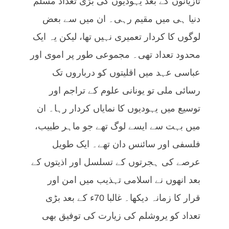
تازیانوں کے بعد یہودیوں کی بڑی تعداد مسلم
دنیا ہی میں مقیم رہی۔ ان میں سے بعض
لوگوں کا کردار تعمیری نہیں تھا، لیکن یہ ایک
محدود تعداد تھی۔ مجموعی طور پر اموی اور
عباسی عہد میں اقلیتوں کو درباروں تک
رسائی ملی تو یونانی علوم کے تراجم اور
توسیع میں یہودیوں کا نمایاں کردار رہا۔ ان
میں بہت سے ایسے لوگ تھے جو ماہر طبیب،
فلسفی اور سائنس دان تھے۔ ایک طویل
عرصے کی ہجرتوں کے تسلسل اور اذیتوں کے
بعد انھوں نے اسلامی تہذیب میں امن اور
قرار کا زمانہ دیکھا۔ غالبا 70ء کے بعد بڑی
تعداد کو یروشلم کی زیارت کی توفیق بھی