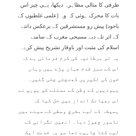
ظرفی کا مثالی مظاہرہ دیکھا، یہی چیز اس
بات کا محرک ہوئی کہ وہ (علمی غلطیوں کے
باجود) پیش رو مستشرقین کے برعکس دانتے
کے اثر تلے دبے مسیحی مغرب کے سامنے
اسلام کی مثبت اور باوقار تشریح پیش کرے۔
یہ تو برطانیہ کی کرم فرمائی ہے کہ
اس کے سبز قدم جہاں پڑے ہیں وہاں
خون کی لکیریں کھنچتی چلی گئیں۔
یہودیوں کے وطن کے مسئلے کو یورپ نے
اس بھیانک انداز میں حل کیا کہ
ہمیشہ کے لیے مشرقِ وسطی کے سینے میں
ناسور چھوڑ دیا۔ انھیں نگرانی کے
لیے کتا چاہیے تھا سو یہ خدمت ایک