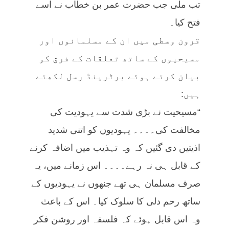
تب ملی جب حضرت عمر بن خطاب نے اسے
فتح کیا۔
قرون وسطی میں ان کے مسلمانوں اور
مسیحیوں کے ساتھ تعلقات کے فرق کو
بیان کرتے ہوئے برٹرینڈ رسل لکھتے
ہیں:
“مسیحیت نے بڑی شدت سے یہودیت کی
مخالفت کی۔۔۔۔ یہودیوں کو اتنی شدید
اذیتیں دی گئیں کہ وہ تہذیب میں اضافہ کرنے
کے قابل ہی نہ رہے۔۔۔۔ اس زمانے میں، یہ
صرف مسلمان ہی تھے جنھوں نے یہودیوں کے
ساتھ رحم دلی کا سلوک کیا۔ اس کے باعث
وہ اس قابل ہوئے کہ فلسفہ اور روشن فکر