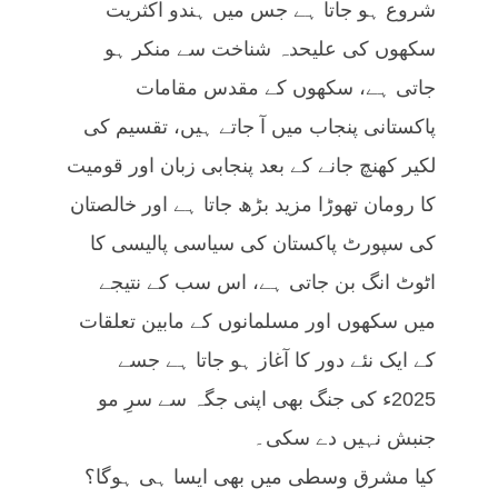
شروع ہو جاتا ہے جس میں ہندو اکثریت
سکھوں کی علیحدہ شناخت سے منکر ہو
جاتی ہے، سکھوں کے مقدس مقامات
پاکستانی پنجاب میں آ جاتے ہیں، تقسیم کی
لکیر کھنچ جانے کے بعد پنجابی زبان اور قومیت
کا رومان تھوڑا مزید بڑھ جاتا ہے اور خالصتان
کی سپورٹ پاکستان کی سیاسی پالیسی کا
اٹوٹ انگ بن جاتی ہے، اس سب کے نتیجے
میں سکھوں اور مسلمانوں کے مابین تعلقات
کے ایک نئے دور کا آغاز ہو جاتا ہے جسے
2025ء کی جنگ بھی اپنی جگہ سے سرِ مو
جنبش نہیں دے سکی۔
کیا مشرق وسطی میں بھی ایسا ہی ہوگا؟