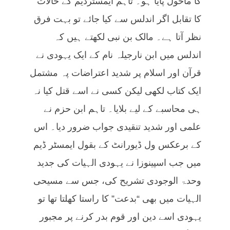
کا ماحول پایا ہو۔ تاہم ایمسٹرڈیم کے حالات
کا تقابل اگر اندلس سے کیا جائے تو بہت فرق
نظر آتا ہے۔ مالک بن نبی لکھتے ہیں کہ
اندلس میں ابن نارجیلہ نام کے ایک یہودی نے
قرآن اور اسلام پر شدید اعتراضات پہ مشتمل
ایک کتاب لکھی لیکن کسی نے اسے قتل کیا نہ
ہی محاسبے کے لیے بلایا۔ تاہم ابن حزم نے
علمی اور شدید تنقیدی جواب ضرور دیا۔ اس
کے برعکس ول ڈیورانٹ کے بقول ایمسٹر ڈیم
میں جب اسپینوزا نے یہودی الہیات کی جدید
وحدۃ الوجودی تشریح کی، جس سے مسیحی
الہیات میں بھی “بدعت” کا راستا کھلتا تھا تو
یہودی اسے دین اور قوم بدر کرنے پر مجبور