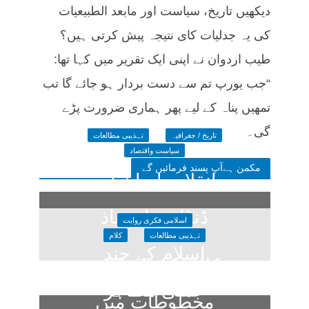
دیکھیں تاریخ، سیاست اور مابعد الطبیعیات
کی یہ جدلیات کای نتیجہ پیش کرتی ہیں؟
طیب اردوان نے اپنی ایک تقریر میں کہا تھا:
“جب یورپ تم سے دست بردار ہو جائے گا تب
تمھیں پناہ کے لیے پھر ہماری ضرورت پڑے
گی۔
تاریخ / جغرافیہ
تہذیبی مطالعات
سیاست واقتصاد
مکمن ہےآپ پسند فرمائیں گے
انقلاب ایران اور
ڈنڈا بردار نفاذ
اسلامی فکری روایت
تہذیبی مطالعات
کلام
اسلام کے چند
کلاسیکی اسلامی
عملی مظاہر
مخطوطات میں