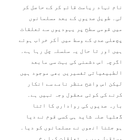
نام نہاد ریاست قائم کر کے حاصل کر
لی۔ طویل صدیوں کے بعد مسلمانوں
میں قومی سطح پر یہودیوں سے تعلقات
پچھلی صدی کے وسط میں آکر خراب ہوئے
ہیں اور تا حال یہ سلسلہ چل رہا ہے۔
اگرچہ اس دشمنی کی بہت سی مابعد
الطبیعیاتی تفسیریں بھی موجود ہیں
لیکن اس واضح منظر نامے سے انکار
کرنے کی کوئی معقول وجہ نہیں ہے۔
بارہ صدیوں کی رواداری کا اتنا
گھٹیا صلہ شاید ہی کسی قوم نے دیا
ہو جتنا انھوں نے مسلمانوں کو دیا۔
مستقبل میں یہ تعلقات کیا رخ