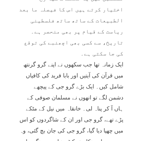
اختیار کرتے ہیں اس کا فیصلہ ما بعد
الطبیعات کے ساتھ ساتھ فلسطینی
ریاست کے قیام پر بھی منحصر ہے۔
تاریخ، سے کسی بھی اچھنبے کی توقع
کی جا سکتی ہے۔
ایک زمانہ تھا جب سکھوں نے اپنے گرو گرنتھ
میں قرآن کی آیتیں اور بابا فرید کی کافیاں
شامل کیں۔ ایک بڑے گرو جی کے پیچھے
دشمن لگے تو انھوں نے مسلمان صوفی کے
ہاں آ کر پناہ لی۔ خانقاہ میں نیل کے مٹکے
پڑے تھے، گرو جی اور ان کے شاگردوں کو اس
میں چھپا دیا گیا، گرو جی کی جان بچ گئی، وہ