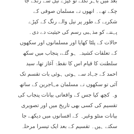
بعد میں باہر نکلے تو کپڑے نیل سے رنگے جا
چکے تھے۔ انھوں نے مسلمان صوفی کے
شکریے کے طور پر نیل والے رنگ کے کپڑے
پہننے کو مذہبی رسم کی حیثیت دے دی۔
حالات کے پلٹا کھایا اور مسلمانوں اور سکھوں
کے تعلقات کشیدہ ہو گئے، پنجاب میں سکھ
سلطنت کا قیام اس کا نقطۂ آغاز تھا، سید
احمد کے جہاد سے ہوتی ہوئی بات تقسم تک
آئی تو سکھوں نے مسلمان مہاجرین کے ساتھ
وہ کچھ کیا جس کے واقعاتی بیانات پنجاب کی
تقسیم کی کسی بھی تاریخ میں اور تصویری
بیانات منٹو وغیرہ کے افسانوں میں دیکھے جا
سکتے ہیں۔ تقسیم کے بعد ایک تیسرا مرحلہ