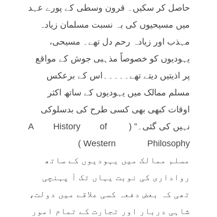
حاصل کر سکیں۔ قرون وسطی کے پورے عہد
میں مسیحیوں کی بہ نسبت مسلمان زیادہ
مہذب اور زیادہ رحم دل تھے۔ مسیحی،
یہودیوں کو خصوصاً مذہبی جوش کے مواقع
پر اذیتیں دیتے تھے۔۔۔۔۔اس کے برعکس
مسلم ممالک میں یہودیوں کے ساتھ اکثر
اوقات کبھی بھی کسی طرح کی بدسلوکی
نہیں کی گئی۔” (A History of
Western Philosophy )
مسلم ممالک میں یہودیوں کے ساتھ
رواداری کی نوبت یہاں تک آ پہنچی
تھی کہ بعض دفعہ کسی علاقے میں دولت،
شاہی دربار اور تجارت کے تمام امور