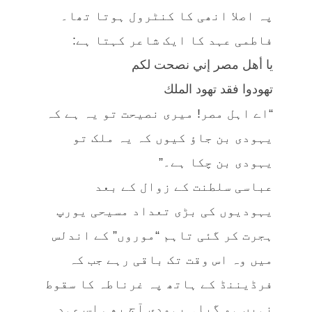
پہ اصلا انھی کا کنٹرول ہوتا تھا۔
فاطمی عہد کا ایک شاعر کہتا ہے:
يا أهل مصر إني نصحت لكم
تهودوا فقد تهود الملك
“اے اہل مصر! میری نصیحت تو یہ ہے کہ
یہودی بن جاؤ کیوں کہ یہ ملک تو
یہودی بن چکا ہے۔”
عباسی سلطنت کے زوال کے بعد
یہودیوں کی بڑی تعداد مسیحی یورپ
ہجرت کر گئی تاہم “موروں” کے اندلس
میں وہ اس وقت تک باقی رہے جب کہ
فرڈیننڈ کے ہاتھ پہ غرناطہ کا سقوط
نہیں ہو گیا۔ یہودی آج بھی اس عہد