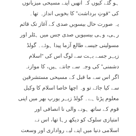
ہو گئے کیوں کہ انھیں اپنے مسیحی میزبانوں
کی “قوتِ برداشت” کا بخوبی اندازہ تھا۔
یہ صورت حال بیسویں صدی کے آغاز تک قائم
رہی، وہی بیسیویں صدی جس میں ہٹلر اور
مسولینی جیسے طالع آزما پیدا ہوئے۔ گولڈ
زیہر جسے بہت سے لوگ اس کی “اسلام
دشمنی” کی وجہ سے جانتے ہیں، کا موازنہ
اگر اس سے ما قبل کے مسیحی مستشرقین
سے کیا جائے تو وہ اچھا خاصا اسلام کا وکیل
معلوم پڑتا ہے۔ گولڈ زیہر یورپ بھر میں اپنی
قوم کے ساتھ ہونے والی نا انصافی اور
امتیازی سلوک کو دیکھ رہا تھا، اس نے
اسلامی دنیا میں اپنے لیے رواداری اور وسعت