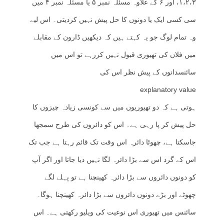
۱،۲،۳، اور ۶ کے علاوہ مسئلہ نمبر ۵ یا مسئلہ نمبر ۴ میں
سی کسی ایک یا دونوں کا حل پیش نہیں کردیتی۔ اس لیے
وہ تمام لوگ جو یہ کہتے ہیں کہ دیکھیں ڈارون کے مقابلے
میں فلاں کی تھیوری قبول نہیں کررہے تو اس میں
سائنسدانوں کے پیش نظر اس کی
explanatory value
ہوتی ہے کہ دو تھیوریوں میں سے کونسی زیادہ چیزوں کا
حل پیش کر پا رہی ہے۔ اس کو دائروں کی طرح سمجھا
جاسکتا ہے، چھوٹا دائرہ اس وقت تک قائم رہتا ہے جب تک
اس کے گرد اس سے بڑا دائرہ لگا نہیں دیا جاتا اور اگر آپ
کو دونوں دائروں سے بڑا دائرہ کھینچنا ہے تو پہلے لگے
چھوٹے اور بڑے دونوں دائروں سے بڑا دائرہ کھینچنا ہوگا۔
سائنس میں تھیوری اس نوعیت کی ویلیو رکھتی ہے۔ اس