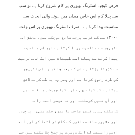
فرض کیجیے اسٹرنگ تھیوری پر کام شروع کرتا ہے تو سب
سے پہلا کام اس خاص میدان میں ہونے والی ابحاث سے
مناسبت پیدا کرنا ہے۔ صرف اسٹرنگ تھیوری پر اس وقت
۱۳۰۰۰ سے کے قریب پرچے شائع ہوچکے ہیں۔ محقق اس
لٹریچر سے مناسبت پیدا کرتا ہے اور اس مناسبت
پیدا کرنے سے پہلے اسے طبیعات میں ایک خاص تربیت
سے گزرنا پڑتا ہے اس کے بعد جا کر وہ اس لٹریچر
کی طرف رجوع کرتا ہے اور پھر وہ یہ طے کرنے لائق
ہوتا ہے کہ کیا سچ ہے اور کیا جھوٹ۔ یہ کام میں
اور آپ نہیں کرسکتے اور نہ قیصر احمد راجہ
کرسکتے ہیں۔ قیصر صاحب یا میں، چند مشہور پرچوں
اور مشہور سائنسدانوں کے کام کو اٹھا کر اور آدھ
ادھورا سمجھ کے ایک دوسرے پر چیخ چلا سکتے ہیں جس