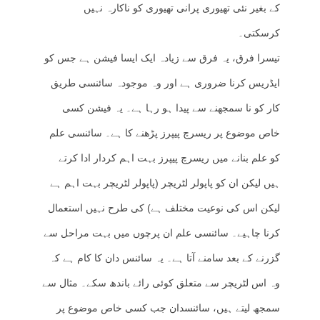
کے بغیر نئی تھیوری پرانی تھیوری کو ناکارہ نہیں
کرسکتی۔
تیسرا فرق، یہ فرق سے زیادہ ایک ایسا فیشن ہے جس کو
ایڈریس کرنا ضروری ہے اور وہ موجودہ سائنسی طریق
کار کو نا سمجھنے سے پیدا ہو رہا ہے۔ یہ فیشن کسی
خاص موضوع پر ریسرچ پیپرز پڑھنے کا ہے۔ سائنسی علم
کو علم بنانے میں ریسرچ پیپرز بہت اہم کردار ادا کرتے
ہیں لیکن ان کو پاپولر لٹریچر (پاپولر لٹریچر بہت اہم ہے
لیکن اس کی نوعیت مختلف ہے) کی طرح نہیں استعمال
کرنا چاہیے۔ سائنسی علم ان پرچوں میں بہت مراحل سے
گزرنے کے بعد سامنے آتا ہے۔ یہ سائنس دان کا کام ہے کہ
وہ اس لٹریچر سے متعلق کوئی رائے باندھ سکے۔ مثال سے
سمجھ لیتے ہیں، سائنسدان جب کسی خاص موضوع پر