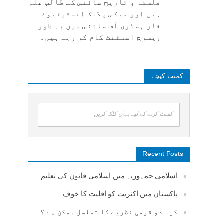
فلسفہ و تاریخ سائنس کے طالب علم
ہیں اور میکس پلانک انسٹیٹیوٹ
فار ہسٹری آف سائنس میں بہ طور
ریسرچ اسسٹنٹ کام کر رہے ہیں۔
کمنت کیجے
کمنٹ کرنے کے لیے یہاں کلک کریں
Recent Posts
اسلامی جمہوریہ میں اسلامی قانون کی تعلیم
پاکستان میں اکثریت کو اقلیت کا خوف
کیا دو قومی نظریے کا تسلسل ممکن ہے ؟