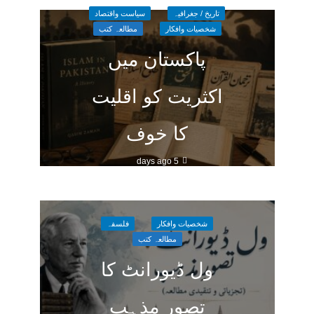
تاریخ / جغرافیہ
سیاست واقتصاد
شخصیات وافکار
مطالعہ کتب
پاکستان میں
اکثریت کو اقلیت
کا خوف
5 days ago
شخصیات وافکار
فلسفہ
مطالعہ کتب
ول ڈیورانٹ کا
تصورِ مذہب