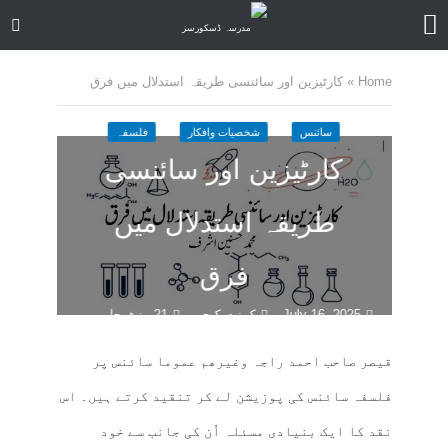
Home
»
کارٹیزین اور سائنسی طریقہ استدلال میں فرق
سائنس
شخصیات وافکار
فلسفہ
کارٹیزین اور سائنسی
طریقہ استدلال میں
فرق
July 16, 2025
کمنت کیجے
21 منٹ چاہیں
قیصر صاحب احمد راجہ وغیرھم عموما سائنس پر
فلسفہ سائنس کی پوزیشن لے کر تنقید کرتے ہیں۔ اس
نقد کا ایک بنیادی مسئلہ اُن کی جانب سے خود