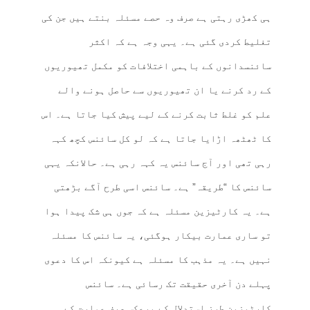
ہی کھڑی رہتی ہے صرف وہ حصے مسئلہ بنتے ہیں جن کی
تغلیط کردی گئی ہے۔ یہی وجہ ہے کہ اکثر
سائنسدانوں کے باہمی اختلافات کو مکمل تھیوریوں
کے رد کرنے یا ان تھیوریوں سے حاصل ہونے والے
علم کو غلط ثابت کرنے کے لیے پیش کیا جاتا ہے۔ اس
کا ٹھٹھہ اڑایا جاتا ہے کہ لو کل سائنس کچھ کہہ
رہی تھی اور آج سائنس یہ کہہ رہی ہے۔ حالانکہ یہی
سائنس کا “طریقہ” ہے۔ سائنس اسی طرح آگے بڑھتی
ہے۔ یہ کارٹیزین مسئلہ ہے کہ جوں ہی شک پیدا ہوا
تو ساری عمارت بیکار ہوگئی، یہ سائنس کا مسئلہ
نہیں ہے۔ یہ مذہب کا مسئلہ ہے کیونکہ اس کا دعوی
پہلے دن آخری حقیقت تک رسائی ہے۔ سائنس
کارٹیزین طرز استدلال کے برعکس صرف عمارت کے