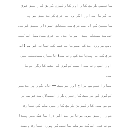
سائنسی طریق کار اور کارٹیزن طریق کار میں فرق
نہ کرنا ہے اور اگر وہ یہ فرق کرتے ہیں تو وہ
سامعین کو اس سے فرق سے متعلق خبردار نہیں کرتے۔
جس سے مسئلہ پیدا ہوتا ہے۔ یہ فرق سمجھنا اس لیے
بھی ضروری ہے کہ عموما سائنس کے خصائص کو ہم (اس
فرق کے نہ پہچانے کی وجہ سے) خامیاں سمجھتے ہیں
اور اسی وجہ سے ایسے لوگوں کا نقد کارگر ہوتا
ہے۔
ہمارا عمومی مزاج اور تربیت — خاص طور پر مذہبی
لوگوں کی تربیت کارٹیزن طرز استدلال سے قریب تر
ہوتی ہے۔ کارٹیزین طریق کار میں علم کی عمارت
فورا زمیں بوس ہوجاتی ہے اگر ذرا سا شک بھی پیدا
ہوجائے۔ اس کے برعکس سائنس کی پوری عمارت ویسے