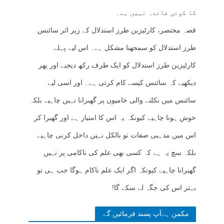
کا کوئی فائدہ نہیں ہے۔
قصہ مختصر، کارٹیزین طرز استدلال کے زیر اثر سائنس
طرز استدلال کو سمجھنا مشکل ہے۔ اس لیے پہلے
کارٹیزین طرز استدلال کو ایک طرف رکھ دیجیے اور پھر
دیکھیے کہ سائنس کیسے کام کرتی ہے۔ اور اسی لیے
سائنس میں نکلنے والی خامیوں پر گھبرانا نہیں چاہیے بلکہ
خوش ہونا چاہیے کیونکہ یہ اس کا امتیاز ہے اور گھبرا کر
اس میں مذہبی صفات تو بالکل نہیں داخل کرنی چاہیے
بلکہ سچ یہ ہے کہ کسی بھی علم کی ناکامی پر نہیں
گھبرانا چاہیے کیونکہ اگر ایک علم ناکام ہوگا جب ہی تو
بہتر اس کی جگہ لے سکے گا!
مکمن ہےآپ پسند فرمائیں گے