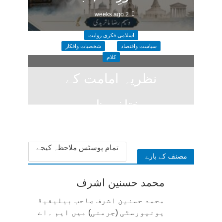
2 weeks ago
اسلامی فکری روایت
سیاست واقتصاد
شخصیات وافکار
کلام
نظریہ امامت کے
مختلف ظہور
2 weeks ago
تمام پوسٹس ملاحظہ کیجے
مصنف کے بارے
محمد حسنین اشرف
محمد حسنین اشرف صاحب بیلیفیڈ
یونیورسٹی (جرمنی) میں ایم ۔اے