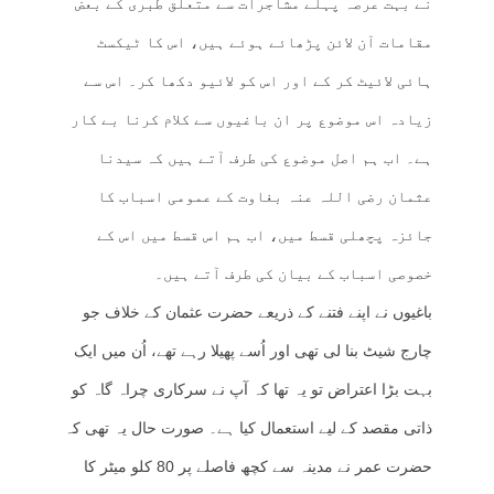
نے بہت عرصہ پہلے مشاجرات سے متعلق طبری کے بعض
مقامات آن لائن پڑھائے ہوئے ہیں، اس کا ٹیکسٹ
ہائی لائیٹ کر کے اور اس کو لائیو دکھا کر۔ اس سے
زیادہ اس موضوع پر ان باغیوں سے کلام کرنا بے کار
ہے۔ اب ہم اصل موضوع کی طرف آتے ہیں کہ سیدنا
عثمان رضی اللہ عنہ بغاوت کے عمومی اسباب کا
جائزہ پچھلی قسط میں، اب ہم اس قسط میں اس کے
خصوصی اسباب کے بیان کی طرف آتے ہیں۔
باغیوں نے اپنے فتنے کے ذریعے حضرت عثمان کے خلاف جو
چارج شیٹ بنا لی تھی اور اُسے پھیلا رہے تھے، اُن میں ایک
بہت بڑا اعتراض تو یہ تھا کہ آپ نے سرکاری چراہ گاہ کو
ذاتی مقصد کے لیے استعمال کیا ہے۔ صورت حال یہ تھی کہ
حضرت عمر نے مدینہ سے کچھ فاصلے پر 80 کلو میٹر کا