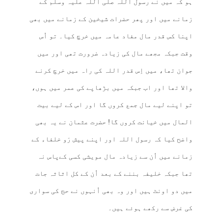
ہو کہ میں نے رسول اللہ صلی اللہ علیہ وسلم کے
زمانے میں اور پھر حضرات شیخین کے زمانے میں بھی
اپنا کس قدر مال مفاد عامہ میں خرچ کیا۔ تو اُس
وقت جبکہ مجھے مال کی زیادہ ضرورت تھی اور میں
جوان تھا، میں اِس قدر اللہ کی راہ میں خرچ کرنے
والا تھا اور اب جبکہ میں بڑھاپے کی عمر میں ہوں،
تو اپنے لیے مال جمع کروں گا اور اس کے لیے بیت
المال میں خیانت کروں گا! حضرت عثمان نے یہ بھی
واضح کیا کہ رسول اللہ اور اپنے پیش رَو خلفاء کے
زمانے میں اُن سے زیادہ مال مویشی کسی کےپاس نہ
تھا جبکہ خلیفہ بننے کے بعد اُن کے کل اثاثہ جات
میں دو اونٹ ہیں اور وہ بھی اُنہوں نے حج کی سواری
کی غرض سے رکھے ہوئے ہیں۔