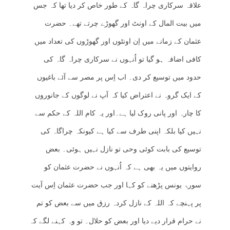
علاقہ سرکاری چراہ گاہ کے طور خاص کر دیا تھا کہ جس
میں بیت المال کے اونٹ اور گھوڑے چرتے تھے۔ حضرت
عثمان کے زمانے میں اِن اونٹوں اور گھوڑوں کی تعداد میں
کافی اضافہ ہو گیا تو اُنہوں نے سرکاری چراہ گاہ کی
حدود میں توسیع کر دی۔ اب اِس پر مصر سے آئے باغیوں
کے ایک گروہ نے اعتراض کیا کہ آپ نے لوگوں کے جانوروں
کا چارہ اور پانی روک لیا ہے۔اور یہ کام اللہ کے حکم سے
نہیں کیا بلکہ اپنی طرف سے کیا ہے کیونکہ چراگاہ کی
توسیع کی بابت کوئی وحی تو نازل نہیں ہوئی۔ بعض
روایتوں میں یہ بھی ہے کہ اُنہوں نے حضرت عثمان کو
سورۃ یونس پڑھنے کو کہا اور جب حضرت عثمان اِس آیت
پر پہنچے کہ اللہ کے نازل کردہ رزق میں سے بعض کو تم
نے حرام قرار دیے دیا اور بعض کو حلال۔ تو وہ کہنے لگے کہ