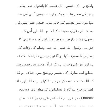
واضح رہے کہ خمس، مال غنیمت کا پانچواں حصہ یعنی
بیس فی صد ہوتا ہے جبکہ چار حصے یعنی اَسی فی صد
سپاہیوں میں تقسیم کیے جاتے ہیں۔ خمس یعنی بیس فی
صد کے بارے قرآن مجید نے کہا کہ وہ اللہ اور اُس کے
رسول، رشتہ داروں، یتیموں، مساکین اور مسافروں کا
حق ہے۔ رسول اللہ صلی اللہ علیہ وسلم کی وفات کے
بعد اِس کا مصرف کیا ہو گا تو اِس میں فقہاء کا اختلاف
ہے اور اِس کی وجہ یہ ہے کہ قرآن مجید میں خمس سے
متعلق آیت مبارکہ کی تفسیر وتوضیح میں اختلاف ہو گیا
کہ اللہ کے حصے سے کیا مراد ہے؟ کیا یہ بیت اللہ اور خانہ
کعبہ پر خرچ ہو گا؟ یا مسلمانوں کے مفاد عامہ (public
interest) میں خرچ ہو گا؟ اِسی طرح رسول اللہ صلی
اللہ علیہ وسلم کا حصہ اُن کی رحلت کے بعد کس پر