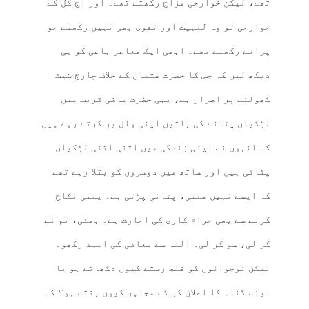
تھے، لیکن خوارجی مزاج رکھتے تھے۔ اور آج کل کے
خوارجی تو وہ للہیت اور تقوی بھی نہیں رکھتے جو
پرانے رکھتے تھے۔ ابھی ایک معاصر باغی کو ہی
دیکھ لیں کہ جس کا حضرت عثمان کے خلاف چارج شیٹ
کھولنے پر اصرار ہے، یہی حضرت ماضی قریب میں
لڑکیاں پٹانے کی باتیں اپنی وال پر کرتے رہے ہیں
کہ انہوں نے اپنی زندگی میں اتنی اتنی لڑکیاں
پٹائی ہیں اور ساتھ میں دوسروں کو بتلا رہے تھے
کہ ایسے نہیں ملتی، پٹانی پڑتی ہے۔ یعنی نکاح
کرنے سے بھی حرام کاری کی اجازت ہے۔ بھئی، تم نے
کر لی، سو کر لی۔ اللہ سے معافی کی امید رکھو۔
لیکن نوجوانوں کو غلط رستے کیوں دکھاتے ہو یا
اپنے گناہ کا اعلان کر کے مجاہر کیوں بنتے ہو؟ کہ