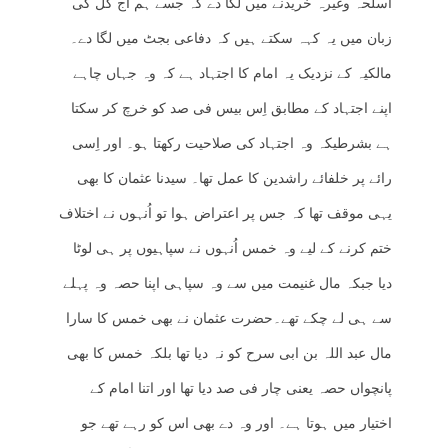
اسلحہ وغیرہ خریدنے میں لگا دے کہ جسے ہم آج کل کی
زبان میں یہ کہہ سکتے ہیں کہ دفاعی بجٹ میں لگا دے۔
مالکیہ کے نزدیک یہ امام کا اجتہاد ہے کہ وہ جہاں چاہے
اپنے اجتہاد کے مطابق اِس بیس فی صد کو خرچ کر سکتا
ہے بشرطیکہ وہ اجتہاد کی صلاحیت رکھتا ہو۔ اور اِسی
رائے پر خلفائے راشدین کا عمل تھا۔ سیدنا عثمان کا بھی
یہی موقف تھا کہ جس پر اعتراض ہوا تو اُنہوں نے اختلاف
ختم کرنے کے لیے وہ خمس اُنہوں نے سپاہیوں پر ہی لوٹا
دیا جبکہ مال غنیمت میں سے وہ سپاہی اپنا حصہ وہ پہلے
سے ہی لے چکے تھے۔حضرت عثمان نے بھی خمس کا سارا
مال عبد اللہ بن ابی سرح کو نہ دیا تھا بلکہ خمس کا بھی
پانچواں حصہ یعنی چار فی صد دیا تھا اور اتنا امام کے
اختیار میں ہوتا ہے۔ اور وہ دے بھی اس کو رہے تھے جو