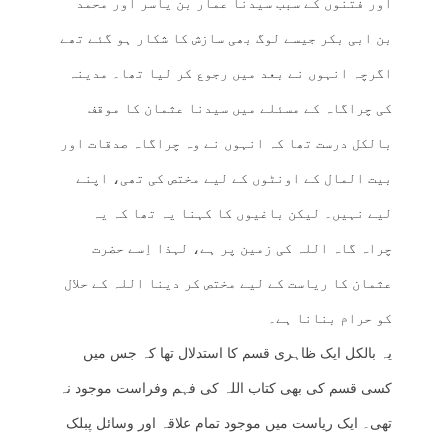
اور فتنوں کے سبب سیدنا عمار بن یاسر اور محمد
بن ابی بکر جیسے لوگ بھی سازش کا شکار ہو گئے تھے
اگرچہ انہوں نے بعد میں رجوع کر لیا تھا۔ مدینہ
کی چراگاہ کے مسئلے میں سیدنا عثمان کا موقف
بالکل درست تھا کہ انہوں نے وہ چراگاہ صدقات اور
بیت المال کے اونٹوں کے لیے مختص کی تھی، اپنے
لیے نہیں۔ لیکن باغیوں کا کہنا یہ تھا کہ یہ
چراہ گاہ اللہ کی زمین پر ہے، لہذا اِسے حضرت
عثمان کا ریاست کے لیے مختص کر دینا اللہ کے حلال
کو حرام بنانا ہے۔
یہ بالکل ایک ظاہری قسم کا استدلال تھا کہ جس میں
کسی قسم کی بھی کتاب اللہ کی فہم وفراست موجود نہ
تھی۔ ایک ریاست میں موجود تمام علاقہ اور وسائل پبلک