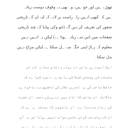
تھوڑے ہیں اور جو ہیں، وہ بھی بے وقوف دوست زیادہ
ہیں کہ کبھی انہیں راہ راست پر لانے کے لیے ان کے تاریخی
شعور کی تعریف کر دیں گے (جو وکی پیڈیا کے چند تاریخی
صفحات میں اس سے زیادہ ہوتا ہے) لیکن یہ انہیں نہیں
معلوم کہ پہاڑ اپنی جگہ سے ہل سکتا ہے لیکن مزاج نہیں
بدل سکتا۔
ایک ایسے ہی باغی نے ہمارے دفاع صحابہ کے اس
سلسلے کی پچھلی قسط کی بابت یہ دعوی کیا ہے کہ
حافظ صاحب کی یہ تحریر فلاں کی تحقیق سے ماخوذ ہے
حالانکہ ان صاحب کا نام میں نے پہلی دفعہ ان حضرت
کی زبان سے سنا ہے۔ ان باغیوں کا مسئلہ یہ ہے کہ
ان کے پاس جب کوئی علمی جواب نہیں ہوتا تو یہ آپ
کی تحقیق کو ڈی گریڈ کرنے کے لیے اس قسم کی نیچ