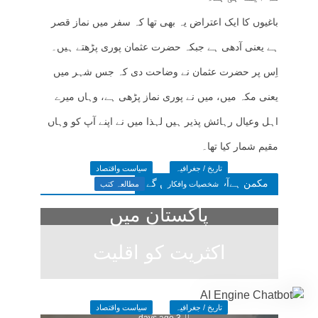
باغیوں کا ایک اعتراض یہ بھی تھا کہ سفر میں نماز قصر
ہے یعنی آدھی ہے جبکہ حضرت عثمان پوری پڑھتے ہیں۔
اِس پر حضرت عثمان نے وضاحت دی کہ جس شہر میں
یعنی مکہ میں، میں نے پوری نماز پڑھی ہے، وہاں میرے
اہل وعیال رہائش پذیر ہیں لہذا میں نے اپنے آپ کو وہاں
مقیم شمار کیا تھا۔
تاریخ / جغرافیہ
سیاست واقتصاد
مکمن ہےآپ پسند فرمائیں گے
شخصیات وافکار
مطالعہ کتب
پاکستان میں
اکثریت کو اقلیت
کا خوف
تاریخ / جغرافیہ
سیاست واقتصاد
3 days ago