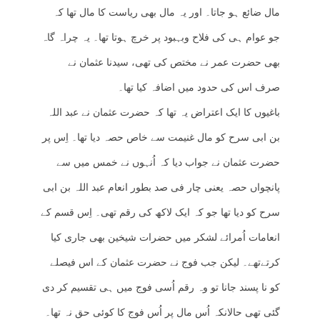
مال ضائع ہو جاتا۔ اور یہ مال بھی ریاست کا مال تھا کہ
جو عوام ہی کی فلاح وبہبود پر خرچ ہوتا تھا۔ یہ چراہ گاہ
بھی حضرت عمر نے مختص کی تھی، سیدنا عثمان نے
صرف اس کی حدود میں اضافہ کیا تھا۔
باغیوں کا ایک اعتراض یہ تھا کہ حضرت عثمان نے عبد اللہ
بن ابی سرح کو مال غنیمت سے خاص حصہ دیا تھا۔ اِس پر
حضرت عثمان نے جواب دیا کہ اُنہوں نے خمس میں سے
پانچواں حصہ یعنی چار فی صد بطور انعام عبد اللہ بن ابی
سرح کو دیا تھا جو کہ ایک لاکھ کی رقم تھی۔ اِس قسم کے
انعامات اُمرائے لشکر میں حضرات شیخین بھی جاری کیا
کرتےتھے۔ لیکن جب فوج نے حضرت عثمان کے اس فیصلے
کو نا پسند جانا تو وہ رقم اُسی فوج میں ہی تقسیم کر دی
گئی تھی حالانکہ اُس مال پر اُس فوج کا کوئی حق نہ تھا۔