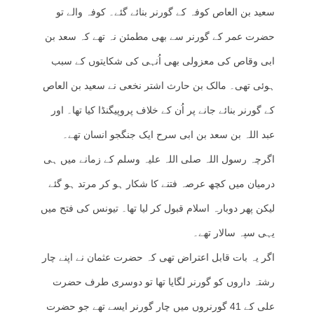
سعید بن العاص کوفہ کے گورنر بنائے گئے۔ کوفہ والے تو
حضرت عمر کے گورنر سے بھی مطمئن نہ تھے کہ سعد بن
ابی وقاص کی معزولی بھی اُنہی کی شکایتوں کے سبب
ہوئی تھی۔ مالک بن حارث اشتر نخعی نے سعید بن العاص
کے گورنر بنائے جانے پر اُن کے خلاف پروپیگنڈا کیا تھا۔ اور
عبد اللہ بن سعد بن ابی سرح ایک جنگجو انسان تھے۔
اگرچہ رسول اللہ صلی اللہ علیہ وسلم کے زمانے میں ہی
درمیان میں کچھ عرصہ فتنے کا شکار ہو کر مرتد ہو گئے
لیکن پھر دوبارہ اسلام قبول کر لیا تھا۔ تیونس کی فتح میں
یہی سپہ سالار تھے۔
اگر یہ بات قابل اعتراض تھی کہ حضرت عثمان نے اپنے چار
رشتہ داروں کو گورنر لگایا تھا تو دوسری طرف حضرت
علی کے 41 گورنروں میں چار گورنر ایسے تھے جو حضرت