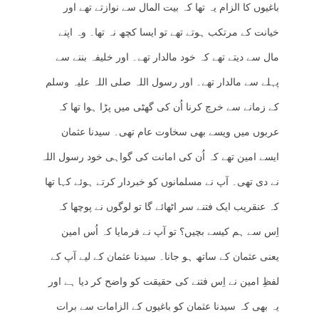
باغیوں کا الزام یہ تھا کہ بیت المال سے نوازتے تھے اور
خیانت کے مرتکب ہوتے تھے تو ایسا کچھ نہ تھا۔ وہ اپنے
مال سے دیتے تھے کہ خود مالدار تھے۔ اور خلیفہ بننے سے
پہلے سے مالدار تھے۔ اور رسول اللہ صلی اللہ علیہ وسلم
کے زمانے سے خرچ کرنا اُن کی گھٹی میں پڑا ہوا تھا کہ
عربوں میں ویسے بھی سخاوت عام تھی۔ سیدنا عثمان
ایسے امین تھے کہ اُن کی امانت کی گواہی خود رسول اللہ
نے دی تھی۔ آپ نے مسلمانوں کو خبردار کرتے ہوئے کہا تھا
کہ عنقریب ایک فتنے سر اٹھائے گا تو لوگوں نے پوچھا کہ
اِس سے ہم کیسے بچیں؟ تو آپ نے فرمایا کہ اُس امین
یعنی عثمان کے ساتھ ہو جانا۔ سیدنا عثمان کے لیے آپ کے
لفظِ امین نے اِس فتنے کی حقیقت کو واضح کر دیا ہے اور
یہ بھی کہ سیدنا عثمان کو باغیوں کے الزامات سے برات