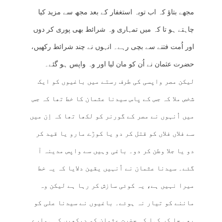
مجھے بتاؤ کہ اب توبہ استغفار کے بعد مجھ سے مزید کیا
چاہتے ہو تا کہ میں تمہاری وہ شرائط بھی پوری کر دوں
اور اُمت فتنے سے بچی رہے۔ انہوں نے چند شرائط رکھیں،
حضرت عثمان نے اُن کو مان لیا اور وہ واپس ہو گئے۔
لیکن مصر واپسی کی طرف رستے میں باغیوں کو ایک
شخص ملا کہ جس کے پاس سیدنا عثمان کا خط تھا کہ جس
میں اُنہوں نے مصر کے گورنر کو لکھا تھا کہ اِن میں
سے فلاں فلاں کو قتل کر دو یا کوڑے مارو یا قید کر
دو یا جلا وطن کر دو۔ باغی وہیں سے واپس مدینہ آ
گئے۔ سیدنا عثمان نے اُنہیں یقین دلایا کہ یہ خط
میرا نہیں ہے، یہ کوئی سازش کر رہا ہے لیکن وہ
ماننے کو تیار نہ ہوئے۔ باغیوں نے سیدنا علی کو
بھی جا کر کہا کہ حضرت عثمان کو دیکھیں کہ ہمارے