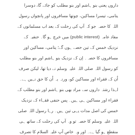
داروں یعنی بنو ہاشم اور بنو مطلب کو جائے گا، دوسرا
یتامی، تیسرا مساکین، چوتھا مسافروں اور پانچواں رسول
اللہ کا حصہ جو کہ آپ کی رحلت کے بعد اب مسلمانوں کے
مفاد عامہ (public interest) میں خرچ ہو گا۔ حنفیہ کے
نزدیک خمس کے تین حصے ہوں گے؛ یتامی، مساکین اور
مسافروں کا حصہ۔ اِن کے نزدیک بنو ہاشم اور بنو مطلب
کو رسول اللہ صلی اللہ علیہ وسلم نے دیا تھا، لیکن صرف
اُن کے فقراء اور مساکین کو، ورنہ یہ اُن کا حق نہیں ہے۔
لہذا رشتہ داروں سے مراد بھی بنو ہاشم اور بنو مطلب کے
فقراء اور مساکین ہی ہیں۔ پس حنفی فقہاء کے نزدیک
خمس کی اصل مدات یہی تین ہیں۔ رہا رسول اللہ صلی
اللہ علیہ وسلم کا حصہ تو وہ آپ کی رحلت کے ساتھ ہی
منقطع ہو گیا ہے۔ اور وہ خاص آپ علیہ السلام کا تصرف