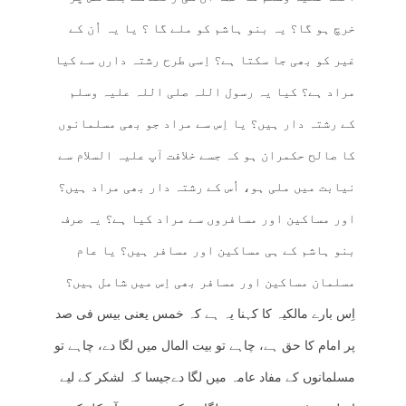
خرچ ہو گا؟ یہ بنو ہاشم کو ملے گا ؟ یا یہ اُن کے
غیر کو بھی جا سکتا ہے؟ اِسی طرح رشتہ دارں سے کیا
مراد ہے؟ کیا یہ رسول اللہ صلی اللہ علیہ وسلم
کے رشتہ دار ہیں؟ یا اِس سے مراد جو بھی مسلمانوں
کا صالح حکمران ہو کہ جسے خلافت آپ علیہ السلام سے
نیابت میں ملی ہو، اُس کے رشتہ دار بھی مراد ہیں؟
اور مساکین اور مسافروں سے مراد کیا ہے؟ یہ صرف
بنو ہاشم کے ہی مساکین اور مسافر ہیں؟ یا عام
مسلمان مساکین اور مسافر بھی اِس میں شامل ہیں؟
اِس بارے مالکیہ کا کہنا یہ ہے کہ خمس یعنی بیس فی صد
پر امام کا حق ہے، چاہے تو بیت المال میں لگا دے، چاہے تو
مسلمانوں کے مفاد عامہ میں لگا دےجیسا کہ لشکر کے لیے