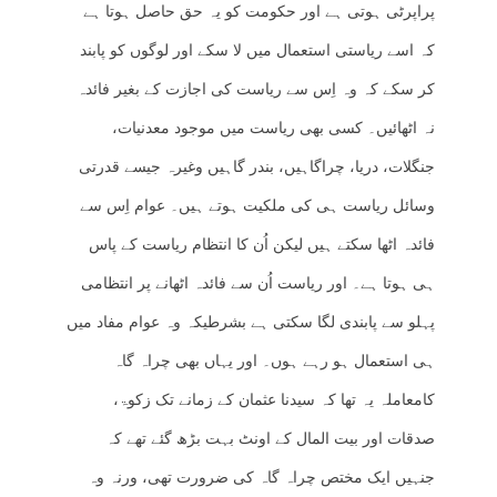
پراپرٹی ہوتی ہے اور حکومت کو یہ حق حاصل ہوتا ہے
کہ اسے ریاستی استعمال میں لا سکے اور لوگوں کو پابند
کر سکے کہ وہ اِس سے ریاست کی اجازت کے بغیر فائدہ
نہ اٹھائیں۔ کسی بھی ریاست میں موجود معدنیات،
جنگلات، دریا، چراگاہیں، بندر گاہیں وغیرہ جیسے قدرتی
وسائل ریاست ہی کی ملکیت ہوتے ہیں۔ عوام اِس سے
فائدہ اٹھا سکتے ہیں لیکن اُن کا انتظام ریاست کے پاس
ہی ہوتا ہے۔ اور ریاست اُن سے فائدہ اٹھانے پر انتظامی
پہلو سے پابندی لگا سکتی ہے بشرطیکہ وہ عوام مفاد میں
ہی استعمال ہو رہے ہوں۔ اور یہاں بھی چراہ گاہ
کامعاملہ یہ تھا کہ سیدنا عثمان کے زمانے تک زکوۃ،
صدقات اور بیت المال کے اونٹ بہت بڑھ گئے تھے کہ
جنہیں ایک مختص چراہ گاہ کی ضرورت تھی، ورنہ وہ