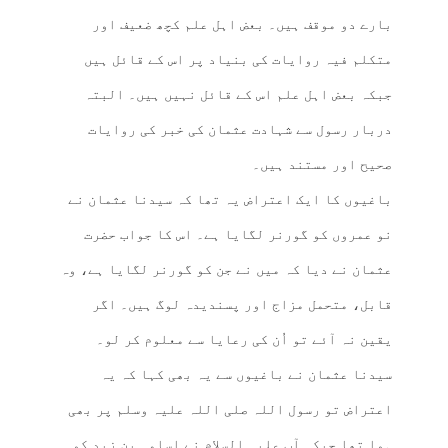
بارے دو موقف ہیں۔ بعض اہل علم کچھ ضعیف اور
متکلم فیہ روایات کی بنیاد پر اس کے قائل ہیں
جبکہ بعض اہل علم اس کے قائل نہیں ہیں۔ البتہ
دربار رسول سے شہادت عثمان کی خبر کی روایات
صحیح اور مستند ہیں۔
باغیوں کا ایک اعتراض یہ تھا کہ سیدنا عثمان نے
نو عمروں کو گورنر لگایا ہے۔ اس کا جواب حضرت
عثمان نے دیا کہ میں نے جن کو گورنر لگایا ہے، وہ
قابل، متحمل مزاج اور پسندیدہ لوگ ہیں۔ اگر
یقین نہ آئے تو اُن کی رعایا سے معلوم کر لو۔
سیدنا عثمان نے باغیوں سے یہ بھی کہا کہ یہ
اعتراض تو رسول اللہ صلی اللہ علیہ وسلم پر بھی
ہوا تھا جبکہ آپ علیہ السلام نے اسامہ بن زید کو