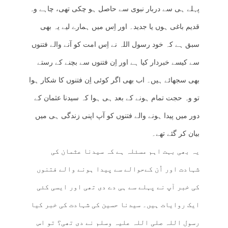
پہلے ہی سے دربار نبوی سے حاصل ہو چکی تھی، چاہے وہ
قدیم باغی ہوں یا جدید۔ اور اِس میں ہمارے لیے یہ بھی
سبق ہے کہ خود رسول اللہ نے اِس امت کو آنے والے فتنوں
سے کیسے خبردار کیا ہے اور اِن فتنوں سے بچنے کے رستے
بھی سجھائے ہیں۔ اب بھی اگر کوئی اِن فتنوں کا شکار ہوا
تو وہ حجت تمام ہونے کے بعد ہی ہوا کہ سیدنا عثمان کے
دور میں پیدا ہونے والے فتنوں کو آپ اپنی زندگی ہی میں
بیان کر گئے تھے۔
یہ بھی بہت اہم مسئلہ ہے کہ سیدنا عثمان کی
شہادت اور اُن کےحوالے سے پیدا ہونے والے فتنوں
کی خبر آپ نے پہلے سے ہی دے دی تھی اور ایسی کئی
ایک روایات ہیں۔ سیدنا حسین کی شہادت کی خبر کیا
رسول اللہ صلی اللہ علیہ وسلم نے دی تھی؟ تو اس