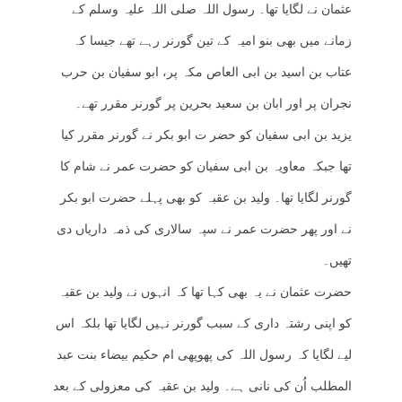
عثمان نے لگایا تھا۔ رسول اللہ صلی اللہ علیہ وسلم کے
زمانے میں بھی بنو امیہ کے تین گورنر رہے تھے جیسا کہ
عتاب بن اسید بن ابی العاص مکہ پر، ابو سفیان بن حرب
نجران پر اور ابان بن سعید بحرین پر گورنر مقرر تھے۔
یزید بن ابی سفیان کو حضر ت ابو بکر نے گورنر مقرر کیا
تھا جبکہ معاویہ بن ابی سفیان کو حضرت عمر نے شام کا
گورنر لگایا تھا۔ ولید بن عقبہ کو بھی پہلے حضرت ابو بکر
نے اور پھر حضرت عمر نے سپہ سالاری کی ذمہ داریاں دی
تھیں۔
حضرت عثمان نے یہ بھی کہا تھا کہ انہوں نے ولید بن عقبہ
کو اپنی رشتہ داری کے سبب گورنر نہیں لگایا تھا بلکہ اس
لیے لگایا کہ رسول اللہ کی پھوپھی ام حکیم بیضاء بنت عبد
المطلب اُن کی نانی ہے۔ ولید بن عقبہ کی معزولی کے بعد