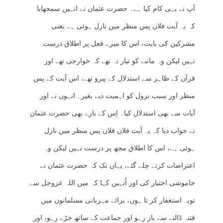
آپ نے یہی کام کیا ہے۔ حضرت عثمان نے انہیں سمجھایا
کہ یہ آیت فلاں پس منظر میں نازل ہوئی ہے یعنی
مشرکین کی بابت، اس کا میرے فعل پر اطلاق درست
نہیں لیکن وہ ماننے کو تیار نہ تھے کہ خوارجی تھے اور
قرآن کے ظاہر سے استدلال کے پیرو تھے، اس آیت کے پس
منظر اور سبب نزول کو اہمیت دیے بغیر۔ انہوں نے اور
آیات سے بھی استدلال کیا۔ اِس کے بارے بھی حضرت عثمان
نے جواب دیا کہ یہ آیت فلاں فلاں پس منظر میں نازل
ہوئی ہے، اس کا اطلاق مجھ پر درست نہیں لیکن وہ
اعتراضات کرتے چلے گئے، یہاں تک کہ حضرت عثمان نے
خاموشی اختیار کی اور اُنہیں کہا کہ میں اللہ عزوجل سے
توبہ استغفار کر تا ہوں، برائے مہربانی مسلمانوں میں
فتنہ ڈالنے سے باز رہو اور جماعت کے ساتھ جڑے رہو، اور