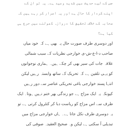
جس کے لیے حدیث میں شدید وعید ہے۔ یہ تو ان کے
اپنے کردار کا حال ہے اور یہ اصرار کر رہے ہیں کہ
صحابہ کے خلاف تحقیق کا دروازہ کھولنے میں حرج ہی
کیا ہے؟
اور دوسری طرف صورت حال یہ بھی ہے کہ خود میاں
صاحب د-ا-ع-ش-ی خوارجی نظریات کے سبب شمالی
علاقہ جات کی سیر بھی کر چکے ہیں۔ ہماری نوجوانوں
کو یہی تلقین ہے کہ تحریک کے ساتھ وابستہ رہیں لیکن
انتہا پسند خوارجی باغی تحریکی عناصر سے دور رہیں
کیونکہ یہ ایک مزاج ہے جو زندگی بھر ختم نہیں ہوتا۔ ایک
طرف سے اس مزاج کو ریاست دبا کر کنٹرول کرتی ہے تو
یہ دوسری طرف نکل جاتا ہے۔ ہاں خوارجی مزاج میں
تبدیلی آ سکتی ہے لیکن وہ صحیح العقیدہ صوفی کی