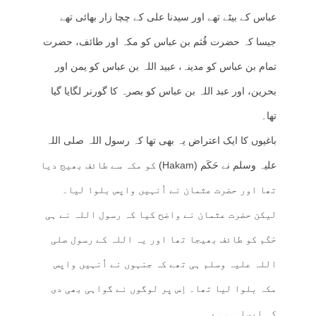
عباس کے بیٹے تھے اور سیدنا علی کے چچا زار بھائی تھے
جیسا کہ حضرت قُثم بن عباس کو مکہ اور طائف، حضرت
تمام بن عباس کو مدینہ، عبید اللہ بن عباس کو یمن اور
بحرین، اور عبد اللہ بن عباس کو بصرہ کا گورنر لگایا گیا
تھا۔
باغیوں کا ایک اعتراض یہ بھی تھا کہ رسول اللہ صلی اللہ
علیہ وسلم نے حَکَم (Hakam) کو مکہ سے طائف بھیج دیا
تھا اور حضرت عثمان نے اُنہیں واپس بلوا لیا۔
لیکن حضرت عثمان نے واضح کیا کہ رسول اللہ نے ہی
حَکَم کو طائف بھیجا تھا اور یہ اللہ کے رسول صلی
اللہ علیہ وسلم ہی تھے کہ جنہوں نے اُنہیں واپس
مکہ بلوا لیا تھا۔ اِس پر لوگوں نے گواہی بھی دی
کہ ایسا ہی ہے۔