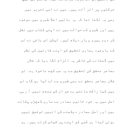
حرکتوں پر اتر آتے ہیں۔ میں نے اسی تحریر میں
بھی یہ لکھا تھا کہ یہ باتیں اصلا طبری میں موجود
ہیں اور طبری کے حوالے میں نے اپنی کتاب میں نقل
کر دیے ہیں، وہاں دیکھ لیں۔ لیکن اس باغی نے اس
کے باوجود ہماری تحقیق کو اپنے قارئین کی نظر
میں گھٹانے کی خاطر یہ الزام لگا دیا کہ فلاں
معاصر محقق کی تحقیق سے یہ سب کچھ ماخوذ ہے۔ تو
فلاں معاصر محقق نے بھی طبری سے لے لیا ہو گا، اس
میں کیا راکٹ سائنس ہے جو ان کو سمجھ نہیں آ رہی۔
اصل میں یہ خود ثانوی مصادر سے ساری کھچڑی پکاتے
ہیں اور اصل مصادر دیکھنے کی انہیں توفیق نہیں
ہوتی لہذا ہر کسی کو اپنے پر قیاس کرتے ہیں۔ ہم