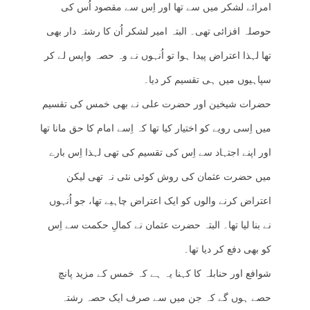
امرائے لشکر میں سے تھا اور اِس سے مقصود اُس کی
حوصلہ افزائی تھی۔ البتہ امیر لشکر اُن کا رشتہ دار بھی
تھا لہذا اعتراض پیدا ہوا تو اُنہوں نے وہ حصہ واپس لے کر
سپاہیوں میں ہی تقسیم کر دیا۔
حضرات شیخین اور حضرت علی نے بھی خمس کی تقسیم
میں اِسی رویے کو اختیار کیا تھا کہ اِسے امام کا حق مانا تھا
اور اپنے اجتہاد سے اِس کی تقسیم کی تھی لہذا اِس بارے
میں حضرت عثمان کی روش کوئی نئی نہ تھی لیکن
اعتراض کرنے والوں کو ایک اعتراض چاہیے تھا، جو اُنہوں
نے بنا لیا تھا۔ البتہ حضرت عثمان نے کمالِ حکمت سے اِس
کو بھی دفع کر دیا تھا۔
شوافع اور حنابلہ کا کہنا یہ ہے کہ خمس کے مزید پانچ
حصے ہوں گے کہ جن میں سے صرف ایک حصہ رشتہ