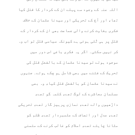
اللہ عنہ کے وجود سے پہلے ان کے کردار کا قتل کیا
تھا، اور آج کے تحریکی اور سیدنا عثمان کے خلاف
فکری بغاوت کرنے والی جماعت بھی ان کے کردار کے
قتل پر ہی تُلی ہوئی ہے کیونکہ سیاسی قتل تو اب وہ
کر نہیں سکتی۔ اگر یہ فکری باغی اس دور میں
موجود ہوتے تو سیدنا عثمان کے بالفعل قتل کی
تحریک کے فتنے میں بھی شامل ہو چکے ہوتے۔ جنہوں
نے سیدنا عثمان کو بالفعل قتل کیا، وہ بھی
مسلمان معاشرے کے لوگ تھے، کلمہ گو تھے،
داڑھیوں والے تھے، نمازی پرہیز گار تھے، تحریکی
تھے، عدل اور انصاف کے علمبردار تھے، ظلم کو
مٹانا چاہتے تھے، اسلام کو غالب کرنے کے متمنی