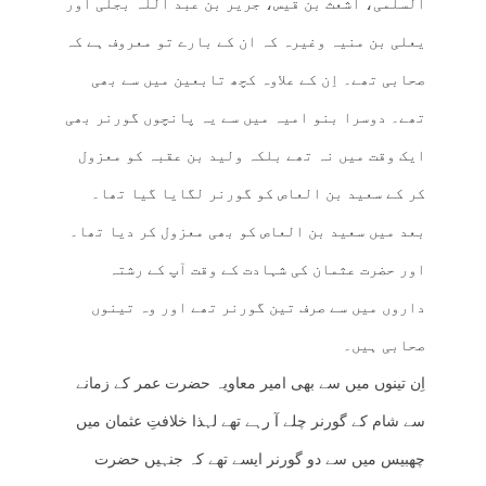
السلمی، اشعث بن قیس، جریر بن عبد اللہ بجلی اور
یعلی بن منیہ وغیرہ کہ ان کے بارے تو معروف ہے کہ
صحابی تھے۔ اِن کے علاوہ کچھ تابعین میں سے بھی
تھے۔ دوسرا بنو امیہ میں سے یہ پانچوں گورنر بھی
ایک وقت میں نہ تھے بلکہ ولید بن عقبہ کو معزول
کر کے سعید بن العاص کو گورنر لگایا گیا تھا۔
بعد میں سعید بن العاص کو بھی معزول کر دیا تھا۔
اور حضرت عثمان کی شہادت کے وقت آپ کے رشتہ
داروں میں سے صرف تین گورنر تھے اور وہ تینوں
صحابی ہیں۔
اِن تینوں میں سے بھی امیر معاویہ حضرت عمر کے زمانے
سے شام کے گورنر چلے آ رہے تھے لہذا خلافتِ عثمان میں
چھبیس میں سے دو گورنر ایسے تھے کہ جنہیں حضرت