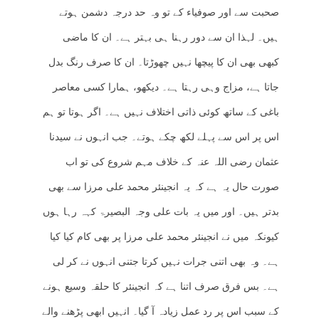
صحبت سے اور صوفیاء کے تو وہ حد درجہ دشمن ہوتے
ہیں۔ لہذا ان سے دور رہنا ہی بہتر ہے۔ ان کا ماضی
کبھی بھی ان کا پیچھا نہیں چھوڑتا۔ ان کا صرف رنگ بدل
جاتا ہے، مزاج وہی رہتا ہے۔ دیکھو، ہمارا کسی معاصر
باغی کے ساتھ کوئی ذاتی اختلاف نہیں ہے۔ اگر ہوتا تو ہم
اس پر اس سے پہلے لکھ چکے ہوتے۔ جب انہوں نے سیدنا
عثمان رضی اللہ عنہ کے خلاف مہم شروع کی تو اب
صورت حال یہ ہے کہ یہ انجینئر محمد علی مرزا سے بھی
بدتر ہیں۔ اور میں یہ بات علی وجہ البصیرۃ کہہ رہا ہوں
کیونکہ میں نے انجینئر محمد علی مرزا پر بھی کام کیا کیا
ہے۔ وہ بھی اتنی جرات نہیں کرتا جتنی انہوں نے کر لی
ہے۔ بس فرق صرف اتنا ہے کہ انجینئر کا حلقہ وسیع ہونے
کے سبب اس پر رد عمل زیادہ آ گیا۔ انہیں ابھی پڑھنے والے