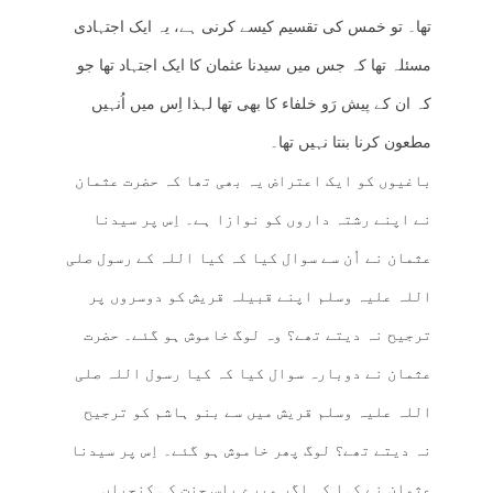
تھا۔ تو خمس کی تقسیم کیسے کرنی ہے، یہ ایک اجتہادی
مسئلہ تھا کہ جس میں سیدنا عثمان کا ایک اجتہاد تھا جو
کہ ان کے پیش رَو خلفاء کا بھی تھا لہذا اِس میں اُنہیں
مطعون کرنا بنتا نہیں تھا۔
باغیوں کو ایک اعتراض یہ بھی تھا کہ حضرت عثمان
نے اپنے رشتہ داروں کو نوازا ہے۔ اِس پر سیدنا
عثمان نے اُن سے سوال کیا کہ کیا اللہ کے رسول صلی
اللہ علیہ وسلم اپنے قبیلہ قریش کو دوسروں پر
ترجیح نہ دیتے تھے؟ وہ لوگ خاموش ہو گئے۔ حضرت
عثمان نے دوبارہ سوال کیا کہ کیا رسول اللہ صلی
اللہ علیہ وسلم قریش میں سے بنو ہاشم کو ترجیح
نہ دیتے تھے؟ لوگ پھر خاموش ہو گئے۔ اِس پر سیدنا
عثمان نے کہا کہ اگر میرے پاس جنت کی کنجیاں