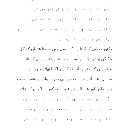
امیر لشکر بنایا تھا کہ اُن کی عمر چھوٹی ہے۔
لیکن اعتراض کرنا آسان ہے، اسے جسٹیفائی کرنا
مشکل ہے۔ لہذا جیسے وہ وہاں جسٹیفائی نہ ہو سکا،
یہاں بھی جسٹیفائیڈ نہیں ہے۔
دکتور صلابی کا کہنا ہے کہ اصل میں سیدنا عثمان کے کل
26 گورنر تھے کہ جن میں سے پانچ رشتہ داروں کے نام
ملتے ہیں کہ جنہیں آپ نے گورنر لگایا تھا؛ معاویہ بن
سفیان، عبد اللہ بن سعد بن ابی سرح، ولید بن عقبہ، سعید
بن العاص اور عبد اللہ بن عامر۔ مذکورہ بالا پانچ کے علاوہ
21 گورنر ایسے تھے جو آپ کے رشتہ دار نہیں تھے
جیسا کہ ابو موسی اشعری، قعقاع بن عمرو، حبیب
مسلمہ، عبد الرحمن بن خالد بن ولید، ابو الاعور