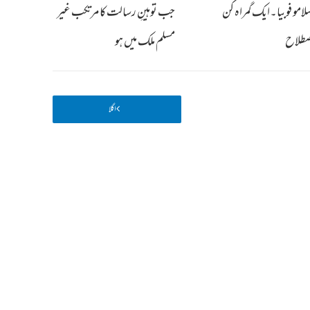
لامو فوبیا۔ایک گمراہ کن
جب توہینِ رسالت کا مرتکب غیر
صطلاح
مسلم ملک میں ہو
اگلا