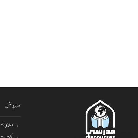
تازہ پوسٹس
اسلامی جمہو
پاکستان م