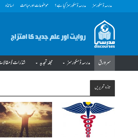
مدرسہ ڈسکورسز
مدرسہ ڈسکورسز کیا ہے؟
موضوعات اور مباحث
اساتذہ
سرورق
مدرسہ ڈسکورسز
مجلہ تجدید
شذرات/ مقالا
تازہ تحریریں