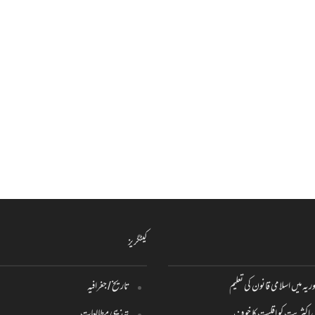
کیٹگریز
ریہ میں اسلامی قانون کی تعلیم
تاریخ / جغرافیہ
یں اکثریت کو اقلیت کا خوف
تہذیبی مطالعات