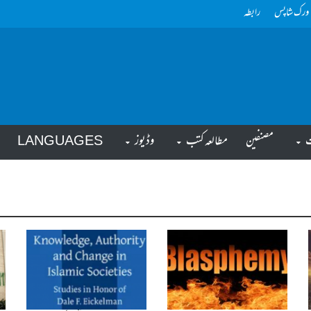
ورک شاپس
رابطہ
ت
مصنفین
مطالعہ کتب
وڈیوز
LANGUAGES