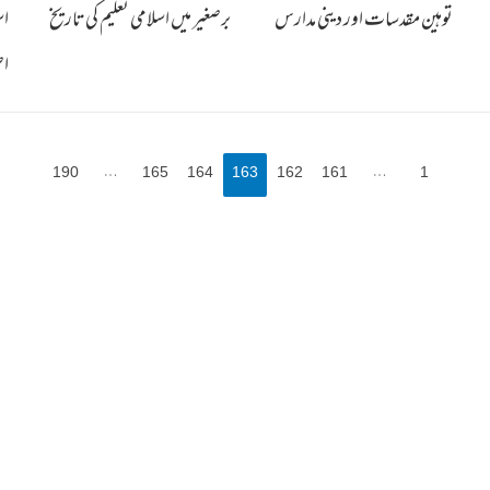
توہین مقدسات اور دینی مدارس
برصغیر میں اسلامی تعلیم کی تاریخ
اس
ا
190
…
165
164
163
162
161
…
1