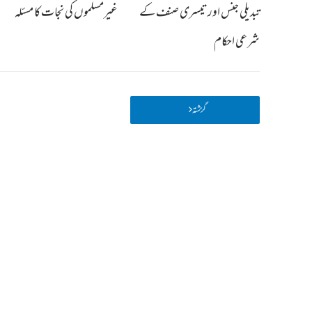
تبدیلی جنس اور تیسری صنف کے
غیرمسلموں کی نجات کا مسئلہ
شرعی احکام
گزشتہ