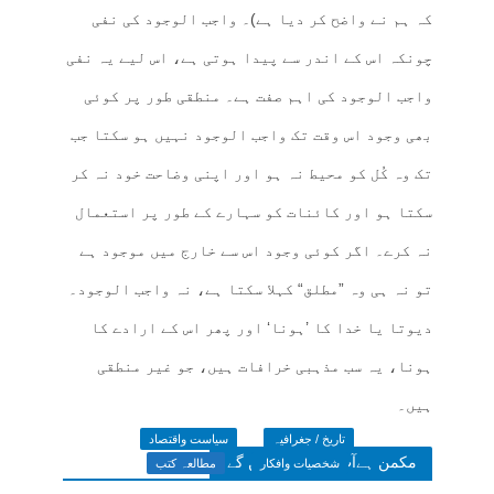
کہ ہم نے واضح کر دیا ہے)۔ واجب الوجود کی نفی
چونکہ اس کے اندر سے پیدا ہوتی ہے، اس لیے یہ نفی
واجب الوجود کی اہم صفت ہے۔ منطقی طور پر کوئی
بھی وجود اس وقت تک واجب الوجود نہیں ہو سکتا جب
تک وہ کُل کو محیط نہ ہو اور اپنی وضاحت خود نہ کر
سکتا ہو اور کائنات کو سہارے کے طور پر استعمال
نہ کرے۔ اگر کوئی وجود اس سے خارج میں موجود ہے
تو نہ ہی وہ ”مطلق“ کہلا سکتا ہے، نہ واجب الوجود۔
دیوتا یا خدا کا ’ہونا‘ اور پھر اس کے ارادے کا
ہونا، یہ سب مذہبی خرافات ہیں، جو غیر منطقی
ہیں۔
تاریخ / جغرافیہ
سیاست واقتصاد
مکمن ہےآپ پسند فرمائیں گے
شخصیات وافکار
مطالعہ کتب