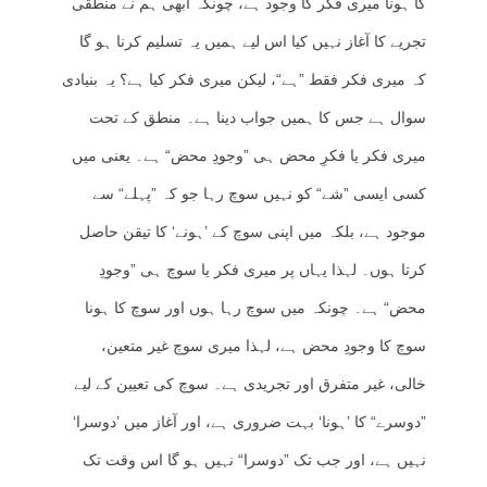
کا ہونا میری فکر کا وجود ہے، چونکہ ابھی ہم نے منطقی
تجریے کا آغاز نہیں کیا اس لیے ہمیں یہ تسلیم کرنا ہو گا
کہ میری فکر فقط ”ہے“، لیکن میری فکر کیا ہے؟ یہ بنیادی
سوال ہے جس کا ہمیں جواب دینا ہے۔ منطق کے تحت
میری فکر یا فکرِ محض ہی ”وجودِ محض“ ہے۔ یعنی میں
کسی ایسی ”شے“ کو نہیں سوچ رہا جو کہ ”پہلے“ سے
موجود ہے، بلکہ میں اپنی سوچ کے ’ہونے‘ کا تیقن حاصل
کرتا ہوں۔ لہذا یہاں پر میری فکر یا سوچ ہی ”وجودِ
محض“ ہے۔ چونکہ میں سوچ رہا ہوں اور سوچ کا ہونا
سوچ کا وجودِ محض ہے، لہذا میری سوچ غیر متعین،
خالی، غیر متفرق اور تجریدی ہے۔ سوچ کی تعیین کے لیے
”دوسرے“ کا ’ہونا‘ بہت ضروری ہے، اور آغاز میں ’دوسرا‘
نہیں ہے، اور جب تک ”دوسرا“ نہیں ہو گا اس وقت تک