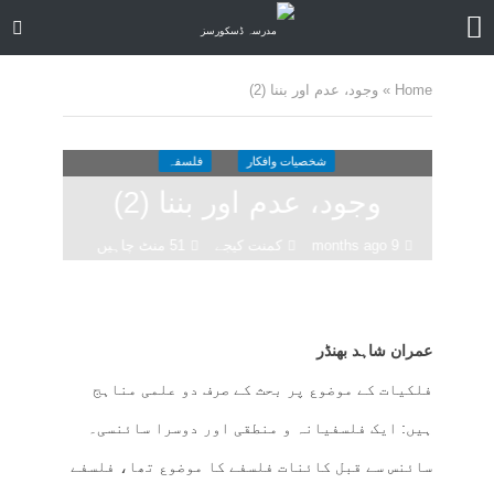
Home
»
وجود، عدم اور بننا (2)
شخصیات وافکار
فلسفہ
وجود، عدم اور بننا (2)
9 months ago
کمنت کیجے
51 منٹ چاہیں
عمران شاہد بھنڈر
فلکیات کے موضوع پر بحث کے صرف دو علمی مناہج
ہیں: ایک فلسفیانہ و منطقی اور دوسرا سائنسی۔
سائنس سے قبل کائنات فلسفے کا موضوع تھا، فلسفے