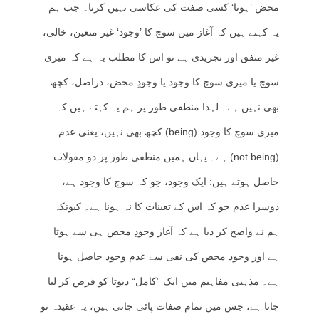
محض ’ہونا‘ کسی صفت کی عکاسی نہیں کرتا۔ جب ہم
یہ کہتے ہیں کہ آغاز میں سوچ کا ’وجود‘ غیر متعین، خالی،
غیر متفق اور تجریدی ہے تو اس کا مطلب یہ ہے کہ میری
سوچ یا میری سوچ کا وجود یا وجودِ محض، دراصل، کچھ
بھی نہیں ہے۔ لہذا منطقی طور پر ہم یہ کہتے ہیں کہ
میری سوچ کا وجود (being) کچھ بھی نہیں، یعنی عدم
(not being) ہے۔ یہاں ہمیں منطقی طور پر دو مقولات
حاصل ہوتے ہیں: ایک وجود، جو کہ سوچ کا وجود ہے،
دوسرا عدم جو کہ اس کے تعینات کا نہ ہونا ہے۔ کیونکہ
ہم نے واضح کر دیا ہے کہ آغاز وجودِ محض ہی سے ہوتا
ہے اور وجود محض کی نفی سے عدم وجود حاصل ہوتا
ہے۔ مذہبی مفاہیم میں ایک ”کامل“ دیوتا کو فرض کر لیا
جاتا ہے، جس میں تمام صفات پائی جاتی ہیں، یہ عقیدہ تو