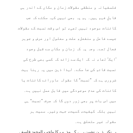
فلسفیانہ و منطقی مقولات زمان و مکاں کے اندر ہی
قابلِ فہم ہیں۔ ہم یہ بھی نہیں کہہ سکتے کہ جب
کائنات موجود نہیں تھی، تو اس وقت نسبت کے مقولات
جیسے فاعل و منفعل، علت و معلول اور عرض و جوہر
فعال تھے۔ وجہ یہ کہ زمان و مکاں سے قبل وجود
’ایک‘ تھا، نہ کہ ایک سے زائد کہ کسی بھی طرح کی
نسبت قائم کی جا سکے۔ لہذا ذہن میں یہ رہنا بہت
ضروری ہے کہ ”نسبت“ کا مقولہ ماورائے کائنات یا
کائنات کی عدم موجودگی میں قابل عمل نہیں ہے۔
میں اس بات پر بھی زور دوں گا کہ صرف ”نسبت“ ہی
نہیں بلکہ کیفیت، کمیت، جہت وغیرہ سمیت ہر
مقولہ غیر متعلق ہے۔
یہ نکتہ ذہن نشین رہے کہ مذہب کا واجب الوجود فلسفے