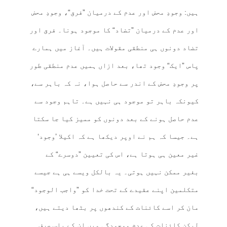
ہیں: وجودِ محض اور عدم کے درمیان ”فرق“، وجودِ محض
اور عدم کے درمیان ”تضاد“ کا موجود ہونا۔ فرق اور
تضاد دونوں ہی منطقی مقولات ہیں۔ آغاز میں ہمارے
پاس ”ایک“ وجود تھا، بعد ازاں ہمیں عدم منطقی طور
پر وجودِ محض کے اندر سے حاصل ہوا، نہ کہ باہر سے،
کیونکہ باہر تو موجود ہی نہیں ہے۔ تاہم وجود سے
عدم حاصل ہونے کے بعد دونوں کو ممیز کیا جا سکتا
ہے۔ جیسا کہ ہم نے اوپر دیکھا ہے کہ اکیلا ’وجود‘
غیر معین ہی ہوتا ہے، اس کی تعیین ”دوسرے“ کے
بغیر ممکن نہیں ہوتی۔ یہ بالکل ویسے ہی ہے جیسے
متکلمین اپنے عقیدے کے تحت خدا کو ”واجب الوجود“
مان کر اسے کائنات کے کندھوں پر بٹھا دیتے ہیں،
لیکن کائنات کی عدم موجودگی میں ان کے پاس صرف