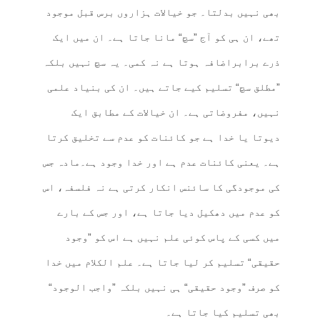
بھی نہیں بدلتا۔ جو خیالات ہزاروں برس قبل موجود
تھے، ان ہی کو آج ”سچ“ مانا جاتا ہے۔ ان میں ایک
ذرے برابراضافہ ہوتا ہے نہ کمی۔ یہ سچ نہیں بلکہ
”مطلق سچ“ تسلیم کیے جاتے ہیں۔ ان کی بنیاد علمی
نہیں، مفروضاتی ہے۔ ان خیالات کے مطابق ایک
دیوتا یا خدا ہے جو کائنات کو عدم سے تخلیق کرتا
ہے۔ یعنی کائنات عدم ہے اور خدا وجود ہے۔مادہ جس
کی موجودگی کا سائنس انکار کرتی ہے نہ فلسفہ، اس
کو عدم میں دھکیل دیا جاتا ہے، اور جس کے بارے
میں کسی کے پاس کوئی علم نہیں ہے اس کو ”وجود
حقیقی“ تسلیم کر لیا جاتا ہے۔ علم الکلام میں خدا
کو صرف ”وجود حقیقی“ ہی نہیں بلکہ ”واجب الوجود“
بھی تسلیم کیا جاتا ہے۔