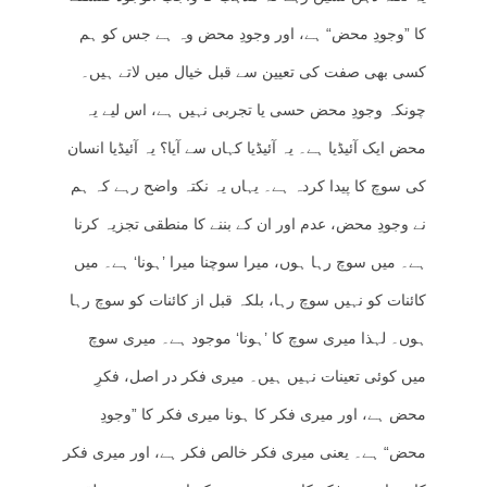
کا ”وجودِ محض“ ہے، اور وجودِ محض وہ ہے جس کو ہم
کسی بھی صفت کی تعیین سے قبل خیال میں لاتے ہیں۔
چونکہ وجودِ محض حسی یا تجربی نہیں ہے، اس لیے یہ
محض ایک آئیڈیا ہے۔ یہ آئیڈیا کہاں سے آیا؟ یہ آئیڈیا انسان
کی سوچ کا پیدا کردہ ہے۔ یہاں یہ نکتہ واضح رہے کہ ہم
نے وجودِ محض، عدم اور ان کے بننے کا منطقی تجزیہ کرنا
ہے۔ میں سوچ رہا ہوں، میرا سوچنا میرا ’ہونا‘ ہے۔ میں
کائنات کو نہیں سوچ رہا، بلکہ قبل از کائنات کو سوچ رہا
ہوں۔ لہذا میری سوچ کا ’ہونا‘ موجود ہے۔ میری سوچ
میں کوئی تعینات نہیں ہیں۔ میری فکر در اصل، فکرِ
محض ہے، اور میری فکر کا ہونا میری فکر کا ”وجودِ
محض“ ہے۔ یعنی میری فکر خالص فکر ہے، اور میری فکر