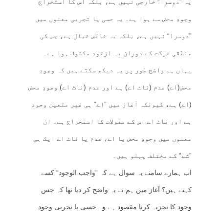
یہ ”دوسرا“ خارجی نہیں ہے، بلکہ اس کا استخراج
وجودِ محض سے ہوا ہے۔ یہ حسی یا تجربی معنوں میں
”دوسرا“ نہیں ہے، بلکہ یہ خالص خیال ہے، جس کی
منطقی حرکت کے دوران یہ ازخود مکشوف ہوا ہے۔
یہاں ہم واضح طور پر یہ دیکھ سکتے ہیں کہ وجودِ
محض(اے) عدم (ناٹ اے) ہے اور عدم (ناٹ اے) وجودِ محض
(اے) ہے، کیونکہ آغاز میں ”اے“ ہی غیر متعین وجود
ہے اور ناٹ اے اس کے مقولات کا استخراج ہے۔ ان
معنوں میں وجودِ محض یا اے، عدم یا ناٹ اے ایک ہی
”شے“ کے مختلف پہلو ہیں۔
اب ہمارے سامنے یہ سوال ہے کہ ”واجب الوجود“ کسے
کہتے ہیں؟ آغاز میں ہم نے یہ واضح کر دیا تھا کہ جس
وجود کا تجزیہ کرنا مقصود ہے وہ حسی یا تجربی وجود