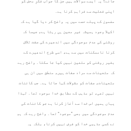
جائے؟ یہ ایسے سوالات ہیں جن کا جواب فکرِ محض کو
اپنی فعلیت سے فراہم کرنا ہے۔
مضمون کے پہلے حصے میں یہ واضح کر دیا گیا ہے کہ
اکیلا وجود ہمیشہ غیر معین ہی رہتا ہے، جیسا کہ
روشنی کی عدم موجودگی میں اندھیرے کی صفت تلاش
کرنا ناممکنات میں سے ہے، اسی طرح اندھیرے کے
بغیر روشنی کو متعین نہیں کیا جا سکتا۔ واضح رہے
کہ متعینات سے مراد صفات ہیں، منطق میں ان ہی
متعینات، صفات کو مقولات کہا جاتا ہے۔ جب کائنات
نہیں تھی، تو مذہب کے مطابق خدا موجود تھا۔ لہذا
یہاں ہمیں اس خدا سے آغاز کرنا ہے جو کائنات کی
عدم موجودگی میں بھی ”موجود“ تھا۔ واضح رہے کہ ہم
نے کسی مذہبی خدا کو فرض نہیں کرنا، بلکہ یہ