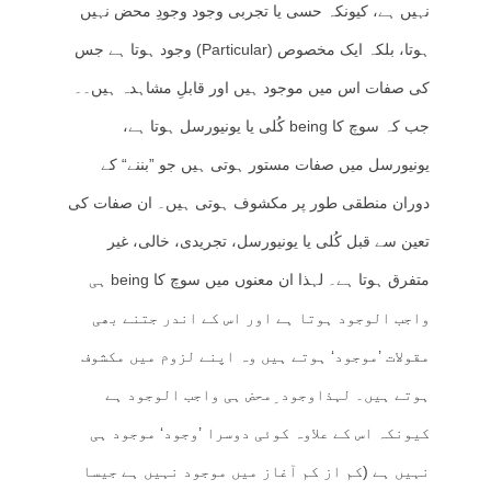
نہیں ہے، کیونکہ حسی یا تجربی وجود وجودِ محض نہیں
ہوتا، بلکہ ایک مخصوص (Particular) وجود ہوتا ہے جس
کی صفات اس میں موجود ہیں اور قابلِ مشاہدہ ہیں۔۔
جب کہ سوچ کا being کُلی یا یونیورسل ہوتا ہے،
یونیورسل میں صفات مستور ہوتی ہیں جو ”بننے“ کے
دوران منطقی طور پر مکشوف ہوتی ہیں۔ ان صفات کی
تعین سے قبل کُلی یا یونیورسل، تجریدی، خالی، غیر
متفرق ہوتا ہے۔ لہذا ان معنوں میں سوچ کا being ہی
واجب الوجود ہوتا ہے اور اس کے اندر جتنے بھی
مقولات ’موجود‘ ہوتے ہیں وہ اپنے لزوم میں مکشوف
ہوتے ہیں۔ لہذاوجود ِمحض ہی واجب الوجود ہے
کیونکہ اس کے علاوہ کوئی دوسرا ’وجود‘ موجود ہی
نہیں ہے (کم از کم آغاز میں موجود نہیں ہے جیسا