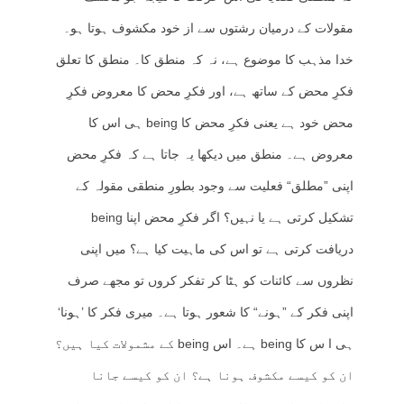
مقولات کے درمیان رشتوں سے از خود مکشوف ہوتا ہو۔
خدا مذہب کا موضوع ہے، نہ کہ منطق کا۔ منطق کا تعلق
فکرِ محض کے ساتھ ہے، اور فکرِ محض کا معروض فکرِ
محض خود ہے یعنی فکرِ محض کا being ہی اس کا
معروض ہے۔ منطق میں دیکھا یہ جاتا ہے کہ فکرِ محض
اپنی ”مطلق“ فعلیت سے وجود بطورِ منطقی مقولہ کے
تشکیل کرتی ہے یا نہیں؟ اگر فکرِ محض اپنا being
دریافت کرتی ہے تو اس کی ماہیت کیا ہے؟ میں اپنی
نظروں سے کائنات کو ہٹا کر تفکر کروں تو مجھے صرف
اپنی فکر کے ”ہونے“ کا شعور ہوتا ہے۔ میری فکر کا ’ہونا‘
ہی ا س کا being ہے۔ اس being کے مشمولات کیا ہیں؟
ان کو کیسے مکشوف ہونا ہے؟ ان کو کیسے جانا