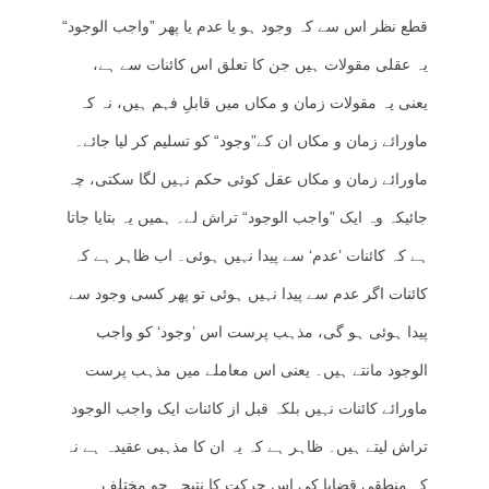
قطع نظر اس سے کہ وجود ہو یا عدم یا پھر ”واجب الوجود“
یہ عقلی مقولات ہیں جن کا تعلق اس کائنات سے ہے،
یعنی یہ مقولات زمان و مکاں میں قابلِ فہم ہیں، نہ کہ
ماورائے زمان و مکاں ان کے”وجود“ کو تسلیم کر لیا جائے۔
ماورائے زمان و مکاں عقل کوئی حکم نہیں لگا سکتی، چہ
جائیکہ وہ ایک ”واجب الوجود“ تراش لے۔ ہمیں یہ بتایا جاتا
ہے کہ کائنات ’عدم‘ سے پیدا نہیں ہوئی۔ اب ظاہر ہے کہ
کائنات اگر عدم سے پیدا نہیں ہوئی تو پھر کسی وجود سے
پیدا ہوئی ہو گی، مذہب پرست اس ’وجود‘ کو واجب
الوجود مانتے ہیں۔ یعنی اس معاملے میں مذہب پرست
ماورائے کائنات نہیں بلکہ قبل از کائنات ایک واجب الوجود
تراش لیتے ہیں۔ ظاہر ہے کہ یہ ان کا مذہبی عقیدہ ہے نہ
کہ منطقی قضایا کی اس حرکت کا نتیجہ جو مختلف