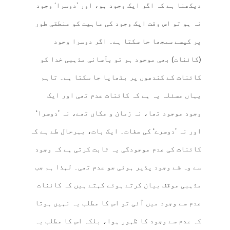
دیکھنا ہے کہ اگر ایک وجود ہو، اور ’دوسرا‘ وجود
نہ ہو تو اس وقت ایک وجود کی ماہیت کو منطقی طور
پر کیسے سمجھا جا سکتا ہے۔ اگر دوسرا وجود
(کائنات) بھی موجود ہو تو بآسانی مذہبی خدا کو
کائنات کے کندھوں پر بٹھایا جا سکتا ہے۔ تاہم
یہاں مسئلہ یہ ہے کہ کائنات عدم تھی اور ایک
وجود موجود تھا، نہ زمان و مکاں تھے، نہ ’دوسرا‘
اور نہ ’دوسرے‘ کی صفات۔ ایک بات، بہرحال طے ہے کہ
کائنات کی عدم موجودگی یہ ثابت کرتی ہے کہ وجود
سے وہ شے وجود پذیر ہوئی جو عدم تھی۔ لہذا ہم جب
مذہبی موقف بیان کرتے ہوئے کہتے ہیں کہ کائنات
عدم سے وجود میں آئی تو اس کا مطلب یہ نہیں ہوتا
کہ عدم سے وجود کا ظہور ہوا، بلکہ اس کا مطلب یہ