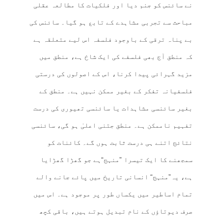
نے سائنس کو جنم دیا اور فلکیات کا مطالعہ عقلی
مباحث سے تجربی مشاہدے کے تابع ہو گیا۔ سائنس کی
بے پناہ ترقی کے باوجود فلسفہ اس لیے متعلقہ ہے
کہ منطق آج بھی فلسفے کی ایک شاخ ہے، منطق میں
مزید گہرائی پیدا کرنا، اس کے اصولوں کی درستی
فلسفیانہ تفکر کے بغیر ممکن نہیں ہے۔ منطق کے
بغیر سائنسی مشاہدات یا سائنسی تھیوری کی درست
تفہیم ناممکن ہے۔ منطق جتنی اعلیٰ ہو گی، سائنسی
نتائج اتنے ہی درست ثابت ہوں گے۔ کائنات کو
سمجھنے کا ایک تیسرا ”منہج“ہے جو گھڑا گھڑایا
ہے، یہ”منہج“ انسانی تاریخ میں پائے جانے والے
تمام اساطیر میں یکساں طور پر موجود ہے۔ اس میں
صرف دیوتاؤں کے نام تبدیل ہوتے ہیں، باقی کچھ