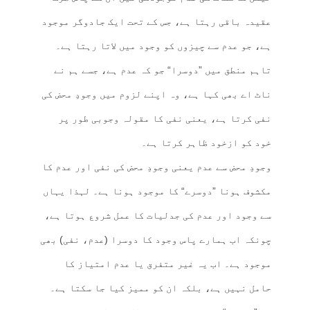
عقیدہ باقی رہتا ہے، جس کے تحت ایک جادوگر موجود
ہے، جو عدم سے چیزوں کو وجود میں لاتا رہتا ہے۔
تاہم منطق میں ”دوسرا“ جو کہ عدم ہے، جسے ہم نے
ناٹ اے بھی کہا ہے، وہ اپنے لزوم میں وجودِ محض کی
نفی کرتا ہے، یعنی نفی کا مقولہ وجوبی طور پر
خود کو ازخود ظاہر کرتا ہے۔
وجودِ محض سے عدم یعنی وجودِ محض کی نفی اور عدم کا
مکشوف ہونا ”دوسرے“ کا موجود ہونا ہے۔ لہذا یہاں
سے وجود اور عدم کی جدلیات کا عمل شروع ہوتا ہے،
چونکہ اب ہمارے پاس وجود کا دوسرا (عدم، نفی) بھی
موجود ہے۔ اب یہ غیر متفرق یا عدم امتیاز کا
حامل نہیں ہے، بلکہ ان کو ممیز کیا جا سکتا ہے۔