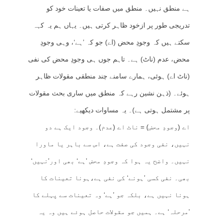
ہے منطق نہیں۔ منطق میں صفات یا تعینات خود کو
تدریجی طور پر ازخود ظاہر کرتی ہیں۔ یہاں ہم یہ کہہ
سکتے ہیں کہ وجودِ محض (اے) جو کہ ’ہے‘، وہی وجودِ
محض، عدم (ناٹ) ہے۔ تاہم جوں ہی وجودِ محض کی نفی
(ناٹ اے) ہوئی، ہمارے سامنے چند منطقی مقولات ظاہر
ہوئے۔ (ذہن نشین رہے کہ منطق میں ساری بحث مقولات
پر مشتمل ہوتی ہے)۔ یہ مساوات دیکھیے:
اے (وجودِ محض) = ناٹ اے (عدم)۔ وجود ایک ہے دو
نہیں، نفی وجود کی صفت ہے، اس سے باہر یا ماورا
نہیں۔ واضح یہ ہوا کہ وجودِ محض ’ہے‘ بھی اور’نہیں‘
بھی۔ نفی کسی ’ہونے‘ کی نفی ہے،ہونا تعینات کا
ہونا نہیں ہے، بلکہ جو ’ہے‘ وہ تعینات سے پہلے کا
’مرحلہ‘ ہے۔ ہمیں جو مقولات حاصل ہوئے ہیں وہ یہ