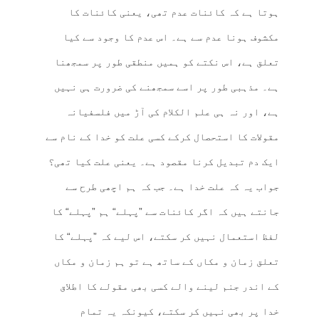
ہوتا ہے کہ کائنات عدم تھی، یعنی کائنات کا
مکشوف ہونا عدم سے ہے۔ اس عدم کا وجود سے کیا
تعلق ہے، اس نکتے کو ہمیں منطقی طور پر سمجھنا
ہے۔ مذہبی طور پر اسے سمجھنے کی ضرورت ہی نہیں
ہے، اور نہ ہی علم الکلام کی آڑ میں فلسفیانہ
مقولات کا استحصال کرکے کسی علت کو خدا کے نام سے
ایک دم تبدیل کرنا مقصود ہے۔ یعنی علت کیا تھی؟
جواب یہ کہ علت خدا ہے۔ جب کہ ہم اچھی طرح سے
جانتے ہیں کہ اگر کائنات سے ”پہلے“ ہم ”پہلے“ کا
لفظ استعمال نہیں کر سکتے، اس لیے کہ ”پہلے“ کا
تعلق زمان و مکاں کے ساتھ ہے تو ہم زمان و مکاں
کے اندر جنم لینے والے کسی بھی مقولے کا اطلاق
خدا پر بھی نہیں کر سکتے، کیونکہ یہ تمام