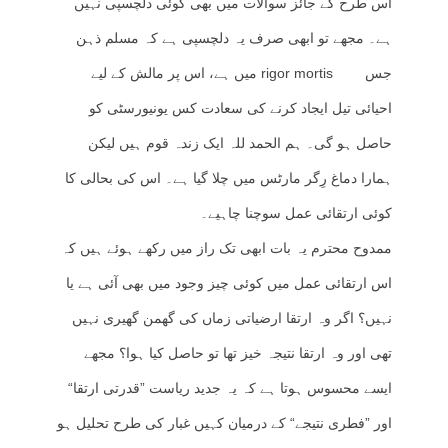
اس طرح کے جائز سوالات میں بھی کوئی دلچسپی نہیں
ہے۔ مجھے تو ابھی صرف یہ دلچسپی ہے کہ مسلم ذہن
جس rigor mortis میں ہے، اس پر مالش کے لیے
احیائی تیل ایجاد کرنے کی سعادت کس یونیورسٹی کو
حاصل ہو گی۔ ہم الحمد للہ ایک زندہ قوم ہیں لیکن
ہمارا دماغ رِگر مارٹس میں چلا گیا ہے۔ اس کی بحالی کا
کوئی ارتقائی عمل سوچنا چاہیے۔
ممدوح محترم یہ بات ابھی تک راز میں رکھے ہوئے ہیں کہ
اس ارتقائی عمل میں کوئی چیز وجود میں بھی آئی ہے یا
نہیں؟ اگر وہ ارتقا ارضیاتی زماں کی گھمن گھیری نہیں
تھی اور وہ ارتقا نتیجہ خیز تھا تو حاصل کیا ہوا؟ مجھے
ایسے محسوس ہوتا ہے کہ یہ جدید ریاست ”قدرتی ارتقا“
اور ”فطری نتیجے“ کے درمیان کہیں غبار کی طرح تحلیل ہو