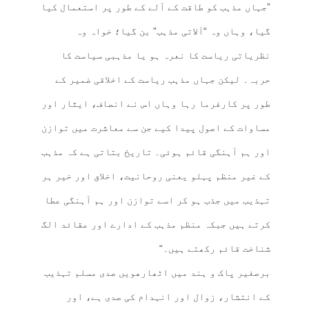
”جہاں مذہب کو طاقت کے آلے کے طور پر استعمال کیا
گیا، وہاں وہ “آلاتی مذہب” بن گیا؛ خواہ وہ
نظریاتی ریاست کا نعرہ ہو یا مذہبی سیاست کا
حربہ۔ لیکن جہاں مذہب ریاست کے اخلاقی ضمیر کے
طور پر کارفرما رہا وہاں اس نے انصاف، ایثار اور
مساوات کے اصول پیدا کیے جن سے معاشرت میں توازن
اور ہم آہنگی قائم ہوئی۔ تاریخ بتاتی ہے کہ مذہب
کے غیر منظم پہلو یعنی روحانیت، اخلاق اور خیر ہر
تہذیب میں جذب ہو کر اسے توازن اور ہم آہنگی عطا
کرتے ہیں جبکہ منظم مذہب کے ادارے اور عقائد الگ
شناخت قائم رکھتے ہیں۔“
برصغیر پاک و ہند میں اٹھارھویں صدی مسلم تہذیب
کے انتشار، زوال اور انہدام کی صدی ہے، اور