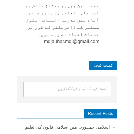
محمد دین جوہر، ممتاز دانش ور
اور ماہر تعلیم ہیں اور صادق
آباد میں مدرسۃ البنات اسکول
سسٹمز کے ڈائریکٹر کے طور پر
خدمات انجام دے رہے ہیں۔
mdjauhar.mdj@gmail.com
کمنت کیجے
کمنٹ کرنے کے لیے یہاں کلک کریں
Recent Posts
اسلامی جمہوریہ میں اسلامی قانون کی تعلیم