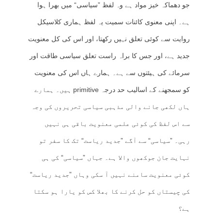
جو دھماکہ خیز مواد ہے وہ لفظ ”سیاسی“ میں بھرا ہوا
ہے۔ اپنی معنوی کائنات سمیت یہ لفظ ہماری کلاسیکل
روایت سے کوئی تعلق نہیں رکھتا، اور اس کی کل معنویت
جدید ہے، اور جس کا براہ راست تعلق سیاسی طاقت اور
سرمائے کی ہیئتوں سے ہے۔ ہمارے ہاں اس کی معنویت
کو سمجھنے کے اسالیب حد درجہ primitive ہیں۔ ہمارے
ہاں لکھی جانے والی مذہبی سیاسی تحریروں کی وجہ
سے اس لفظ کی کوئی علمی معنویت باقی ہی نہیں
رہی۔ ”سیاسی“ سے آگے ”جدید ریاست“ تک کا سفر تو
نہایت جان جوکھوں والا ہے۔ جہاں ”سیاسی“ کی ہی
کوئی معنویت سامنے نہیں آ سکی وہاں ”جدید ریاست“
کی چیستاں کو حل کرنے کا بھلا کس کو یارا ہو سکتا
ہے؟