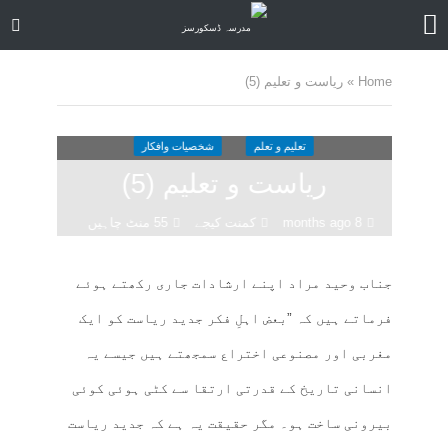
Home
»
ریاست و تعلیم (5)
تعلیم و تعلم
شخصیات وافکار
ریاست و تعلیم (5)
8 months ago
کمنت کیجے
55 منٹ چاہیں
جناب وحید مراد اپنے ارشادات جاری رکھتے ہوئے
فرماتے ہیں کہ ”بعض اہلِ فکر جدید ریاست کو ایک
مغربی اور مصنوعی اختراع سمجھتے ہیں جیسے یہ
انسانی تاریخ کے قدرتی ارتقا سے کٹی ہوئی کوئی
بیرونی ساخت ہو۔ مگر حقیقت یہ ہے کہ جدید ریاست