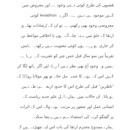
قضیوں کی طرح کوئی ذہنی وجود ہے اور معروض میں
کہیں موجود ہی نہیں ہے۔ اگر یہ leviathon کوئی
معروضی وجود بھی رکھتی ہے تو ان کے ارشادات بھلے وہ
ارتقا کے جلو میں بہتے چلے آتے ہوں یا اخلاقی مواعظ بن
کر جاری ہو رہے ہوں کوئی معنویت نہیں رکھتے۔ ہابس
تقریباً تین سو سال قبل جس چیز کو عفریت کہہ رہا ہے
ہمیں وہ وجود آج بھی نظر نہیں آ رہا، اور اگر ہاتھ لگا کر
کہیں اس کے ہونے کا عندیہ مل جائے تو پھر مولانا رومؒ کے
”ناظرین“ فیل کی طرح اس کا حدود اربعہ ہی طے نہیں
ہو پاتا۔ ان حالات میں ہمارے اہلِ علم جدید ریاست کے
انسانی عمل اور شعور پر مرتب ہونے والے اس کے اثرات
پر گفتگو کرنے کی استعداد بہم نہیں پہنچا سکتے۔
ہمارے ممدوح محترم ارتقا کی بات اس لیے چھیڑتے ہیں کہ