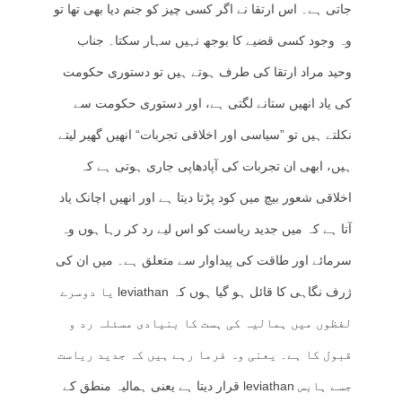
جاتی ہے۔ اس ارتقا نے اگر کسی چیز کو جنم دیا بھی تھا تو
وہ وجود کسی قضیے کا بوجھ نہیں سہار سکتا۔ جناب
وحید مراد ارتقا کی طرف ہوتے ہیں تو دستوری حکومت
کی یاد انھیں ستانے لگتی ہے، اور دستوری حکومت سے
نکلتے ہیں تو ”سیاسی اور اخلاقی تجربات“ انھیں گھیر لیتے
ہیں، ابھی ان تجربات کی آپادھاپی جاری ہوتی ہے کہ
اخلاقی شعور بیچ میں کود پڑتا دیتا ہے اور انھیں اچانک یاد
آتا ہے کہ میں جدید ریاست کو اس لیے رد کر رہا ہوں وہ
سرمائے اور طاقت کی پیداوار سے متعلق ہے۔ میں ان کی
ژرف نگاہی کا قائل ہو گیا ہوں کہ leviathan یا دوسرے
لفظوں میں ہمالیہ کی ہست کا بنیادی مسئلہ رد و
قبول کا ہے۔ یعنی وہ فرما رہے ہیں کہ جدید ریاست
جسے ہابس leviathan قرار دیتا ہے یعنی ہمالیہ منطق کے