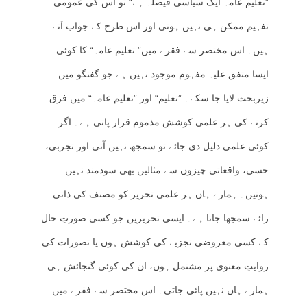
”تعلیم عامہ ایک سیاسی فیصلہ ہے“ تو اس کی عمومی
تفہیم ممکن ہی نہیں ہوتی اور اس طرح کے جواب آتے
ہیں۔ اس مختصر سے فقرے میں” تعلیم عامہ“ کا کوئی
ایسا متفق علیہ مفہوم موجود نہیں ہے جو گفتگو میں
زیربحث لایا جا سکے۔ ”تعلیم“ اور ”تعلیم عامہ“ میں فرق
کرنے کی ہر علمی کوشش مذموم قرار پاتی ہے۔ اگر
کوئی علمی دلیل دی جائے تو سمجھ نہیں آتی اور تجربی،
حسی، واقعاتی چیزوں سے مثالیں بھی سودمند نہیں
ہوتیں۔ ہمارے ہاں ہر علمی تحریر کو مصنف کی ذاتی
رائے سمجھا جاتا ہے۔ ایسی تحریریں جو کسی صورتِ حال
کے کسی معروضی تجزیے کی کوشش ہوں یا تصورات کی
روایتِ معنوی پر مشتمل ہوں، ان کی کوئی گنجائش ہی
ہمارے ہاں نہیں پائی جاتی۔ اس مختصر سے فقرے میں