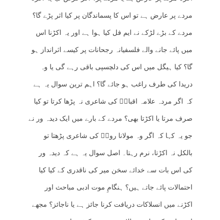
مردے پر عارض ہے تو اس کا پسماندگان پر کیا اثر پڑے گا؟
مردے کے بڑے لڑکے نے ایم فل کیا ہوا ہے اور یہ اکڑنا اس
میں پائے جانے والے فلسفیانہ رجحانات پر کیسے اثرانداز ہو
گا؟ کیا ہیگل میں اس کی دلچسپی باقی رہے گی یا وہ
دریدا کی طرف راغب ہو جائے گا؟ اہم ترین سوال یہ ہے
کہ اگر مردہ علامہ اقبالؒ کی شاعری نہ پڑھا کرتا تو کیا
صرف مرتا یا اکڑتا بھی؟ مردے کے بارے میں ایک دیدہ ور نے
جو یہ کہا کہ اگر وہ مولانا رومؒ کی شاعری پڑھتا تو
بالکل نہ اکڑتا، نرم رہتا۔ اصل سوال یہ ہے کہ دیدہ ور
کی اس بات سے خدائے سخن میر کی ناقدری کے کیا کیا
احتمالات پائے جاتے ہیں؟ ہنگامِ موت ادبی مباحث اور
اکڑنے میں انسلاکات دریافت کرنا جائز ہے یا ناجائز؟ مجھے