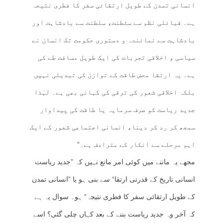
انسانی تمدن کے طویل ارتقائی سفر کا فطری نتیجہ
ہے۔ قبائلی نظم سے سلطنت، سلطنت سے بادشاہت اور
بادشاہت سے نمائندہ و دستوری حکومت تک انسان نے
سیاسی و اخلاقی تجربات کی ایک طویل مسافت طے کی
ہے۔ یہ ارتقا محض طاقت کے توازن کی تبدیلی نہیں
بلکہ اخلاقی شعور کی ترقی کی کہانی بھی ہے۔ لہٰذا
جدید ریاست کو صرف سرمایہ یا طاقت کی پیداوار
سمجھ کر رد کر دینا، انسانی اجتماعی شعور کے ایک
اہم مرحلے سے انکار کے مترادف ہے۔“
مجھے یہ ماننے میں کوئی امر مانع نہیں کہ ”جدید ریاست
انسانی تاریخ کے قدرتی ارتقا“ سے بنی ہو یا ”انسانی تمدن
کے طویل ارتقائی سفر کا فطری نتیجہ“ ہو۔ سوال یہ ہے
کہ آخر وہ جدید ریاست بننے کے بعد کہاں چلی گئی؟ اسے