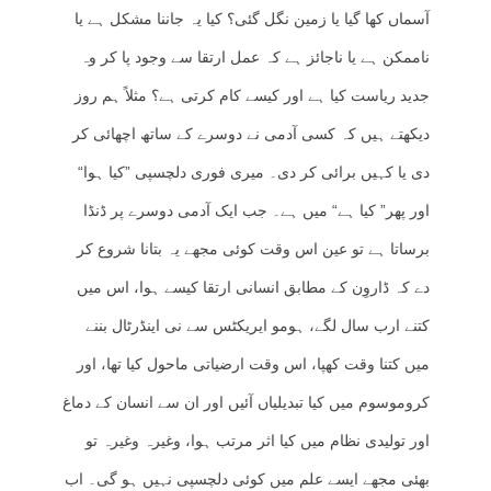
آسماں کھا گیا یا زمین نگل گئی؟ کیا یہ جاننا مشکل ہے یا
ناممکن ہے یا ناجائز ہے کہ عمل ارتقا سے وجود پا کر وہ
جدید ریاست کیا ہے اور کیسے کام کرتی ہے؟ مثلاً ہم روز
دیکھتے ہیں کہ کسی آدمی نے دوسرے کے ساتھ اچھائی کر
دی یا کہیں برائی کر دی۔ میری فوری دلچسپی ”کیا ہوا“
اور پھر” کیا ہے“ میں ہے۔ جب ایک آدمی دوسرے پر ڈنڈا
برساتا ہے تو عین اس وقت کوئی مجھے یہ بتانا شروع کر
دے کہ ڈاروِن کے مطابق انسانی ارتقا کیسے ہوا، اس میں
کتنے ارب سال لگے، ہومو ایریکٹس سے نی اینڈرٹال بننے
میں کتنا وقت کھپا، اس وقت ارضیاتی ماحول کیا تھا، اور
کروموسوم میں کیا تبدیلیاں آئیں اور ان سے انسان کے دماغ
اور تولیدی نظام میں کیا اثر مرتب ہوا، وغیرہ وغیرہ تو
بھئی مجھے ایسے علم میں کوئی دلچسپی نہیں ہو گی۔ اب