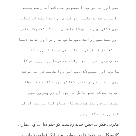
ہیں اور نہ جواب۔ انیسویں صدی کے آغاز سے بننے
والی یہ جدید علمی اور فکری روایت اپنے لب لباب
میں تکفیری ہے۔ اس کا حاصل یہ ہے کہ کلاسیکل علمی
اور تہذیبی روایت بھی باقی نہ رہی اور جدید دنیا
سے تعامل کا کوئی سلیقہ بھی پیدا نہ ہو سکا۔
جناب وحید مراد جو ارشادات فرما رہے ہیں اس کا
سانچہ اور مشمولات بھی اسی روایت سے فراہم ہوئے
ہیں۔ ہمارے ہاں علمی گفتگو اور مکالمے کا مطلب
اب یہ ہے کہ علم حاصل نہ ہو۔ ان دو پیروں میں
مصنف نے جن نیک جذبات کا اظہار کیا ہے میں ان کی
قدر ہی کر سکتا ہوں۔
مغربی فکر نے جس جدید ریاست کو جنم دیا ہے وہ ہماری
کلاسیکل اور جدید علمی روایت میں ایک قطعی نامانوس