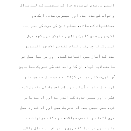
انیسویں صدی اس صورت حال کو سمجھنے کے لیے سوال
و جواب کی صدی ہے، اور بیسویں صدی، ایک دو
مستثنیات کے ساتھ، مسلم ذہن کی موت کی صدی ہے۔
اکیسویں صدی کا رخ واضح ہے لیکن میں کچھ عرض
نہیں کرنا چاہتا۔ تمام نئے سوالات جو انیسویں
صدی کے آغاز میں اٹھائے گئے، اور ہر نیا عمل جو
سامنے لایا گیا، ان کا واحد تناظر تحریک مجاہدین
/وہابیت کا ہے، اور گزشتہ دو سو سال سے جو علم
اور عمل سامنے آیا ہے وہ اس تحریک کی متعین کردہ
فکری اور عملی حدود کے اندر ہے اور اس سے باہر
کچھ بھی نہیں ہے۔ اس تحریک میں اور اس کے رد عمل
میں اٹھنے والے سب سوالات، دیے گئے جوابات کے
ملبے میں مر مرا گئے ہیں، اور اب نہ سوال باقی