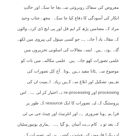
معروض کی سفاک روبروئی سے بچا جا سکے اور حالتِ
انکار کی آسودگی کا دفاع کیا جا سکے۔ مجھے جناب وحید
مراد کے مضامین پڑھ کر ایم فل اور پی ایچ ڈی کرنے والوں
کے مقالے یاد آ جاتے ہے جو کسی مینؤل کی پیروی میں لکھے
گئے ہوتے ہیں۔ ایسے مقالات کی اسلوبی تحریروں میں
علمی تصورات کھو جاتے ہیں۔ علمی مکالمے میں بات کو
موضوع سے ہٹانا مفید نہیں ہوتا۔ آج کل تصورات کی
تفہیم، تشکیل اور ابلاغ سے کہیں زیادہ اہمیت ان کی
processing اور re-processing نے اختیار کر لی ہے۔ اس
پروسثنگ کے لیے تصورات کا ایک resource کے طور پر
فراہم ہونا ضروری ہے اور انٹرنیٹ اور چیٹ جی بی ٹی
کے بعد تو یہ کام بہت آسان ہو گیا ہے۔ ہماری یونیورسٹیاں
اب بکرا فارموں کی حیثیت رکھتی ہیں اور تصورات کے