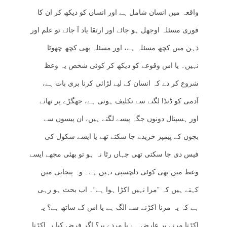
واقعہ میں انسان شامل ہے اور انسان کو دیکھ کر ان کا
فوری مسئلہ اوجھل ہو جائے اور ارتقا یاد آ جائے تو علم اور
ذہن میں کچھ مسئلہ ہے، اور مسئلہ بھی کچھ چھوٹا
نہیں۔ یا اس وقوعے کو دیکھ کر کوئی شخص یہ وعظ
شروع کر دے کہ انسان کے لیے لڑائی کرنا بری بات ہے،
آدمی کو ڈنڈا لگنے سے تکلیف ہوتی ہے، جھگڑے پر تھانے
اور ہسپتال دونوں جگہ پیسے لگتے ہیں، ان پیسوں سے
بچوں کے پیمپر خریدے جا سکتے تھے یا ایسے سکول کی
فیس دی جا سکتی تھی جہاں رٹا نہ ہو تو بھئی مجھے ایسے
وعظ میں بھی کوئی دلچسپی نہیں ہے۔ وہ پنجابی میں
کہتے ہیں کہ ”مرا نہیں اکڑا ہوا ہے“۔ اب بحث ہو رہی
ہے کہ یہ مرنا اکڑنے سے الگ ہے یا اس کے ساتھ ہے؟ یہ
اکڑنا مرنے پر عارض ہے یا مردے پر؟ اگر فرض کیا یہ اکڑنا