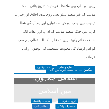
رہی ہو۔ آپ بھی ملاحظہ فرمائیے: ”تاریخ بتاتی ہے کہ
مذہب کے غیر منظم پہلو یعنی روحانیت، اخلاق اور خیر ہر
تہذیب میں جذب ہو کر اسے توازن اور ہم آہنگی عطا
کرتے ہیں جبکہ منظم مذہب کے ادارے اور عقائد الگ
شناخت قائم رکھتے ہیں۔“ دعا ہے کہ اللہ تعالیٰ ہم سب
کو اس ارشاد کی معنویت سمجھنے کی توفیق ارزانی
فرمائے۔
تعلیم و تعلم
فقہ وقانون
مکمن ہےآپ پسند فرمائیں گے
اسلامی جمہوریہ
میں اسلامی
تاریخ / جغرافیہ
سیاست واقتصاد
قانون کی تعلیم
شخصیات وافکار
مطالعہ کتب