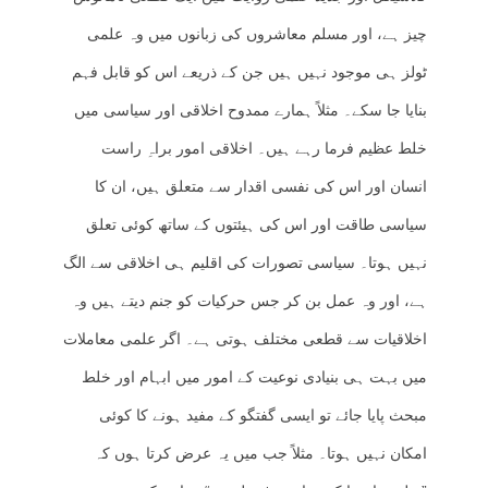
چیز ہے، اور مسلم معاشروں کی زبانوں میں وہ علمی
ٹولز ہی موجود نہیں ہیں جن کے ذریعے اس کو قابل فہم
بنایا جا سکے۔ مثلاً ہمارے ممدوح اخلاقی اور سیاسی میں
خلط عظیم فرما رہے ہیں۔ اخلاقی امور براہِ راست
انسان اور اس کی نفسی اقدار سے متعلق ہیں، ان کا
سیاسی طاقت اور اس کی ہیئتوں کے ساتھ کوئی تعلق
نہیں ہوتا۔ سیاسی تصورات کی اقلیم ہی اخلاقی سے الگ
ہے، اور وہ عمل بن کر جس حرکیات کو جنم دیتے ہیں وہ
اخلاقیات سے قطعی مختلف ہوتی ہے۔ اگر علمی معاملات
میں بہت ہی بنیادی نوعیت کے امور میں ابہام اور خلط
مبحث پایا جائے تو ایسی گفتگو کے مفید ہونے کا کوئی
امکان نہیں ہوتا۔ مثلاً جب میں یہ عرض کرتا ہوں کہ