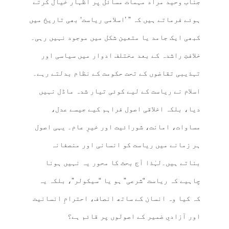
جناب وحید مراد مہمات مسائل پر اظہار خیال کرتے
ہوئے فرماتے ہیں کہ ” ’اسلامی ریاست‘ بھی تاریخ میں
کبھی ایک جامد یا متعین شکل میں موجود نہیں رہی۔
خلافتِ راشدہ کے بعد مختلف ادوار میں سیاسی اور
تہذیبی تقاضوں کے تحت حکومت کے نظام بدلتے رہے۔
اسلام نے ریاست کے لیے کوئی تیار شدہ ماڈل نہیں
دیا، بلکہ اخلاقی اصول فراہم کیے جیسے عدل،
مساوات، امانت، شورائیت اور خیرِ عام۔ یہی اصول
ہر زمانے میں ریاست کو انسانی اور منصفانہ
بناتے ہیں۔لہٰذا آج بحث کا محور یہ نہیں ہونا
چاہیے کہ ریاست “شرعی” ہو یا “سیکولر”، بلکہ یہ
کہ کیا وہ انسان کے ساتھ انصاف، احترامِ انسانیت
اور آزادیِ ضمیر کے اصولوں پر قائم ہے؟