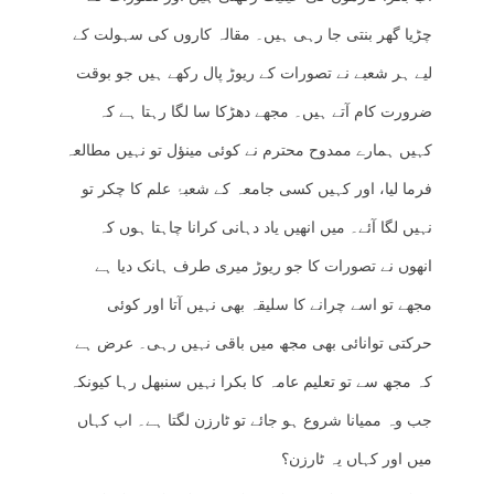
چڑیا گھر بنتی جا رہی ہیں۔ مقالہ کاروں کی سہولت کے
لیے ہر شعبے نے تصورات کے ریوڑ پال رکھے ہیں جو بوقت
ضرورت کام آتے ہیں۔ مجھے دھڑکا سا لگا رہتا ہے کہ
کہیں ہمارے ممدوح محترم نے کوئی مینؤل تو نہیں مطالعہ
فرما لیا، اور کہیں کسی جامعہ کے شعبۂ علم کا چکر تو
نہیں لگا آئے۔ میں انھیں یاد دہانی کرانا چاہتا ہوں کہ
انھوں نے تصورات کا جو ریوڑ میری طرف ہانک دیا ہے
مجھے تو اسے چرانے کا سلیقہ بھی نہیں آتا اور کوئی
حرکتی توانائی بھی مجھ میں باقی نہیں رہی۔ عرض ہے
کہ مجھ سے تو تعلیم عامہ کا بکرا نہیں سنبھل رہا کیونکہ
جب وہ ممیانا شروع ہو جائے تو ٹارزن لگتا ہے۔ اب کہاں
میں اور کہاں یہ ٹارزن؟