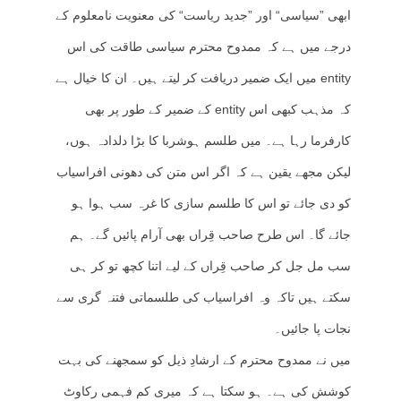
ابھی ”سیاسی“ اور ”جدید ریاست“ کی معنویت نامعلوم کے
درجے میں ہے کہ ممدوح محترم سیاسی طاقت کی اس
entity میں ایک ضمیر دریافت کر لیتے ہیں۔ ان کا خیال ہے
کہ مذہب کبھی اس entity کے ضمیر کے طور پر بھی
کارفرما رہا ہے۔ میں طلسم ہوشربا کا بڑا دلدادہ ہوں،
لیکن مجھے یقین ہے کہ اگر اس متن کی دھونی افراسیاب
کو دی جائے تو اس کا طلسم سازی کا غرہ سب ہوا ہو
جائے گا۔ اس طرح صاحب قِراں بھی آرام پائیں گے۔ ہم
سب مل جل کر صاحب قِراں کے لیے اتنا کچھ تو کر ہی
سکتے ہیں تاکہ وہ افراسیاب کی طلسماتی فتنہ گری سے
نجات پا جائیں۔
میں نے ممدوح محترم کے ارشادِ ذیل کو سمجھنے کی بہت
کوشش کی ہے۔ ہو سکتا ہے کہ میری کم فہمی رکاوٹ