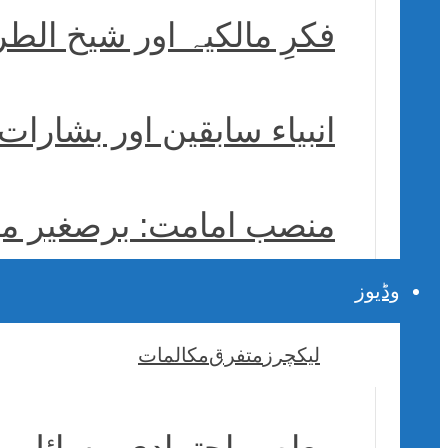
فکرِ مالکیہ اور شیخ ال
انبیاء سابقین اور بشارا
منصب امامت: برصغیر میں
وڈیوز
لیکچرز
متفرق
مکالمات