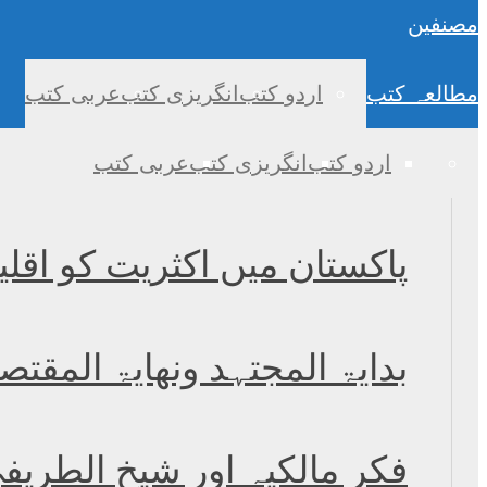
مصنفین
مطالعہ کتب
اردو کتب
انگریزی کتب
عربی کتب
اردو کتب
انگریزی کتب
عربی کتب
پاکستان میں اکثریت کو اقل
بدایۃ المجتہد ونھایۃ المقتص
فکرِ مالکیہ اور شیخ الطر