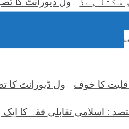
و سکتا ہے؟
ول ڈیورانٹ کا تص
ب
اقلیت کا خوف
ول ڈیورانٹ کا ت
قتصد : اسلامی تقابلی فقہ کا ایک 