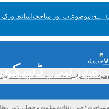
ا ہے؟
موضوعات اور مباحث
اساتذہ
ورک 
V
سرورق
ضوعات اور مباحث
اساتذہ
مدرسہ ڈسکورسز کے شرکا
م
سماجیات / فنون وثقافت
سیاست واقتصاد
تہذیبی مطا