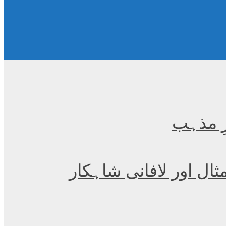
ِ مذہب
مثال اور لافانی شاہکار