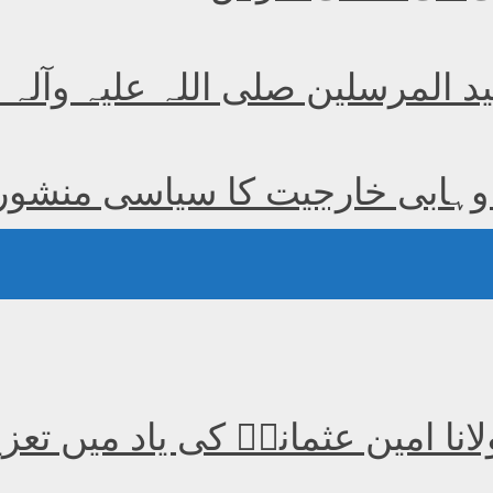
ید المرسلین صلی اللہ علیہ وآلہ
ہابی خارجیت کا سیاسی منشور (1
لانا امین عثمانیؒ کی یاد میں ت