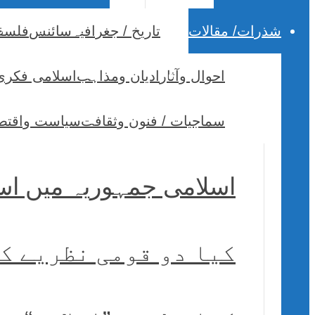
شذرات/ مقالات
تاریخ / جغرافیہ
سائنس
فلسف
احوال وآثار
ادیان ومذاہب
اسلامی فکری
سماجیات / فنون وثقافت
سیاست واقتص
اسلامی جمہوریہ میں اسل
کیا دو قومی نظریے کا