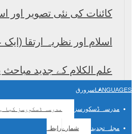
کائنات کی نئی تصویر اور اس
اسلام اور نظریہ ارتقا (ایک
علم الکلام کے جدید مباحث 
LANGUAGES
سرورق
مدرسہ ڈسکورسز
مدرسہ ڈسکورسز کیا ہ
مجلہ تجدید
شمارے
رابطہ