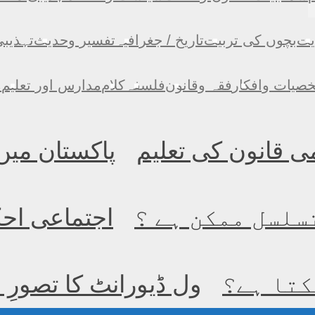
یت
بچوں کی تربیت
تاریخ / جغرافیہ
تفسیر وحدیث
تہذیب
صیات وافکار
فقہ وقانون
فلسفہ
کلام
مدارس اور تعلیم
م
ی قانون کی تعلیم
پاکستان میں
سلسل ممکن ہے ؟
اجتماعی احک
کتا ہے؟
ول ڈیورانٹ کا تصورِ