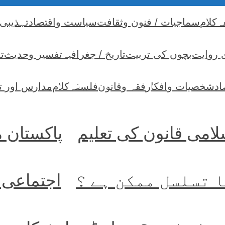
ہ
کلام
سماجیات / فنون وثقافت
سیاست واقتصاد
تہذیبی
 روایت
بچوں کی تربیت
تاریخ / جغرافیہ
تفسیر وحدیث
ت
اد
شخصیات وافکار
فقہ وقانون
فلسفہ
کلام
مدارس اور ت
امی قانون کی تعلیم
پاکستان 
 تسلسل ممکن ہے ؟
اجتماعی 