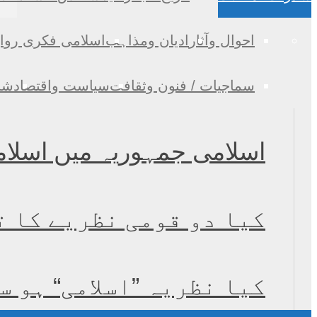
احوال وآثار
ادیان ومذاہب
اسلامی فکری روا
سماجیات / فنون وثقافت
سیاست واقتصاد
شخ
اسلامی جمہوریہ میں اسلام
کیا دو قومی نظریے کا ت
کیا نظریہ ”اسلامی“ ہو س