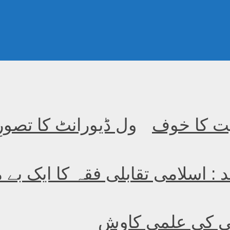
یت کا خوف
ول ڈیورانٹ کا تصور
د : اسلامی تقابلی فقہ کا ایک بے 
یفی کی علمی کاوش