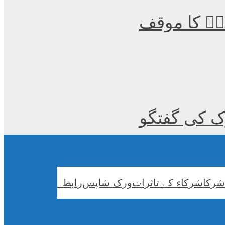
لیؒ کا موقف
رک کی گفتگو
شرکا
شرکاء کے تاثرات
ورک شاپس
رابطہ