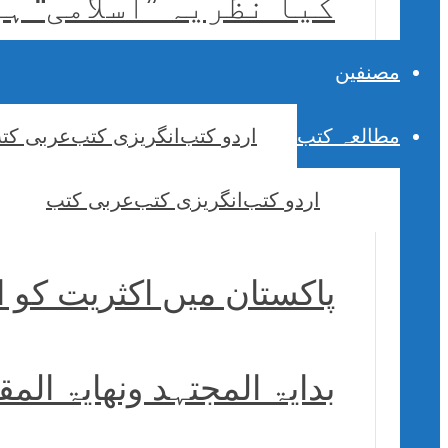
کیا نظریہ ”اسلامی“ ہ
مصنفین
مطالعہ کتب
اردو کتب
انگریزی کتب
عربی کت
اردو کتب
انگریزی کتب
عربی کتب
پاکستان میں اکثریت کو 
بدایۃ المجتہد ونھایۃ الم