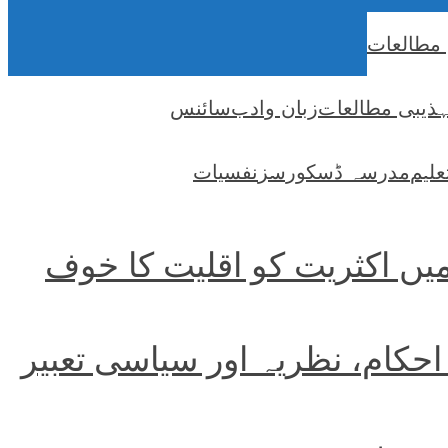
 مطالعات
ہذیبی مطالعات
زبان وادب
سائنس
علیم
مدرسہ ڈسکورسز
نفسیات
میں اکثریت کو اقلیت کا خوف
احکام، نظریہ اور سیاسی تعبیر