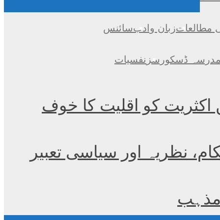
ی مطالعات
زبان وادب
سائنس
درسہ ڈسکورسز
نفسیات
 اکثریت کو اقلیت کا خوف
ام، نظریہ اور سیاسی تعبیر
 مذہب