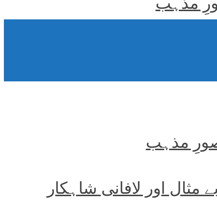
ورِ مذہب
صورِ مذہب
بے مثال اور لافانی شاہکار