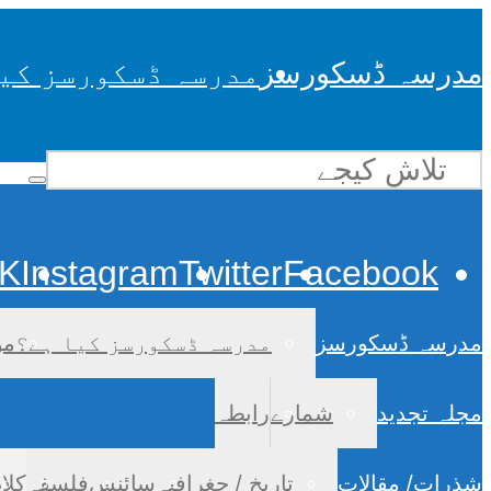
مدرسہ ڈسکورسز
مدرسہ ڈسکورسز کی
K
Instagram
Twitter
Facebook
مدرسہ ڈسکورسز
مدرسہ ڈسکورسز کیا ہے؟
مو
مجلہ تجدید
شمارے
رابطہ
شذرات/ مقالات
تاریخ / جغرافیہ
سائنس
فلسفہ
کلا