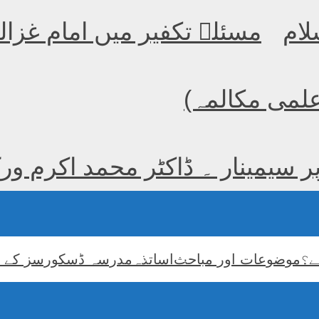
لام
مسئلہ تکفیر میں امام غزا
 علمی مکالمہ)
پر سیمینار ۔ ڈاکٹر محمد اکرم و
ے؟
موضوعات اور مباحث
اساتذہ
مدرسہ ڈسکورسز کے 