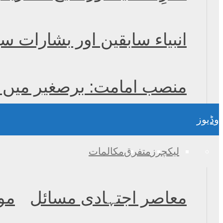
انبیاء سابقین اور بشارات س
منصب امامت: برصغیر میں و
وڈیوز
لیکچرز
متفرق
مکالمات
معاصر اجتہادی مسائل
مو