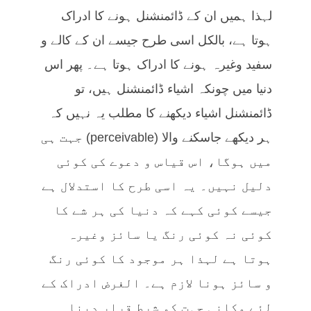
لہذا ہمیں ان کے ڈائمنشنل ہونے کا ادراک
ہوتا ہے، بالکل اسی طرح جیسے ان کے کالے و
سفید وغیرہ ہونے کا ادراک ہوتا ہے۔ پھر اس
دنیا میں چونکہ اشیاء ڈائمنشنل ہیں، تو
ڈائمنشنل اشیاء دیکھنے کا مطلب یہ نہیں کہ
ہر دیکھے جاسکنے والا (perceivable) جہت ہی
میں ہوگا، اس قیاس و دعوے کی کوئی
دلیل نہیں۔ یہ اسی طرح کا استدلال ہے
جیسے کوئی کہے کہ دنیا کی ہر شے کا
کوئی نہ کوئی رنگ یا سائز وغیرہ
ہوتا ہے لہذا ہر موجود کا کوئی رنگ
و سائز ہونا لازم ہے۔ الغرض ادراک کے
لئے مکانی جہت کو شرط قرار دینا