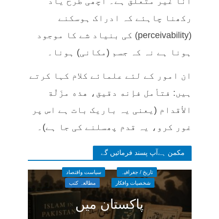
آنا غیر متعلق ہے۔ اچھی طرح یاد
رکھنا چاہئے کہ ادراک ہوسکنے
(perceivability) کی بنیاد شے کا موجود
ہونا ہے نہ کہ جسم (مکانی) ہونا۔
ان امور کے لئے علمائے کلام کہا کرتے
ہیں: فتأمل فإنه دقيق، هذه مزَلّة
الأقدام (یعنی یہ باریک بات ہے اس پر
غور کرو، یہ قدم پھسلنے کی جا ہے)۔
مکمن ہےآپ پسند فرمائیں گے
تاریخ / جغرافیہ
سیاست واقتصاد
شخصیات وافکار
مطالعہ کتب
پاکستان میں