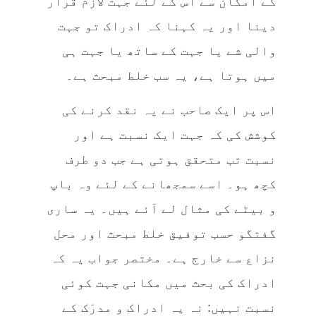
کے امکان سے اس کے لئے جہت لازم قرار
دینا اور یہ کہنا کہ ادراک تو جہت
والی شے یا جہت کے ساتھ یا جہت ہی
میں ہوتا ہے، یہ سب خلط مبحث ہے۔
اس پر ایک صاحب نے یہ نقد کرنے کی
کوشش کی کہ جہت ایک نسبت ہے اور
نسبت تب متحقق ہوتی ہے جب دو طرف
کچھ ہو۔ اسے سمجھانے کے لئے وہ باپ
و بیٹے کی مثال لے آئے ہیں۔ یہ ساری
گفتگو حسب توفیق خلط مبحث اور محل
نزاع سے خارج ہے۔ مختصر جواب یہ کہ
ادراک کی بحث میں مکانی جہت کوئی
نسبت نہیں: نہ یہ ادراک و مدرَک کے