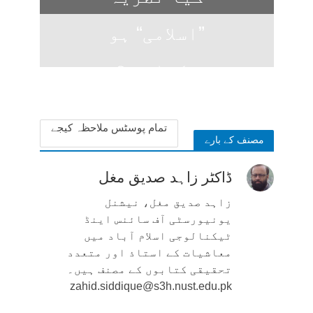
”اسلامی“ ہو
سکتا ہے؟
1 week ago
تمام پوسٹس ملاحظہ کیجے
مصنف کے بارے
ڈاکٹر زاہد صدیق مغل
زاہد صدیق مغل، نیشنل
یونیورسٹی آف سائنس اینڈ
ٹیکنالوجی اسلام آباد میں
معاشیات کے استاذ اور متعدد
تحقیقی کتابوں کے مصنف ہیں۔
zahid.siddique@s3h.nust.edu.pk