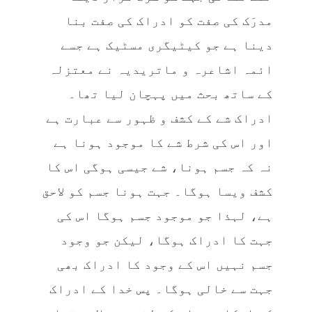
مدرَک کی صفت کو ادراک کی صفت بنا
دینا ہے جو کیٹیگری مسٹیک ہے جسے
ائمہ اشاعرہ و ماتریدیہ نے معتزلہ
کے ساتھ بحث میں پہچان لیا تھا۔
ادراک شے کے کشف و ظہور سے عبارت ہے
اور اس کی شرط شے کا موجود ہونا ہے
نہ کہ جسم ہونا، شے جیسی ہوگی اس کا
کشف ویسا ہوگا۔ جہت ہونا جسم کو لاحق
ہے، لہذا جو موجود جسم ہوگا اس کی
جہت کا ادراک ہوگا، لیکن جو وجود
جسم نہیں اس کے وجود کا ادراک بھی
جہت سے خالی ہوگا۔ پس خدا کے ادراک