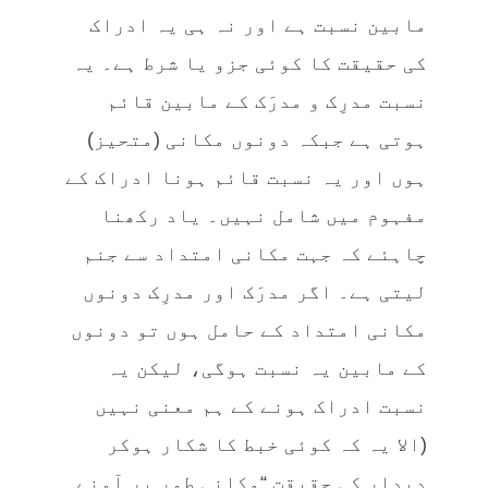
مابین نسبت ہے اور نہ ہی یہ ادراک
کی حقیقت کا کوئی جزو یا شرط ہے۔ یہ
نسبت مدرِک و مدرَک کے مابین قائم
ہوتی ہے جبکہ دونوں مکانی (متحیز)
ہوں اور یہ نسبت قائم ہونا ادراک کے
مفہوم میں شامل نہیں۔ یاد رکھنا
چاہئے کہ جہت مکانی امتداد سے جنم
لیتی ہے۔ اگر مدرَک اور مدرِک دونوں
مکانی امتداد کے حامل ہوں تو دونوں
کے مابین یہ نسبت ہوگی، لیکن یہ
نسبت ادراک ہونے کے ہم معنی نہیں
(الا یہ کہ کوئی خبط کا شکار ہوکر
دیدار کی حقیقت “مکانی طور پر آمنے