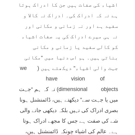
اشیاء کی صفات ہیں جن کا ادراک ہوتا
ہے نہ کہ ادراک کی۔ ادراک نہ کالا و
سفید ہے اور نہ زمانی و مکانی اور
نہ ہی میرے ادراک کی یہ صفات اشیاء
کو کالی سفید یا زمانی و مکانی
بناتی ہیں۔ ہم اس دنیا میں “مکانی
جہت والی اشیاء” دیکھتے ہیں (we
have vision of
dimensional objects) نہ کہ ہم “جہت
میں یا جہت سے” دیکھتے ہیں، ڈائمنشنل ہونا
بصری ادراک کی نہیں بلکہ دیکھی جانے والی
شے کی صفت ہے جس کا مجھے ادراک ہوتا
ہے۔ عالم کی اشیاء چونکہ ڈائمنشنل ہیں،