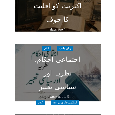
اکثریت کو اقلیت
کا خوف
4 days ago
زبان وادب
کلام
اجتماعی احکام،
نظریہ اور
سیاسی تعبیر
1 week ago
اسلامی فکری روایت
کلام
کیا نظریہ