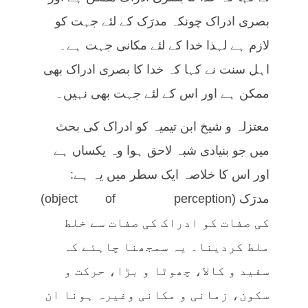
بصری ادراک چونکہ مدرَک کے لئے جہت کو
لازم ہے لہذا خدا کے لئے مکانی جہت ہے۔
اہل سنت نے کہا کہ خدا کا بصری ادراک بھی
ممکن ہے اور اس کے لئے جہت بھی نہیں۔
معتزلہ و شیخ ابن تیمیہ کو ادراک کی بحث
میں جو بنیادی شبہ لاحق ہوا وہ یکساں ہے
اور اس کا خلاصہ ایک سطر میں یہ ہے:
مدرَک (object of perception)
کی صفات کو ادراک کی صفات سے خلط
ملط کردینا۔ یہ سمجھنا چاہئے کہ
سفید و کالا، چھوٹا و بڑا، حرکت و
سکون، زمانی و مکانی وغیرہ ہونا ان