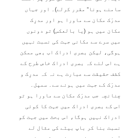
سامنے ہونا” مقرر کرلے)۔ اور جہاں
مدرَک مکان سے ماورا ہو اور مدرِک
مکان میں ہو (یا بالعکس) تو دونوں
میں سرے سے مکانی جہت کی نسبت نہیں
ہوگی، لیکن بصری ادراک اب بھی ممکن
ہے اس لئے کہ بصری ادراک خاص طرح کے
کشف حقیقت سے عبارت ہے نہ کہ مدرِک و
مدرَک کے جہت میں ہونے سے۔ سمپل۔
چنانچہ جب مدرَک مکان سے ماورا ہو تو
اس کے بصری ادراک میں جہت کا کوئی
ادراک نہیں ہوگا، اس بحث میں جہت کو
نسبت بنا کر باپ بیٹے کی مثال لے