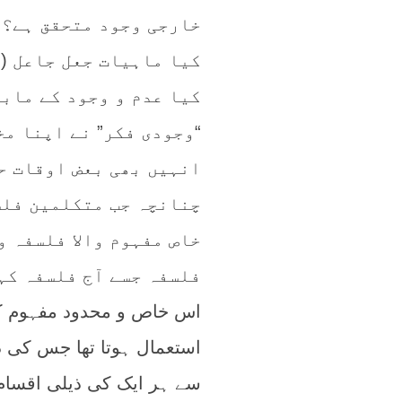
خارجی وجود متحقق ہے؟ 
کیا ماہیات جعل جاعل (ی
کیا عدم و وجود کے مابی
“وجودی فکر” نے اپنا م
انہیں بھی بعض اوقات حک
چنانچہ جب متکلمین فلس
خاص مفہوم والا فلسفہ و
فلسفہ جسے آج فلسفہ کہ
اس خاص و محدود مفہوم ک
استعمال ہوتا تھا جس کی د
سے ہر ایک کی ذیلی اقسام 