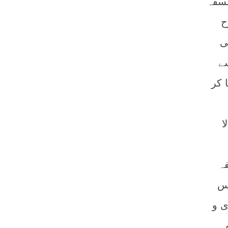
لسفہ
ح
ی
ے
 کر
ا
ہ
اس
 ھ) کی ارسطوی و