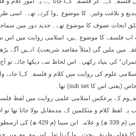
ی فلسفہ کہہ کر فلسفہ کہا جاتا ہے یہ امور کلام و ف
بدیع و بلاغت وغیرہ کا موضوع ہوا کرتے تھے۔ اسی طر
علق ابحاث تصوف کا موضوع تھے۔ جدید دور میں سماج
 اب فلسفے کا موضوع ہیں، اسلامی روایت میں اس س
 میں ملیں گی (مثلاً مقاصد شریعت)، انہیں آگے بڑھا
مران” کی بنیاد رکھی۔ اس لحاظ سے دیکھا جائے تو آج
لامی علوم کی روایت میں کلام و فلسفہ کہا جانے وال
 اس کا sub set) تھا۔
فہوم کے برعکس اسلامی علمی روایت میں لفظ فلسف
یہ لفظ کلام و متکلمین کے مدمقابل بولا جاتا تھا تو 
سے مراد علامہ ابونصر فارابی (م 339 ھ) و علامہ ابن سینا (م 429
 کا عقلی طریقہ بحث ہوا کرتا تھا۔ اس مفہوم میں جو