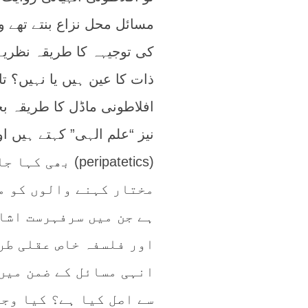
مسائل محل نزاع بنتے تھے و
ذات کا عین ہیں یا نہیں؟ ت
افلاطونی ماڈل کا طریقہ ب
نیز “علم الہی” کہتے ہیں ا
(peripatetics)
مختار کہنے والوں کو مت
ہے جن میں سرفہرست اشا
اور فلسفہ خاص عقلی طری
انہی مسائل کے ضمن میں 
سے اصل کیا ہے؟ کیا وجو