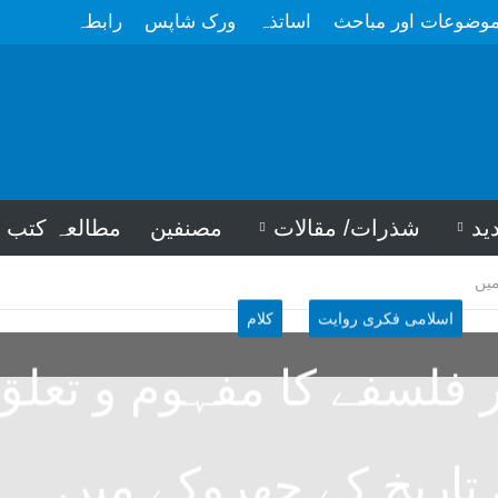
وضوعات اور مباحث
اساتذہ
ورک شاپس
رابطہ
ید
شذرات/ مقالات
مصنفین
مطالعہ کتب
میں
اسلامی فکری روایت
کلام
ر فلسفے کا مفہوم و تعلق
تاریخ کے جھروکے میں