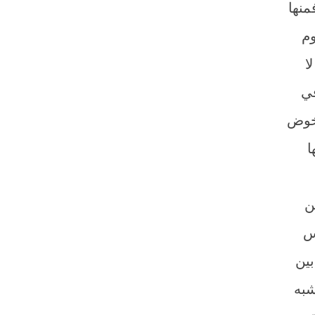
منها
وم
ا
في
لخوض
ا
ن
س
بين
شبه