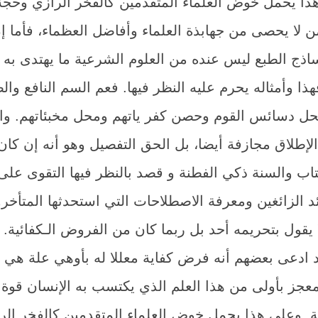
هذا يحمل خوض العلماء المتقدمين کالفخر الرازي وحجة
ن لا يحصى من جهابذة العلماء وأفاضل العظماء، فأما إ
ساذج الطبع ليس عنده من العلوم الشرعية ما يهتدى به 
 وأمثاله يحرم عليه النظر فيها. فعم السم النافع وال
محل دسائس القوم وحصن كفر ياتهم ومحل مخبئاتهم. وا
لإطلاق مجازفة أيضا، بل الحق التفصيل وهو أنه إن كان
تاب والسنة ذكي الفطنة و قصد بالنظر فيها التقوى على
 الزائغين ومعرفة الاصطلاحات التي استحدثها المتأخر
ا يقول بتحريمه أحد بل ربما كان من الفروض الـكفائية.
ادعى بعضهم أنه فرض كفاية معللا له بأوهي علة هي
لمعجز بأولى من هذا العلم الذي يكتسب به الإنسان قوة
قة. وعلى هذا يحمل خوض العلماء المتقدمين کالفخر الر