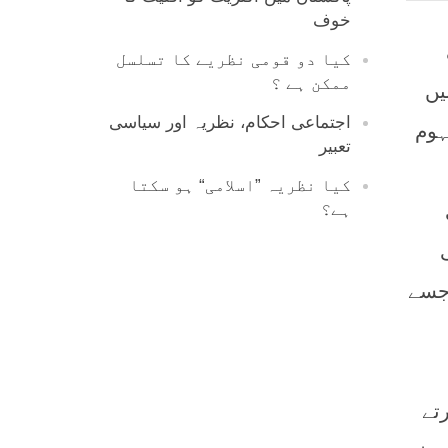
خوف
کیا دو قومی نظریے کا تسلسل
ممکن ہے ؟
یں
اجتماعی احکام، نظریہ اور سیاسی
ہوم
تعبیر
کیا نظریہ ”اسلامی“ ہو سکتا
ہے؟
 جسے
تے