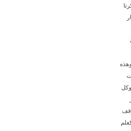
تا
ر
وهذه
ت
وكل
وقف
كعلم