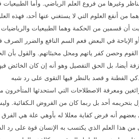
مناظر وغيرها من فروع العلم الرياضي. وأما الطبيعيات ف
ا من أنفع العلوم التي لا يستغني عنها أحد، فهذه العل
بت أن قسمين من الحكمة وهما الطبيعيات والرياضيات ل
و الإباحة في البعض فعم السم النافع والضرر الصرف 
القوم وحصن كفر ياتهم ومحل مخبئاتهم. والقول بأن ا
فة أيضا، بل الحق التفصيل وهو أنه إن كان الخائض فيه
كي الفطنة و قصد بالنظر فيها التقوى على رد شبه
ائغين ومعرفة الاصطلاحات التي استحدثها المتأخرون م
قول بتحريمه أحد بل ربما كان من الفروض الـكفائية. ولي
بعضهم أنه فرض كفاية معللا له بأوهي علة هي الفرق 
ى من هذا العلم الذي يكتسب به الإنسان قوة على رد ال