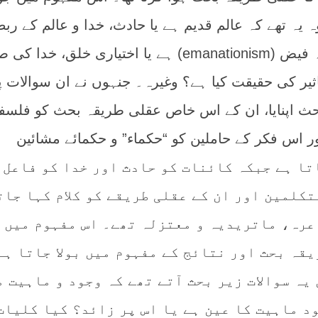
ہ یہ تھے کہ عالم قدیم ہے یا حادث، خدا و عالم کے رب
کی توجیہہ کا طریقہ نظریہ فیض (emanationism) ہے یا اختیاری خلق، خ
اثیر کی حقیقت کیا ہے؟ وغیرہ۔ جنہوں نے ان سوالات پر
حث اپنایا، ان کے اس خاص عقلی طریقہ بحث کو فلسف
ور اس فکر کے حاملین کو “حکماء” و حکمائے مشائین
 بھی کہا جاتا ہے جبکہ کائنات کو حادث اور خدا کو فاعل
کلمین اور ان کے عقلی طریقے کو کلام کہا جات
عرہ، ماتریدیہ و معتزلہ تھے۔ اس مفہوم میں ک
قہ بحث اور نتائج کے مفہوم میں بولا جاتا ہے
یہ سوالات زیر بحث آتے تھے کہ وجود و ماہیت م
د ماہیت کا عین ہے یا اس پر زائد؟ کیا کلیات