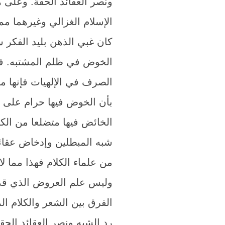
ونصر العقائد الحقة. وعلى 
الإسلام الغزالي وغيرهما مم
كان غبي الذهن بليد الفكر 
الخوض في ظلم المشتبه. فهذا
الصرف في الإلهيات فإنها 
بأن الخوض فيها حرام على ا
الخائض فيها متضلعا من الك
شبه المبطلين وإدخاض عقائد
من علماء الكلام فهذا مما ل
وليس علم العروض الذي قد 
الفرق بين الشعر والكلام ا
رد الشبه ونصر العقائد الح