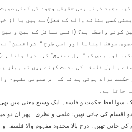
کیا وجود ذہنی بھی حقیقی وجود کی کوئی صورت 
عنی کسی بنانے والے کے فعل) سے ہیں یا از خو
ن کوئی واسطہ ہے؟ (انہی مسائل کے بیچ و بیچ
خصوص موقف اپنایا اور اسی طرح “اشراقیین” نے،
ما اور بعض کو “اہل تحقیق” کہہ دیا جاتا ہے)
فے و اہل فلسفہ کی مذمت کرتے ہیں تو وہاں یہ
 حکمت مراد ہوتی ہے نہ کہ اس عمومی مفہوم وال
ا جاتا ہے۔
ے سوا لفظ حکمت و فلسفہ ایک وسیع معنی میں بھی
و اقسام کی جاتی تھیں: علمی و نظری۔ پھر ان دو می
کی جاتی تھیں۔ درج بالا محدود مفہوم والا فلسفہ و