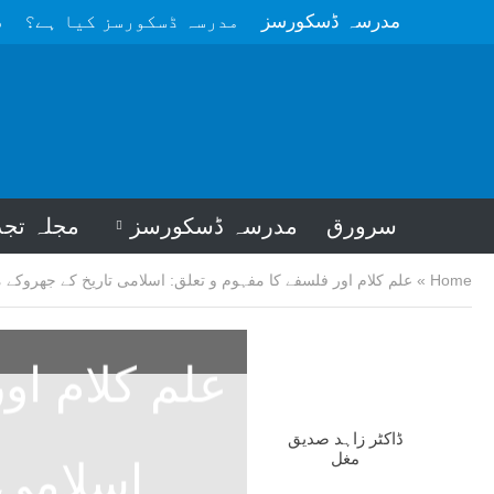
مدرسہ ڈسکورسز
مدرسہ ڈسکورسز کیا ہے؟
م
سرورق
مدرسہ ڈسکورسز
مجلہ تجد
Home
»
علم کلام اور فلسفے کا مفہوم و تعلق: اسلامی تاریخ کے جھروکے 
علم کلام او
ڈاکٹر زاہد صدیق
مغل
اسلامی 