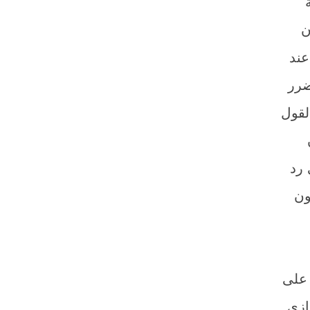
ن
عند
ضرر
لقول
 رد
ون
 على
ازي