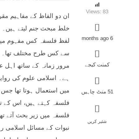
Views:
83
ان دو الفاظ کے مفاہیم مق
خلط مبحث جنم لیتے ہیں۔ یہ
6 months ago
لفظ فلسفہ کس مفہوم میں ب
سے کس طرح مختلف تھا۔
کمنت کیجے
مرور زمانہ کے ساتھ اہل ع
ہے۔ اسلامی علوم کی روا
میں استعمال ہوتا تھا جس
51 منٹ چاہیں
فلسفہ کہتے ہیں، اس کے تح
فلسفہ میں زیر بحث آتے تھے
شئیر کریں
نبوات کے مسائل اسلامی ر