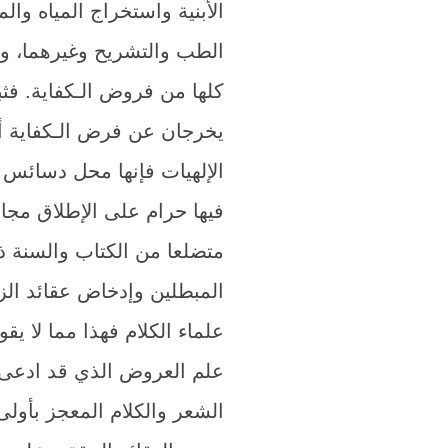
الأبنية واستخراج المياه وال
الطب والتشريح وغيرهما، وهم
كلها من فروض الـكفاية. فث
يخرجان عن فرض الـكفاية أ
الإلهيات فإنها محل دسائس 
فيها حرام على الإطلاق مجاز
متضلعا من الكتاب والسنة ذ
المبطلين وإدخاض عقائد الز
علماء الكلام فهذا مما لا ي
علم العروض الذي قد ادعى 
الشعر والكلام المعجز بأول