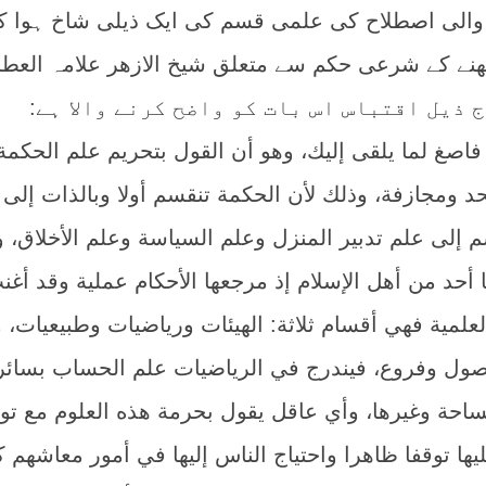
لی اصطلاح کی علمی قسم کی ایک ذیلی شاخ ہوا کر
ے کے شرعی حکم سے متعلق شیخ الازھر علامہ العطا
فاصغ لما يلقى إليك، وهو أن القول بتحريم علم الحكمة
د ومجازفة، وذلك لأن الحكمة تنقسم أولا وبالذات إلى
سم إلى علم تدبير المنزل وعلم السياسة وعلم الأخلاق، 
ا أحد من أهل الإسلام إذ مرجعها الأحكام عملية وقد أغن
العلمية فهي أقسام ثلاثة: الهيئات ورياضيات وطبيعيات، 
 أصول وفروع، فيندرج في الرياضيات علم الحساب بسائر
ساحة وغيرها، وأي عاقل يقول بحرمة هذه العلوم مع ت
يها توقفا ظاهرا واحتياج الناس إليها في أمور معاشهم 