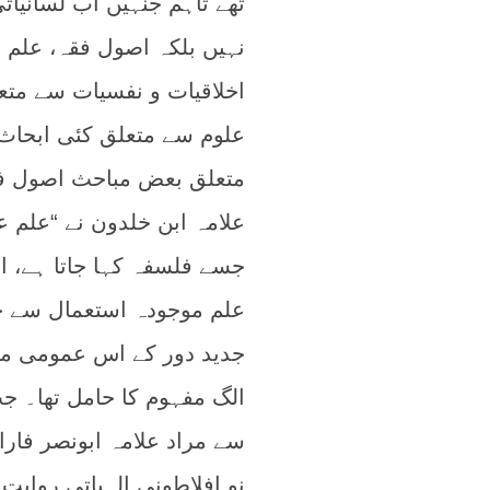
تھے تاہم جنہیں اب لسانیات
نہیں بلکہ اصول فقہ، علم 
اخلاقیات و نفسیات سے مت
علوم سے متعلق کئی ابحاث
متعلق بعض مباحث اصول فقہ
علامہ ابن خلدون نے “علم ع
جسے فلسفہ کہا جاتا ہے، اس
علم موجودہ استعمال سے خاص (یعنی
جدید دور کے اس عمومی م
الگ مفہوم کا حامل تھا۔ جب 
نو افلاطونی الہیاتی روایت