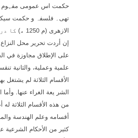
حکمت اس عمومی مفہوم وا
تھی۔ فلسفہ و حکمت سیکھن
الازھری (م 1250 ھ) کا درج ذیل اقتباس اس بات کو واضح کرنے والا ہے:
إن أردت تحرير محل النزاع 
على الإطلاق مجاوزة في الح
علمية وعملية، والثانية تنق
الأقسام الثلاثة لم يشتغل به
الشر يعة الغراء عنها. وأما 
من هذه الأقسام الثلاثة له
أقسامه وعلم الهندسة والم
كثير من الأحكام الشرعية عل