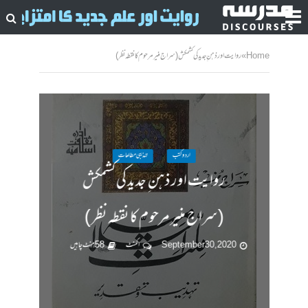
Home
»
روایت اور ذہن ِ جدید کی کشمکش (سراج منیر مرحوم کا نقطہ نظر )
اردو کتب
تہذیبی مطالعات
روایت اور ذہن ِ جدید کی کشمکش
(سراج منیر مرحوم کا نقطہ نظر )
September 30, 2020
ا کمنٹ
58 منٹ چاہیں