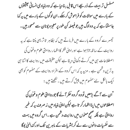
مسلسل تربیت کے ذریعے اس قابل بنا دیا ہے کہ وہ بنیادی انسانی حیثیتوں
کے بارے میں سوالات کو فراموش کرسکے۔ان لوگوں کے بارے میں یہ کہا
جاسکتا ہے کہ یہ وہ لوگ ہیں جو فیصلہ کن طور پر معجزہ یونان سے مسحور ہیں ۔
تیسرے گروہ کے بارے میں فرماتے ہیں کہ بظاہر تا ثر یہی بنتا ہے کہ یہ
روایت کےساتھ جڑاہوا ہے اور اپنی فکر کا اظہار روایتی علوم وفنوں کی
اصطلاحات ہی میں کرتے دکھائی دیتا ہے لیکن حقیقت میں روایت کا اتنا ہی
بدترین دشمن ہے ۔مزید یہ کہ اس گروہ کے افراد روایت کے مفہوم کوبھی
ایک بالکل نئے مفہوم میں پیش کرتے ہیں ۔لکھتے ہیں:
“ان سے آگے بڑھیں تو وہ گر وہ نظر آئے گا جوروایتی علوم و فنون کی
اصطلاحوں میں اپنا اظہار کر تا ہے لیکن اپنی بنیاد میں نہ صرف یہ کہ غیر
روایتی ہے بلکہ صحیح معنو ں میں روایت دشمن ہے ۔اس گروہ میں بہت
سے نفسیات دانوں سے لے کر بشریات کے ماہرین تک اور کندالنی یوگا