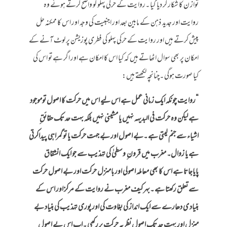
تواز ن کا شکار کر دیا گیا ۔روایت کے حرکی پہلو کو واضح کرتے ہوئے وہ
روایت اور جدید ذہن کے مابین بعد اور اجنبیت کی وجہ اور اس کا ممکنہ حل
پیش کرتے ہیں اور روایت کے حرکی پہلو کی فطری پوزیشن پر لوٹ آنے کے
امکان پر بھی سوال اٹھاتے ہیں کہ کیا اس کا امکان ہے اور اگر ہے تو اس کی
کیا صورت ہوگی ۔چنانچہ لکھتے ہیں:
“روایت چونکہ ایک زمانی عمل ہے اس لیے اس میں حرکت کا اصول توموجود
ہے لیکن وہ حرکت فی البدیہہ نہیں یا مشینی نہیں بلکہ بہت حد تک حقائق ِ
اشیاء سےجنم لیتی ہے ۔بے اصول اور بے جہت حرکت یا تو گمراہی پیداکرتی
ہے یا زوال۔ مغرب میں قرون ِ وسطیٰ کی تہذیب سے جو ایک انشقاق
پایاجاتا ہے اس کا بھی معاملہ اصولی اور بامنزل حرکت اور بے اصول حرکت
سے تعلق رکھتا ہے ۔بہر کیف مغرب نے روایت کے مرکز اور اس کے
بنیاد ی دھارے سے ایک انداز کی بغاوت کی اور پوری تہذیب کی بنیاد بے
منزل اور بہت حد تک اصول نظریہ حرکت پر رکھی ۔اب اس بے اصول