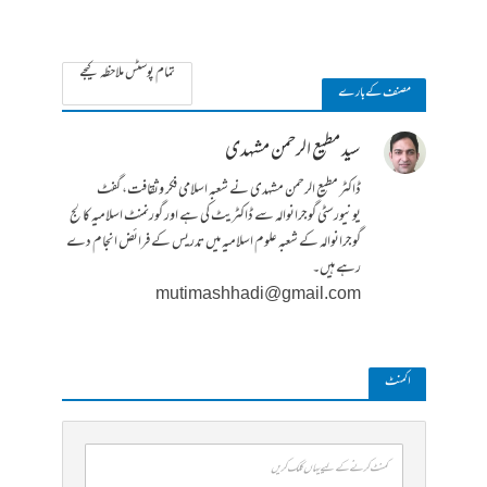
تمام پوسٹس ملاحظہ کیجے
مصنف کے بارے
سید مطیع الرحمن مشہدی
ڈاکٹر مطیع الرحمن مشہدی نے شعبہ اسلامی فکر وثقافت، گفٹ
یونیورسٹی گوجرانوالہ سے ڈاکٹریٹ کی ہے اور گورنمنٹ اسلامیہ کالج
گوجرانوالہ کے شعبہ علوم اسلامیہ میں تدریس کے فرائض انجام دے
رہے ہیں۔
mutimashhadi@gmail.com
ا کمنٹ
کمنٹ کرنے کے لیے یہاں کلک کریں