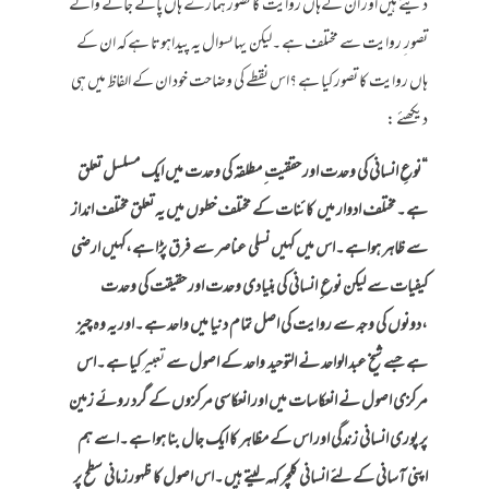
دیتے ہیں اور ان کےہاں روایت کا تصور ہمارے ہاں پائے جانے والے
تصور ِ روایت سے مختلف ہے ۔لیکن یہاںسوال یہ پیداہوتا ہےکہ ان کے
ہاں روایت کا تصور کیا ہے ؟اس نقطے کی وضاحت خود ان کے الفاظ میں ہی
دیکھئے :
“نوعِ انسانی کی وحدت اور حققیت ِ مطلقہ کی وحدت میں ایک مسلسل تعلق
ہے ۔مختلف ادوار میں کائنات کے مختلف خطوں میں یہ تعلق مختلف انداز
سے ظاہر ہواہے ۔اس میں کہیں نسلی عناصر سے فرق پڑا ہے،کہیں ارضی
کیفیات سے لیکن نوع ِ انسانی کی بنیادی وحدت اور حقیقت کی وحدت
،دونوں کی وجہ سے روایت کی اصل تمام دنیا میں واحد ہے ۔اور یہ وہ چیز
ہے جسے شیخ عبد الواحد نے التوحید واحد کے اصول سے
تعبیر
کیا ہے ۔اس
مرکزی اصول نے انعکاسات میں اور انعکاسی مرکزوں کے گرد روئے زمین
پر پوری انسانی زندگی اور اس کے مظاہر کا ایک جال بنا ہوا ہے ۔اسے ہم
اپنی آسانی کے لئے انسانی کلچر کہہ لیتے ہیں ۔اس اصول کا ظہورزمانی سطح پر