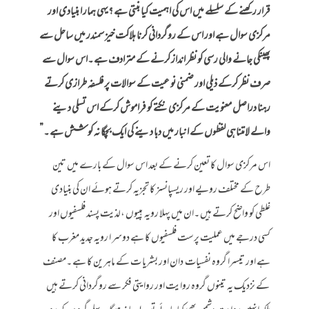
قرار رکھنے کے سلسلے میں اس کی اہمیت کیا بنتی ہے ؟یہی ہمار ا بنیادی اور
مرکزی سوال ہے اور اس کے روگردانی کرنا ہلاکت خیز سمندر میں ساحل سے
پھینکی جانے والی رسی کو نظر انداز کرنے کے مترادف ہے ۔اس سوال سے
صرف نظر کرکے ذیلی اور ضمنی نو عیت کے سوالات پر فلسفہ طرازی کرتے
رہنا دراصل معنویت کے مرکزی نکتے کو فراموش کرکے اس تسلی دینے
والے لامتناہی لفظوں کے انبار میں دبا دینے کی ایک بچگا نہ کو شش ہے ۔”
اس مرکزی سوال کا تعین کرنے کے بعد اس سوال کے بارے میں تین
طرح کے مختلف رویے اور ریسپانسز کا تجزیہ کرتے ہوئے ان کی بنیادی
غلطی کو واضح کرتے ہیں ۔ان میں پہلا رویہ ہپیوں ،لذیت پسند فلسفیوں اور
کسی درجے میں عملیت پرست فلسفیوں کا ہے دوسر ا رویہ جدید مغرب کا
ہے اور تیسرا گروہ نفسیات دان اور بشریا ت کے ماہرین کا ہے ۔مصنف
کے نزدیک یہ تینوں گروہ روایت اور روایتی فکر سے روگردانی کرتے ہیں