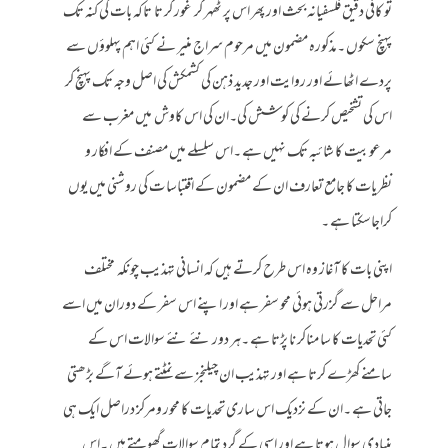
تو کافی دقیق فلسفیانہ بحث اور پھر اس پر ٹھہر کر غور کر تا تاکہ بات کی کنہ تک
پہنچ سکوں ۔مذکورہ مضمون میں مرحوم سراج منیر نے کئی اہم پہلوؤں سے
پردے اٹھائے اور روایت اور جدید ذہن کی کشمکش کی اصل وجہ تک پہنچ کر
اس کی تشخیص کرنے کی کوشش کی۔ان کی اس کاوش میں مغرب سے
مرعوبیت کا شائبہ تک نہیں ہے ۔اس سلسلے میں مصنف کے افکار و
نظریات کا جامع تعارف ان کے مضمون کے اقتباسا ت کی روشنی میں یوں
کراجاسکتا ہے ۔
اپنی بات کا آغاز وہ اس طرح کرتے ہیں کہ انسانی تہذیب چونکہ مختلف
مراحل سے گزرتی ہوئی محو سفر ہے اور اپنے اس سفر کے دوران میں اسے
کئی تحدیات کا سا مناکر نا پڑتا ہے ۔ہر دور نئے نئے سوالات اس کے
سامنے کھڑے کرتا ہے اور تہذیب ان چیلنجز سے نمٹتے ہوئے آگے بڑھتی
جاتی ہے ۔ان کے نزدیک اس ساری تحدیات کا محور ومرکز دراصل ایک ہی
بنیادی سوال ہوتا ہے اور اسی کے گرد تمام سوالات گھومتے ہیں ۔اس