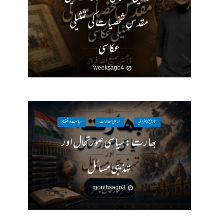
مقدس شخصیات کی تمثیلی
عکاسی
4 weeks ago
تاریخ / جغرافیہ
تہذیبی مطالعات
سیاست واقتصاد
بھارت : سیاسی صورتحال اور
تہذیبی مسائل
3 months ago