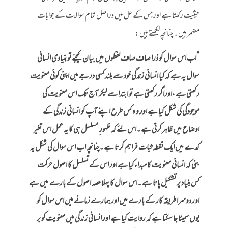
حیثیت رکھتا ہے اور جس کے حل میں دراصل تمام سوالات کے جوابات
مضمر ہیں ۔ چنانچہ لکھتے ہیں :
“اب اس سوال کو ذرا صاف صاف لفظوں میں بیان کیجئے تو بنیادی انسانی
سوال یہ ہے کہ کیا انسانی زندگی خود سے بلند کسی درجے میں اپنی کوئی معنویت
رکھتی ہے ،اوراگر رکھتی ہے تو ابتدا سے لیکر آج تک اس معنویت کی
موجودگی کی شکل کیا ہے اور و ہ کس طرح اپنے آپ کو انسانی زندگی کے
اوضاع میں ظاہر کرتی ہے ۔اس لئے کہ ظہور ِ مسلسل ہی کا یہ عمل اس تغیر
کدے میں ایک نقطہ ثبات فراہم کرتا ہے ۔چنانچہ اب اس سوال کی شکل یہ
بنی کہ انسانی معنویت کا مبداء کیا ہے اور اس کے تسلسل کا اصول حرکت
کس بنیاد پر تشکیل پاتا ہے ۔اس سوال کا پہلا حصہ اصول کے بارے میں ہے
اور دوسرا طریقہ کار کے بارے میں اور ہمارے زمانے میں اس سوال کو
یوں سمیٹا جا سکتا ہے کہ روایت کیا ہے اور انسانی زندگی میں معنویت کو بر