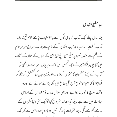
سید مطیع مشہدی
چند سال پہلے ایک کتاب خریدی لیکن اسے باالاستیاب پڑھنے کا موقع نہ ملا۔
کتاب “ملت ِ اسلامیہ ،تہذیب وتقدیر ” کے نام سےجناب سراج منیرمرحوم
کے قلم سے منصہ شہود پر آئی تھی ۔پی ایچ ڈی کے مقالہ کے مواد کے سلسلے
میں کتا بیں دیکھتے ہوئے نگاہ ِ تجسس اس کتاب پر پڑی۔ فہر ست دیکھی تو
کتاب کے چھٹے مضمون کا عنوان “روایت اور ذہن ِ جدید کی کشمکش “دیکھ کر
فوراََچونکا کہ یہی موضوع آج کل دماغ میں جگہ بنائے ہوئے ہے اور ہر
وقت سو چ کا محور بنا ہوا ہے اور یہی سوال مدرسہ ڈسکور س کے اساسی
مباحث میں سے ہے ۔چنانچہ مطالعہ شروع کیا تو ایک نئی دنیا نظروں کے
سامنے گھومنے لگی ۔ چند فقر ات پڑھ کر انہیں دوبارہ پڑھتا ،اس لئے کہ ایک