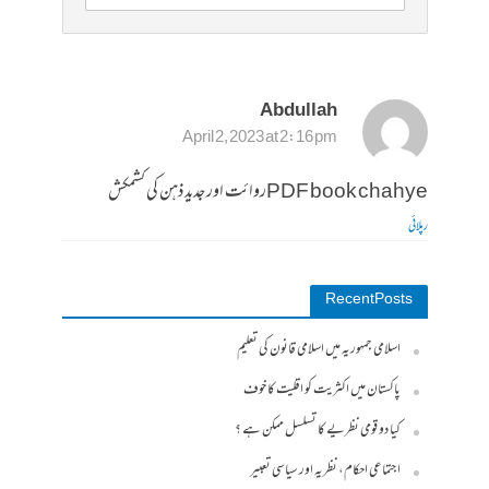
Abdullah
April 2, 2023 at 2:16 pm
PDF book chahyeروائت اور جدید ذہن کی کشمکش
رپلائی
Recent Posts
اسلامی جمہوریہ میں اسلامی قانون کی تعلیم
پاکستان میں اکثریت کو اقلیت کا خوف
کیا دو قومی نظریے کا تسلسل ممکن ہے ؟
اجتماعی احکام، نظریہ اور سیاسی تعبیر