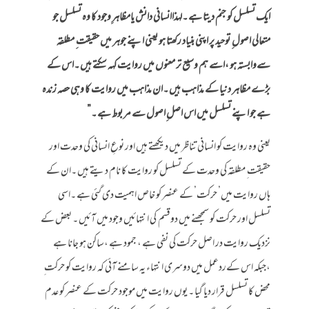
ایک تسلسل کو جنم دیتا ہے ۔لہذاانسانی دانش یامظاہرِ وجود کا وہ تسلسل جو
متعالی اصول ِ توحید پر اپنی بنیاد رکھتا ہو یعنی اپنے جوہر میں حقیقت ِ مطلقہ
سےوابستہ ہو ،اسے ہم وسیع تر معنوں میں روایت کہہ سکتے ہیں ۔اس کے
بڑے مظاہر دنیا کے مذاہب ہیں ۔ان مذاہب میں روایت کا وہی حصہ زندہ
ہے جو اپنے تسلسل میں اس اصل ِاصول سے مر بوط ہے ۔”
یعنی وہ روایت کو انسانی تناظر میں دیکھتے ہیں اور نوعِ انسانی کی وحدت اور
حقیقت ِ مطلقہ کی وحدت کے تسلسل کو روایت کا نام دیتے ہیں ۔ان کے
ہاں روایت میں’ حرکت’ کے عنصر کو خاص اہمیت دی گئی ہے ۔اسی
تسلسل اور حرکت کو سمجھنے میں دوقسم کی انتہائیں وجود میں آئیں ۔ بعض کے
نزدیک روایت در اصل حرکت کی نفی ہے ، جمود ہے ،ساکن ہو جانا ہے
،جبکہ اس کےردعمل میں دوسری انتہاء یہ سامنے آئی کہ روایت کو حرکت ِ
محض کا تسلسل قرار دیا گیا ۔ یوں روایت میں موجود حرکت کے عنصر کو عدم