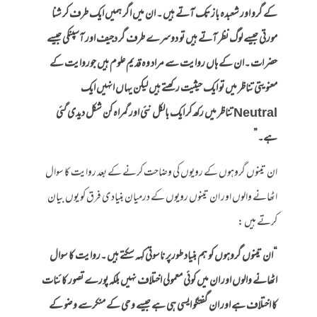
کے گرو اور شعبدہ باز تک آتے ہیں ۔ ان میں اگر ہمیں ایک طرف کر شنا
مورتی جیسے لوگ نظر آتے ہیں تو دوسرے طرف گر دجیف اور آسپنکی جیسے
حضر ات ۔ان کے ہاں روایت سے مراد وہ قدیم علوم ہیں جوروایت کے
معنویتی تناظر میں تو ایک حیثیت رکھتے ہیں لیکن یہاں انہیں ایک
Neutral
تناظر میں رکھ کر ایک بالکل نئی اور گمراہ کن شکل دیدی گئی
ہے۔”
ان تینوں گروہوں کے رویوں کی وضاحت کرنے کے بعد روایت کا سوال
اٹھانے والوں اور ان تینوں رویوں کے درمیان بنیاد ی فرق کو یوں بیان
کرتے ہیں :
“ان تینوں گروہوں کو ہم بنیاد طورپر ناسوتی کہہ سکتے ہیں ۔روایت کا سوال
اٹھانے والوں اور ان میں کوئی معمولی اختلاف نہیں بلکہ پورے تصور کائنات
کا اختلاف ہے اور ان گفتگو ایسی ہی ہے جیسے وحی کے منکرسے وضو کے