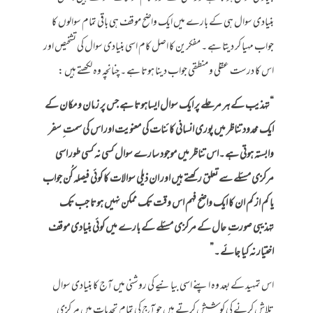
بنیادی سوال ہی کے بارے میں ایک واضح موقف ہی باقی تمام سوالوں کا
جواب مہیا کر دیتا ہے ۔ مفکرین کا اصل کام اسی بنیادی سوال کی تشخیص اور
اس کا درست عقلی و منطقی جواب دینا ہوتا ہے ۔ چنانچہ وہ لکھتے ہیں :
“تہذیب کے ہر مرحلے پر ایک سوال ایساہوتا ہے جس پر زمان و مکان کے
ایک محدود تناظر میں پوری انسانی کائنات کی معنویت اور اس کی سمت ِ سفر
وابستہ ہوتی ہے ۔اس تناظر میں موجود سارے سوال کسی نہ کسی طور اسی
مرکزی مسئلے سے تعلق رکھتے ہیں اور ان ذیلی سوالات کا کوئی فیصلہ کُن جواب
یا کم از کم ان کا ایک واضح فہم اس وقت تک ممکن نہیں ہوتا جب تک
تہذیبی صورت ِ حال کے مرکزی مسئلے کے بارے میں کوئی بنیادی موقف
اختیار نہ کیا جائے ۔”
اس تمہید کے بعد وہ اپنے اسی بیانیے کی روشنی میں آج کا بنیادی سوال
تلاش کرنے کی کوشش کرتے ہیں جو آج کی تمام تحدیات میں مر کزی