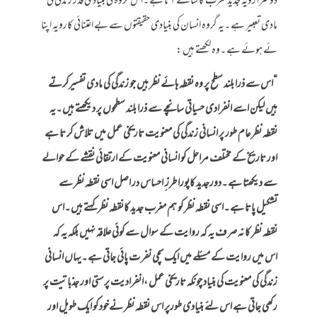
دوسرا رویہ جدیدمغرب کا سامنے آتا ہے ۔اس گروہ کی بنیادی قدر زندگی کی
مادی تعبیر ہے ۔یہ گروہ انسان کی بنیادی حقیقتوں سے بے اعتنائی کارویہ اپنا
ئے ہوئے ہے ۔وہ لکھتے ہیں :
“اس سے ذرا بلند سطح پر وہ نقطہ ہائے نظر ہیں جو زندگی کی مادی تفسیرکرتے
ہیں لیکن اسے انفرادی حسیاتی سانچے سے ذرا بلند سطحوں پر دیکھتے ہیں ۔یہ
نقطہ نظر عام طور پر انسانی زندگی کی معنویت تاریخی عمل میں تلاش کر تا ہے
اور تاریخ کے مختلف مراحل کو انسانی معنویت کے ارتقائی نقشے کے حوالے
سے دیکھتا ہے ۔دورجدید کاپورا طرز ِ احساس در اصل اسی نقطہ نظر سے
تشکیل پاتا ہے ۔اسی نقطہ نظر کو ہم مغرب جدید کانقطہ نظر کہتے ہیں ۔اس
نقطہ نظر کا نہ صر ف یہ کہ روایت کے سوال سے کوئی علاقہ نہیں بلکہ یہ کہ
اس میں روایت کے مسئلے میں ایک سچی نفر ت پائی جاتی ہے ۔یہاں انسانی
زندگی کی معنویت کی بنیاد چونکہ تاریخی عمل ،انفرادیت پرستی اور جذباتیت پر
رکھی جاتی ہے اس لئے بنیادی طورپر اس نقطہ نظر نےخود کو ایک طویل اور