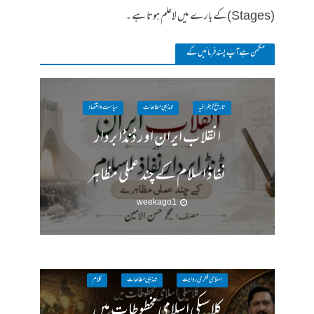
(Stages)کے بارے میں لاعلم ہوتا ہے ۔
مکمن ہےآپ پسند فرمائیں گے
تاریخ / جغرافیہ
تہذیبی مطالعات
سیاست واقتصاد
انقلاب ایران اور ڈنڈا بردار
نفاذ اسلام کے چند عملی مظاہر
1 week ago
اسلامی فکری روایت
تہذیبی مطالعات
کلام
کلاسیکی اسلامی مخطوطات میں