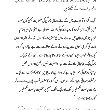
بلکہ انہیں روایت دشمن بھی کہا جائے تو بے جا نہ ہوگا۔ پہلے گروہ کے رویہ
کا تجزیہ کرتے ہوئے لکھتے ہیں :
” ایک گروہ تو وہ ہے جس کے لئے انسانی زندگی کی معنویت کبھی کوئی مسئلہ
نہیں بنتی ۔اس گر وہ کارویہ زندگی کی طرف انفعالی ہے یعنی دنیا میں عام
طورپر جو بھی رجحان چل رہاہے ،اس کی معنویت کا سوال اٹھائے بغیر اور اپنی
ذات کی گہری تہوں سے پیدا ہونے والےسوالات سے بے نیاز ، یہ گرو ہ
ایک عالم خواب میں اسی رو کے ساتھ بہتا چلا جاتا ہے ۔ان کے نزدیک
زندگی ایک حیاتیاتی حادثے سے زیادہ اہمیت نہیں رکھتی اور اس محض
حیاتیاتی وجود کی معراج یہ ہے کہ وہ اپنے خارج میں موجود کائنات سے ایک
خوشگوار حسیاتی ربط رکھے اور بس۔اس گروہ کا سلسلہ نسب ہپیوں سے لے کر
لذیت پرست فلسفیوں تک اور ایک الگ سطح پر عملیت پرست فلسفیوں
تک پھیلا ہوا ہے ۔”