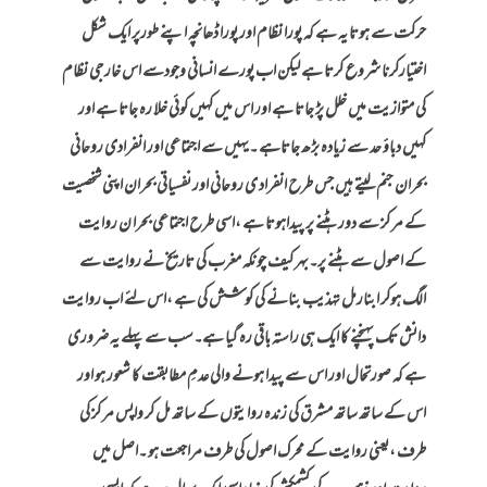
حرکت سے ہوتا یہ ہے کہ پورا
نظام اور پورا ڈھانچہ اپنے طورپر ایک شکل
اختیارکرنا شروع کرتا ہے لیکن اب پورے انسانی وجودسے اس خارجی نظام
کی متوازیت میں خلل پڑ جاتا ہے اور اس میں کہیں کوئی خلا رہ جاتا ہے اور
کہیں دباؤ حد سے زیادہ بڑھ جاتاہے ۔یہیں سے اجتماعی اور انفرادی روحانی
بحران جنم لیتے ہیں جس طرح انفراد ی روحانی اور نفسیاتی بحران اپنی شخصیت
کے مر کز سے دور ہٹنے پر پیداہوتا ہے ،اسی طرح اجتماعی بحرا ن روایت
کے اصول سے ہٹنے پر۔بہر کیف چونکہ مغرب کی تاریخ نے روایت سے
الگ ہوکر ابنارمل تہذیب بنانے کی کوشش کی ہے ،اس لئے اب روایت
دانش تک پہنچنے کا ایک ہی راستہ باقی رہ گیا ہے۔سب سے پہلے یہ ضروری
ہے کہ صورتحال اور اس سے پیدا ہونے والی عدمِ مطابقت کا شعور ہو اور
اس کے ساتھ ساتھ مشرق کی زندہ روایتوں کے ساتھ مل کر واپس مر کز کی
طرف ،یعنی روایت کے محرک اصول کی طرف مراجعت ہو ۔اصل میں