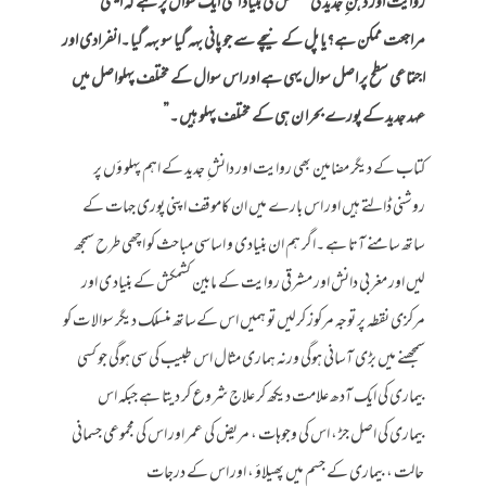
روایت اور ذہن ِ جدید کی کشمکش کی بنیاد اسی ایک سوال پر ہے کہ ایسی
مراجعت ممکن ہے؟یا پل کے نیچے سے جو پانی بہہ گیا سو بہہ گیا ۔انفرادی اور
اجتماعی سطح پر اصل سوال یہی ہے اور اس سوال کے مختلف پہلواصل میں
عہد جدید کے پورے بحرا ن ہی کے مختلف پہلو ہیں ۔”
کتاب کے دیگر مضامین بھی روایت اور دانش ِ جدید کے اہم پہلو ؤں پر
روشنی ڈالتے ہیں اور اس بارے میں ان کاموقف اپنی پوری جہات کے
ساتھ سامنے آتا ہے ۔اگر ہم ان بنیادی و اساسی مباحث کو اچھی طرح سمجھ
لیں اور مغر بی دانش اور مشرقی روایت کے مابین کشمکش کے بنیاد ی اور
مرکزی نقطہ پر توجہ مرکوز کرلیں تو ہمیں اس کےساتھ منسلک دیگر سوالا ت کو
سمجھنے میں بڑی آسانی ہوگی ورنہ ہماری مثال اس طبیب کی سی ہوگی جو کسی
بیماری کی ایک آدھ علامت دیکھ کر علاج شروع کر دیتا ہے جبکہ اس
بیماری کی اصل جڑ ، اس کی وجوہات ، مریض کی عمر اور اس کی مجموعی جسمانی
حالت ، بیماری کے جسم میں پھیلاؤ ، اور اس کے درجات