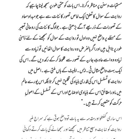
مستحبات و سنن پر مناظر ہ کرنا۔اس بات کو حتمی طورپر سمجھ لینا چاہیے کہ
روایت کے سوال کا تعلق ایک خاص تصور کائنات سے ہے جو مبداو معاد
کے تصورات کے ذریعے آگے بڑھتی ہے ۔جولوگ کائنات کی روحانی تعبیر
کے مسئلے پر واضح نہیں وہ اول تو روایت کے سوال کو سمجھنے کے لئے ذہنی
طور پر نااہل ہیں اور اگر بالفر ض وہ روایت کا سوال اٹھائیں تو زیادہ سے
زیادہ وہ اسے عادتِ جاریہ کے تصور سے مخلوط کر کے رکھ دیں گے۔اس کی
ایک بہت واضح مثال ٹی ۔ایس ۔ایلیٹ کے ہاں ملتی ہے ۔اصل میں
روایت کا تسلسل اس کی قدری بنیاد کی تخلیق نہیں کرتا بلکہ اس پورے عالم
میں ماورا حقائق اس کے بنیادی اوضاع اور اس کے تسلسل کے اصول ِ
حرکت کو متعین کرتے ہیں ۔”
اس ساری گفتکو اورمقدمہ سے یہ بات توواضح ہوتی ہے کہ سراج منیر
روایت کو نہایت وسیع تناظر میں سمجھنے اور سمجھانے کی بات کرتے دکھائی