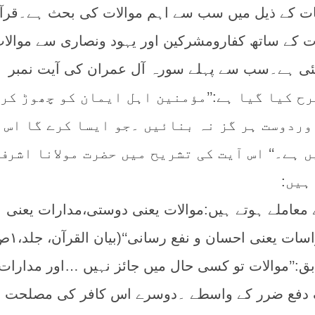
ات کے ذیل میں سب سے اہم موالات کی بحث ہے۔قرآ
 کے ساتھ کفارومشرکین اور یہود ونصاری سے موالا
ی ہے۔سب سے پہلے سورہ آل عمران کی آیت نمبر
رح کیا گیا ہے:’’مؤمنین اہل ایمان کو چھوڑ کر
وردوست ہر گز نہ بنائیں ۔جو ایسا کرے گا اس 
 ہے۔‘‘ اس آیت کی تشریح میں حضرت مولانا اشرف
ہیں:
ے معاملے ہوتے ہیں:موالات یعنی دوستی،مدارات یعنی
ظاہری خوش خلقی اور مواسات یعنی اح
ابق:’’موالات تو کسی حال میں جائز نہیں …اور مدارات 
 دفع ضرر کے واسطے ۔دوسرے اس کافر کی مصلحت د