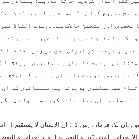
یں نظر انداز کردیا جاتا ہے۔پہلا بنیادی سوا
 صحیح مفہوم کیا ہے؟دوسرے یہ کہ موالات کے حک
ا مخصوص اور متعین حالات سے۔دوسرے الفاظ میں
و مکان کے فرق کے بغیر تمام غیر مسلموںکے سا
عمومی نوعیت کو اصولی سطح پر زیر بحث لایا گ
استثنائی نوعیت کابیان ہے۔مفسرین اورفقہا ک
ہ یہ عمومی نوعیت کا بیان ہے۔ اس کا اطلاق زم
 تمام غیرمسلموں پرہوتا ہے۔مسلمانوں کو ان 
ن کے ساتھ دلی تعلق قائم کرنے سے روک دیا گی
 یہاں تک فرماتے ہیں کہ: ان الانسان لا یستقیم لہ اس
لا بعداوۃ المشرکین و التصریح لہم با لعداوۃ و البغض