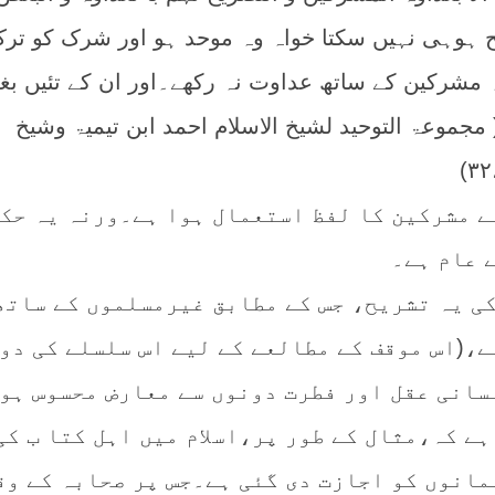
ح ہوہی نہیں سکتا خواہ وہ موحد ہو اور شرک کو تر
ہ مشرکین کے ساتھ عداوت نہ رکھے۔اور ان کے تئیں ب
 مجموعۃ التوحید لشیخ الاسلام احمد ابن تیمیۃ وشیخ
ے مشرکین کا لفظ استعمال ہوا ہے۔ورنہ یہ حک
 عام ہے۔
کی یہ تشریح، جس کے مطابق غیرمسلموں کے ساتھ
ے،(اس موقف کے مطالعے کے لیے اس سلسلے کی دو
نسانی عقل اور فطرت دونوں سے معارض محسوس ہو
ے کہ،مثال کے طور پر،اسلام میں اہل کتا ب کی
مانوں کو اجازت دی گئی ہے۔جس پر صحابہ کے وق