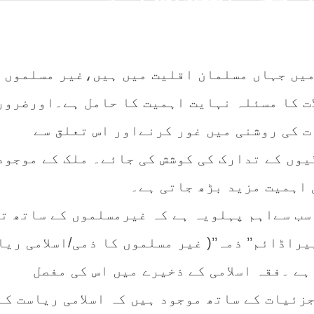
یں جہاں مسلمان اقلیت میں ہیں،غیر مسلموں
ت کا مسئلہ نہایت اہمیت کا حامل ہے۔اورضرور
ت کی روشنی میں غور کرنےاور اس تعلق سے
وں کے تدارک کی کوشش کی جائے۔ ملک کے موجود
 اہمیت مزید بڑھ جاتی ہے۔
سب سےاہم پہلویہ ہے کہ غیرمسلموں کے ساتھ ت
راڈائم’’ ذمہ’’( غیر مسلموں کا ذمی/اسلامی ریا
ہے ۔فقہ اسلامی کے ذخیرے میں اس کی مفصل
زئیات کے ساتھ موجود ہیں کہ اسلامی ریاست کے