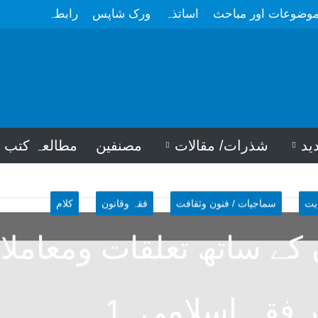
وضوعات اور مباحث
اساتذہ
ورک شاپس
رابطہ
ید
شذرات/ مقالات
مصنفین
مطالعہ کتب
یت
سماجیات / فنون وثقافت
فقہ وقانون
کلام
کے ساتھ تعلقات ومعاملا
ر فقہ اسلامی۔1