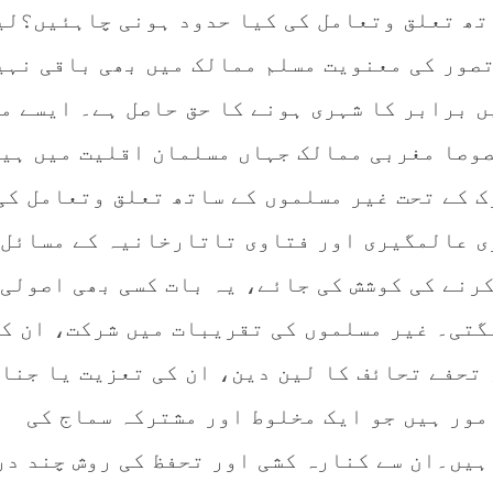
تھ تعلق وتعامل کی کیا حدود ہونی چاہئیں؟لی
تصور کی معنویت مسلم ممالک میں بھی باقی نہی
ں برابر کا شہری ہونے کا حق حاصل ہے۔ ایسے م
وصا مغربی ممالک جہاں مسلمان اقلیت میں ہی
ک کے تحت غیر مسلموں کے ساتھ تعلق وتعامل کی
ی عالمگیری اور فتاوی تاتارخانیہ کے مسائل 
کرنے کی کوشش کی جائے، یہ بات کسی بھی اصولی
گتی۔ غیر مسلموں کی تقریبات میں شرکت، ان ک
تحفے تحائف کا لین دین، ان کی تعزیت یا جنا
مور ہیں جو ایک مخلوط اور مشترکہ سماج کی
ہیں۔ان سے کنارہ کشی اور تحفظ کی روش چند در