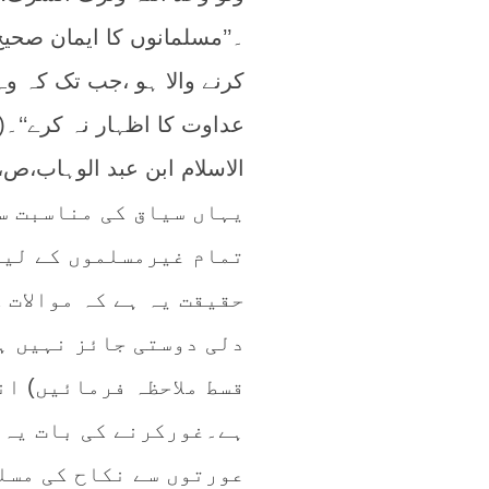
۔’’مسلمانوں کا ایمان صحی
کرنے والا ہو ،جب تک کہ و
عداوت کا اظہار نہ کرے‘‘۔(
الاسلام ابن عبد الوہاب،ص،۳۲)
یہاں سیاق کی مناسبت س
تمام غیرمسلموں کے لیے
حقیقت یہ ہے کہ موالات 
دلی دوستی جائز نہیں ہ
قسط ملاحظہ فرمائیں) ا
ہے۔غورکرنے کی بات یہ ہ
عورتوں سے نکاح کی مسل