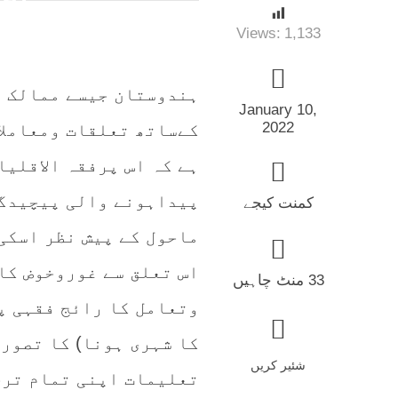
Views:
1,133
ہندوستان جیسے ممالک م
January 10,
2022
کےساتھ تعلقات ومعاملا
ہے کہ اس پرفقہ الاقلیا
پیداہونے والی پیچیدگی
کمنت کیجے
ماحول کے پیش نظر اسکی
اس تعلق سے غوروخوض کا
33 منٹ چاہیں
وتعامل کا رائج فقہی پی
کا شہری ہونا) کا تصور 
شئیر کریں
تعلیمات اپنی تمام ترج