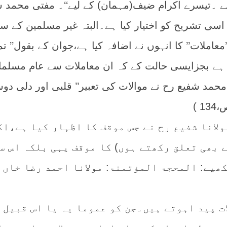
ے ۔تیسرے اکرام ضیف(مہمان) کے لیے‘‘۔ مفتی محمد 
 اسی تشریح کو اختیار کیا ہے۔البتہ غیر مسلمین کے سا
معاملات’’ کا انہوں نے اضافہ کیا ہے،جوان کے بقول’’ تم
 ہے بجزایسی حالت کے کہ ان معاملات سے عام مسلما
حمد شفیع رح نے موالات کی تعبیر’’ قلبی اور دلی دو
ولانا شفیع رح نے جس موقف کا اظہار کیا ہے،اک
 بھی تعلق رکھتے ہوں) کا موقف یہی بلکہ اس س
کھیے: المحجۃ المؤتمنۃ: مولانا احمد رضا خاں
ت پید اہوتے ہیں۔جن کو عموما یہ یا اس قبیل 