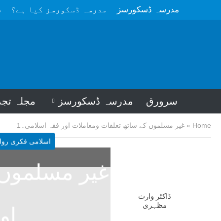
مدرسہ ڈسکورسز
مدرسہ ڈسکورسز کیا ہے؟
م
سرورق
مدرسہ ڈسکورسز
مجلہ تجد
Home
»
غیر مسلموں کے ساتھ تعلقات ومعاملات اور فقہ اسلامی۔1
اسلامی فکری روا
غیر مسلموں 
ڈاکٹر وارث
مظہری
او