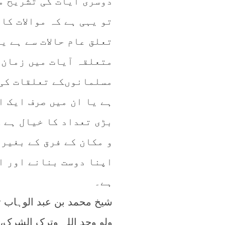
دوسری آیات کی تشریح م
تو یہی ہے کہ موالات کا
تعلق عام حالات سے ہے ی
متعلقہ آیات میں زمان 
مسلمانوںکے تعلقات کی 
ہے یا ان میں صرف ایک 
بڑی تعداد کا خیال ہے ک
و مکان کے فرق کے بغیر
اپنا دوست بنانے اور ا
ہے۔
شیخ محمد بن عبد الوہاب تو
ولو وحد اللہ وترک الشرک، ا