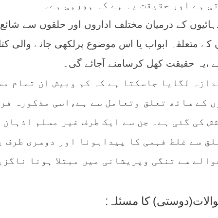
ی ہے اور حقیقت یہ ہے کہ ہورہی ہے۔
ہائیوں کے درمیان مختلف اداروں اور حلقوں سے شائع
 کے متعلقہ ابواب یا اس موضوع پرلکھی جانے والی کتا
ے ،یہ حقیقت کھل کرسامنے آجائے گی۔
دازہ لگایا جاسکتا ہے کہ کم وبیش ان تمام مس
 کے ساتھ تعلق وتعامل سے ہے،اسی مذکورہ فر
ش کی گئی ہے۔ جن سے ایک طرف غیر مسلم اذہان 
لق سے غلط فہمی کا پیداہونا اور دوسری طرف ی
والے سے تنگی وپریشانی میں مبتلا ہونا ناگزی
الات(دوستی) کا مسئلہ: