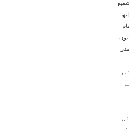
شفیع
تھ
ام
نوں
ستی
ثر
ے
کی