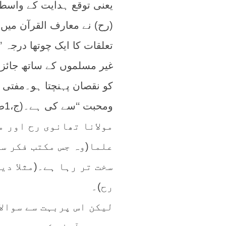
یعنی توقع ہدایت کے واسط
(رح) نے معارف القرآن میں
تعلقات کا ایک چوتھا درجہ ’’
غیر مسلموں کے ساتھ جائز
کو نقصان پہنچتا ہو۔مفتی م
ومحبت ‘‘سے کی ہے۔(ج،1ص،134 )
مولانا تھانوی رح اور م
علما(وہ جس مکتب فکر سے
سخت تر رہا ہے۔(مثلا دی
رح)۔
لیکن اس پربہت سے سوالا