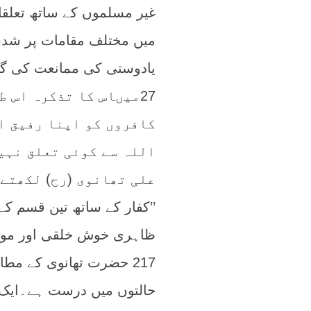
غیر مسلموں کے ساتھ تعلق
میں مختلف مقامات پر شدت
یادوستی کی ممانعت کی گئ
27میںاس کا تذکرہ اس ط
کافروں کو اپنا رفیق ا
اللہ سے کوئی تعلق نہیں
علی تھانوی (رح) لکھتے 
’’کفار کے ساتھ تین قسم ک
217 حضرت تھانوی کے مط
حالتوں میں درست ہے۔ایک