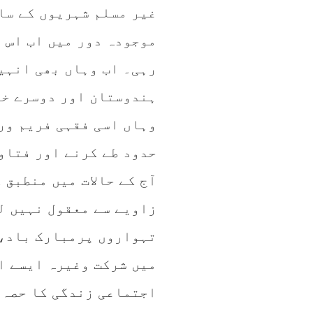
غیر مسلم شہریوں کے سا
موجودہ دور میں اب اس 
رہی۔ اب وہاں بھی انہی
ہندوستان اور دوسرے خص
وہاں اسی فقہی فریم ور
حدود طے کرنے اور فتاو
آج کے حالات میں منطبق 
زاویے سے معقول نہیں ل
تہواروں پرمبارک باد، 
میں شرکت وغیرہ ایسے ا
اجتماعی زندگی کا حصہ 