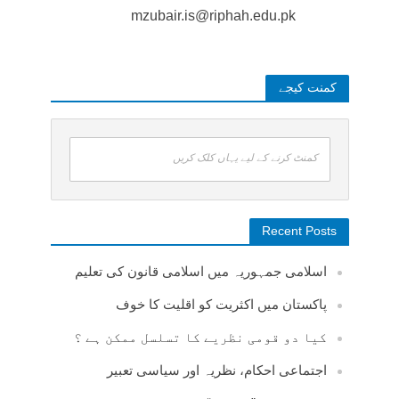
mzubair.is@riphah.edu.pk
کمنت کیجے
کمنٹ کرنے کے لیے یہاں کلک کریں
Recent Posts
اسلامی جمہوریہ میں اسلامی قانون کی تعلیم
پاکستان میں اکثریت کو اقلیت کا خوف
کیا دو قومی نظریے کا تسلسل ممکن ہے ؟
اجتماعی احکام، نظریہ اور سیاسی تعبیر