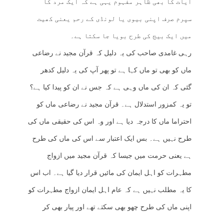
آیات کا بھی ظاہر مفہوم یہی ہے کہ ایک مرد کا
سپرم صرف اپنی بیوی یا لونڈی کے رحم یعنی کھیت
میں ایک بیج کی طرح بویا جا سکتا ہے۔
رہی غامدی صاحب کی یہ دلیل کہ قرآن مجید نے رضاعی
ماں کو بھی تو ماں کہا ہے تو پھر آپ کی یہ دلیل کدھر
گئی کہ ان کی ماں وہی ہے کہ جس نے ان کو پیدا کیا ہے؟
تو یہ کمزور استدلال ہے۔ قرآن مجید نے رضاعی ماں کو
احتراما ماں کا درجہ دیا ہے اور وہ اس کی حقیقی ماں کی
طرح نہیں ہے۔ بس ایک اعتبار سے اس کی ماں کی طرح
ہے یعنی حرمت میں جیسا کہ قرآن مجید میں ازواج
مطہرات کو اہل ایمان کی مائیں قرار دیا گیا ہے۔ اب اس
کا یہ مطلب نہیں ہے کہ عام اہل ایمان ازواج مطہرات کو
اپنی ماں کی طرح چھو بھی سکتے تھے اور پیار بھی کر