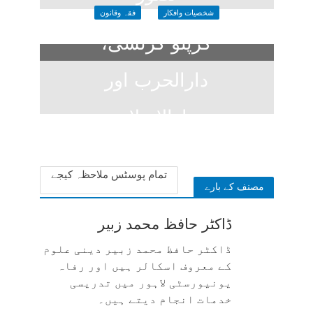
شخصیات وافکار
فقہ وقانون
3 weeks ago
کرپٹو کرنسی،
دارالحرب اور
دارالاسلام
3 weeks ago
تمام پوسٹس ملاحظہ کیجے
مصنف کے بارے
ڈاکٹر حافظ محمد زبیر
ڈاکٹر حافظ محمد زبیر دینی علوم
کے معروف اسکالر ہیں اور رفاہ
یونیورسٹی لاہور میں تدریسی
خدمات انجام دیتے ہیں۔