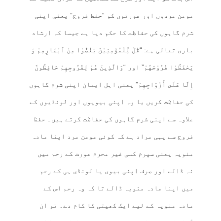
مومن مردوں اور عورتوں کو “حفظ فروج” یعنی اپنی
شرم گاہوں کی حفاظت کا حکم دیا ہے جیسا کہ ارشاد
باری تعالی ہے: “قُلْ لِّلْمُؤْمِنِیْنَ یَغُضُّوْا مِنْ اَبْصَارِهِمْ وَ
یَحْفَظُوْا فُرُوْجَهُمْ” اور “وَالَّذِينَ هُمْ لِفُرُوجِهِمْ حَافِظُونَ
إِلَّا عَلَى أَزْوَاجِهِمْ” یعنی اہل ایمان اپنی شرم گاہوں
کی حفاظت کریں یا وہ اپنی بیویوں اور لونڈیوں کے
علاوہ سے اپنی شرم گاہوں کی حفاظت کرتے ہیں۔ حفظ
فروج سے یہی مراد ہے کہ کوئی مومن مرد اپنا مادہ
منویہ یعنی سپرم کسی غیر محرم عورت کے رحم میں
نہ ڈالے اور صرف اپنی بیوی یا لونڈی ہی کے رحم
میں اپنا مادہ منویہ ڈالے تا کہ وہ رحم اس کے
مادہ منویہ کے لیے ایک کھیتی کا کام دے۔ تو ان