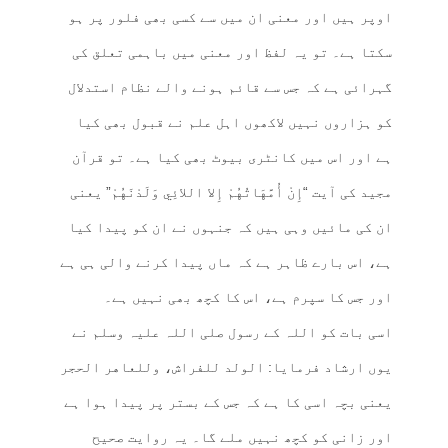
اوپر ہیں اور معنی ان میں سے کسی بھی فلور پر ہو
سکتا ہے۔ تو یہ لفظ اور معنی میں باہمی تعلق کی
گہرائی ہے کہ جس سے قائم ہونے والے نظام استدلال
کو ہزاروں نہیں لاکھوں اہل علم نے قبول بھی کیا
ہے اور اس میں کانٹری بیوٹ بھی کیا ہے۔ تو قرآن
مجید کی آیت “إِنْ أُمَّهَاتُهُمْ إِلا اللائِي وَلَدْنَهُمْ” یعنی
ان کی مائیں وہی ہیں کہ جنہوں نے ان کو پیدا کیا
ہے، اس بارے ظاہر ہے کہ ماں پیدا کرنے والی ہی ہے
اور جس کا سپرم ہے، اس کا کچھ بھی نہیں ہے۔
اسی بات کو اللہ کے رسول صلی اللہ علیہ وسلم نے
یوں ارشاد فرمایا: الولد للفراش، وللعاهر الحجر
یعنی بچہ اسی کا ہے کہ جس کے بستر پر پیدا ہوا ہے
اور زانی کو کچھ نہیں ملے گا۔ یہ روایت صحیح