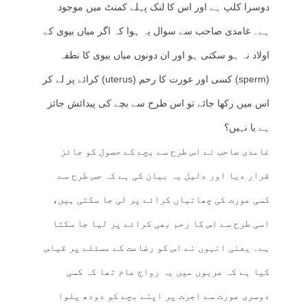
دوسرا کلپ ہے اور اس کا لنک پہلے کمنٹ میں موجود
ہے۔ غامدی صاحب سے سوال یہ ہوا کہ اگر میاں بیوی کے
اولاد نہ ہو سکتی ہو اور ان دونوں میاں بیوی کا نطفہ
(sperm) کسی اور عورت کا رحم (uterus) کرائے پر لے کر
اس میں رکھا جائے تو اس طرح سے بچے کی پیدائش جائز
ہے یا نہیں؟
غامدی صاحب نے اس طرح سے بچے کے حصول کو جائز
قرار دیا اور دلیل یہ بیان کی ہے کہ جس طرح سے
کسی عورت کی چھاتیاں کرائے پر لی جا سکتی ہیں،
اسی طرح سے اس کا رحم بھی کرائے پر لیا جا سکتا
ہے۔ یعنی انہوں نے اس کو رضاعت کے مسئلے پر قیاس
کیا ہے کہ عربوں میں یہ رواج عام تھا کہ کسی
دوسری عورت سے اجرت پر اپنے بچے کو دودھ پلوا