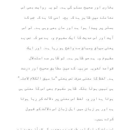
بخاری اور صحیح مسلم کی ہے۔ تو یہ روایت بھی اس
معاملے میں ظاہر ہے کہ بچہ اسی کا ہے کہ جس کے
بستر پر پیدا ہوا ہے اور ماں بھی وہی ہے۔ تو اس
آیت اور اس حدیث کا ایک مفہوم وہ ہے جو کہ نص ہے
یعنی سیاق وسباق سے واضح ہو رہا ہے۔ اور ایک
مفہوم وہ ہے جو ظاہر ہے۔ تو ظاہر سے استدلال
قواعد لغویہ عربیہ کے عین مطابق صحیح اور درست
ہے۔ لفظ کا معنی صرف نص یعنی “ما سیق الکلام لاجلہ”
ہی نہیں ہوتا بلکہ ظاہر مفہوم بھی اس کا معنی ہی
ہوتا ہے اور وہ لفظ اس معنی پر دلالت کر رہا ہوتا
ہے اور ہر زبان میں اہل زبان اس دلالت کو قبول
کرتے ہیں۔
اس بات کو ایک اور طرح سے سمجھیں کہ قرآن مجید نے