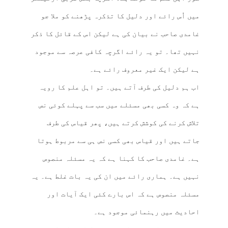
میں اُس رائے اور دلیل کا تذکرہ پڑھنے کو ملا جو
غامدی صاحب نے بیان کی ہے لیکن اس کے قائل کا ذکر
نہیں تھا۔ تو یہ رائے اگرچہ کافی عرصہ سے موجود
ہے لیکن ایک غیر معروف رائے ہے۔
اب ہم دلیل کی طرف آتے ہیں۔ تو اہل علم کا رویہ
ہے کہ وہ کسی بھی مسئلے میں سب سے پہلے کوئی نص
تلاش کرنے کی کوشش کرتے ہیں، پھر قیاس کی طرف
جاتے ہیں اور قیاس بھی کسی نص ہی سے مربوط ہوتا
ہے۔ غامدی صاحب کا کہنا ہے کہ یہ مسئلہ منصوص
نہیں ہے۔ ہماری رائے میں ان کی یہ بات غلط ہے۔ یہ
مسئلہ منصوص ہے کہ اس بارے کئی ایک آیات اور
احادیث میں رہنمائی موجود ہے۔