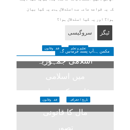
کہ یہ قواعد عامہ سے استدلال ہے، یہ کیا بیان
ہوا؟ اور یہ کیا استدلال ہوا؟
ٹیگز
سروگیسی
تعلیم و تعلم
فقہ وقانون
مکمن ہےآپ پسند فرمائیں گے
اسلامی جمہوریہ
میں اسلامی
قانون کی تعلیم
تاریخ / جغرافیہ
فقہ وقانون
3 days ago
مال کا قانونی
تصور