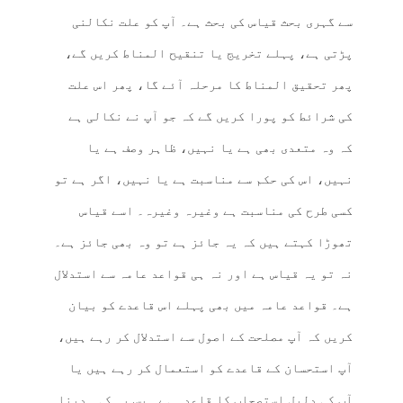
سے گہری بحث قیاس کی بحث ہے۔ آپ کو علت نکالنی
پڑتی ہے، پہلے تخریج یا تنقیح المناط کریں گے،
پھر تحقیق المناط کا مرحلہ آئے گا، پھر اس علت
کی شرائط کو پورا کریں گے کہ جو آپ نے نکالی ہے
کہ وہ متعدی بھی ہے یا نہیں، ظاہر وصف ہے یا
نہیں، اس کی حکم سے مناسبت ہے یا نہیں، اگر ہے تو
کسی طرح کی مناسبت ہے وغیرہ وغیرہ۔ اسے قیاس
تھوڑا کہتے ہیں کہ یہ جائز ہے تو وہ بھی جائز ہے۔
نہ تو یہ قیاس ہے اور نہ ہی قواعد عامہ سے استدلال
ہے۔ قواعد عامہ میں بھی پہلے اس قاعدے کو بیان
کریں کہ آپ مصلحت کے اصول سے استدلال کر رہے ہیں،
آپ استحسان کے قاعدے کو استعمال کر رہے ہیں یا
آپ کی دلیل استصحاب کا قاعدہ ہے۔ بس یہ کہہ دینا