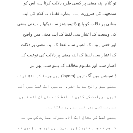
تو کلام اپنے معنی پر کسی طرح دلالت کرتا ہے، اس کو
سمجھنے کی ضرورت ہے۔ ہمارے فقہاء نے کلام کی اپنے
معانی پر دلالت کو پانچ ڈائیمینشنز سے دیکھا ہے یعنی معنی
کی وسعت کے اعتبار سے، لفظ کے اپنے معنی میں واضح
اور خفی ہونے کے اعتبار سے، لفظ کے اپنے معنی پر دلالت
کے اعتبار سے، لفظ کے اپنے معنی پر دلالت کی نوعیت کے
اعتبار سے، اور مفہوم مخالف کے پہلو سے۔ پھر ہر
ڈائمینشن میں آگے تہیں (layers) ہیں جیسا کہ لفظ اپنے
معنی میں واضح ہے یا خفی، اس میں ایک لفظ میں آٹھ
تہیں دریافت کی گئیں کہ لفظ کا معنی ان آٹھ تہوں
میں سے کسی بھی تہہ میں ہو سکتا ہے۔
یعنی لفظ کی مثال ایک آٹھ منزلہ عمارت کی سی ہے
کہ جس کے چار فلورز زیر زمین ہیں اور چار زمین کے