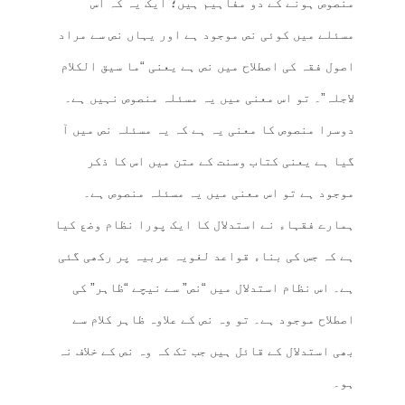
منصوص ہونے کے دو مفاہیم ہیں؛ ایک یہ کہ اس
مسئلے میں کوئی نص موجود ہے اور یہاں نص سے مراد
اصول فقہ کی اصطلاح میں نص ہے یعنی “ما سیق الکلام
لاجلہ”۔ تو اس معنی میں یہ مسئلہ منصوص نہیں ہے۔
دوسرا منصوص کا معنی یہ ہے کہ یہ مسئلہ نص میں آ
گیا ہے یعنی کتاب وسنت کے متن میں اس کا ذکر
موجود ہے تو اس معنی میں یہ مسئلہ منصوص ہے۔
ہمارے فقہاء نے استدلال کا ایک پورا نظام وضع کیا
ہے کہ جس کی بناء قواعد لغویہ عربیہ پر رکھی گئی
ہے۔ اس نظام استدلال میں “نص” سے نیچے “ظاہر” کی
اصطلاح موجود ہے۔ تو وہ نص کے علاوہ ظاہر کلام سے
بھی استدلال کے قائل ہیں جب تک کہ وہ نص کے خلاف نہ
ہو۔