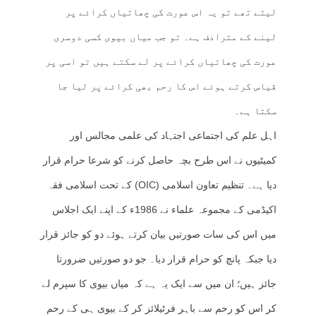
لیتے تھے تو یہ اس عورت کی چھاتیاں کرائے پر
لینے کے مترادف ہے۔ تو جب میاں بیوی کسی دوسری
عورت کی چھاتیاں کرائے پر لے سکتے ہیں تو اسی پر
قیاس کرتے ہوئے اس کا رحم بھی کرائے پر لیا جا
سکتا ہے۔
اہل علم کی اجتماعی اجتہاد کی علمی مجالس اور
کمیٹیوں نے اس طرح بچہ حاصل کرنے کو شرعا حرام قرار
دیا ہے۔ تنظیم تعاون اسلامی (OIC) کے تحت اسلامی فقہ
اکیڈمی کے مجموعہ علماء نے 1986ء کے اپنے ایک اجلاس
میں اس کی سات صورتیں بیان کرتے ہوئے دو کو جائز قرار
دیا جبکہ پانچ کو حرام قرار دیا۔ جو دو صورتیں ضرورتا
جائز ہیں؛ ان میں سے ایک یہ ہے کہ میاں بیوی کا سپرم لے
کر اس کو رحم سے باہر فرٹیلائز کر کے بیوی ہی کے رحم