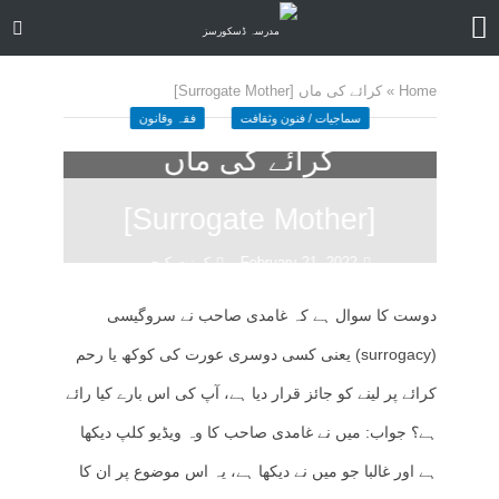
Home
»
کرائے کی ماں [Surrogate Mother]
سماجیات / فنون وثقافت
فقہ وقانون
کرائے کی ماں
[Surrogate Mother]
February 21, 2022
کمنت کیجے
40 منٹ چاہیں
دوست کا سوال ہے کہ غامدی صاحب نے سروگیسی
(surrogacy) یعنی کسی دوسری عورت کی کوکھ یا رحم
کرائے پر لینے کو جائز قرار دیا ہے، آپ کی اس بارے کیا رائے
ہے؟ جواب: میں نے غامدی صاحب کا وہ ویڈیو کلپ دیکھا
ہے اور غالبا جو میں نے دیکھا ہے، یہ اس موضوع پر ان کا