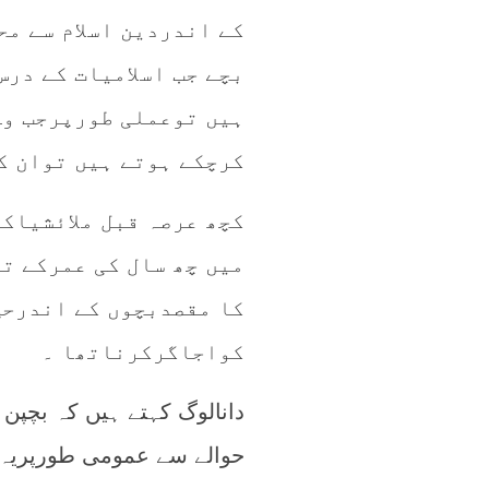
کے اندردین اسلام سے م
بچے جب اسلامیات کے در
ہیں توعملی طورپرجب وہ
کرچکے ہوتے ہیں توان ک
کچھ عرصہ قبل ملائشیاک
میں چھ سال کی عمرکے ت
کا مقصدبچوں کے اندرحج
کواجاگرکرناتھا ۔
دانالوگ کہتے ہیں کہ بچپن
حوالے سے عمومی طورپریہ 