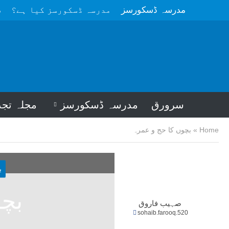
مدرسہ ڈسکورسز
مدرسہ ڈسکورسز کیا ہے؟
م
سرورق
مدرسہ ڈسکورسز
مجلہ تجد
Home
»
بچوں کا حج و عمرہ
ب
بچو
صہیب فاروق
sohaib.farooq.520