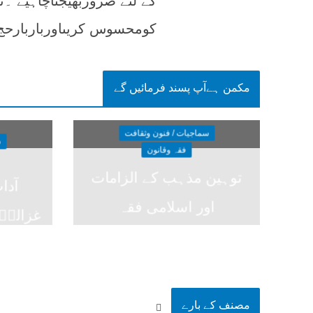
کے لئے ضروربھیجناچاہیے ۔
کومحسوس کریںاورباربارح
مکمن ہےآپ پسند فرمائیں گے
سماجیات / فنون وثقافت
س
فقہ وقانون
توہین مذہب کے الزامات
آداب
اور اسلامی فقہ
غزالیؒ،
مصنف کے بارے