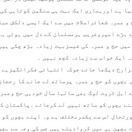
کیا ہے اورہماری ایک بہت ہی سنگین کوتاہی کی 
 و عمرہ شعائراسلام میں سے ایک ایسی دلکش عبا
ے بڑے امیروغریب ہرمسلمان کے دل میں ہوتی ہے
میں حج و عمرہ کی فیسزبہت زیادہ بڑھ چکی ہیں
ہ ایک خواب سے زیادہ کچھ نہیں ۔
رارخ دیکھا جائے جوکہ انتہائی فکرانگیزہے 
 بچوں کو حج و عمرہ پرساتھ لے جانے کا رحجان
ے اہل ثروت لوگ بھی سالہا سال خودہی حج وعمر
نے بچوں کو ساتھ نہیں لے کرجاتے ۔پاکستان ک
ورتحال اس سے یکسرمختلف ہے وہ اپنے بچوں کو
 بچپن ہی میں کروادیتے ہیں جس کی وجہ سے بچو