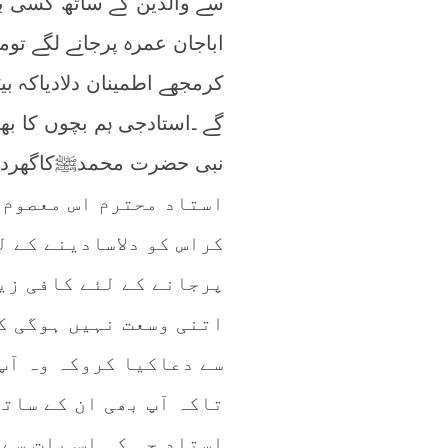
سے والدین کے ساتھ کسی بچے
اباجان عمرہ پرجانے لگے توم
کرمجھے اطمینان دلادیاکہ ب
گے ۔استادجی ہم بچوں کا بھی 
نبی حضرت محمدﷺکاگھردی
استاد محترم اس معصوم 
کراس کو دلاسادینے کے ل
پرجانے کے لئے کافی زی
اتنی وسعت نہیں ہوگی ک
سے دعاکیا کروکہ وہ آپ
تاکہ آپ بھی ان کے ساتھ
استاد جی کی اس بات سے