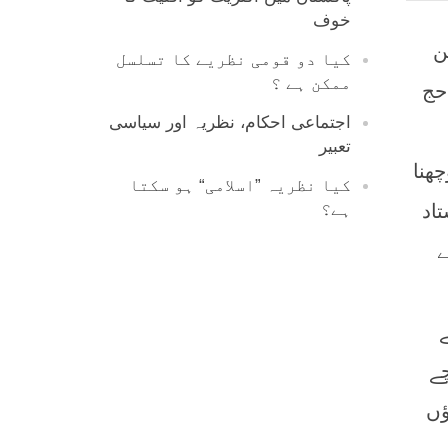
خوف
ن
کیا دو قومی نظریے کا تسلسل
ممکن ہے ؟
حج
اجتماعی احکام، نظریہ اور سیاسی
تعبیر
ھنا
کیا نظریہ ”اسلامی“ ہو سکتا
اد
ہے؟
ے
چے
ﺅں