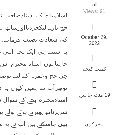
Views:
91
اسلامیات کے استادصاحب نے
حج بارے لیکچردیااورساتھ 
October 29,
کی سعادت نصیب فرمائے۔
2022
یہ سنتے ہی ایک بچہ اپنی 
چاہتاہوں استاد محترم اس ب
کمنت کیجے
جی حج وعمرہ کے لئے توصر
توپھرآپ نے ہمیں کیوں یہ د
19 منٹ چاہیں
استادمحترم بچے کے سوال 
سرپرہاتھ پھیرتے ہوئے بولے 
بھی جاسکتے ہیں آپ نے یہ سو
شئیر کریں