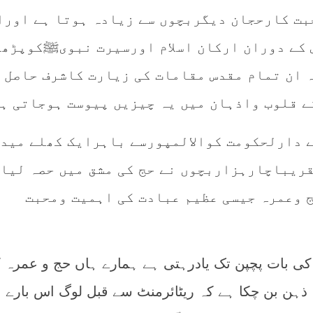
حبت کارحجان دیگربچوں سے زیادہ ہوتا ہے اورا
س کے دوران ارکان اسلام اورسیرت نبویﷺکوپڑھ
 ان تمام مقدس مقامات کی زیارت کاشرف حاصل
ے قلوب واذہان میں یہ چیزیں پیوست ہوجاتی ہی
ے دارلحکومت کوالالمپورسے باہرایک کھلے مید
قریباچارہزاربچوں نے حج کی مشق میں حصہ لیا
 وعمرہ جیسی عظیم عبادت کی اہمیت ومحبت
 کی بات پچپن تک یادرہتی ہے ہمارے ہاں حج و عمرہ 
ذہن بن چکا ہے کہ ریٹائرمنٹ سے قبل لوگ اس بارے