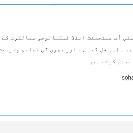
ٹی آف مینجمنٹ اینڈ ٹیکنالوجی سیالکوٹ کے
 سے ایم فل کیا ہے اور بچوں کی تعلیم وتربیت
خیال کرتے ہیں۔
soh