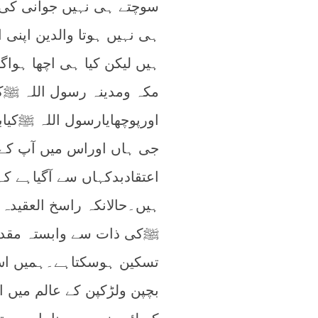
سوچتے ہی نہیں جوانی کی 
ہی نہیں ہوتا والدین اپنی 
ہیں لیکن کیا ہی اچھا ہواگ
مکہ ومدینہ رسول اللہ ﷺکی
اورپوچھایارسول اللہ ﷺکیا
جی ہاں اوراس میں آپ کے ل
اعتقادبدکہاں سے آگیاہے 
ہیں۔حالانکہ راسخ العقیدہ 
ﷺکی ذات سے وابستہ مقدس
تسکین ہوسکتاہے۔ہمیں اس
بچپن ولڑکپن کے عالم میں