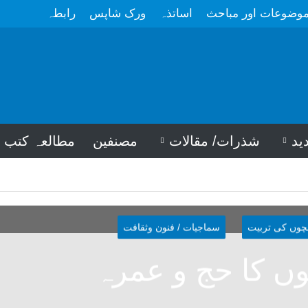
وضوعات اور مباحث
اساتذہ
ورک شاپس
رابطہ
ید
شذرات/ مقالات
مصنفین
مطالعہ کتب
چوں کی تربیت
سماجیات / فنون وثقافت
ں کا حج و عمرہ