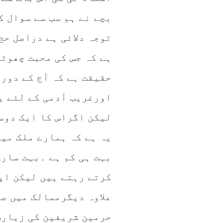
بچے نے ہم سب سے سوال 
توجہ دلائی ہے دراصل حج
ہے کہ جس کی محبت چھوٹ
حقیقت ہے کہ آج کے دور 
اورغریب آدمی کے لئے ی
لیکن اگراس کا ایک دوس
یہ ہے کہ ہمارے ملک میں
بہت ہی کم ہے ۔بہت سار
کرتے رہتے ہیں لیکن اپ
علاوہ دیگرممالک میں ص
حرمین شریفین کی زیارت