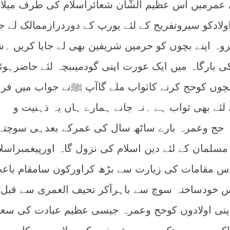
عمرمیں اس عظیم الشّان شعائراسلام کی طرف میلا
اولادکو سیروتفریح کے لئے یورپ کے دوردرازممالک لے ج
روہ اپنے بچوں کو حرمین شریفین بھی لے جایا کریں ۔ش
 بارگاہ میں ایک عورت اپنی گودمیںبچہ لئے حاضرہوئ
بچوں کوحج کرنے کاثواب ملے گاآپ ﷺنے جواب میں فرما
ئے بھی ثواب ہے ۔نہ جانے ہمارے ہاں یہ ذہنیت و
کہ حج وعمرہ بارے ساٹھ سال کی عمرکے بعدہی سوچتے
مسلمان کے لئے دین اسلام کی نزول گاہ اورپیغمبراسلا
 مقامات کی زیارت سے بڑھ کراورکون سامقام باع
 خودساختہ سوچ سے باہرآکر نحیف العمری سے قبل
 اپنی اولادوں کوحج وعمرہ جیسی عظیم عبادت کی سع