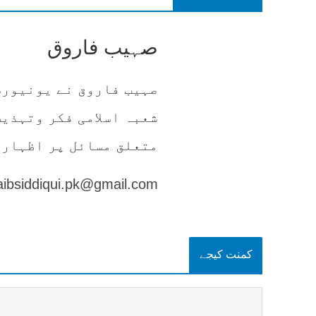
صہیب فاروق
صہیب فاروق نے یونیورس
شعبہ اسلامی فکر وتہذیب
متعلق مسائل پر اظہار 
aibsiddiqui.pk@gmail.com
کمنت کیجے