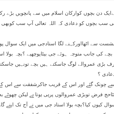
ایک دن بچوں کوارکان اسلام میں سے پانچویں بڑے رک
ہی سب بچوں کو دعادی کہ اللہ تعالی آپ سب کوبھی 
نشست سے اٹھااورکہنے لگا استادجی میں ایک سوال پوچ
چے کی جانب متوجہ ہوئے جی بیٹاپوچھیے ؟بچہ بولا است
ف بڑی عمروالے لوگ جاسکتے ہیں بچے تونہیں جاسکت
عادی ؟
سے چونک گئے اور اس کے قریب جاکرشفقت سے اس کے
بیٹاحج فرض توبڑی عمروالوں پرہی ہوتا ہے لیکن چھوٹے ب
ال کیوں کیا؟بچہ بولا استاد جی میں نے آج تک اپنے گا