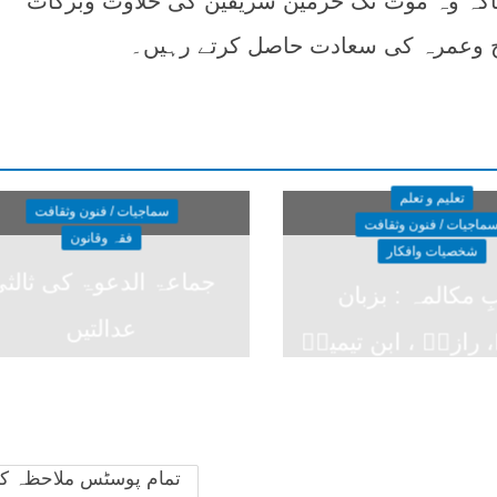
تاکہ وہ موت تک حرمین شریفین کی حلاوت وبرکات
ج وعمرہ کی سعادت حاصل کرتے رہیں۔
تعلیم و تعلم
سماجیات / فنون وثقافت
ماجیات / فنون وثقافت
فقہ وقانون
شخصیات وافکار
جماعۃ الدعوۃ کی ثالث
ِ مکالمہ : بزبان
عدالتیں
 رازیؒ ، ابن تیمیہؒ
تمام پوسٹس ملاحظہ ک