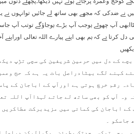
 کوحج وعمرہ پرجاتے ہوئے نہیں دیکھا۔پچھلے دنوں می
یں نے ضدکی کہ مجھے بھی ساتھ لے جائیں توانہوں نے یہ
یٹاابھی آپ چھوٹے ہوجب آپ بڑے ہوجاﺅگے توتب آپ جاس
دل کرتا ہے کہ ہم بھی اپنے پیارے اللہ تعالی اوراپنے آ
کھیں
بچے کے دل میں حرمین شریفین کی سچی تڑپ دیکھ
ئے کہنے لگے بیٹادراصل بات یہ ہے کہ حج وعمر
ادہ رقم خرچ ہوتی ہے اورآپ کے اباجان کے پاس
ہ وہ آپ کو بھی ساتھ لے جاتے لہذاآپ اللہ تع
 کے اباجان کی کمائی میں مزیدبرکت عطاکریں
 جاسکو ۔
 وہ بچہ توکسی حدتک مطمئن ہوگیالیکن دراصل ا