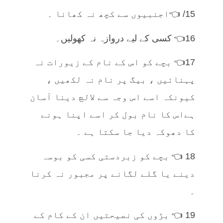
15/ 👈اجنبیوں سے کچھ نہ کھانا ۔
16👈 کسی کے لیے دروازہ نہ کھولیں۔
17👈 بچے کو اس کے نام کے زیورات نہ
پہنائیں ، بیگ پر نام نہ لکھیں ،
کیونکہ اسے اس وجہ سے لالچ دینا آسان
ہےاس کا نام بول کر اسے اپنا ہونے
کا دھوکہ دیا جا سکتا ہے ۔
18 👈 بچے کو زبردستی کسی کو بوسہ
دینے یا گلے لگانے پر مجبور نہ کرنا
۔
19 👈 بڑوں کی نصیحتیں ان کے کام کے