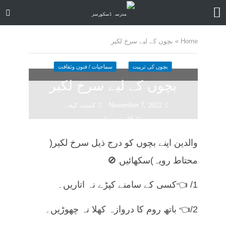
Home
»
بچوں کے لیے سرخ لکیر
بچوں کی تربیت
سماجیات / فنون وثقافت
بچوں کے لیے سرخ لکیر
November 7, 2022
کمنت کیجے
16 منٹ چاہیں
والدین اپنے بچوں کو درج ذیل سرخ لکیر(
محتاط رویہ)سکھائیں 🚫
1/ 👈کسی کے سامنے کپڑے نہ اتاریں۔
2/👈 باتھ روم کا دروازہ کھلا نہ چھوڑیں۔