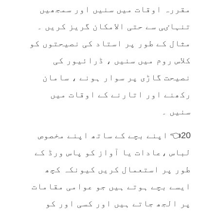
مقررہ اوقات میں سنیں اور سمجھیں
تنہاٸی سے حتی الامکان گریز کریں ۔
مثال کے طور پر استاد کی نصیحتوں کو
کلاس روم میں سنیں ، ڈرائیور کی
نصیحت گاڑی پر سوار ہونے ، سامان
رکھنے اور اتارنے کے اوقات میں
سنیں ۔
20👈 اپنے بچے کے ساتھ اپنے مخصوص
لباس ،عادات یا آواز کو پاس ورڈ کے
طور پر استعمال کریں کیونکہ کچھ
ایسے بچے ہوتے ہیں جو عوامی مقامات
پر الجھ جاتے ہیں اور کسی اور کو