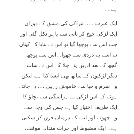
ہے۔ .
ایک عبرت ….. تیراکی کی مشق کے دوران
ایک لڑکی چیخ کر پانی سے باہر نکل گئی اور
جب اس سے پوچھا گیا تو اس نے بتایا کہ کپتان
نے اسے بے دردی سے چھوا…اس سے پوچھ
گچھ کے بعد انہیں پتہ چلا کہ اس نے سات
دیگر لڑکیوں کے ساتھ بھی ایسا کیا ہے، لیکن
وہ شرم و حیا سے خاموش رہیں …. یہ جانتے
ہوئے کہ اس لڑکی نے ہراسگی سے بچاؤ کا
ایک طریقہ اختیار کیا ہے جس کی وجہ سے
وہ چھونے اور لینے کے درمیان فرق کر سکتی
ہے۔ ایک مضبوط اور جرات مندانہ موقف.