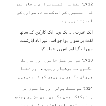
12 👈 لفٹ پر اکیلے سواری… جان لیں
کہ اجنبیوں کو اس کے ساتھ سواری کی
اجازت نہیں ہے۔
ایک عبرت ….ایک بچہ ایک کارکن کے ساتھ
لفٹ پر سوار ہوا جو اسے غیر آباد اپارٹمنٹ
میں لے گیا اور اس پر حملہ کیا.
13 👈 عوامی غسل خانوں اور تاریک
جگہوں سے ہوشیار رہیں… اور تنہا
ویران جگہوں پر بچوں کو نہ بھیجیں ۔
14👈 سوئمنگ پولز اور ساحلوں پر
ہائیکنگ ایسی جگہیں ہیں جن پر چوکس
رہنے ، توجہ اور احتیاط کی ضرورت