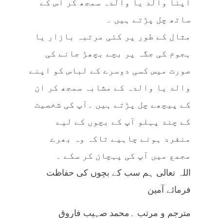
اپنا والد یا والدہ سمجھ کر اس کے
ساتھ چل پڑتے ہیں ۔
مثال کے طور پر کئی مرتبہ بازار یا
ہجوم کی جگہ پر بچے بچھڑ جانے کی
صورت میس کسی دوسرے کے لباس کو اپنے
والد یا والدہ کے مشابہ سمجھ کر ان
کے پیچھے چل پڑتے ہیں ۔آپ کی شخصیت
کے چند پہلو آپ کے بچوں کے لیے
منفرد ہونے چاہیے تاکہ وہ بھرے
مجمع میں آپ کی پہچان کر سکے ۔
اللہ تعالی ہم سب کے بچوں کی حفاظت
فرمائے آمین
مترجم و مرتب ۔محمد صہیب فاروق