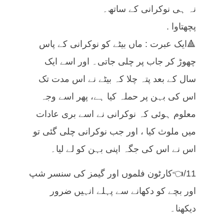
نہ ہی نوکرانی کے ساتھ۔
پچھتاوا .
🔺ایک عبرت : ماں بیٹے کو نوکرانی کے پاس
چھوڑ کر جاب پر چلی جاتی۔ اور اسے ایک
سال کے بعد پتہ چلا کہ بیٹے نے اس مدت تک
اس کی بہن پر حملہ کیا ہے، پھر اسے وجہ
معلوم ہوئی کہ نوکرانی نے اسے بری عادات
میں ملوث کیا ، اور جب نوکرانی چلی گئی تو
اس نے اس کی جگہ اپنی بہن کو لے لیا۔
11/👈کارٹون فلموں اور گیمز کی سنسر شپ
اور بچے کو دکھانے سے پہلے انہیں ضرور
دیکھنا۔