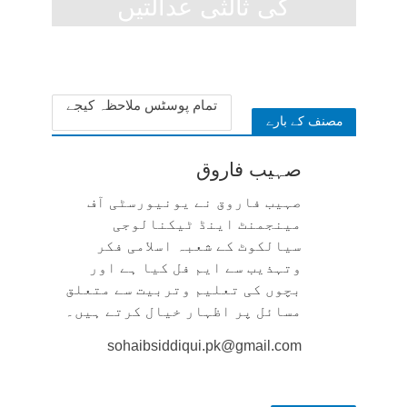
کی ثالثی عدالتیں
7 months ago
تمام پوسٹس ملاحظہ کیجے
مصنف کے بارے
صہیب فاروق
صہیب فاروق نے یونیورسٹی آف
مینجمنٹ اینڈ ٹیکنالوجی
سیالکوٹ کے شعبہ اسلامی فکر
وتہذیب سے ایم فل کیا ہے اور
بچوں کی تعلیم وتربیت سے متعلق
مسائل پر اظہار خیال کرتے ہیں۔
sohaibsiddiqui.pk@gmail.com